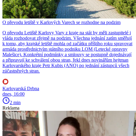
O převodu letiště v Karlových Varech se rozhodne na podzim
O převodu Letiště Karlovy Vary z kraje na stát by měli zastupitelé i
vláda rozhodovat zřejmě na podzim. Všechna jednání zatím směřují
k tomu, aby krajské letiště mohla od začátku příštího roku spravovat
armáda prostřednictvím státního podniku LOM (Letecké opravny
Malešice). Konkrétní podmínky a smlouvy se postupně dojednávají
a připravují ke schválení obou stran, řekl dnes novinářům hejtman
Karlovarského kraje Petr Kubis (ANO) po jednání zástupců všech
zúčastněných stran.
Karlovarská Drbna
dnes, 16:00
2 min
Reklama