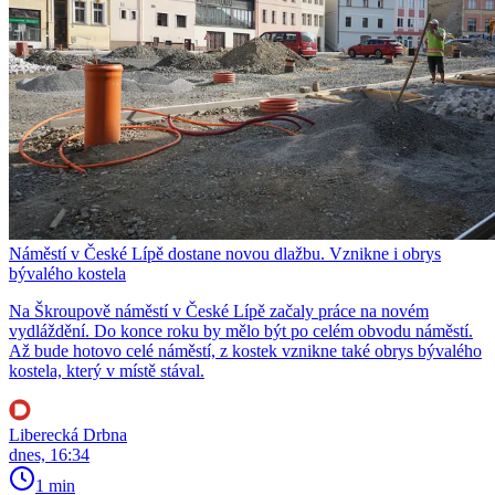
Náměstí v České Lípě dostane novou dlažbu. Vznikne i obrys
bývalého kostela
Na Škroupově náměstí v České Lípě začaly práce na novém
vydláždění. Do konce roku by mělo být po celém obvodu náměstí.
Až bude hotovo celé náměstí, z kostek vznikne také obrys bývalého
kostela, který v místě stával.
Liberecká Drbna
dnes, 16:34
1 min