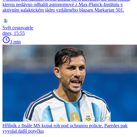
kterou nedávno odhalili astronomové z Max-Planck-Institutu v
aktivním galaktickém jádru vzdáleného blazaru Markarian 501.
Svět cestovatele
dnes, 15:55
3 min
Hříšník z finále MS kopal roh pod ochranou policie. Paredes pak
vyvolal další potyčku