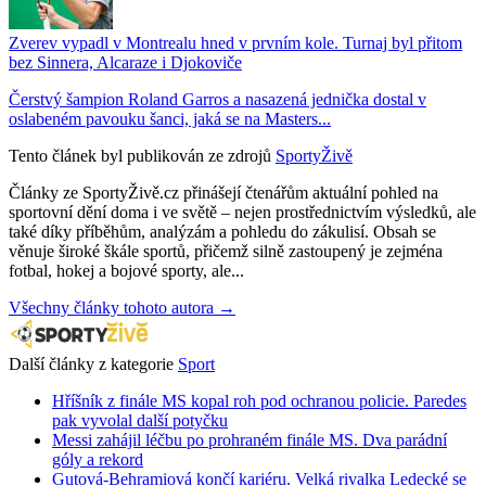
Zverev vypadl v Montrealu hned v prvním kole. Turnaj byl přitom
bez Sinnera, Alcaraze i Djokoviče
Čerstvý šampion Roland Garros a nasazená jednička dostal v
oslabeném pavouku šanci, jaká se na Masters...
Tento článek byl publikován ze zdrojů
SportyŽivě
Články ze SportyŽivě.cz přinášejí čtenářům aktuální pohled na
sportovní dění doma i ve světě – nejen prostřednictvím výsledků, ale
také díky příběhům, analýzám a pohledu do zákulisí. Obsah se
věnuje široké škále sportů, přičemž silně zastoupený je zejména
fotbal, hokej a bojové sporty, ale...
Všechny články tohoto autora →
Další články z kategorie
Sport
Hříšník z finále MS kopal roh pod ochranou policie. Paredes
pak vyvolal další potyčku
Messi zahájil léčbu po prohraném finále MS. Dva parádní
góly a rekord
Gutová-Behramiová končí kariéru. Velká rivalka Ledecké se