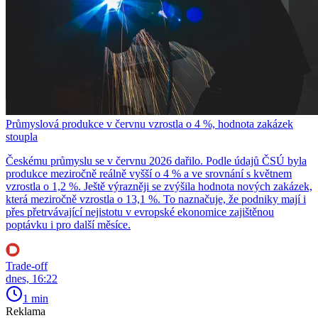
Průmyslová produkce v červnu vzrostla o 4 %, hodnota zakázek
stoupla
Českému průmyslu se v červnu 2026 dařilo. Podle údajů ČSÚ byla
produkce meziročně reálně vyšší o 4 % a ve srovnání s květnem
vzrostla o 1,2 %. Ještě výrazněji se zvýšila hodnota nových zakázek,
která meziročně vzrostla o 13,1 %. To naznačuje, že podniky mají i
přes přetrvávající nejistotu v evropské ekonomice zajištěnou
poptávku i pro další měsíce.
Trade-off
dnes, 16:22
1 min
Reklama