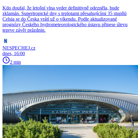
Kdo doufal, že letošní vlna veder definitivně odezněla, bude
zklamán. Supertropické dny s teplotami přesahujícími 35 stupňů
Celsia se do Česka vrátí už o víkendu. Podle aktualizované
prognózy Českého hydrometeorologického ústavu přinese úlevu
teprve závěr prázdnin.
NESPECHEJ.cz
dnes, 16:00
2 min