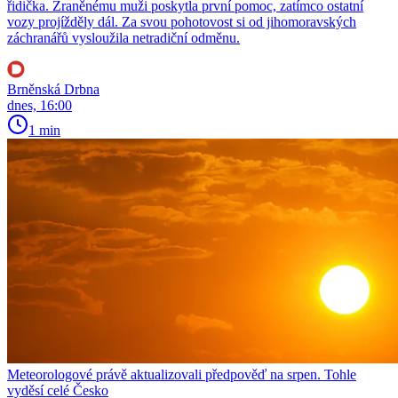
řidička. Zraněnému muži poskytla první pomoc, zatímco ostatní
vozy projížděly dál. Za svou pohotovost si od jihomoravských
záchranářů vysloužila netradiční odměnu.
Brněnská Drbna
dnes, 16:00
1 min
Meteorologové právě aktualizovali předpověď na srpen. Tohle
vyděsí celé Česko