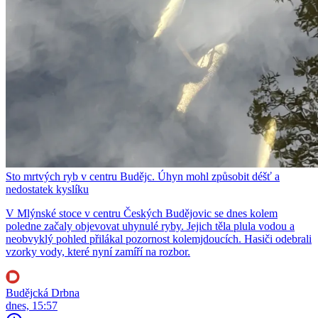
Sto mrtvých ryb v centru Budějc. Úhyn mohl způsobit déšť a
nedostatek kyslíku
V Mlýnské stoce v centru Českých Budějovic se dnes kolem
poledne začaly objevovat uhynulé ryby. Jejich těla plula vodou a
neobvyklý pohled přilákal pozornost kolemjdoucích. Hasiči odebrali
vzorky vody, které nyní zamíří na rozbor.
Budějcká Drbna
dnes, 15:57