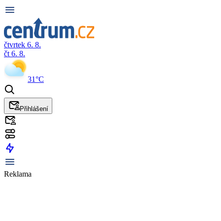
čtvrtek 6. 8.
čt 6. 8.
31°C
Přihlášení
Reklama