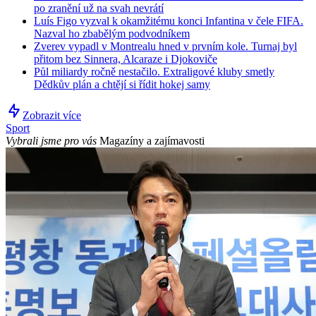
po zranění už na svah nevrátí
Luís Figo vyzval k okamžitému konci Infantina v čele FIFA.
Nazval ho zbabělým podvodníkem
Zverev vypadl v Montrealu hned v prvním kole. Turnaj byl
přitom bez Sinnera, Alcaraze i Djokoviče
Půl miliardy ročně nestačilo. Extraligové kluby smetly
Dědkův plán a chtějí si řídit hokej samy
Zobrazit více
Sport
Vybrali jsme pro vás
Magazíny a zajímavosti