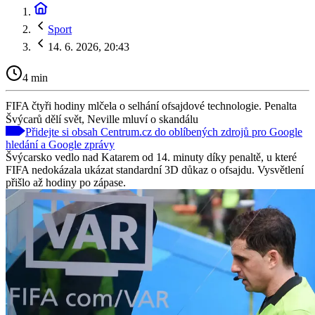
Sport
14. 6. 2026, 20:43
4 min
FIFA čtyři hodiny mlčela o selhání ofsajdové technologie. Penalta
Švýcarů dělí svět, Neville mluví o skandálu
Přidejte si obsah Centrum.cz do oblíbených zdrojů pro Google
hledání a Google zprávy
Švýcarsko vedlo nad Katarem od 14. minuty díky penaltě, u které
FIFA nedokázala ukázat standardní 3D důkaz o ofsajdu. Vysvětlení
přišlo až hodiny po zápase.