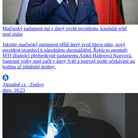
Maďarský parlament má v úterý zvolit prezidenta, kandidát ještě
není znám
Jakmile maďarský parlament příští úterý zvolí hlavu státu, nový
prezident promluví k národnímu shromáždění. Řekla to agentuře
MTI úřadující předsedkyně parlamentu Anikó Hallerová Nagyová.
Samotné volby mají začít v úterý 9:40 a potrvají podle očekávání asi
hodinu až půldruhé hodiny.
Aktuálně.cz - Zprávy
dnes, 16:23