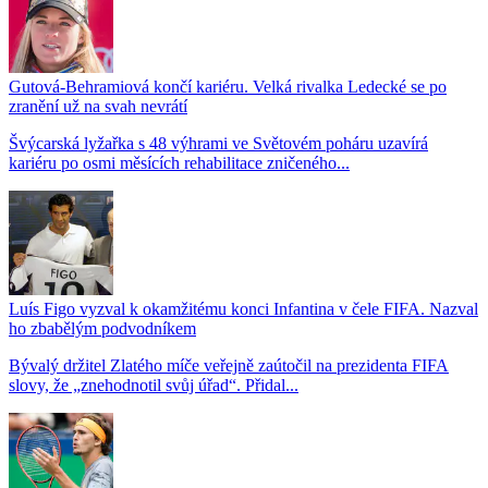
Gutová-Behramiová končí kariéru. Velká rivalka Ledecké se po
zranění už na svah nevrátí
Švýcarská lyžařka s 48 výhrami ve Světovém poháru uzavírá
kariéru po osmi měsících rehabilitace zničeného...
Luís Figo vyzval k okamžitému konci Infantina v čele FIFA. Nazval
ho zbabělým podvodníkem
Bývalý držitel Zlatého míče veřejně zaútočil na prezidenta FIFA
slovy, že „znehodnotil svůj úřad“. Přidal...