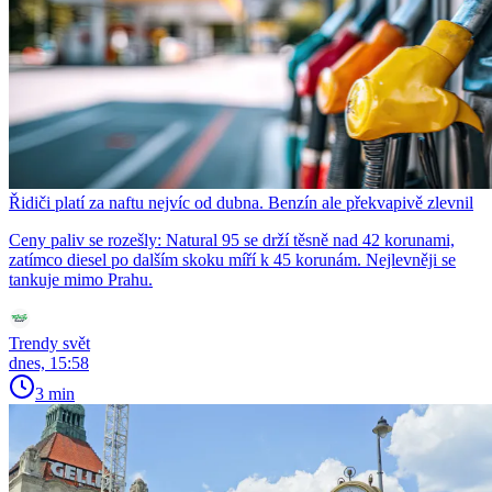
Řidiči platí za naftu nejvíc od dubna. Benzín ale překvapivě zlevnil
Ceny paliv se rozešly: Natural 95 se drží těsně nad 42 korunami,
zatímco diesel po dalším skoku míří k 45 korunám. Nejlevněji se
tankuje mimo Prahu.
Trendy svět
dnes, 15:58
3 min