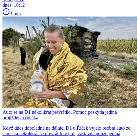
dnes, 16:12
3 min
Auto se na D1 několikrát převrátilo. Pomoc poskytla jediná
projíždějící řidička
Když dnes dopoledne na dálnici D1 u Říček vyjelo osobní auto ze
silnice a několikrát se převrátilo v poli, zastavila pouze jediná