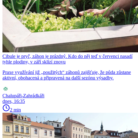
Cibule je pryč, záhon je prázdný. Kdo do něj teď v červenci nasadí
tyhle plodiny, v září sklízí znovu
Praxe využívání již „použitých“ záhonů zajišťuje, že půda zůstane
aktivní, obohacená a připravená na další sezónu výsadby.
Chalupáři-Zahrádkáři
dnes, 16:35
2 min