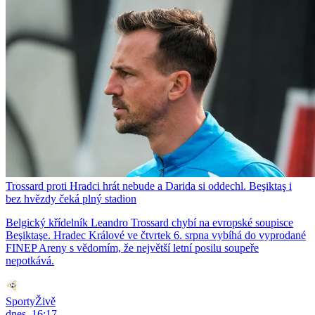
Trossard proti Hradci hrát nebude a Darida si oddechl. Beşiktaş i
bez hvězdy čeká plný stadion
Belgický křídelník Leandro Trossard chybí na evropské soupisce
Beşiktaşe. Hradec Králové ve čtvrtek 6. srpna vybíhá do vyprodané
FINEP Areny s vědomím, že největší letní posilu soupeře
nepotkává.
SportyŽivě
dnes, 16:17