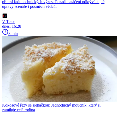
přinesl řadu technických výzev. Pozadí natáčení odkrývá tajné
úpravy scénáře i posměch vědců.
V Telce
dnes, 16:28
3 min
Kokosové řezy se šlehačkou: Jednoduchý moučník, který si
zamiluje celá rodina