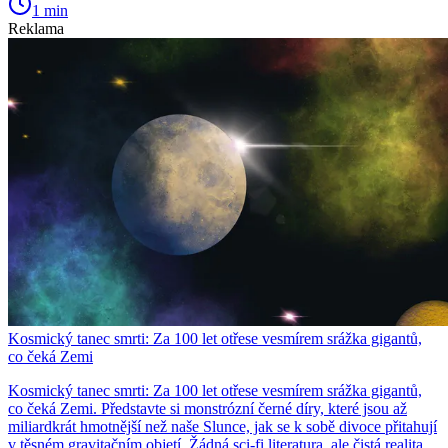
1 min
Reklama
Kosmický tanec smrti: Za 100 let otřese vesmírem srážka gigantů,
co čeká Zemi
Kosmický tanec smrti: Za 100 let otřese vesmírem srážka gigantů,
co čeká Zemi. Představte si monstrózní černé díry, které jsou až
miliardkrát hmotnější než naše Slunce, jak se k sobě divoce přitahují
v těsném gravitačním objetí. Žádná sci-fi literatura, ale čistá realita,