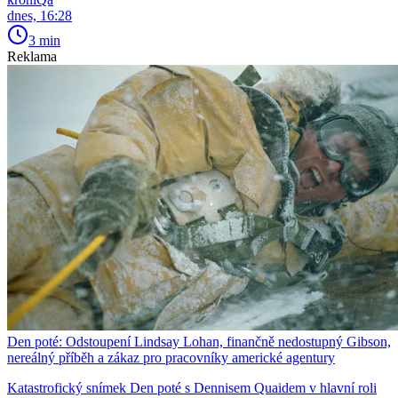
dnes, 16:28
3 min
Reklama
Den poté: Odstoupení Lindsay Lohan, finančně nedostupný Gibson,
nereálný příběh a zákaz pro pracovníky americké agentury
Katastrofický snímek Den poté s Dennisem Quaidem v hlavní roli