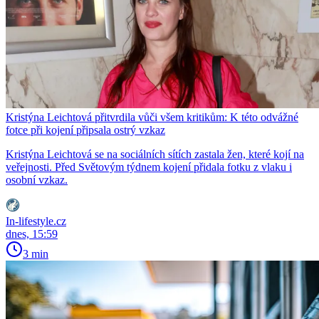
Kristýna Leichtová přitvrdila vůči všem kritikům: K této odvážné
fotce při kojení připsala ostrý vzkaz
Kristýna Leichtová se na sociálních sítích zastala žen, které kojí na
veřejnosti. Před Světovým týdnem kojení přidala fotku z vlaku i
osobní vzkaz.
In-lifestyle.cz
dnes, 15:59
3 min