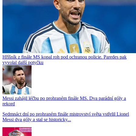
Hříšník z finále MS kopal roh pod ochranou policie. Paredes pak
vyvolal další potyčku
Messi zahájil léčbu po prohraném finále MS. Dva parádní góly a
rekord
Sedmnáct dní po prohraném finále mistrovství světa vstřelil Lionel
Messi dva góly a stal se historicky...