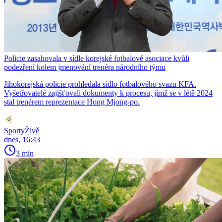
Policie zasahovala v sídle korejské fotbalové asociace kvůli
podezření kolem jmenování trenéra národního týmu
Jihokorejská policie prohledala sídlo fotbalového svazu KFA.
Vyšetřovatelé zajišťovali dokumenty k procesu, jímž se v létě 2024
stal trenérem reprezentace Hong Mjong-po.
SportyŽivě
dnes, 16:43
3 min