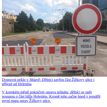
Dopravní peklo v Jihlavě: Dělníci zavřou část Žižkovy ulice i
příjezd od Helenína
V krajském městě pokračuje oprava průtahu, dělníci se opět
posunou o část blíže Helenínu. Kromě toho začne hned v pondělí
první etapa oprav Žižkovy ulice.