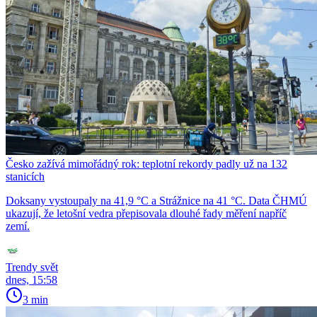
Česko zažívá mimořádný rok: teplotní rekordy padly už na 132
stanicích
Doksany vystoupaly na 41,9 °C a Strážnice na 41 °C. Data ČHMÚ
ukazují, že letošní vedra přepisovala dlouhé řady měření napříč
zemí.
Trendy svět
dnes, 15:58
3 min