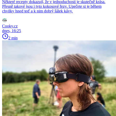
Některé recepty dokazují, že v jednoduchosti je skutečně krása.
Přesně takové jsou i tyto kokosové řezy. Upečete si je během
chvilky hned teď a k nim dobrý šálek kávy.
Cooky.cz
dnes, 16:25
2 min