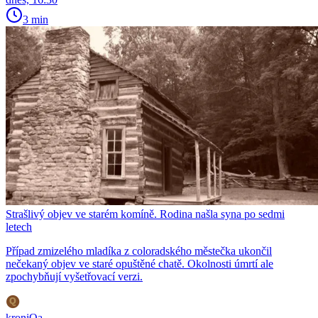
3 min
Strašlivý objev ve starém komíně. Rodina našla syna po sedmi
letech
Případ zmizelého mladíka z coloradského městečka ukončil
nečekaný objev ve staré opuštěné chatě. Okolnosti úmrtí ale
zpochybňují vyšetřovací verzi.
kroniQa