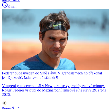
3 min
Federer bude uveden do Síně slávy. V grandslamech ho překonal
jen Djokovič, řadu rekordů stále drží
Vstupenky na ceremoniál v Newportu se vyprodaly za dvě minuty.
Roger Federer vstoupí do Mezinárodní tenisové síně slávy 29. srpna
2026.
SportyŽivě