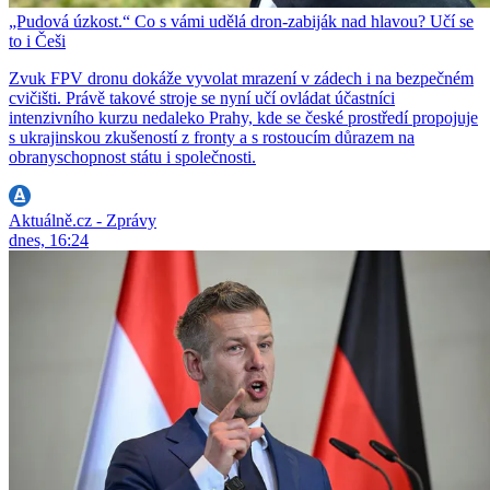
„Pudová úzkost.“ Co s vámi udělá dron-zabiják nad hlavou? Učí se
to i Češi
Zvuk FPV dronu dokáže vyvolat mrazení v zádech i na bezpečném
cvičišti. Právě takové stroje se nyní učí ovládat účastníci
intenzivního kurzu nedaleko Prahy, kde se české prostředí propojuje
s ukrajinskou zkušeností z fronty a s rostoucím důrazem na
obranyschopnost státu i společnosti.
Aktuálně.cz - Zprávy
dnes, 16:24