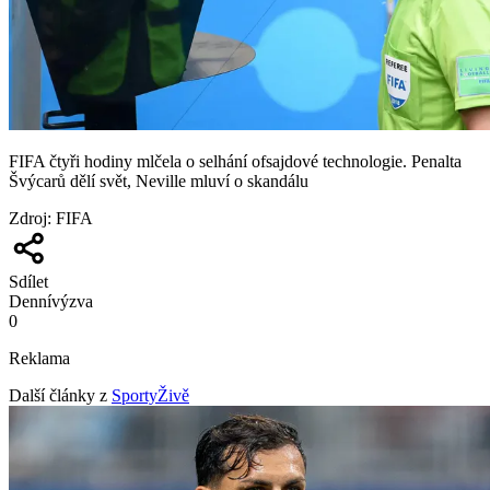
FIFA čtyři hodiny mlčela o selhání ofsajdové technologie. Penalta
Švýcarů dělí svět, Neville mluví o skandálu
Zdroj
:
FIFA
Sdílet
Denní
výzva
0
Reklama
Další články z
SportyŽivě