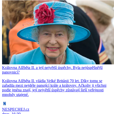
Královna Alžběta II. a její největší úspěchy. Byla nejúspěšnější
panovnicí?
Královna Alžběta II. vládla Velké Británii 70 let. Díky tomu se
zařadila mezi nejdéle panující krále a královny. Ačkoliv ji všichni
podle jména znají, její největší úspěchy zůstávají širší veřejnosti
mnohdy utajené.
NESPECHEJ.cz
dnes, 16:30