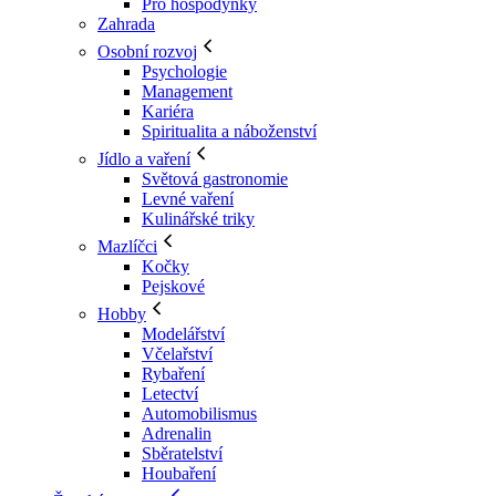
Pro hospodyňky
Zahrada
Osobní rozvoj
Psychologie
Management
Kariéra
Spiritualita a náboženství
Jídlo a vaření
Světová gastronomie
Levné vaření
Kulinářské triky
Mazlíčci
Kočky
Pejskové
Hobby
Modelářství
Včelařství
Rybaření
Letectví
Automobilismus
Adrenalin
Sběratelství
Houbaření