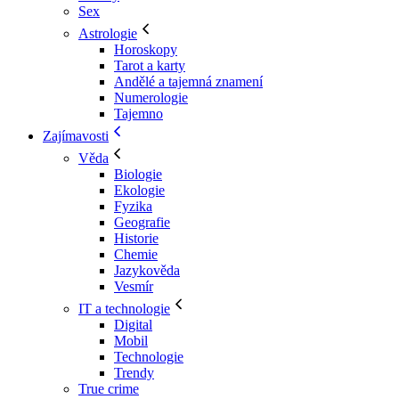
Sex
Astrologie
Horoskopy
Tarot a karty
Andělé a tajemná znamení
Numerologie
Tajemno
Zajímavosti
Věda
Biologie
Ekologie
Fyzika
Geografie
Historie
Chemie
Jazykověda
Vesmír
IT a technologie
Digital
Mobil
Technologie
Trendy
True crime