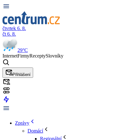
čtvrtek 6. 8.
čt 6. 8.
29°C
Internet
Firmy
Recepty
Slovníky
Přihlášení
Zprávy
Domácí
Regionální