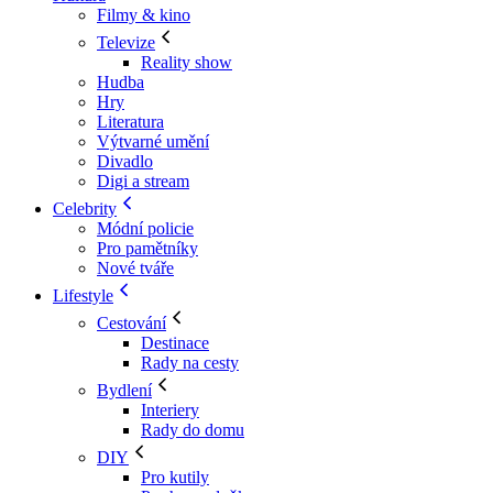
Filmy & kino
Televize
Reality show
Hudba
Hry
Literatura
Výtvarné umění
Divadlo
Digi a stream
Celebrity
Módní policie
Pro pamětníky
Nové tváře
Lifestyle
Cestování
Destinace
Rady na cesty
Bydlení
Interiery
Rady do domu
DIY
Pro kutily