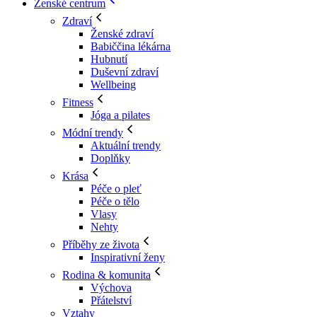
Ženské centrum
Zdraví
Ženské zdraví
Babiččina lékárna
Hubnutí
Duševní zdraví
Wellbeing
Fitness
Jóga a pilates
Módní trendy
Aktuální trendy
Doplňky
Krása
Péče o pleť
Péče o tělo
Vlasy
Nehty
Příběhy ze života
Inspirativní ženy
Rodina & komunita
Výchova
Přátelství
Vztahy