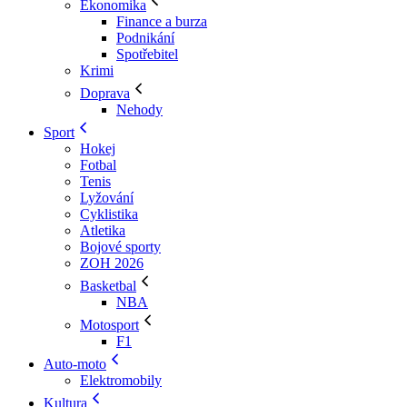
Ekonomika
Finance a burza
Podnikání
Spotřebitel
Krimi
Doprava
Nehody
Sport
Hokej
Fotbal
Tenis
Lyžování
Cyklistika
Atletika
Bojové sporty
ZOH 2026
Basketbal
NBA
Motosport
F1
Auto-moto
Elektromobily
Kultura