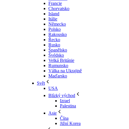
Francie
Chorvatsko
Island
Itálie
Německo
Polsko
Rakousko
Řecko
Rusko
Španělsko
Švédsko
Velká Británie
Rumunsko
Válka na Ukrajině
Maďarsko
Svět
USA
Blízký východ
Izrael
Palestina
Asie
Čína
Jižní Korea