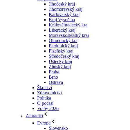
Jihočeský kraj
Jihomoravský kraj
Karlovarský kraj
Kraj Vysočina
Králověhradecký kraj
Liberecký kraj
Moravskoslezský kraj
Olomoucký kraj
Pardubický kraj
Plzeňský kraj
Středočeský kraj
Ústecký kraj
Zlínský kraj
Praha
Brno
Ostrava
Školství
Zdravotnictví
Politika
O počasí
Volby 2026
Zahraničí
Evropa
Slovensko