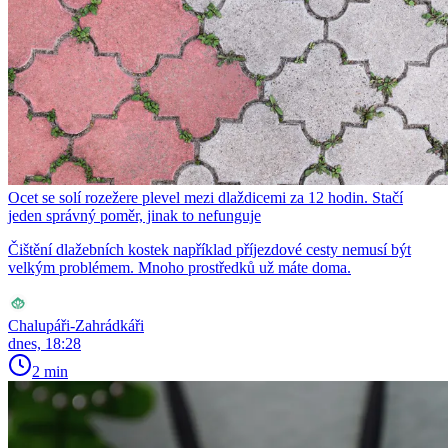
Ocet se solí rozežere plevel mezi dlaždicemi za 12 hodin. Stačí
jeden správný poměr, jinak to nefunguje
Čištění dlažebních kostek například příjezdové cesty nemusí být
velkým problémem. Mnoho prostředků už máte doma.
Chalupáři-Zahrádkáři
dnes, 18:28
2 min