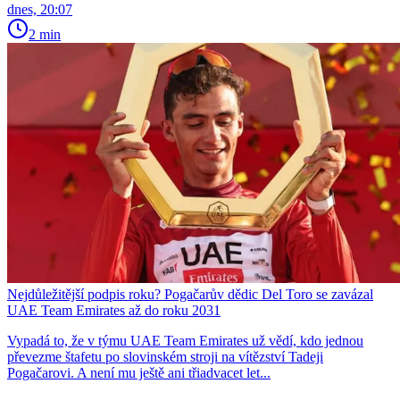
dnes, 20:07
2 min
Nejdůležitější podpis roku? Pogačarův dědic Del Toro se zavázal
UAE Team Emirates až do roku 2031
Vypadá to, že v týmu UAE Team Emirates už vědí, kdo jednou
převezme štafetu po slovinském stroji na vítězství Tadeji
Pogačarovi. A není mu ještě ani třiadvacet let...