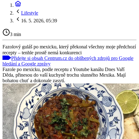
Lifestyle
16. 5. 2026, 05:39
3 min
Fazolový guláš po mexicku, který překonal všechny moje předchozí
recepty – tenhle prostě nemá konkurenci
Přidejte si obsah Centrum.cz do oblíbených zdrojů pro Google
hledání a Google zprávy
Fazole po mexicku, podle receptu z Youtube kanálu Dnes Vaří
Děda, přinesou do vaší kuchyně trochu slunného Mexika. Mají
bohatou chuť a dokonale zasytí.