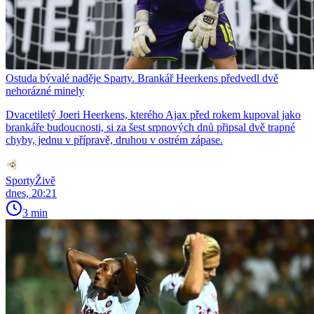
Ostuda bývalé naděje Sparty. Brankář Heerkens předvedl dvě
nehorázné minely
Dvacetiletý Joeri Heerkens, kterého Ajax před rokem kupoval jako
brankáře budoucnosti, si za šest srpnových dnů připsal dvě trapné
chyby, jednu v přípravě, druhou v ostrém zápase.
SportyŽivě
dnes, 20:21
3 min