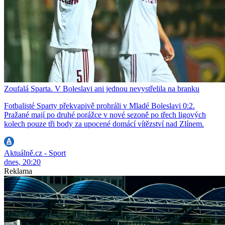
Zoufalá Sparta. V Boleslavi ani jednou nevystřelila na branku
Fotbalisté Sparty překvapivě prohráli v Mladé Boleslavi 0:2.
Pražané mají po druhé porážce v nové sezoně po třech ligových
kolech pouze tři body za upocené domácí vítězství nad Zlínem.
Aktuálně.cz - Sport
dnes, 20:20
Reklama