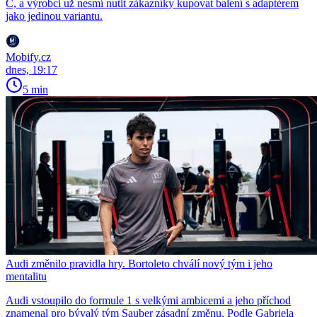
C, a výrobci už nesmí nutit zákazníky kupovat balení s adaptérem
jako jedinou variantu.
Mobify.cz
dnes, 19:17
5 min
Audi změnilo pravidla hry. Bortoleto chválí nový tým i jeho
mentalitu
Audi vstoupilo do formule 1 s velkými ambicemi a jeho příchod
znamenal pro bývalý tým Sauber zásadní změnu. Podle Gabriela