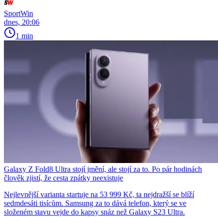
SportWin
dnes, 20:06
1 min
Galaxy Z Fold8 Ultra stojí jmění, ale stojí za to. Po pár hodinách
člověk zjistí, že cesta zpátky neexistuje
Nejlevnější varianta startuje na 53 999 Kč, ta nejdražší se blíží
sedmdesáti tisícům. Samsung za to dává telefon, který se ve
složeném stavu vejde do kapsy snáz než Galaxy S23 Ultra.