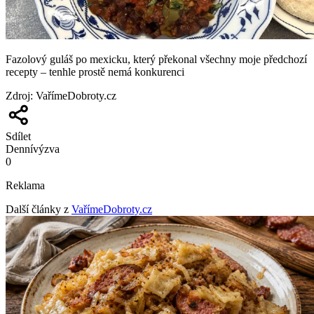
Fazolový guláš po mexicku, který překonal všechny moje předchozí
recepty – tenhle prostě nemá konkurenci
Zdroj
:
VařímeDobroty.cz
Sdílet
Denní
výzva
0
Reklama
Další články z
VařímeDobroty.cz