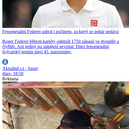
Fenomenální Federer udivil i počinem, za který se pohár nedává
Roger Federer během kariéry odehrál 1750 zápasů ve dvouhře a
čtyřhře. Ani jediný po zahájení nevzdal. Dnes fenomenální
švýcarský tenista slaví 45. narozeniny.
Aktuálně.cz - Sport
dnes, 18:50
Reklama