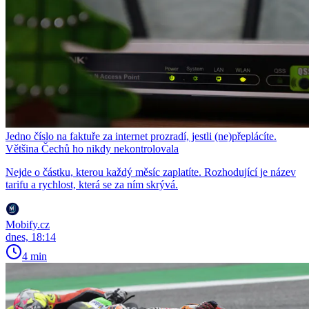
Jedno číslo na faktuře za internet prozradí, jestli (ne)přeplácíte.
Většina Čechů ho nikdy nekontrolovala
Nejde o částku, kterou každý měsíc zaplatíte. Rozhodující je název
tarifu a rychlost, která se za ním skrývá.
Mobify.cz
dnes, 18:14
4 min