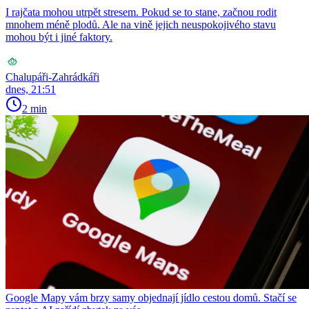
I rajčata mohou utrpět stresem. Pokud se to stane, začnou rodit
mnohem méně plodů. Ale na vině jejich neuspokojivého stavu
mohou být i jiné faktory.
Chalupáři-Zahrádkáři
dnes, 21:51
2 min
Google Mapy vám brzy samy objednají jídlo cestou domů. Stačí se