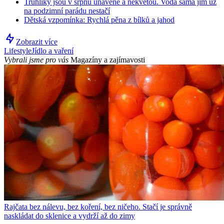
Truhlíky jsou v srpnu unavené a nekvetou. Voda sama jim už
na podzimní parádu nestačí
Dětská vzpomínka: Rychlá pěna z bílků a jahod
Zobrazit více
Lifestyle
Jídlo a vaření
Vybrali jsme pro vás
Magazíny a zajímavosti
Rajčata bez nálevu, bez koření, bez ničeho. Stačí je správně
naskládat do sklenice a vydrží až do zimy