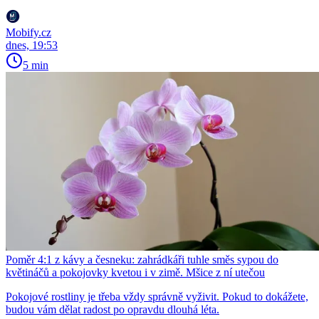
Mobify.cz
dnes, 19:53
5 min
Poměr 4:1 z kávy a česneku: zahrádkáři tuhle směs sypou do
květináčů a pokojovky kvetou i v zimě. Mšice z ní utečou
Pokojové rostliny je třeba vždy správně vyživit. Pokud to dokážete,
budou vám dělat radost po opravdu dlouhá léta.