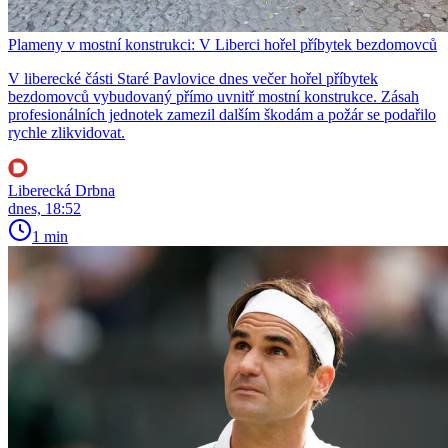
Plameny v mostní konstrukci: V Liberci hořel příbytek bezdomovců
V liberecké části Staré Pavlovice dnes večer hořel příbytek
bezdomovců vybudovaný přímo uvnitř mostní konstrukce. Zásah
profesionálních jednotek zamezil dalším škodám a požár se podařilo
rychle zlikvidovat.
Liberecká Drbna
dnes, 18:52
1 min