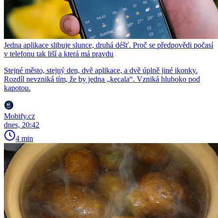
Jedna aplikace slibuje slunce, druhá déšť. Proč se předpovědi počasí
v telefonu tak liší a která má pravdu
Stejné město, stejný den, dvě aplikace, a dvě úplně jiné ikonky.
Rozdíl nevzniká tím, že by jedna „kecala“. Vzniká hluboko pod
kapotou.
Mobify.cz
dnes, 20:42
4 min