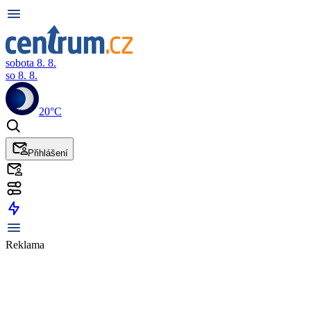
sobota 8. 8.
so 8. 8.
20°C
Přihlášení
Reklama