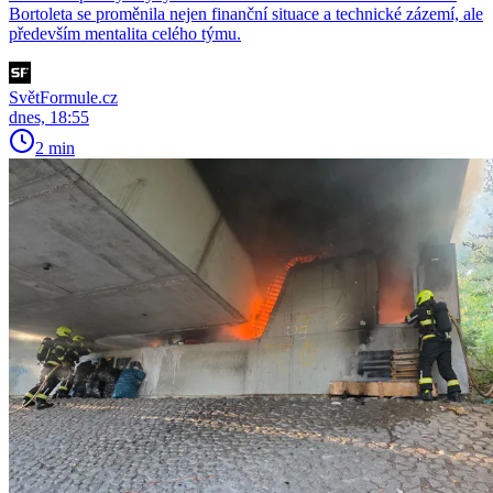
Bortoleta se proměnila nejen finanční situace a technické zázemí, ale
především mentalita celého týmu.
SvětFormule.cz
dnes, 18:55
2 min