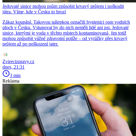
Jedovaté sinice mohou psům způsobit krvavý průjem i poškodit
játra. Víme, kde v Česku to hrozí
Zákaz koupání. Takovou nálepkou označili hygienici osm vodních
ploch v Česku. Vstupovat by do nich neměli lidé ani psi. Jedovaté
sinice, kterými je voda v těchto místech kontaminovaná, jim totiž
mohou způsobit vážné zdravotní potíže – od vyrážky přes krvavý
průjem až po poškození jater.
Zvirecizpravy.cz
dnes, 21:31
3 min
Reklama