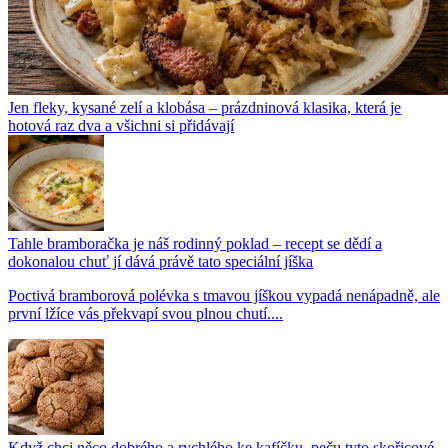
Jen fleky, kysané zelí a klobása – prázdninová klasika, která je
hotová raz dva a všichni si přidávají
Tahle bramboračka je náš rodinný poklad – recept se dědí a
dokonalou chuť jí dává právě tato speciální jíška
Poctivá bramborová polévka s tmavou jíškou vypadá nenápadně, ale
první lžíce vás překvapí svou plnou chutí....
Když chci něco dobrého a rychlého ke kafíčku, peču tyto skořicové