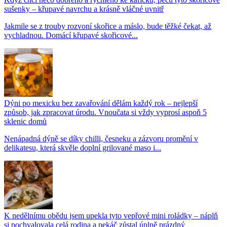
sušenky – křupavé navrchu a krásně vláčné uvnitř
Jakmile se z trouby rozvoní skořice a máslo, bude těžké čekat, až
vychladnou. Domácí křupavé skořicové...
Dýni po mexicku bez zavařování dělám každý rok – nejlepší
způsob, jak zpracovat úrodu. Vnoučata si vždy vyprosí aspoň 5
sklenic domů
Nenápadná dýně se díky chilli, česneku a zázvoru promění v
delikatesu, která skvěle doplní grilované maso i...
K nedělnímu obědu jsem upekla tyto vepřové mini roládky – náplň
si pochvalovala celá rodina a pekáč zůstal úplně prázdný