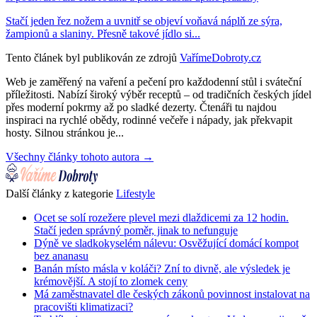
Stačí jeden řez nožem a uvnitř se objeví voňavá náplň ze sýra,
žampionů a slaniny. Přesně takové jídlo si...
Tento článek byl publikován ze zdrojů
VařímeDobroty.cz
Web je zaměřený na vaření a pečení pro každodenní stůl i sváteční
příležitosti. Nabízí široký výběr receptů – od tradičních českých jídel
přes moderní pokrmy až po sladké dezerty. Čtenáři tu najdou
inspiraci na rychlé obědy, rodinné večeře i nápady, jak překvapit
hosty. Silnou stránkou je...
Všechny články tohoto autora →
Další články z kategorie
Lifestyle
Ocet se solí rozežere plevel mezi dlaždicemi za 12 hodin.
Stačí jeden správný poměr, jinak to nefunguje
Dýně ve sladkokyselém nálevu: Osvěžující domácí kompot
bez ananasu
Banán místo másla v koláči? Zní to divně, ale výsledek je
krémovější. A stojí to zlomek ceny
Má zaměstnavatel dle českých zákonů povinnost instalovat na
pracovišti klimatizaci?