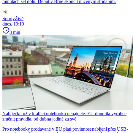
minutách šel dolů. Debut v Brně skončil nuceným střídáním.
SportyŽivě
dnes, 19:19
3 min
Nabíječku už v krabici notebooku nenajdete. EU donutila výrobce
změnit pravidla, od dubna jedině za své
Pro notebooky prodávané v EU platí povinnost nabíjení přes USB-