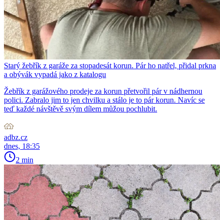
Starý žebřík z garáže za stopadesát korun. Pár ho natřel, přidal prkna
a obývák vypadá jako z katalogu
Žebřík z garážového prodeje za korun přetvořil pár v nádhernou
polici. Zabralo jim to jen chvilku a stálo je to pár korun. Navíc se
teď každé návštěvě svým dílem můžou pochlubit.
adbz.cz
dnes, 18:35
2 min