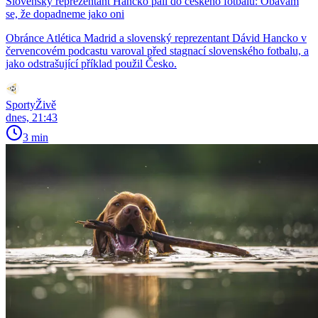
Slovenský reprezentant Hancko pálí do českého fotbalu: Obávám
se, že dopadneme jako oni
Obránce Atlética Madrid a slovenský reprezentant Dávid Hancko v
červencovém podcastu varoval před stagnací slovenského fotbalu, a
jako odstrašující příklad použil Česko.
SportyŽivě
dnes, 21:43
3 min