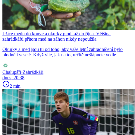
Lžíce medu do konve a okurky plodí až do října. Většina
zahrádkářů přitom med na záhon nikdy nepoužila
Okurky a med jsou tu od toho, aby vaše letní zahradničení bylo
plodné i veselé. Když víte, jak na to, určitě nešlápnete vedle.
Chalupáři-Zahrádkáři
dnes, 20:38
2 min