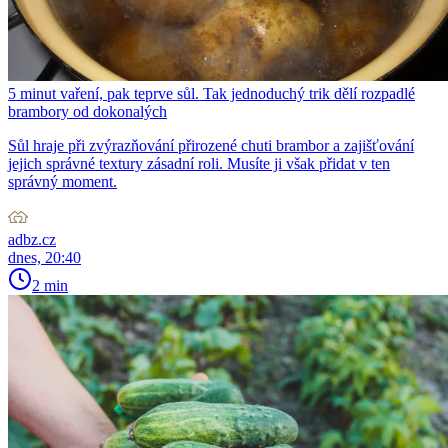
5 minut vaření, pak teprve sůl. Tak jednoduchý trik dělí rozpadlé
brambory od dokonalých
Sůl hraje při zvýrazňování přirozené chuti brambor a zajišťování
jejich správné textury zásadní roli. Musíte ji však přidat v ten
správný moment.
adbz.cz
dnes, 20:40
2 min