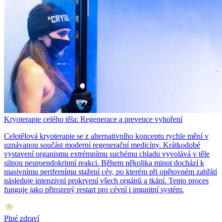
Kryoterapie celého těla: Regenerace a prevence vyhoření
Celotělová kryoterapie se z alternativního konceptu rychle mění v
uznávanou součást moderní regenerační medicíny. Krátkodobé
vystavení organismu extrémnímu suchému chladu vyvolává v těle
silnou neuroendokrinní reakci. Během několika minut dochází k
masivnímu perifernímu stažení cév, po kterém při opětovném zahřátí
následuje intenzivní prokrvení všech orgánů a tkání. Tento proces
funguje jako přirozený restart pro cévní i imunitní systém.
Plné zdraví