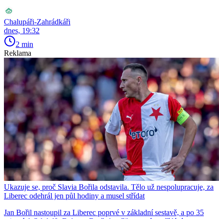
Chalupáři-Zahrádkáři
dnes, 19:32
2 min
Reklama
Ukazuje se, proč Slavia Bořila odstavila. Tělo už nespolupracuje, za
Liberec odehrál jen půl hodiny a musel střídat
Jan Bořil nastoupil za Liberec poprvé v základní sestavě, a po 35