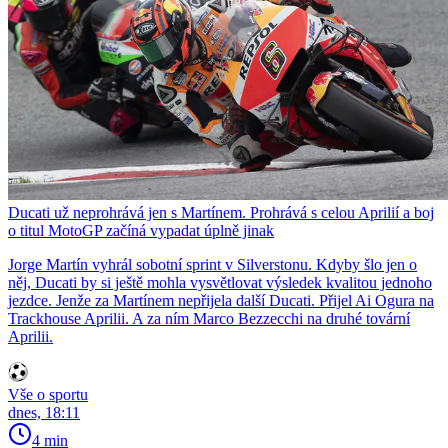
Ducati už neprohrává jen s Martínem. Prohrává s celou Aprilií a boj
o titul MotoGP začíná vypadat úplně jinak
Jorge Martín vyhrál sobotní sprint v Silverstonu. Kdyby šlo jen o
něj, Ducati by si ještě mohla vysvětlovat výsledek kvalitou jednoho
jezdce. Jenže za Martínem nepřijela další Ducati. Přijel Ai Ogura na
Trackhouse Aprilii. A za ním Marco Bezzecchi na druhé tovární
Aprilii.
Vše o sportu
dnes, 18:11
4 min