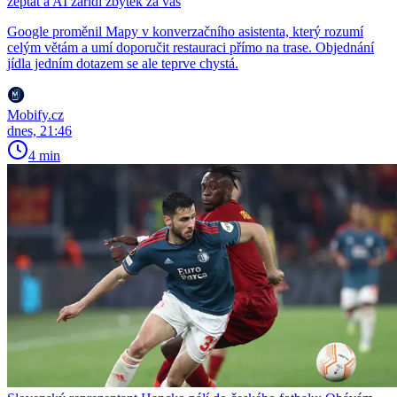
zeptat a AI zařídí zbytek za vás
Google proměnil Mapy v konverzačního asistenta, který rozumí
celým větám a umí doporučit restauraci přímo na trase. Objednání
jídla jedním dotazem se ale teprve chystá.
Mobify.cz
dnes, 21:46
4 min