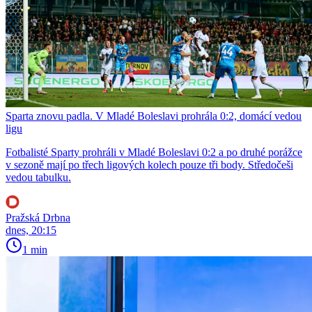
Sparta znovu padla. V Mladé Boleslavi prohrála 0:2, domácí vedou
ligu
Fotbalisté Sparty prohráli v Mladé Boleslavi 0:2 a po druhé porážce
v sezoně mají po třech ligových kolech pouze tři body. Středočeši
vedou tabulku.
Pražská Drbna
dnes, 20:15
1 min