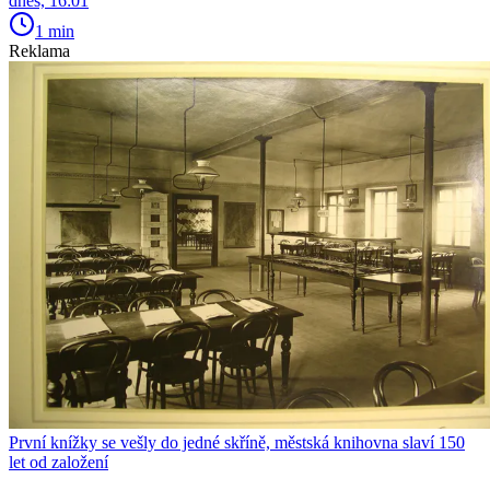
dnes, 16:01
1 min
Reklama
První knížky se vešly do jedné skříně, městská knihovna slaví 150
let od založení