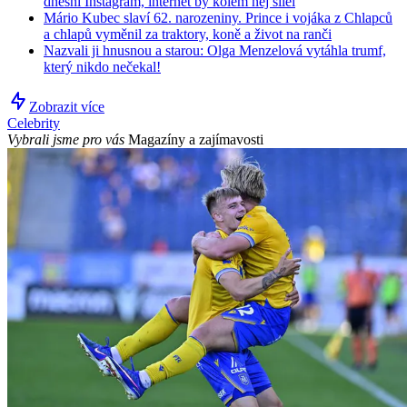
dnešní Instagram, internet by kolem něj šílel
Mário Kubec slaví 62. narozeniny. Prince i vojáka z Chlapců
a chlapů vyměnil za traktory, koně a život na ranči
Nazvali ji hnusnou a starou: Olga Menzelová vytáhla trumf,
který nikdo nečekal!
Zobrazit více
Celebrity
Vybrali jsme pro vás
Magazíny a zajímavosti