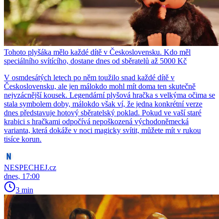
Tohoto plyšáka mělo každé dítě v Československu. Kdo měl
speciálního svítícího, dostane dnes od sběratelů až 5000 Kč
V osmdesátých letech po něm toužilo snad každé dítě v
Československu, ale jen málokdo mohl mít doma ten skutečně
nejvzácnější kousek. Legendární plyšová hračka s velkýma očima se
stala symbolem doby, málokdo však ví, že jedna konkrétní verze
dnes představuje hotový sběratelský poklad. Pokud ve vaší staré
krabici s hračkami odpočívá nepoškozená východoněmecká
varianta, která dokáže v noci magicky svítit, můžete mít v rukou
tisíce korun.
NESPECHEJ.cz
dnes, 17:00
3 min