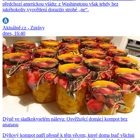
předchozí americkou vládu: z Washingtonu však tehdy bez
jakéhokoliv vysvětlení dorazilo strohé „ne“.
Aktuálně.cz - Zprávy
dnes, 16:40
Dýně ve sladkokyselém nálevu: Osvěžující domácí kompot bez
ananasu
Dýňový kompot patří přesně k těm věcem, které doma buď všichni