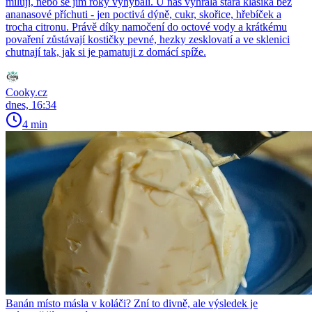
milují, nebo se jim roky vyhýbali. U nás vyhrála stará klasika bez
ananasové příchuti - jen poctivá dýně, cukr, skořice, hřebíček a
trocha citronu. Právě díky namočení do octové vody a krátkému
povaření zůstávají kostičky pevné, hezky zesklovatí a ve sklenici
chutnají tak, jak si je pamatuji z domácí spíže.
Cooky.cz
dnes, 16:34
4 min
Banán místo másla v koláči? Zní to divně, ale výsledek je