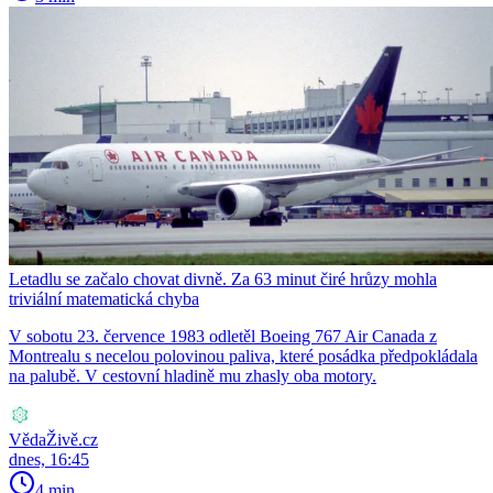
Letadlu se začalo chovat divně. Za 63 minut čiré hrůzy mohla
triviální matematická chyba
V sobotu 23. července 1983 odletěl Boeing 767 Air Canada z
Montrealu s necelou polovinou paliva, které posádka předpokládala
na palubě. V cestovní hladině mu zhasly oba motory.
VědaŽivě.cz
dnes, 16:45
4 min