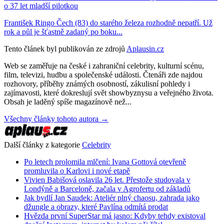
o 37 let mladší pilotkou
František Ringo Čech (83) do starého železa rozhodně nepatří. Už
rok a půl je šťastně zadaný po boku...
Tento článek byl publikován ze zdrojů
Aplausin.cz
Web se zaměřuje na české i zahraniční celebrity, kulturní scénu,
film, televizi, hudbu a společenské události. Čtenáři zde najdou
rozhovory, příběhy známých osobností, zákulisní pohledy i
zajímavosti, které dokreslují svět showbyznysu a veřejného života.
Obsah je laděný spíše magazínově než...
Všechny články tohoto autora →
Další články z kategorie
Celebrity
Po letech prolomila mlčení: Ivana Gottová otevřeně
promluvila o Karlovi i nové etapě
Vivien Babišová oslavila 26 let. Přestože studovala v
Londýně a Barceloně, začala v Agrofertu od základů
Jak bydlí Jan Saudek: Ateliér plný chaosu, zahrada jako
džungle a obrazy, které Pavlína odmítá prodat
Hvězda první SuperStar má jasno: Kdyby tehdy existoval