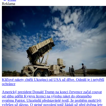
Reklama
Klíčové rakety chtěli Ukrajinci od USA už dříve. Odmítl je i největší
ochránce
Americký prezident Donald Trump na konci července začal couvat
od slibu udělit Kyjevu licenci na výrobu raket do obranného
systému Patriot. Ukrajinští představitelé tvrdí, že problém mohl být
vyřešen už dávno. O stejné povolení totiž žádali už před dvěma lety