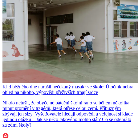
Klid běžného dne narušil nečekaný masakr ve škole: Útočník nebral
ohled na nikoho, výpovědi přeživších trhají srdce
Nikdo netušil, že obyčejné páteční školní ráno se během několika
minut promění v tragédii, která otřese celou zemí. Příbuzným
zbývají jen slzy. Vyšetřovatelé hledají odpovědi a veřejnost si klade
jedinou otázku – Jak se něco takového mohlo stát? Co se odehrálo
za zdmi školy?