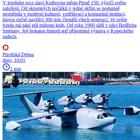
V letošním roce slaví Knihovna města Plzně 150. výročí svého
založení. Od skromných počátků v jedné skříni se postupně
proměnila v moderní kulturní, vzdělávací a komunitní instituci,
kterou ročně navštíví 300 tisíc čtenářů všech generací. Ve svém
fondu má také půl milionu knih. Od roku 1960 sídlí v ulici Bedřicha
Smetany. Její bohatou historii teď připomíná výstava v Kopeckého
sadech.
Plzeňská Drbna
dnes, 16:01
2 min