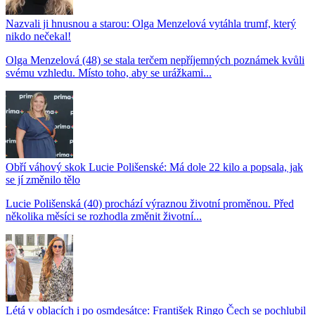
Nazvali ji hnusnou a starou: Olga Menzelová vytáhla trumf, který
nikdo nečekal!
Olga Menzelová (48) se stala terčem nepříjemných poznámek kvůli
svému vzhledu. Místo toho, aby se urážkami...
Obří váhový skok Lucie Polišenské: Má dole 22 kilo a popsala, jak
se jí změnilo tělo
Lucie Polišenská (40) prochází výraznou životní proměnou. Před
několika měsíci se rozhodla změnit životní...
Létá v oblacích i po osmdesátce: František Ringo Čech se pochlubil