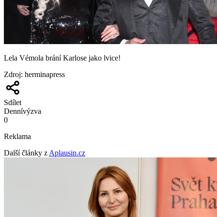
Lela Vémola brání Karlose jako lvice!
Zdroj
:
herminapress
Sdílet
Denní
výzva
0
Reklama
Další články z
Aplausin.cz