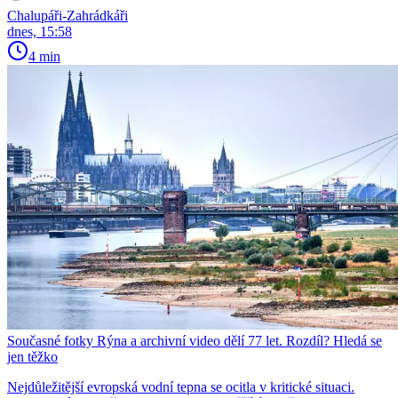
Chalupáři-Zahrádkáři
dnes, 15:58
4 min
Současné fotky Rýna a archivní video dělí 77 let. Rozdíl? Hledá se
jen těžko
Nejdůležitější evropská vodní tepna se ocitla v kritické situaci.