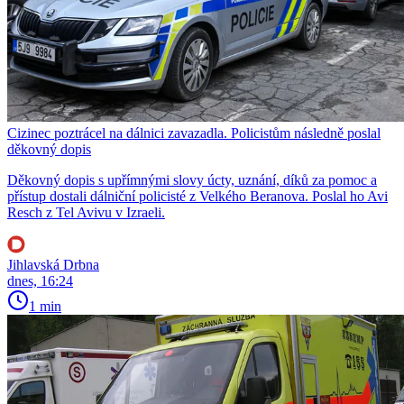
Cizinec poztrácel na dálnici zavazadla. Policistům následně poslal
děkovný dopis
Děkovný dopis s upřímnými slovy úcty, uznání, díků za pomoc a
přístup dostali dálniční policisté z Velkého Beranova. Poslal ho Avi
Resch z Tel Avivu v Izraeli.
Jihlavská Drbna
dnes, 16:24
1 min