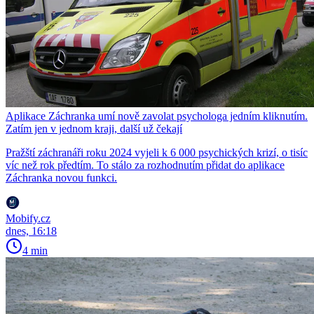
Aplikace Záchranka umí nově zavolat psychologa jedním kliknutím.
Zatím jen v jednom kraji, další už čekají
Pražští záchranáři roku 2024 vyjeli k 6 000 psychických krizí, o tisíc
víc než rok předtím. To stálo za rozhodnutím přidat do aplikace
Záchranka novou funkci.
Mobify.cz
dnes, 16:18
4 min