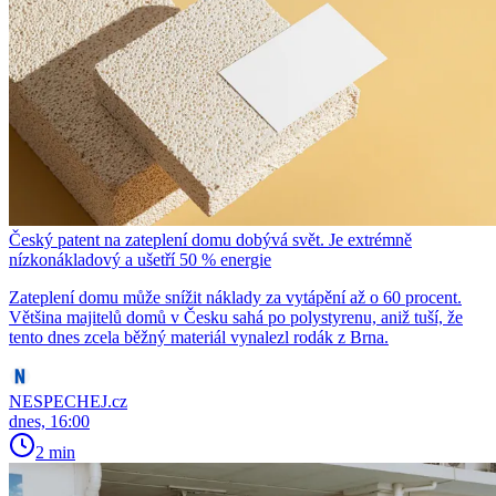
Český patent na zateplení domu dobývá svět. Je extrémně
nízkonákladový a ušetří 50 % energie
Zateplení domu může snížit náklady za vytápění až o 60 procent.
Většina majitelů domů v Česku sahá po polystyrenu, aniž tuší, že
tento dnes zcela běžný materiál vynalezl rodák z Brna.
NESPECHEJ.cz
dnes, 16:00
2 min