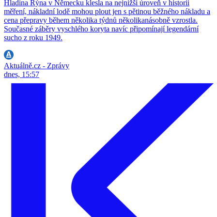
Hladina Rýna v Německu klesla na nejnižší úroveň v historii
měření, nákladní lodě mohou plout jen s pětinou běžného nákladu a
cena přepravy během několika týdnů několikanásobně vzrostla.
Současné záběry vyschlého koryta navíc připomínají legendární
sucho z roku 1949.
Aktuálně.cz - Zprávy
dnes, 15:57