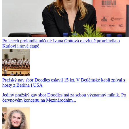
Po letech prolomila mlčení: Ivana Gottová otevřeně promluvila o
Karlovi i nové etapě
Pražský gay sbor Doodles oslavil 15 let. V Betlémské kapli zpíval s
hosty z Berlína i USA
Jediný pražský gay sbor Doodles má za sebou významný milník. Po
červnovém koncertu na Mezinárodním...