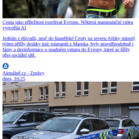
Ceuta jako příležitost rozeštvat Evropu. Některá manipulační videa
vytvořila AI
Jedním z důvodů, proč do španělské Ceuty na severu Afriky minulý
týden přišly desítky tisíc migrantů z Maroka, byly pravděpodobně i
fámy a dezinformace o snadném vstupu do Evropy, které se šířily
přes sociální sítě.
Aktuálně.cz - Zprávy
dnes, 16:25