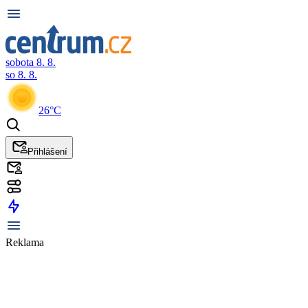
sobota 8. 8.
so 8. 8.
26°C
Přihlášení
Reklama