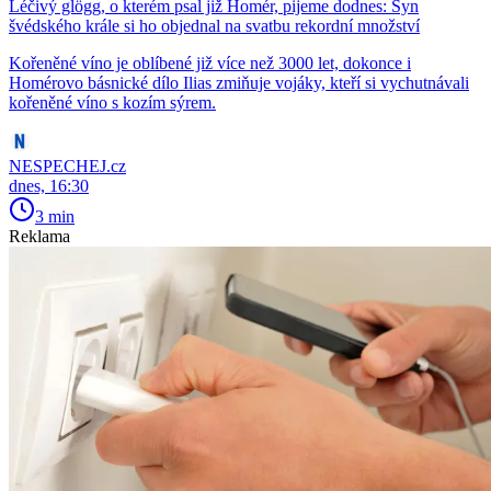
Léčivý glögg, o kterém psal již Homér, pijeme dodnes: Syn
švédského krále si ho objednal na svatbu rekordní množství
Kořeněné víno je oblíbené již více než 3000 let, dokonce i
Homérovo básnické dílo Ilias zmiňuje vojáky, kteří si vychutnávali
kořeněné víno s kozím sýrem.
NESPECHEJ.cz
dnes, 16:30
3 min
Reklama