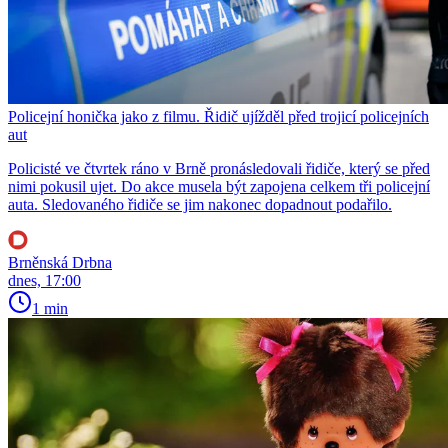
Policejní honička jako z filmu. Řidič ujížděl před trojicí policejních
aut
Policisté ve čtvrtek ráno v Brně pronásledovali řidiče, který se před
nimi pokusil ujet. Do akce musela být zapojena celkem tři policejní
auta. Sledovaného řidiče se jim nakonec dopadnout podařilo.
Brněnská Drbna
dnes, 17:00
1 min