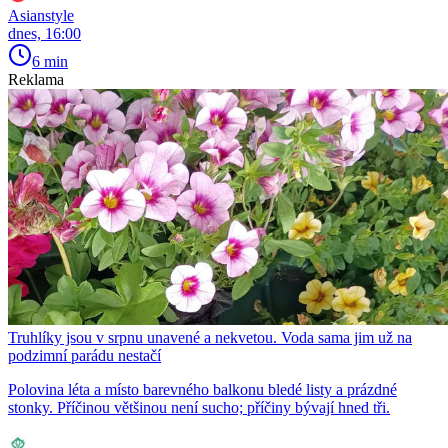
Asianstyle
dnes, 16:00
6 min
Reklama
Truhlíky jsou v srpnu unavené a nekvetou. Voda sama jim už na
podzimní parádu nestačí
Polovina léta a místo barevného balkonu bledé listy a prázdné
stonky. Příčinou většinou není sucho; příčiny bývají hned tři.