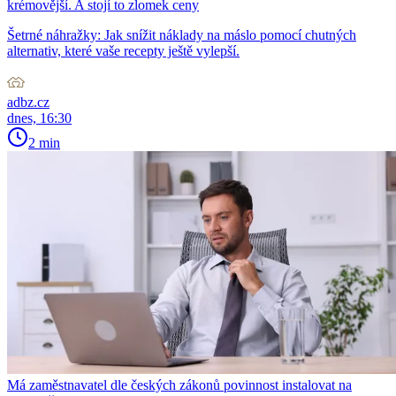
krémovější. A stojí to zlomek ceny
Šetrné náhražky: Jak snížit náklady na máslo pomocí chutných
alternativ, které vaše recepty ještě vylepší.
adbz.cz
dnes, 16:30
2 min
Má zaměstnavatel dle českých zákonů povinnost instalovat na