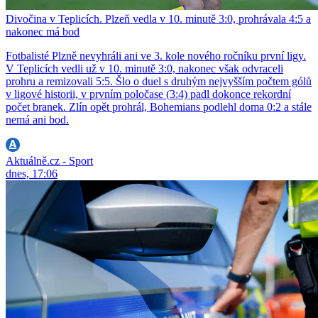
Divočina v Teplicích. Plzeň vedla v 10. minutě 3:0, prohrávala 4:5 a
nakonec má bod
Fotbalisté Plzně nevyhráli ani ve 3. kole nového ročníku první ligy.
V Teplicích vedli už v 10. minutě 3:0, nakonec však odvraceli
prohru a remizovali 5:5. Šlo o duel s druhým nejvyšším počtem gólů
v ligové historii, v prvním poločase (3:4) padl dokonce rekordní
počet branek. Zlín opět prohrál, Bohemians podlehl doma 0:2 a stále
nemá ani bod.
Aktuálně.cz - Sport
dnes, 17:06