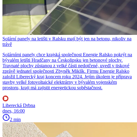
Solární panely na letišti v Ralsku mají být jen na betonu, nikoliv na
trávě
Solárními panely chce krajská společnost Energie Ralsko pokrýt na
bývalém letišti Hradčany na Českolipsku jen betonové plochy.
Travnaté plochy zůstanou z velké části nedotčené, uvedl v tiskové
zprávě jednatel společnosti Zbyněk Miklík. Firmu Energie Ralsko
založil Liberecký kraj koncem roku 2024. Jejím úkolem je příprava
stavby velké fotovoltaické elektrárny v bývalém vojenském
prostoru, kraji má zajistit energetickou soběstačnost.
Liberecká Drbna
dnes, 16:00
2 min