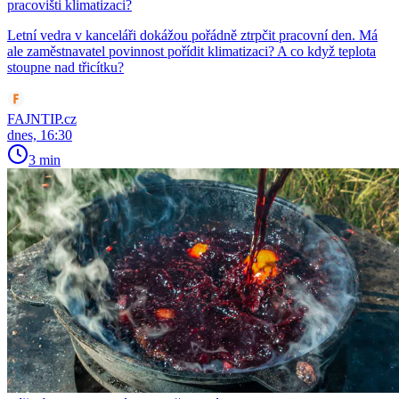
pracovišti klimatizaci?
Letní vedra v kanceláři dokážou pořádně ztrpčit pracovní den. Má
ale zaměstnavatel povinnost pořídit klimatizaci? A co když teplota
stoupne nad třicítku?
FAJNTIP.cz
dnes, 16:30
3 min