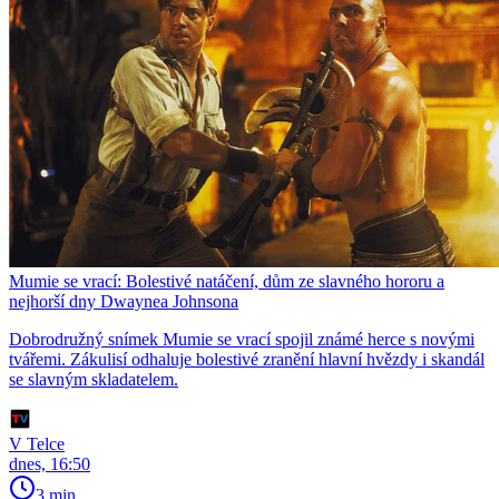
Mumie se vrací: Bolestivé natáčení, dům ze slavného hororu a
nejhorší dny Dwaynea Johnsona
Dobrodružný snímek Mumie se vrací spojil známé herce s novými
tvářemi. Zákulisí odhaluje bolestivé zranění hlavní hvězdy i skandál
se slavným skladatelem.
V Telce
dnes, 16:50
3 min