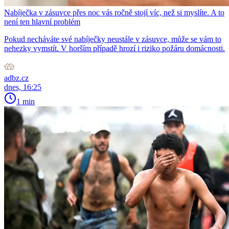
Nabíječka v zásuvce přes noc vás ročně stojí víc, než si myslíte. A to
není ten hlavní problém
Pokud necháváte své nabíječky neustále v zásuvce, může se vám to
nehezky vymstít. V horším případě hrozí i riziko požáru domácnosti.
adbz.cz
dnes, 16:25
1 min