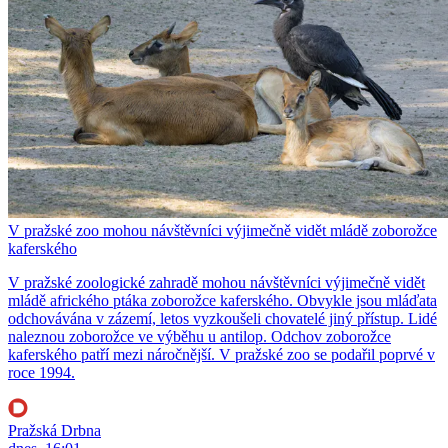
V pražské zoo mohou návštěvníci výjimečně vidět mládě zoborožce
kaferského
V pražské zoologické zahradě mohou návštěvníci výjimečně vidět
mládě afrického ptáka zoborožce kaferského. Obvykle jsou mláďata
odchovávána v zázemí, letos vyzkoušeli chovatelé jiný přístup. Lidé
naleznou zoborožce ve výběhu u antilop. Odchov zoborožce
kaferského patří mezi náročnější. V pražské zoo se podařil poprvé v
roce 1994.
Pražská Drbna