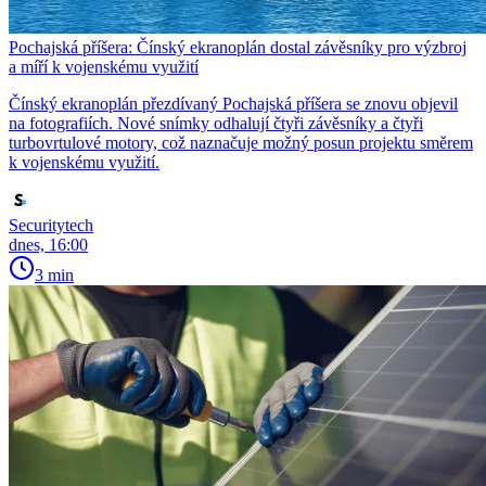
Pochajská příšera: Čínský ekranoplán dostal závěsníky pro výzbroj
a míří k vojenskému využití
Čínský ekranoplán přezdívaný Pochajská příšera se znovu objevil
na fotografiích. Nové snímky odhalují čtyři závěsníky a čtyři
turbovrtulové motory, což naznačuje možný posun projektu směrem
k vojenskému využití.
Securitytech
dnes, 16:00
3 min