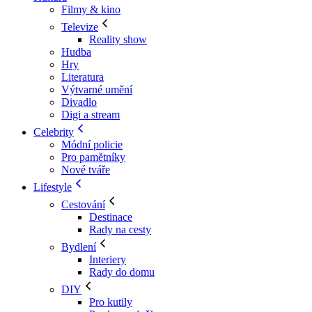
Filmy & kino
Televize
Reality show
Hudba
Hry
Literatura
Výtvarné umění
Divadlo
Digi a stream
Celebrity
Módní policie
Pro pamětníky
Nové tváře
Lifestyle
Cestování
Destinace
Rady na cesty
Bydlení
Interiery
Rady do domu
DIY
Pro kutily