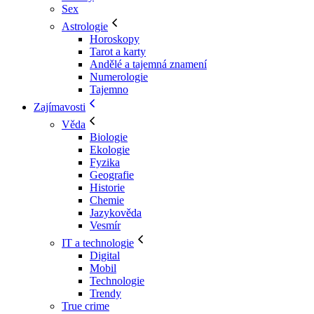
Sex
Astrologie
Horoskopy
Tarot a karty
Andělé a tajemná znamení
Numerologie
Tajemno
Zajímavosti
Věda
Biologie
Ekologie
Fyzika
Geografie
Historie
Chemie
Jazykověda
Vesmír
IT a technologie
Digital
Mobil
Technologie
Trendy
True crime