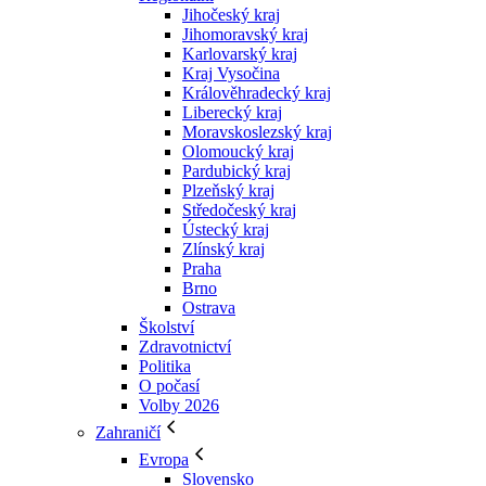
Jihočeský kraj
Jihomoravský kraj
Karlovarský kraj
Kraj Vysočina
Králověhradecký kraj
Liberecký kraj
Moravskoslezský kraj
Olomoucký kraj
Pardubický kraj
Plzeňský kraj
Středočeský kraj
Ústecký kraj
Zlínský kraj
Praha
Brno
Ostrava
Školství
Zdravotnictví
Politika
O počasí
Volby 2026
Zahraničí
Evropa
Slovensko