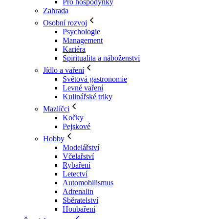
Pro hospodyňky
Zahrada
Osobní rozvoj
Psychologie
Management
Kariéra
Spiritualita a náboženství
Jídlo a vaření
Světová gastronomie
Levné vaření
Kulinářské triky
Mazlíčci
Kočky
Pejskové
Hobby
Modelářství
Včelařství
Rybaření
Letectví
Automobilismus
Adrenalin
Sběratelství
Houbaření