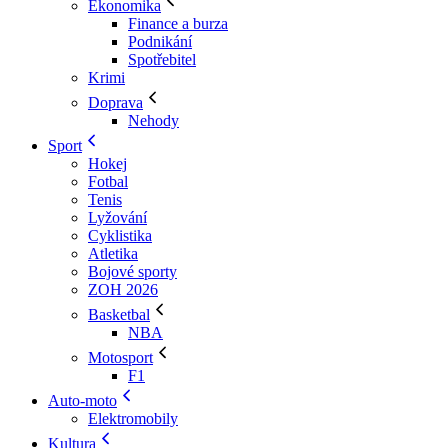
Ekonomika
Finance a burza
Podnikání
Spotřebitel
Krimi
Doprava
Nehody
Sport
Hokej
Fotbal
Tenis
Lyžování
Cyklistika
Atletika
Bojové sporty
ZOH 2026
Basketbal
NBA
Motosport
F1
Auto-moto
Elektromobily
Kultura