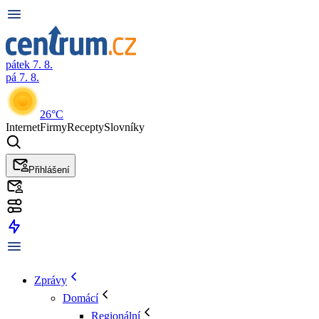
pátek 7. 8.
pá 7. 8.
26°C
Internet
Firmy
Recepty
Slovníky
Přihlášení
Zprávy
Domácí
Regionální