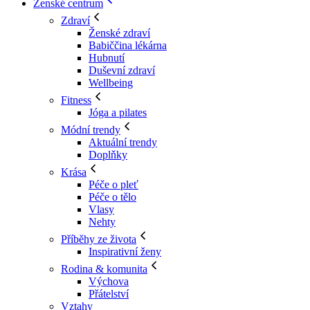
Ženské centrum
Zdraví
Ženské zdraví
Babiččina lékárna
Hubnutí
Duševní zdraví
Wellbeing
Fitness
Jóga a pilates
Módní trendy
Aktuální trendy
Doplňky
Krása
Péče o pleť
Péče o tělo
Vlasy
Nehty
Příběhy ze života
Inspirativní ženy
Rodina & komunita
Výchova
Přátelství
Vztahy