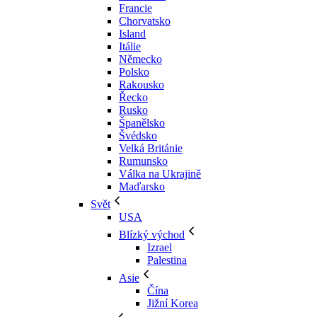
Francie
Chorvatsko
Island
Itálie
Německo
Polsko
Rakousko
Řecko
Rusko
Španělsko
Švédsko
Velká Británie
Rumunsko
Válka na Ukrajině
Maďarsko
Svět
USA
Blízký východ
Izrael
Palestina
Asie
Čína
Jižní Korea