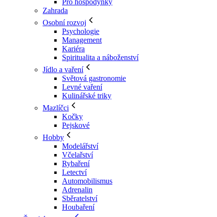
Pro hospodyňky
Zahrada
Osobní rozvoj
Psychologie
Management
Kariéra
Spiritualita a náboženství
Jídlo a vaření
Světová gastronomie
Levné vaření
Kulinářské triky
Mazlíčci
Kočky
Pejskové
Hobby
Modelářství
Včelařství
Rybaření
Letectví
Automobilismus
Adrenalin
Sběratelství
Houbaření