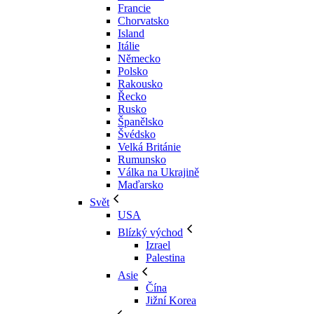
Francie
Chorvatsko
Island
Itálie
Německo
Polsko
Rakousko
Řecko
Rusko
Španělsko
Švédsko
Velká Británie
Rumunsko
Válka na Ukrajině
Maďarsko
Svět
USA
Blízký východ
Izrael
Palestina
Asie
Čína
Jižní Korea