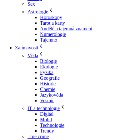
Sex
Astrologie
Horoskopy
Tarot a karty
Andělé a tajemná znamení
Numerologie
Tajemno
Zajímavosti
Věda
Biologie
Ekologie
Fyzika
Geografie
Historie
Chemie
Jazykověda
Vesmír
IT a technologie
Digital
Mobil
Technologie
Trendy
True crime