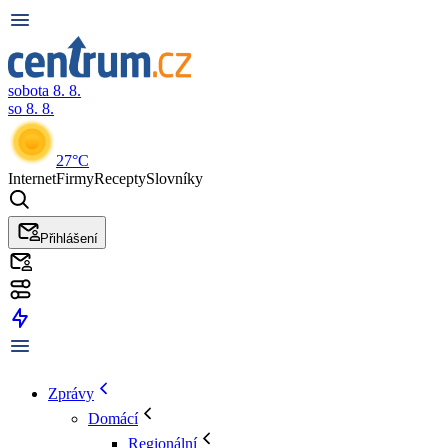
sobota 8. 8.
so 8. 8.
27°C
Internet
Firmy
Recepty
Slovníky
Přihlášení
Zprávy
Domácí
Regionální