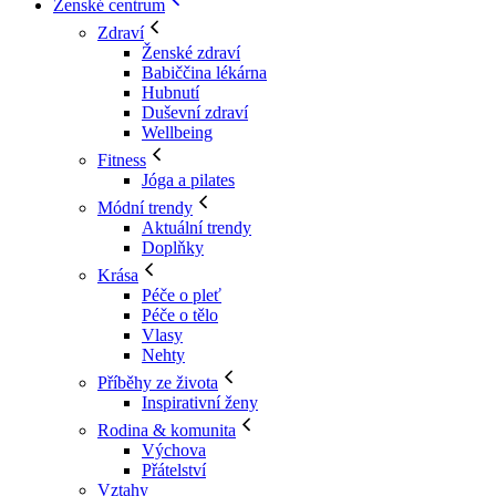
Ženské centrum
Zdraví
Ženské zdraví
Babiččina lékárna
Hubnutí
Duševní zdraví
Wellbeing
Fitness
Jóga a pilates
Módní trendy
Aktuální trendy
Doplňky
Krása
Péče o pleť
Péče o tělo
Vlasy
Nehty
Příběhy ze života
Inspirativní ženy
Rodina & komunita
Výchova
Přátelství
Vztahy