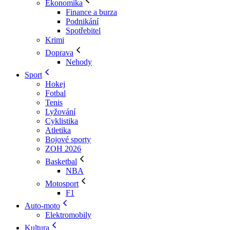
Ekonomika
Finance a burza
Podnikání
Spotřebitel
Krimi
Doprava
Nehody
Sport
Hokej
Fotbal
Tenis
Lyžování
Cyklistika
Atletika
Bojové sporty
ZOH 2026
Basketbal
NBA
Motosport
F1
Auto-moto
Elektromobily
Kultura