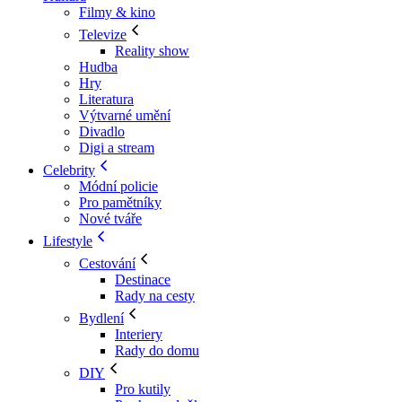
Filmy & kino
Televize
Reality show
Hudba
Hry
Literatura
Výtvarné umění
Divadlo
Digi a stream
Celebrity
Módní policie
Pro pamětníky
Nové tváře
Lifestyle
Cestování
Destinace
Rady na cesty
Bydlení
Interiery
Rady do domu
DIY
Pro kutily