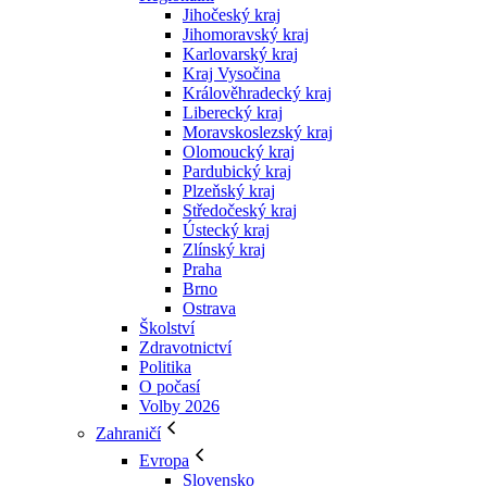
Jihočeský kraj
Jihomoravský kraj
Karlovarský kraj
Kraj Vysočina
Králověhradecký kraj
Liberecký kraj
Moravskoslezský kraj
Olomoucký kraj
Pardubický kraj
Plzeňský kraj
Středočeský kraj
Ústecký kraj
Zlínský kraj
Praha
Brno
Ostrava
Školství
Zdravotnictví
Politika
O počasí
Volby 2026
Zahraničí
Evropa
Slovensko