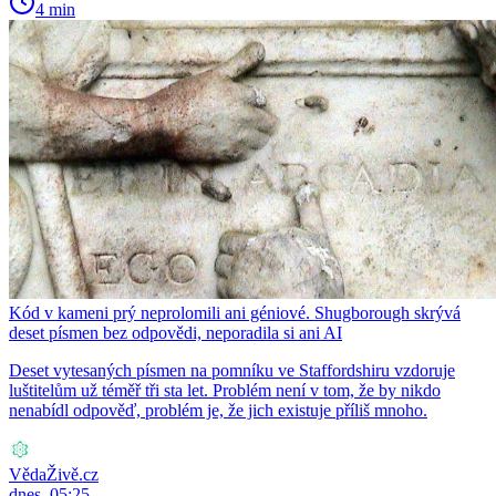
4 min
Kód v kameni prý neprolomili ani géniové. Shugborough skrývá
deset písmen bez odpovědi, neporadila si ani AI
Deset vytesaných písmen na pomníku ve Staffordshiru vzdoruje
luštitelům už téměř tři sta let. Problém není v tom, že by nikdo
nenabídl odpověď, problém je, že jich existuje příliš mnoho.
VědaŽivě.cz
dnes, 05:25