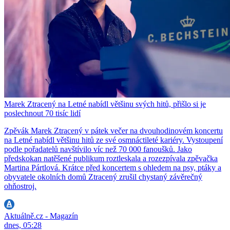
Marek Ztracený na Letné nabídl většinu svých hitů, přišlo si je
poslechnout 70 tisíc lidí
Zpěvák Marek Ztracený v pátek večer na dvouhodinovém koncertu
na Letné nabídl většinu hitů ze své osmnáctileté kariéry. Vystoupení
podle pořadatelů navštívilo víc než 70 000 fanoušků. Jako
předskokan natěšené publikum roztleskala a rozezpívala zpěvačka
Martina Pártlová. Krátce před koncertem s ohledem na psy, ptáky a
obyvatele okolních domů Ztracený zrušil chystaný závěrečný
ohňostroj.
Aktuálně.cz - Magazín
dnes, 05:28