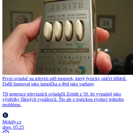
První ovladač na televizi měl motorek, který fyzicky otáčel hřídelí.
Další fungoval jako lampička a třetí jako varhany
Tři generace televizních ovladačů Zenith z 50. let vypadají jako
výstřelky šílených vynálezců. Šlo ale o logickou evoluci jednoho
problému.
Mobify.cz
dnes, 05:25