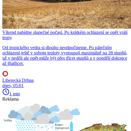
Víkend nabídne slunečné počasí. Po krátkém ochlazení se opět vrátí
tropy
Od tropického vedra si dlouho neodpočineme. Po pátečním
ochlazení ještě v sobotu teploty vystoupají maximálně na 28 stupňů,
už v neděli ale opět může být přes třicet stupňů a v pondělí dokonce
až třiatřicet.
Liberecká Drbna
dnes, 05:01
1 min
Reklama