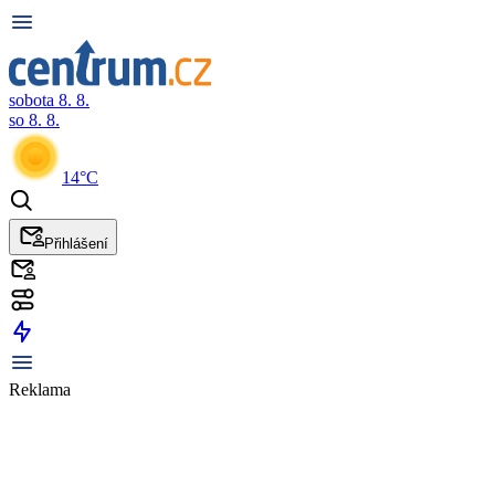
sobota 8. 8.
so 8. 8.
14°C
Přihlášení
Reklama