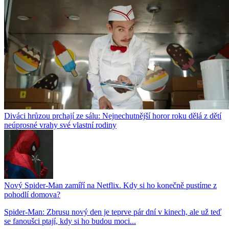
Diváci hrůzou prchají ze sálu: Nejnechutnější horor roku dělá z dětí
neúprosné vrahy své vlastní rodiny
Nový Spider-Man zamíří na Netflix. Kdy si ho konečně pustíme z
pohodlí domova?
Spider-Man: Zbrusu nový den je teprve pár dní v kinech, ale už teď
se fanoušci ptají, kdy si ho budou moci...