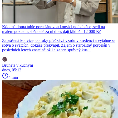
Kdo má doma tuhle porcelánovou konvici po babičce, sedí na
malém pokladu: sběratelé za ni dnes dají klidně i 12 000 Kč
Zaprášená konvice, co roky přečkává vzadu v kredenci a vytáhne se
sotva o svátcích, dokáže překvapit. Zájem o starožitný porcelán v
posledních letech znatelně ožil a za ten správný kus...
Bruneta v kuchyni
dnes, 05:13
4 min