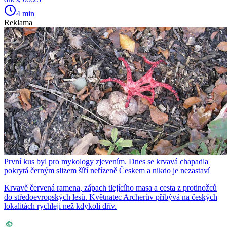
4 min
Reklama
První kus byl pro mykology zjevením. Dnes se krvavá chapadla
pokrytá černým slizem šíří neřízeně Českem a nikdo je nezastaví
Krvavě červená ramena, zápach tlejícího masa a cesta z protinožců
do středoevropských lesů. Květnatec Archerův přibývá na českých
lokalitách rychleji než kdykoli dřív.