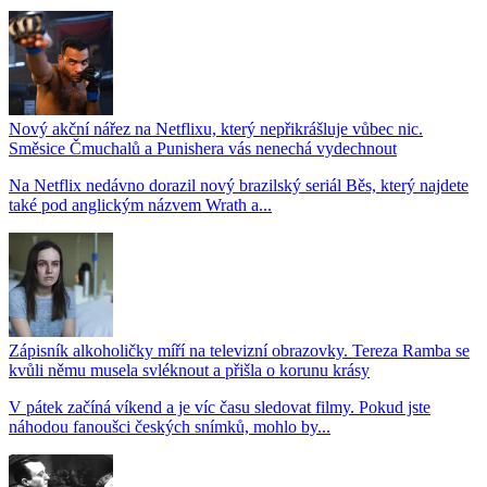
Nový akční nářez na Netflixu, který nepřikrášluje vůbec nic.
Směsice Čmuchalů a Punishera vás nenechá vydechnout
Na Netflix nedávno dorazil nový brazilský seriál Běs, který najdete
také pod anglickým názvem Wrath a...
Zápisník alkoholičky míří na televizní obrazovky. Tereza Ramba se
kvůli němu musela svléknout a přišla o korunu krásy
V pátek začíná víkend a je víc času sledovat filmy. Pokud jste
náhodou fanoušci českých snímků, mohlo by...