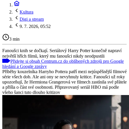
Kultura
Digi a stream
9. 7. 2026, 05:52
3 min
Fanoušci knih se dočkají. Seriálový Harry Potter konečně napraví
největší hřích filmů, který mu fanoušci nikdy neodpustili
Přidejte si obsah Centrum.cz do oblíbených zdrojů pro Google
hledání a Google zprávy
Příběhy kouzelníka Harryho Pottera patří mezi nejúspěšnější filmové
série všech dob. Ale ani ony se nevyhnuly kritice. Fanoušci už roky
upozorňují, že Hermiona Grangerová ve filmech zastínila své přátele
a přišla o část své osobnosti. Připravovaný seriál HBO má podle
všeho šanci tuto dlouho kritizov