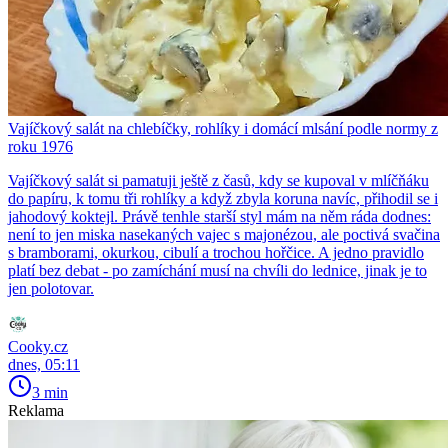
Vajíčkový salát na chlebíčky, rohlíky i domácí mlsání podle normy z
roku 1976
Vajíčkový salát si pamatuji ještě z časů, kdy se kupoval v mlíčňáku
do papíru, k tomu tři rohlíky a když zbyla koruna navíc, přihodil se i
jahodový koktejl. Právě tenhle starší styl mám na něm ráda dodnes:
není to jen miska nasekaných vajec s majonézou, ale poctivá svačina
s bramborami, okurkou, cibulí a trochou hořčice. A jedno pravidlo
platí bez debat - po zamíchání musí na chvíli do lednice, jinak je to
jen polotovar.
Cooky.cz
dnes, 05:11
3 min
Reklama