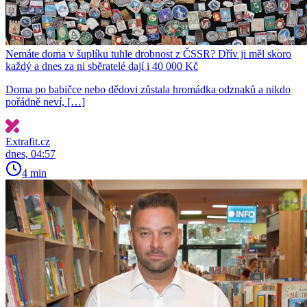
Nemáte doma v šuplíku tuhle drobnost z ČSSR? Dřív ji měl skoro
každý a dnes za ni sběratelé dají i 40 000 Kč
Doma po babičce nebo dědovi zůstala hromádka odznaků a nikdo
pořádně neví, […]
Extrafit.cz
dnes, 04:57
4 min