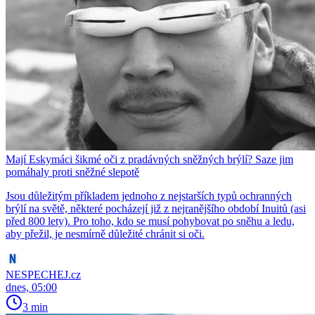
Mají Eskymáci šikmé oči z pradávných sněžných brýlí? Saze jim
pomáhaly proti sněžné slepotě
Jsou důležitým příkladem jednoho z nejstarších typů ochranných
brýlí na světě, některé pocházejí již z nejranějšího období Inuitů (asi
před 800 lety). Pro toho, kdo se musí pohybovat po sněhu a ledu,
aby přežil, je nesmírně důležité chránit si oči.
NESPECHEJ.cz
dnes, 05:00
3 min