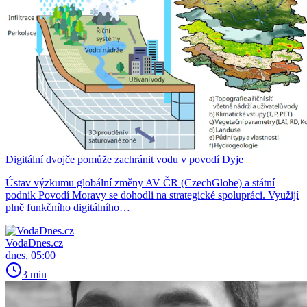
Digitální dvojče pomůže zachránit vodu v povodí Dyje
Ústav výzkumu globální změny AV ČR (CzechGlobe) a státní
podnik Povodí Moravy se dohodli na strategické spolupráci. Využijí
plně funkčního digitálního…
VodaDnes.cz
dnes, 05:00
3 min