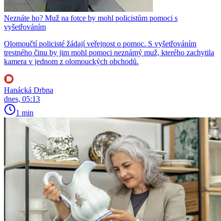
Neznáte ho? Muž na fotce by mohl policistům pomoci s
vyšetřováním
Olomoučtí policisté žádají veřejnost o pomoc. S vyšetřováním
trestného činu by jim mohl pomoci neznámý muž, kterého zachytila
kamera v jednom z olomouckých obchodů.
Hanácká Drbna
dnes, 05:13
1 min