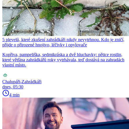
5 plevelů, které zkušení zahrádkáři nikdy nevytrhnou. Kdo je zničí,
přijde o přirozené hnojivo, léčivky i opylovače
Kopřiva, pampeliška, sedmikráska a dvě hluchavky: pětice rostlin,
které většina zahrádkářů roky vytrhávala, teď dostává na zahradách
vlastní místo.
Chalupáři-Zahrádkáři
dnes, 05:30
4 min