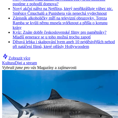
pustíme z pohodlí domova?
Nový akční nářez na Netflixu, který nepřikrášluje vůbec nic.
Směsice Čmuchalů a Punishera vás nenechá vydechnout
Zápisník alkoholičky míří na televizní obrazovky. Tereza
Ramba se kvůli němu musela svléknout a přišla o korunu
krásy
Kvíz: Znáte dobře československé filmy pro pamětníky?
Mladší generace se u toho možná trochu zapotí
Děravá lebka i skalpování lvem aneb 10 nejděsivějších nehod
při natáčení filmů, které otřásly Hollywoodem
Zobrazit více
Kultura
Digi a stream
Vybrali jsme pro vás
Magazíny a zajímavosti