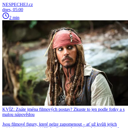
NESPECHEJ.cz
dnes, 05:00
2 min
KVÍZ: Znáte jména filmových postav? Zkuste to jen podle fotky a s
malou nápovědou
Jsou filmové figury, které nelze zapomenout – ať už kvůli jejich