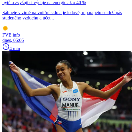
bytů a zvyšují si výdaje na energie až o 40 %
Sáhnete v zimě na vnitřní sklo a je ledové, u parapetu se drží pás
studeného vzduchu a účet...
FVE.info
dnes, 05:05
4 min