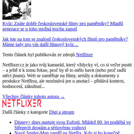
Kvíz: Znáte dobře československé filmy pro pamětníky? Mladší
generace se u toho možná trochu zapotí
Jak jste na tom se znalostí československých filmů pro pamětníky?
Máme tady pro vás další filmový kvíz....
Tento článek byl publikován ze zdrojů
Netflixer
Netflixer.cz je jako tvůj kamarád, který vždycky ví, co si večer pustit
– a ještě ti k tomu řekne, proč by tě to mělo bavit (nebo proč radši
utéct jinam). Web se zaměřuje na filmy, seriály a dokumenty z
produkce Netflixu, ale nezůstává jen u anotací – přidává kontext,
hodnocení, zákulisní...
Všechny články tohoto autora →
Další články z kategorie
Digi a stream
Disney+ dnes startuje svou Euforii. Mládež 80. let podléhá ve
Střepech drogám a sériovému vrahovi
Nový Spider-Man zamíří na Netflix. Kdy si ho konečně