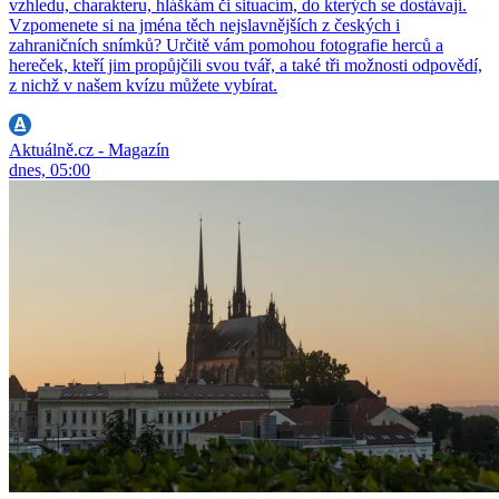
vzhledu, charakteru, hláškám či situacím, do kterých se dostávají.
Vzpomenete si na jména těch nejslavnějších z českých i
zahraničních snímků? Určitě vám pomohou fotografie herců a
hereček, kteří jim propůjčili svou tvář, a také tři možnosti odpovědí,
z nichž v našem kvízu můžete vybírat.
Aktuálně.cz - Magazín
dnes, 05:00