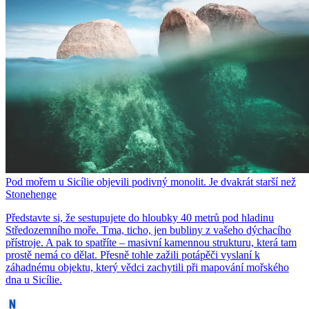
Pod mořem u Sicílie objevili podivný monolit. Je dvakrát starší než
Stonehenge
Představte si, že sestupujete do hloubky 40 metrů pod hladinu
Středozemního moře. Tma, ticho, jen bubliny z vašeho dýchacího
přístroje. A pak to spatříte – masivní kamennou strukturu, která tam
prostě nemá co dělat. Přesně tohle zažili potápěči vyslaní k
záhadnému objektu, který vědci zachytili při mapování mořského
dna u Sicílie.