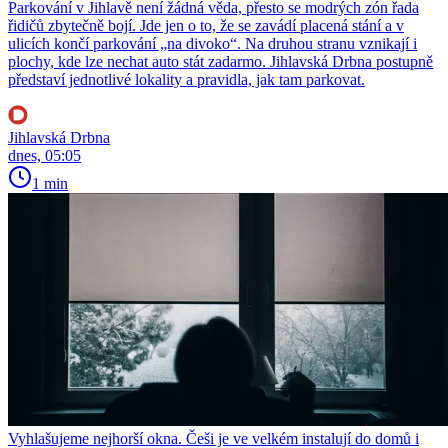
Parkování v Jihlavě není žádná věda, přesto se modrých zón řada
řidičů zbytečně bojí. Jde jen o to, že se zavádí placená stání a v
ulicích končí parkování „na divoko“. Na druhou stranu vznikají i
plochy, kde lze nechat auto stát zadarmo. Jihlavská Drbna postupně
představí jednotlivé lokality a pravidla, jak tam parkovat.
Jihlavská Drbna
dnes, 05:05
1 min
Vyhlašujeme nejhorší okna. Češi je ve velkém instalují do domů i