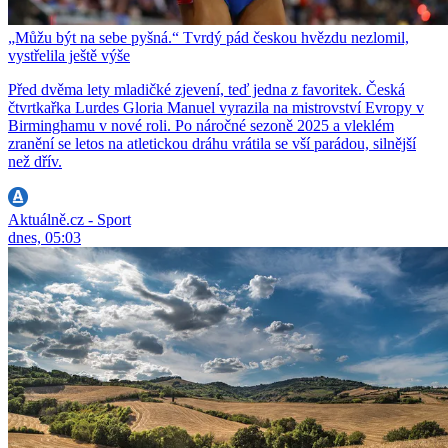
„Můžu být na sebe pyšná.“ Tvrdý pád českou hvězdu nezlomil,
vystřelila ještě výše
Před dvěma lety mladičké zjevení, teď jedna z favoritek. Česká
čtvrtkařka Lurdes Gloria Manuel vyrazila na mistrovství Evropy v
Birminghamu v nové roli. Po náročné sezoně 2025 a vleklém
zranění se letos na atletickou dráhu vrátila se vší parádou, silnější
než dřív.
Aktuálně.cz - Sport
dnes, 05:03