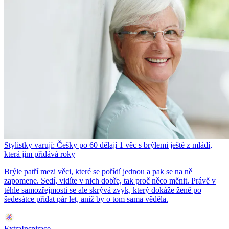
Stylistky varují: Češky po 60 dělají 1 věc s brýlemi ještě z mládí,
která jim přidává roky
Brýle patří mezi věci, které se pořídí jednou a pak se na ně
zapomene. Sedí, vidíte v nich dobře, tak proč něco měnit. Právě v
téhle samozřejmosti se ale skrývá zvyk, který dokáže ženě po
šedesátce přidat pár let, aniž by o tom sama věděla.
ExtraInspirace