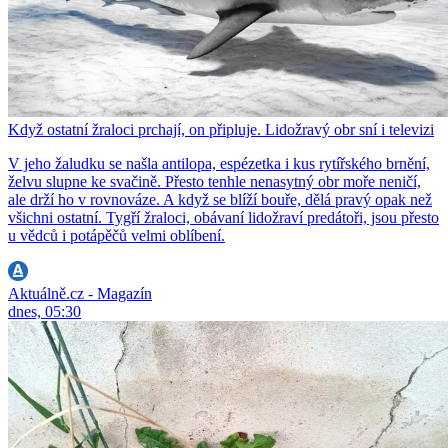
Když ostatní žraloci prchají, on připluje. Lidožravý obr sní i televizi
V jeho žaludku se našla antilopa, espézetka i kus rytířského brnění,
želvu slupne ke svačině. Přesto tenhle nenasytný obr moře neničí,
ale drží ho v rovnováze. A když se blíží bouře, dělá pravý opak než
všichni ostatní. Tygří žraloci, obávaní lidožraví predátoři, jsou přesto
u vědců i potápěčů velmi oblíbení.
Aktuálně.cz - Magazín
dnes, 05:30