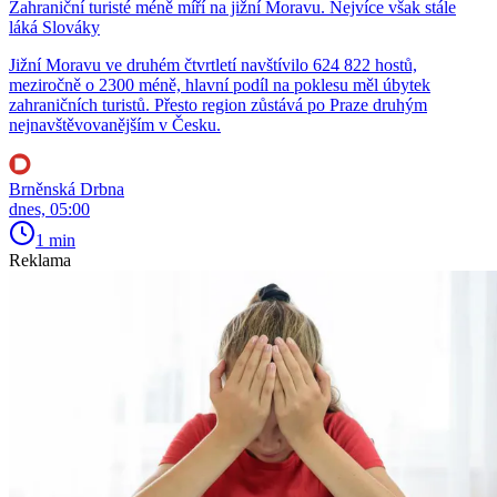
Zahraniční turisté méně míří na jižní Moravu. Nejvíce však stále
láká Slováky
Jižní Moravu ve druhém čtvrtletí navštívilo 624 822 hostů,
meziročně o 2300 méně, hlavní podíl na poklesu měl úbytek
zahraničních turistů. Přesto region zůstává po Praze druhým
nejnavštěvovanějším v Česku.
Brněnská Drbna
dnes, 05:00
1 min
Reklama