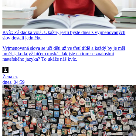
Kvíz: Základka volá. Ukažte, jestli byste dnes z vyjmenovaných
slov dostali jedničku
Vyjmenovaná slova se učí děti už ve třetí třídě a každý by je měl
umět, jako když bičem mrská. Jak jste na tom se znalostmi
mateřského jazyka? To ukáže náš kvíz.
Žena.cz
dnes, 04:59