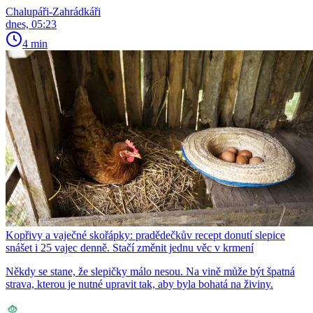
Chalupáři-Zahrádkáři
dnes, 05:23
4 min
Kopřivy a vaječné skořápky: pradědečkův recept donutí slepice
snášet i 25 vajec denně. Stačí změnit jednu věc v krmení
Někdy se stane, že slepičky málo nesou. Na vině může být špatná
strava, kterou je nutné upravit tak, aby byla bohatá na živiny.