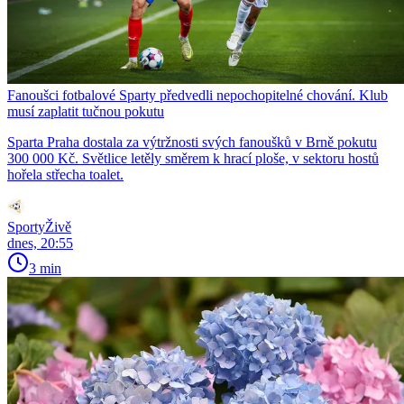
Fanoušci fotbalové Sparty předvedli nepochopitelné chování. Klub
musí zaplatit tučnou pokutu
Sparta Praha dostala za výtržnosti svých fanoušků v Brně pokutu
300 000 Kč. Světlice letěly směrem k hrací ploše, v sektoru hostů
hořela střecha toalet.
SportyŽivě
dnes, 20:55
3 min