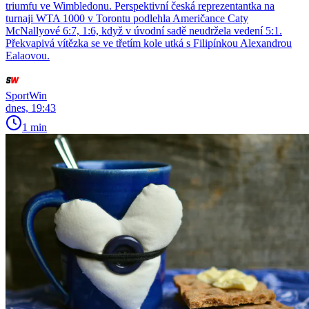
triumfu ve Wimbledonu. Perspektivní česká reprezentantka na
turnaji WTA 1000 v Torontu podlehla Američance Caty
McNallyové 6:7, 1:6, když v úvodní sadě neudržela vedení 5:1.
Překvapivá vítězka se ve třetím kole utká s Filipínkou Alexandrou
Ealaovou.
SportWin
dnes, 19:43
1 min