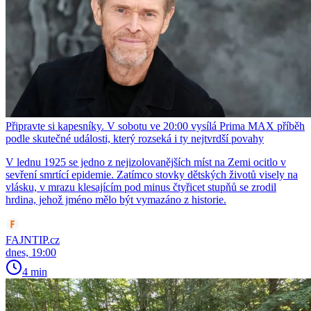
Připravte si kapesníky. V sobotu ve 20:00 vysílá Prima MAX příběh
podle skutečné události, který rozseká i ty nejtvrdší povahy
V lednu 1925 se jedno z nejizolovanějších míst na Zemi ocitlo v
sevření smrtící epidemie. Zatímco stovky dětských životů visely na
vlásku, v mrazu klesajícím pod minus čtyřicet stupňů se zrodil
hrdina, jehož jméno mělo být vymazáno z historie.
FAJNTIP.cz
dnes, 19:00
4 min