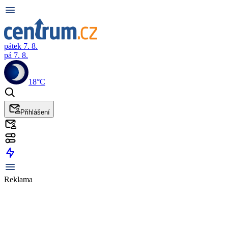
pátek 7. 8.
pá 7. 8.
18°C
Přihlášení
Reklama