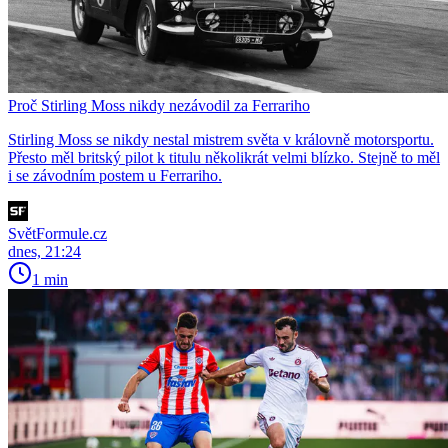
Proč Stirling Moss nikdy nezávodil za Ferrariho
Stirling Moss se nikdy nestal mistrem světa v královně motorsportu.
Přesto měl britský pilot k titulu několikrát velmi blízko. Stejně to měl
i se závodním postem u Ferrariho.
SvětFormule.cz
dnes, 21:24
1 min