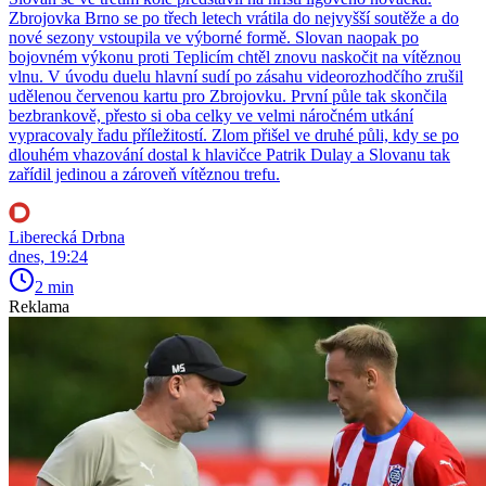
Zbrojovka Brno se po třech letech vrátila do nejvyšší soutěže a do
nové sezony vstoupila ve výborné formě. Slovan naopak po
bojovném výkonu proti Teplicím chtěl znovu naskočit na vítěznou
vlnu. V úvodu duelu hlavní sudí po zásahu videorozhodčího zrušil
udělenou červenou kartu pro Zbrojovku. První půle tak skončila
bezbrankově, přesto si oba celky ve velmi náročném utkání
vypracovaly řadu příležitostí. Zlom přišel ve druhé půli, kdy se po
dlouhém vhazování dostal k hlavičce Patrik Dulay a Slovanu tak
zařídil jedinou a zároveň vítěznou trefu.
Liberecká Drbna
dnes, 19:24
2 min
Reklama