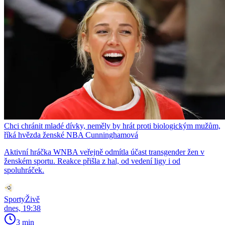
Chci chránit mladé dívky, neměly by hrát proti biologickým mužům,
říká hvězda ženské NBA Cunninghamová
Aktivní hráčka WNBA veřejně odmítla účast transgender žen v
ženském sportu. Reakce přišla z hal, od vedení ligy i od
spoluhráček.
SportyŽivě
dnes, 19:38
3 min