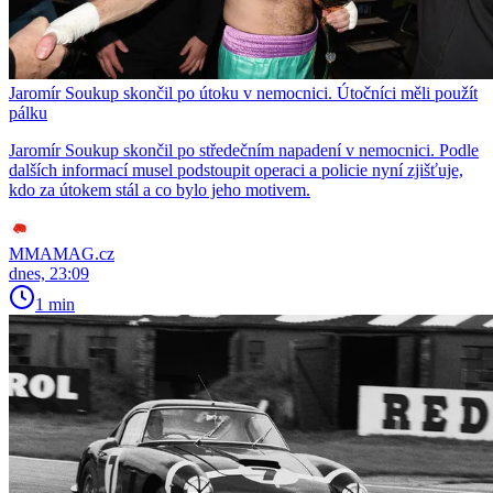
Jaromír Soukup skončil po útoku v nemocnici. Útočníci měli použít
pálku
Jaromír Soukup skončil po středečním napadení v nemocnici. Podle
dalších informací musel podstoupit operaci a policie nyní zjišťuje,
kdo za útokem stál a co bylo jeho motivem.
MMAMAG.cz
dnes, 23:09
1 min