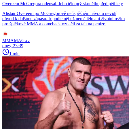
Overeem McGregora odepsal. Jeho tělo prý skončilo před pěti lety
Alistair Overeem po McGregorově neúspěšném návratu nevidí
důvod k dalšímu zápasu. Ir podle něj už nemá tělo ani životní režim
pro špičkové MMA a comeback označil za tah na peníze.
MMAMAG.cz
dnes, 23:39
1 min