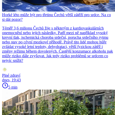
Horké léto může být pro třetinu Čechů větší zátěží pro srdce. Na co
si dát pozor?
Téměř 3,6 milionu Čechů žije s některým z kardiovaskulárních
onemocnění nebo jejich následky. Patří mezi ně například vysoký
krevní tlak, ischemická choroba srdeční, porucha srdečního rytmu
nebo stav po cévní mozkové příhodě. Právě tito lidé mohou hůře
zvládat vysoké letní teploty, dehydrataci, větší fyzickou zátěž i
změny režimu během dovolených. Častější konzumace alkoholu pak
může riziko dále zvyšovat. Jak tedy riziko problémů se srdcem co
nejvíc snížit?
Plné zdraví
dnes, 19:43
5 min