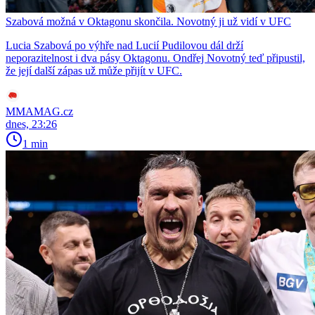
Szabová možná v Oktagonu skončila. Novotný ji už vidí v UFC
Lucia Szabová po výhře nad Lucií Pudilovou dál drží
neporazitelnost i dva pásy Oktagonu. Ondřej Novotný teď připustil,
že její další zápas už může přijít v UFC.
MMAMAG.cz
dnes, 23:26
1 min