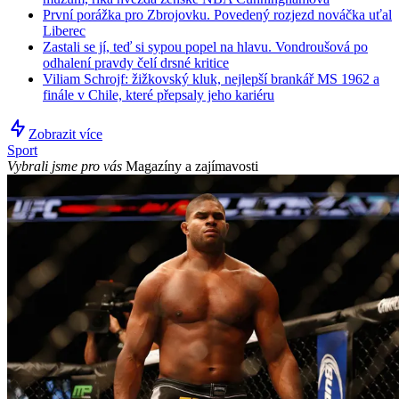
První porážka pro Zbrojovku. Povedený rozjezd nováčka uťal
Liberec
Zastali se jí, teď si sypou popel na hlavu. Vondroušová po
odhalení pravdy čelí drsné kritice
Viliam Schrojf: žižkovský kluk, nejlepší brankář MS 1962 a
finále v Chile, které přepsaly jeho kariéru
Zobrazit více
Sport
Vybrali jsme pro vás
Magazíny a zajímavosti