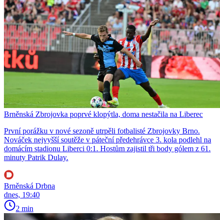
Brněnská Zbrojovka poprvé klopýtla, doma nestačila na Liberec
První porážku v nové sezoně utrpěli fotbalisté Zbrojovky Brno.
Nováček nejvyšší soutěže v páteční předehrávce 3. kola podlehl na
domácím stadionu Liberci 0:1. Hostům zajistil tři body gólem z 61.
minuty Patrik Dulay.
Brněnská Drbna
dnes, 19:40
2 min