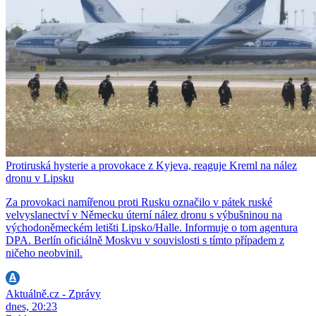
Protiruská hysterie a provokace z Kyjeva, reaguje Kreml na nález
dronu v Lipsku
Za provokaci namířenou proti Rusku označilo v pátek ruské
velvyslanectví v Německu úterní nález dronu s výbušninou na
východoněmeckém letišti Lipsko/Halle. Informuje o tom agentura
DPA. Berlín oficiálně Moskvu v souvislosti s tímto případem z
ničeho neobvinil.
Aktuálně.cz - Zprávy
dnes, 20:23