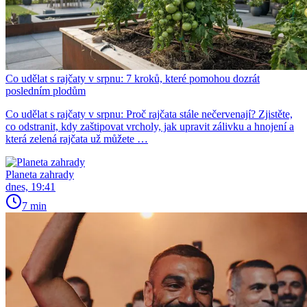
Co udělat s rajčaty v srpnu: 7 kroků, které pomohou dozrát
posledním plodům
Co udělat s rajčaty v srpnu: Proč rajčata stále nečervenají? Zjistěte,
co odstranit, kdy zaštipovat vrcholy, jak upravit zálivku a hnojení a
která zelená rajčata už můžete …
Planeta zahrady
dnes, 19:41
7 min