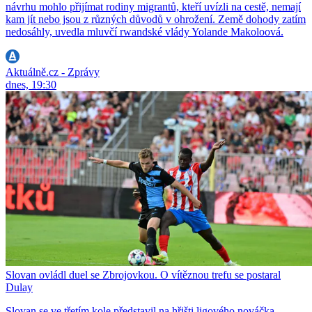
návrhu mohlo přijímat rodiny migrantů, kteří uvízli na cestě, nemají
kam jít nebo jsou z různých důvodů v ohrožení. Země dohody zatím
nedosáhly, uvedla mluvčí rwandské vlády Yolande Makoloová.
Aktuálně.cz - Zprávy
dnes, 19:30
Slovan ovládl duel se Zbrojovkou. O vítěznou trefu se postaral
Dulay
Slovan se ve třetím kole představil na hřišti ligového nováčka.