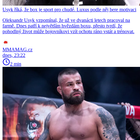
Usyk říká, že box je sport pro chudé. Luxus podle něj bere motivaci
Oleksandr Usyk vzpomínal, že už ve dvanácti letech pracoval na
farmě. Dnes patří k největším hvězdám boxu, přesto tvrdí, že
pohodlný život může bojovníkovi vzít ochotu ráno vstát a trénovat.
MMAMAG.cz
dnes, 23:22
2 min