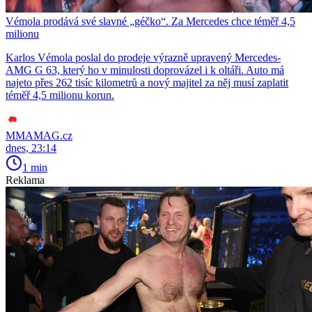
Vémola prodává své slavné „géčko“. Za Mercedes chce téměř 4,5
milionu
Karlos Vémola poslal do prodeje výrazně upravený Mercedes-
AMG G 63, který ho v minulosti doprovázel i k oltáři. Auto má
najeto přes 262 tisíc kilometrů a nový majitel za něj musí zaplatit
téměř 4,5 milionu korun.
MMAMAG.cz
dnes, 23:14
1 min
Reklama