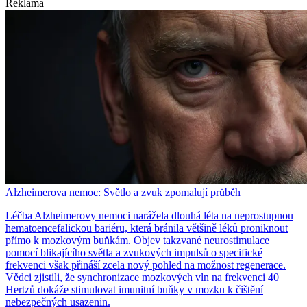
Reklama
Alzheimerova nemoc: Světlo a zvuk zpomalují průběh
Léčba Alzheimerovy nemoci narážela dlouhá léta na neprostupnou
hematoencefalickou bariéru, která bránila většině léků proniknout
přímo k mozkovým buňkám. Objev takzvané neurostimulace
pomocí blikajícího světla a zvukových impulsů o specifické
frekvenci však přináší zcela nový pohled na možnost regenerace.
Vědci zjistili, že synchronizace mozkových vln na frekvenci 40
Hertzů dokáže stimulovat imunitní buňky v mozku k čištění
nebezpečných usazenin.