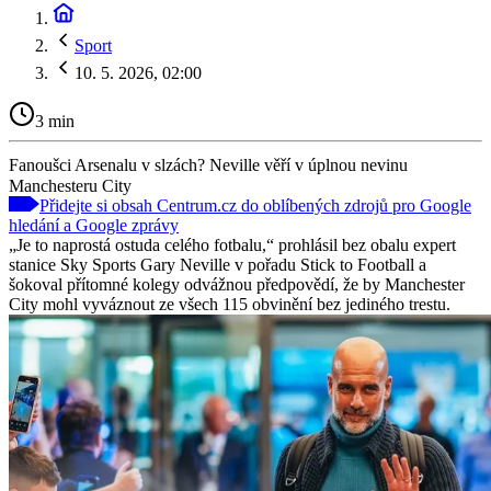
Sport
10. 5. 2026, 02:00
3 min
Fanoušci Arsenalu v slzách? Neville věří v úplnou nevinu
Manchesteru City
Přidejte si obsah Centrum.cz do oblíbených zdrojů pro Google
hledání a Google zprávy
„Je to naprostá ostuda celého fotbalu,“ prohlásil bez obalu expert
stanice Sky Sports Gary Neville v pořadu Stick to Football a
šokoval přítomné kolegy odvážnou předpovědí, že by Manchester
City mohl vyváznout ze všech 115 obvinění bez jediného trestu.