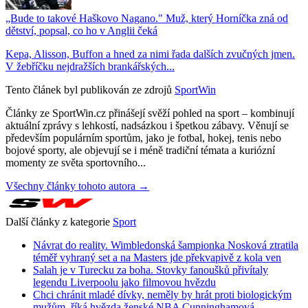
„Bude to takové Haškovo Nagano." Muž, který Horníčka zná od
dětství, popsal, co ho v Anglii čeká
Kepa, Alisson, Buffon a hned za nimi řada dalších zvučných jmen.
V žebříčku nejdražších brankářských...
Tento článek byl publikován ze zdrojů
SportWin
Články ze SportWin.cz přinášejí svěží pohled na sport – kombinují
aktuální zprávy s lehkostí, nadsázkou i špetkou zábavy. Věnují se
především populárním sportům, jako je fotbal, hokej, tenis nebo
bojové sporty, ale objevují se i méně tradiční témata a kuriózní
momenty ze světa sportovního...
Všechny články tohoto autora →
Další články z kategorie
Sport
Návrat do reality. Wimbledonská šampionka Nosková ztratila
téměř vyhraný set a na Masters jde překvapivě z kola ven
Salah je v Turecku za boha. Stovky fanoušků přivítaly
legendu Liverpoolu jako filmovou hvězdu
Chci chránit mladé dívky, neměly by hrát proti biologickým
mužům, říká hvězda ženské NBA Cunninghamová