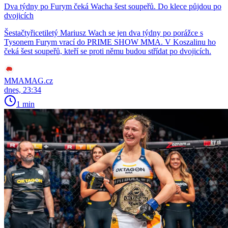
Dva týdny po Furym čeká Wacha šest soupeřů. Do klece půjdou po
dvojicích
Šestačtyřicetiletý Mariusz Wach se jen dva týdny po porážce s
Tysonem Furym vrací do PRIME SHOW MMA. V Koszalinu ho
čeká šest soupeřů, kteří se proti němu budou střídat po dvojicích.
MMAMAG.cz
dnes, 23:34
1 min