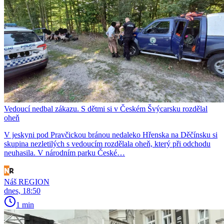
Vedoucí nedbal zákazu. S dětmi si v Českém Švýcarsku rozdělal
oheň
V jeskyni pod Pravčickou bránou nedaleko Hřenska na Děčínsku si
skupina nezletilých s vedoucím rozdělala oheň, který při odchodu
neuhasila. V národním parku České…
Náš REGION
dnes, 18:50
1 min