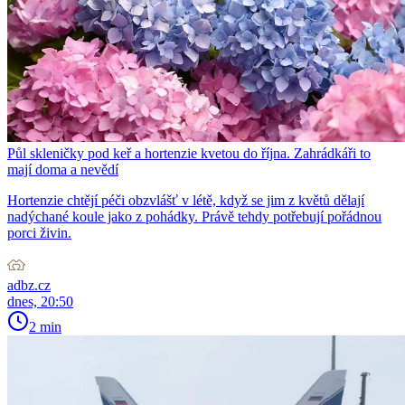
Půl skleničky pod keř a hortenzie kvetou do října. Zahrádkáři to
mají doma a nevědí
Hortenzie chtějí péči obzvlášť v létě, když se jim z květů dělají
nadýchané koule jako z pohádky. Právě tehdy potřebují pořádnou
porci živin.
adbz.cz
dnes, 20:50
2 min