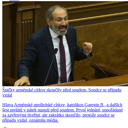
Špičky arménské církve skončily před soudem. Soudce se případu
vzdal
Hlava Arménské apoštolské církve, katolikos Garegin II., a dalších
šest prelátů v pátek stanuli před soudem. První jednání, uspořádané
za zavřenými dveřmi, ale zakrátko skončilo, protože soudce se
případu vzdal, oznámila média.