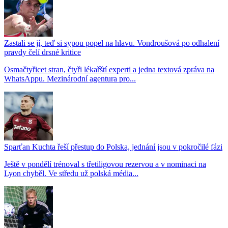
Zastali se jí, teď si sypou popel na hlavu. Vondroušová po odhalení
pravdy čelí drsné kritice
Osmačtyřicet stran, čtyři lékařští experti a jedna textová zpráva na
WhatsAppu. Mezinárodní agentura pro...
Sparťan Kuchta řeší přestup do Polska, jednání jsou v pokročilé fázi
Ještě v pondělí trénoval s třetiligovou rezervou a v nominaci na
Lyon chyběl. Ve středu už polská média...