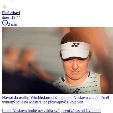
Plné zdraví
dnes, 19:44
2 min
Návrat do reality. Wimbledonská šampionka Nosková ztratila téměř
vyhraný set a na Masters jde překvapivě z kola ven
Linda Nosková hrubě nezvládla svůj první zápas od životního