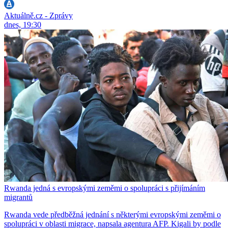
Aktuálně.cz - Zprávy
dnes, 19:30
Rwanda jedná s evropskými zeměmi o spolupráci s přijímáním
migrantů
Rwanda vede předběžná jednání s některými evropskými zeměmi o
spolupráci v oblasti migrace, napsala agentura AFP. Kigali by podle