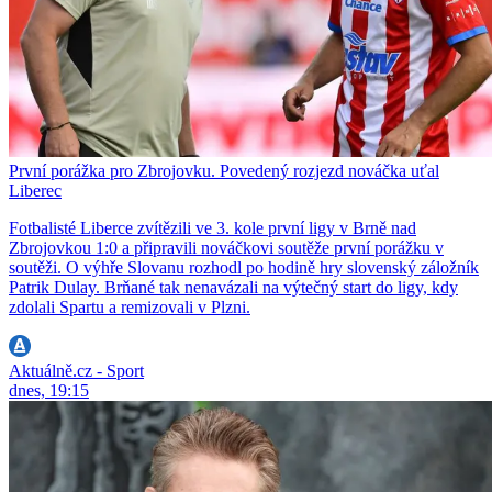
První porážka pro Zbrojovku. Povedený rozjezd nováčka uťal
Liberec
Fotbalisté Liberce zvítězili ve 3. kole první ligy v Brně nad
Zbrojovkou 1:0 a připravili nováčkovi soutěže první porážku v
soutěži. O výhře Slovanu rozhodl po hodině hry slovenský záložník
Patrik Dulay. Brňané tak nenavázali na výtečný start do ligy, kdy
zdolali Spartu a remizovali v Plzni.
Aktuálně.cz - Sport
dnes, 19:15