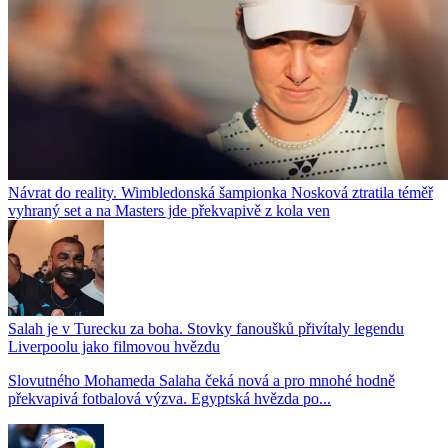
Návrat do reality. Wimbledonská šampionka Nosková ztratila téměř
vyhraný set a na Masters jde překvapivě z kola ven
Salah je v Turecku za boha. Stovky fanoušků přivítaly legendu
Liverpoolu jako filmovou hvězdu
Slovutného Mohameda Salaha čeká nová a pro mnohé hodně
překvapivá fotbalová výzva. Egyptská hvězda po...