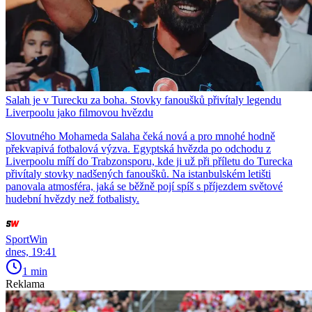
Salah je v Turecku za boha. Stovky fanoušků přivítaly legendu
Liverpoolu jako filmovou hvězdu
Slovutného Mohameda Salaha čeká nová a pro mnohé hodně
překvapivá fotbalová výzva. Egyptská hvězda po odchodu z
Liverpoolu míří do Trabzonsporu, kde ji už při příletu do Turecka
přivítaly stovky nadšených fanoušků. Na istanbulském letišti
panovala atmosféra, jaká se běžně pojí spíš s příjezdem světové
hudební hvězdy než fotbalisty.
SportWin
dnes, 19:41
1 min
Reklama