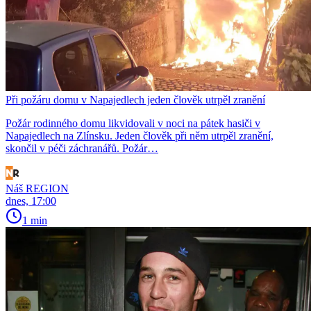
Při požáru domu v Napajedlech jeden člověk utrpěl zranění
Požár rodinného domu likvidovali v noci na pátek hasiči v
Napajedlech na Zlínsku. Jeden člověk při něm utrpěl zranění,
skončil v péči záchranářů. Požár…
Náš REGION
dnes, 17:00
1 min