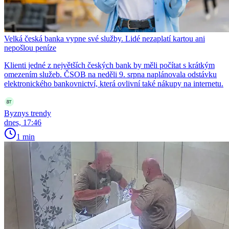
Velká česká banka vypne své služby. Lidé nezaplatí kartou ani
nepošlou peníze
Klienti jedné z největších českých bank by měli počítat s krátkým
omezením služeb. ČSOB na neděli 9. srpna naplánovala odstávku
elektronického bankovnictví, která ovlivní také nákupy na internetu.
Byznys trendy
dnes, 17:46
1 min