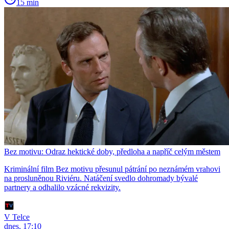
15 min
Bez motivu: Odraz hektické doby, předloha a napříč celým městem
Kriminální film Bez motivu přesunul pátrání po neznámém vrahovi
na prosluněnou Riviéru. Natáčení svedlo dohromady bývalé
partnery a odhalilo vzácné rekvizity.
V Telce
dnes, 17:10