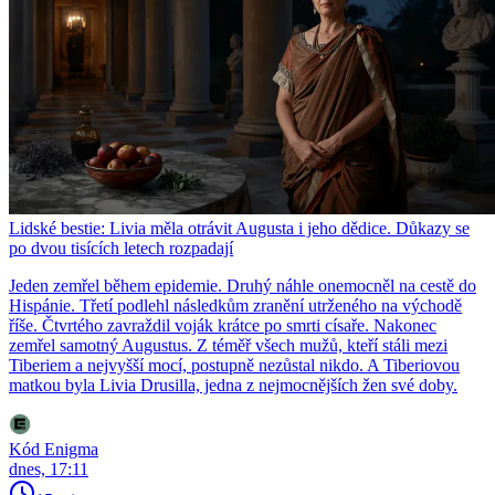
Lidské bestie: Livia měla otrávit Augusta i jeho dědice. Důkazy se
po dvou tisících letech rozpadají
Jeden zemřel během epidemie. Druhý náhle onemocněl na cestě do
Hispánie. Třetí podlehl následkům zranění utrženého na východě
říše. Čtvrtého zavraždil voják krátce po smrti císaře. Nakonec
zemřel samotný Augustus. Z téměř všech mužů, kteří stáli mezi
Tiberiem a nejvyšší mocí, postupně nezůstal nikdo. A Tiberiovou
matkou byla Livia Drusilla, jedna z nejmocnějších žen své doby.
Kód Enigma
dnes, 17:11