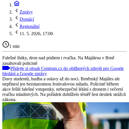
Zprávy
Domácí
Regionální
11. 5. 2026, 17:00
1 min
Falešné lístky, dron nad pódiem i rvačka. Na Majálesu v Brně
zasahovali policisté
Přidejte si obsah Centrum.cz do oblíbených zdrojů pro Google
hledání a Google zprávy
Davy studentů, hudba a oslavy až do noci. Brněnský Majáles ale
nepřinesl jen bezstarostnou festivalovou náladu. Policisté během
akce řešili falešné vstupenky, nebezpečné létání s dronem i večerní
rvačku mladistvých. Na pořádek dohlíželo téměř šest desítek strážců
zákona.