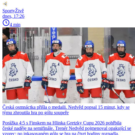
SportyŽivě
dnes, 17:26
4 min
Česká osmnáctka přišla o medaili. Nedvěd popsal 15 minut, kdy se
týmu zhroutila hra po gólu soupeře
Porážka 4:5 s Finskem na Hlinka Gretzky Cupu 2026 pohřbila
české naděje na semifinále. Trenér Nedvěd pojmenoval opakující se
vzorec: po inkasovaném gólu se hra na čtvrt hodiny rozpadla.