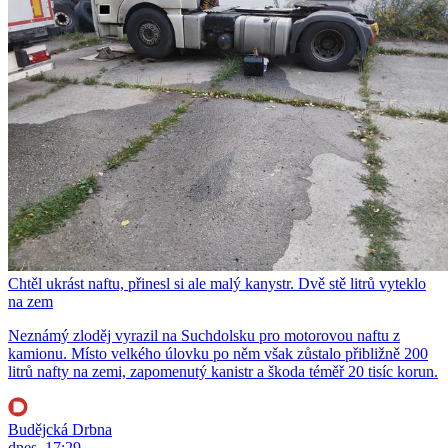
Chtěl ukrást naftu, přinesl si ale malý kanystr. Dvě stě litrů vyteklo
na zem
Neznámý zloděj vyrazil na Suchdolsku pro motorovou naftu z
kamionu. Místo velkého úlovku po něm však zůstalo přibližně 200
litrů nafty na zemi, zapomenutý kanistr a škoda téměř 20 tisíc korun.
Budějcká Drbna
dnes, 17:29