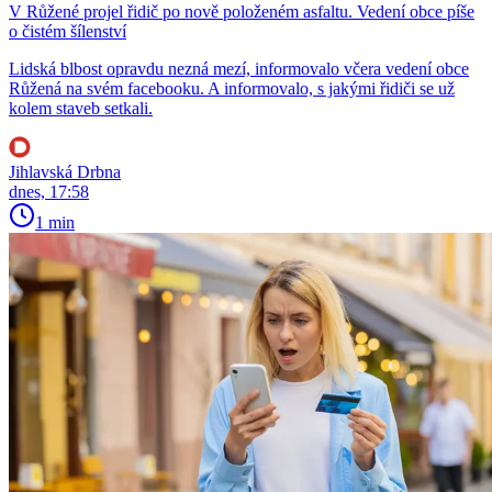
V Růžené projel řidič po nově položeném asfaltu. Vedení obce píše
o čistém šílenství
Lidská blbost opravdu nezná mezí, informovalo včera vedení obce
Růžená na svém facebooku. A informovalo, s jakými řidiči se už
kolem staveb setkali.
Jihlavská Drbna
dnes, 17:58
1 min