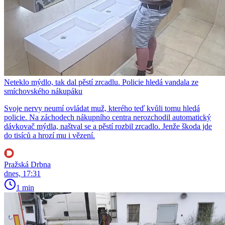
Neteklo mýdlo, tak dal pěstí zrcadlu. Policie hledá vandala ze
smíchovského nákupáku
Svoje nervy neumí ovládat muž, kterého teď kvůli tomu hledá
policie. Na záchodech nákupního centra nerozchodil automatický
dávkovač mýdla, naštval se a pěstí rozbil zrcadlo. Jenže škoda jde
do tisíců a hrozí mu i vězení.
Pražská Drbna
dnes, 17:31
1 min