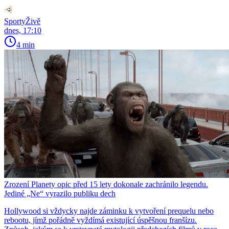
SportyŽivě
dnes, 17:10
4 min
Zrození Planety opic před 15 lety dokonale zachránilo legendu.
Jediné „Ne“ vyrazilo publiku dech
Hollywood si vždycky najde záminku k vytvoření prequelu nebo
rebootu, jímž pořádně vyždímá existující úspěšnou franšízu.