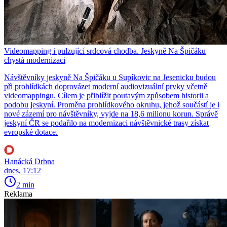
Videomapping i pulzující srdcová chodba. Jeskyně Na Špičáku
chystá modernizaci
Návštěvníky jeskyně Na Špičáku u Supíkovic na Jesenicku budou
při prohlídkách doprovázet moderní audiovizuální prvky včetně
videomappingu. Cílem je přiblížit poutavým způsobem historii a
podobu jeskyní. Proměna prohlídkového okruhu, jehož součástí je i
nové zázemí pro návštěvníky, vyjde na 18,6 milionu korun. Správě
jeskyní ČR se podařilo na modernizaci návštěvnické trasy získat
evropské dotace.
Hanácká Drbna
dnes, 17:12
2 min
Reklama