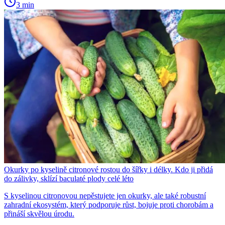
3 min
Okurky po kyselině citronové rostou do šířky i délky. Kdo ji přidá
do zálivky, sklízí baculaté plody celé léto
S kyselinou citronovou nepěstujete jen okurky, ale také robustní
zahradní ekosystém, který podporuje růst, bojuje proti chorobám a
přináší skvělou úrodu.