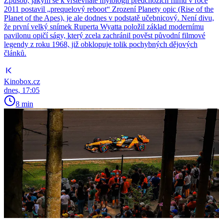
Způsob, jakým se k vrstevnaté mytologii předchozích filmů v roce
2011 postavil „prequelový reboot“ Zrození Planety opic (Rise of the
Planet of the Apes), je ale dodnes v podstatě učebnicový. Není divu,
že první velký snímek Ruperta Wyatta položil základ modernímu
pavilonu opičí ságy, který zcela zachránil pověst původní filmové
legendy z roku 1968, již obklopuje tolik pochybných dějových
článků.
Kinobox.cz
dnes, 17:05
8 min