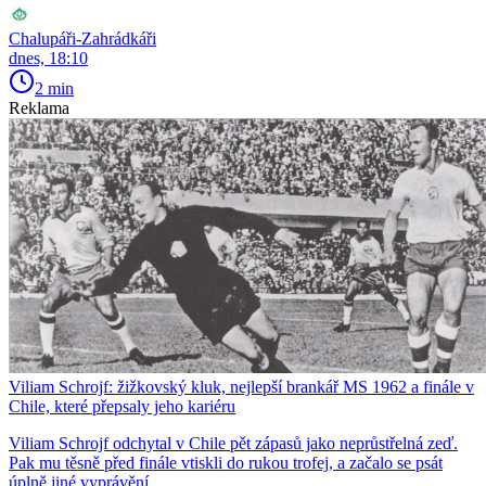
Chalupáři-Zahrádkáři
dnes, 18:10
2 min
Reklama
Viliam Schrojf: žižkovský kluk, nejlepší brankář MS 1962 a finále v
Chile, které přepsaly jeho kariéru
Viliam Schrojf odchytal v Chile pět zápasů jako neprůstřelná zeď.
Pak mu těsně před finále vtiskli do rukou trofej, a začalo se psát
úplně jiné vyprávění.