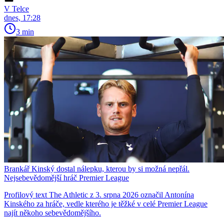
V Telce
dnes, 17:28
3 min
Brankář Kinský dostal nálepku, kterou by si možná nepřál.
Nejsebevědomější hráč Premier League
Profilový text The Athletic z 3. srpna 2026 označil Antonína
Kinského za hráče, vedle kterého je těžké v celé Premier League
najít někoho sebevědomějšího.