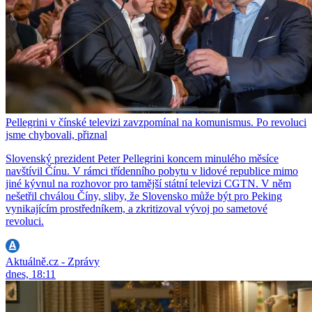
Pellegrini v čínské televizi zavzpomínal na komunismus. Po revoluci
jsme chybovali, přiznal
Slovenský prezident Peter Pellegrini koncem minulého měsíce
navštívil Čínu. V rámci třídenního pobytu v lidové republice mimo
jiné kývnul na rozhovor pro tamější státní televizi CGTN. V něm
nešetřil chválou Číny, sliby, že Slovensko může být pro Peking
vynikajícím prostředníkem, a zkritizoval vývoj po sametové
revoluci.
Aktuálně.cz - Zprávy
dnes, 18:11