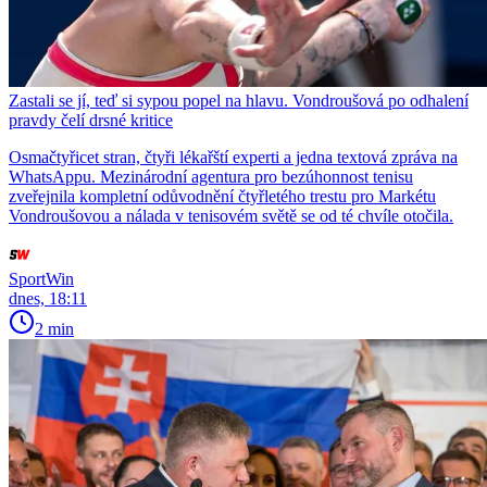
Zastali se jí, teď si sypou popel na hlavu. Vondroušová po odhalení
pravdy čelí drsné kritice
Osmačtyřicet stran, čtyři lékařští experti a jedna textová zpráva na
WhatsAppu. Mezinárodní agentura pro bezúhonnost tenisu
zveřejnila kompletní odůvodnění čtyřletého trestu pro Markétu
Vondroušovou a nálada v tenisovém světě se od té chvíle otočila.
SportWin
dnes, 18:11
2 min