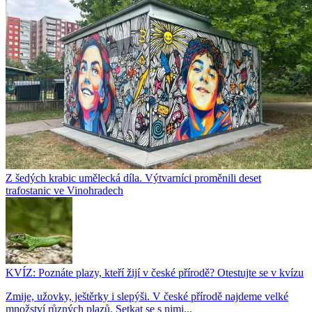
Z šedých krabic umělecká díla. Výtvarníci proměnili deset
trafostanic ve Vinohradech
KVÍZ: Poznáte plazy, kteří žijí v české přírodě? Otestujte se v kvízu
Zmije, užovky, ještěrky i slepýši. V české přírodě najdeme velké
množství různých plazů. Setkat se s nimi...