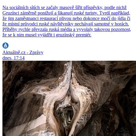
Na sociálních sítích se začaly masově šířit příspěvky, podle nichž
Gruzínci záměrně ponižují a šikanují ruské turisty. Tvrdí například,
že jim zaměstnanci restaurací plivou nebo dokonce močí do jídla či
že místní průvodci ruské návštěvníky nechávají samotné v horách.
Příběhy rychle převzala ruská média a vyvolaly takovou pozornost,
že se k nim musel vyjádřit i gruzínský premiér.
Aktuálně.cz - Zprávy
dnes, 17:14