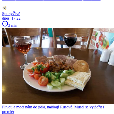
SportyŽivě
dnes, 17:22
3 min
Plivou a močí nám do jídla, naříkají Rusové. Musel se vyjádřit i
premiér