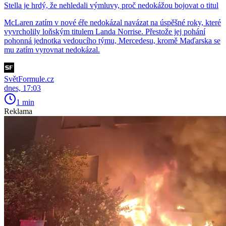
Stella je hrdý, že nehledali výmluvy, proč nedokážou bojovat o titul
McLaren zatím v nové éře nedokázal navázat na úspěšné roky, které
vyvrcholily loňským titulem Landa Norrise. Přestože jej pohání
pohonná jednotka vedoucího týmu, Mercedesu, kromě Maďarska se
mu zatím vyrovnat nedokázal.
SvětFormule.cz
dnes, 17:03
1 min
Reklama