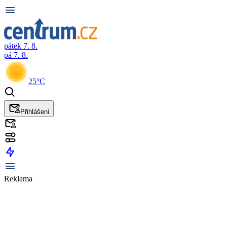
pátek 7. 8.
pá 7. 8.
25°C
Přihlášení
Reklama