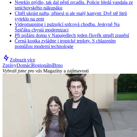
Neteklo mýdlo, tak dal pěstí zrcadlu. Policie hledá vandala ze
smíchovského nákupáku
Chtěl ukrást naftu, přinesl si ale malý kanystr. Dvě stě litrů
vyteklo na zem
Videomapping i pulzující srdcová chodba. Jeskyně Na
Špičáku chystá modernizaci
Při požáru domu v Napajedlech jeden člověk utrpěl zranění
Černá kostka zvládne i tropické teploty. S chlazením
pomůžou moderní technologie
Zobrazit více
Zprávy
Domácí
Regionální
Brno
Vybrali jsme pro vás
Magazíny a zajímavosti