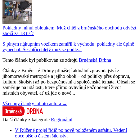
Pokladny minul obloukem. Muž chtěl z brněnského obchodu odvézt
zboží za 18 tisíc
S plným nákupním vozíkem zamířil k východu, pokladny ale úplně
vynechal. Šestatřicetiletý muž se podle...
Tento článek byl publikován ze zdrojů
Brněnská Drbna
Články z Brněnské Drbny přinášejí aktuální zpravodajství z
jihomoravské metropole a jejího okolí – od politiky přes dopravu,
kulturu, školství až po bezpečnostní a společenská témata. Obsah se
zaměřuje na události, které přímo ovlivňují každodenní život
místních obyvatel, ať už jde o nové...
Všechny články tohoto autora →
Další články z kategorie
Regionální
V Růžené projel řidič po nově položeném asfaltu. Vedení
obce píše o čistém šílenství