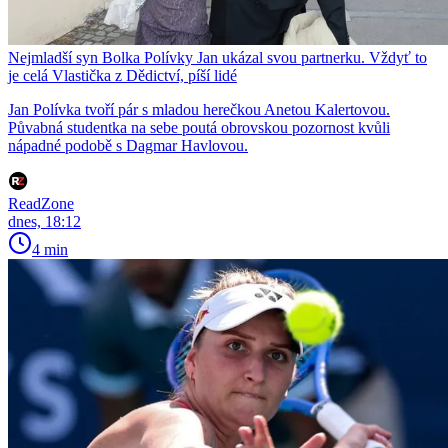
Nejmladší syn Bolka Polívky Jan ukázal svou partnerku. Vždyť to
je celá Vlastička z Dědictví, píší lidé
Jan Polívka tvoří pár s mladou herečkou Anetou Kalertovou.
Půvabná studentka na sebe poutá obrovskou pozornost kvůli
nápadné podobě s Dagmar Havlovou.
ReadZone
dnes, 18:12
4 min