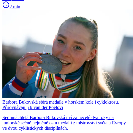
2 min
Barbora Bukovská sbírá medaile v horském kole i cyklokrosu.
Přirovnávají ji k van der Poelovi
Sedmnáctiletá Barbora Bukovská má za necelé dva roky na
juniorské scéně nejméně osm medailí z mistrovství světa a Evropy
ve dvou cyklistických disciplínách.