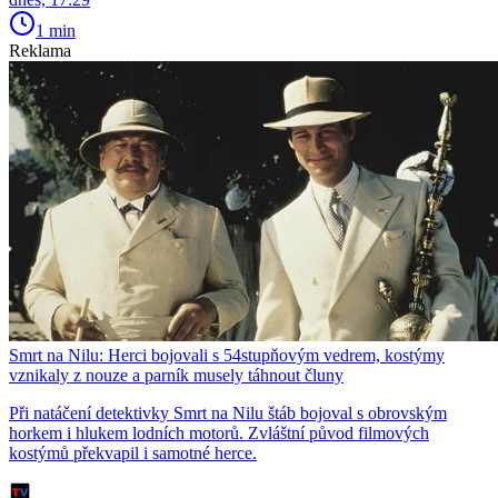
1 min
Reklama
Smrt na Nilu: Herci bojovali s 54stupňovým vedrem, kostýmy
vznikaly z nouze a parník musely táhnout čluny
Při natáčení detektivky Smrt na Nilu štáb bojoval s obrovským
horkem i hlukem lodních motorů. Zvláštní původ filmových
kostýmů překvapil i samotné herce.