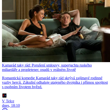
Kamarád taky rád: Porušení smlouvy, superjachta ruského
miliardáře a propletenec osudů v reálném životě
Romantická komedie Kamarád taky rád skrývá zajímavé rodinné
vazby herců. Zákulisí odhaluje utajeného dvojníka i přímou spojitost
s osobním životem hvězd.
V Telce
dnes, 18:10