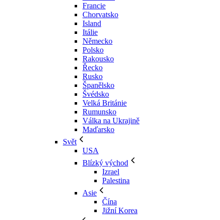
Francie
Chorvatsko
Island
Itálie
Německo
Polsko
Rakousko
Řecko
Rusko
Španělsko
Švédsko
Velká Británie
Rumunsko
Válka na Ukrajině
Maďarsko
Svět
USA
Blízký východ
Izrael
Palestina
Asie
Čína
Jižní Korea