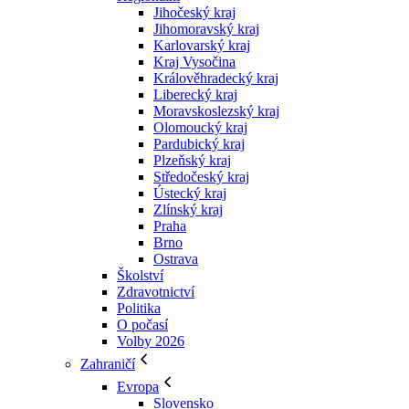
Jihočeský kraj
Jihomoravský kraj
Karlovarský kraj
Kraj Vysočina
Králověhradecký kraj
Liberecký kraj
Moravskoslezský kraj
Olomoucký kraj
Pardubický kraj
Plzeňský kraj
Středočeský kraj
Ústecký kraj
Zlínský kraj
Praha
Brno
Ostrava
Školství
Zdravotnictví
Politika
O počasí
Volby 2026
Zahraničí
Evropa
Slovensko