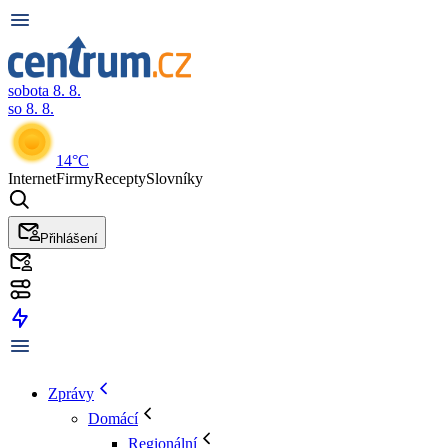
sobota 8. 8.
so 8. 8.
14°C
Internet
Firmy
Recepty
Slovníky
Přihlášení
Zprávy
Domácí
Regionální