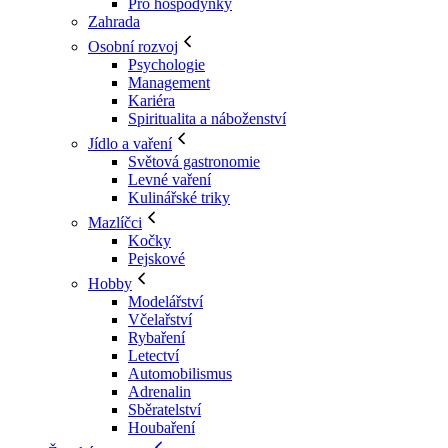
Pro hospodyňky
Zahrada
Osobní rozvoj
Psychologie
Management
Kariéra
Spiritualita a náboženství
Jídlo a vaření
Světová gastronomie
Levné vaření
Kulinářské triky
Mazlíčci
Kočky
Pejskové
Hobby
Modelářství
Včelařství
Rybaření
Letectví
Automobilismus
Adrenalin
Sběratelství
Houbaření