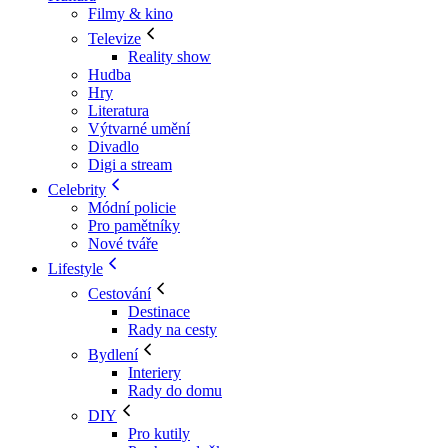
Filmy & kino
Televize
Reality show
Hudba
Hry
Literatura
Výtvarné umění
Divadlo
Digi a stream
Celebrity
Módní policie
Pro pamětníky
Nové tváře
Lifestyle
Cestování
Destinace
Rady na cesty
Bydlení
Interiery
Rady do domu
DIY
Pro kutily