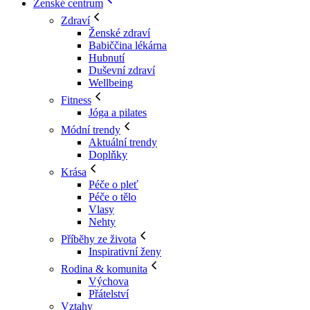
Ženské centrum
Zdraví
Ženské zdraví
Babiččina lékárna
Hubnutí
Duševní zdraví
Wellbeing
Fitness
Jóga a pilates
Módní trendy
Aktuální trendy
Doplňky
Krása
Péče o pleť
Péče o tělo
Vlasy
Nehty
Příběhy ze života
Inspirativní ženy
Rodina & komunita
Výchova
Přátelství
Vztahy