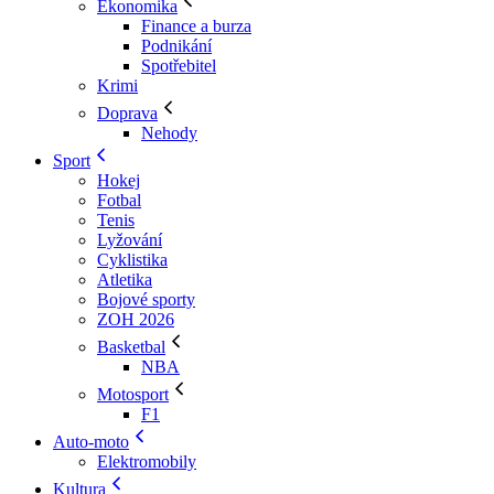
Ekonomika
Finance a burza
Podnikání
Spotřebitel
Krimi
Doprava
Nehody
Sport
Hokej
Fotbal
Tenis
Lyžování
Cyklistika
Atletika
Bojové sporty
ZOH 2026
Basketbal
NBA
Motosport
F1
Auto-moto
Elektromobily
Kultura