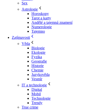
Sex
Astrologie
Horoskopy
Tarot a karty
Andělé a tajemná znamení
Numerologie
Tajemno
Zajímavosti
Věda
Biologie
Ekologie
Fyzika
Geografie
Historie
Chemie
Jazykověda
Vesmír
IT a technologie
Digital
Mobil
Technologie
Trendy
True crime