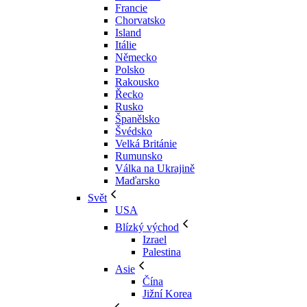
Francie
Chorvatsko
Island
Itálie
Německo
Polsko
Rakousko
Řecko
Rusko
Španělsko
Švédsko
Velká Británie
Rumunsko
Válka na Ukrajině
Maďarsko
Svět
USA
Blízký východ
Izrael
Palestina
Asie
Čína
Jižní Korea