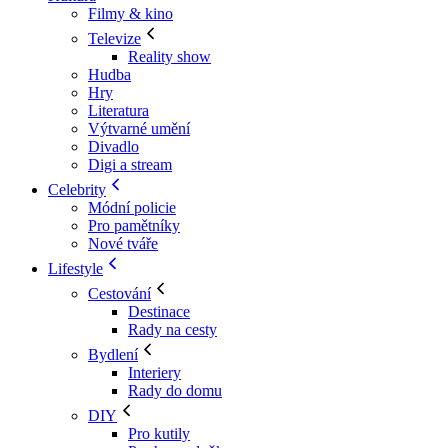
Filmy & kino
Televize
Reality show
Hudba
Hry
Literatura
Výtvarné umění
Divadlo
Digi a stream
Celebrity
Módní policie
Pro pamětníky
Nové tváře
Lifestyle
Cestování
Destinace
Rady na cesty
Bydlení
Interiery
Rady do domu
DIY
Pro kutily