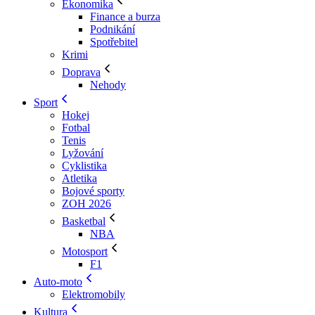
Ekonomika
Finance a burza
Podnikání
Spotřebitel
Krimi
Doprava
Nehody
Sport
Hokej
Fotbal
Tenis
Lyžování
Cyklistika
Atletika
Bojové sporty
ZOH 2026
Basketbal
NBA
Motosport
F1
Auto-moto
Elektromobily
Kultura