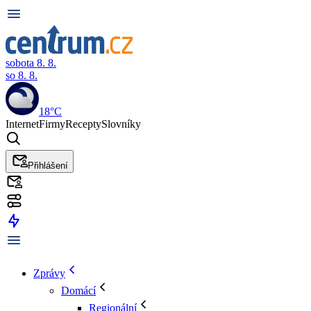
sobota 8. 8.
so 8. 8.
18°C
Internet
Firmy
Recepty
Slovníky
Přihlášení
Zprávy
Domácí
Regionální