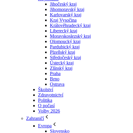
Jihočeský kraj
Jihomoravský kraj
Karlovarský kraj
Kraj Vysočina
Králověhradecký kraj
Liberecký kraj
Moravskoslezský kraj
Olomoucký kraj
Pardubický kraj
Plzeňský kraj
Středočeský kraj
Ústecký kraj
Zlínský kraj
Praha
Brno
Ostrava
Školství
Zdravotnictví
Politika
O počasí
Volby 2026
Zahraničí
Evropa
Slovensko