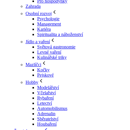
Pro hospodyňky
Zahrada
Osobní rozvoj
Psychologie
Management
Kariéra
Spiritualita a náboženství
Jídlo a vaření
Světová gastronomie
Levné vaření
Kulinářské triky
Mazlíčci
Kočky
Pejskové
Hobby
Modelářství
Včelařství
Rybaření
Letectví
Automobilismus
Adrenalin
Sběratelství
Houbaření