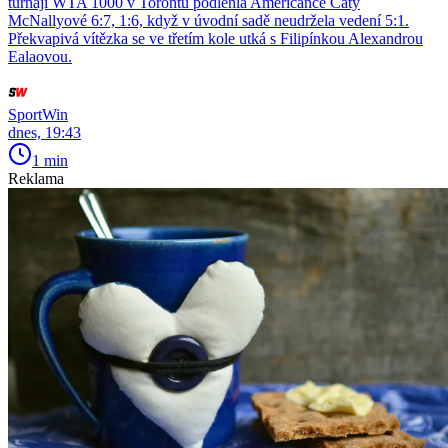
turnaji WTA 1000 v Torontu podlehla Američance Caty
McNallyové 6:7, 1:6, když v úvodní sadě neudržela vedení 5:1.
Překvapivá vítězka se ve třetím kole utká s Filipínkou Alexandrou
Ealaovou.
SportWin
dnes, 19:43
1 min
Reklama