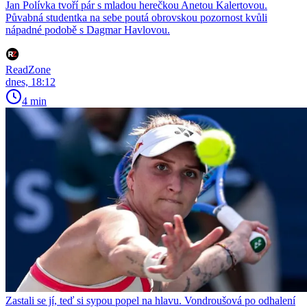
Jan Polívka tvoří pár s mladou herečkou Anetou Kalertovou.
Půvabná studentka na sebe poutá obrovskou pozornost kvůli
nápadné podobě s Dagmar Havlovou.
ReadZone
dnes, 18:12
4 min
Zastali se jí, teď si sypou popel na hlavu. Vondroušová po odhalení