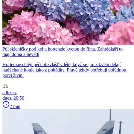
Půl skleničky pod keř a hortenzie kvetou do října. Zahrádkáři to
mají doma a nevědí
Hortenzie chtějí péči obzvlášť v létě, když se jim z květů dělají
nadýchané koule jako z pohádky. Právě tehdy potřebují pořádnou
porci živin.
adbz.cz
dnes, 20:50
2 min