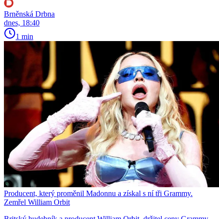
Brněnská Drbna
dnes, 18:40
1 min
Producent, který proměnil Madonnu a získal s ní tři Grammy.
Zemřel William Orbit
Britský hudebník a producent William Orbit, držitel ceny Grammy,