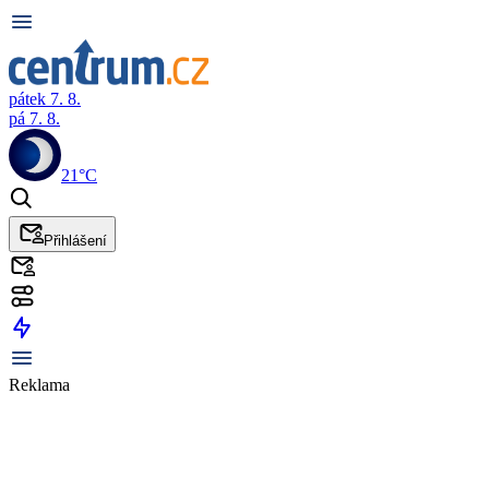
pátek 7. 8.
pá 7. 8.
21°C
Přihlášení
Reklama