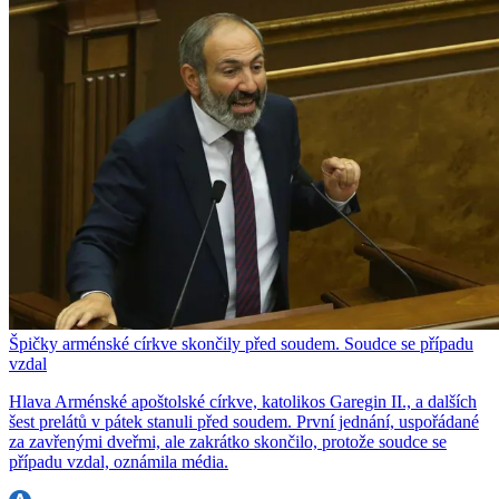
Špičky arménské církve skončily před soudem. Soudce se případu
vzdal
Hlava Arménské apoštolské církve, katolikos Garegin II., a dalších
šest prelátů v pátek stanuli před soudem. První jednání, uspořádané
za zavřenými dveřmi, ale zakrátko skončilo, protože soudce se
případu vzdal, oznámila média.