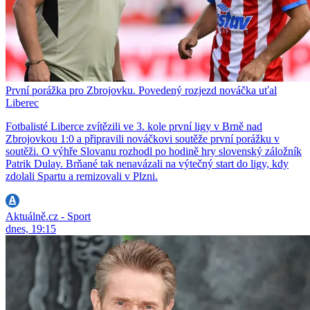
První porážka pro Zbrojovku. Povedený rozjezd nováčka uťal
Liberec
Fotbalisté Liberce zvítězili ve 3. kole první ligy v Brně nad
Zbrojovkou 1:0 a připravili nováčkovi soutěže první porážku v
soutěži. O výhře Slovanu rozhodl po hodině hry slovenský záložník
Patrik Dulay. Brňané tak nenavázali na výtečný start do ligy, kdy
zdolali Spartu a remizovali v Plzni.
Aktuálně.cz - Sport
dnes, 19:15