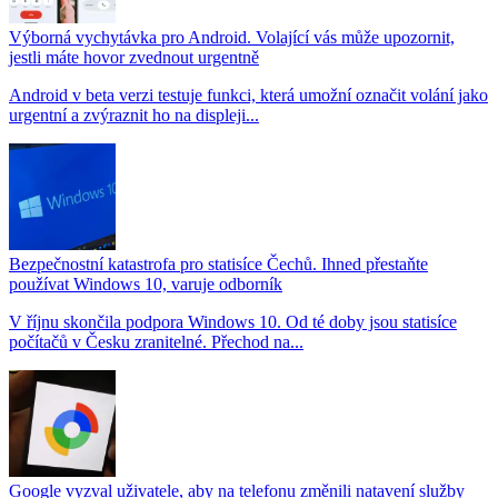
Výborná vychytávka pro Android. Volající vás může upozornit,
jestli máte hovor zvednout urgentně
Android v beta verzi testuje funkci, která umožní označit volání jako
urgentní a zvýraznit ho na displeji...
Bezpečnostní katastrofa pro statisíce Čechů. Ihned přestaňte
používat Windows 10, varuje odborník
V říjnu skončila podpora Windows 10. Od té doby jsou statisíce
počítačů v Česku zranitelné. Přechod na...
Google vyzval uživatele, aby na telefonu změnili natavení služby