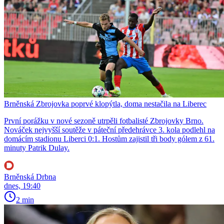
Brněnská Zbrojovka poprvé klopýtla, doma nestačila na Liberec
První porážku v nové sezoně utrpěli fotbalisté Zbrojovky Brno.
Nováček nejvyšší soutěže v páteční předehrávce 3. kola podlehl na
domácím stadionu Liberci 0:1. Hostům zajistil tři body gólem z 61.
minuty Patrik Dulay.
Brněnská Drbna
dnes, 19:40
2 min