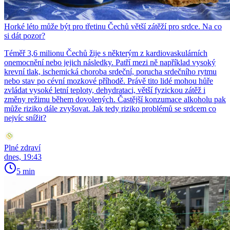
Horké léto může být pro třetinu Čechů větší zátěží pro srdce. Na co
si dát pozor?
Téměř 3,6 milionu Čechů žije s některým z kardiovaskulárních
onemocnění nebo jejich následky. Patří mezi ně například vysoký
krevní tlak, ischemická choroba srdeční, porucha srdečního rytmu
nebo stav po cévní mozkové příhodě. Právě tito lidé mohou hůře
zvládat vysoké letní teploty, dehydrataci, větší fyzickou zátěž i
změny režimu během dovolených. Častější konzumace alkoholu pak
může riziko dále zvyšovat. Jak tedy riziko problémů se srdcem co
nejvíc snížit?
Plné zdraví
dnes, 19:43
5 min