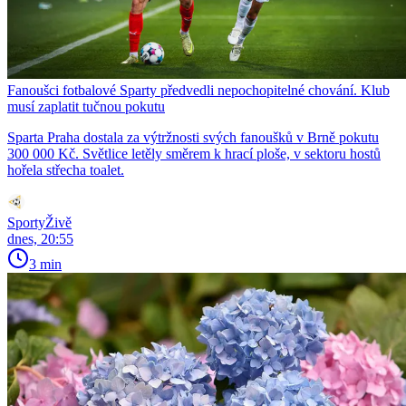
Fanoušci fotbalové Sparty předvedli nepochopitelné chování. Klub
musí zaplatit tučnou pokutu
Sparta Praha dostala za výtržnosti svých fanoušků v Brně pokutu
300 000 Kč. Světlice letěly směrem k hrací ploše, v sektoru hostů
hořela střecha toalet.
SportyŽivě
dnes, 20:55
3 min