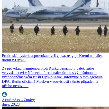
Protiruská hysterie a provokace z Kyjeva, reaguje Kreml na nález
dronu v Lipsku
Za provokaci namířenou proti Rusku označilo v pátek ruské
velvyslanectví v Německu úterní nález dronu s výbušninou na
východoněmeckém letišti Lipsko/Halle. Informuje o tom agentura
DPA. Berlín oficiálně Moskvu v souvislosti s tímto případem z
ničeho neobvinil.
Aktuálně.cz - Zprávy
dnes, 20:23