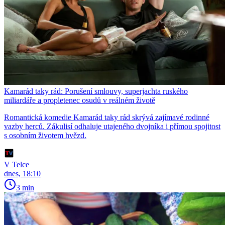
Kamarád taky rád: Porušení smlouvy, superjachta ruského
miliardáře a propletenec osudů v reálném životě
Romantická komedie Kamarád taky rád skrývá zajímavé rodinné
vazby herců. Zákulisí odhaluje utajeného dvojníka i přímou spojitost
s osobním životem hvězd.
V Telce
dnes, 18:10
3 min