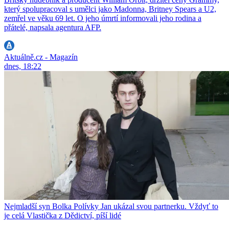
který spolupracoval s umělci jako Madonna, Britney Spears a U2,
zemřel ve věku 69 let. O jeho úmrtí informovali jeho rodina a
přátelé, napsala agentura AFP.
Aktuálně.cz - Magazín
dnes, 18:22
Nejmladší syn Bolka Polívky Jan ukázal svou partnerku. Vždyť to
je celá Vlastička z Dědictví, píší lidé