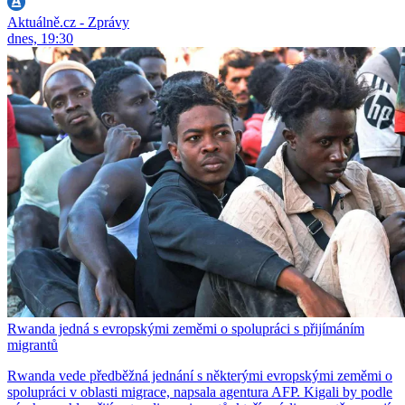
Aktuálně.cz - Zprávy
dnes, 19:30
Rwanda jedná s evropskými zeměmi o spolupráci s přijímáním
migrantů
Rwanda vede předběžná jednání s některými evropskými zeměmi o
spolupráci v oblasti migrace, napsala agentura AFP. Kigali by podle