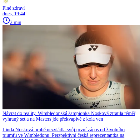
Plné zdraví
dnes, 19:44
2 min
Návrat do reality. Wimbledonská šampionka Nosková ztratila téměř
vyhraný set a na Masters jde překvapivě z kola ven
Linda Nosková hrubě nezvládla svůj první zápas od životního
triumfu ve Wimbledonu. Perspektivní česká reprezentantka na