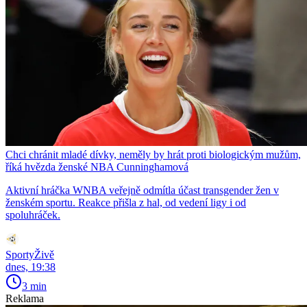
Chci chránit mladé dívky, neměly by hrát proti biologickým mužům,
říká hvězda ženské NBA Cunninghamová
Aktivní hráčka WNBA veřejně odmítla účast transgender žen v
ženském sportu. Reakce přišla z hal, od vedení ligy i od
spoluhráček.
SportyŽivě
dnes, 19:38
3 min
Reklama