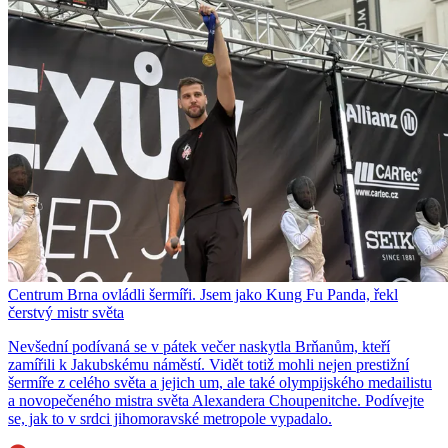
Centrum Brna ovládli šermíři. Jsem jako Kung Fu Panda, řekl
čerstvý mistr světa
Nevšední podívaná se v pátek večer naskytla Brňanům, kteří
zamířili k Jakubskému náměstí. Vidět totiž mohli nejen prestižní
šermíře z celého světa a jejich um, ale také olympijského medailistu
a novopečeného mistra světa Alexandera Choupenitche. Podívejte
se, jak to v srdci jihomoravské metropole vypadalo.