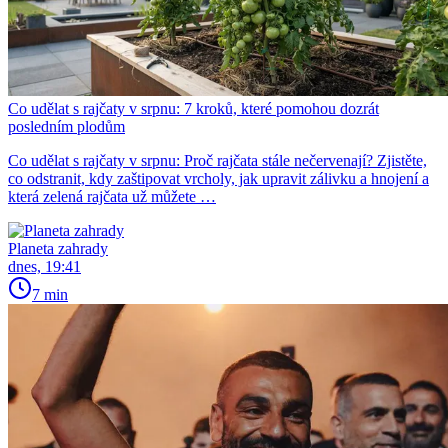
Co udělat s rajčaty v srpnu: 7 kroků, které pomohou dozrát
posledním plodům
Co udělat s rajčaty v srpnu: Proč rajčata stále nečervenají? Zjistěte,
co odstranit, kdy zaštipovat vrcholy, jak upravit zálivku a hnojení a
která zelená rajčata už můžete …
Planeta zahrady
dnes, 19:41
7 min