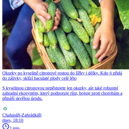
Okurky po kyselině citronové rostou do šířky i délky. Kdo ji přidá
do zálivky, sklízí baculaté plody celé léto
S kyselinou citronovou nepěstujete jen okurky, ale také robustní
zahradní ekosystém, který podporuje růst, bojuje proti chorobám a
přináší skvělou úrodu.
Chalupáři-Zahrádkáři
dnes, 18:10
2 min