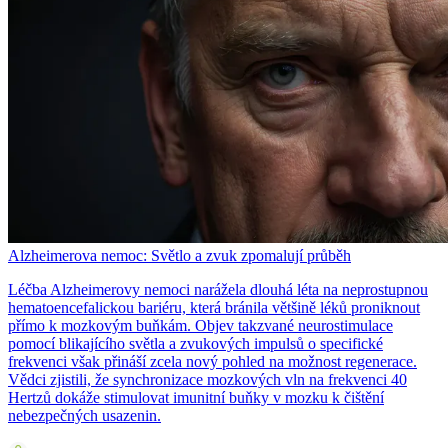
Alzheimerova nemoc: Světlo a zvuk zpomalují průběh
Léčba Alzheimerovy nemoci narážela dlouhá léta na neprostupnou
hematoencefalickou bariéru, která bránila většině léků proniknout
přímo k mozkovým buňkám. Objev takzvané neurostimulace
pomocí blikajícího světla a zvukových impulsů o specifické
frekvenci však přináší zcela nový pohled na možnost regenerace.
Vědci zjistili, že synchronizace mozkových vln na frekvenci 40
Hertzů dokáže stimulovat imunitní buňky v mozku k čištění
nebezpečných usazenin.