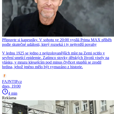
Připravte si kapesníky. V sobotu ve 20:00 vysílá Prima MAX příběh
podle skutečné události, který rozseká i ty nejtvrdší povahy
V lednu 1925 se jedno z nejizolovanějších míst na Zemi ocitlo v
sevření smrtící epidemie. Zatímco stovky dětských životů visely na
vlásku, v mrazu klesajícím pod minus čtyřicet stupňů se zrodil
hrdina, jehož jméno mělo být vymazáno z historie.
FAJNTIP.cz
dnes, 19:00
4 min
Reklama