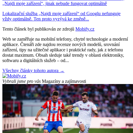
„Najdi moje zařízení“, jinak nebude fungovat optimálně
Lokalizační služba „Najdi moje zařízení“ od Googlu nefunguje
vždy optimálně. Ten proto vyzývá ke změně...
Tento článek byl publikován ze zdrojů
Mobify.cz
Web se zaměřuje na mobilní telefony, chytré technologie a moderní
aplikace. Čtenáři zde najdou recenze nových modelů, srovnání
zařízení, tipy na užitečné aplikace i praktické rady, jak z telefonu
dostat maximum. Obsah sleduje také trendy v oblasti elektroniky,
softwaru a digitálních služeb – od...
Všechny články tohoto autora →
Vybrali jsme pro vás
Magazíny a zajímavosti