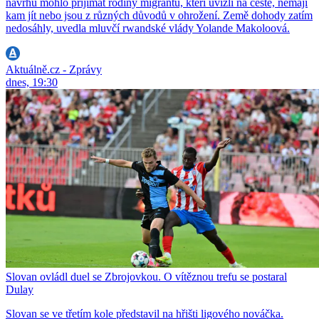
návrhu mohlo přijímat rodiny migrantů, kteří uvízli na cestě, nemají
kam jít nebo jsou z různých důvodů v ohrožení. Země dohody zatím
nedosáhly, uvedla mluvčí rwandské vlády Yolande Makoloová.
Aktuálně.cz - Zprávy
dnes, 19:30
Slovan ovládl duel se Zbrojovkou. O vítěznou trefu se postaral
Dulay
Slovan se ve třetím kole představil na hřišti ligového nováčka.