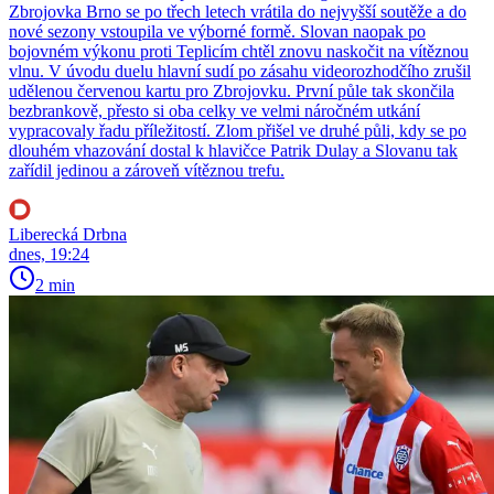
Zbrojovka Brno se po třech letech vrátila do nejvyšší soutěže a do
nové sezony vstoupila ve výborné formě. Slovan naopak po
bojovném výkonu proti Teplicím chtěl znovu naskočit na vítěznou
vlnu. V úvodu duelu hlavní sudí po zásahu videorozhodčího zrušil
udělenou červenou kartu pro Zbrojovku. První půle tak skončila
bezbrankově, přesto si oba celky ve velmi náročném utkání
vypracovaly řadu příležitostí. Zlom přišel ve druhé půli, kdy se po
dlouhém vhazování dostal k hlavičce Patrik Dulay a Slovanu tak
zařídil jedinou a zároveň vítěznou trefu.
Liberecká Drbna
dnes, 19:24
2 min