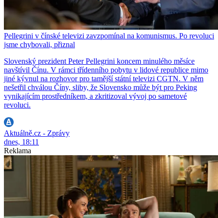
Pellegrini v čínské televizi zavzpomínal na komunismus. Po revoluci
jsme chybovali, přiznal
Slovenský prezident Peter Pellegrini koncem minulého měsíce
navštívil Čínu. V rámci třídenního pobytu v lidové republice mimo
jiné kývnul na rozhovor pro tamější státní televizi CGTN. V něm
nešetřil chválou Číny, sliby, že Slovensko může být pro Peking
vynikajícím prostředníkem, a zkritizoval vývoj po sametové
revoluci.
Aktuálně.cz - Zprávy
dnes, 18:11
Reklama