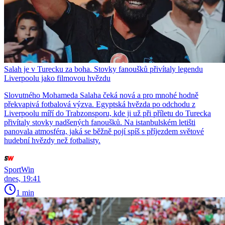
Salah je v Turecku za boha. Stovky fanoušků přivítaly legendu
Liverpoolu jako filmovou hvězdu
Slovutného Mohameda Salaha čeká nová a pro mnohé hodně
překvapivá fotbalová výzva. Egyptská hvězda po odchodu z
Liverpoolu míří do Trabzonsporu, kde ji už při příletu do Turecka
přivítaly stovky nadšených fanoušků. Na istanbulském letišti
panovala atmosféra, jaká se běžně pojí spíš s příjezdem světové
hudební hvězdy než fotbalisty.
SportWin
dnes, 19:41
1 min