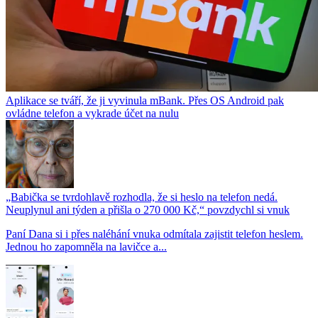
Aplikace se tváří, že ji vyvinula mBank. Přes OS Android pak
ovládne telefon a vykrade účet na nulu
„Babička se tvrdohlavě rozhodla, že si heslo na telefon nedá.
Neuplynul ani týden a přišla o 270 000 Kč,“ povzdychl si vnuk
Paní Dana si i přes naléhání vnuka odmítala zajistit telefon heslem.
Jednou ho zapomněla na lavičce a...