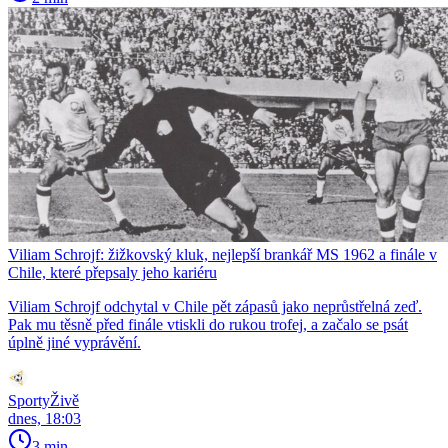
Viliam Schrojf: žižkovský kluk, nejlepší brankář MS 1962 a finále v
Chile, které přepsaly jeho kariéru
Viliam Schrojf odchytal v Chile pět zápasů jako neprůstřelná zeď.
Pak mu těsně před finále vtiskli do rukou trofej, a začalo se psát
úplně jiné vyprávění.
SportyŽivě
dnes, 18:03
3 min