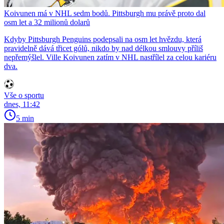
Koivunen má v NHL sedm bodů. Pittsburgh mu právě proto dal
osm let a 32 milionů dolarů
Kdyby Pittsburgh Penguins podepsali na osm let hvězdu, která
pravidelně dává třicet gólů, nikdo by nad délkou smlouvy příliš
nepřemýšlel. Ville Koivunen zatím v NHL nastřílel za celou kariéru
dva.
Vše o sportu
dnes, 11:42
5 min