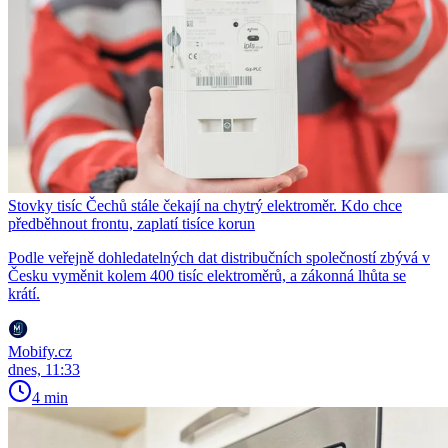
Stovky tisíc Čechů stále čekají na chytrý elektroměr. Kdo chce
předběhnout frontu, zaplatí tisíce korun
Podle veřejně dohledatelných dat distribučních společností zbývá v
Česku vyměnit kolem 400 tisíc elektroměrů, a zákonná lhůta se
krátí.
Mobify.cz
dnes, 11:33
4 min