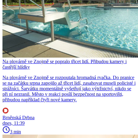
Na plovárně ve Znojmě se popralo třicet lidí. Přibudou kamery i
častější hlídky
Na plovárně ve Znojmě se rozpoutala hromadná rvačka. Do pranice
se na začátku srpna zapojilo až třicet lidí, zasahovat museli policisté i
strážníci. Šarvátku momentálně vyšetřují jako výtržnictví, nikdo se
při ní nezranil. Město v reakci posílí bezpečnost na sportovišti,
přibudou například čtyři nové kamery.
Brněnská Drbna
dnes, 11:39
3 min