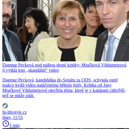
Dagmar Pecková pod palbou drsné kritiky: Mračková Vildumetzová
jí vytkla toto „skandální“ video
Dagmar Pecková, kandidátka do Senátu za ODS, schytala ostré
reakce kvůli videu natáčenému během jízdy. Kritika od Jany
Mračkové Vildumetzové otevřela téma, které je v kampani citlivější,
než se může zdát.
In-lifestyle.cz
dnes, 11:51
3 min