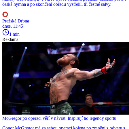
česká hymna a po skončení obřadu vystřelili tři čestné salvy.
Pražská Drbna
dnes, 11:45
1 min
Reklama
McGregor po operaci věří v návrat. Inspirují ho legendy sportu
Conor McGregor má za sebou operaci kolena po zranění z odvety s