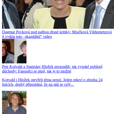
Dagmar Pecková pod palbou drsné kritiky: Mračková Vildumetzová
jí vytkla toto „skandální“ video
Petr Kotvald a Stanislav Hložek prozradili, jak vysoké pobírají
důchody: Fanoušci se ptají, jak je to možné
Kotvald i Hložek otevřeli téma penzí. Jeden mluví o zhruba 24
tisících, druhý připomíná, že na stát se celý...