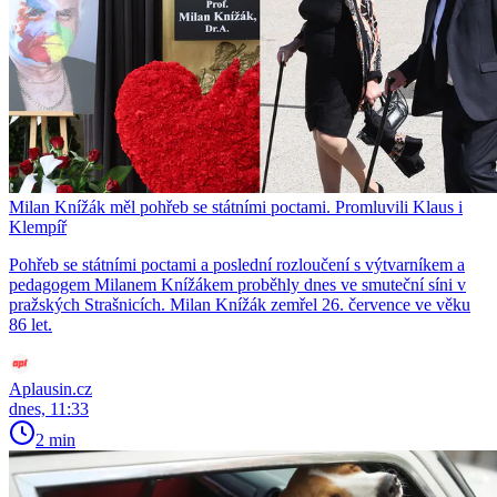
Milan Knížák měl pohřeb se státními poctami. Promluvili Klaus i
Klempíř
Pohřeb se státními poctami a poslední rozloučení s výtvarníkem a
pedagogem Milanem Knížákem proběhly dnes ve smuteční síni v
pražských Strašnicích. Milan Knížák zemřel 26. července ve věku
86 let.
Aplausin.cz
dnes, 11:33
2 min