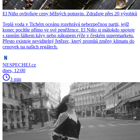
El Niño ovlivňuje ceny běžných potravin. Zdražuje přes 20 výrobků
Teplá voda v Tichém oceánu rozehrává nebezpečnou partii, jejíž
konec pocítíte přímo ve své peněžence. El Niño si málokdo spojuje
s ranním šálkem kávy nebo nákupem rýže v českém supermarketu.
Přesto existuje neviditelný řetězec, který promítá změny klimatu do
cenovek na našich regálech.
NESPECHEJ.cz
dnes, 12:00
3 min