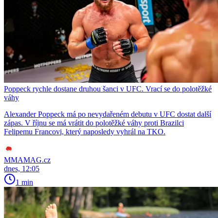
Poppeck rychle dostane druhou šanci v UFC. Vrací se do polotěžké
váhy
Alexander Poppeck má po nevydařeném debutu v UFC dostat další
zápas. V říjnu se má vrátit do polotěžké váhy proti Brazilci
Felipemu Francovi, který naposledy vyhrál na TKO.
MMAMAG.cz
dnes, 12:05
1 min