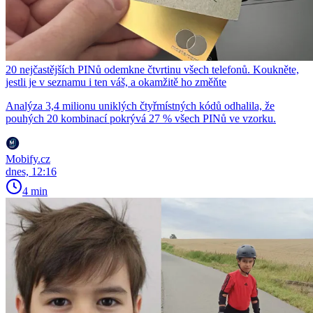
20 nejčastějších PINů odemkne čtvrtinu všech telefonů. Koukněte,
jestli je v seznamu i ten váš, a okamžitě ho změňte
Analýza 3,4 milionu uniklých čtyřmístných kódů odhalila, že
pouhých 20 kombinací pokrývá 27 % všech PINů ve vzorku.
Mobify.cz
dnes, 12:16
4 min