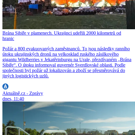
Brána Sibiře v plamenech. Ukrajinci udeřili 2000 kilometrů od
hranic
Požár a 800 evakuovaných zaměstnanců. To jsou následky ranního
útoku ukrajinských dronů na velkosklad ruského zásilkového
gigantu Wildberries v Jekatěrinburgu na Urale, přezdívaném „Brána
Sibiře“. O útoku informoval guvernér Sverdlovské oblasti. Podle
společnosti byl požár už lokalizován a zboží se přesměrovává do
jiných logistických uzlů.
Aktuálně.cz - Zprávy
dnes, 11:40