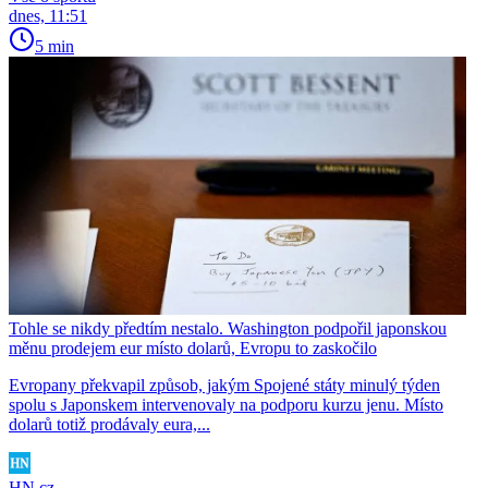
dnes, 11:51
5 min
Tohle se nikdy předtím nestalo. Washington podpořil japonskou
měnu prodejem eur místo dolarů, Evropu to zaskočilo
Evropany překvapil způsob, jakým Spojené státy minulý týden
spolu s Japonskem intervenovaly na podporu kurzu jenu. Místo
dolarů totiž prodávaly eura,...
HN.cz