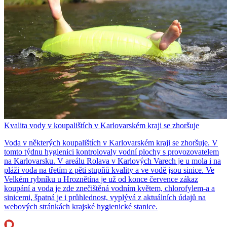
Kvalita vody v koupalištích v Karlovarském kraji se zhoršuje
Voda v některých koupalištích v Karlovarském kraji se zhoršuje. V
tomto týdnu hygienici kontrolovaly vodní plochy s provozovatelem
na Karlovarsku. V areálu Rolava v Karlových Varech je u mola i na
pláži voda na třetím z pěti stupňů kvality a ve vodě jsou sinice. Ve
Velkém rybníku u Hroznětína je už od konce července zákaz
koupání a voda je zde znečištěná vodním květem, chlorofylem-a a
sinicemi, špatná je i průhlednost, vyplývá z aktuálních údajů na
webových stránkách krajské hygienické stanice.