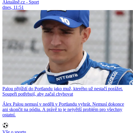
Aktuálně.cz - Sport
dnes, 11:51
Palou přijíždí do Portlandu jako muž, kterého už nestačí porážet.
Soupeři potřebují, aby začal chybovat
Álex Palou nemusí v neděli v Portlandu vyhrát. Nemusí dokonce
ani skončit na pódiu. A právě to je největší problém pro všechny
ostatní.
Vše o sportu