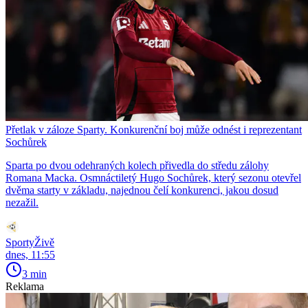
Přetlak v záloze Sparty. Konkurenční boj může odnést i reprezentant
Sochůrek
Sparta po dvou odehraných kolech přivedla do středu zálohy
Romana Macka. Osmnáctiletý Hugo Sochůrek, který sezonu otevřel
dvěma starty v základu, najednou čelí konkurenci, jakou dosud
nezažil.
SportyŽivě
dnes, 11:55
3 min
Reklama