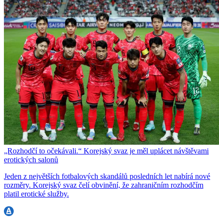
„Rozhodčí to očekávali.“ Korejský svaz je měl uplácet návštěvami
erotických salonů
Jeden z největších fotbalových skandálů posledních let nabírá nové
rozměry. Korejský svaz čelí obvinění, že zahraničním rozhodčím
platil erotické služby.