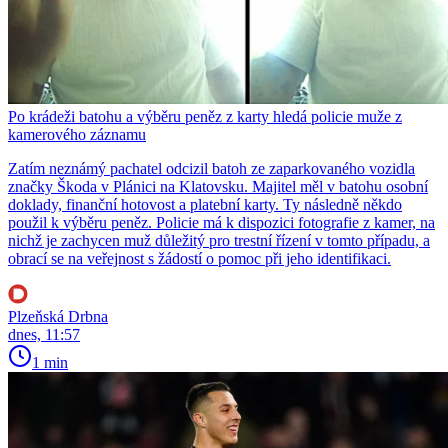
Po krádeži batohu a výběru peněz z karty hledá policie muže z
kamerového záznamu
Zatím neznámý pachatel odcizil batoh ze zaparkovaného vozidla
značky Škoda v Plánici na Klatovsku. Majitel měl v batohu osobní
doklady, finanční hotovost a platební karty. Ty následně někdo
použil k výběru peněz. Policie má k dispozici fotografie z kamer, na
nichž je zachycen muž důležitý pro trestní řízení v tomto případu, a
obrací se na veřejnost s žádostí o pomoc při jeho identifikaci.
Plzeňská Drbna
dnes, 11:57
1 min