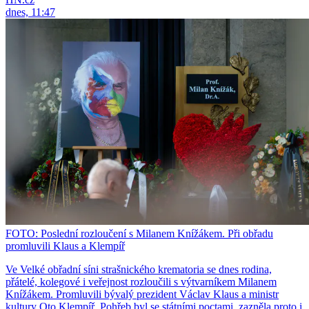
dnes, 11:47
FOTO: Poslední rozloučení s Milanem Knížákem. Při obřadu
promluvili Klaus a Klempíř
Ve Velké obřadní síni strašnického krematoria se dnes rodina,
přátelé, kolegové i veřejnost rozloučili s výtvarníkem Milanem
Knížákem. Promluvili bývalý prezident Václav Klaus a ministr
kultury Oto Klempíř. Pohřeb byl se státními poctami, zazněla proto i