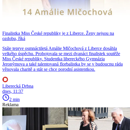
Finalistka Miss České republiky je z Liberce. Ženy nejsou na
ozdobu, říká
Stále teprve osmnáctiletá Amálie Mlčochová z Liberce dosáhla
velkého úspěchu. Probojovala se mezi dvanáct finalistek soutěže
Miss České republiky. Studentka libereckého Gymnázia
Jeronýmova a také talentovaná florbalistka by se v budoucnu ráda
věnovala charitě a stát se chce porodní asistentkou.
Liberecká Drbna
dnes, 11:37
2 min
Reklama