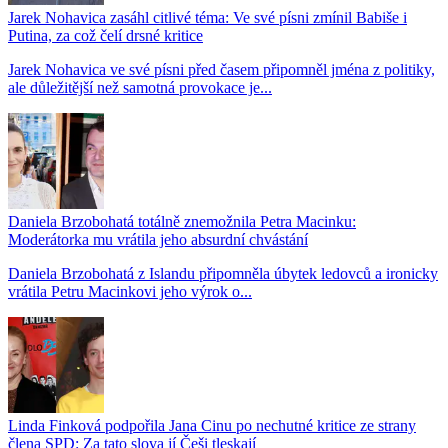
Jarek Nohavica zasáhl citlivé téma: Ve své písni zmínil Babiše i
Putina, za což čelí drsné kritice
Jarek Nohavica ve své písni před časem připomněl jména z politiky,
ale důležitější než samotná provokace je...
Daniela Brzobohatá totálně znemožnila Petra Macinku:
Moderátorka mu vrátila jeho absurdní chvástání
Daniela Brzobohatá z Islandu připomněla úbytek ledovců a ironicky
vrátila Petru Macinkovi jeho výrok o...
Linda Finková podpořila Jana Cinu po nechutné kritice ze strany
člena SPD: Za tato slova jí Češi tleskají