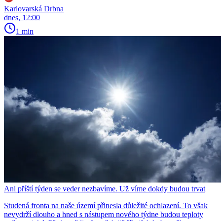
Karlovarská Drbna
dnes, 12:00
1 min
Ani příští týden se veder nezbavíme. Už víme dokdy budou trvat
Studená fronta na naše území přinesla důležité ochlazení. To však
nevydrží dlouho a hned s nástupem nového týdne budou teploty