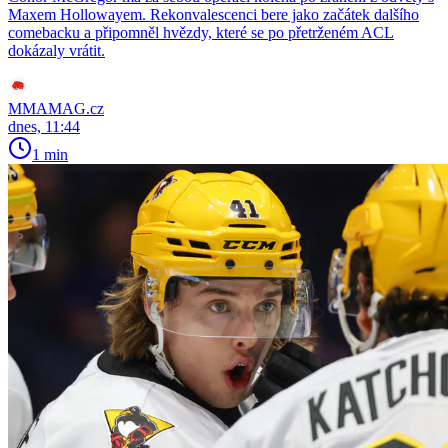
Maxem Hollowayem. Rekonvalescenci bere jako začátek dalšího
comebacku a připomněl hvězdy, které se po přetrženém ACL
dokázaly vrátit.
MMAMAG.cz
dnes, 11:44
1 min