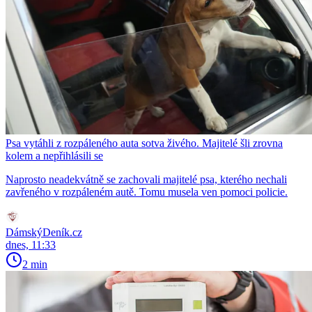
Psa vytáhli z rozpáleného auta sotva živého. Majitelé šli zrovna
kolem a nepřihlásili se
Naprosto neadekvátně se zachovali majitelé psa, kterého nechali
zavřeného v rozpáleném autě. Tomu musela ven pomoci policie.
DámskýDeník.cz
dnes, 11:33
2 min