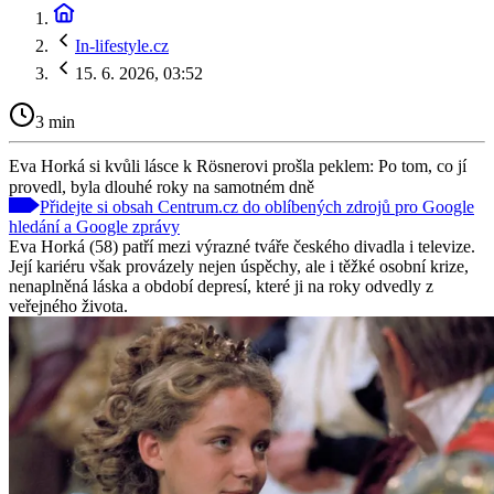
In-lifestyle.cz
15. 6. 2026, 03:52
3 min
Eva Horká si kvůli lásce k Rösnerovi prošla peklem: Po tom, co jí
provedl, byla dlouhé roky na samotném dně
Přidejte si obsah Centrum.cz do oblíbených zdrojů pro Google
hledání a Google zprávy
Eva Horká (58) patří mezi výrazné tváře českého divadla i televize.
Její kariéru však provázely nejen úspěchy, ale i těžké osobní krize,
nenaplněná láska a období depresí, které ji na roky odvedly z
veřejného života.