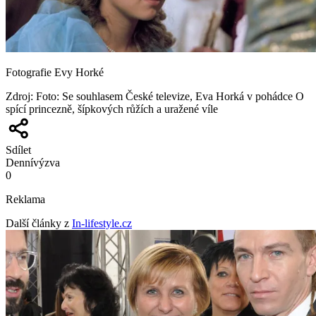
Fotografie Evy Horké
Zdroj
:
Foto: Se souhlasem České televize, Eva Horká v pohádce O
spící princezně, šípkových růžích a uražené víle
Sdílet
Denní
výzva
0
Reklama
Další články z
In-lifestyle.cz