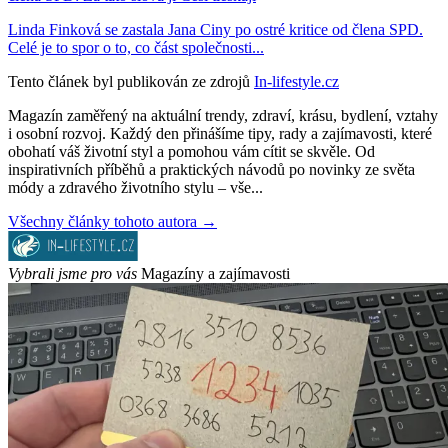
Linda Finková se zastala Jana Ciny po ostré kritice od člena SPD.
Celé je to spor o to, co část společnosti...
Tento článek byl publikován ze zdrojů
In-lifestyle.cz
Magazín zaměřený na aktuální trendy, zdraví, krásu, bydlení, vztahy
i osobní rozvoj. Každý den přinášíme tipy, rady a zajímavosti, které
obohatí váš životní styl a pomohou vám cítit se skvěle. Od
inspirativních příběhů a praktických návodů po novinky ze světa
módy a zdravého životního stylu – vše...
Všechny články tohoto autora →
Vybrali jsme pro vás
Magazíny a zajímavosti