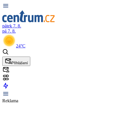
pátek 7. 8.
pá 7. 8.
24°C
Přihlášení
Reklama