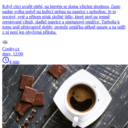
Když chci uvařit oběd, na kterém se doma všichni shodnou, často
padne volba právě na kuřecí stehna na paprice s tarhoňou. Je to
poctivé, syté a přitom nijak složité jídlo, které stojí na jemně
orestované cibuli, sladké paprice a smetanové omáčce. Tarhoňa k
tomu sedí překvapivě dobře, protože omáčku pěkně nasaje a na talíři
z ní není jen obyčejná příloha.
Cooky.cz
dnes, 12:00
4 min