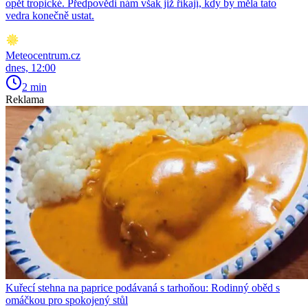
opět tropické. Předpovědi nám však již říkají, kdy by měla tato
vedra konečně ustat.
Meteocentrum.cz
dnes, 12:00
2 min
Reklama
Kuřecí stehna na paprice podávaná s tarhoňou: Rodinný oběd s
omáčkou pro spokojený stůl