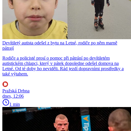
Devítiletý autista odešel z bytu na Letné, rodiče po něm marně
pátrají
Rodiče a policisté prosí o pomoc při pátrání po devítiletém
autistickém chlapci, který v pátek dopoledne odešel domova na
Letné. Od té doby ho neviděli. Rád jezdí dopravními prostředky a
také výtahem.
Pražská Drbna
dnes, 12:06
1 min