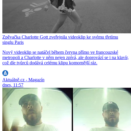
Zpěvačka Charlotte Gott zveřejnila videoklip ke svému třetímu
singlu Paris
Nový videoklip se natáčel během června přímo ve francouzské
metropoli a Charlotte v něm nejen zpívá, ale doprovází se i na klavír,
což dle tvůrců dodává celému klipu komornější ráz.
Aktuálně.cz - Magazín
dnes, 11:57