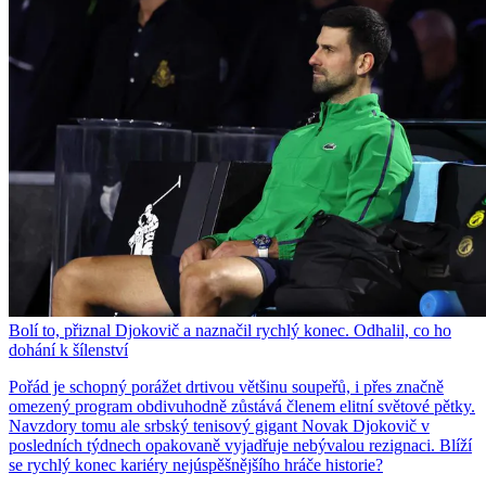
Bolí to, přiznal Djokovič a naznačil rychlý konec. Odhalil, co ho
dohání k šílenství
Pořád je schopný porážet drtivou většinu soupeřů, i přes značně
omezený program obdivuhodně zůstává členem elitní světové pětky.
Navzdory tomu ale srbský tenisový gigant Novak Djokovič v
posledních týdnech opakovaně vyjadřuje nebývalou rezignaci. Blíží
se rychlý konec kariéry nejúspěšnějšího hráče historie?