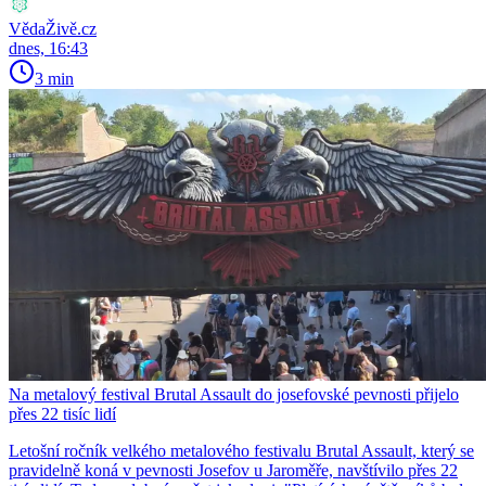
VědaŽivě.cz
dnes, 16:43
3 min
Na metalový festival Brutal Assault do josefovské pevnosti přijelo
přes 22 tisíc lidí
Letošní ročník velkého metalového festivalu Brutal Assault, který se
pravidelně koná v pevnosti Josefov u Jaroměře, navštívilo přes 22