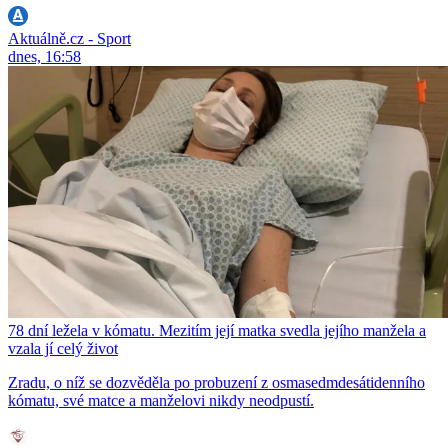
Aktuálně.cz - Sport
dnes, 16:58
78 dní ležela v kómatu. Mezitím její matka svedla jejího manžela a
vzala jí celý život
Zradu, o níž se dozvěděla po probuzení z osmasedmdesátidenního
kómatu, své matce a manželovi nikdy neodpustí.