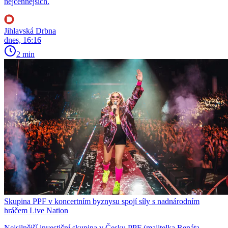
nejcennějších.
Jihlavská Drbna
dnes, 16:16
2 min
Skupina PPF v koncertním byznysu spojí síly s nadnárodním
hráčem Live Nation
Nejsilnější investiční skupina v Česku PPF (majitelka Renáta