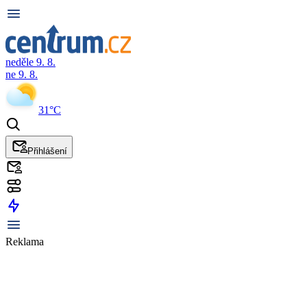
neděle 9. 8.
ne 9. 8.
31°C
Přihlášení
Reklama