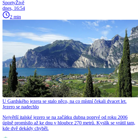
SportyŽivě
dnes, 16:54
2 min
U Gardského jezera se stalo něco, na co místní čekali dvacet let.
Jezero se nadechlo
Největší italské jezero se na začátku dubna poprvé od roku 2006
úplně promísilo až ke dnu v hloubce 270 metrů. Kyslík se vrátil tam,
kde dvě dekády chyběl.