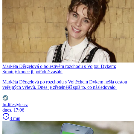
Markéta Děrgelová o bolestivém rozchodu s Vojtou Dykem:
Smutný konec ji pořádně zasáhl
Markéta Děrgelová po rozchodu s Vojtěchem Dykem nešla cestou
veřejných výlevů. Dnes je zřetelnější spíš to, co následovalo.
In-lifestyle.cz
dnes, 17:06
3 min