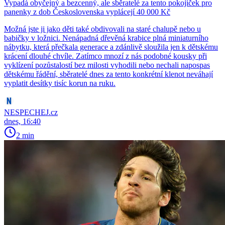
Vypadá obyčejný a bezcenný, ale sběratelé za tento pokojíček pro
panenky z dob Československa vyplácejí 40 000 Kč
Možná jste ji jako děti také obdivovali na staré chalupě nebo u
babičky v ložnici. Nenápadná dřevěná krabice plná miniaturního
nábytku, která přečkala generace a zdánlivě sloužila jen k dětskému
krácení dlouhé chvíle. Zatímco mnozí z nás podobné kousky při
vyklízení pozůstalostí bez milosti vyhodili nebo nechali napospas
dětskému řádění, sběratelé dnes za tento konkrétní klenot neváhají
vyplatit desítky tisíc korun na ruku.
NESPECHEJ.cz
dnes, 16:40
2 min