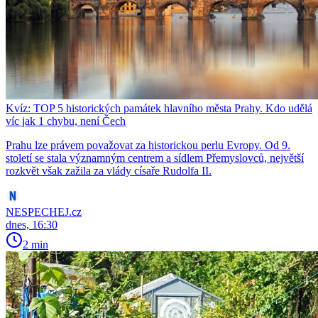
Kvíz: TOP 5 historických památek hlavního města Prahy. Kdo udělá
víc jak 1 chybu, není Čech
Prahu lze právem považovat za historickou perlu Evropy. Od 9.
století se stala významným centrem a sídlem Přemyslovců, největší
rozkvět však zažila za vlády císaře Rudolfa II.
NESPECHEJ.cz
dnes, 16:30
2 min