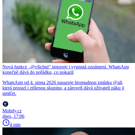
Nová funkce „@všichni“ ignoruje i vypnutá oznámení. WhatsApp
konečně dává do pořádku, co pokazil
WhatsApp od 4. srpna 2026 nasazuje hromadnou zmínku @all,
která prorazí i ztišenou skupinu, a zároveň dává uživateli páku ji
umlčet.
Mobify.cz
dnes, 17:06
4 min