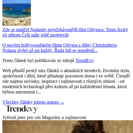
Zde se natáčel Nolanův nejočekávanější film Odyssea: Tento řecký
ráj přitom Češi stále ještě neobjevili
O novém hollywoodském filmu Odysea z dílny Christophera
Nolana slyšel už asi každý. Řada lidí se soustředí...
Tento článek byl publikován ze zdrojů
TrendEvy
Web přináší pestrý mix článků o aktuálních trendech, životním stylu,
společnosti i dění, které přitahuje pozornost doma i ve světě. Čtenáři
zde najdou novinky, inspiraci i zajímavosti z různých oblastí – od
moderních technologií přes kulturu až po každodenní témata, která
hýbou internetem i...
Všechny články tohoto autora →
Vybrali jsme pro vás
Magazíny a zajímavosti