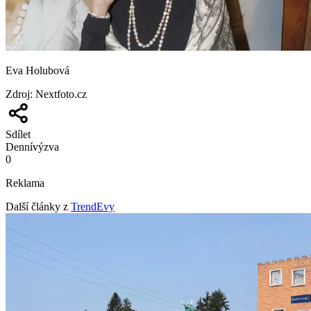
Eva Holubová
Zdroj
:
Nextfoto.cz
Sdílet
Denní
výzva
0
Reklama
Další články z
TrendEvy