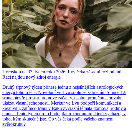
Horoskop na 33. týden roku 2026: Lvy čeká zásadní rozhodnutí,
Raci najdou nový zdroj energie
Druhý srpnový týden přinese jednu z nejsilnějších astrologických
energií tohoto léta. Novoluní ve Lvu spolu se zatměním Slunce 12.
srpna otevře prostor pro nové začátky, osobní proměnu a odvahu
ukázat vlastní schopnosti. Merkur ve Lvu podpoří komunikaci a
kreativitu, zatímco Mars v Raku zvýrazní témata domova, rodiny a
emocí. Tento týden proto bude přát rozhodnutím, která vycházejí z
toho, kým skutečně jste. Co vás čeká podle vašeho znamení
zvěrokruhu?