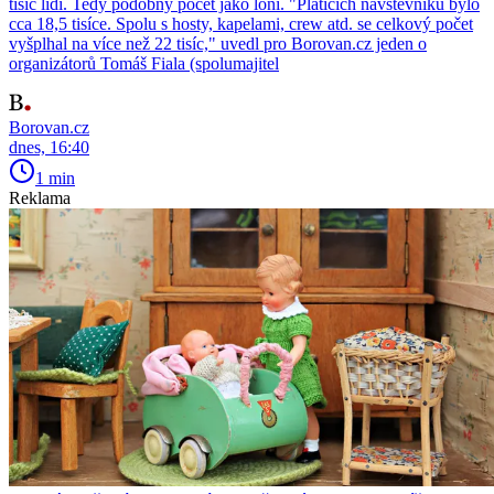
tisíc lidí. Tedy podobný počet jako loni. "Platících návštěvníků bylo
cca 18,5 tisíce. Spolu s hosty, kapelami, crew atd. se celkový počet
vyšplhal na více než 22 tisíc," uvedl pro Borovan.cz jeden o
organizátorů Tomáš Fiala (spolumajitel
Borovan.cz
dnes, 16:40
1 min
Reklama