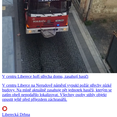
V centru Liberece hoří střecha domu, zasahují hasiči
V centru Liberce na Nerudově náměstí vypukl požár střechy nízké
budovy. Na místě aktuálně zasahuje pět jednotek hasičů, kterým se
zatím oheň nepodařilo lokalizovat. Všechny osoby stihly objekt
opustit ještě před příjezdem záchranářů.
Liberecká Drbna