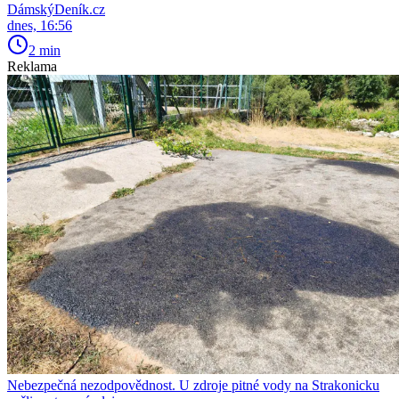
DámskýDeník.cz
dnes, 16:56
2 min
Reklama
Nebezpečná nezodpovědnost. U zdroje pitné vody na Strakonicku