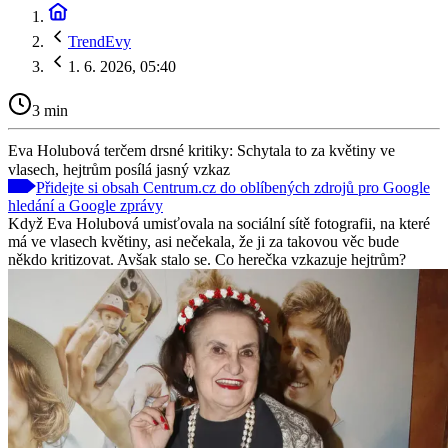
TrendEvy
1. 6. 2026, 05:40
3 min
Eva Holubová terčem drsné kritiky: Schytala to za květiny ve
vlasech, hejtrům posílá jasný vzkaz
Přidejte si obsah Centrum.cz do oblíbených zdrojů pro Google
hledání a Google zprávy
Když Eva Holubová umisťovala na sociální sítě fotografii, na které
má ve vlasech květiny, asi nečekala, že ji za takovou věc bude
někdo kritizovat. Avšak stalo se. Co herečka vzkazuje hejtrům?