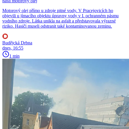
našli motorový olej
Motorový olej přímo u zdroje pitné vody. V Pracejovicích ho
objevili u jímacího objektu úpravny vody v I. ochranném pásmu
vodního zdroje. Látka unikla na asfalt a představovala výrazné
riziko. Hasiči museli odstranit také kontaminovanou zeminu.
Budějcká Drbna
dnes, 16:55
1 min