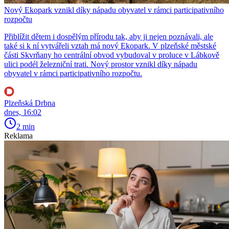
Nový Ekopark vznikl díky nápadu obyvatel v rámci participativního
rozpočtu
Přiblížit dětem i dospělým přírodu tak, aby ji nejen poznávali, ale
také si k ní vytvářeli vztah má nový Ekopark. V plzeňské městské
části Skvrňany ho centrální obvod vybudoval v proluce v Lábkově
ulici podél železniční trati. Nový prostor vznikl díky nápadu
obyvatel v rámci participativního rozpočtu.
Plzeňská Drbna
dnes, 16:02
2 min
Reklama