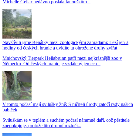
Michelle Gellar nedávno poslala fanouškům...
Navštívili jsme Benátky mezi zoologickými zahradami: Leží jen 3
hodiny od českých hranic a uvidíte tu ohrožené druhy zvířat
Mnichovský Tierpark Hellabrunn patří mezi nejkrásnější zoo v
Německu. Od českých hranic je vzdálený jen cca...
V tomto počasí mají svilušky žně: S ničiteli úrody zatočí rady našich
babiček
Sviluškám se v teplém a suchém počasí náramně daří, což pěstitele
znepokojuje, protože tito drobní roztoči...