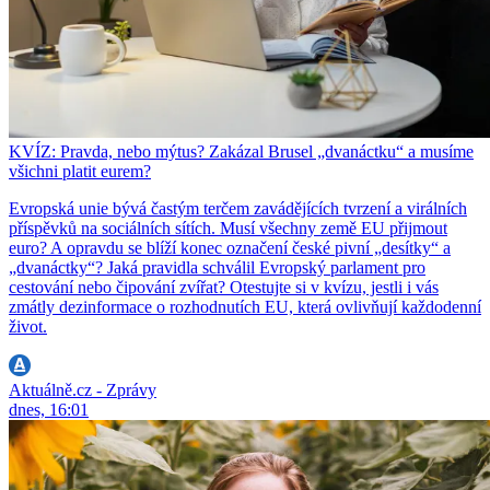
KVÍZ: Pravda, nebo mýtus? Zakázal Brusel „dvanáctku“ a musíme
všichni platit eurem?
Evropská unie bývá častým terčem zavádějících tvrzení a virálních
příspěvků na sociálních sítích. Musí všechny země EU přijmout
euro? A opravdu se blíží konec označení české pivní „desítky“ a
„dvanáctky“? Jaká pravidla schválil Evropský parlament pro
cestování nebo čipování zvířat? Otestujte si v kvízu, jestli i vás
zmátly dezinformace o rozhodnutích EU, která ovlivňují každodenní
život.
Aktuálně.cz - Zprávy
dnes, 16:01