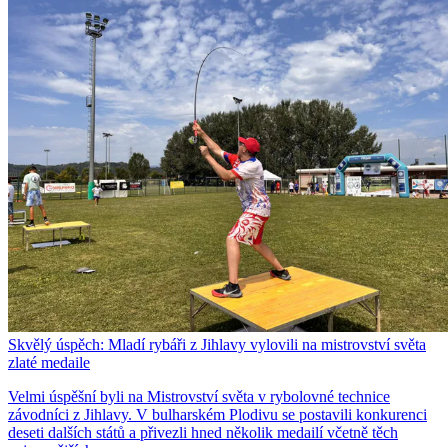
Skvělý úspěch: Mladí rybáři z Jihlavy vylovili na mistrovství světa
zlaté medaile
Velmi úspěšní byli na Mistrovství světa v rybolovné technice
závodníci z Jihlavy. V bulharském Plodivu se postavili konkurenci
deseti dalších států a přivezli hned několik medailí včetně těch