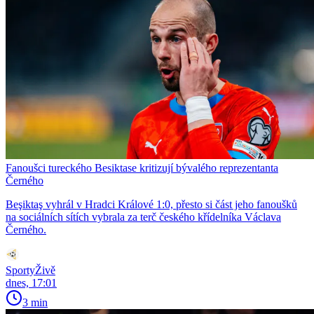
Fanoušci tureckého Besiktase kritizují bývalého reprezentanta
Černého
Beşiktaş vyhrál v Hradci Králové 1:0, přesto si část jeho fanoušků
na sociálních sítích vybrala za terč českého křídelníka Václava
Černého.
SportyŽivě
dnes, 17:01
3 min