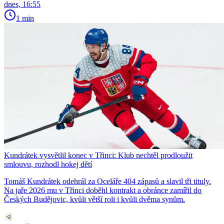
dnes, 16:55
1 min
Kundrátek vysvětlil konec v Třinci: Klub nechtěl prodloužit
smlouvu, rozhodl hokej dětí
Tomáš Kundrátek odehrál za Oceláře 404 zápasů a slavil tři tituly.
Na jaře 2026 mu v Třinci doběhl kontrakt a obránce zamířil do
Českých Budějovic, kvůli větší roli i kvůli dvěma synům.