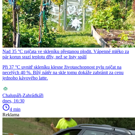
Nad 35 °C rajčata ve skleníku přestanou plodit. Vápenné mléko za
pár korun srazí teplotu dřív, než se listy spálí
Při 37 °C uvnitř skleníku klesne životaschopnost pylu rajčat na
necelých 40 %. Bílý nátěr na skle tomu dokáže zabránit za cenu
jednoho kávového latte.
Chalupáři-Zahrádkáři
dnes, 16:30
4 min
Reklama