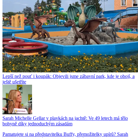
Lepší než pouť i koupák: Objevili jsme zábavní park, kde je obojí, a
ještě ušetříte
Sarah Michelle Gellar v plavkách na jachtě: Ve 49 letech má tělo
bohyně díky jednoduchým zásadám
Pamatujete si na představitelku Buffy, přemožitelky upírů? Sarah