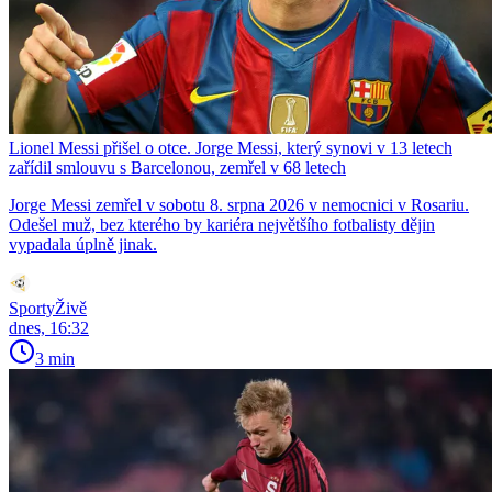
Lionel Messi přišel o otce. Jorge Messi, který synovi v 13 letech
zařídil smlouvu s Barcelonou, zemřel v 68 letech
Jorge Messi zemřel v sobotu 8. srpna 2026 v nemocnici v Rosariu.
Odešel muž, bez kterého by kariéra největšího fotbalisty dějin
vypadala úplně jinak.
SportyŽivě
dnes, 16:32
3 min