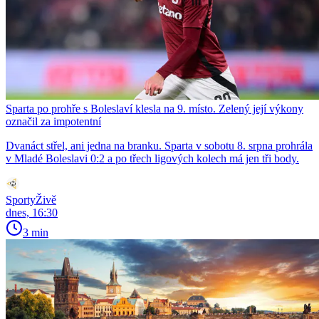
Sparta po prohře s Boleslaví klesla na 9. místo. Zelený její výkony
označil za impotentní
Dvanáct střel, ani jedna na branku. Sparta v sobotu 8. srpna prohrála
v Mladé Boleslavi 0:2 a po třech ligových kolech má jen tři body.
SportyŽivě
dnes, 16:30
3 min