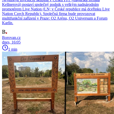
Kellnerová) postaví společný podnik s velkým nadnárodním
promotérem Live Nation (LN; v České republice má dceřinku Live
Nation Czech Republic). Společná firma bude provozovat
multifunkční zařízení v Praze: O2 Arénu, O2 Universum a Forum
Karlín.
Borovan.cz
dnes, 16:05
1 min