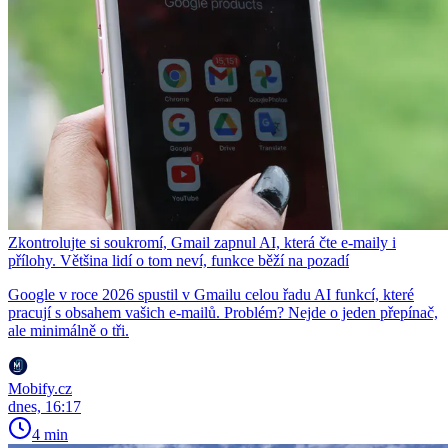
Zkontrolujte si soukromí, Gmail zapnul AI, která čte e-maily i
přílohy. Většina lidí o tom neví, funkce běží na pozadí
Google v roce 2026 spustil v Gmailu celou řadu AI funkcí, které
pracují s obsahem vašich e-mailů. Problém? Nejde o jeden přepínač,
ale minimálně o tři.
Mobify.cz
dnes, 16:17
4 min