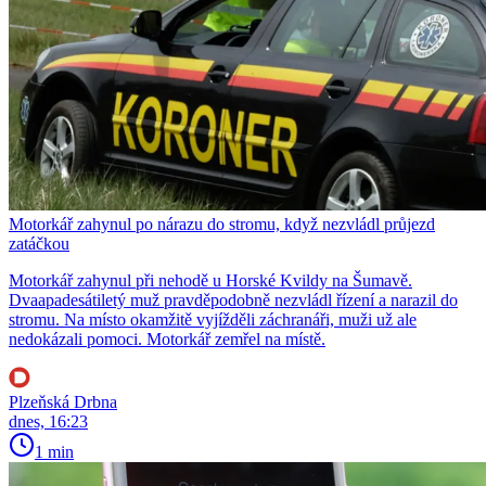
Motorkář zahynul po nárazu do stromu, když nezvládl průjezd
zatáčkou
Motorkář zahynul při nehodě u Horské Kvildy na Šumavě.
Dvaapadesátiletý muž pravděpodobně nezvládl řízení a narazil do
stromu. Na místo okamžitě vyjížděli záchranáři, muži už ale
nedokázali pomoci. Motorkář zemřel na místě.
Plzeňská Drbna
dnes, 16:23
1 min