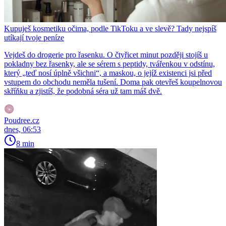
Kupuješ kosmetiku očima, podle TikToku a ve slevě? Tady nejspíš
utíkají tvoje peníze
Vejdeš do drogerie pro řasenku. O čtyřicet minut později stojíš u
pokladny bez řasenky, ale se sérem s peptidy, tvářenkou v odstínu,
který „teď nosí úplně všichni“, a maskou, o jejíž existenci jsi před
vstupem do obchodu neměla tušení. Doma pak otevřeš koupelnovou
skříňku a zjistíš, že podobná séra už tam máš dvě.
Poudree.cz
dnes, 06:53
8 min