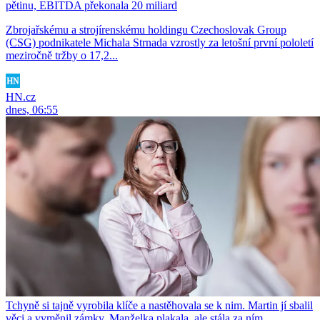
pětinu, EBITDA překonala 20 miliard
Zbrojařskému a strojírenskému holdingu Czechoslovak Group
(CSG) podnikatele Michala Strnada vzrostly za letošní první pololetí
meziročně tržby o 17,2...
HN.cz
dnes, 06:55
Tchyně si tajně vyrobila klíče a nastěhovala se k nim. Martin jí sbalil
věci a vyměnil zámky. Manželka plakala, ale stála za ním