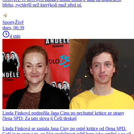
břehu, rychlejší než kterýkoli muž před ní.
SportyŽivě
dnes, 06:39
4 min
Linda Finková podpořila Jana Cinu po nechutné kritice ze strany
člena SPD: Za tato slova jí Češi tleskají
Linda Finková se zastala Jana Ciny po ostré kritice od člena SPD.
Celé je to spor o to, co část společnosti ještě bere jako umění a co už