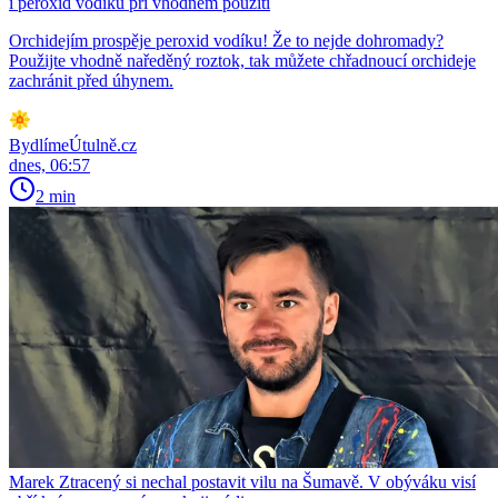
i peroxid vodíku při vhodném použití
Orchidejím prospěje peroxid vodíku! Že to nejde dohromady?
Použijte vhodně naředěný roztok, tak můžete chřadnoucí orchideje
zachránit před úhynem.
BydlímeÚtulně.cz
dnes, 06:57
2 min
Marek Ztracený si nechal postavit vilu na Šumavě. V obýváku visí