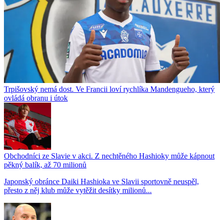
Trpišovský nemá dost. Ve Francii loví rychlíka Mandengueho, který
ovládá obranu i útok
Obchodníci ze Slavie v akci. Z nechtěného Hashioky může kápnout
pěkný balík, až 70 milionů
Japonský obránce Daiki Hashioka ve Slavii sportovně neuspěl,
přesto z něj klub může vytěžit desítky milionů...