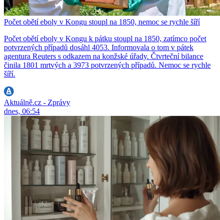
Počet obětí eboly v Kongu stoupl na 1850, nemoc se rychle šíří
Počet obětí eboly v Kongu k pátku stoupl na 1850, zatímco počet
potvrzených případů dosáhl 4053. Informovala o tom v pátek
agentura Reuters s odkazem na konžské úřady. Čtvrteční bilance
činila 1801 mrtvých a 3973 potvrzených případů. Nemoc se rychle
šíří.
Aktuálně.cz - Zprávy
dnes, 06:54