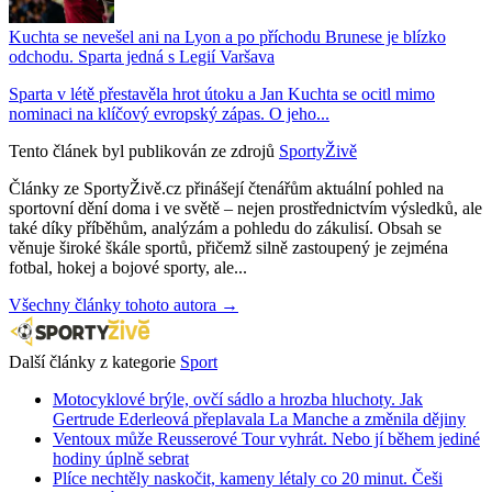
Kuchta se nevešel ani na Lyon a po příchodu Brunese je blízko
odchodu. Sparta jedná s Legií Varšava
Sparta v létě přestavěla hrot útoku a Jan Kuchta se ocitl mimo
nominaci na klíčový evropský zápas. O jeho...
Tento článek byl publikován ze zdrojů
SportyŽivě
Články ze SportyŽivě.cz přinášejí čtenářům aktuální pohled na
sportovní dění doma i ve světě – nejen prostřednictvím výsledků, ale
také díky příběhům, analýzám a pohledu do zákulisí. Obsah se
věnuje široké škále sportů, přičemž silně zastoupený je zejména
fotbal, hokej a bojové sporty, ale...
Všechny články tohoto autora →
Další články z kategorie
Sport
Motocyklové brýle, ovčí sádlo a hrozba hluchoty. Jak
Gertrude Ederleová přeplavala La Manche a změnila dějiny
Ventoux může Reusserové Tour vyhrát. Nebo jí během jediné
hodiny úplně sebrat
Plíce nechtěly naskočit, kameny létaly co 20 minut. Češi