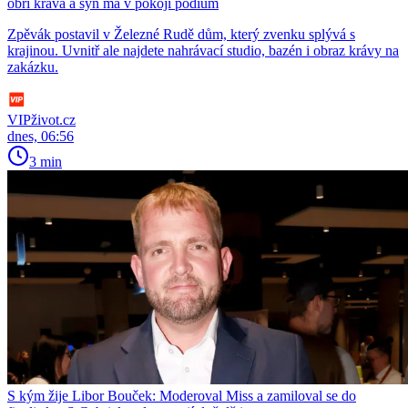
obří kráva a syn má v pokoji pódium
Zpěvák postavil v Železné Rudě dům, který zvenku splývá s
krajinou. Uvnitř ale najdete nahrávací studio, bazén i obraz krávy na
zakázku.
VIPživot.cz
dnes, 06:56
3 min
S kým žije Libor Bouček: Moderoval Miss a zamiloval se do