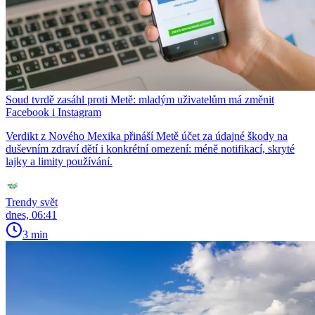
Soud tvrdě zasáhl proti Metě: mladým uživatelům má změnit
Facebook i Instagram
Verdikt z Nového Mexika přináší Metě účet za údajné škody na
duševním zdraví dětí i konkrétní omezení: méně notifikací, skryté
lajky a limity používání.
Trendy svět
dnes, 06:41
3 min