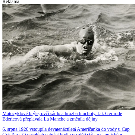
Reklama
Motocyklové brýle, ovčí sádlo a hrozba hluchoty. Jak Gertrude
Ederleová přeplavala La Manche a změnila dějiny
6. srpna 1926 vstoupila devatenáctiletá Američanka do vody u Cap
Gris-Nez. O necelých patnáct hodin později stála na anglickém