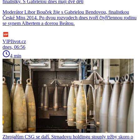
finalistky. S Gabrielou dnes mají dvě děti
Moderátor Libor Bouček žije s Gabrielou Bendovou, finalistkou
České Miss 2014. Po dvou rozvodech dnes tvoří čtyřčlennou rodinu
se synem Albertem a dcerou Beátou.
VIPživot.cz
dnes, 06:56
4 min
Zbrojařům CSG se daří. Strnadovu holdingu stouply tržby skoro o