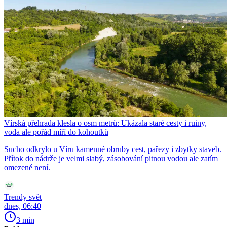
Vírská přehrada klesla o osm metrů: Ukázala staré cesty i ruiny,
voda ale pořád míří do kohoutků
Sucho odkrylo u Víru kamenné obruby cest, pařezy i zbytky staveb.
Přítok do nádrže je velmi slabý, zásobování pitnou vodou ale zatím
omezené není.
Trendy svět
dnes, 06:40
3 min