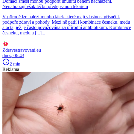
Domácí směsi mohou podpořit imunitu během nachlazení.
Nenahrazují však léčbu předepsanou lékařem
V přírodě lze nalézt mnoho látek, které mají vlastnost přispět k
podpoře zdraví a pohody. Mezi ně patří i kombinace česneku, medu
a octa, jež je často považována za přírodní antibiotikum. Kombinace
česneku, medu a [...]...
Zdravestravovani.eu
dnes, 06:43
2 min
Reklama