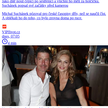
Jako dítě nosil čepici po sestřenici a všichni ho měli za holčičku.
Suchánek popsal své začátky před kamerou
Michal Suchánek pózoval pro české časopisy dřív, než se naučil číst.
A oblékali ho do toho, co bylo zrovna doma po ruce.
VIPživot.cz
dnes, 07:05
4 min