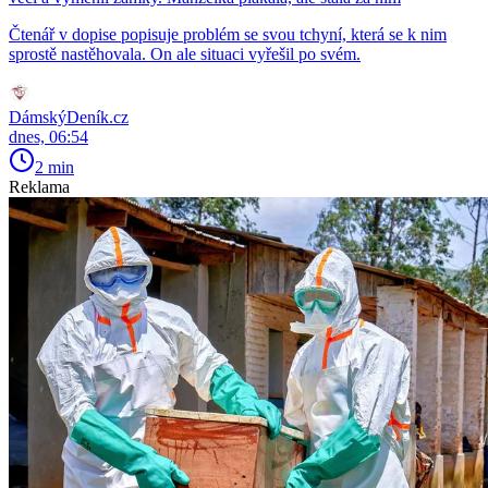
Čtenář v dopise popisuje problém se svou tchyní, která se k nim
sprostě nastěhovala. On ale situaci vyřešil po svém.
DámskýDeník.cz
dnes, 06:54
2 min
Reklama