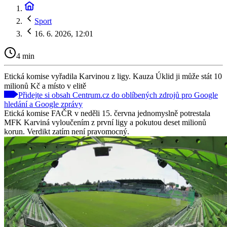
Sport
16. 6. 2026, 12:01
4 min
Etická komise vyřadila Karvinou z ligy. Kauza Úklid ji může stát 10
milionů Kč a místo v elitě
Přidejte si obsah Centrum.cz do oblíbených zdrojů pro Google
hledání a Google zprávy
Etická komise FAČR v neděli 15. června jednomyslně potrestala
MFK Karviná vyloučením z první ligy a pokutou deset milionů
korun. Verdikt zatím není pravomocný.