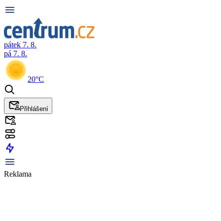
pátek 7. 8.
pá 7. 8.
20°C
Přihlášení
Reklama