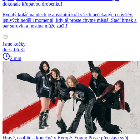
dokonale křupavou drobenku!
Rychlý koláč na plech je absolutní král všech nečekaných návštěv,
lenivých neděl i momentů, kdy tě proste chytne mlsná. Stačí hrnek a
pár surovin a hostina může začít!
Jsme kočky
dnes, 06:31
2 min
Hravé, osobité a konečně v Evropě. Young Posse představí svůj