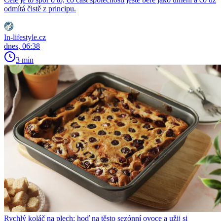
odmítá čistě z principu.
In-lifestyle.cz
dnes, 06:38
3 min
Rychlý koláč na plech: hoď na těsto sezónní ovoce a užij si