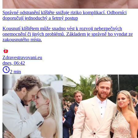
Správné odstranění klíštěte snižuje riziko komplikací. Odborníci
doporučují jednoduchý a šetrný postup
Kousnutí klíštětem může snadno vést k rozvoji nebezpečných
onemocnění či jiných problémů. Základem je správně ho vyndat ze
zakousnutého místa.
Zdravestravovani.eu
dnes, 06:42
2 min