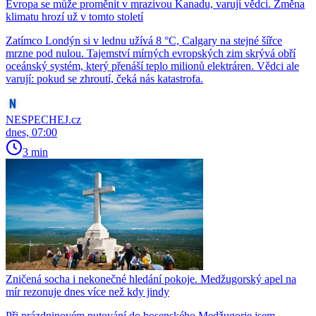
Evropa se může proměnit v mrazivou Kanadu, varují vědci. Změna
klimatu hrozí už v tomto století
Zatímco Londýn si v lednu užívá 8 °C, Calgary na stejné šířce
mrzne pod nulou. Tajemství mírných evropských zim skrývá obří
oceánský systém, který přenáší teplo milionů elektráren. Vědci ale
varují: pokud se zhroutí, čeká nás katastrofa.
NESPECHEJ.cz
dnes, 07:00
3 min
Zničená socha i nekonečné hledání pokoje. Medžugorský apel na
mír rezonuje dnes více než kdy jindy
Při prázdninovém putování do bosenského Medžugorje jsem