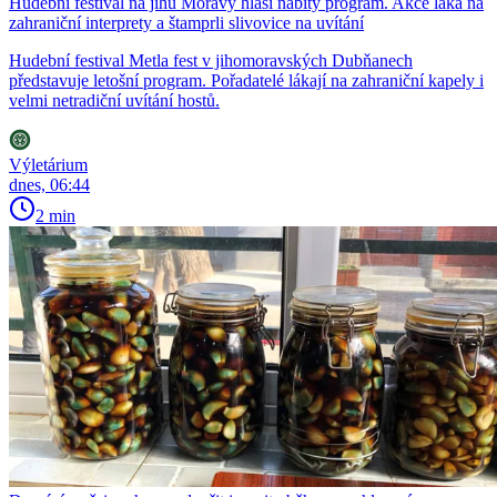
Hudební festival na jihu Moravy hlásí nabitý program. Akce láká na
zahraniční interprety a štamprli slivovice na uvítání
Hudební festival Metla fest v jihomoravských Dubňanech
představuje letošní program. Pořadatelé lákají na zahraniční kapely i
velmi netradiční uvítání hostů.
Výletárium
dnes, 06:44
2 min