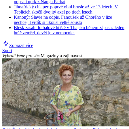
popsali úprk z Nanga Parbat
Jihoafrický chlapec poprvé obul brusle až ve 13 letech. V
Teplicích skočil dvojitý axel po třech letech
Kanonýr Slavie na odpis. Fanoušek už Chorého v lize
nechce, Tvrdík si ukousl velké sousto
Blesk zasáhl fotbalové hřiště v Thajsku během zápasu. Jeden
hráč zemřel, devět je v nemocnici
Zobrazit více
Sport
Vybrali jsme pro vás
Magazíny a zajímavosti