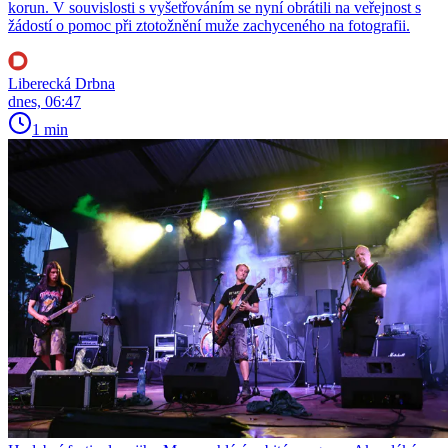
korun. V souvislosti s vyšetřováním se nyní obrátili na veřejnost s
žádostí o pomoc při ztotožnění muže zachyceného na fotografii.
Liberecká Drbna
dnes, 06:47
1 min