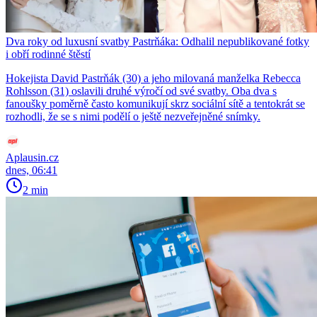
Dva roky od luxusní svatby Pastrňáka: Odhalil nepublikované fotky
i obří rodinné štěstí
Hokejista David Pastrňák (30) a jeho milovaná manželka Rebecca
Rohlsson (31) oslavili druhé výročí od své svatby. Oba dva s
fanoušky poměrně často komunikují skrz sociální sítě a tentokrát se
rozhodli, že se s nimi podělí o ještě nezveřejněné snímky.
Aplausin.cz
dnes, 06:41
2 min