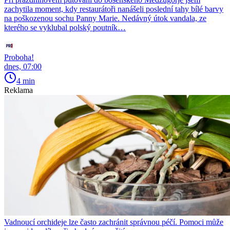
zachytila moment, kdy restaurátoři nanášeli poslední tahy bílé barvy
na poškozenou sochu Panny Marie. Nedávný útok vandala, ze
kterého se vyklubal polský poutník…
Proboha!
dnes, 07:00
4 min
Reklama
Vadnoucí orchideje lze často zachránit správnou péčí. Pomoci může