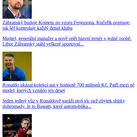
Zábranský buduje Kometu po vzoru Fergusona. Kučeřík popisuje,
jak šéf kontroluje každý detail klubu
Majitel, generální manažer a nově opět hlavní trenér v jedné osobě.
Libor Zábranský stáhl veškeré sportovní...
Ronaldo ukázal kolekci aut v hodnotě 700 milionů Kč. Patří mezi ně
model, kterých vzniklo jen deset
Jeden jediný vůz v Ronaldově garáži stojí víc než zbytek sbírky
dohromady. Je to Bugatti, které automobilka...