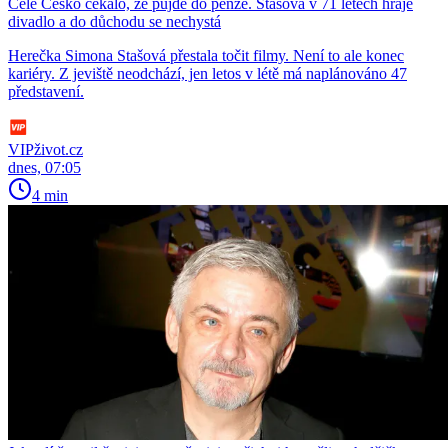
Celé Česko čekalo, že půjde do penze. Stašová v 71 letech hraje
divadlo a do důchodu se nechystá
Herečka Simona Stašová přestala točit filmy. Není to ale konec
kariéry. Z jeviště neodchází, jen letos v létě má naplánováno 47
představení.
VIPživot.cz
dnes, 07:05
4 min