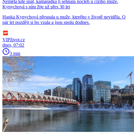
Neměla kde spát, kamarádka jí sehnala nocleh u cizího muže.
Kynychová s ním žije už přes 30 let
Hanka Kynychová přespala u muže, kterého v životě neviděla. O
pár let později si ho vzala a jsou spolu dodnes.
VIPživot.cz
dnes, 07:02
3 min