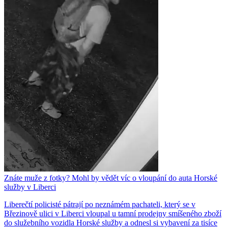
Znáte muže z fotky? Mohl by vědět víc o vloupání do auta Horské
služby v Liberci
Liberečtí policisté pátrají po neznámém pachateli, který se v
Březinově ulici v Liberci vloupal u tamní prodejny smíšeného zboží
do služebního vozidla Horské služby a odnesl si vybavení za tisíce