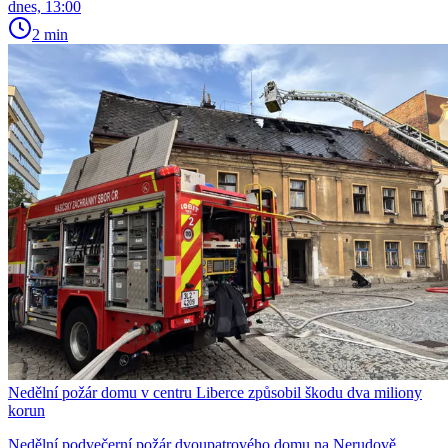
dnes, 13:00
2 min
Nedělní požár domu v centru Liberce způsobil škodu dva miliony
korun
Nedělní podvečerní požár dvoupatrového domu na Nerudově