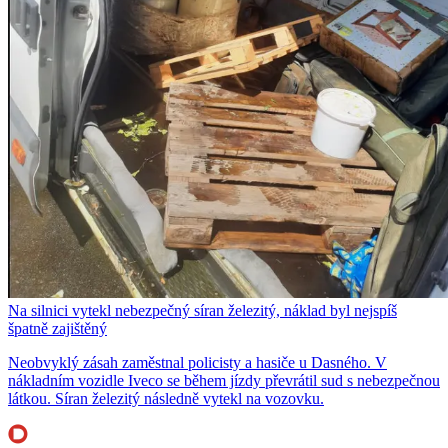
Na silnici vytekl nebezpečný síran železitý, náklad byl nejspíš
špatně zajištěný
Neobvyklý zásah zaměstnal policisty a hasiče u Dasného. V
nákladním vozidle Iveco se během jízdy převrátil sud s nebezpečnou
látkou. Síran železitý následně vytekl na vozovku.