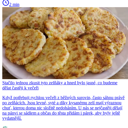
2 min
Stačilo jednou zkusit tyto zelňáky a hned bylo jasné, co budeme
dělat častěji k večeři
Když potřebuji rychlou večeři z běžných surovin, často sáhnu právě
po zelňácích. Jsou levné, syté a díky kysanému zelí mají výraznou
chuť, kterou doma nic složitě nedoháním. U nás se nejčastěji dělají
na pánvi se sádlem a občas do těsta přidám i párek, aby byly ještě
vydatnější.