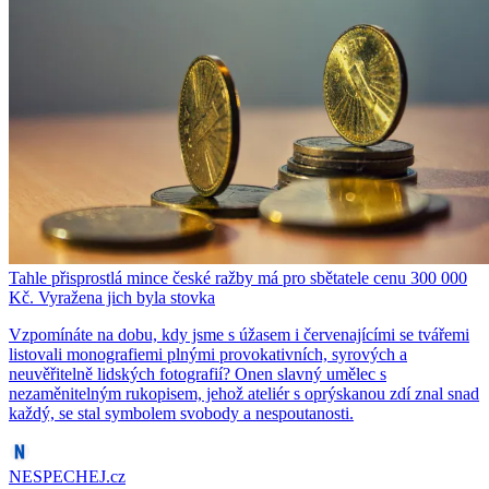
Tahle přisprostlá mince české ražby má pro sbětatele cenu 300 000
Kč. Vyražena jich byla stovka
Vzpomínáte na dobu, kdy jsme s úžasem i červenajícími se tvářemi
listovali monografiemi plnými provokativních, syrových a
neuvěřitelně lidských fotografií? Onen slavný umělec s
nezaměnitelným rukopisem, jehož ateliér s oprýskanou zdí znal snad
každý, se stal symbolem svobody a nespoutanosti.
NESPECHEJ.cz