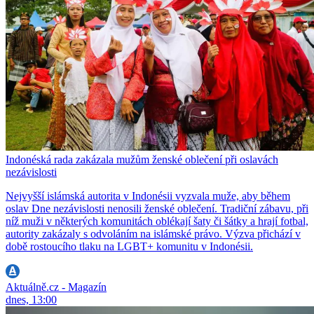
Indonéská rada zakázala mužům ženské oblečení při oslavách
nezávislosti
Nejvyšší islámská autorita v Indonésii vyzvala muže, aby během
oslav Dne nezávislosti nenosili ženské oblečení. Tradiční zábavu, při
níž muži v některých komunitách oblékají šaty či šátky a hrají fotbal,
autority zakázaly s odvoláním na islámské právo. Výzva přichází v
době rostoucího tlaku na LGBT+ komunitu v Indonésii.
Aktuálně.cz - Magazín
dnes, 13:00