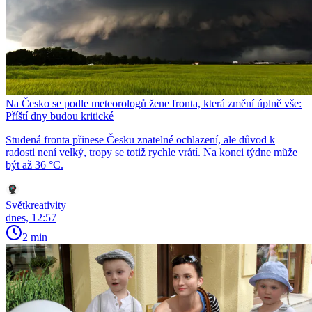
Na Česko se podle meteorologů žene fronta, která změní úplně vše:
Příští dny budou kritické
Studená fronta přinese Česku znatelné ochlazení, ale důvod k
radosti není velký, tropy se totiž rychle vrátí. Na konci týdne může
být až 36 °C.
Světkreativity
dnes, 12:57
2 min