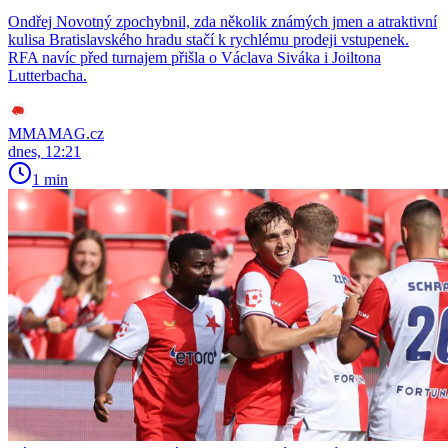
Ondřej Novotný zpochybnil, zda několik známých jmen a atraktivní
kulisa Bratislavského hradu stačí k rychlému prodeji vstupenek.
RFA navíc před turnajem přišla o Václava Siváka i Joiltona
Lutterbacha.
MMAMAG.cz
dnes, 12:21
1 min