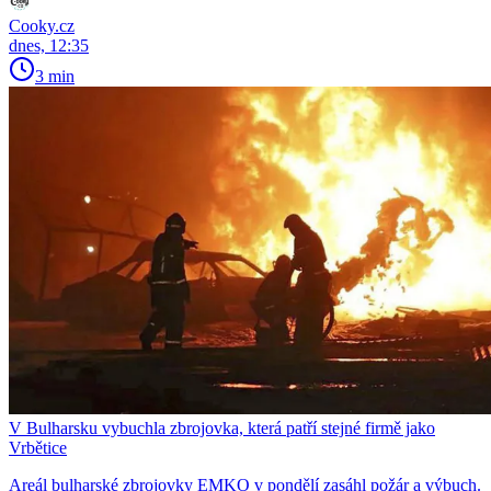
Cooky.cz
dnes, 12:35
3 min
V Bulharsku vybuchla zbrojovka, která patří stejné firmě jako
Vrbětice
Areál bulharské zbrojovky EMKO v pondělí zasáhl požár a výbuch.