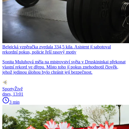
Belgická vzpěračka zvedala 334,5 kila. Asistent jí sabotoval
rekordní pokus, policie řeší rasový motiv
Sonita Muluhová měla na mistrovství světa v Druskininkai překonat
vlastní rekord ve dřepu. Místo toho jí pokus znehodnotil člověk,
jehož jedinou úlohou bylo chránit její bezpečnost.
SportyŽivě
dnes, 13:01
3 min