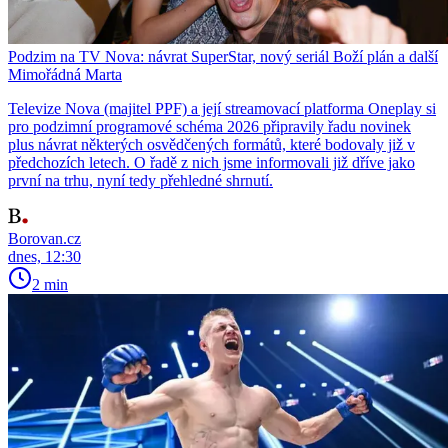
Podzim na TV Nova: návrat SuperStar, nový seriál Boží plán a další
Mimořádná Marta
Televize Nova (majitel PPF) a její streamovací platforma Oneplay si
pro podzimní programové schéma 2026 připravily řadu novinek
plus návrat některých osvědčených formátů, které bodovaly již v
předchozích letech. O řadě z nich jsme informovali již dříve jako
první na trhu, nyní tedy přehledné shrnutí.
Borovan.cz
dnes, 12:30
2 min