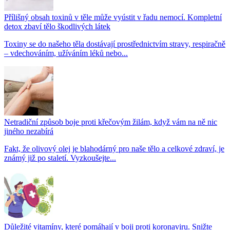
Přílišný obsah toxinů v těle může vyústit v řadu nemocí. Kompletní
detox zbaví tělo škodlivých látek
Toxiny se do našeho těla dostávají prostřednictvím stravy, respiračně
– vdechováním, užíváním léků nebo...
Netradiční způsob boje proti křečovým žilám, když vám na ně nic
jiného nezabírá
Fakt, že olivový olej je blahodárný pro naše tělo a celkové zdraví, je
známý již po staletí. Vyzkoušejte...
Důležité vitamíny, které pomáhají v boji proti koronaviru. Snižte