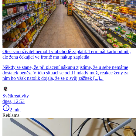
Otec samoživitel nemohl v obchodě zaplatit. Terminál kartu odmítl,
ale žena čekající ve frontě mu nákup zaplatila
Někdy se stane, že při placení nákupu zjistíme, že u sebe nemáme
dostatek peněz. V této situaci se ocitl i mladý muž, reakce ženy za
ním ho však natolik dojala, že se o svůj zážitek [...]...
Světkreativity
dnes, 12:53
2 min
Reklama