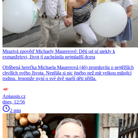
Mrazivá zpověď Michaely Maurerové: Děti od ní utekly k
exmanželovi, život jí zachránila nejmladší dcera
Oblíbená herečka Michaela Maurerová (46) promluvila o nejtěžších
chvílích svého života. Nepřála si nic jiného než mít velkou milující
rodinu. Jenomže nyní o své dvě starší děti přišla.
Aplausin.cz
dnes, 12:56
2 min