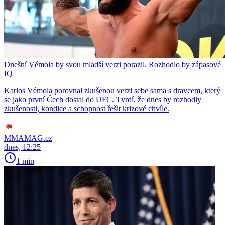
Dnešní Vémola by svou mladší verzi porazil. Rozhodlo by zápasové
IQ
Karlos Vémola porovnal zkušenou verzi sebe sama s dravcem, který
se jako první Čech dostal do UFC. Tvrdí, že dnes by rozhodly
zkušenosti, kondice a schopnost řešit krizové chvíle.
MMAMAG.cz
dnes, 12:25
1 min