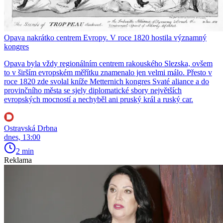
Opava nakrátko centrem Evropy. V roce 1820 hostila významný
kongres
Opava byla vždy regionálním centrem rakouského Slezska, ovšem
to v širším evropském měřítku znamenalo jen velmi málo. Přesto v
roce 1820 zde svolal kníže Metternich kongres Svaté aliance a do
provinčního města se sjely diplomatické sbory největších
evropských mocností a nechyběl ani pruský král a ruský car.
Ostravská Drbna
dnes, 13:00
2 min
Reklama