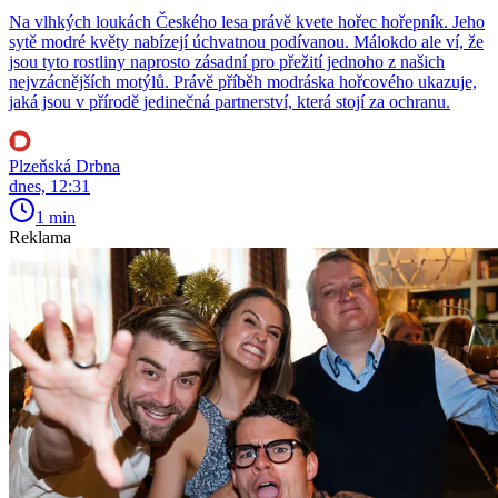
Na vlhkých loukách Českého lesa právě kvete hořec hořepník. Jeho
sytě modré květy nabízejí úchvatnou podívanou. Málokdo ale ví, že
jsou tyto rostliny naprosto zásadní pro přežití jednoho z našich
nejvzácnějších motýlů. Právě příběh modráska hořcového ukazuje,
jaká jsou v přírodě jedinečná partnerství, která stojí za ochranu.
Plzeňská Drbna
dnes, 12:31
1 min
Reklama