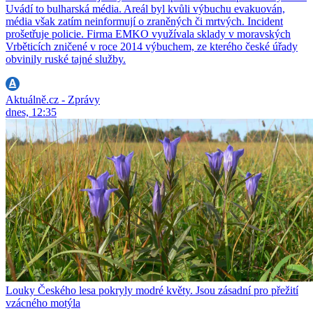
Uvádí to bulharská média. Areál byl kvůli výbuchu evakuován,
média však zatím neinformují o zraněných či mrtvých. Incident
prošetřuje policie. Firma EMKO využívala sklady v moravských
Vrběticích zničené v roce 2014 výbuchem, ze kterého české úřady
obvinily ruské tajné služby.
Aktuálně.cz - Zprávy
dnes, 12:35
Louky Českého lesa pokryly modré květy. Jsou zásadní pro přežití
vzácného motýla