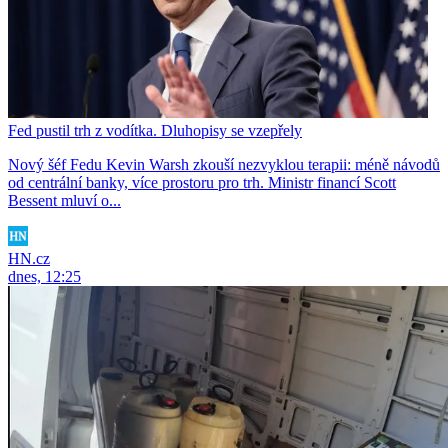
Fed pustil trh z vodítka. Dluhopisy se vzepřely
Nový šéf Fedu Kevin Warsh zkouší nezvyklou terapii: méně návodů
od centrální banky, více prostoru pro trh. Ministr financí Scott
Bessent mluví o...
HN.cz
dnes, 12:25