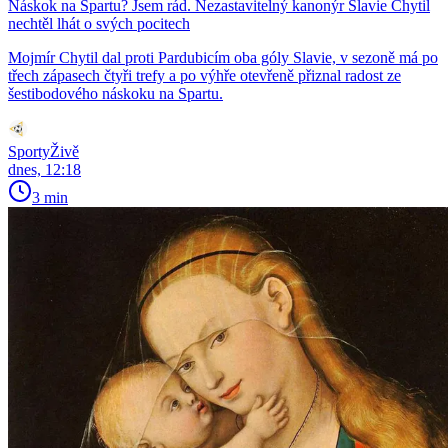
Náskok na Spartu? Jsem rád. Nezastavitelný kanonýr Slavie Chytil
nechtěl lhát o svých pocitech
Mojmír Chytil dal proti Pardubicím oba góly Slavie, v sezoně má po
třech zápasech čtyři trefy a po výhře otevřeně přiznal radost ze
šestibodového náskoku na Spartu.
SportyŽivě
dnes, 12:18
3 min