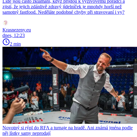
Lidé jsou často zklamaní, když přijdou k výživovému poradci a
zjistí, že jejich zdánlivě zdravý jídelníček je mnohdy horší než
samotný fastfood. Neděláte podobné chyby při stravovaní i vy?
Krasnezeny.eu
dnes, 12:23
2 min
Novotný si rýpl do RFA a turnaje na hradě. Ani známá jména podle
něj lístky samy neprodají