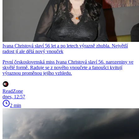
Ivana Christová slaví 56 let a po letech výrazně zhubla. Největší
radost jí ale dělá nový vnouček
První československá miss Ivana Christová slaví 56. narozeniny ve
skvělé formě. Raduje se z nového vnoučete a fanoušci kvitují
výraznou proměnou jejího vzhledu.
ReadZone
dnes, 12:57
2 min