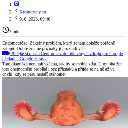
Krasnezeny.eu
9. 6. 2026, 09:48
3 min
Endometrióza: Zákeřný problém, který ženám dokáže pořádně
zatopit. Dobře známé příznaky ji prozradí včas
Přidejte si obsah Centrum.cz do oblíbených zdrojů pro Google
hledání a Google zprávy
Tato diagnóza není tak vzácná, jak by se mohla zdát. U mnoha žen
toto onemocnění probíhá i bez příznaků a přijde se na ně až ve
chvíli, kdy se páru nedaří otěhotnět.