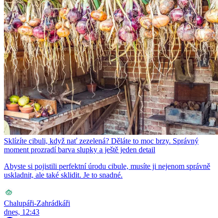
Sklízíte cibuli, když nať zezelená? Děláte to moc brzy. Správný
moment prozradí barva slupky a ještě jeden detail
Abyste si pojistili perfektní úrodu cibule, musíte ji nejenom správně
uskladnit, ale také sklidit. Je to snadné.
Chalupáři-Zahrádkáři
dnes, 12:43