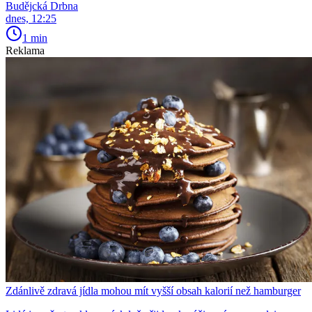
Budějcká Drbna
dnes, 12:25
1 min
Reklama
Zdánlivě zdravá jídla mohou mít vyšší obsah kalorií než hamburger