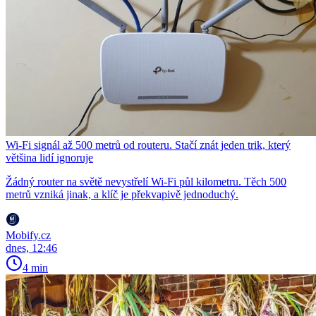
Wi-Fi signál až 500 metrů od routeru. Stačí znát jeden trik, který
většina lidí ignoruje
Žádný router na světě nevystřelí Wi-Fi půl kilometru. Těch 500
metrů vzniká jinak, a klíč je překvapivě jednoduchý.
Mobify.cz
dnes, 12:46
4 min