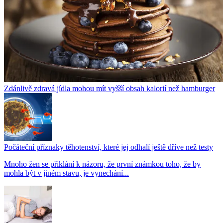
Zdánlivě zdravá jídla mohou mít vyšší obsah kalorií než hamburger
Počáteční příznaky těhotenství, které jej odhalí ještě dříve než testy
Mnoho žen se přiklání k názoru, že první známkou toho, že by
mohla být v jiném stavu, je vynechání...