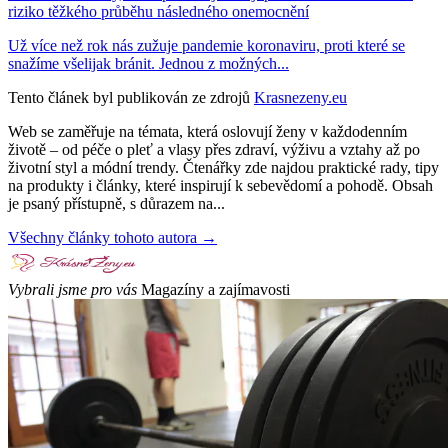
riziko těžkého průběhu následného onemocnění
Už více než rok nás zužuje pandemie koronaviru, proti které se
snažíme všelijak bránit. Jednou z možných...
Tento článek byl publikován ze zdrojů
Krasnezeny.eu
Web se zaměřuje na témata, která oslovují ženy v každodenním
životě – od péče o pleť a vlasy přes zdraví, výživu a vztahy až po
životní styl a módní trendy. Čtenářky zde najdou praktické rady, tipy
na produkty i články, které inspirují k sebevědomí a pohodě. Obsah
je psaný přístupně, s důrazem na...
Všechny články tohoto autora →
Vybrali jsme pro vás
Magazíny a zajímavosti