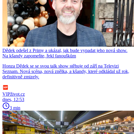
Dědek odešel z Primy a ukázal, jak bude vypadat jeho nová show.
Na kšandy zapomeňte, řekl fanouškům
Honza Dědek se se svou talk show stěhuje od září na Televizi
Seznam. Nová scéna, nová znělka, a kšandy, které odkládal už rok,
definitivně zmizely.
VIPživot.cz
dnes, 12:53
3 min