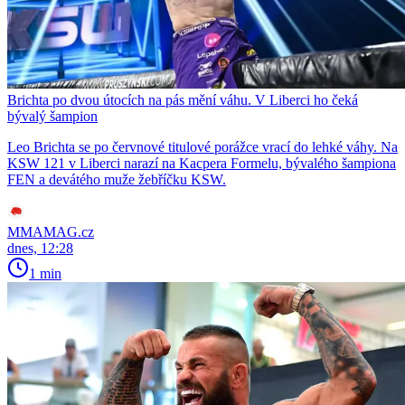
Brichta po dvou útocích na pás mění váhu. V Liberci ho čeká
bývalý šampion
Leo Brichta se po červnové titulové porážce vrací do lehké váhy. Na
KSW 121 v Liberci narazí na Kacpera Formelu, bývalého šampiona
FEN a devátého muže žebříčku KSW.
MMAMAG.cz
dnes, 12:28
1 min