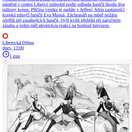
náměstí v centru Liberce způsobil podle odhadu hasičů škodu dva
miliony korun. Příčina vzniku je nadále v šetření, řekla zastupující
krajská mluvčí hasičů Eva Masná. Záchranáři na místě požáru
ošetřili pět zasahujících hasičů, čtyři kvůli přehřátí při náročném
zásahu a jeden měl alergickou reakci na bodnutí hmyzem.
Liberecká Drbna
dnes, 13:00
1 min