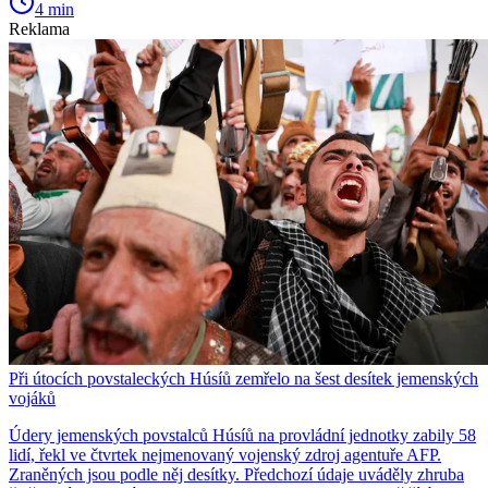
4 min
Reklama
Při útocích povstaleckých Húsíů zemřelo na šest desítek jemenských
vojáků
Údery jemenských povstalců Húsíů na provládní jednotky zabily 58
lidí, řekl ve čtvrtek nejmenovaný vojenský zdroj agentuře AFP.
Zraněných jsou podle něj desítky. Předchozí údaje uváděly zhruba