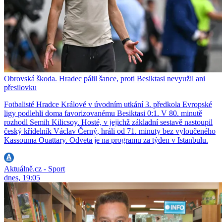
Obrovská škoda. Hradec pálil šance, proti Besiktasi nevyužil ani
přesilovku
Fotbalisté Hradce Králové v úvodním utkání 3. předkola Evropské
ligy podlehli doma favorizovanému Besiktasi 0:1. V 80. minutě
rozhodl Semih Kilicsoy. Hosté, v jejichž základní sestavě nastoupil
český křídelník Václav Černý, hráli od 71. minuty bez vyloučeného
Kassouma Ouattary. Odveta je na programu za týden v Istanbulu.
Aktuálně.cz - Sport
dnes, 19:05