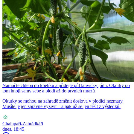
Namočte chleba do kbelíku a přidejte půl lahvičky jódu. Okurky po
tom hnojí samy sebe a plodí až do prvních mrazů
Okurky se mohou na zahradě změnit doslova v plodící nezmary.
Musíte je jen správně vyživit – a pak už se jen těšit z výsledků.
Chalupáři-Zahrádkáři
dnes, 18:45