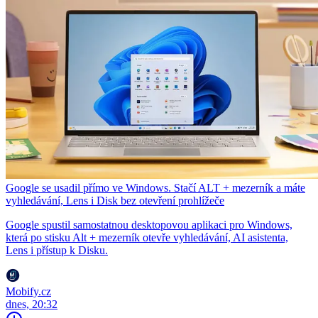
Google se usadil přímo ve Windows. Stačí ALT + mezerník a máte
vyhledávání, Lens i Disk bez otevření prohlížeče
Google spustil samostatnou desktopovou aplikaci pro Windows,
která po stisku Alt + mezerník otevře vyhledávání, AI asistenta,
Lens i přístup k Disku.
Mobify.cz
dnes, 20:32