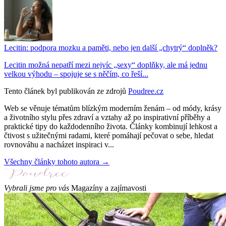
Lecitin: podpora mozku a paměti, nebo jen další „chytrý“ doplněk?
Lecitin možná nepatří mezi nejvíc „sexy“ doplňky, ale má jednu
velkou výhodu – spojuje se s něčím, co řeší...
Tento článek byl publikován ze zdrojů
Poudree.cz
Web se věnuje tématům blízkým moderním ženám – od módy, krásy
a životního stylu přes zdraví a vztahy až po inspirativní příběhy a
praktické tipy do každodenního života. Články kombinují lehkost a
čtivost s užitečnými radami, které pomáhají pečovat o sebe, hledat
rovnováhu a nacházet inspiraci v...
Všechny články tohoto autora →
Vybrali jsme pro vás
Magazíny a zajímavosti