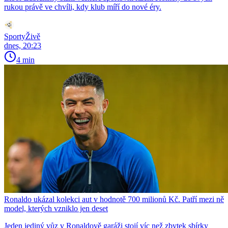
rukou právě ve chvíli, kdy klub míří do nové éry.
SportyŽivě
dnes, 20:23
4 min
Ronaldo ukázal kolekci aut v hodnotě 700 milionů Kč. Patří mezi ně
model, kterých vzniklo jen deset
Jeden jediný vůz v Ronaldově garáži stojí víc než zbytek sbírky