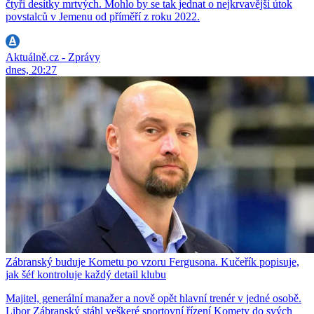
čtyři desítky mrtvých. Mohlo by se tak jednat o nejkrvavější útok
povstalců v Jemenu od příměří z roku 2022.
Aktuálně.cz - Zprávy
dnes, 20:27
Zábranský buduje Kometu po vzoru Fergusona. Kučeřík popisuje,
jak šéf kontroluje každý detail klubu
Majitel, generální manažer a nově opět hlavní trenér v jedné osobě.
Libor Zábranský stáhl veškeré sportovní řízení Komety do svých