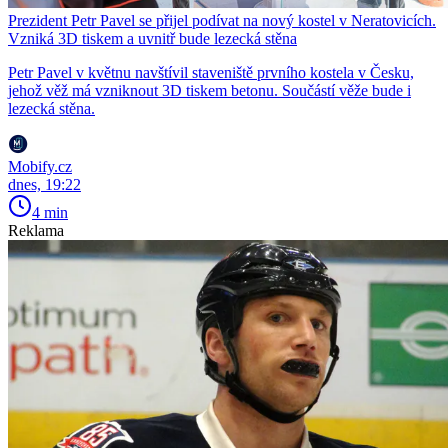
Prezident Petr Pavel se přijel podívat na nový kostel v Neratovicích.
Vzniká 3D tiskem a uvnitř bude lezecká stěna
Petr Pavel v květnu navštívil staveniště prvního kostela v Česku,
jehož věž má vzniknout 3D tiskem betonu. Součástí věže bude i
lezecká stěna.
Mobify.cz
dnes, 19:22
4 min
Reklama