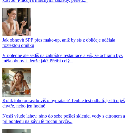
kotvou. Pracují s mléčnými základy, perletí,...
Jak obnovit SPF přes make-up, aniž by sis z obličeje udělala
rozteklou omítku
V poledne ale sedíš na zahrádce restaurace a víš, že ochranu bys
měla obnovit. Jenže jak? Přetřít celý...
Kolik toho opravdu víš o hydrataci? Tenhle test odhalí, jestli piješ
chytře, nebo jen hodně
Nosíš všude lahev, ráno do sebe pošleš sklenici vody s citronem a
při pohledu na kávu tě trochu hryže...