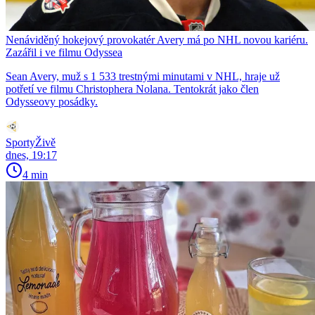
Nenáviděný hokejový provokatér Avery má po NHL novou kariéru.
Zazářil i ve filmu Odyssea
Sean Avery, muž s 1 533 trestnými minutami v NHL, hraje už
potřetí ve filmu Christophera Nolana. Tentokrát jako člen
Odysseovy posádky.
SportyŽivě
dnes, 19:17
4 min