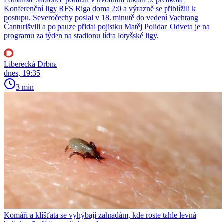
Konferenční ligy RFS Riga doma 2:0 a výrazně se přiblížili k
postupu. Severočechy poslal v 18. minutě do vedení Vachtang
Čanturišvili a po pauze přidal pojistku Matěj Polidar. Odveta je na
programu za týden na stadionu lídra lotyšské ligy.
Liberecká Drbna
dnes, 19:35
3 min
Komáři a klíšťata se vyhýbají zahradám, kde roste tahle levná