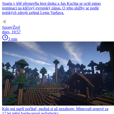
Sparta v létě přestavěla hrot útoku a Jan Kuchta se ocitl mimo
nominaci na klíčový evropský zápas. O jeho služby se podle
polských zdrojů zajímá Legia Varšava.
SportyŽivě
dnes, 19:57
3 min
Kdo má starší počítač, možná si už nezahraje. Minecraft poprvé za
17 let mění hardwarové požadavky