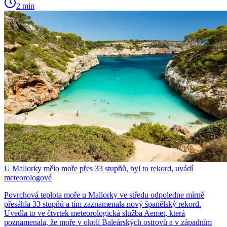
2 min
U Mallorky mělo moře přes 33 stupňů, byl to rekord, uvádí
meteorologové
Povrchová teplota moře u Mallorky ve středu odpoledne mírně
přesáhla 33 stupňů a tím zaznamenala nový španělský rekord.
Uvedla to ve čtvrtek meteorologická služba Aemet, která
poznamenala, že moře v okolí Baleárských ostrovů a v západním