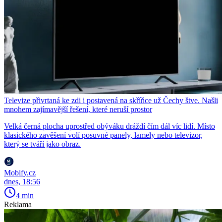
Televize přivrtaná ke zdi i postavená na skříňce už Čechy štve. Našli
mnohem zajímavější řešení, které neruší prostor
Velká černá plocha uprostřed obýváku dráždí čím dál víc lidí. Místo
klasického zavěšení volí posuvné panely, lamely nebo televizor,
který se tváří jako obraz.
Mobify.cz
dnes, 18:56
4 min
Reklama