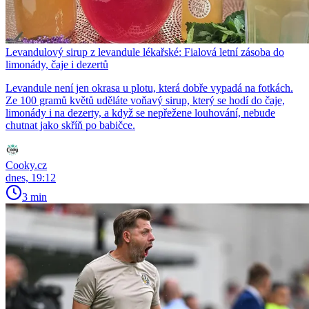
Levandulový sirup z levandule lékařské: Fialová letní zásoba do
limonády, čaje i dezertů
Levandule není jen okrasa u plotu, která dobře vypadá na fotkách.
Ze 100 gramů květů uděláte voňavý sirup, který se hodí do čaje,
limonády i na dezerty, a když se nepřežene louhování, nebude
chutnat jako skříň po babičce.
Cooky.cz
dnes, 19:12
3 min