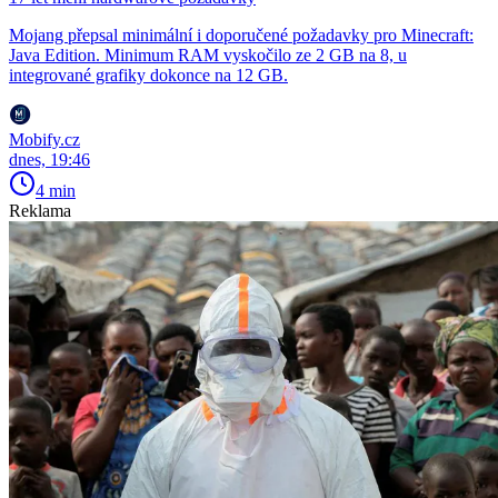
Mojang přepsal minimální i doporučené požadavky pro Minecraft:
Java Edition. Minimum RAM vyskočilo ze 2 GB na 8, u
integrované grafiky dokonce na 12 GB.
Mobify.cz
dnes, 19:46
4 min
Reklama