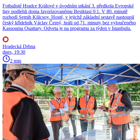
Fotbalisté Hradce Králové v úvodním utkání 3. předkola Evropské
ligy podlehli doma favorizovanému Besiktasi 0:1. V 80. minutě
rozhodl Semih Kilicsoy. Hosté, v jejichž základní sestavě nastoupil
český křídelník Václav Černý, hráli od 71. minuty bez vyloučeného
Kassouma Ouattary. Odveta je na programu za týden v Istanbulu.
Hradecká Drbna
dnes, 19:30
2 min