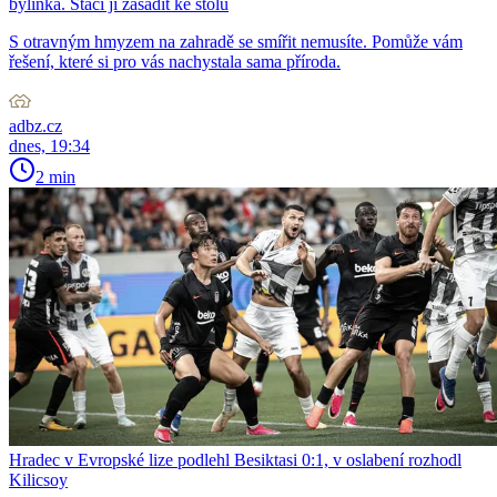
bylinka. Stačí ji zasadit ke stolu
S otravným hmyzem na zahradě se smířit nemusíte. Pomůže vám
řešení, které si pro vás nachystala sama příroda.
adbz.cz
dnes, 19:34
2 min
Hradec v Evropské lize podlehl Besiktasi 0:1, v oslabení rozhodl
Kilicsoy