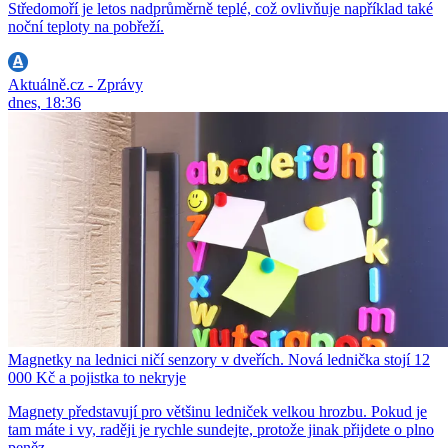
Středomoří je letos nadprůměrně teplé, což ovlivňuje například také
noční teploty na pobřeží.
Aktuálně.cz - Zprávy
dnes, 18:36
Magnetky na lednici ničí senzory v dveřích. Nová lednička stojí 12
000 Kč a pojistka to nekryje
Magnety představují pro většinu ledniček velkou hrozbu. Pokud je
tam máte i vy, raději je rychle sundejte, protože jinak přijdete o plno
peněz.