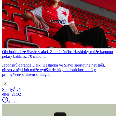
Obchodníci ze Slavie v akci. Z nechtěného Hashioky může kápnout
pěkný balík, až 70 milionů
Japonský obránce Daiki Hashioka ve Slavii sportovně neuspěl,
přesto z něj klub může vytěžit desítky milionů korun díky
promyšlené smluvní strategii.
SportyŽivě
dnes, 21:32
3 min