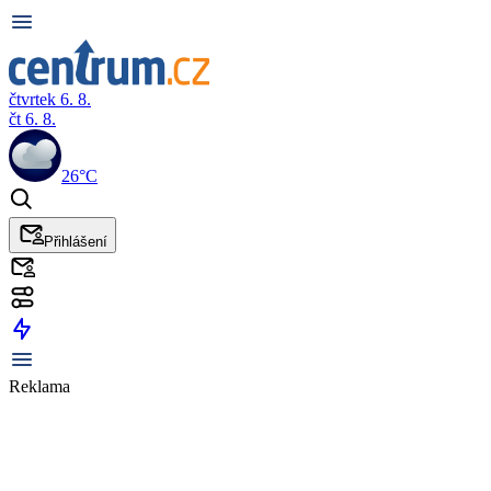
čtvrtek 6. 8.
čt 6. 8.
26°C
Přihlášení
Reklama