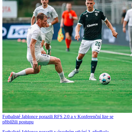
Fotbalisté Jablonce porazili RFS 2:0 a v Konferenční lize se
přiblížili postupu
Fotbalisté Jablonce porazili v úvodním utkání 3. předkola