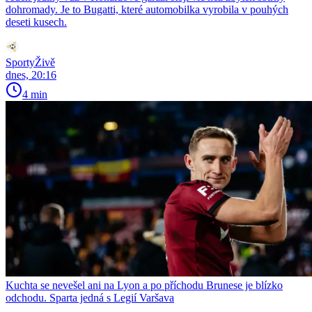
dohromady. Je to Bugatti, které automobilka vyrobila v pouhých
deseti kusech.
SportyŽivě
dnes, 20:16
4 min
Kuchta se nevešel ani na Lyon a po příchodu Brunese je blízko
odchodu. Sparta jedná s Legií Varšava