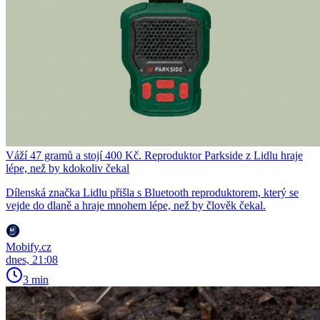
Váží 47 gramů a stojí 400 Kč. Reproduktor Parkside z Lidlu hraje
lépe, než by kdokoliv čekal
Dílenská značka Lidlu přišla s Bluetooth reproduktorem, který se
vejde do dlaně a hraje mnohem lépe, než by člověk čekal.
Mobify.cz
dnes, 21:08
3 min