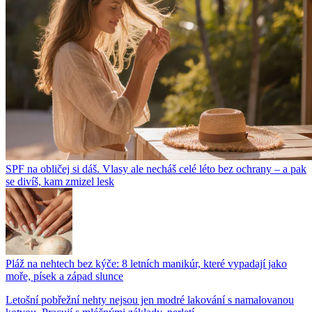
SPF na obličej si dáš. Vlasy ale necháš celé léto bez ochrany – a pak
se divíš, kam zmizel lesk
Pláž na nehtech bez kýče: 8 letních manikúr, které vypadají jako
moře, písek a západ slunce
Letošní pobřežní nehty nejsou jen modré lakování s namalovanou