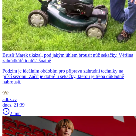
Brusíř Marek ukázal, pod jakým úhlem brousit nůž sekačky. Většina
zahrádkářů to dělá špatně
Podzim je ideálním obdobím pro přípravu zahradní techniky na
příští sezonu. Začít je dobré u sekačky, kterou je třeba důkladně
nabrousit.
adbz.cz
dnes, 21:39
2 min