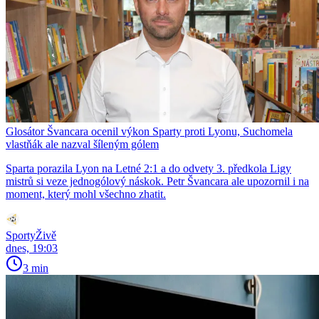
Glosátor Švancara ocenil výkon Sparty proti Lyonu, Suchomela
vlastňák ale nazval šíleným gólem
Sparta porazila Lyon na Letné 2:1 a do odvety 3. předkola Ligy
mistrů si veze jednogólový náskok. Petr Švancara ale upozornil i na
moment, který mohl všechno zhatit.
SportyŽivě
dnes, 19:03
3 min