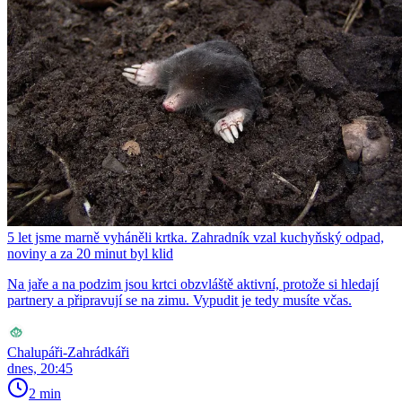
5 let jsme marně vyháněli krtka. Zahradník vzal kuchyňský odpad,
noviny a za 20 minut byl klid
Na jaře a na podzim jsou krtci obzvláště aktivní, protože si hledají
partnery a připravují se na zimu. Vypudit je tedy musíte včas.
Chalupáři-Zahrádkáři
dnes, 20:45
2 min