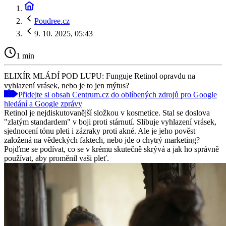
Poudree.cz
9. 10. 2025, 05:43
1 min
ELIXÍR MLÁDÍ POD LUPU: Funguje Retinol opravdu na
vyhlazení vrásek, nebo je to jen mýtus?
Přidejte si obsah Centrum.cz do oblíbených zdrojů pro Google
hledání a Google zprávy
Retinol je nejdiskutovanější složkou v kosmetice. Stal se doslova
"zlatým standardem" v boji proti stárnutí. Slibuje vyhlazení vrásek,
sjednocení tónu pleti i zázraky proti akné. Ale je jeho pověst
založená na vědeckých faktech, nebo jde o chytrý marketing?
Pojďme se podívat, co se v krému skutečně skrývá a jak ho správně
používat, aby proměnil vaši pleť.