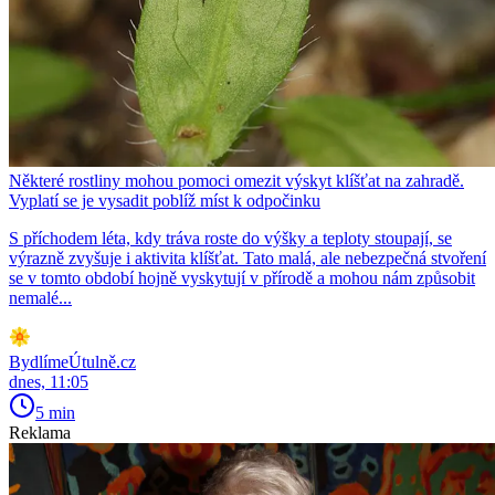
Některé rostliny mohou pomoci omezit výskyt klíšťat na zahradě.
Vyplatí se je vysadit poblíž míst k odpočinku
S příchodem léta, kdy tráva roste do výšky a teploty stoupají, se
výrazně zvyšuje i aktivita klíšťat. Tato malá, ale nebezpečná stvoření
se v tomto období hojně vyskytují v přírodě a mohou nám způsobit
nemalé...
BydlímeÚtulně.cz
dnes, 11:05
5 min
Reklama