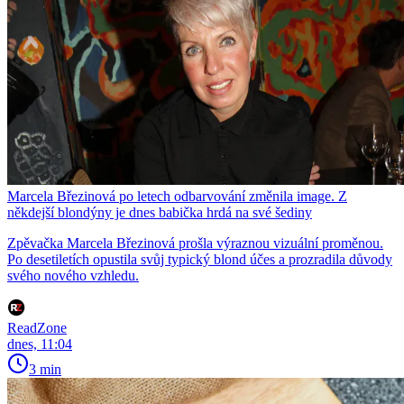
Marcela Březinová po letech odbarvování změnila image. Z
někdejší blondýny je dnes babička hrdá na své šediny
Zpěvačka Marcela Březinová prošla výraznou vizuální proměnou.
Po desetiletích opustila svůj typický blond účes a prozradila důvody
svého nového vzhledu.
ReadZone
dnes, 11:04
3 min