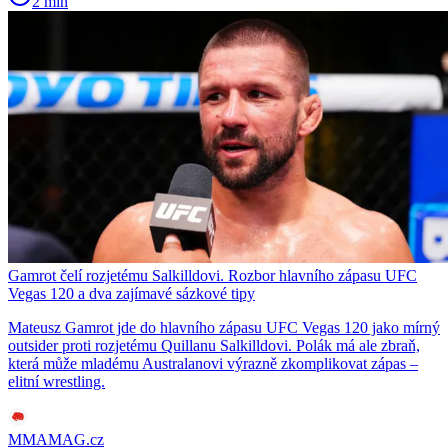
2 min
Gamrot čelí rozjetému Salkilldovi. Rozbor hlavního zápasu UFC
Vegas 120 a dva zajímavé sázkové tipy
Mateusz Gamrot jde do hlavního zápasu UFC Vegas 120 jako mírný
outsider proti rozjetému Quillanu Salkilldovi. Polák má ale zbraň,
která může mladému Australanovi výrazně zkomplikovat zápas –
elitní wrestling.
MMAMAG.cz