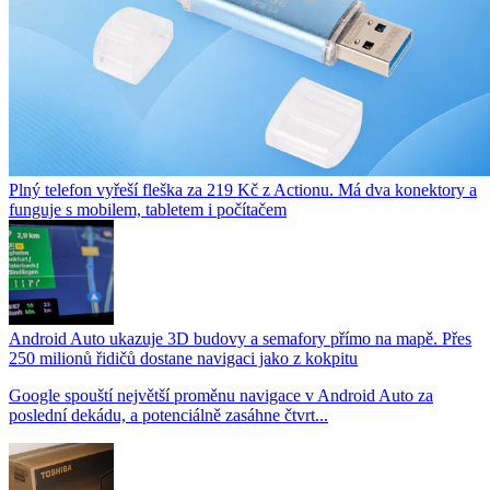
Plný telefon vyřeší fleška za 219 Kč z Actionu. Má dva konektory a
funguje s mobilem, tabletem i počítačem
Android Auto ukazuje 3D budovy a semafory přímo na mapě. Přes
250 milionů řidičů dostane navigaci jako z kokpitu
Google spouští největší proměnu navigace v Android Auto za
poslední dekádu, a potenciálně zasáhne čtvrt...