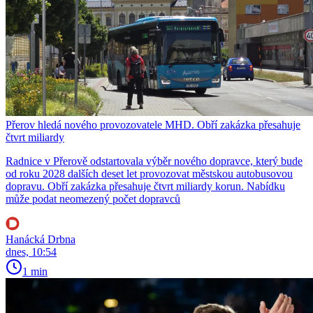
Přerov hledá nového provozovatele MHD. Obří zakázka přesahuje
čtvrt miliardy
Radnice v Přerově odstartovala výběr nového dopravce, který bude
od roku 2028 dalších deset let provozovat městskou autobusovou
dopravu. Obří zakázka přesahuje čtvrt miliardy korun. Nabídku
může podat neomezený počet dopravců
Hanácká Drbna
dnes, 10:54
1 min