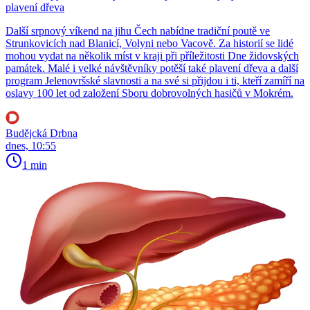
plavení dřeva
Další srpnový víkend na jihu Čech nabídne tradiční poutě ve
Strunkovicích nad Blanicí, Volyni nebo Vacově. Za historií se lidé
mohou vydat na několik míst v kraji při příležitosti Dne židovských
památek. Malé i velké návštěvníky potěší také plavení dřeva a další
program Jelenovršské slavnosti a na své si přijdou i ti, kteří zamíří na
oslavy 100 let od založení Sboru dobrovolných hasičů v Mokrém.
Budějcká Drbna
dnes, 10:55
1 min