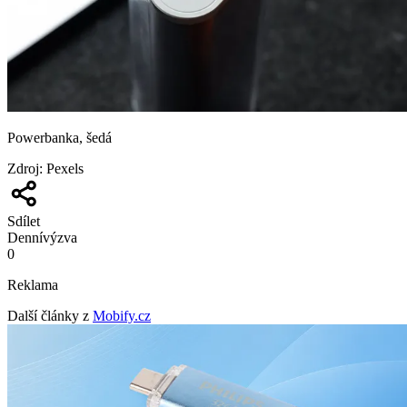
Powerbanka, šedá
Zdroj
:
Pexels
Sdílet
Denní
výzva
0
Reklama
Další články z
Mobify.cz