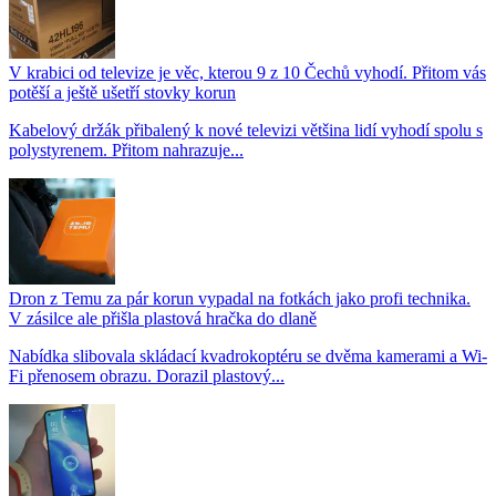
V krabici od televize je věc, kterou 9 z 10 Čechů vyhodí. Přitom vás
potěší a ještě ušetří stovky korun
Kabelový držák přibalený k nové televizi většina lidí vyhodí spolu s
polystyrenem. Přitom nahrazuje...
Dron z Temu za pár korun vypadal na fotkách jako profi technika.
V zásilce ale přišla plastová hračka do dlaně
Nabídka slibovala skládací kvadrokoptéru se dvěma kamerami a Wi-
Fi přenosem obrazu. Dorazil plastový...