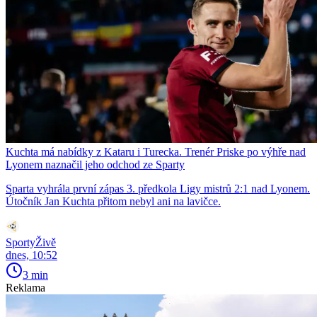
Kuchta má nabídky z Kataru i Turecka. Trenér Priske po výhře nad
Lyonem naznačil jeho odchod ze Sparty
Sparta vyhrála první zápas 3. předkola Ligy mistrů 2:1 nad Lyonem.
Útočník Jan Kuchta přitom nebyl ani na lavičce.
SportyŽivě
dnes, 10:52
3 min
Reklama