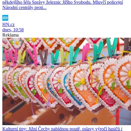
někdejšího šéfa Správy železnic Jiřího Svobodu. Mluvčí policejní
Národní centrály proti...
HN.cz
dnes, 10:58
Reklama
Kulturní tipy: Jižní Čechy nabídnou poutě, oslavy výročí hasičů i