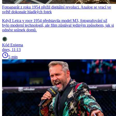
Fotoaparát z roku 1954 přežil digitální revoluci. Analog se vrací ve
světě dokonale hladkých fotek
Když Leica v roce 1954 představila model M3, fotografování už
bylo moderní technologií, ale film zůstával jediným způsobem, jak si
odnést snímek domů.
Kód Enigma
dnes, 11:13
5 min