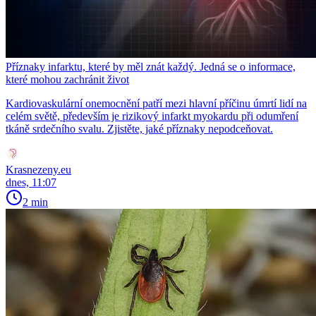
Příznaky infarktu, které by měl znát každý. Jedná se o informace,
které mohou zachránit život
Kardiovaskulární onemocnění patří mezi hlavní příčinu úmrtí lidí na
celém světě, především je rizikový infarkt myokardu při odumření
tkáně srdečního svalu. Zjistěte, jaké příznaky nepodceňovat.
Krasnezeny.eu
dnes, 11:07
2 min