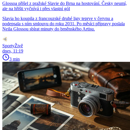
Glossoa přišel z pražské Slavie do Brna na hostování. Česky neumí,
ale na hřišti vyčnívá i přes vlastní gól
Slavia ho koupila z francouzské druhé ligy teprve v červnu a
podepsala s ním smlouvu do roku 2031. Po měsíci přípravy poslala
Neila Glossou sbírat minuty do brněnského Artisu.
SportyŽivě
dnes, 11:19
3 min