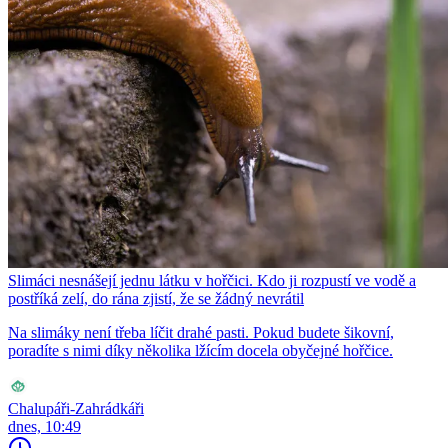
Slimáci nesnášejí jednu látku v hořčici. Kdo ji rozpustí ve vodě a
postříká zelí, do rána zjistí, že se žádný nevrátil
Na slimáky není třeba líčit drahé pasti. Pokud budete šikovní,
poradíte s nimi díky několika lžícím docela obyčejné hořčice.
Chalupáři-Zahrádkáři
dnes, 10:49