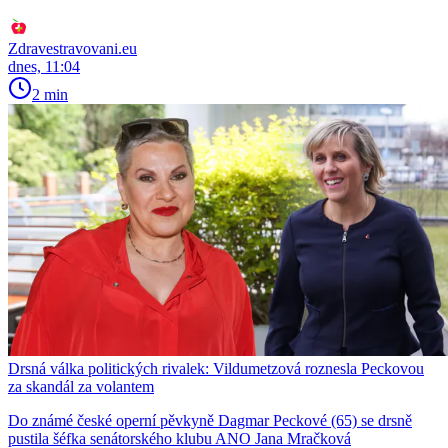
Zdravestravovani.eu
dnes, 11:04
2 min
Drsná válka politických rivalek: Vildumetzová roznesla Peckovou
za skandál za volantem
Do známé české operní pěvkyně Dagmar Peckové (65) se drsně
pustila šéfka senátorského klubu ANO Jana Mračková