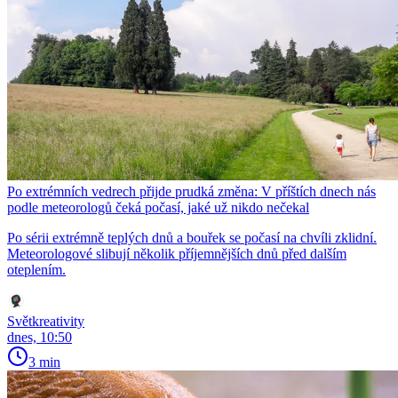
Po extrémních vedrech přijde prudká změna: V příštích dnech nás
podle meteorologů čeká počasí, jaké už nikdo nečekal
Po sérii extrémně teplých dnů a bouřek se počasí na chvíli zklidní.
Meteorologové slibují několik příjemnějších dnů před dalším
oteplením.
Světkreativity
dnes, 10:50
3 min