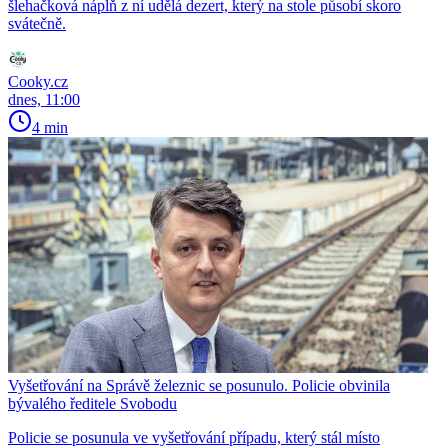
šlehačková náplň z ní udělá dezert, který na stole působí skoro
svátečně.
Cooky.cz
dnes, 11:00
4 min
Vyšetřování na Správě železnic se posunulo. Policie obvinila
bývalého ředitele Svobodu
Policie se posunula ve vyšetřování případu, který stál místo