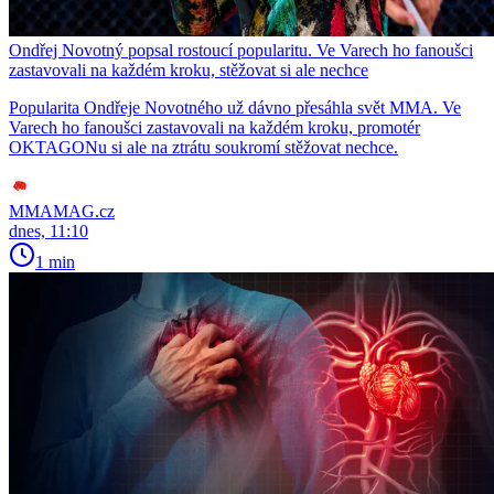
Ondřej Novotný popsal rostoucí popularitu. Ve Varech ho fanoušci
zastavovali na každém kroku, stěžovat si ale nechce
Popularita Ondřeje Novotného už dávno přesáhla svět MMA. Ve
Varech ho fanoušci zastavovali na každém kroku, promotér
OKTAGONu si ale na ztrátu soukromí stěžovat nechce.
MMAMAG.cz
dnes, 11:10
1 min