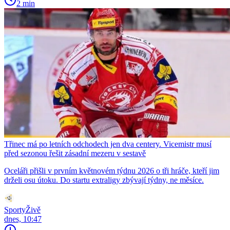
2 min
Třinec má po letních odchodech jen dva centery. Vicemistr musí
před sezonou řešit zásadní mezeru v sestavě
Oceláři přišli v prvním květnovém týdnu 2026 o tři hráče, kteří jim
drželi osu útoku. Do startu extraligy zbývají týdny, ne měsíce.
SportyŽivě
dnes, 10:47