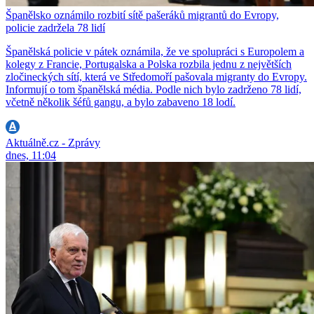
Španělsko oznámilo rozbití sítě pašeráků migrantů do Evropy,
policie zadržela 78 lidí
Španělská policie v pátek oznámila, že ve spolupráci s Europolem a
kolegy z Francie, Portugalska a Polska rozbila jednu z největších
zločineckých sítí, která ve Středomoří pašovala migranty do Evropy.
Informují o tom španělská média. Podle nich bylo zadrženo 78 lidí,
včetně několik šéfů gangu, a bylo zabaveno 18 lodí.
Aktuálně.cz - Zprávy
dnes, 11:04