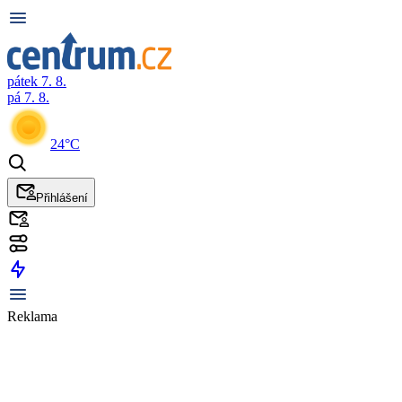
pátek 7. 8.
pá 7. 8.
24°C
Přihlášení
Reklama