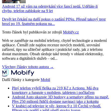
Android 17 už vám na odemykání více šancí nedá. Uděláte-li
chybu, telefon zablokuje na 9 let
Devět let čekání na další pokus o zadání PINu. Přesně takový trest
hrozí po 19. špatném pokusu na...
Tento článek byl publikován ze zdrojů
Mobify.cz
Web se zaměřuje na mobilní telefony, chytré technologie a moderní
aplikace. Čtenáři zde najdou recenze nových modelů, srovnání
zařízení, tipy na užitečné aplikace i praktické rady, jak z telefonu
dostat maximum. Obsah sleduje také trendy v oblasti elektroniky,
softwaru a digitálních služeb – od...
Všechny články tohoto autora →
Další články z kategorie
Mobil
Plný telefon vyřeší fleška za 219 Kč z Actionu. Má dva
konektory a funguje s mobilem, tabletem i počítačem
Android Auto ukazuje 3D budovy a semafory přímo na mapě.
Přes 250 milionů řidičů dostane navigaci jako z kokpitu
V krabici od televize je věc, kterou 9 z 10 Čechů vyhodí.
Přitom vás potěší a ještě ušetří stovky korun