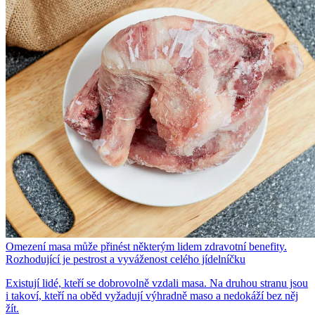
Omezení masa může přinést některým lidem zdravotní benefity.
Rozhodující je pestrost a vyváženost celého jídelníčku
Existují lidé, kteří se dobrovolně vzdali masa. Na druhou stranu jsou
i takoví, kteří na oběd vyžadují výhradně maso a nedokáží bez něj
žít.