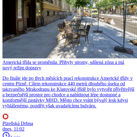
Americká třída se proměnila. Přibyly stromy, sdílená zóna a má
nový režim dopravy
Do finále jde po třech měsících prací rekonstrukce Americké třídy v
centru Plzně. Cílem rekonstrukce 440 metrů dlouhého úseku od
takzvaného Mrakodrapu ke Klatovské třídě bylo vytvořit přívětivější
a bezpečnější prostor pro chodce a nabídnout lépe dostupné a
komfortnější zastávky MHD. Město chce vrátit bývalý lesk kdysi
vyhlášenému, později však uvadajícímu bulváru.
Plzeňská Drbna
dnes, 11:02