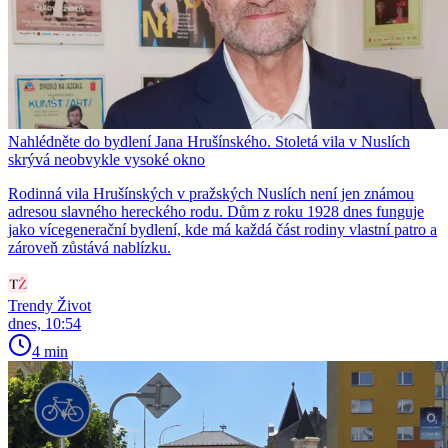
Nahlédněte do bydlení Jana Hrušínského. Stoletá vila v Nuslích
skrývá neobvykle vysoké okno
Rodinná vila Hrušínských v pražských Nuslích není jen známou
adresou slavného hereckého rodu. Dům z roku 1928 dnes funguje
jako vícegenerační bydlení, kde má každá část rodiny vlastní patro a
zároveň zůstává nablízku.
Trendy Život
dnes, 10:54
4 min