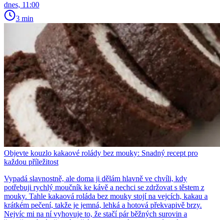
dnes, 11:00
3 min
Objevte kouzlo kakaové rolády bez mouky: Snadný recept pro
každou příležitost
Vypadá slavnostně, ale doma ji dělám hlavně ve chvíli, kdy
potřebuji rychlý moučník ke kávě a nechci se zdržovat s těstem z
mouky. Tahle kakaová roláda bez mouky stojí na vejcích, kakau a
krátkém pečení, takže je jemná, lehká a hotová překvapivě brzy.
Nejvíc mi na ní vyhovuje to, že stačí pár běžných surovin a