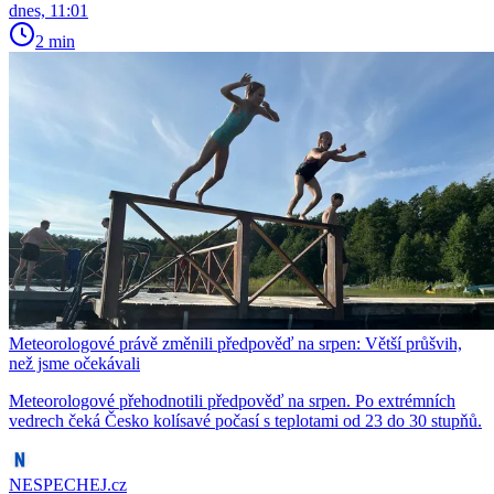
dnes, 11:01
2 min
Meteorologové právě změnili předpověď na srpen: Větší průšvih,
než jsme očekávali
Meteorologové přehodnotili předpověď na srpen. Po extrémních
vedrech čeká Česko kolísavé počasí s teplotami od 23 do 30 stupňů.
NESPECHEJ.cz