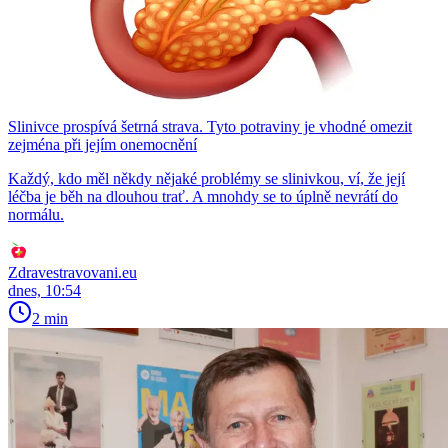
Slinivce prospívá šetrná strava. Tyto potraviny je vhodné omezit
zejména při jejím onemocnění
Každý, kdo měl někdy nějaké problémy se slinivkou, ví, že její
léčba je běh na dlouhou trať. A mnohdy se to úplně nevrátí do
normálu.
Zdravestravovani.eu
dnes, 10:54
2 min