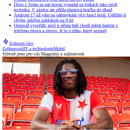
Dron z Temu za pár korun vypadal na fotkách jako profi
technika. V zásilce ale přišla plastová hračka do dlaně
Android 17 už vám na odemykání více šancí nedá. Uděláte-li
chybu, telefon zablokuje na 9 let
Opravář vysvětlil, proč k němu lidé chodí měnit baterie v
telefonu znovu a znovu. Je to o triku, který neznají
Zobrazit více
Zajímavosti
IT a technologie
Mobil
Vybrali jsme pro vás
Magazíny a zajímavosti