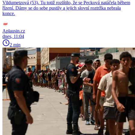
Vildumetzová (53). Tu totiž rozlítilo, že se Pecková natáčela během
řízení. Dámy se do sebe pustily a jejich slovní roztržka nebrala
konce.
Aplausin.cz
dnes, 11:04
2 min