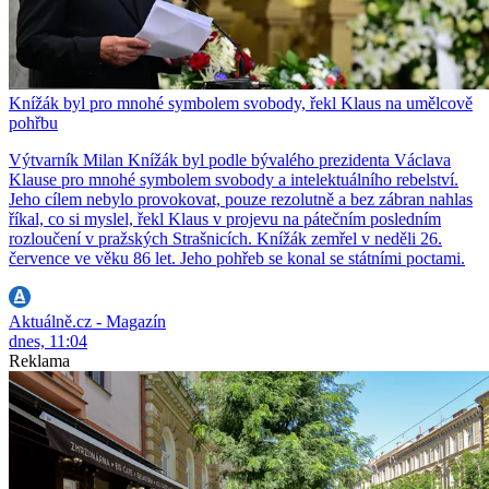
Knížák byl pro mnohé symbolem svobody, řekl Klaus na umělcově
pohřbu
Výtvarník Milan Knížák byl podle bývalého prezidenta Václava
Klause pro mnohé symbolem svobody a intelektuálního rebelství.
Jeho cílem nebylo provokovat, pouze rezolutně a bez zábran nahlas
říkal, co si myslel, řekl Klaus v projevu na pátečním posledním
rozloučení v pražských Strašnicích. Knížák zemřel v neděli 26.
července ve věku 86 let. Jeho pohřeb se konal se státními poctami.
Aktuálně.cz - Magazín
dnes, 11:04
Reklama