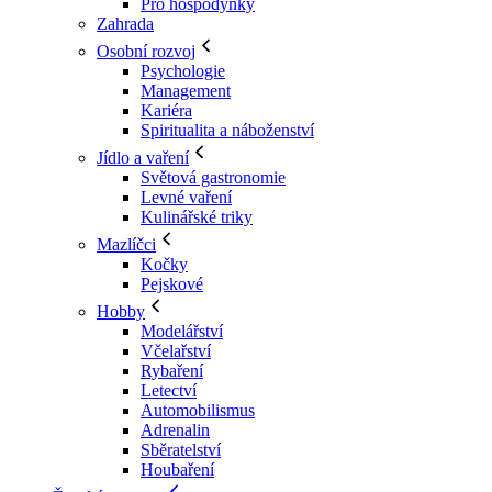
Pro hospodyňky
Zahrada
Osobní rozvoj
Psychologie
Management
Kariéra
Spiritualita a náboženství
Jídlo a vaření
Světová gastronomie
Levné vaření
Kulinářské triky
Mazlíčci
Kočky
Pejskové
Hobby
Modelářství
Včelařství
Rybaření
Letectví
Automobilismus
Adrenalin
Sběratelství
Houbaření