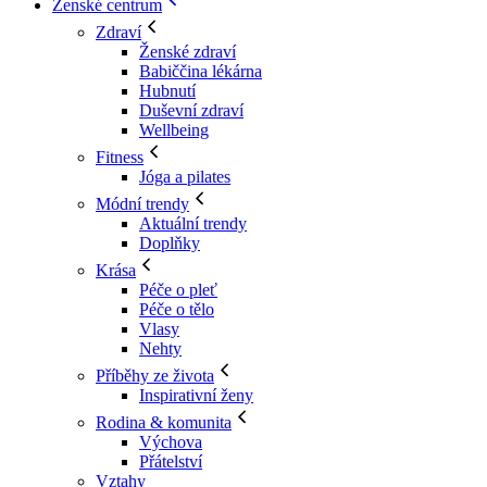
Ženské centrum
Zdraví
Ženské zdraví
Babiččina lékárna
Hubnutí
Duševní zdraví
Wellbeing
Fitness
Jóga a pilates
Módní trendy
Aktuální trendy
Doplňky
Krása
Péče o pleť
Péče o tělo
Vlasy
Nehty
Příběhy ze života
Inspirativní ženy
Rodina & komunita
Výchova
Přátelství
Vztahy