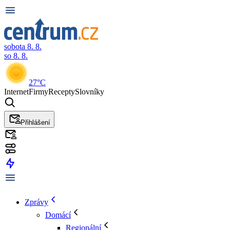
sobota 8. 8.
so 8. 8.
27°C
Internet
Firmy
Recepty
Slovníky
Přihlášení
Zprávy
Domácí
Regionální