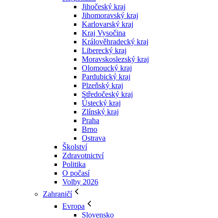
Jihočeský kraj
Jihomoravský kraj
Karlovarský kraj
Kraj Vysočina
Králověhradecký kraj
Liberecký kraj
Moravskoslezský kraj
Olomoucký kraj
Pardubický kraj
Plzeňský kraj
Středočeský kraj
Ústecký kraj
Zlínský kraj
Praha
Brno
Ostrava
Školství
Zdravotnictví
Politika
O počasí
Volby 2026
Zahraničí
Evropa
Slovensko