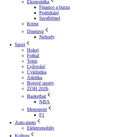
Ekonomika
Finance a burza
Podnikání
Spotřebitel
Krimi
Doprava
Nehody
Sport
Hokej
Fotbal
Tenis
Lyžování
Cyklistika
Atletika
Bojové sporty
ZOH 2026
Basketbal
NBA
Motosport
F1
Auto-moto
Elektromobily
Kultura