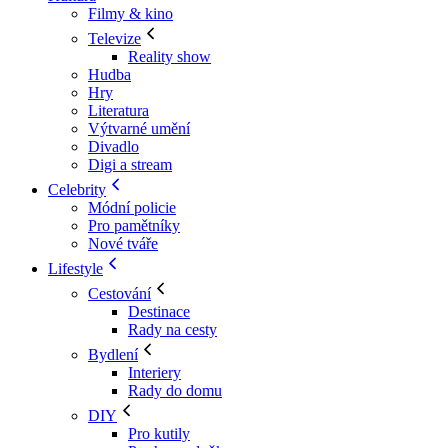
Filmy & kino
Televize
Reality show
Hudba
Hry
Literatura
Výtvarné umění
Divadlo
Digi a stream
Celebrity
Módní policie
Pro pamětníky
Nové tváře
Lifestyle
Cestování
Destinace
Rady na cesty
Bydlení
Interiery
Rady do domu
DIY
Pro kutily