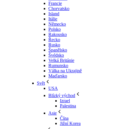
Francie
Chorvatsko
Island
Itálie
Německo
Polsko
Rakousko
Řecko
Rusko
Španělsko
Švédsko
Velká Británie
Rumunsko
Válka na Ukrajině
Maďarsko
Svět
USA
Blízký východ
Izrael
Palestina
Asie
Čína
Jižní Korea