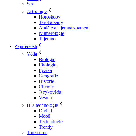
Sex
Astrologie
Horoskopy
Tarot a karty
Andělé a tajemná znamení
Numerologie
Tajemno
Zajímavosti
Věda
Biologie
Ekologie
Fyzika
Geografie
Historie
Chemie
Jazykověda
Vesmír
IT a technologie
Digital
Mobil
Technologie
Trendy
True crime