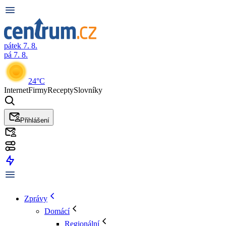
pátek 7. 8.
pá 7. 8.
24°C
Internet
Firmy
Recepty
Slovníky
Přihlášení
Zprávy
Domácí
Regionální