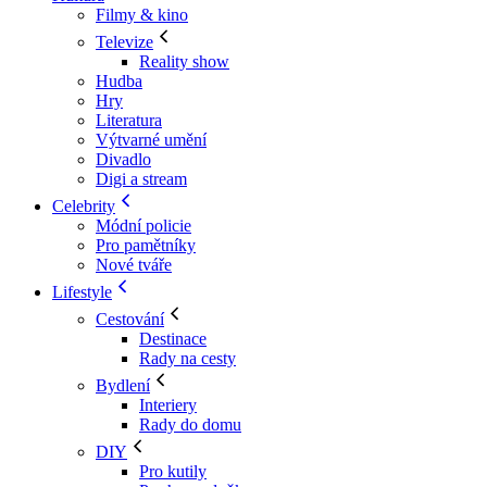
Filmy & kino
Televize
Reality show
Hudba
Hry
Literatura
Výtvarné umění
Divadlo
Digi a stream
Celebrity
Módní policie
Pro pamětníky
Nové tváře
Lifestyle
Cestování
Destinace
Rady na cesty
Bydlení
Interiery
Rady do domu
DIY
Pro kutily