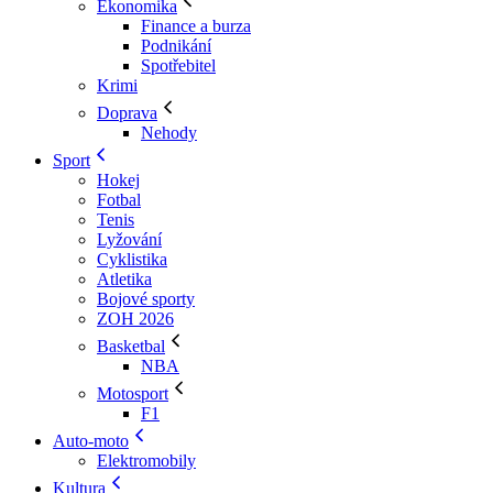
Ekonomika
Finance a burza
Podnikání
Spotřebitel
Krimi
Doprava
Nehody
Sport
Hokej
Fotbal
Tenis
Lyžování
Cyklistika
Atletika
Bojové sporty
ZOH 2026
Basketbal
NBA
Motosport
F1
Auto-moto
Elektromobily
Kultura