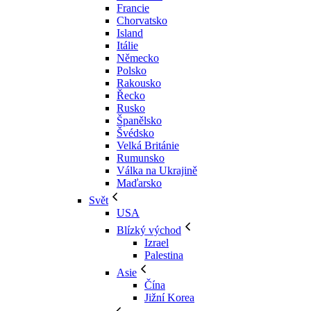
Francie
Chorvatsko
Island
Itálie
Německo
Polsko
Rakousko
Řecko
Rusko
Španělsko
Švédsko
Velká Británie
Rumunsko
Válka na Ukrajině
Maďarsko
Svět
USA
Blízký východ
Izrael
Palestina
Asie
Čína
Jižní Korea