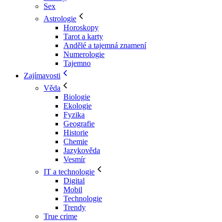
Sex
Astrologie
Horoskopy
Tarot a karty
Andělé a tajemná znamení
Numerologie
Tajemno
Zajímavosti
Věda
Biologie
Ekologie
Fyzika
Geografie
Historie
Chemie
Jazykověda
Vesmír
IT a technologie
Digital
Mobil
Technologie
Trendy
True crime