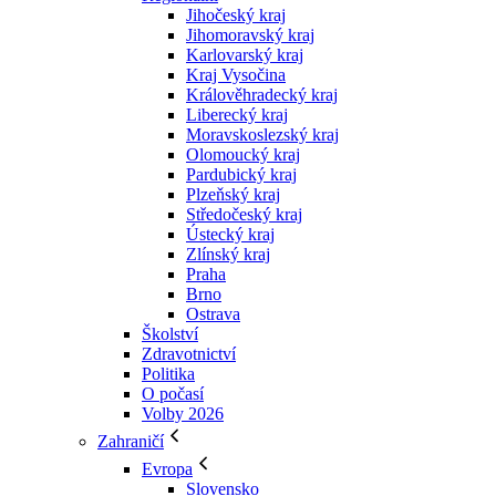
Jihočeský kraj
Jihomoravský kraj
Karlovarský kraj
Kraj Vysočina
Králověhradecký kraj
Liberecký kraj
Moravskoslezský kraj
Olomoucký kraj
Pardubický kraj
Plzeňský kraj
Středočeský kraj
Ústecký kraj
Zlínský kraj
Praha
Brno
Ostrava
Školství
Zdravotnictví
Politika
O počasí
Volby 2026
Zahraničí
Evropa
Slovensko