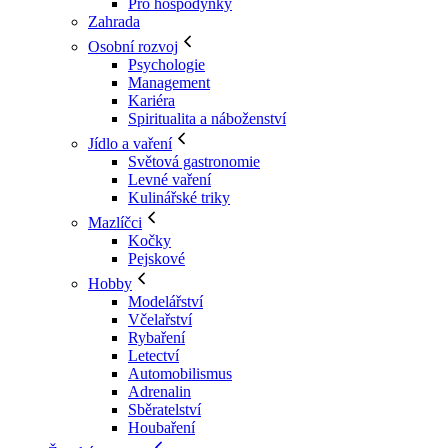
Pro hospodyňky
Zahrada
Osobní rozvoj
Psychologie
Management
Kariéra
Spiritualita a náboženství
Jídlo a vaření
Světová gastronomie
Levné vaření
Kulinářské triky
Mazlíčci
Kočky
Pejskové
Hobby
Modelářství
Včelařství
Rybaření
Letectví
Automobilismus
Adrenalin
Sběratelství
Houbaření