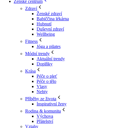
Ženské centrum
Zdraví
Ženské zdraví
Babiččina lékárna
Hubnutí
Duševní zdraví
Wellbeing
Fitness
Jóga a pilates
Módní trendy
Aktuální trendy
Doplňky
Krása
Péče o pleť
Péče o tělo
Vlasy
Nehty
Příběhy ze života
Inspirativní ženy
Rodina & komunita
Výchova
Přátelství
Vztahy