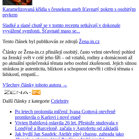
Karamelizovaná křídla s česnekem aneb šťavnatý pokrm s osobitým
prvkem
Sladké a slané chutě se v tomto receptu setkávají v dokonale
vyvážené symfonii. Šťavnaté maso se...
Tento článek byl publikován ze zdrojů
Žena-in.cz
Články ze Žena-in.cz přinášejí osobitý, často velmi otevřený pohled
na ženský svět v celé jeho šíři – od vztahů, rodiny a domácnosti až
po aktuální společenská témata nebo osobní zkušenosti. Jejich silnou
stránkou je autenticita, blízkost a schopnost otevřít i citlivá témata s
lidskostí, empatií...
Všechny články tohoto autora →
Další články z kategorie
Celebrity
Po letech prolomila mlčení: Ivana Gottová otevřeně
promluvila o Karlovi i nové etapě
Vivien Babišová oslavila 26 let. Přestože studovala v
Londýně a Barceloně, začala v Agrofertu od základů
Jak bydlí Jan Saudek: Ateliér plný chaosu, zahrada jako