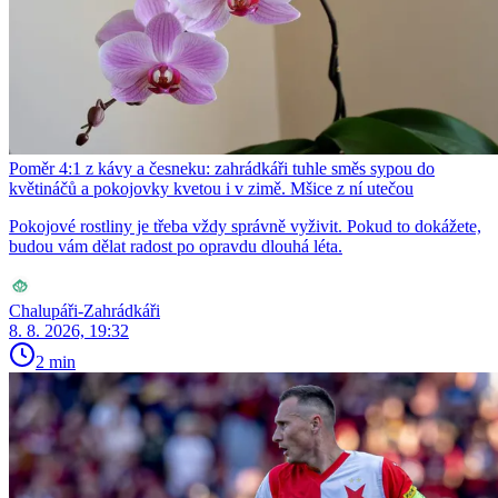
Poměr 4:1 z kávy a česneku: zahrádkáři tuhle směs sypou do
květináčů a pokojovky kvetou i v zimě. Mšice z ní utečou
Pokojové rostliny je třeba vždy správně vyživit. Pokud to dokážete,
budou vám dělat radost po opravdu dlouhá léta.
Chalupáři-Zahrádkáři
8. 8. 2026, 19:32
2 min