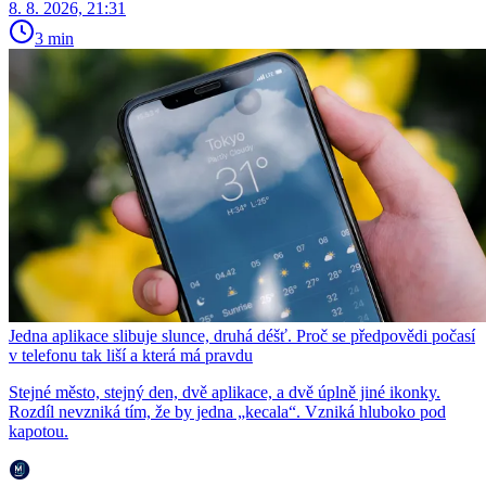
8. 8. 2026, 21:31
3 min
Jedna aplikace slibuje slunce, druhá déšť. Proč se předpovědi počasí
v telefonu tak liší a která má pravdu
Stejné město, stejný den, dvě aplikace, a dvě úplně jiné ikonky.
Rozdíl nevzniká tím, že by jedna „kecala“. Vzniká hluboko pod
kapotou.