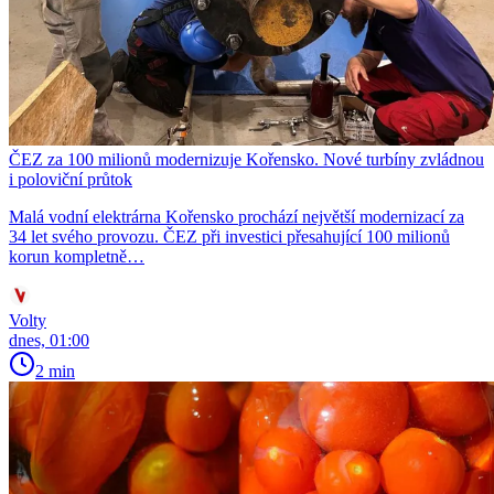
ČEZ za 100 milionů modernizuje Kořensko. Nové turbíny zvládnou
i poloviční průtok
Malá vodní elektrárna Kořensko prochází největší modernizací za
34 let svého provozu. ČEZ při investici přesahující 100 milionů
korun kompletně…
Volty
dnes, 01:00
2 min