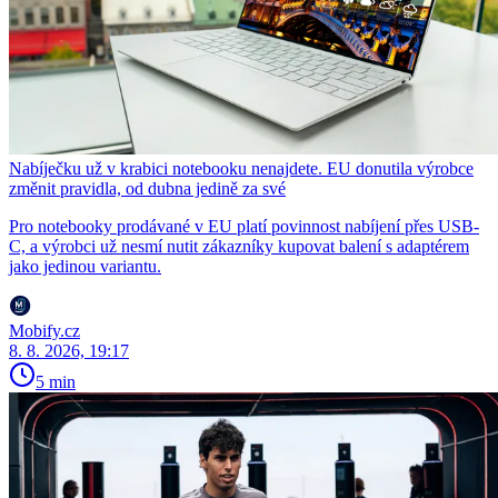
Nabíječku už v krabici notebooku nenajdete. EU donutila výrobce
změnit pravidla, od dubna jedině za své
Pro notebooky prodávané v EU platí povinnost nabíjení přes USB-
C, a výrobci už nesmí nutit zákazníky kupovat balení s adaptérem
jako jedinou variantu.
Mobify.cz
8. 8. 2026, 19:17
5 min