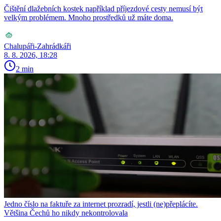
Čištění dlažebních kostek například příjezdové cesty nemusí být
velkým problémem. Mnoho prostředků už máte doma.
Chalupáři-Zahrádkáři
8. 8. 2026, 18:28
2 min
Jedno číslo na faktuře za internet prozradí, jestli (ne)přeplácíte.
Většina Čechů ho nikdy nekontrolovala