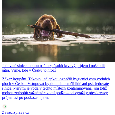
Jedovaté sinice mohou psům způsobit krvavý průjem i poškodit
játra. Víme, kde v Česku to hrozí
Zákaz koupání. Takovou nálepkou označili hygienici osm vodních
ploch v Česku. Vstupovat by do nich neměli lidé ani psi. Jedovaté
sinice, kterými je voda v těchto místech kontaminovaná, jim totiž
mohou způsobit vážné zdravotní potíže – od vyrážky přes krvavý
průjem až po poškození jater.
Zvirecizpravy.cz