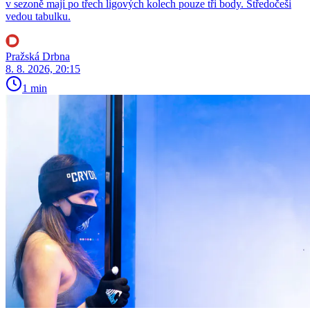
v sezoně mají po třech ligových kolech pouze tři body. Středočeši
vedou tabulku.
Pražská Drbna
8. 8. 2026, 20:15
1 min