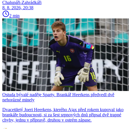
Chalupáři-Zahrádkáři
8. 8. 2026, 20:38
2 min
Ostuda bývalé naděje Sparty. Brankář Heerkens předvedl dvě
nehorázné minely
Dvacetiletý Joeri Heerkens, kterého Ajax před rokem kupoval jako
brankáře budoucnosti, si za šest srpnových dnů připsal dvě trapné
chyby, jednu v přípravě, druhou v ostrém zápase.