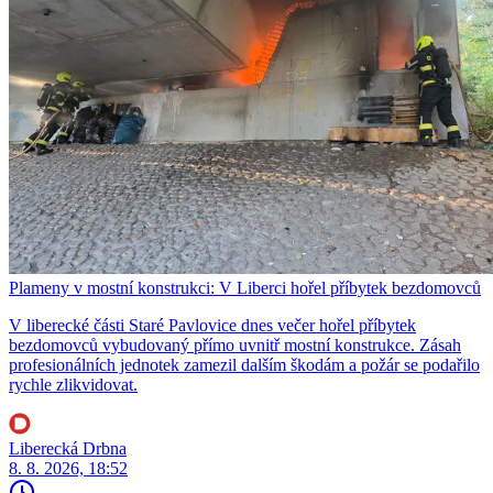
Plameny v mostní konstrukci: V Liberci hořel příbytek bezdomovců
V liberecké části Staré Pavlovice dnes večer hořel příbytek
bezdomovců vybudovaný přímo uvnitř mostní konstrukce. Zásah
profesionálních jednotek zamezil dalším škodám a požár se podařilo
rychle zlikvidovat.
Liberecká Drbna
8. 8. 2026, 18:52