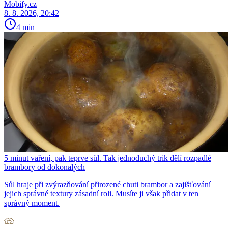
Mobify.cz
8. 8. 2026, 20:42
4 min
5 minut vaření, pak teprve sůl. Tak jednoduchý trik dělí rozpadlé
brambory od dokonalých
Sůl hraje při zvýrazňování přirozené chuti brambor a zajišťování
jejich správné textury zásadní roli. Musíte ji však přidat v ten
správný moment.