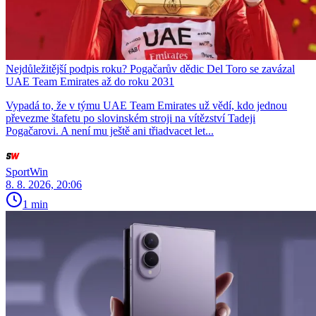
Nejdůležitější podpis roku? Pogačarův dědic Del Toro se zavázal
UAE Team Emirates až do roku 2031
Vypadá to, že v týmu UAE Team Emirates už vědí, kdo jednou
převezme štafetu po slovinském stroji na vítězství Tadeji
Pogačarovi. A není mu ještě ani třiadvacet let...
SportWin
8. 8. 2026, 20:06
1 min