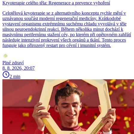
Kryoterapie celého těla: Regenerace a prevence vyhoření
Celotělová kryoterapie se z alternativního konceptu rychle mění v
uznávanou součást moderní regenerační medicíny. Krátkodobé
vystavení organismu extrémnímu suchému chladu vyvolává v těle
silnou neuroendokrinní reakci. Během několika minut dochází k
masivnímu perifernímu stažení cév, po kterém při opětovném zahřátí
následuje intenzivní prokrvení všech orgánů a tkání. Tento proces
funguje jako přirozený restart pro cévní i imunitní systém.
Plné zdraví
8. 8. 2026, 20:07
2 min