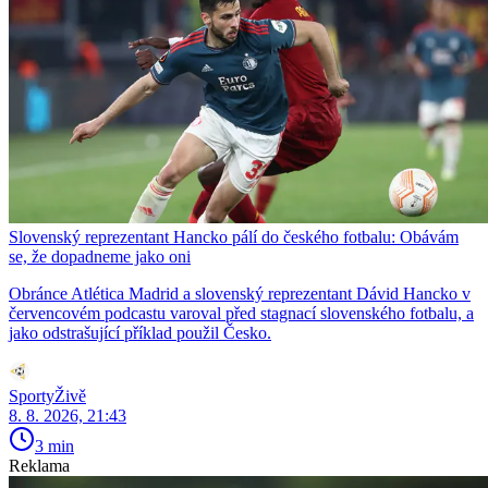
Slovenský reprezentant Hancko pálí do českého fotbalu: Obávám
se, že dopadneme jako oni
Obránce Atlética Madrid a slovenský reprezentant Dávid Hancko v
červencovém podcastu varoval před stagnací slovenského fotbalu, a
jako odstrašující příklad použil Česko.
SportyŽivě
8. 8. 2026, 21:43
3 min
Reklama