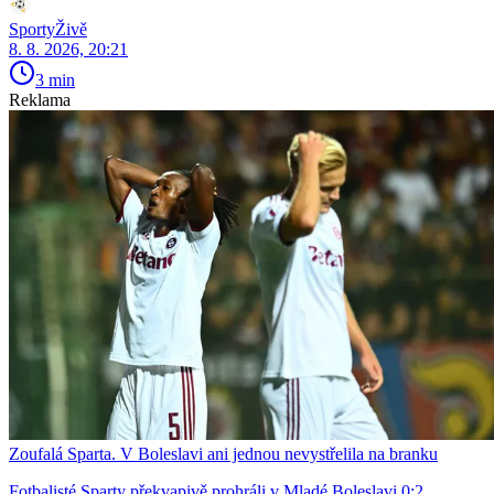
SportyŽivě
8. 8. 2026, 20:21
3 min
Reklama
Zoufalá Sparta. V Boleslavi ani jednou nevystřelila na branku
Fotbalisté Sparty překvapivě prohráli v Mladé Boleslavi 0:2.