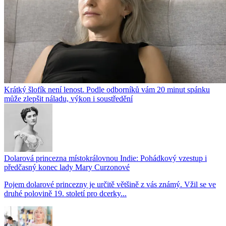
Krátký šlofík není lenost. Podle odborníků vám 20 minut spánku
může zlepšit náladu, výkon i soustředění
Dolarová princezna místokrálovnou Indie: Pohádkový vzestup i
předčasný konec lady Mary Curzonové
Pojem dolarové princezny je určitě většině z vás známý. Vžil se ve
druhé polovině 19. století pro dcerky...