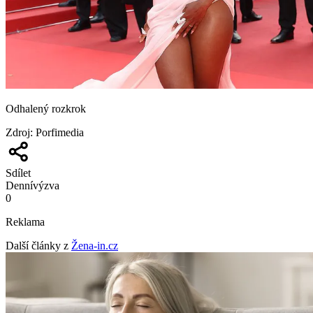
Odhalený rozkrok
Zdroj
:
Porfimedia
Sdílet
Denní
výzva
0
Reklama
Další články z
Žena-in.cz