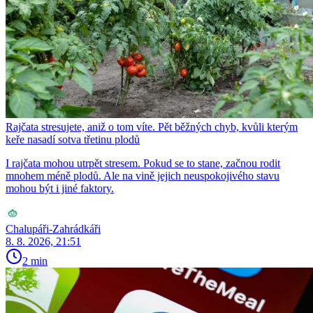
Rajčata stresujete, aniž o tom víte. Pět běžných chyb, kvůli kterým
keře nasadí sotva třetinu plodů
I rajčata mohou utrpět stresem. Pokud se to stane, začnou rodit
mnohem méně plodů. Ale na vině jejich neuspokojivého stavu
mohou být i jiné faktory.
Chalupáři-Zahrádkáři
8. 8. 2026, 21:51
2 min