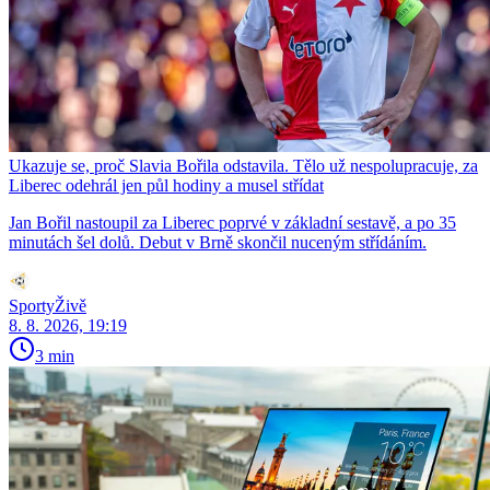
Ukazuje se, proč Slavia Bořila odstavila. Tělo už nespolupracuje, za
Liberec odehrál jen půl hodiny a musel střídat
Jan Bořil nastoupil za Liberec poprvé v základní sestavě, a po 35
minutách šel dolů. Debut v Brně skončil nuceným střídáním.
SportyŽivě
8. 8. 2026, 19:19
3 min