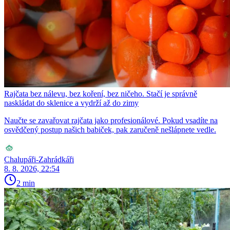
Rajčata bez nálevu, bez koření, bez ničeho. Stačí je správně
naskládat do sklenice a vydrží až do zimy
Naučte se zavařovat rajčata jako profesionálové. Pokud vsadíte na
osvědčený postup našich babiček, pak zaručeně nešlápnete vedle.
Chalupáři-Zahrádkáři
8. 8. 2026, 22:54
2 min