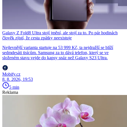
Galaxy Z Fold8 Ultra stojí jmění, ale stojí za to. Po pár hodinách
člověk zjistí, že cesta zpátky neexistuje
Nejlevnější varianta startuje na 53 999 Kč, ta nejdražší se blíží
sedmdesáti tisícům. Samsung za to dává telefon, který se ve
složeném stavu vejde do kapsy snáz než Galaxy S23 Ultra.
Mobify.cz
8. 8. 2026, 19:53
5 min
Reklama