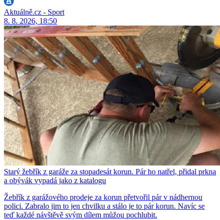
Aktuálně.cz - Sport
8. 8. 2026, 18:50
Starý žebřík z garáže za stopadesát korun. Pár ho natřel, přidal prkna
a obývák vypadá jako z katalogu
Žebřík z garážového prodeje za korun přetvořil pár v nádhernou
polici. Zabralo jim to jen chvilku a stálo je to pár korun. Navíc se
teď každé návštěvě svým dílem můžou pochlubit.