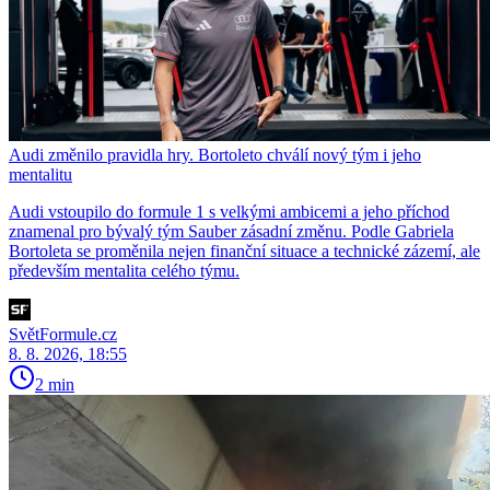
Audi změnilo pravidla hry. Bortoleto chválí nový tým i jeho
mentalitu
Audi vstoupilo do formule 1 s velkými ambicemi a jeho příchod
znamenal pro bývalý tým Sauber zásadní změnu. Podle Gabriela
Bortoleta se proměnila nejen finanční situace a technické zázemí, ale
především mentalita celého týmu.
SvětFormule.cz
8. 8. 2026, 18:55
2 min