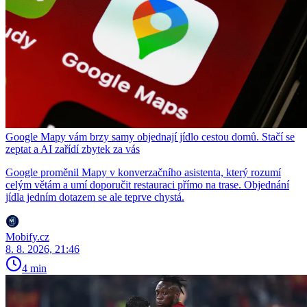
Google Mapy vám brzy samy objednají jídlo cestou domů. Stačí se
zeptat a AI zařídí zbytek za vás
Google proměnil Mapy v konverzačního asistenta, který rozumí
celým větám a umí doporučit restauraci přímo na trase. Objednání
jídla jedním dotazem se ale teprve chystá.
Mobify.cz
8. 8. 2026, 21:46
4 min