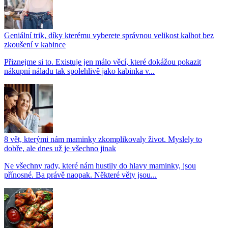
Geniální trik, díky kterému vyberete správnou velikost kalhot bez
zkoušení v kabince
Přiznejme si to. Existuje jen málo věcí, které dokážou pokazit
nákupní náladu tak spolehlivě jako kabinka v...
8 vět, kterými nám maminky zkomplikovaly život. Myslely to
dobře, ale dnes už je všechno jinak
Ne všechny rady, které nám hustily do hlavy maminky, jsou
přínosné. Ba právě naopak. Některé věty jsou...