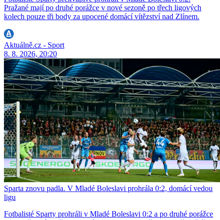
Pražané mají po druhé porážce v nové sezoně po třech ligových
kolech pouze tři body za upocené domácí vítězství nad Zlínem.
Aktuálně.cz - Sport
8. 8. 2026, 20:20
Sparta znovu padla. V Mladé Boleslavi prohrála 0:2, domácí vedou
ligu
Fotbalisté Sparty prohráli v Mladé Boleslavi 0:2 a po druhé porážce