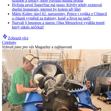
džungle a obrazy, které Pavlína odmítá prodat
Hvězda první SuperStar má jasno: Kdyby tehdy existoval
dnešní Instagram, internet by kolem něj šílel
Mário Kubec slaví 62. narozeniny. Prince i vojáka z Chlapců
a chlapů vyměnil za traktory, koně a život na ranči
Nazvali ji hnusnou a starou: Olga Menzelová vytáhla trumf,
který nikdo nečekal!
Zobrazit více
Celebrity
Vybrali jsme pro vás
Magazíny a zajímavosti