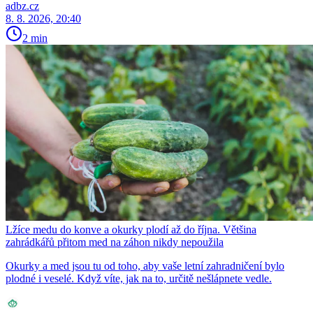
adbz.cz
8. 8. 2026, 20:40
2 min
Lžíce medu do konve a okurky plodí až do října. Většina
zahrádkářů přitom med na záhon nikdy nepoužila
Okurky a med jsou tu od toho, aby vaše letní zahradničení bylo
plodné i veselé. Když víte, jak na to, určitě nešlápnete vedle.