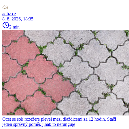
adbz.cz
8. 8. 2026, 18:35
2 min
Ocet se solí rozežere plevel mezi dlaždicemi za 12 hodin. Stačí
jeden správný poměr, jinak to nefunguje