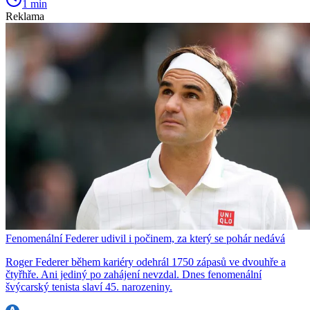
1 min
Reklama
Fenomenální Federer udivil i počinem, za který se pohár nedává
Roger Federer během kariéry odehrál 1750 zápasů ve dvouhře a
čtyřhře. Ani jediný po zahájení nevzdal. Dnes fenomenální
švýcarský tenista slaví 45. narozeniny.