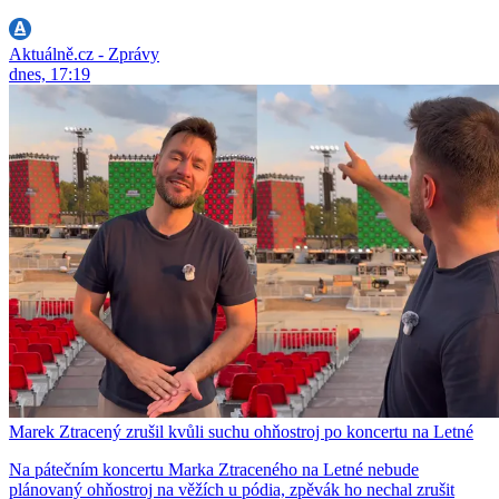
Aktuálně.cz - Zprávy
dnes, 17:19
Marek Ztracený zrušil kvůli suchu ohňostroj po koncertu na Letné
Na pátečním koncertu Marka Ztraceného na Letné nebude
plánovaný ohňostroj na věžích u pódia, zpěvák ho nechal zrušit