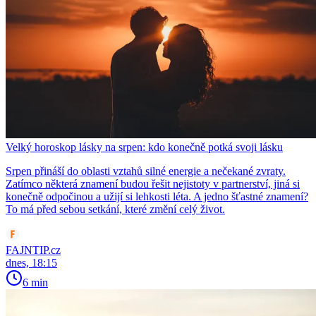
Velký horoskop lásky na srpen: kdo konečně potká svoji lásku
Srpen přináší do oblasti vztahů silné energie a nečekané zvraty.
Zatímco některá znamení budou řešit nejistoty v partnerství, jiná si
konečně odpočinou a užijí si lehkosti léta. A jedno šťastné znamení?
To má před sebou setkání, které změní celý život.
FAJNTIP.cz
dnes, 18:15
6 min