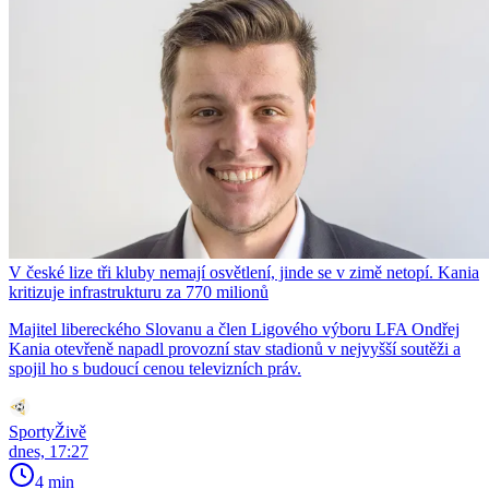
V české lize tři kluby nemají osvětlení, jinde se v zimě netopí. Kania
kritizuje infrastrukturu za 770 milionů
Majitel libereckého Slovanu a člen Ligového výboru LFA Ondřej
Kania otevřeně napadl provozní stav stadionů v nejvyšší soutěži a
spojil ho s budoucí cenou televizních práv.
SportyŽivě
dnes, 17:27
4 min