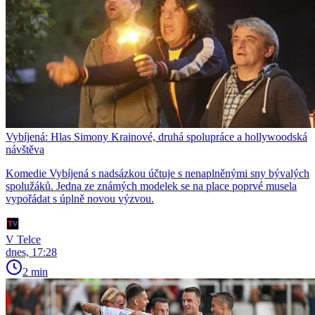
Vybíjená: Hlas Simony Krainové, druhá spolupráce a hollywoodská
návštěva
Komedie Vybíjená s nadsázkou účtuje s nenaplněnými sny bývalých
spolužáků. Jedna ze známých modelek se na place poprvé musela
vypořádat s úplně novou výzvou.
V Telce
dnes, 17:28
2 min