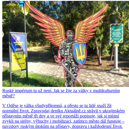
Ruské impérium tu už není. Jak se žije za války v multikulturním
městě?
V Oděse je válka všudypřítomná, a přesto se tu lidé snaží žít
normální život. Zpravodaj deníku Aktuálně.cz strávil v ukrajinském
přístavním městě tři dny a ve své reportáži popisuje, jak si místní
zvykli na sirény, výbuchy i mobilizaci, zatímco město dál funguje –
navzdory ruským útokům na přístavy, dopravu i každodenní život.