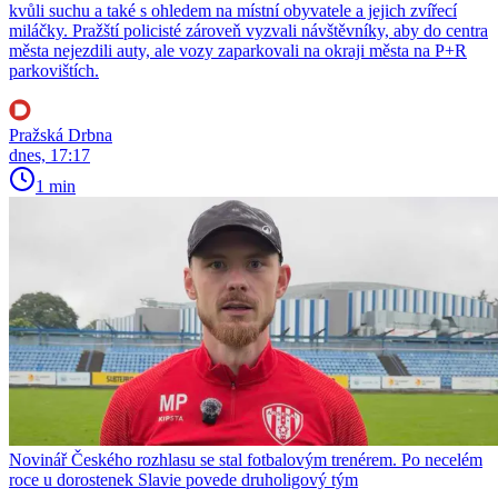
kvůli suchu a také s ohledem na místní obyvatele a jejich zvířecí
miláčky. Pražští policisté zároveň vyzvali návštěvníky, aby do centra
města nejezdili auty, ale vozy zaparkovali na okraji města na P+R
parkovištích.
Pražská Drbna
dnes, 17:17
1 min
Novinář Českého rozhlasu se stal fotbalovým trenérem. Po necelém
roce u dorostenek Slavie povede druholigový tým