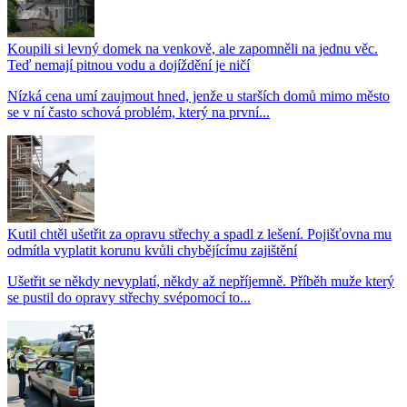
Koupili si levný domek na venkově, ale zapomněli na jednu věc.
Teď nemají pitnou vodu a dojíždění je ničí
Nízká cena umí zaujmout hned, jenže u starších domů mimo město
se v ní často schová problém, který na první...
Kutil chtěl ušetřit za opravu střechy a spadl z lešení. Pojišťovna mu
odmítla vyplatit korunu kvůli chybějícímu zajištění
Ušetřit se někdy nevyplatí, někdy až nepříjemně. Příběh muže který
se pustil do opravy střechy svépomocí to...