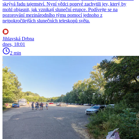
skrývá řadu tajemství. Nyní vědci poprvé zachytili jev, který by
mohl objasnit, jak vznikají sluneční erupce. Podívejte se na
pozorování mezinárodního týmu pomocí jednoho z
nejpokročilejších slunečních teleskopů světa.
Jihlavská Drbna
dnes, 18:01
2 min