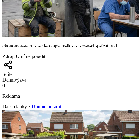
ekonomov-varuj-p-ed-kolapsem-lid-v-n-ro-n-ch-p-featured
Zdroj
:
Umíme poradit
Sdílet
Denní
výzva
0
Reklama
Další články z
Umíme poradit