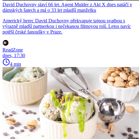
David Duchovny slaví 66 let. Agent Mulder z Akt X dnes natáčí v
dámských šatech a má o 33 let mladší manželku
Americký herec David Duchovny překvapuje tajnou svatbou s
výrazně mladší partnerkou i nečekanou filmovou rolí. Letos navíc
potěší české fanoušky v Praze.
ReadZone
dnes, 17:30
4 min