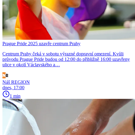
Prague Pride 2025 uzavře centrum Prahy
Centrum Prahy čeká v sobotu výrazné dopravní omezení. Kvůli
průvodu Prague Pride budou od 12:00 do přibližně 16:00 uzavřeny
ulice v okolí Václavského a…
Náš REGION
dnes, 17:00
1 min