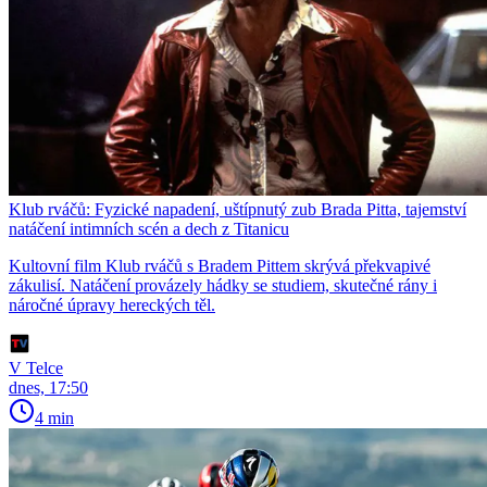
Klub rváčů: Fyzické napadení, uštípnutý zub Brada Pitta, tajemství
natáčení intimních scén a dech z Titanicu
Kultovní film Klub rváčů s Bradem Pittem skrývá překvapivé
zákulisí. Natáčení provázely hádky se studiem, skutečné rány i
náročné úpravy hereckých těl.
V Telce
dnes, 17:50
4 min