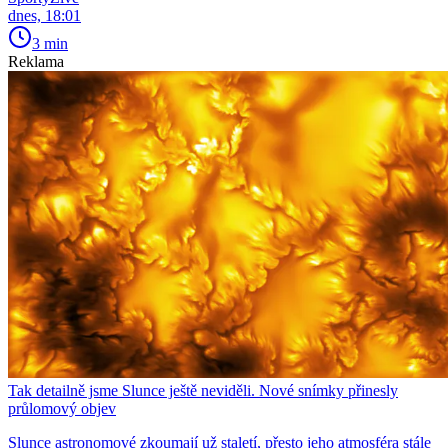
dnes, 18:01
3 min
Reklama
Tak detailně jsme Slunce ještě neviděli. Nové snímky přinesly
průlomový objev
Slunce astronomové zkoumají už staletí, přesto jeho atmosféra stále