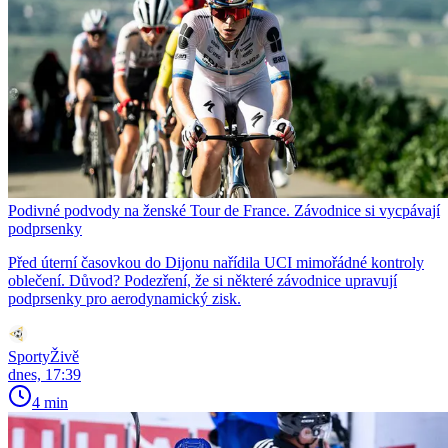
Podivné podvody na ženské Tour de France. Závodnice si vycpávají
podprsenky
Před úterní časovkou do Dijonu nařídila UCI mimořádné kontroly
oblečení. Důvod? Podezření, že si některé závodnice upravují
podprsenky pro aerodynamický zisk.
SportyŽivě
dnes, 17:39
4 min