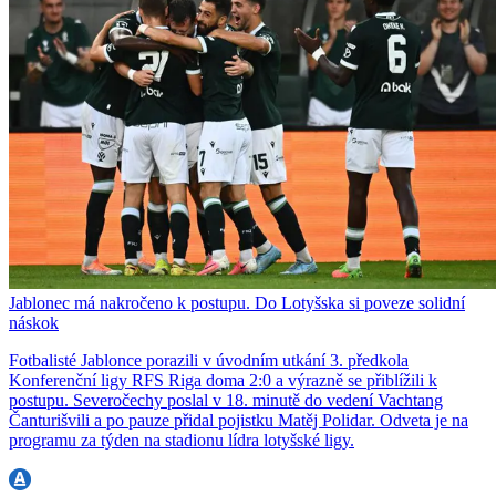
Jablonec má nakročeno k postupu. Do Lotyšska si poveze solidní
náskok
Fotbalisté Jablonce porazili v úvodním utkání 3. předkola
Konferenční ligy RFS Riga doma 2:0 a výrazně se přiblížili k
postupu. Severočechy poslal v 18. minutě do vedení Vachtang
Čanturišvili a po pauze přidal pojistku Matěj Polidar. Odveta je na
programu za týden na stadionu lídra lotyšské ligy.