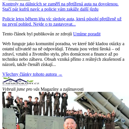
Kontroly na dálnicích se zaměří na přetížená auta na dovolenou.
Stačí pár kufrů navíc a policie vám zakáže další jízdu
Policie letos během léta víc sleduje auta, která působí přetíženě už
na první pohled. Nejde o to zastavovat...
Tento článek byl publikován ze zdrojů
Umíme poradit
Web funguje jako komunitní poradna, ve které lidé kladou otázky a
ostatní uživatelé na ně odpovídají. Témata jsou velmi široká – od
zdraví, vztahů a životního stylu, přes domácnost a finance až po
techniku nebo zábavu. Obsah vzniká přímo z reálných zkušeností a
názorů, takže čtenáři získají...
Všechny články tohoto autora →
Vybrali jsme pro vás
Magazíny a zajímavosti