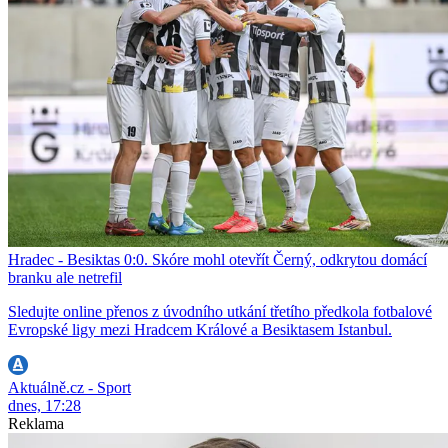
Hradec - Besiktas 0:0. Skóre mohl otevřít Černý, odkrytou domácí
branku ale netrefil
Sledujte online přenos z úvodního utkání třetího předkola fotbalové
Evropské ligy mezi Hradcem Králové a Besiktasem Istanbul.
Aktuálně.cz - Sport
dnes, 17:28
Reklama