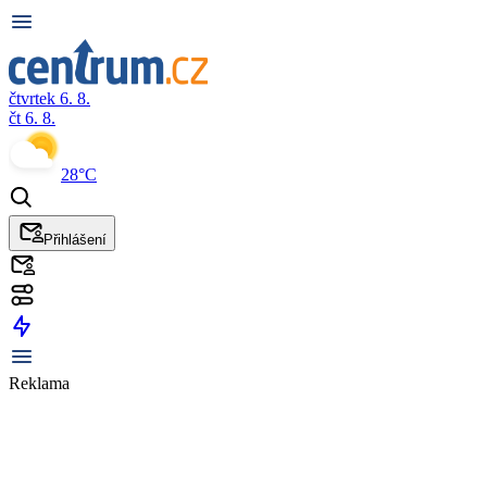
čtvrtek 6. 8.
čt 6. 8.
28°C
Přihlášení
Reklama