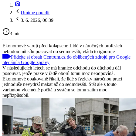
Umíme poradit
3. 6. 2026, 06:39
3 min
Ekonomové varují před kolapsem: Lidé v náročných profesích
nebudou mít sílu pracovat do sedmdesáti, vláda to ignoruje
Přidejte si obsah Centrum.cz do oblíbených zdrojů pro Google
hledání a Google zprávy
V následujících letech se má hranice odchodu do důchodu dál
posouvat, jenže praxe v řadě oborů tomu moc neodpovídá.
Ekonomové opakovaně říkají, že lidé s fyzicky náročnou prací
jednoduše nevydrží makat až do sedmdesáti. Stát ale s touto
variantou víceméně počítá a systém se tomu zatím moc
nepřizpůsobil.