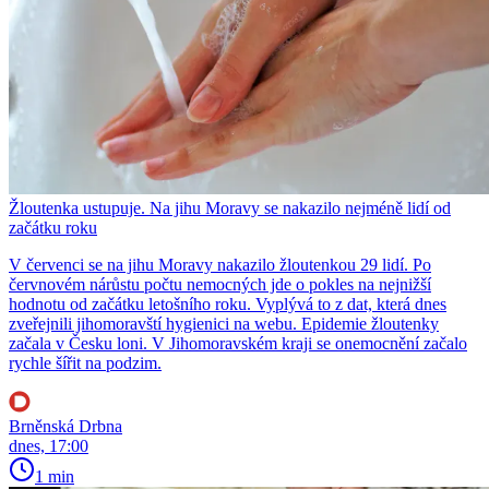
Žloutenka ustupuje. Na jihu Moravy se nakazilo nejméně lidí od
začátku roku
V červenci se na jihu Moravy nakazilo žloutenkou 29 lidí. Po
červnovém nárůstu počtu nemocných jde o pokles na nejnižší
hodnotu od začátku letošního roku. Vyplývá to z dat, která dnes
zveřejnili jihomoravští hygienici na webu. Epidemie žloutenky
začala v Česku loni. V Jihomoravském kraji se onemocnění začalo
rychle šířit na podzim.
Brněnská Drbna
dnes, 17:00
1 min