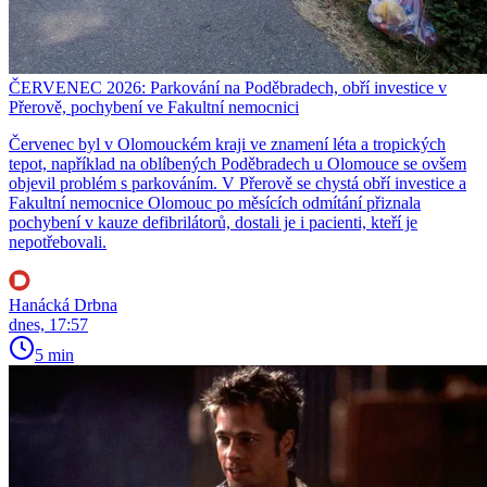
ČERVENEC 2026: Parkování na Poděbradech, obří investice v
Přerově, pochybení ve Fakultní nemocnici
Červenec byl v Olomouckém kraji ve znamení léta a tropických
tepot, například na oblíbených Poděbradech u Olomouce se ovšem
objevil problém s parkováním. V Přerově se chystá obří investice a
Fakultní nemocnice Olomouc po měsících odmítání přiznala
pochybení v kauze defibrilátorů, dostali je i pacienti, kteří je
nepotřebovali.
Hanácká Drbna
dnes, 17:57
5 min