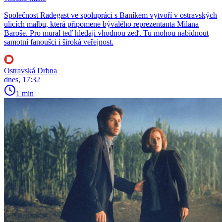
Společnost Radegast ve spolupráci s Baníkem vytvoří v ostravských
ulicích malbu, která připomene bývalého reprezentanta Milana
Baroše. Pro mural teď hledají vhodnou zeď. Tu mohou nabídnout
samotní fanoušci i široká veřejnost.
Ostravská Drbna
dnes, 17:32
1 min