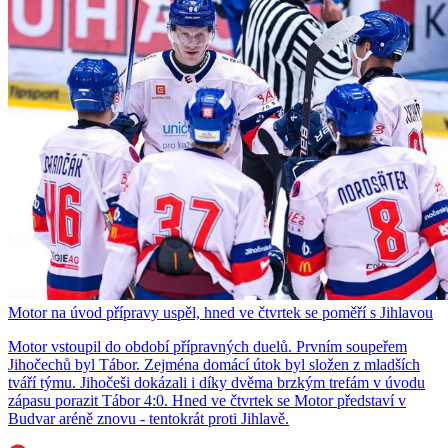
Motor na úvod přípravy uspěl, hned ve čtvrtek se poměří s Jihlavou
Motor vstoupil do období přípravných duelů. Prvním soupeřem
Jihočechů byl Tábor. Zejména domácí útok byl složen z mladších
tváří týmu. Jihočeši dokázali i díky dvěma brzkým trefám v úvodu
zápasu porazit Tábor 4:0. Hned ve čtvrtek se Motor představí v
Budvar aréně znovu - tentokrát proti Jihlavě.