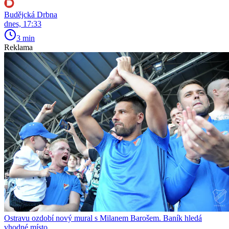
Budějcká Drbna
dnes, 17:33
3 min
Reklama
Ostravu ozdobí nový mural s Milanem Barošem. Baník hledá
vhodné místo