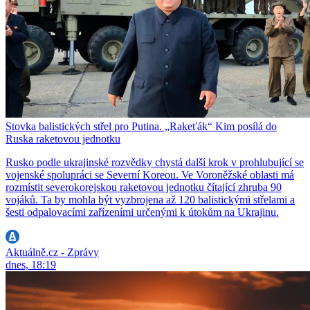
Stovka balistických střel pro Putina. „Rakeťák“ Kim posílá do
Ruska raketovou jednotku
Rusko podle ukrajinské rozvědky chystá další krok v prohlubující se
vojenské spolupráci se Severní Koreou. Ve Voroněžské oblasti má
rozmístit severokorejskou raketovou jednotku čítající zhruba 90
vojáků. Ta by mohla být vyzbrojena až 120 balistickými střelami a
šesti odpalovacími zařízeními určenými k útokům na Ukrajinu.
Aktuálně.cz - Zprávy
dnes, 18:19