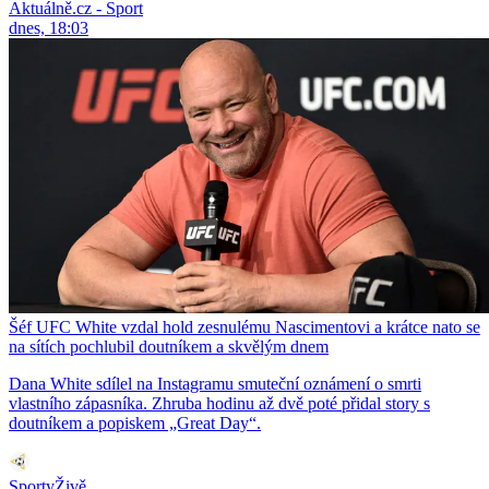
Aktuálně.cz - Sport
dnes, 18:03
Šéf UFC White vzdal hold zesnulému Nascimentovi a krátce nato se
na sítích pochlubil doutníkem a skvělým dnem
Dana White sdílel na Instagramu smuteční oznámení o smrti
vlastního zápasníka. Zhruba hodinu až dvě poté přidal story s
doutníkem a popiskem „Great Day“.
SportyŽivě