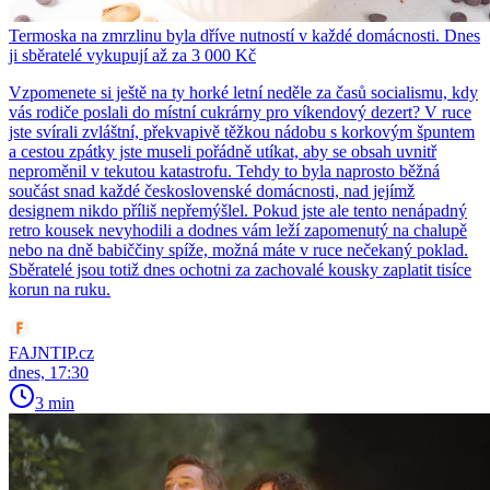
Termoska na zmrzlinu byla dříve nutností v každé domácnosti. Dnes
ji sběratelé vykupují až za 3 000 Kč
Vzpomenete si ještě na ty horké letní neděle za časů socialismu, kdy
vás rodiče poslali do místní cukrárny pro víkendový dezert? V ruce
jste svírali zvláštní, překvapivě těžkou nádobu s korkovým špuntem
a cestou zpátky jste museli pořádně utíkat, aby se obsah uvnitř
neproměnil v tekutou katastrofu. Tehdy to byla naprosto běžná
součást snad každé československé domácnosti, nad jejímž
designem nikdo příliš nepřemýšlel. Pokud jste ale tento nenápadný
retro kousek nevyhodili a dodnes vám leží zapomenutý na chalupě
nebo na dně babiččiny spíže, možná máte v ruce nečekaný poklad.
Sběratelé jsou totiž dnes ochotni za zachovalé kousky zaplatit tisíce
korun na ruku.
FAJNTIP.cz
dnes, 17:30
3 min