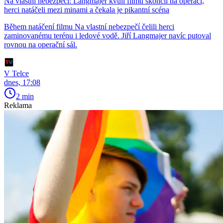
Na vlastní nebezpečí: Langmajer kvůli filmu skončil na operaci,
herci natáčeli mezi minami a čekala je pikantní scéna
Během natáčení filmu Na vlastní nebezpečí čelili herci
zaminovanému terénu i ledové vodě. Jiří Langmajer navíc putoval
rovnou na operační sál.
V Telce
dnes, 17:08
2 min
Reklama