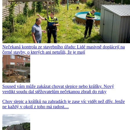
Nečekaná kontrola ze stavebního úřadu: Lidé masivně doplácejí na
černé stavby, o kterých ani netušili, že je mají
Soused vám může zakázat chovat slepice nebo králíky. Nový
verdikt soudu dal stěžovatelům nečekanou zbraň do ruky
Chov slepic a králíků na zahradách je zase víc vidět než dřív. Jenže
ne každý v okolí z toho má radost....