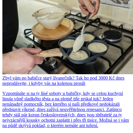
Zbyl vám po babičce starý lívanečník? Tak ho pod 3000 Kč dnes
neprodávejte, i kdyby vás na kolenou prosili
Vzpomínáte si na ty líné soboty u babičky, kdy se celou kuchyní
linula vůně sladkého těsta a na plotně tiše prskal tuk? Jeden
nenápadný pomocník, bez kterého si naši předkové nedokázali
představit víkend, dnes zažívá neuvěřitelnou renesanci. Zatímco
tehdy stál pár korun československých, dnes jsou sběratelé za ty
nejvzácnější kousky ochotni zaplatit i přes tři tisíce. Možná se i vám
na půdě skrývá poklad, o kterém nemáte ani tušení.