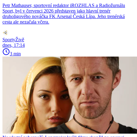
Petr Mathauser, sportovní redaktor iROZHLAS a Radiožurnálu
Sport, byl v červenci 2026 představen jako hlavní trenér
druholigového nováčka FK Arsenal Česká Lípa. Jeho trenérská
cesta ale nezačala včera.
SportyŽivě
dnes, 17:14
3 min