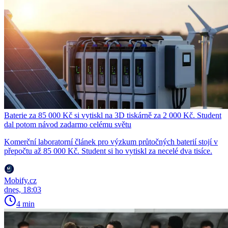
Baterie za 85 000 Kč si vytiskl na 3D tiskárně za 2 000 Kč. Student
dal potom návod zadarmo celému světu
Komerční laboratorní článek pro výzkum průtočných baterií stojí v
přepočtu až 85 000 Kč. Student si ho vytiskl za necelé dva tisíce.
Mobify.cz
dnes, 18:03
4 min