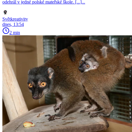
odehrál v jedné polské mateřské škole. [...]...
Světkreativity
dnes, 13:54
2 min