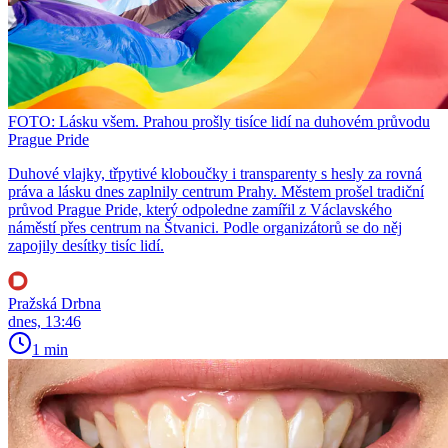
FOTO: Lásku všem. Prahou prošly tisíce lidí na duhovém průvodu
Prague Pride
Duhové vlajky, třpytivé kloboučky i transparenty s hesly za rovná
práva a lásku dnes zaplnily centrum Prahy. Městem prošel tradiční
průvod Prague Pride, který odpoledne zamířil z Václavského
náměstí přes centrum na Štvanici. Podle organizátorů se do něj
zapojily desítky tisíc lidí.
Pražská Drbna
dnes, 13:46
1 min