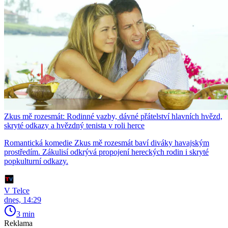
Zkus mě rozesmát: Rodinné vazby, dávné přátelství hlavních hvězd,
skryté odkazy a hvězdný tenista v roli herce
Romantická komedie Zkus mě rozesmát baví diváky havajským
prostředím. Zákulisí odkrývá propojení hereckých rodin i skryté
popkulturní odkazy.
V Telce
dnes, 14:29
3 min
Reklama