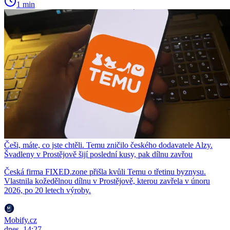
1 min
Češi, máte, co jste chtěli. Temu zničilo českého dodavatele Alzy.
Švadleny v Prostějově šijí poslední kusy, pak dílnu zavřou
Česká firma FIXED.zone přišla kvůli Temu o třetinu byznysu.
Vlastnila kožedělnou dílnu v Prostějově, kterou zavřela v únoru
2026, po 20 letech výroby.
Mobify.cz
dnes, 14:27