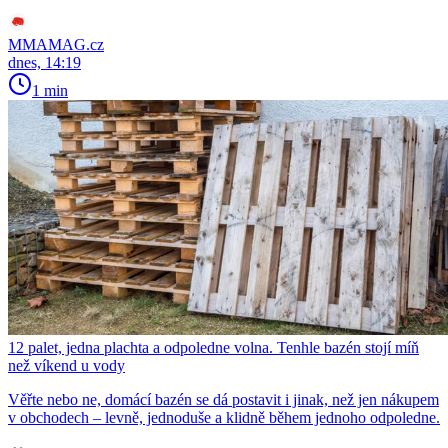
MMAMAG.cz
dnes, 14:19
1 min
12 palet, jedna plachta a odpoledne volna. Tenhle bazén stojí míň
než víkend u vody
Věřte nebo ne, domácí bazén se dá postavit i jinak, než jen nákupem
v obchodech – levně, jednoduše a klidně během jednoho odpoledne.