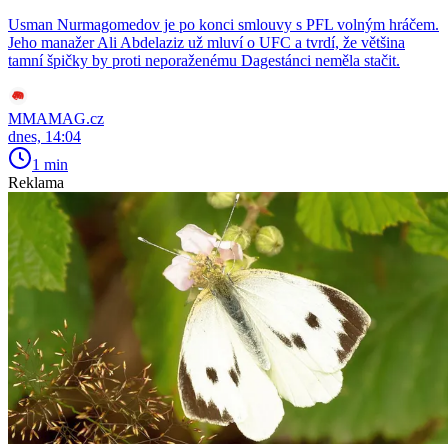
Usman Nurmagomedov je po konci smlouvy s PFL volným hráčem.
Jeho manažer Ali Abdelaziz už mluví o UFC a tvrdí, že většina
tamní špičky by proti neporaženému Dagestánci neměla stačit.
MMAMAG.cz
dnes, 14:04
1 min
Reklama