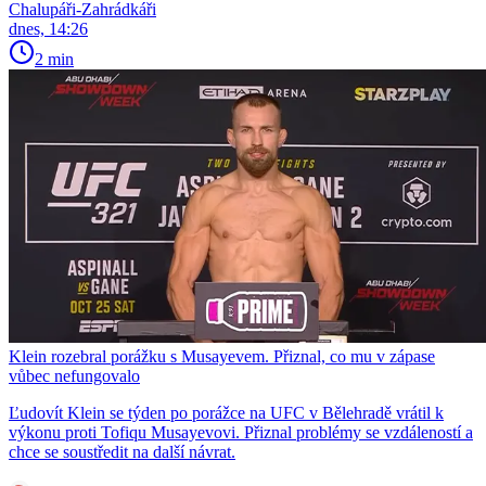
Chalupáři-Zahrádkáři
dnes, 14:26
2 min
Klein rozebral porážku s Musayevem. Přiznal, co mu v zápase
vůbec nefungovalo
Ľudovít Klein se týden po porážce na UFC v Bělehradě vrátil k
výkonu proti Tofiqu Musayevovi. Přiznal problémy se vzdáleností a
chce se soustředit na další návrat.