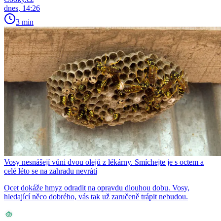
dnes, 14:26
3 min
Vosy nesnášejí vůni dvou olejů z lékárny. Smíchejte je s octem a
celé léto se na zahradu nevrátí
Ocet dokáže hmyz odradit na opravdu dlouhou dobu. Vosy,
hledající něco dobrého, vás tak už zaručeně trápit nebudou.