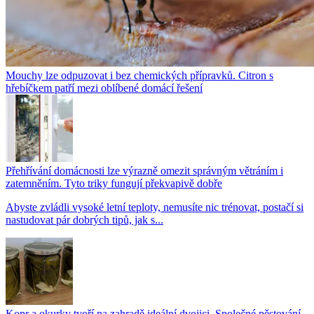
Mouchy lze odpuzovat i bez chemických přípravků. Citron s
hřebíčkem patří mezi oblíbené domácí řešení
Přehřívání domácnosti lze výrazně omezit správným větráním i
zatemněním. Tyto triky fungují překvapivě dobře
Abyste zvládli vysoké letní teploty, nemusíte nic trénovat, postačí si
nastudovat pár dobrých tipů, jak s...
Kopr a okurky tvoří na zahradě ideální dvojici. Společné pěstování