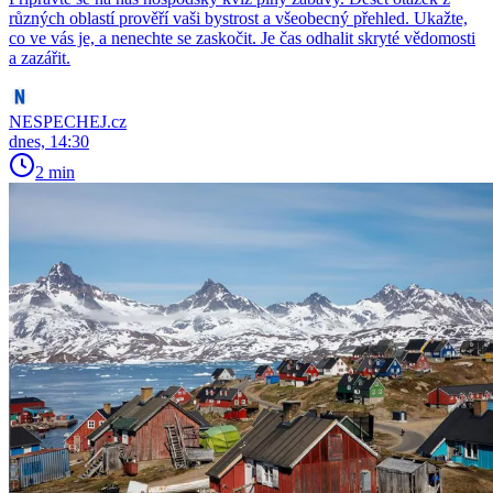
různých oblastí prověří vaši bystrost a všeobecný přehled. Ukažte,
co ve vás je, a nenechte se zaskočit. Je čas odhalit skryté vědomosti
a zazářit.
NESPECHEJ.cz
dnes, 14:30
2 min