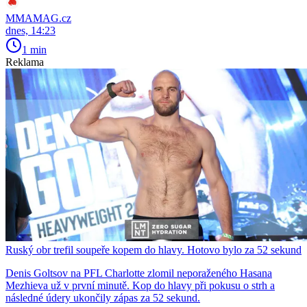
MMAMAG.cz
dnes, 14:23
1 min
Reklama
Ruský obr trefil soupeře kopem do hlavy. Hotovo bylo za 52 sekund
Denis Goltsov na PFL Charlotte zlomil neporaženého Hasana
Mezhieva už v první minutě. Kop do hlavy při pokusu o strh a
následné údery ukončily zápas za 52 sekund.