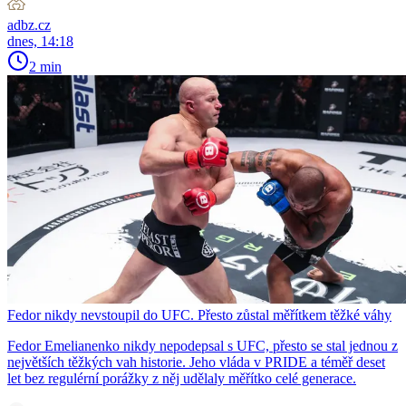
adbz.cz
dnes, 14:18
2 min
Fedor nikdy nevstoupil do UFC. Přesto zůstal měřítkem těžké váhy
Fedor Emelianenko nikdy nepodepsal s UFC, přesto se stal jednou z
největších těžkých vah historie. Jeho vláda v PRIDE a téměř deset
let bez regulérní porážky z něj udělaly měřítko celé generace.