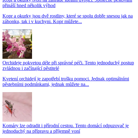
přináší hned několik výhod
Kopr a okurky jsou dvě rostliny, které se spolu dobře snesou jak na
záhonku, tak i v kuchyni. Kopr můžete...
Orchideje pokvetou déle při správné péči. Tento jednoduchý postup
zvládnou i začínající pěstitelé
Kvetení orchidejí je zapotřebí trošku pomoci. Jednak optimálními
pěstebními podmínkami, jednak můžete na...
Komáry lze odradit i přírodní cestou. Tento domácí odpuzovač je
jednoduchý na přípravu a příjemně voní