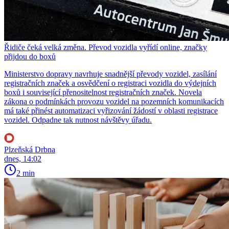
Řidiče čeká velká změna. Převod vozidla vyřídí online, značky
přijdou do boxů
Ministerstvo dopravy navrhuje snadnější převody vozidel, zasílání
registračních značek a osvědčení o registraci vozidla do výdejních
boxů i související přenositelnost registračních značek. Novela
zákona o podmínkách provozu vozidel na pozemních komunikacích
má také přinést automatizaci vyřizování žádostí v oblasti registrace
vozidel. Odpadne tak nutnost návštěvy úřadu.
Plzeňská Drbna
dnes, 14:02
2 min