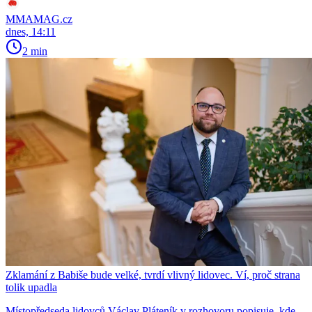
MMAMAG.cz
dnes, 14:11
2 min
Zklamání z Babiše bude velké, tvrdí vlivný lidovec. Ví, proč strana
tolik upadla
Místopředseda lidovců Václav Pláteník v rozhovoru popisuje, kde