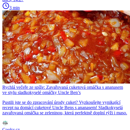
3 min
Rychlá večeře ze spíže: Zavařovaná cuketová omáčka s ananasem
ve stylu sladkokyselé omáčky Uncle Ben’s
Pustili jste se do zpracování úrody cuket? Vyzkoušejte vynikající
recept na domácí cuketové Uncle Bens s ananasem! Sladkokyselá
zavařovaná omáčka se zeleninou, která perfektně doplní rýži i maso.
Cooky.cz