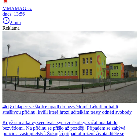
MMAMAG.cz
dnes, 13:56
2 min
Reklama
4letý chlapec ve školce upadl do bezvědomí. Lékaři odhalili
strašlivou příčinu, kvůli které hrozí učitelkám tresty odnětí svobody
Když si matka vyzvedávala syna ze školky, začal upadat do
bezvědomí. Na příčinu se přišlo až později. Případem se zabývá
policie a zastupitelství. Šokující případ ohrožení života dítěte se