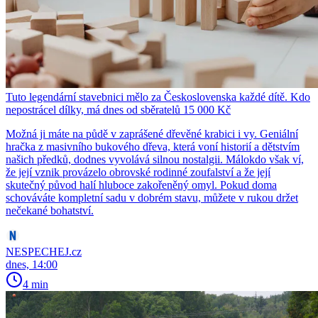
Tuto legendární stavebnici mělo za Československa každé dítě. Kdo
nepostrácel dílky, má dnes od sběratelů 15 000 Kč
Možná ji máte na půdě v zaprášené dřevěné krabici i vy. Geniální
hračka z masivního bukového dřeva, která voní historií a dětstvím
našich předků, dodnes vyvolává silnou nostalgii. Málokdo však ví,
že její vznik provázelo obrovské rodinné zoufalství a že její
skutečný původ halí hluboce zakořeněný omyl. Pokud doma
schováváte kompletní sadu v dobrém stavu, můžete v rukou držet
nečekané bohatství.
NESPECHEJ.cz
dnes, 14:00
4 min