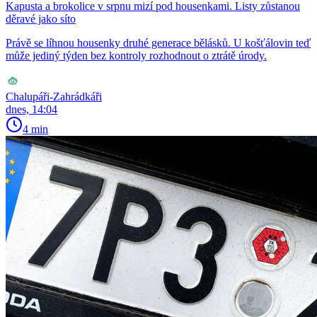
Kapusta a brokolice v srpnu mizí pod housenkami. Listy zůstanou
děravé jako síto
Právě se líhnou housenky druhé generace bělásků. U košťálovin teď
může jediný týden bez kontroly rozhodnout o ztrátě úrody.
Chalupáři-Zahrádkáři
dnes, 14:04
4 min