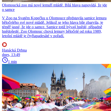
Olomoucká zoo má nové lemuří mládě. Bílá hlava napovídá, že jde
o samce
V Zoo na Svatém Kopečku u Olomouce představila samice lemura
běločelého své nové mládě. Jelikož se jeho hlava bíle zbarvila, je
téměř jasné, že jde o samce. Samice totiž bývají hnědé, případně
hnědošedé. Zoo Olomouc chová lemury běločelé od roku 1989,
letošní mládě je čtyřiapadesáté v pořadí.
Hanácká Drbna
dnes, 13:49
1 min