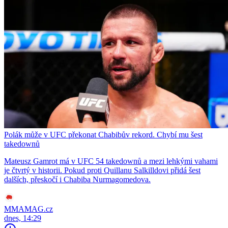
Polák může v UFC překonat Chabibův rekord. Chybí mu šest
takedownů
Mateusz Gamrot má v UFC 54 takedownů a mezi lehkými vahami
je čtvrtý v historii. Pokud proti Quillanu Salkilldovi přidá šest
dalších, přeskočí i Chabiba Nurmagomedova.
MMAMAG.cz
dnes, 14:29