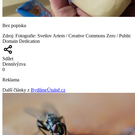
Bez popisku
Zdroj
:
Fotografie: Svetlov Artem / Creative Commons Zero / Public
Domain Dedication
Sdílet
Denní
výzva
0
Reklama
Další články z
BydlímeÚtulně.cz