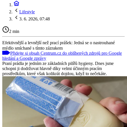
Lifestyle
3. 6. 2026, 07:48
2 min
Efektivnější a levnější než prací prášek: Jedná se o nastrouhané
mýdlo smíchané s tímto zázrakem
Přidejte si obsah Centrum.cz do oblíbených zdrojů pro Google
hledání a Google zprávy
Praní prádla je jedním ze základních pilířů hygieny. Dnes jsme
schopni ji dodržovat hlavně díky velmi účinným pracím
prostředkům, které však kolikrát dojdou, když to nečekáte.