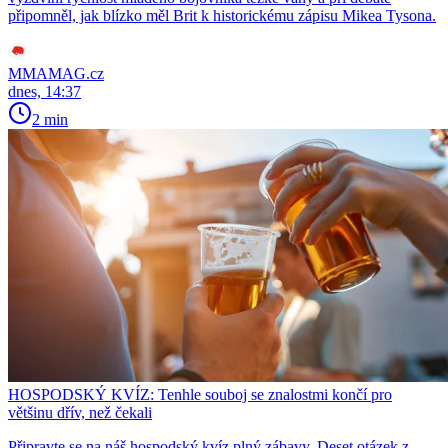
připomněl, jak blízko měl Brit k historickému zápisu Mikea Tysona.
MMAMAG.cz
dnes, 14:37
2 min
HOSPODSKÝ KVÍZ: Tenhle souboj se znalostmi končí pro
většinu dřív, než čekali
Připravte se na náš hospodský kvíz plný zábavy. Deset otázek z