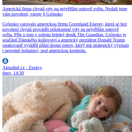
Americká firma chystá vrty na největším ostrově světa. Nedali jsme
vám povolení, varuje ji Grónsko
Grónsko varovalo americkou firmu Greenland Energy, která se bez
povolení chystá provádět průzkumné vrty na největším ostrově
světa. Píše o tom v sobotu britský deník The Guardian. Grónsko je
součástí Dánského království a americký prezident Donald Trump
opakovaně vyjádřil přání dostat ostrov, který má strategický význam
i nerostné bohatství, pod americkou kontrolu.
Aktuálně.cz - Zprávy
dnes, 14:30