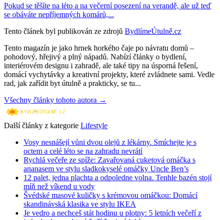
Pokud se těšíte na léto a na večerní posezení na verandě, ale už teď
se obáváte nepříjemných komárů,...
Tento článek byl publikován ze zdrojů
BydlímeÚtulně.cz
Tento magazín je jako hrnek horkého čaje po návratu domů –
pohodový, hřejivý a plný nápadů. Nabízí články o bydlení,
interiérovém designu i zahradě, ale také tipy na úsporná řešení,
domácí vychytávky a kreativní projekty, které zvládnete sami. Vedle
rad, jak zařídit byt útulně a prakticky, se tu...
Všechny články tohoto autora →
Další články z kategorie
Lifestyle
Vosy nesnášejí vůni dvou olejů z lékárny. Smíchejte je s
octem a celé léto se na zahradu nevrátí
Rychlá večeře ze spíže: Zavařovaná cuketová omáčka s
ananasem ve stylu sladkokyselé omáčky Uncle Ben’s
12 palet, jedna plachta a odpoledne volna. Tenhle bazén stojí
míň než víkend u vody
Švédské masové kuličky s krémovou omáčkou: Domácí
skandinávská klasika ve stylu IKEA
Je vedro a nechceš stát hodinu u plotny: 5 letních večeří z