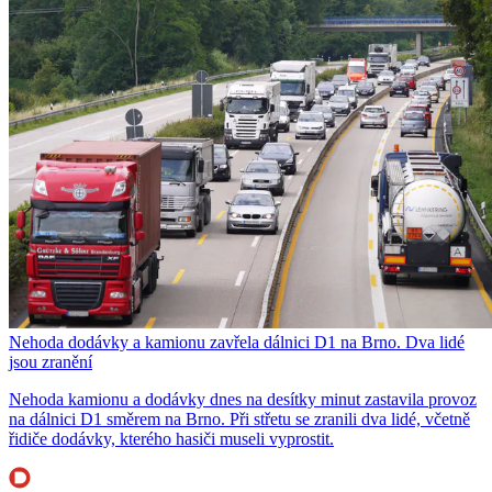
Nehoda dodávky a kamionu zavřela dálnici D1 na Brno. Dva lidé
jsou zranění
Nehoda kamionu a dodávky dnes na desítky minut zastavila provoz
na dálnici D1 směrem na Brno. Při střetu se zranili dva lidé, včetně
řidiče dodávky, kterého hasiči museli vyprostit.