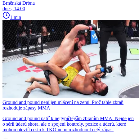
Brněnská Drbna
dnes, 14:00
1 min
Ground and pound není jen mlácení na zemi. Proč tahle zbraň
rozhoduje zápasy MMA
Ground and pound patří k nejtypičtějším zbraním MMA. Nejde jen
o sérii úderů shora, ale o spojení kontroly, pozice a úderů, které
mohou otevřít cestu k TKO nebo rozhodnout celý zápas.