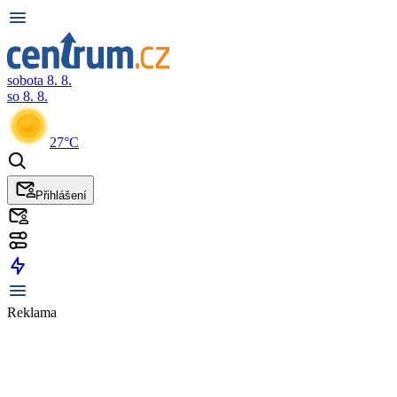
sobota 8. 8.
so 8. 8.
27°C
Přihlášení
Reklama