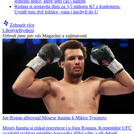
jednoho hrnce, které šetří čas i nádobí
Rodina si postavila dům za 3,5 milionu Kč z kontejneru.
Uvnitř jsou dvě ložnice, vana i kuchyň do U
Zobrazit více
Lifestyle
Bydlení
Vybrali jsme pro vás
Magazíny a zajímavosti
Joe Rogan přirovnal Mosese Itaumu k Mikeu Tysonovi
Moses Itauma si získal pozornost i u Joea Rogana. Komentátor UFC
vyzdvihl rychlost mladého bojovníka těžké váhy a při debatě