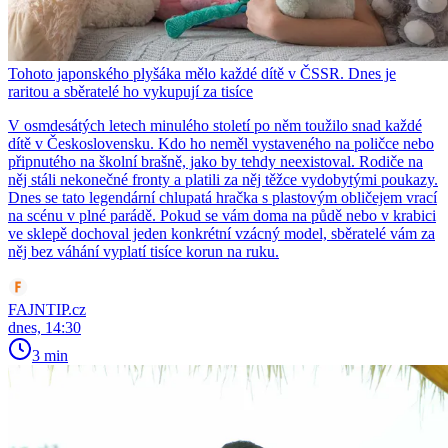
Tohoto japonského plyšáka mělo každé dítě v ČSSR. Dnes je
raritou a sběratelé ho vykupují za tisíce
V osmdesátých letech minulého století po něm toužilo snad každé
dítě v Československu. Kdo ho neměl vystaveného na poličce nebo
připnutého na školní brašně, jako by tehdy neexistoval. Rodiče na
něj stáli nekonečné fronty a platili za něj těžce vydobytými poukazy.
Dnes se tato legendární chlupatá hračka s plastovým obličejem vrací
na scénu v plné parádě. Pokud se vám doma na půdě nebo v krabici
ve sklepě dochoval jeden konkrétní vzácný model, sběratelé vám za
něj bez váhání vyplatí tisíce korun na ruku.
FAJNTIP.cz
dnes, 14:30
3 min