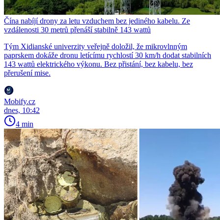
Čína nabíjí drony za letu vzduchem bez jediného kabelu. Ze
vzdálenosti 30 metrů přenáší stabilně 143 wattů
Tým Xidianské univerzity veřejně doložil, že mikrovlnným
paprskem dokáže dronu letícímu rychlostí 30 km/h dodat stabilních
143 wattů elektrického výkonu. Bez přistání, bez kabelu, bez
přerušení mise.
Mobify.cz
dnes, 10:42
4 min