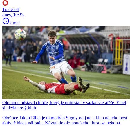
Trade-off
dnes, 10:33
2 min
Olomouc odstavila hráče, který je potrestán v sázkařské aféře. Elbel
si hledá nový klub
Obránce Jakub Elbel je mimo tým Sigmy od jara a klub na jeho post
aktivně hledá náhradu. Návrat do olomouckého dresu se nekoná.