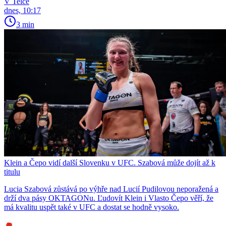
V Telce
dnes, 10:17
3 min
Klein a Čepo vidí další Slovenku v UFC. Szabová může dojít až k
titulu
Lucia Szabová zůstává po výhře nad Lucií Pudilovou neporažená a
drží dva pásy OKTAGONu. Ľudovít Klein i Vlasto Čepo věří, že
má kvalitu uspět také v UFC a dostat se hodně vysoko.