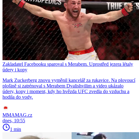
Zakladatel Facebooku sparoval s Merabem. Uprostřed jezera létaly
údery i kopy
Mark Zuckerberg znovu vyměnil kancelář za rukavice. Na plovoucí
plošině si zatrénoval s Merabem Dvalishvilim a video ukázalo
údery, kopy i moment, kdy ho hvězda UFC zvedla do vzduchu a
hodila do vody.
MMAMAG.cz
dnes, 10:55
1 min