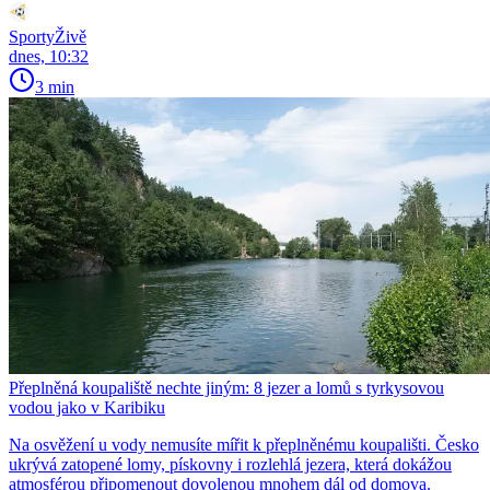
SportyŽivě
dnes, 10:32
3 min
Přeplněná koupaliště nechte jiným: 8 jezer a lomů s tyrkysovou
vodou jako v Karibiku
Na osvěžení u vody nemusíte mířit k přeplněnému koupališti. Česko
ukrývá zatopené lomy, pískovny i rozlehlá jezera, která dokážou
atmosférou připomenout dovolenou mnohem dál od domova.