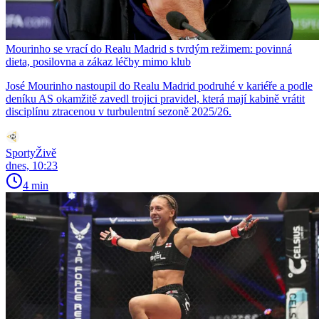
Mourinho se vrací do Realu Madrid s tvrdým režimem: povinná
dieta, posilovna a zákaz léčby mimo klub
José Mourinho nastoupil do Realu Madrid podruhé v kariéře a podle
deníku AS okamžitě zavedl trojici pravidel, která mají kabině vrátit
disciplínu ztracenou v turbulentní sezoně 2025/26.
SportyŽivě
dnes, 10:23
4 min