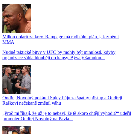
Milion dolarů za krev. Rampage má radikální plán, jak změnit
MMA
Nudné taktické bitvy v UFC by mohly být minulostí, kdyby
organizace sáhla hlouběji do kapsy. Bývalý šampion...
Ondřej Novotný pokáral Spicy Páju za špatný přístup a Ondřeji
Raškovi nečekaně změnil váhu
„Proč mi říkají, že už je to nebaví, že tě skoro chtějí vyhodit?“ udeřil
promotér Ondřej Novotný na Pavla...