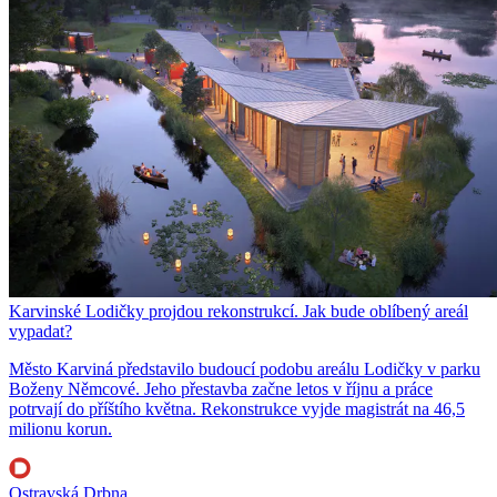
Karvinské Lodičky projdou rekonstrukcí. Jak bude oblíbený areál
vypadat?
Město Karviná představilo budoucí podobu areálu Lodičky v parku
Boženy Němcové. Jeho přestavba začne letos v říjnu a práce
potrvají do příštího května. Rekonstrukce vyjde magistrát na 46,5
milionu korun.
Ostravská Drbna