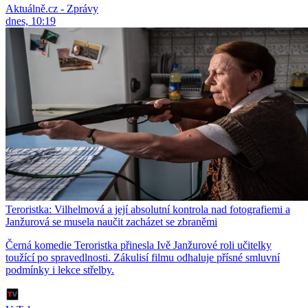
Aktuálně.cz - Zprávy
dnes, 10:19
Teroristka: Vilhelmová a její absolutní kontrola nad fotografiemi a
Janžurová se musela naučit zacházet se zbraněmi
Černá komedie Teroristka přinesla Ivě Janžurové roli učitelky
toužící po spravedlnosti. Zákulisí filmu odhaluje přísné smluvní
podmínky i lekce střelby.