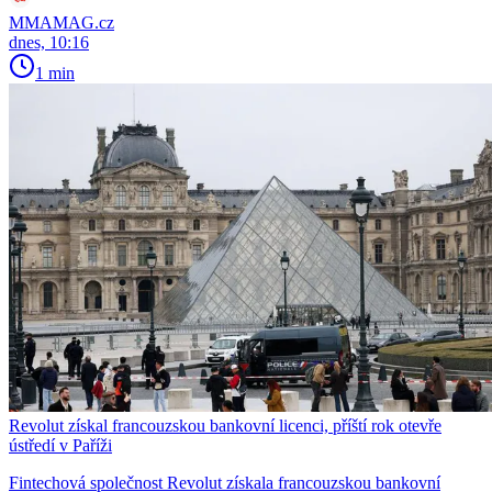
MMAMAG.cz
dnes, 10:16
1 min
Revolut získal francouzskou bankovní licenci, příští rok otevře
ústředí v Paříži
Fintechová společnost Revolut získala francouzskou bankovní