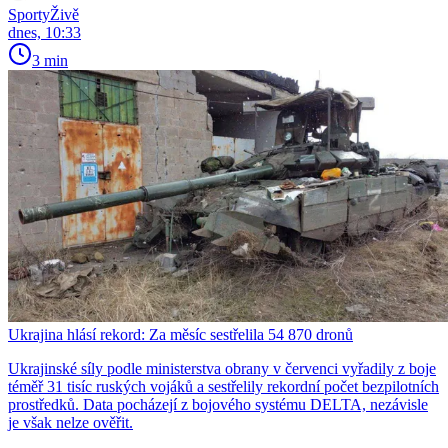
SportyŽivě
dnes, 10:33
3 min
Ukrajina hlásí rekord: Za měsíc sestřelila 54 870 dronů
Ukrajinské síly podle ministerstva obrany v červenci vyřadily z boje
téměř 31 tisíc ruských vojáků a sestřelily rekordní počet bezpilotních
prostředků. Data pocházejí z bojového systému DELTA, nezávisle
je však nelze ověřit.