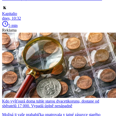
Kapitalio
dnes, 10:32
5 min
Reklama
Kdo vyšťourá doma tuhle starou dvacetikorunu, dostane od
sběratelů 17 000. Vypadá úplně nenápadně
Možná ji vaše prababička opatrovala v tajné zásuvce starého