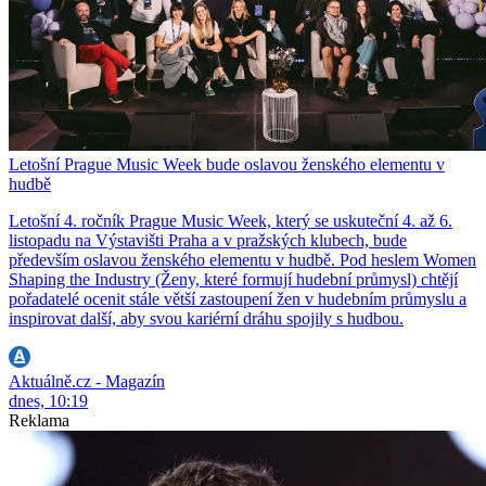
Letošní Prague Music Week bude oslavou ženského elementu v
hudbě
Letošní 4. ročník Prague Music Week, který se uskuteční 4. až 6.
listopadu na Výstavišti Praha a v pražských klubech, bude
především oslavou ženského elementu v hudbě. Pod heslem Women
Shaping the Industry (Ženy, které formují hudební průmysl) chtějí
pořadatelé ocenit stále větší zastoupení žen v hudebním průmyslu a
inspirovat další, aby svou kariérní dráhu spojily s hudbou.
Aktuálně.cz - Magazín
dnes, 10:19
Reklama