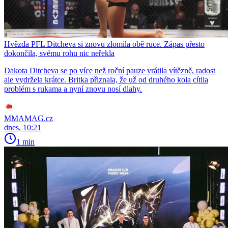
Hvězda PFL Ditcheva si znovu zlomila obě ruce. Zápas přesto
dokončila, svému rohu nic neřekla
Dakota Ditcheva se po více než roční pauze vrátila vítězně, radost
ale vydržela krátce. Britka přiznala, že už od druhého kola cítila
problém s rukama a nyní znovu nosí dlahy.
MMAMAG.cz
dnes, 10:21
1 min