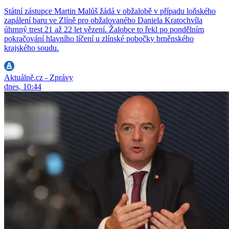
Státní zástupce Martin Malůš žádá v obžalobě v případu loňského
zapálení baru ve Zlíně pro obžalovaného Daniela Kratochvíla
úhrnný trest 21 až 22 let vězení. Žalobce to řekl po pondělním
pokračování hlavního líčení u zlínské pobočky brněnského
krajského soudu.
Aktuálně.cz - Zprávy
dnes, 10:44