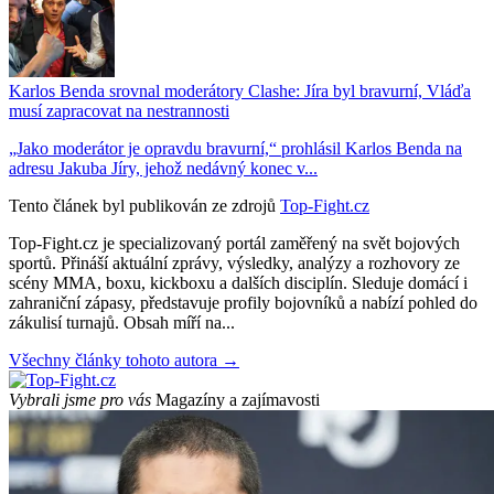
Karlos Benda srovnal moderátory Clashe: Jíra byl bravurní, Vláďa
musí zapracovat na nestrannosti
„Jako moderátor je opravdu bravurní,“ prohlásil Karlos Benda na
adresu Jakuba Jíry, jehož nedávný konec v...
Tento článek byl publikován ze zdrojů
Top-Fight.cz
Top-Fight.cz je specializovaný portál zaměřený na svět bojových
sportů. Přináší aktuální zprávy, výsledky, analýzy a rozhovory ze
scény MMA, boxu, kickboxu a dalších disciplín. Sleduje domácí i
zahraniční zápasy, představuje profily bojovníků a nabízí pohled do
zákulisí turnajů. Obsah míří na...
Všechny články tohoto autora →
Vybrali jsme pro vás
Magazíny a zajímavosti