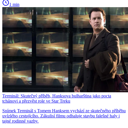
1 min
Terminál: Skutečný příběh, Hanksova bulharština jako pocta
tchánovi a přezvěst role ve Star Treku
Snímek Terminál s Tomem Hanksem vychází ze skutečného příběhu
uvízlého cestujícího. Zákulisí filmu odhaluje stavbu falešné haly i
tajné rodinné vazby.