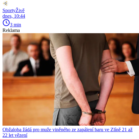
SportyŽivě
dnes, 10:44
3 min
Reklama
Obžaloba žádá pro muže viněného ze zapálení baru ve Zlíně 21 až
22 let vězení