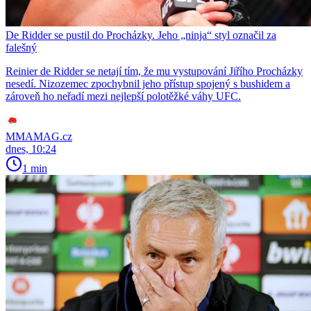
De Ridder se pustil do Procházky. Jeho „ninja“ styl označil za
falešný
Reinier de Ridder se netají tím, že mu vystupování Jiřího Procházky
nesedí. Nizozemec zpochybnil jeho přístup spojený s bushidem a
zároveň ho neřadí mezi nejlepší polotěžké váhy UFC.
MMAMAG.cz
dnes, 10:24
1 min