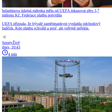
Infantinova údajná milenka měla od UEFA inkasovat přes 3,7
milionu Kč. Federace platbu potvrdila
UEFA přiznala, že bývalé zaměstnankyni vyplatila odchodový
balíček. Kdo platbu schválil a proč, ale veřejně neřekla.
SportyŽivě
dnes, 10:43
4 min