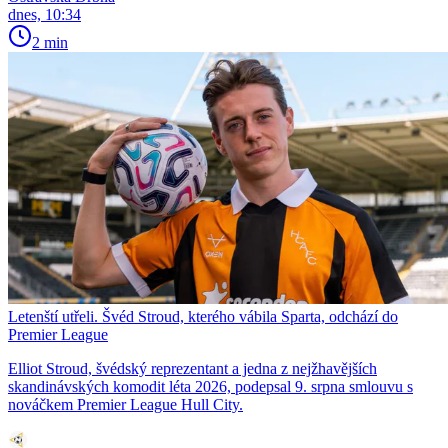
dnes, 10:34
2 min
Letenští utřeli. Švéd Stroud, kterého vábila Sparta, odchází do
Premier League
Elliot Stroud, švédský reprezentant a jedna z nejžhavějších
skandinávských komodit léta 2026, podepsal 9. srpna smlouvu s
nováčkem Premier League Hull City.