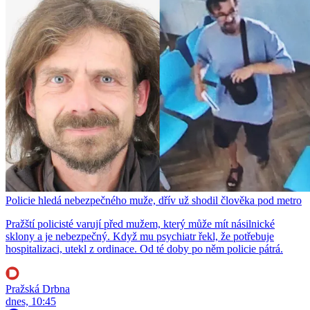
Policie hledá nebezpečného muže, dřív už shodil člověka pod metro
Pražští policisté varují před mužem, který může mít násilnické
sklony a je nebezpečný. Když mu psychiatr řekl, že potřebuje
hospitalizaci, utekl z ordinace. Od té doby po něm policie pátrá.
Pražská Drbna
dnes, 10:45