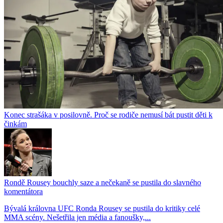
Konec strašáka v posilovně. Proč se rodiče nemusí bát pustit děti k
činkám
Rondě Rousey bouchly saze a nečekaně se pustila do slavného
komentátora
Bývalá královna UFC Ronda Rousey se pustila do kritiky celé
MMA scény. Nešetřila jen média a fanoušky,...