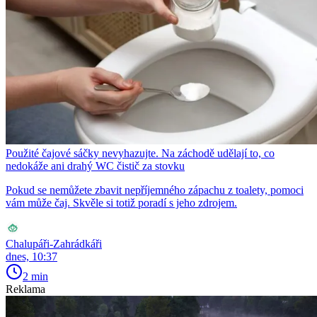
Použité čajové sáčky nevyhazujte. Na záchodě udělají to, co
nedokáže ani drahý WC čistič za stovku
Pokud se nemůžete zbavit nepříjemného zápachu z toalety, pomoci
vám může čaj. Skvěle si totiž poradí s jeho zdrojem.
Chalupáři-Zahrádkáři
dnes, 10:37
2 min
Reklama