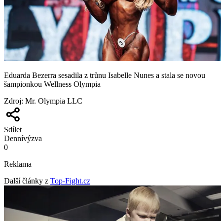
Eduarda Bezerra sesadila z trůnu Isabelle Nunes a stala se novou
šampionkou Wellness Olympia
Zdroj
:
Mr. Olympia LLC
Sdílet
Denní
výzva
0
Reklama
Další články z
Top-Fight.cz