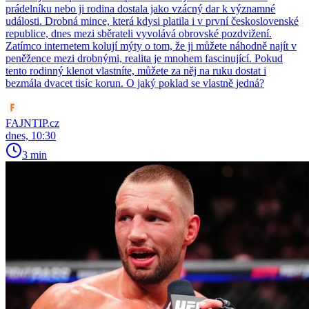
prádelníku nebo ji rodina dostala jako vzácný dar k významné
události. Drobná mince, která kdysi platila i v první československé
republice, dnes mezi sběrateli vyvolává obrovské pozdvižení.
Zatímco internetem kolují mýty o tom, že ji můžete náhodně najít v
peněžence mezi drobnými, realita je mnohem fascinující. Pokud
tento rodinný klenot vlastníte, můžete za něj na ruku dostat i
bezmála dvacet tisíc korun. O jaký poklad se vlastně jedná?
FAJNTIP.cz
dnes, 10:30
3 min