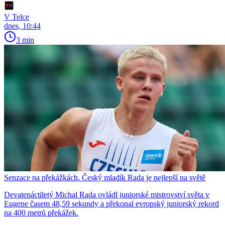
V Telce
dnes, 10:44
3 min
Senzace na překážkách. Český mladík Rada je nejlepší na světě
Devatenáctiletý Michal Rada ovládl juniorské mistrovství světa v
Eugene časem 48,59 sekundy a překonal evropský juniorský rekord
na 400 metrů překážek.