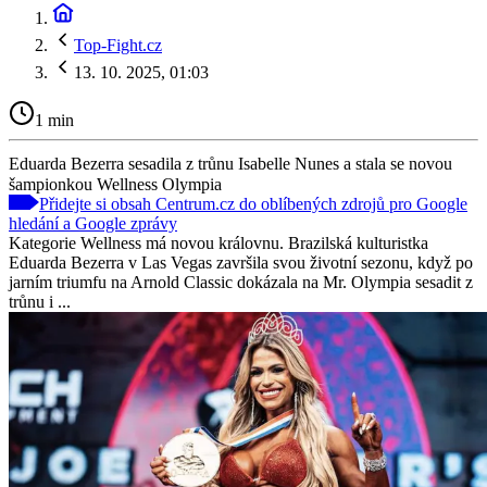
Top-Fight.cz
13. 10. 2025, 01:03
1 min
Eduarda Bezerra sesadila z trůnu Isabelle Nunes a stala se novou
šampionkou Wellness Olympia
Přidejte si obsah Centrum.cz do oblíbených zdrojů pro Google
hledání a Google zprávy
Kategorie Wellness má novou královnu. Brazilská kulturistka
Eduarda Bezerra v Las Vegas završila svou životní sezonu, když po
jarním triumfu na Arnold Classic dokázala na Mr. Olympia sesadit z
trůnu i ...