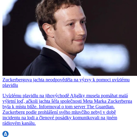
Zuckerbergova jachta neodpověděla na výzvy k pomoci uvízlému
plavidlu
Uvízlému plavidlu na jihovýchodě Aljašky musela pomáhat malá
výletní loď, ačkoli jachta šéfa společnosti Meta Marka Zuckerberga
byla k místu blíže. Informoval o tom server The Guardian.
Zuckerberg podle prohlášení svého mluvčího nebyl v době
incidentu na lodi a členové posádky komunikovali na jiném
rádiovém kanálu.