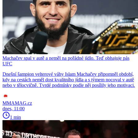
Machačev spal v autě a neměl na pořádné jídlo. Teď obhajuje pás
UFC
Dnešní šampion velterové váhy Islam Machačev připomněl období,
kdy na cestách neměl dost kvalitního jídla a s týmem nocoval v autě
nebo v tělocvičně. Tvrdé podmínky podle něj posílily jeho motivaci.
MMAMAG.cz
dnes, 11:00
1 min