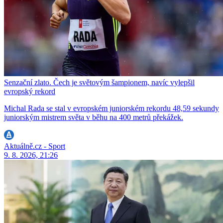
Senzační zlato. Čech je světovým šampionem, navíc vylepšil
evropský rekord
Michal Rada se stal v evropském juniorském rekordu 48,59 sekundy
juniorským mistrem světa v běhu na 400 metrů překážek.
Aktuálně.cz - Sport
9. 8. 2026, 21:26