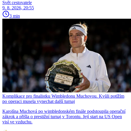
Svět cestovatele
9. 8. 2026, 20:55
3 min
Komplikace pro finalistku Wimbledonu Muchovou. Kvůli potížím
po operaci musela vynechat další turnaj
Karolína Muchová po wimbledonském finále podstoupila operační
zákrok a přišla o prestižní turnaj v Torontu. Její start na US Open
visí ve vzduchu.