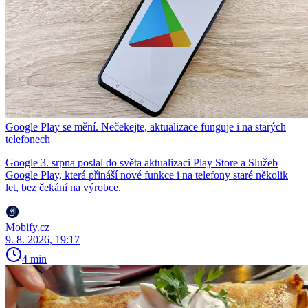
Google Play se mění. Nečekejte, aktualizace funguje i na starých
telefonech
Google 3. srpna poslal do světa aktualizaci Play Store a Služeb
Google Play, která přináší nové funkce i na telefony staré několik
let, bez čekání na výrobce.
Mobify.cz
9. 8. 2026, 19:17
4 min