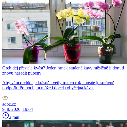
Orchidej přestala kvést? Jeden hrnek studené kávy měsíčně ji donutí
znovu nasadit pupeny
Aby vám orchideje krásně kvetly rok co rok, musíte je správně
podpořit. Pomoci jim může i docela obyčejná káva.
adbz.cz
9. 8. 2026, 19:04
2 min