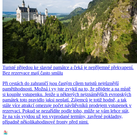
Turisté přijedou ke slavné památce a čeká je nepříjemné překvapení.
Bez rezervace mají často smůlu
Při cestách do zahraničí jsou častým cílem turistů nejrůznější
pamětihodnosti. Možná i vy jste zvyklí na to, že přijdete a na místě
si koupíte vstupenku. Jenže u některých nejznámějších evropských
památek toto pravidlo jaksi neplatí. Zájemců je totiž hodně, a tak
stále více atrakcí omezuje počet návštěvníků prodejem vstupenek v
rezervaci. Pokud se nezařídíte podle toho, může se vám lehce stát,
že na vás vyjdou už jen vyprodané termíny, zavřené pokladny,
případně několikahodinové fronty před nimi.