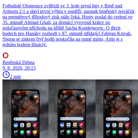
Fotbalisté Olomouce zvítězili ve 3. kole první ligy v Brně nad
Artisem 2:1 a slaví první výhru v soutěži, naopak brněnský nováček
na premiérový tříbodový zisk stále čeká. Hosty poslal do vedení ve
35. minutě Ahmad Ghali, za domácí vyrovnal krátce po
poločasovém příchodu na hřiště Sacha Komlejnovic. O třech
bodech pro Hanáky rozhodl v 87. minutě střídající Fabijan Krivak.
Sigma se ziskem čtyř bodů poskočila na osmé místo, Artis je s
jedním bodem třináctý.
Brněnská Drbna
9. 8. 2026, 20:15
2 min