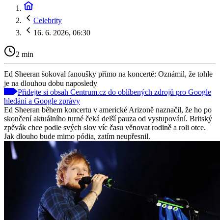
Celebrity
16. 6. 2026, 06:30
2 min
Ed Sheeran šokoval fanoušky přímo na koncertě: Oznámil, že tohle
je na dlouhou dobu naposledy
Přidejte si obsah Centrum.cz do oblíbených zdrojů pro Google
hledání a Google zprávy
Ed Sheeran během koncertu v americké Arizoně naznačil, že ho po
skončení aktuálního turné čeká delší pauza od vystupování. Britský
zpěvák chce podle svých slov víc času věnovat rodině a roli otce.
Jak dlouho bude mimo pódia, zatím neupřesnil.