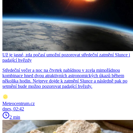
Už je jasné, zda počasí umožní pozorovat středeční zatmění Slunce i
padající hvězdy
Středeční večer a noc na čtvrtek nabídnou v zcela mimořádnou
kombinace hned dvou atraktivních astronomických úkazů během
několika hodin. Nejprve dojde k zatmění Slunce a následně pak po
setmění bude možno pozorovat padající hvězdy.
Meteocentrum.cz
dnes, 02:42
2 min