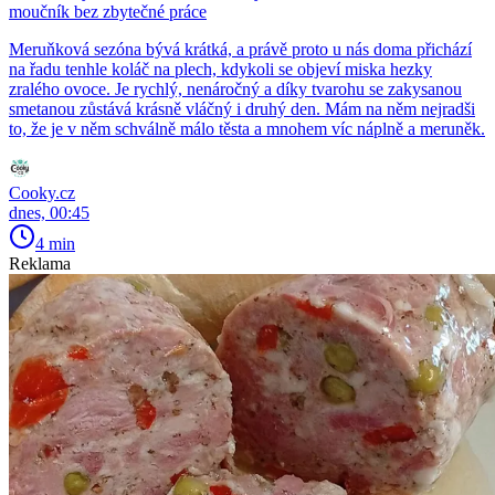
moučník bez zbytečné práce
Meruňková sezóna bývá krátká, a právě proto u nás doma přichází
na řadu tenhle koláč na plech, kdykoli se objeví miska hezky
zralého ovoce. Je rychlý, nenáročný a díky tvarohu se zakysanou
smetanou zůstává krásně vláčný i druhý den. Mám na něm nejradši
to, že je v něm schválně málo těsta a mnohem víc náplně a meruněk.
Cooky.cz
dnes, 00:45
4 min
Reklama