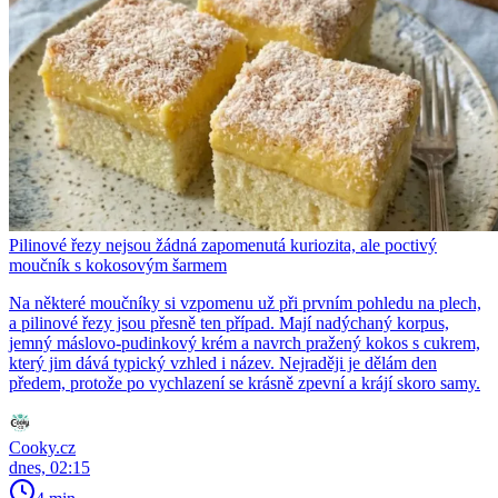
Pilinové řezy nejsou žádná zapomenutá kuriozita, ale poctivý
moučník s kokosovým šarmem
Na některé moučníky si vzpomenu už při prvním pohledu na plech,
a pilinové řezy jsou přesně ten případ. Mají nadýchaný korpus,
jemný máslovo-pudinkový krém a navrch pražený kokos s cukrem,
který jim dává typický vzhled i název. Nejraději je dělám den
předem, protože po vychlazení se krásně zpevní a krájí skoro samy.
Cooky.cz
dnes, 02:15