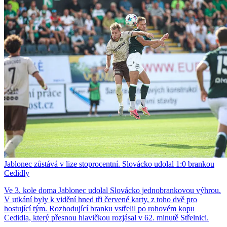
Jablonec zůstává v lize stoprocentní. Slovácko udolal 1:0 brankou
Cedidly
Ve 3. kole doma Jablonec udolal Slovácko jednobrankovou výhrou.
V utkání byly k vidění hned tři červené karty, z toho dvě pro
hostující tým. Rozhodující branku vstřelil po rohovém kopu
Cedidla, který přesnou hlavičkou rozjásal v 62. minutě Střelnici.