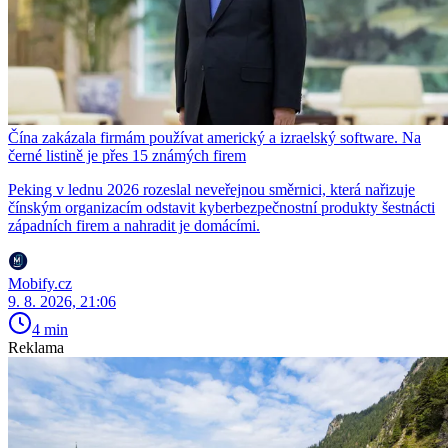
Čína zakázala firmám používat americký a izraelský software. Na
černé listině je přes 15 známých firem
Peking v lednu 2026 rozeslal neveřejnou směrnici, která nařizuje
čínským organizacím odstavit kyberbezpečnostní produkty šestnácti
západních firem a nahradit je domácími.
Mobify.cz
9. 8. 2026, 21:06
4 min
Reklama