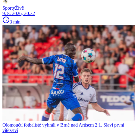
SportyŽivě
9. 8. 2026, 20:32
3 min
Olomoučtí fotbalisté vyhráli v Brně nad Artisem 2:1. Slaví první
vítězství