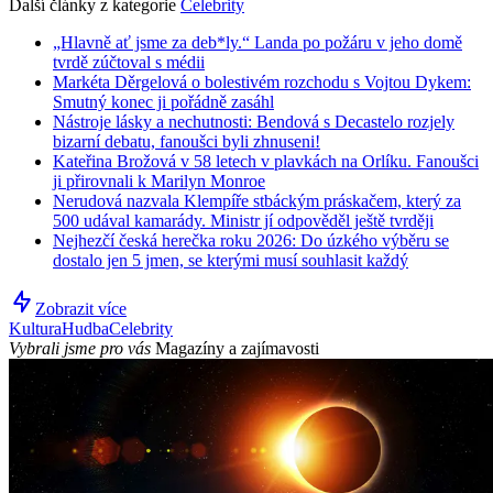
Další články z kategorie
Celebrity
„Hlavně ať jsme za deb*ly.“ Landa po požáru v jeho domě
tvrdě zúčtoval s médii
Markéta Děrgelová o bolestivém rozchodu s Vojtou Dykem:
Smutný konec ji pořádně zasáhl
Nástroje lásky a nechutnosti: Bendová s Decastelo rozjely
bizarní debatu, fanoušci byli zhnuseni!
Kateřina Brožová v 58 letech v plavkách na Orlíku. Fanoušci
ji přirovnali k Marilyn Monroe
Nerudová nazvala Klempíře stbáckým práskačem, který za
500 udával kamarády. Ministr jí odpověděl ještě tvrději
Nejhezčí česká herečka roku 2026: Do úzkého výběru se
dostalo jen 5 jmen, se kterými musí souhlasit každý
Zobrazit více
Kultura
Hudba
Celebrity
Vybrali jsme pro vás
Magazíny a zajímavosti