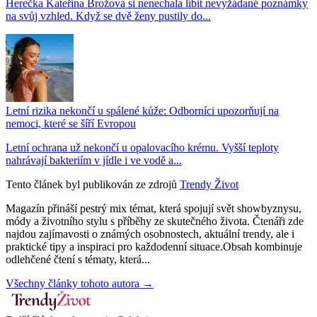
Herečka Kateřina Brožová si nenechala líbit nevyžádané poznámky
na svůj vzhled. Když se dvě ženy pustily do...
Letní rizika nekončí u spálené kůže: Odborníci upozorňují na
nemoci, které se šíří Evropou
Letní ochrana už nekončí u opalovacího krému. Vyšší teploty
nahrávají bakteriím v jídle i ve vodě a...
Tento článek byl publikován ze zdrojů
Trendy Život
Magazín přináší pestrý mix témat, která spojují svět showbyznysu,
módy a životního stylu s příběhy ze skutečného života. Čtenáři zde
najdou zajímavosti o známých osobnostech, aktuální trendy, ale i
praktické tipy a inspiraci pro každodenní situace.Obsah kombinuje
odlehčené čtení s tématy, která...
Všechny články tohoto autora →