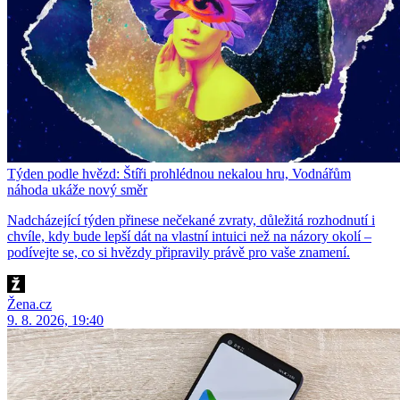
Týden podle hvězd: Štíři prohlédnou nekalou hru, Vodnářům
náhoda ukáže nový směr
Nadcházející týden přinese nečekané zvraty, důležitá rozhodnutí i
chvíle, kdy bude lepší dát na vlastní intuici než na názory okolí –
podívejte se, co si hvězdy připravily právě pro vaše znamení.
Žena.cz
9. 8. 2026, 19:40