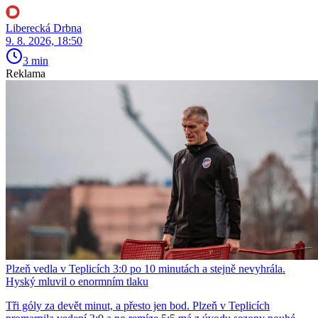
Liberecká Drbna
9. 8. 2026, 18:50
3 min
Reklama
Plzeň vedla v Teplicích 3:0 po 10 minutách a stejně nevyhrála.
Hyský mluvil o enormním tlaku
Tři góly za devět minut, a přesto jen bod. Plzeň v Teplicích