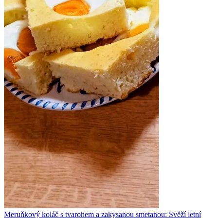
Meruňkový koláč s tvarohem a zakysanou smetanou: Svěží letní