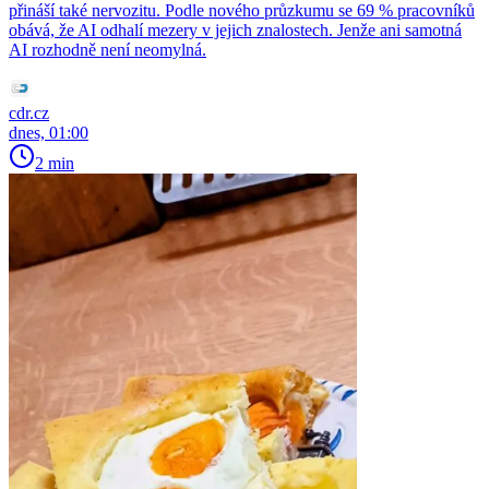
přináší také nervozitu. Podle nového průzkumu se 69 % pracovníků
obává, že AI odhalí mezery v jejich znalostech. Jenže ani samotná
AI rozhodně není neomylná.
cdr.cz
dnes, 01:00
2 min