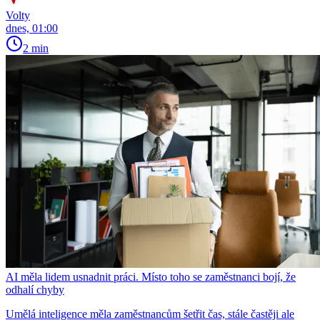
Volty
dnes, 01:00
2 min
AI měla lidem usnadnit práci. Místo toho se zaměstnanci bojí, že
odhalí chyby
Umělá inteligence měla zaměstnancům šetřit čas, stále častěji ale