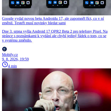
Google vydal novou betu Androidu 17, ale zapomněl říct, co v ní
změnil. Testeři musí novinky hledat sami
Dne 3. srpna vyšla Android 17 QPR2 Beta 2 pro telefony Pixel. Na
stránce s poznámkami k vydání ale chybí jediný řádek o tom, co se
v systému změnilo.
Mobify.cz
9. 8. 2026, 19:59
4 min