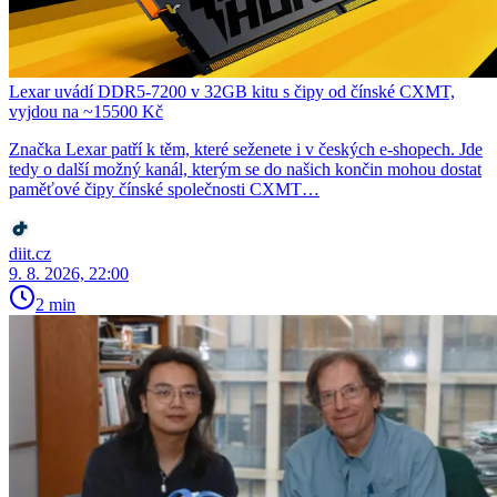
Lexar uvádí DDR5-7200 v 32GB kitu s čipy od čínské CXMT,
vyjdou na ~15500 Kč
Značka Lexar patří k těm, které seženete i v českých e-shopech. Jde
tedy o další možný kanál, kterým se do našich končin mohou dostat
paměťové čipy čínské společnosti CXMT…
diit.cz
9. 8. 2026, 22:00
2 min