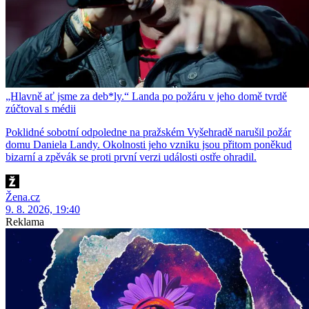
„Hlavně ať jsme za deb*ly.“ Landa po požáru v jeho domě tvrdě
zúčtoval s médii
Poklidné sobotní odpoledne na pražském Vyšehradě narušil požár
domu Daniela Landy. Okolnosti jeho vzniku jsou přitom poněkud
bizarní a zpěvák se proti první verzi události ostře ohradil.
Žena.cz
9. 8. 2026, 19:40
Reklama