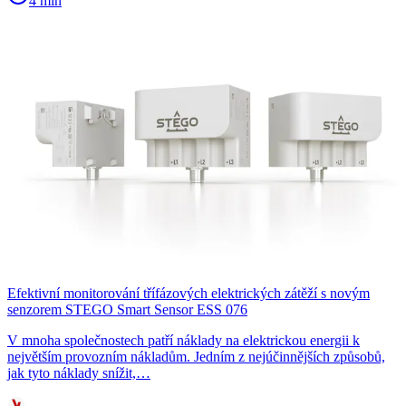
4 min
Efektivní monitorování třífázových elektrických zátěží s novým
senzorem STEGO Smart Sensor ESS 076
V mnoha společnostech patří náklady na elektrickou energii k
největším provozním nákladům. Jedním z nejúčinnějších způsobů,
jak tyto náklady snížit,…