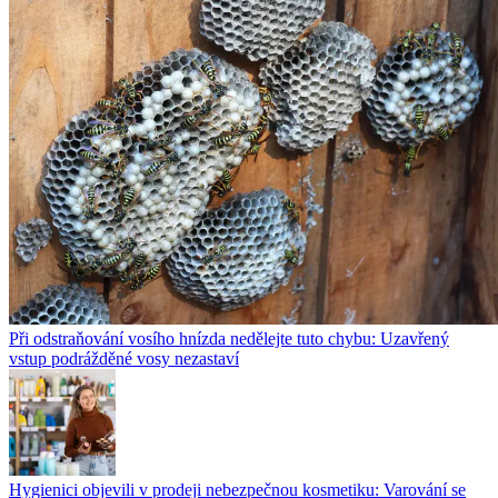
Při odstraňování vosího hnízda nedělejte tuto chybu: Uzavřený
vstup podrážděné vosy nezastaví
Hygienici objevili v prodeji nebezpečnou kosmetiku: Varování se