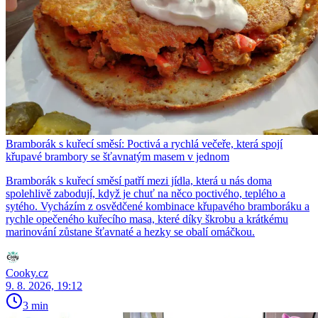
Bramborák s kuřecí směsí: Poctivá a rychlá večeře, která spojí
křupavé brambory se šťavnatým masem v jednom
Bramborák s kuřecí směsí patří mezi jídla, která u nás doma
spolehlivě zabodují, když je chuť na něco poctivého, teplého a
sytého. Vycházím z osvědčené kombinace křupavého bramboráku a
rychle opečeného kuřecího masa, které díky škrobu a krátkému
marinování zůstane šťavnaté a hezky se obalí omáčkou.
Cooky.cz
9. 8. 2026, 19:12
3 min