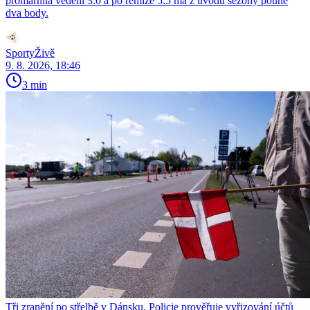
promarnila vedení 3:0 a po remíze 5:5 má z úvodu sezony pouhé
dva body.
SportyŽivě
9. 8. 2026, 18:46
3 min
Tři zranění po střelbě v Dánsku. Policie prověřuje vyřizování účtů