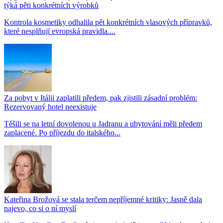
týká pěti konkrétních výrobků
Kontrola kosmetiky odhalila pět konkrétních vlasových přípravků,
které nesplňují evropská pravidla....
Za pobyt v Itálii zaplatili předem, pak zjistili zásadní problém:
Rezervovaný hotel neexistuje
Těšili se na letní dovolenou u Jadranu a ubytování měli předem
zaplacené. Po příjezdu do italského...
Kateřina Brožová se stala terčem nepříjemné kritiky: Jasně dala
najevo, co si o ní myslí