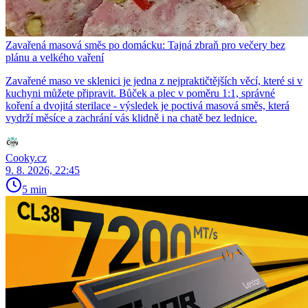
Zavařená masová směs po domácku: Tajná zbraň pro večery bez
plánu a velkého vaření
Zavařené maso ve sklenici je jedna z nejpraktičtějších věcí, které si v
kuchyni můžete připravit. Bůček a plec v poměru 1:1, správné
koření a dvojitá sterilace - výsledek je poctivá masová směs, která
vydrží měsíce a zachrání vás klidně i na chatě bez lednice.
Cooky.cz
9. 8. 2026, 22:45
5 min