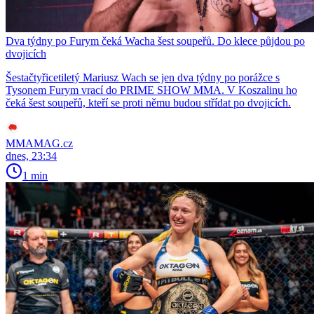
Dva týdny po Furym čeká Wacha šest soupeřů. Do klece půjdou po
dvojicích
Šestačtyřicetiletý Mariusz Wach se jen dva týdny po porážce s
Tysonem Furym vrací do PRIME SHOW MMA. V Koszalinu ho
čeká šest soupeřů, kteří se proti němu budou střídat po dvojicích.
MMAMAG.cz
dnes, 23:34
1 min