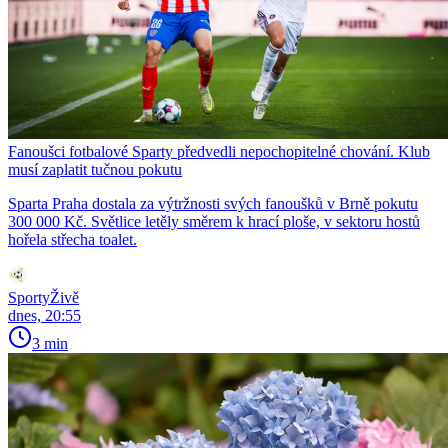
Fanoušci fotbalové Sparty předvedli nepochopitelné chování. Klub
musí zaplatit tučnou pokutu
Sparta Praha dostala za výtržnosti svých fanoušků v Brně pokutu
300 000 Kč. Světlice letěly směrem k hrací ploše, v sektoru hostů
hořela střecha toalet.
SportyŽivě
dnes, 20:55
3 min