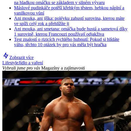
na hladkou omáčku se základem v silném vývaru
Máslové pudinkáče potěší křehkým těstem, hebkou náplní a
vanilkovou vůní
Ani mouka, ani jíška: polévku zahustí surovina, kterou máte
ve spíži celý rok a přehlížíte ji
Ani mouka, ani smetana: omáčka bude hustá a sametová díky
1 surovině, kterou Francouzi používají odjakživa
Test znalostí o rizicích rychlého hubnutí: Pokud si hlídáte
váhu, těchto 10 otázek by pro vás měla být hračka
Zobrazit více
Lifestyle
Jídlo a vaření
Vybrali jsme pro vás
Magazíny a zajímavosti