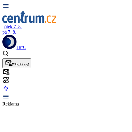
pátek 7. 8.
pá 7. 8.
18°C
Přihlášení
Reklama