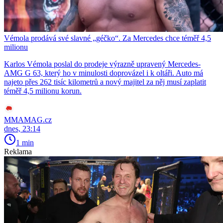
Vémola prodává své slavné „géčko“. Za Mercedes chce téměř 4,5
milionu
Karlos Vémola poslal do prodeje výrazně upravený Mercedes-
AMG G 63, který ho v minulosti doprovázel i k oltáři. Auto má
najeto přes 262 tisíc kilometrů a nový majitel za něj musí zaplatit
téměř 4,5 milionu korun.
MMAMAG.cz
dnes, 23:14
1 min
Reklama