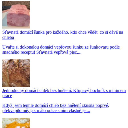
Šťavnatá domácí šunka pro každého, kdo chce vědět, co si dává na
chleba
Uvařte si dokonalou domácí vepřovou šunku ze šunkovaru podle
snadného receptu! Šťavnatá vepřová plec,...
Jednoduchý domácí chléb bez hnětení: Křupavý bochník s minimem
práce
Když jsem tenhle domácí chléb bez hnětení zkusila poprvé,
překvapilo mě, jak málo práce s ním vlastně je....