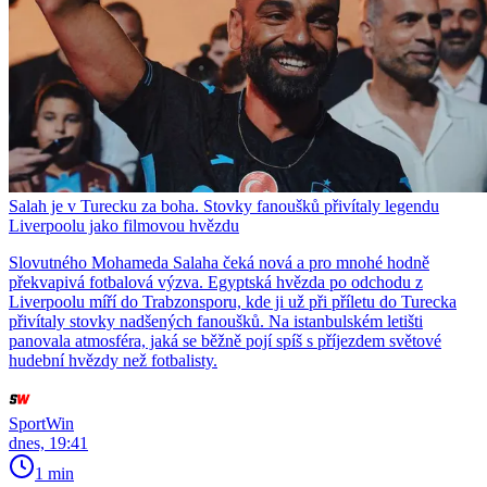
Salah je v Turecku za boha. Stovky fanoušků přivítaly legendu
Liverpoolu jako filmovou hvězdu
Slovutného Mohameda Salaha čeká nová a pro mnohé hodně
překvapivá fotbalová výzva. Egyptská hvězda po odchodu z
Liverpoolu míří do Trabzonsporu, kde ji už při příletu do Turecka
přivítaly stovky nadšených fanoušků. Na istanbulském letišti
panovala atmosféra, jaká se běžně pojí spíš s příjezdem světové
hudební hvězdy než fotbalisty.
SportWin
dnes, 19:41
1 min