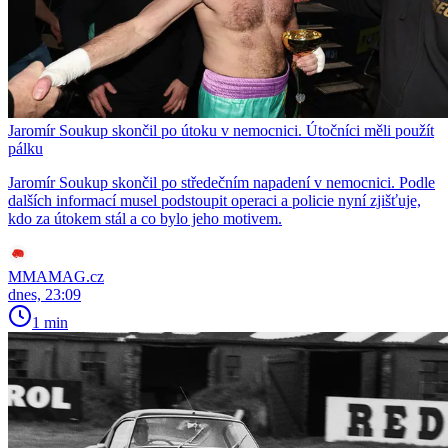
Jaromír Soukup skončil po útoku v nemocnici. Útočníci měli použít
pálku
Jaromír Soukup skončil po středečním napadení v nemocnici. Podle
dalších informací musel podstoupit operaci a policie nyní zjišťuje,
kdo za útokem stál a co bylo jeho motivem.
MMAMAG.cz
dnes, 23:09
1 min