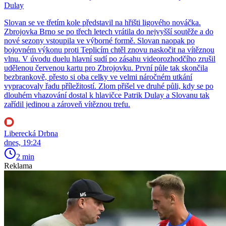
Dulay
Slovan se ve třetím kole představil na hřišti ligového nováčka.
Zbrojovka Brno se po třech letech vrátila do nejvyšší soutěže a do
nové sezony vstoupila ve výborné formě. Slovan naopak po
bojovném výkonu proti Teplicím chtěl znovu naskočit na vítěznou
vlnu. V úvodu duelu hlavní sudí po zásahu videorozhodčího zrušil
udělenou červenou kartu pro Zbrojovku. První půle tak skončila
bezbrankově, přesto si oba celky ve velmi náročném utkání
vypracovaly řadu příležitostí. Zlom přišel ve druhé půli, kdy se po
dlouhém vhazování dostal k hlavičce Patrik Dulay a Slovanu tak
zařídil jedinou a zároveň vítěznou trefu.
Liberecká Drbna
dnes, 19:24
2 min
Reklama