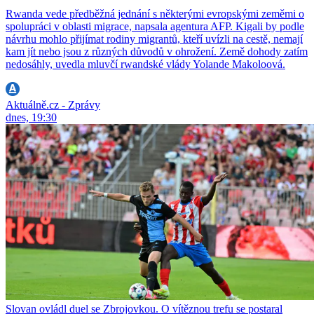
Rwanda vede předběžná jednání s některými evropskými zeměmi o
spolupráci v oblasti migrace, napsala agentura AFP. Kigali by podle
návrhu mohlo přijímat rodiny migrantů, kteří uvízli na cestě, nemají
kam jít nebo jsou z různých důvodů v ohrožení. Země dohody zatím
nedosáhly, uvedla mluvčí rwandské vlády Yolande Makoloová.
Aktuálně.cz - Zprávy
dnes, 19:30
Slovan ovládl duel se Zbrojovkou. O vítěznou trefu se postaral