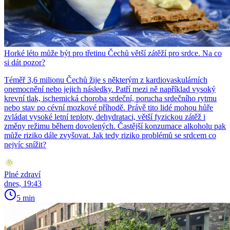
Horké léto může být pro třetinu Čechů větší zátěží pro srdce. Na co
si dát pozor?
Téměř 3,6 milionu Čechů žije s některým z kardiovaskulárních
onemocnění nebo jejich následky. Patří mezi ně například vysoký
krevní tlak, ischemická choroba srdeční, porucha srdečního rytmu
nebo stav po cévní mozkové příhodě. Právě tito lidé mohou hůře
zvládat vysoké letní teploty, dehydrataci, větší fyzickou zátěž i
změny režimu během dovolených. Častější konzumace alkoholu pak
může riziko dále zvyšovat. Jak tedy riziko problémů se srdcem co
nejvíc snížit?
Plné zdraví
dnes, 19:43
5 min