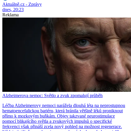
Aktuálně.cz - Zprávy
dnes, 20:23
Reklama
Alzheimerova nemoc: Světlo a zvuk zpomalují průběh
Léčba Alzheimerovy nemoci narážela dlouhá léta na neprostupnou
hematoencefalickou bariéru, která bránila většině léků proniknout
přímo k mozkovým buňkám. Objev takzvané neurostimulace
pomocí blikajícího světla a zvukových impulsů o specifické
frekvenci však přináší zcela nový pohled na možnost regenerace.