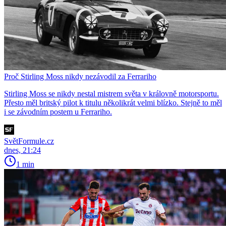
Proč Stirling Moss nikdy nezávodil za Ferrariho
Stirling Moss se nikdy nestal mistrem světa v královně motorsportu.
Přesto měl britský pilot k titulu několikrát velmi blízko. Stejně to měl
i se závodním postem u Ferrariho.
SvětFormule.cz
dnes, 21:24
1 min