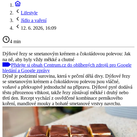
Lifestyle
Jídlo a vaření
12. 6. 2026, 16:09
4 min
Dýňové řezy se smetanovým krémem a čokoládovou polevou: Jak
na ně, aby byly vždy měkké a chutné
Přidejte si obsah Centrum.cz do oblíbených zdrojů pro Google
hledání a Google zprávy
Dýně je podzimní surovina, která v pečení dělá divy. Dýňové řezy
se smetanovým krémem a čokoládovou polevou jsou vláčné,
voňavé a překvapivě jednoduché na přípravu. Dýňové pyré dodává
těstu přirozenou vlhkost, takže řezy zůstávají měkké i druhý nebo
třetí den. Recept vychází z osvědčené kombinace perníkového
koření, mandlové mouky a bohaté smetanové vrstvy navrchu.