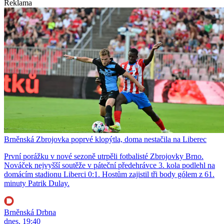
Reklama
Brněnská Zbrojovka poprvé klopýtla, doma nestačila na Liberec
První porážku v nové sezoně utrpěli fotbalisté Zbrojovky Brno.
Nováček nejvyšší soutěže v páteční předehrávce 3. kola podlehl na
domácím stadionu Liberci 0:1. Hostům zajistil tři body gólem z 61.
minuty Patrik Dulay.
Brněnská Drbna
dnes, 19:40