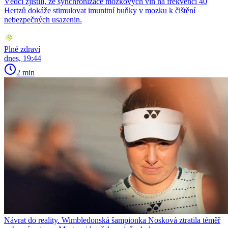
Vědci zjistili, že synchronizace mozkových vln na frekvenci 40
Hertzů dokáže stimulovat imunitní buňky v mozku k čištění
nebezpečných usazenin.
Plné zdraví
dnes, 19:44
2 min
Návrat do reality. Wimbledonská šampionka Nosková ztratila téměř