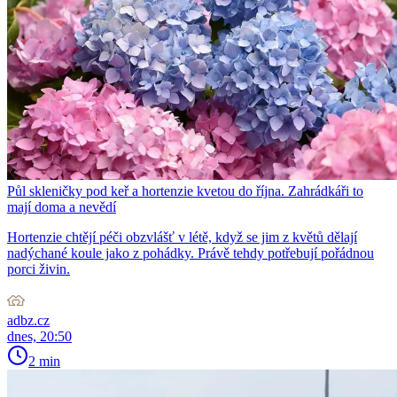
Půl skleničky pod keř a hortenzie kvetou do října. Zahrádkáři to
mají doma a nevědí
Hortenzie chtějí péči obzvlášť v létě, když se jim z květů dělají
nadýchané koule jako z pohádky. Právě tehdy potřebují pořádnou
porci živin.
adbz.cz
dnes, 20:50
2 min