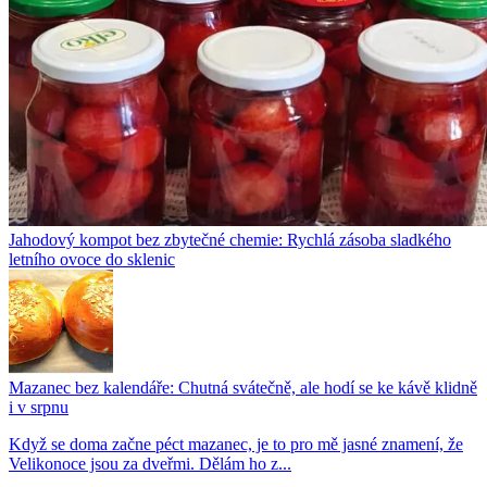
Jahodový kompot bez zbytečné chemie: Rychlá zásoba sladkého
letního ovoce do sklenic
Mazanec bez kalendáře: Chutná svátečně, ale hodí se ke kávě klidně
i v srpnu
Když se doma začne péct mazanec, je to pro mě jasné znamení, že
Velikonoce jsou za dveřmi. Dělám ho z...