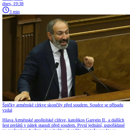
dnes, 19:38
3 min
Špičky arménské církve skončily před soudem. Soudce se případu
vzdal
Hlava Arménské apoštolské církve, katolikos Garegin II., a dalších
šest prelátů v pátek stanuli před soudem. První jednání, uspořádané