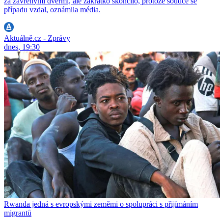
za zavřenými dveřmi, ale zakrátko skončilo, protože soudce se
případu vzdal, oznámila média.
Aktuálně.cz - Zprávy
dnes, 19:30
Rwanda jedná s evropskými zeměmi o spolupráci s přijímáním
migrantů