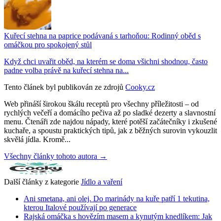
Kuřecí stehna na paprice podávaná s tarhoňou: Rodinný oběd s
omáčkou pro spokojený stůl
Když chci uvařit oběd, na kterém se doma všichni shodnou, často
padne volba právě na kuřecí stehna na...
Tento článek byl publikován ze zdrojů
Cooky.cz
Web přináší širokou škálu receptů pro všechny příležitosti – od
rychlých večeří a domácího pečiva až po sladké dezerty a slavnostní
menu. Čtenáři zde najdou nápady, které potěší začátečníky i zkušené
kuchaře, a spoustu praktických tipů, jak z běžných surovin vykouzlit
skvělá jídla. Kromě...
Všechny články tohoto autora →
Další články z kategorie
Jídlo a vaření
Ani smetana, ani olej. Do marinády na kuře patří 1 tekutina,
kterou Italové používají po generace
Rajská omáčka s hovězím masem a kynutým knedlíkem: Jak