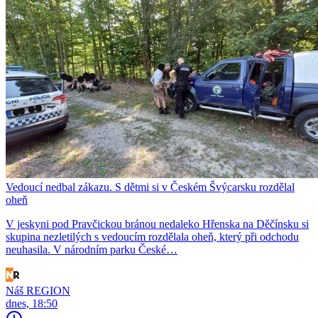
Vedoucí nedbal zákazu. S dětmi si v Českém Švýcarsku rozdělal
oheň
V jeskyni pod Pravčickou bránou nedaleko Hřenska na Děčínsku si
skupina nezletilých s vedoucím rozdělala oheň, který při odchodu
neuhasila. V národním parku České…
Náš REGION
dnes, 18:50