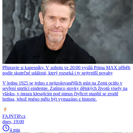
Připravte si kapesníky. V sobotu ve 20:00 vysílá Prima MAX příběh
podle skutečné události, který rozseká i ty nejtvrdší povahy
V lednu 1925 se jedno z nejizolovanějších míst na Zemi ocitlo v
sevření smrtící epidemie. Zatímco stovky dětských životů visely na
vlásku, v mrazu klesajícím pod minus čtyřicet stupňů se zrodil
hrdina, jehož jméno mělo být vymazáno z historie.
FAJNTIP.cz
dnes, 19:00
4 min