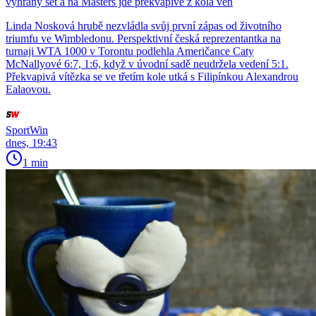
vyhraný set a na Masters jde překvapivě z kola ven
Linda Nosková hrubě nezvládla svůj první zápas od životního
triumfu ve Wimbledonu. Perspektivní česká reprezentantka na
turnaji WTA 1000 v Torontu podlehla Američance Caty
McNallyové 6:7, 1:6, když v úvodní sadě neudržela vedení 5:1.
Překvapivá vítězka se ve třetím kole utká s Filipínkou Alexandrou
Ealaovou.
SportWin
dnes, 19:43
1 min