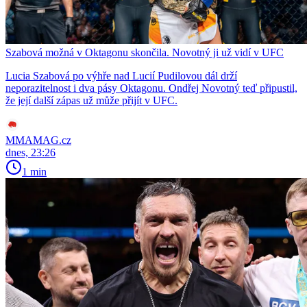
Szabová možná v Oktagonu skončila. Novotný ji už vidí v UFC
Lucia Szabová po výhře nad Lucií Pudilovou dál drží
neporazitelnost i dva pásy Oktagonu. Ondřej Novotný teď připustil,
že její další zápas už může přijít v UFC.
MMAMAG.cz
dnes, 23:26
1 min