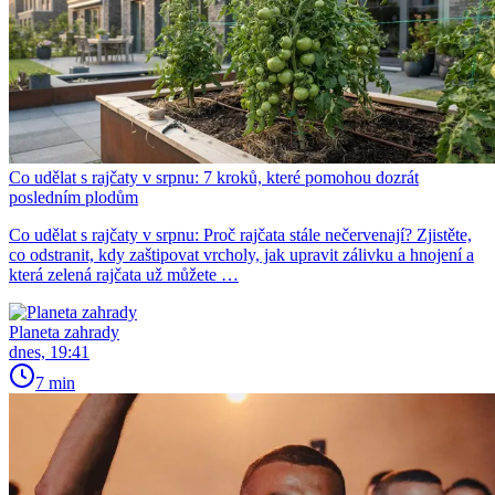
Co udělat s rajčaty v srpnu: 7 kroků, které pomohou dozrát
posledním plodům
Co udělat s rajčaty v srpnu: Proč rajčata stále nečervenají? Zjistěte,
co odstranit, kdy zaštipovat vrcholy, jak upravit zálivku a hnojení a
která zelená rajčata už můžete …
Planeta zahrady
dnes, 19:41
7 min