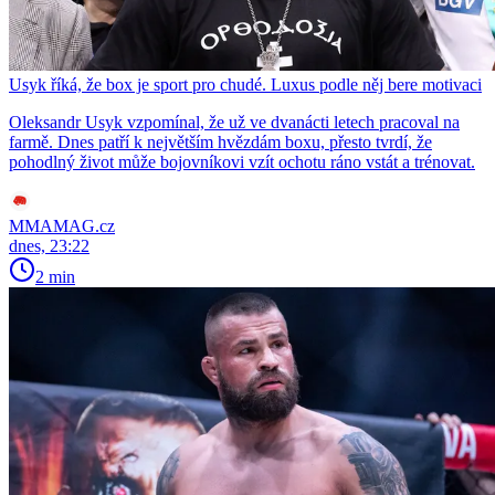
Usyk říká, že box je sport pro chudé. Luxus podle něj bere motivaci
Oleksandr Usyk vzpomínal, že už ve dvanácti letech pracoval na
farmě. Dnes patří k největším hvězdám boxu, přesto tvrdí, že
pohodlný život může bojovníkovi vzít ochotu ráno vstát a trénovat.
MMAMAG.cz
dnes, 23:22
2 min