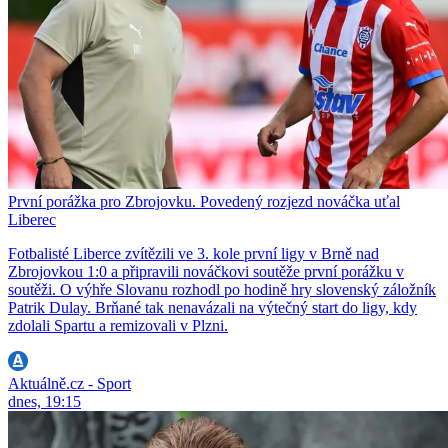
První porážka pro Zbrojovku. Povedený rozjezd nováčka uťal
Liberec
Fotbalisté Liberce zvítězili ve 3. kole první ligy v Brně nad
Zbrojovkou 1:0 a připravili nováčkovi soutěže první porážku v
soutěži. O výhře Slovanu rozhodl po hodině hry slovenský záložník
Patrik Dulay. Brňané tak nenavázali na výtečný start do ligy, kdy
zdolali Spartu a remizovali v Plzni.
Aktuálně.cz - Sport
dnes, 19:15