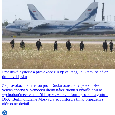
Protiruská hysterie a provokace z Kyjeva, reaguje Kreml na nález
dronu v Lipsku
Za provokaci namířenou proti Rusku označilo v pátek ruské
velvyslanectví v Německu úterní nález dronu s výbušninou na
východoněmeckém letišti Lipsko/Halle. Informuje o tom agentura
DPA. Berlín oficiálně Moskvu v souvislosti s tímto případem z
ničeho neobvinil.