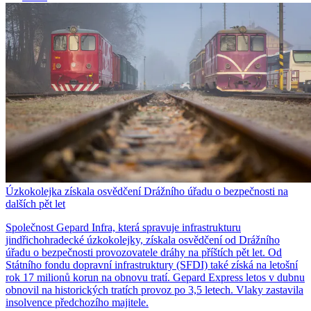
Úzkokolejka získala osvědčení Drážního úřadu o bezpečnosti na
dalších pět let
Společnost Gepard Infra, která spravuje infrastrukturu
jindřichohradecké úzkokolejky, získala osvědčení od Drážního
úřadu o bezpečnosti provozovatele dráhy na příštích pět let. Od
Státního fondu dopravní infrastruktury (SFDI) také získá na letošní
rok 17 milionů korun na obnovu tratí. Gepard Express letos v dubnu
obnovil na historických tratích provoz po 3,5 letech. Vlaky zastavila
insolvence předchozího majitele.