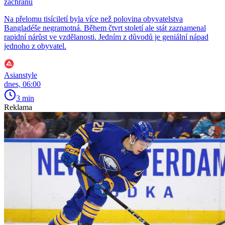
záchranu
Na přelomu tisíciletí byla více než polovina obyvatelstva
Bangladéše negramotná. Během čtvrt století ale stát zaznamenal
rapidní nárůst ve vzdělanosti. Jedním z důvodů je geniální nápad
jednoho z obyvatel.
Asianstyle
dnes, 06:00
3 min
Reklama