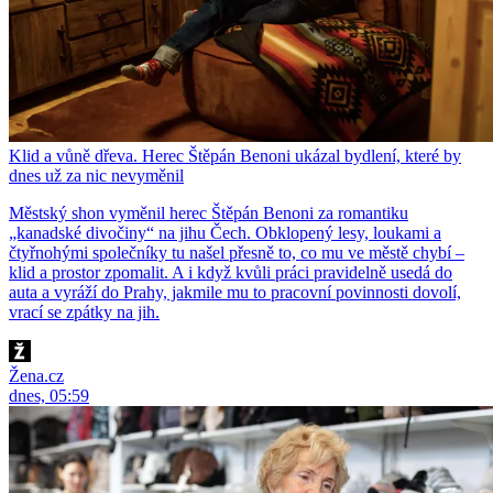
Klid a vůně dřeva. Herec Štěpán Benoni ukázal bydlení, které by
dnes už za nic nevyměnil
Městský shon vyměnil herec Štěpán Benoni za romantiku
„kanadské divočiny“ na jihu Čech. Obklopený lesy, loukami a
čtyřnohými společníky tu našel přesně to, co mu ve městě chybí –
klid a prostor zpomalit. A i když kvůli práci pravidelně usedá do
auta a vyráží do Prahy, jakmile mu to pracovní povinnosti dovolí,
vrací se zpátky na jih.
Žena.cz
dnes, 05:59