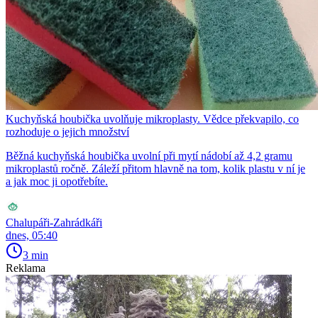
Kuchyňská houbička uvolňuje mikroplasty. Vědce překvapilo, co
rozhoduje o jejich množství
Běžná kuchyňská houbička uvolní při mytí nádobí až 4,2 gramu
mikroplastů ročně. Záleží přitom hlavně na tom, kolik plastu v ní je
a jak moc ji opotřebíte.
Chalupáři-Zahrádkáři
dnes, 05:40
3 min
Reklama