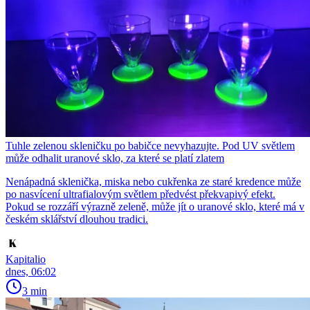
Tuhle zelenou skleničku po babičce nevyhazujte. Pod UV světlem
může odhalit uranové sklo, za které se platí zlatem
Nenápadná sklenička, miska nebo cukřenka ze staré kredence může
po nasvícení ultrafialovým světlem předvést překvapivý efekt.
Pokud se rozzáří výrazně zeleně, může jít o uranové sklo, které má v
českém sklářství dlouhou tradici.
Kapitalio
dnes, 06:02
3 min