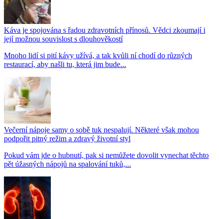
Káva je spojována s řadou zdravotních přínosů. Vědci zkoumají i
její možnou souvislost s dlouhověkostí
Mnoho lidí si pití kávy užívá, a tak kvůli ní chodí do různých
restaurací, aby našli tu, která jim bude...
Večerní nápoje samy o sobě tuk nespalují. Některé však mohou
podpořit pitný režim a zdravý životní styl
Pokud vám jde o hubnutí, pak si nemůžete dovolit vynechat těchto
pět úžasných nápojů na spalování tuků,...