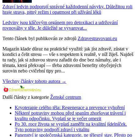
Zdraví ledvin podporují správné každodenní návyky. Důležitou roli
hraje strava, pitný režim i opatrnost při užívání léků
Ledviny jsou klíčovým orgánem pro detoxikaci a udržování
rovnováhy v těle. Je důležité se vyvarovat...
Tento článek byl publikován ze zdrojů
Zdravestravovani.eu
Magazín klade důraz na praktické využití: jak jíst zdravě, zůstat v
kondici a čelit stresu — vše s respektem k realitě, v níž žiješ. Najdeš
tu rady, jak si zdravou stravu zařadit do dne bez námahy, ale i
témata, která překvapí — třeba zdravotní benefity obyčejných
surovin nebo cvičební tipy pro...
Všechny články tohoto autora →
Další články z kategorie
Ženské centrum
Kryoterapie celého těla: Regenerace a prevence vyhoření
Některé potraviny mohou před spaním zhoršovat trávení i
kvalitu odpočinku. Vyplatí se je večer omezit
Po 30. roce života se vyplatí zaměřit na kvalitní jídelníček.
Tyto potraviny podpoří zdraví i vitalitu
Panenství je společenská kategorie, ne tělesný stav. Přesto po