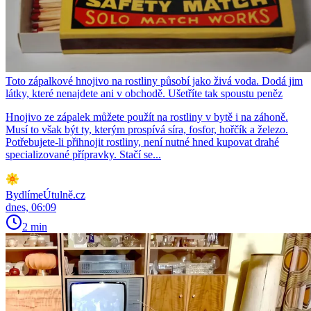
Toto zápalkové hnojivo na rostliny působí jako živá voda. Dodá jim
látky, které nenajdete ani v obchodě. Ušetříte tak spoustu peněz
Hnojivo ze zápalek můžete použít na rostliny v bytě i na záhoně.
Musí to však být ty, kterým prospívá síra, fosfor, hořčík a železo.
Potřebujete-li přihnojit rostliny, není nutné hned kupovat drahé
specializované přípravky. Stačí se...
BydlímeÚtulně.cz
dnes, 06:09
2 min