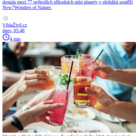
dostala mezi 77 nejlepších přírodních míst planety v globální soutěži
New7Wonders of Nature.
VědaŽivě.cz
dnes, 05:48
4 min