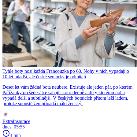
Tyhle boty nosí každá Francouzka po 60. Nohy v nich vypadají o
10 let mladší, ale české seniorky je odmítají
Deset let vám žádná bota neubere. Existuje ale jeden pár, po kterém
Pařížanky po šedesátce sahají skoro denně a díky kterému noha
vypadá delší a subtilnější. V českých botnících přitom leží ladem,
protože spoustě žen připadá málo ženský.
ExtraInspirace
dnes, 05:55
3 min