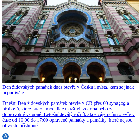
Den židovských památek dnes otevře v Česku i místa, kam se jinak
nepodíváte
Dnešní Den židovských památek otevře v ČR přes 60 synagog a
hřbitovů, které budou moci lidé navštívit zdarma nebo za
dobrovolné vstupné. Letošní devátý ročník akce zájemcům otevře v
čase od 10:00 do 17:00 opravené památky a památky, které nejsou
obvykle přístupné.