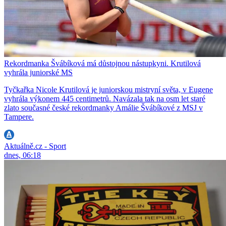
Rekordmanka Švábíková má důstojnou nástupkyni. Krutilová
vyhrála juniorské MS
Tyčkařka Nicole Krutilová je juniorskou mistryní světa, v Eugene
vyhrála výkonem 445 centimetrů. Navázala tak na osm let staré
zlato současné české rekordmanky Amálie Švábíkové z MSJ v
Tampere.
Aktuálně.cz - Sport
dnes, 06:18