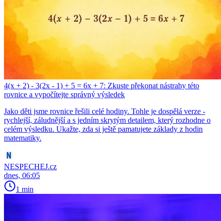
4(x + 2) - 3(2x - 1) + 5 = 6x + 7: Zkuste překonat nástrahy této
rovnice a vypočítejte správný výsledek
Jako děti jsme rovnice řešili celé hodiny. Tohle je dospělá verze -
rychlejší, záludnější a s jedním skrytým detailem, který rozhodne o
celém výsledku. Ukažte, zda si ještě pamatujete základy z hodin
matematiky.
NESPECHEJ.cz
dnes, 06:05
1 min