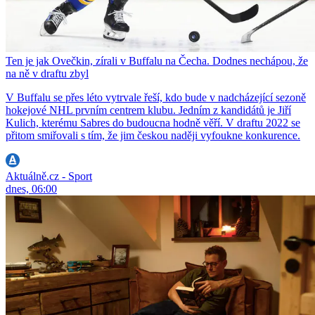
Ten je jak Ovečkin, zírali v Buffalu na Čecha. Dodnes nechápou, že
na ně v draftu zbyl
V Buffalu se přes léto vytrvale řeší, kdo bude v nadcházející sezoně
hokejové NHL prvním centrem klubu. Jedním z kandidátů je Jiří
Kulich, kterému Sabres do budoucna hodně věří. V draftu 2022 se
přitom smiřovali s tím, že jim českou naději vyfoukne konkurence.
Aktuálně.cz - Sport
dnes, 06:00