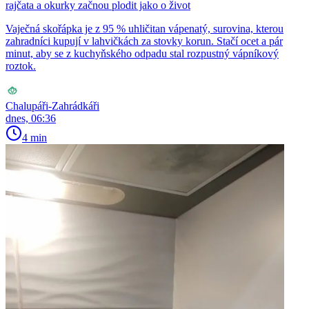
rajčata a okurky začnou plodit jako o život
Vaječná skořápka je z 95 % uhličitan vápenatý, surovina, kterou
zahradníci kupují v lahvičkách za stovky korun. Stačí ocet a pár
minut, aby se z kuchyňského odpadu stal rozpustný vápníkový
roztok.
Chalupáři-Zahrádkáři
dnes, 06:36
4 min