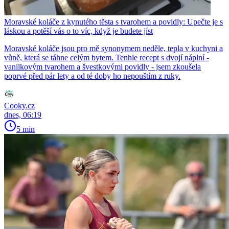
Moravské koláče z kynutého těsta s tvarohem a povidly: Upečte je s
láskou a potěší vás o to víc, když je budete jíst
Moravské koláče jsou pro mě synonymem neděle, tepla v kuchyni a
vůně, která se táhne celým bytem. Tenhle recept s dvojí náplní -
vanilkovým tvarohem a švestkovými povidly - jsem zkoušela
poprvé před pár lety a od té doby ho nepouštím z ruky.
Cooky.cz
dnes, 06:19
5 min