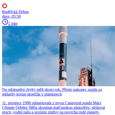
Budějcká Drbna
dnes, 05:50
2 min
Na odstranění chyby měli skoro rok. Přesto nakonec sonda za
miliardy korun skončila v plamenech
11. prosince 1998 odstartovala z mysu Canaveral sonda Mars
Climate Orbiter. Měla zkoumat marťanskou atmosféru, sledovat
prach, vodní páru a sezónní změny na povrchu rudé planety.