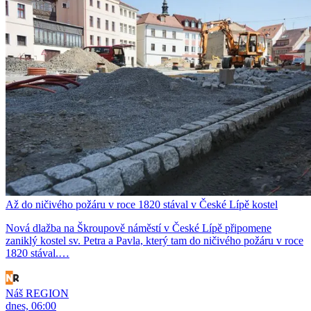
Až do ničivého požáru v roce 1820 stával v České Lípě kostel
Nová dlažba na Škroupově náměstí v České Lípě připomene
zaniklý kostel sv. Petra a Pavla, který tam do ničivého požáru v roce
1820 stával.…
Náš REGION
dnes, 06:00