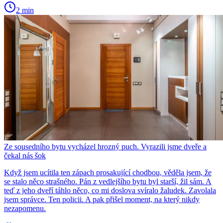
2 min
Ze sousedního bytu vycházel hrozný puch. Vyrazili jsme dveře a
čekal nás šok
Když jsem ucítila ten zápach prosakující chodbou, věděla jsem, že
se stalo něco strašného. Pán z vedlejšího bytu byl starší, žil sám. A
teď z jeho dveří táhlo něco, co mi doslova svíralo žaludek. Zavolala
jsem správce. Ten policii. A pak přišel moment, na který nikdy
nezapomenu.