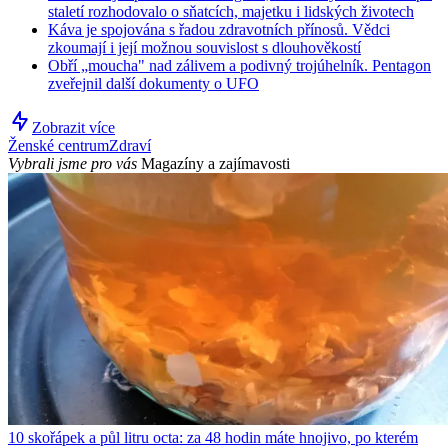
staletí rozhodovalo o sňatcích, majetku i lidských životech
Káva je spojována s řadou zdravotních přínosů. Vědci
zkoumají i její možnou souvislost s dlouhověkostí
Obří „moucha" nad zálivem a podivný trojúhelník. Pentagon
zveřejnil další dokumenty o UFO
Zobrazit více
Ženské centrum
Zdraví
Vybrali jsme pro vás
Magazíny a zajímavosti
10 skořápek a půl litru octa: za 48 hodin máte hnojivo, po kterém