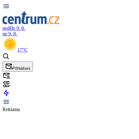
neděle 9. 8.
ne 9. 8.
17°C
Přihlášení
Reklama