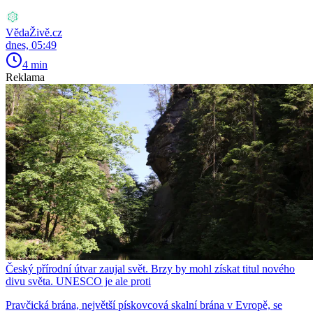
VědaŽivě.cz
dnes, 05:49
4 min
Reklama
Český přírodní útvar zaujal svět. Brzy by mohl získat titul nového
divu světa. UNESCO je ale proti
Pravčická brána, největší pískovcová skalní brána v Evropě, se