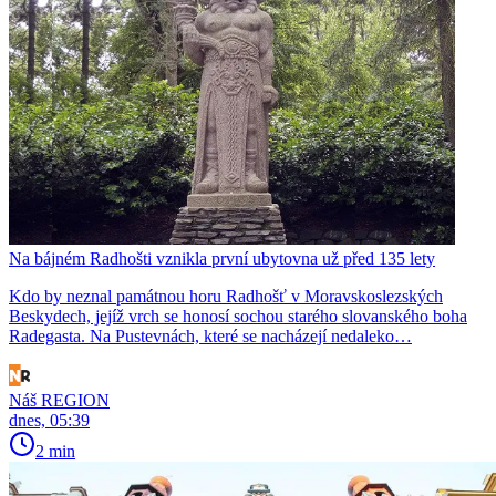
Na bájném Radhošti vznikla první ubytovna už před 135 lety
Kdo by neznal památnou horu Radhošť v Moravskoslezských
Beskydech, jejíž vrch se honosí sochou starého slovanského boha
Radegasta. Na Pustevnách, které se nacházejí nedaleko…
Náš REGION
dnes, 05:39
2 min