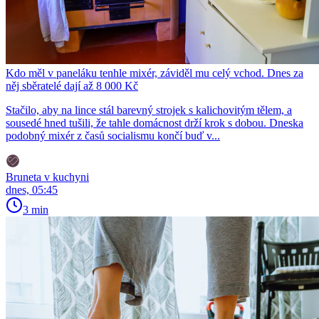
Kdo měl v paneláku tenhle mixér, záviděl mu celý vchod. Dnes za
něj sběratelé dají až 8 000 Kč
Stačilo, aby na lince stál barevný strojek s kalichovitým tělem, a
sousedé hned tušili, že tahle domácnost drží krok s dobou. Dneska
podobný mixér z časů socialismu končí buď v...
Bruneta v kuchyni
dnes, 05:45
3 min