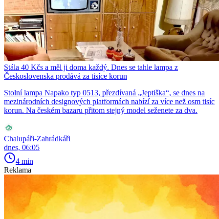
Stála 40 Kčs a měl ji doma každý. Dnes se tahle lampa z
Československa prodává za tisíce korun
Stolní lampa Napako typ 0513, přezdívaná „Jeptiška“, se dnes na
mezinárodních designových platformách nabízí za více než osm tisíc
korun. Na českém bazaru přitom stejný model seženete za dva.
Chalupáři-Zahrádkáři
dnes, 06:05
4 min
Reklama