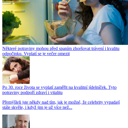
Některé potraviny mohou před spaním zhoršovat trávení i kvalitu
odpočinku. Vyplatí se je večer omezit
Po 30. roce života se vyplatí zaměřit na kvalitní jídelníček. Tyto
potraviny podpoří zdraví i vitalitu
Přemýšleli jste někdy nad tím, jak je možné, že celebrity vypadají
stále skvěle, i když jim je už více než...