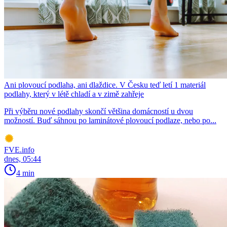
Ani plovoucí podlaha, ani dlaždice. V Česku teď letí 1 materiál
podlahy, který v létě chladí a v zimě zahřeje
Při výběru nové podlahy skončí většina domácností u dvou
možností. Buď sáhnou po laminátové plovoucí podlaze, nebo po...
FVE.info
dnes, 05:44
4 min