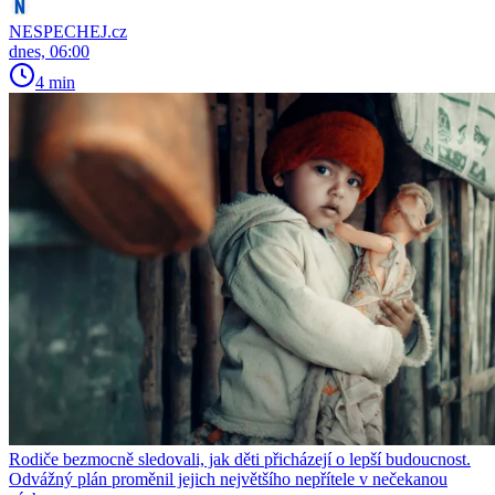
NESPECHEJ.cz
dnes, 06:00
4 min
Rodiče bezmocně sledovali, jak děti přicházejí o lepší budoucnost.
Odvážný plán proměnil jejich největšího nepřítele v nečekanou