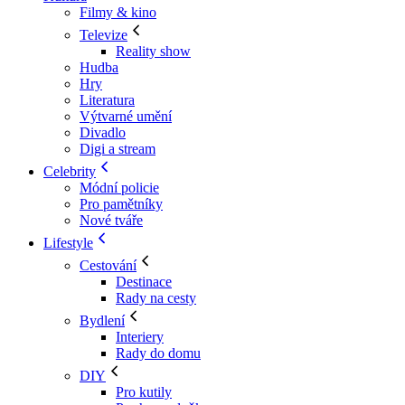
Filmy & kino
Televize
Reality show
Hudba
Hry
Literatura
Výtvarné umění
Divadlo
Digi a stream
Celebrity
Módní policie
Pro pamětníky
Nové tváře
Lifestyle
Cestování
Destinace
Rady na cesty
Bydlení
Interiery
Rady do domu
DIY
Pro kutily