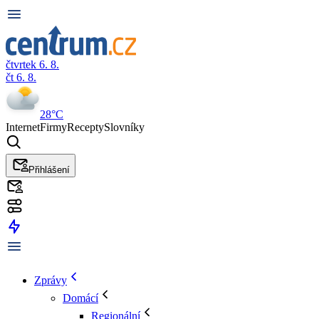
čtvrtek 6. 8.
čt 6. 8.
28°C
Internet
Firmy
Recepty
Slovníky
Přihlášení
Zprávy
Domácí
Regionální