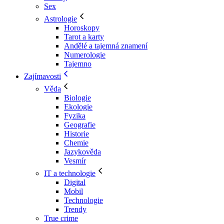
Sex
Astrologie
Horoskopy
Tarot a karty
Andělé a tajemná znamení
Numerologie
Tajemno
Zajímavosti
Věda
Biologie
Ekologie
Fyzika
Geografie
Historie
Chemie
Jazykověda
Vesmír
IT a technologie
Digital
Mobil
Technologie
Trendy
True crime