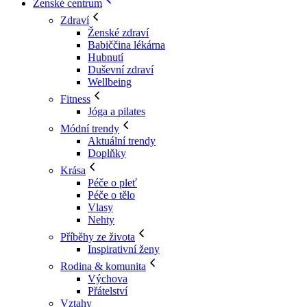
Ženské centrum
Zdraví
Ženské zdraví
Babiččina lékárna
Hubnutí
Duševní zdraví
Wellbeing
Fitness
Jóga a pilates
Módní trendy
Aktuální trendy
Doplňky
Krása
Péče o pleť
Péče o tělo
Vlasy
Nehty
Příběhy ze života
Inspirativní ženy
Rodina & komunita
Výchova
Přátelství
Vztahy