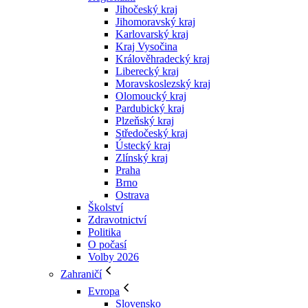
Jihočeský kraj
Jihomoravský kraj
Karlovarský kraj
Kraj Vysočina
Králověhradecký kraj
Liberecký kraj
Moravskoslezský kraj
Olomoucký kraj
Pardubický kraj
Plzeňský kraj
Středočeský kraj
Ústecký kraj
Zlínský kraj
Praha
Brno
Ostrava
Školství
Zdravotnictví
Politika
O počasí
Volby 2026
Zahraničí
Evropa
Slovensko