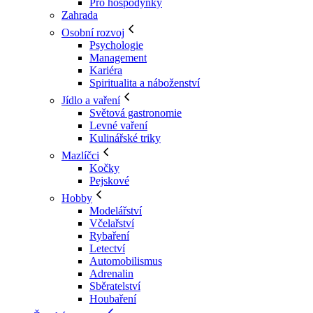
Pro hospodyňky
Zahrada
Osobní rozvoj
Psychologie
Management
Kariéra
Spiritualita a náboženství
Jídlo a vaření
Světová gastronomie
Levné vaření
Kulinářské triky
Mazlíčci
Kočky
Pejskové
Hobby
Modelářství
Včelařství
Rybaření
Letectví
Automobilismus
Adrenalin
Sběratelství
Houbaření