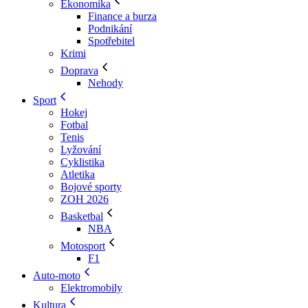
Ekonomika
Finance a burza
Podnikání
Spotřebitel
Krimi
Doprava
Nehody
Sport
Hokej
Fotbal
Tenis
Lyžování
Cyklistika
Atletika
Bojové sporty
ZOH 2026
Basketbal
NBA
Motosport
F1
Auto-moto
Elektromobily
Kultura