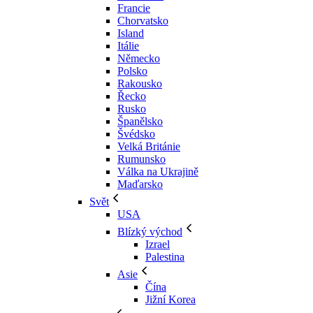
Francie
Chorvatsko
Island
Itálie
Německo
Polsko
Rakousko
Řecko
Rusko
Španělsko
Švédsko
Velká Británie
Rumunsko
Válka na Ukrajině
Maďarsko
Svět
USA
Blízký východ
Izrael
Palestina
Asie
Čína
Jižní Korea