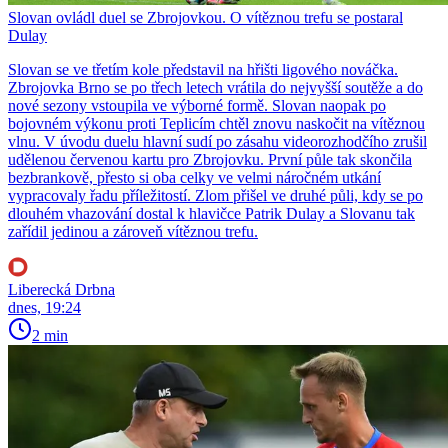
Slovan ovládl duel se Zbrojovkou. O vítěznou trefu se postaral
Dulay
Slovan se ve třetím kole představil na hřišti ligového nováčka.
Zbrojovka Brno se po třech letech vrátila do nejvyšší soutěže a do
nové sezony vstoupila ve výborné formě. Slovan naopak po
bojovném výkonu proti Teplicím chtěl znovu naskočit na vítěznou
vlnu. V úvodu duelu hlavní sudí po zásahu videorozhodčího zrušil
udělenou červenou kartu pro Zbrojovku. První půle tak skončila
bezbrankově, přesto si oba celky ve velmi náročném utkání
vypracovaly řadu příležitostí. Zlom přišel ve druhé půli, kdy se po
dlouhém vhazování dostal k hlavičce Patrik Dulay a Slovanu tak
zařídil jedinou a zároveň vítěznou trefu.
Liberecká Drbna
dnes, 19:24
2 min