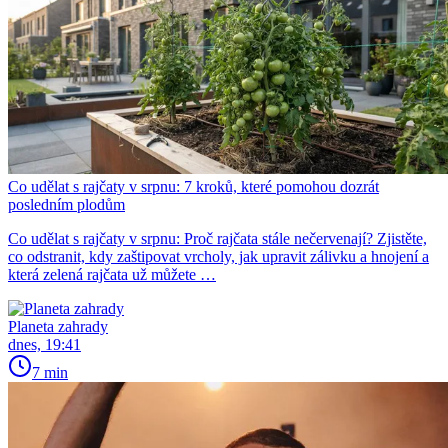
Co udělat s rajčaty v srpnu: 7 kroků, které pomohou dozrát
posledním plodům
Co udělat s rajčaty v srpnu: Proč rajčata stále nečervenají? Zjistěte,
co odstranit, kdy zaštipovat vrcholy, jak upravit zálivku a hnojení a
která zelená rajčata už můžete …
Planeta zahrady
dnes, 19:41
7 min