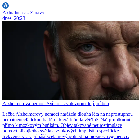
Aktuálně.cz - Zprávy
dnes, 20:23
Alzheimerova nemoc: Světlo a zvuk zpomalují průběh
Léčba Alzheimerovy nemoci narážela dlouhá léta na neprostupnou
hematoencefalickou bariéru, která bránila většině léků proniknout
přímo k mozkovým buňkám. Objev takzvané neurostimulace
pomocí blikajícího světla a zvukových impulsů o specifické
frekvenci však přináší zcela nový pohled na možnost regenerace.