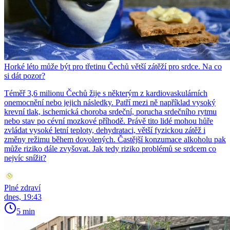
Horké léto může být pro třetinu Čechů větší zátěží pro srdce. Na co
si dát pozor?
Téměř 3,6 milionu Čechů žije s některým z kardiovaskulárních
onemocnění nebo jejich následky. Patří mezi ně například vysoký
krevní tlak, ischemická choroba srdeční, porucha srdečního rytmu
nebo stav po cévní mozkové příhodě. Právě tito lidé mohou hůře
zvládat vysoké letní teploty, dehydrataci, větší fyzickou zátěž i
změny režimu během dovolených. Častější konzumace alkoholu pak
může riziko dále zvyšovat. Jak tedy riziko problémů se srdcem co
nejvíc snížit?
Plné zdraví
dnes, 19:43
5 min