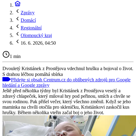
Zprávy
Domácí
Regionální
Olomoucký kraj
16. 6. 2026, 04:50
1 min
Dvouletý Kristiánek z Prostějova vdechnul hrušku a bojoval o život.
S drahou léčbou pomáhá sbírka
Přidejte si obsah Centrum.cz do oblíbených zdrojů pro Google
hledání a Google zprávy
Ještě před několika týdny byl Kristiánek z Prostějova veselý a
zdravý chlapeček, který miloval hry pod peřinou, smích a chvíle se
svou rodinou. Pak přišel večer, který všechno změnil. Když se jeho
maminka na chvíli otočila pro skleničku, Kristiánkovi zaskočil kus
hrušky. Během několika vteřin začal boj o jeho život.