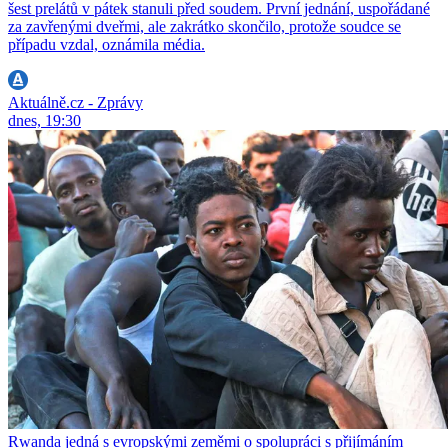
šest prelátů v pátek stanuli před soudem. První jednání, uspořádané
za zavřenými dveřmi, ale zakrátko skončilo, protože soudce se
případu vzdal, oznámila média.
Aktuálně.cz - Zprávy
dnes, 19:30
Rwanda jedná s evropskými zeměmi o spolupráci s přijímáním