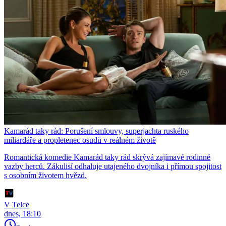
Kamarád taky rád: Porušení smlouvy, superjachta ruského
miliardáře a propletenec osudů v reálném životě
Romantická komedie Kamarád taky rád skrývá zajímavé rodinné
vazby herců. Zákulisí odhaluje utajeného dvojníka i přímou spojitost
s osobním životem hvězd.
V Telce
dnes, 18:10