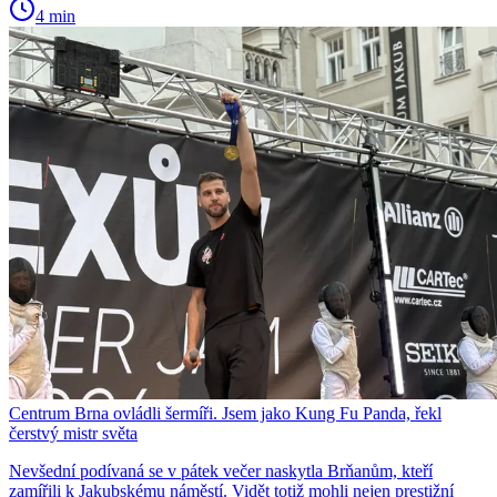
4 min
Centrum Brna ovládli šermíři. Jsem jako Kung Fu Panda, řekl
čerstvý mistr světa
Nevšední podívaná se v pátek večer naskytla Brňanům, kteří
zamířili k Jakubskému náměstí. Vidět totiž mohli nejen prestižní