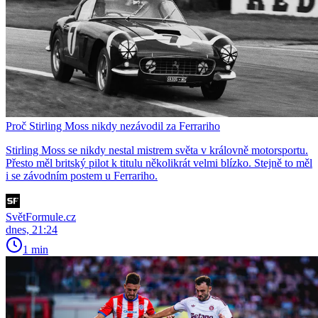
Proč Stirling Moss nikdy nezávodil za Ferrariho
Stirling Moss se nikdy nestal mistrem světa v královně motorsportu.
Přesto měl britský pilot k titulu několikrát velmi blízko. Stejně to měl
i se závodním postem u Ferrariho.
SvětFormule.cz
dnes, 21:24
1 min