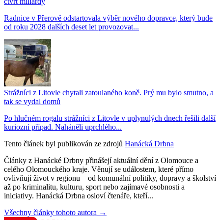
čtvrt miliardy
Radnice v Přerově odstartovala výběr nového dopravce, který bude
od roku 2028 dalších deset let provozovat...
Strážníci z Litovle chytali zatoulaného koně. Prý mu bylo smutno, a
tak se vydal domů
Po hlučném rogalu strážníci z Litovle v uplynulých dnech řešili další
kuriozní případ. Naháněli uprchlého...
Tento článek byl publikován ze zdrojů
Hanácká Drbna
Články z Hanácké Drbny přinášejí aktuální dění z Olomouce a
celého Olomouckého kraje. Věnují se událostem, které přímo
ovlivňují život v regionu – od komunální politiky, dopravy a školství
až po kriminalitu, kulturu, sport nebo zajímavé osobnosti a
iniciativy. Hanácká Drbna osloví čtenáře, kteří...
Všechny články tohoto autora →