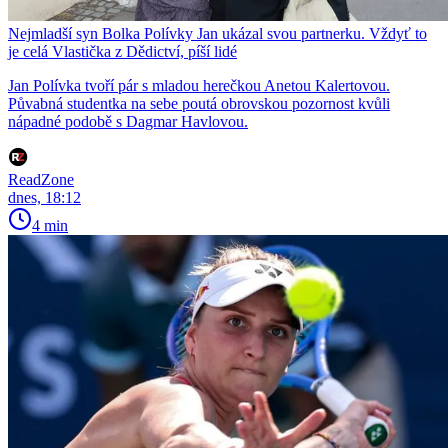
Nejmladší syn Bolka Polívky Jan ukázal svou partnerku. Vždyť to
je celá Vlastička z Dědictví, píší lidé
Jan Polívka tvoří pár s mladou herečkou Anetou Kalertovou.
Půvabná studentka na sebe poutá obrovskou pozornost kvůli
nápadné podobě s Dagmar Havlovou.
ReadZone
dnes, 18:12
4 min