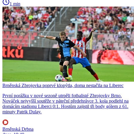
1 min
Brněnská Zbrojovka poprvé klopýtla, doma nestačila na Liberec
První porážku v nové sezoně utrpěli fotbalisté Zbrojovky Brno.
Nováček nejvyšší soutěže v páteční předehrávce 3. kola podlehl na
domácím stadionu Liberci 0:1. Hostům zajistil tři body gólem z 61.
minuty Patrik Dulay.
Brněnská Drbna