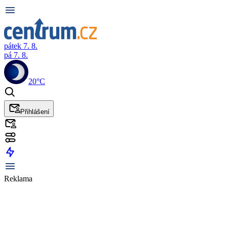
pátek 7. 8.
pá 7. 8.
20°C
Přihlášení
Reklama