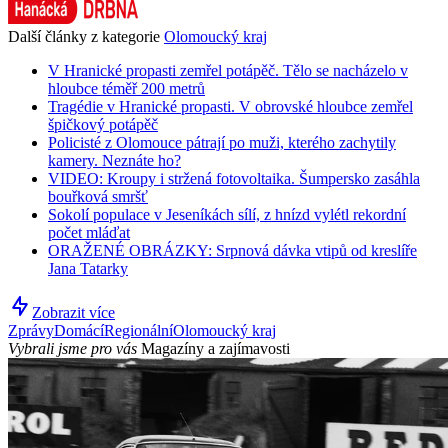
Další články z kategorie
Olomoucký kraj
V Hranické propasti zemřel potápěč. Tělo se nacházelo v
hloubce téměř 200 metrů
Tragédie v Hranické propasti. V obrovské hloubce zemřel
špičkový potápěč
Policisté z Olomouce pátrají po muži, kterého zachytily
kamery. Neznáte ho?
VIDEO: Kroupy i stržená fotovoltaika. Šumpersko zasáhla
bouřková smršť
Sokolí populace v Jeseníkách sílí, z hnízd vylétl rekordní
počet mláďat
ORAŽENÉ OBRÁZKY: Srpnová dávka vtipů od kreslíře
Jana Tatarky
Zobrazit více
Zprávy
Domácí
Regionální
Olomoucký kraj
Vybrali jsme pro vás
Magazíny a zajímavosti