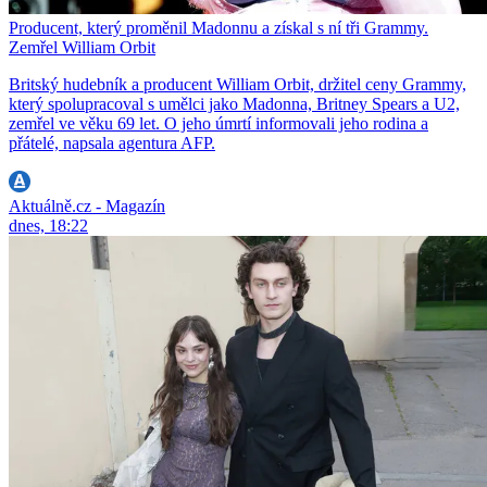
Producent, který proměnil Madonnu a získal s ní tři Grammy.
Zemřel William Orbit
Britský hudebník a producent William Orbit, držitel ceny Grammy,
který spolupracoval s umělci jako Madonna, Britney Spears a U2,
zemřel ve věku 69 let. O jeho úmrtí informovali jeho rodina a
přátelé, napsala agentura AFP.
Aktuálně.cz - Magazín
dnes, 18:22