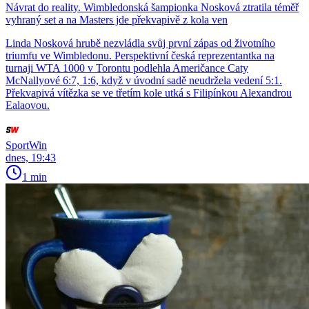
Návrat do reality. Wimbledonská šampionka Nosková ztratila téměř
vyhraný set a na Masters jde překvapivě z kola ven
Linda Nosková hrubě nezvládla svůj první zápas od životního
triumfu ve Wimbledonu. Perspektivní česká reprezentantka na
turnaji WTA 1000 v Torontu podlehla Američance Caty
McNallyové 6:7, 1:6, když v úvodní sadě neudržela vedení 5:1.
Překvapivá vítězka se ve třetím kole utká s Filipínkou Alexandrou
Ealaovou.
SportWin
dnes, 19:43
1 min