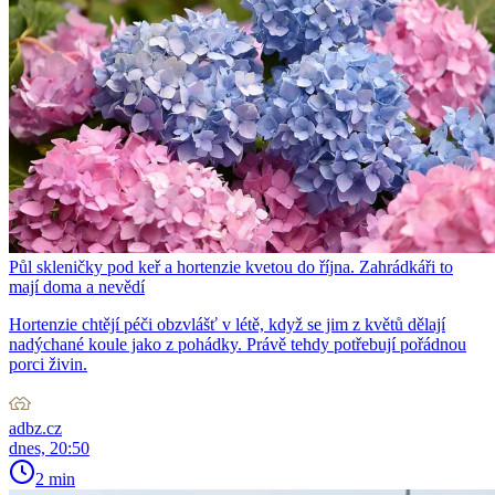
Půl skleničky pod keř a hortenzie kvetou do října. Zahrádkáři to
mají doma a nevědí
Hortenzie chtějí péči obzvlášť v létě, když se jim z květů dělají
nadýchané koule jako z pohádky. Právě tehdy potřebují pořádnou
porci živin.
adbz.cz
dnes, 20:50
2 min