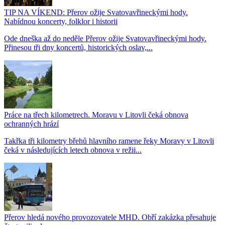
TIP NA VÍKEND: Přerov ožije Svatovavřineckými hody.
Nabídnou koncerty, folklor i historii
Ode dneška až do neděle Přerov ožije Svatovavřineckými hody.
Přinesou tři dny koncertů, historických oslav,...
Práce na třech kilometrech. Moravu v Litovli čeká obnova
ochranných hrází
Takřka tři kilometry břehů hlavního ramene řeky Moravy v Litovli
čeká v následujících letech obnova v režii...
Přerov hledá nového provozovatele MHD. Obří zakázka přesahuje