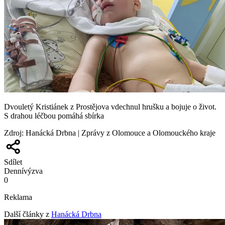
Dvouletý Kristiánek z Prostějova vdechnul hrušku a bojuje o život.
S drahou léčbou pomáhá sbírka
Zdroj
:
Hanácká Drbna | Zprávy z Olomouce a Olomouckého kraje
Sdílet
Denní
výzva
0
Reklama
Další články z
Hanácká Drbna