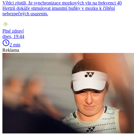
Vědci zjistili, že synchronizace mozkových vln na frekvenci 40
Hertzů dokáže stimulovat imunitní buňky v mozku k čištění
nebezpečných usazenin.
Plné zdraví
dnes, 19:44
2 min
Reklama