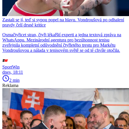
Zastali se jí, teď si sypou popel na hlavu. Vondroušová po odhalení
pravdy čelí drsné kritice
Osmačtyřicet stran, čtyři lékařští experti a jedna textová zpráva na
WhatsAppu. Mezinárodní agentura pro bezúhonnost tenisu
zveřejnila kompletní odůvodnění čtyřletého trestu pro Markétu
Vondroušovou a nálada v tenisovém světě se od té chvíle otočila.
SportWin
dnes, 18:11
2 min
Reklama