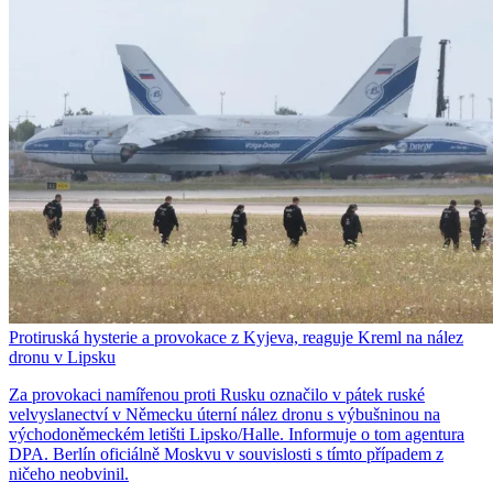
Protiruská hysterie a provokace z Kyjeva, reaguje Kreml na nález
dronu v Lipsku
Za provokaci namířenou proti Rusku označilo v pátek ruské
velvyslanectví v Německu úterní nález dronu s výbušninou na
východoněmeckém letišti Lipsko/Halle. Informuje o tom agentura
DPA. Berlín oficiálně Moskvu v souvislosti s tímto případem z
ničeho neobvinil.