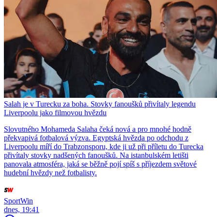
Salah je v Turecku za boha. Stovky fanoušků přivítaly legendu
Liverpoolu jako filmovou hvězdu
Slovutného Mohameda Salaha čeká nová a pro mnohé hodně
překvapivá fotbalová výzva. Egyptská hvězda po odchodu z
Liverpoolu míří do Trabzonsporu, kde ji už při příletu do Turecka
přivítaly stovky nadšených fanoušků. Na istanbulském letišti
panovala atmosféra, jaká se běžně pojí spíš s příjezdem světové
hudební hvězdy než fotbalisty.
SportWin
dnes, 19:41