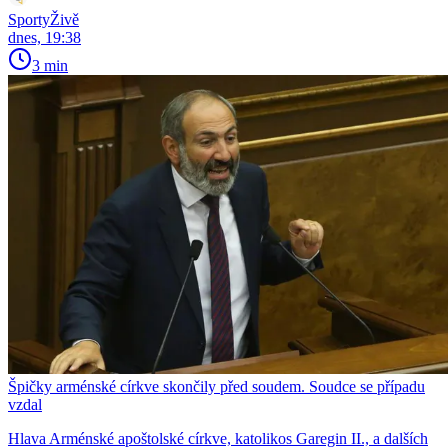
SportyŽivě
dnes, 19:38
3 min
Špičky arménské církve skončily před soudem. Soudce se případu
vzdal
Hlava Arménské apoštolské církve, katolikos Garegin II., a dalších