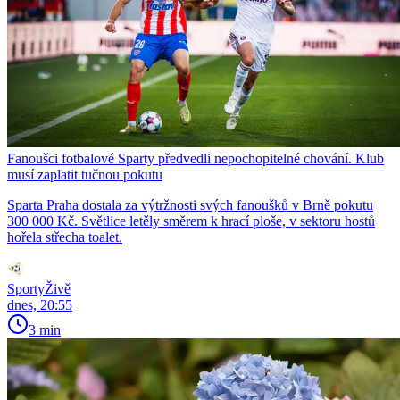
Fanoušci fotbalové Sparty předvedli nepochopitelné chování. Klub
musí zaplatit tučnou pokutu
Sparta Praha dostala za výtržnosti svých fanoušků v Brně pokutu
300 000 Kč. Světlice letěly směrem k hrací ploše, v sektoru hostů
hořela střecha toalet.
SportyŽivě
dnes, 20:55
3 min