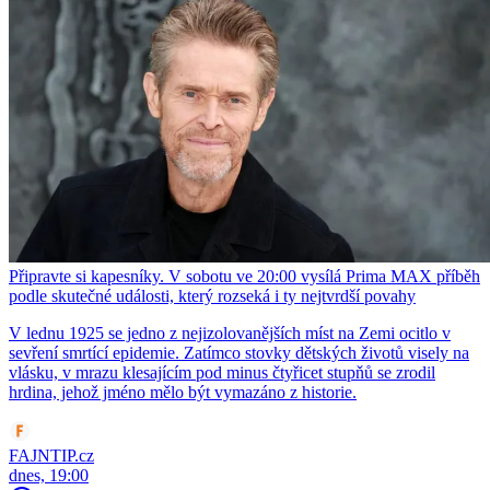
Připravte si kapesníky. V sobotu ve 20:00 vysílá Prima MAX příběh
podle skutečné události, který rozseká i ty nejtvrdší povahy
V lednu 1925 se jedno z nejizolovanějších míst na Zemi ocitlo v
sevření smrtící epidemie. Zatímco stovky dětských životů visely na
vlásku, v mrazu klesajícím pod minus čtyřicet stupňů se zrodil
hrdina, jehož jméno mělo být vymazáno z historie.
FAJNTIP.cz
dnes, 19:00