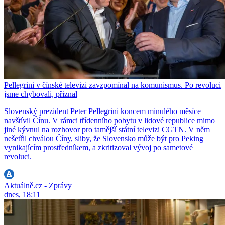
Pellegrini v čínské televizi zavzpomínal na komunismus. Po revoluci
jsme chybovali, přiznal
Slovenský prezident Peter Pellegrini koncem minulého měsíce
navštívil Čínu. V rámci třídenního pobytu v lidové republice mimo
jiné kývnul na rozhovor pro tamější státní televizi CGTN. V něm
nešetřil chválou Číny, sliby, že Slovensko může být pro Peking
vynikajícím prostředníkem, a zkritizoval vývoj po sametové
revoluci.
Aktuálně.cz - Zprávy
dnes, 18:11