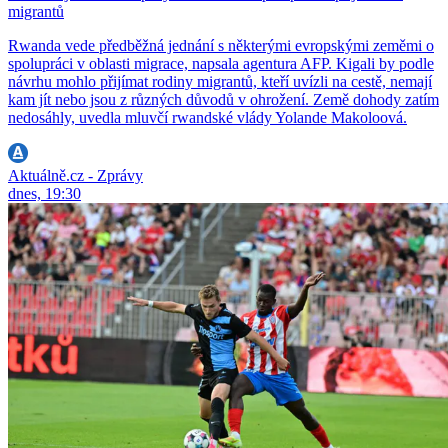
migrantů
Rwanda vede předběžná jednání s některými evropskými zeměmi o
spolupráci v oblasti migrace, napsala agentura AFP. Kigali by podle
návrhu mohlo přijímat rodiny migrantů, kteří uvízli na cestě, nemají
kam jít nebo jsou z různých důvodů v ohrožení. Země dohody zatím
nedosáhly, uvedla mluvčí rwandské vlády Yolande Makoloová.
Aktuálně.cz - Zprávy
dnes, 19:30