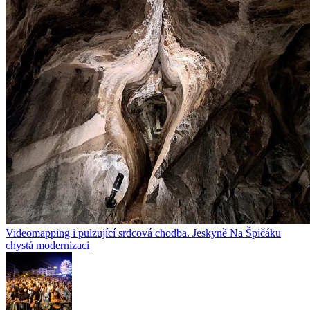
Videomapping i pulzující srdcová chodba. Jeskyně Na Špičáku
chystá modernizaci