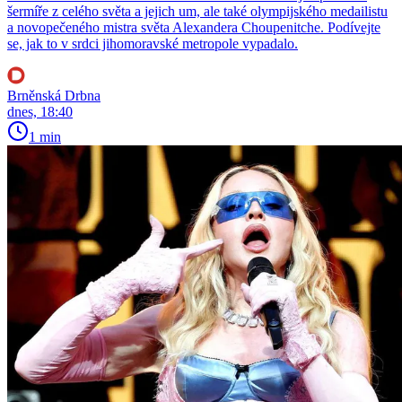
šermíře z celého světa a jejich um, ale také olympijského medailistu
a novopečeného mistra světa Alexandera Choupenitche. Podívejte
se, jak to v srdci jihomoravské metropole vypadalo.
Brněnská Drbna
dnes, 18:40
1 min