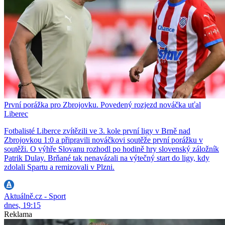
První porážka pro Zbrojovku. Povedený rozjezd nováčka uťal
Liberec
Fotbalisté Liberce zvítězili ve 3. kole první ligy v Brně nad
Zbrojovkou 1:0 a připravili nováčkovi soutěže první porážku v
soutěži. O výhře Slovanu rozhodl po hodině hry slovenský záložník
Patrik Dulay. Brňané tak nenavázali na výtečný start do ligy, kdy
zdolali Spartu a remizovali v Plzni.
Aktuálně.cz - Sport
dnes, 19:15
Reklama