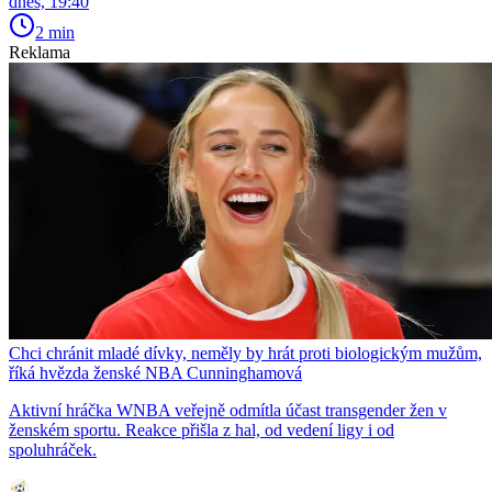
dnes, 19:40
2 min
Reklama
Chci chránit mladé dívky, neměly by hrát proti biologickým mužům,
říká hvězda ženské NBA Cunninghamová
Aktivní hráčka WNBA veřejně odmítla účast transgender žen v
ženském sportu. Reakce přišla z hal, od vedení ligy i od
spoluhráček.