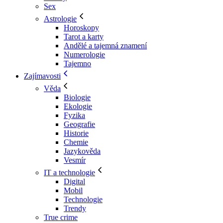
Sex
Astrologie
Horoskopy
Tarot a karty
Andělé a tajemná znamení
Numerologie
Tajemno
Zajímavosti
Věda
Biologie
Ekologie
Fyzika
Geografie
Historie
Chemie
Jazykověda
Vesmír
IT a technologie
Digital
Mobil
Technologie
Trendy
True crime