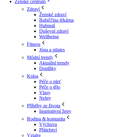
Ženské centrum
Zdraví
Ženské zdraví
Babiččina lékárna
Hubnutí
Duševní zdraví
Wellbeing
Fitness
Jóga a pilates
Módní trendy
Aktuální trendy
Doplňky
Krása
Péče o pleť
Péče o tělo
Vlasy
Nehty
Příběhy ze života
Inspirativní ženy
Rodina & komunita
Výchova
Přátelství
Vztahy