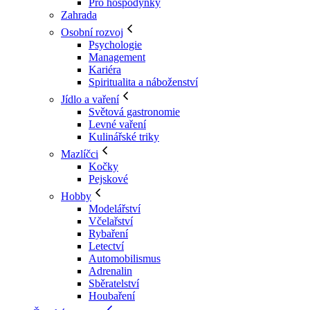
Pro hospodyňky
Zahrada
Osobní rozvoj
Psychologie
Management
Kariéra
Spiritualita a náboženství
Jídlo a vaření
Světová gastronomie
Levné vaření
Kulinářské triky
Mazlíčci
Kočky
Pejskové
Hobby
Modelářství
Včelařství
Rybaření
Letectví
Automobilismus
Adrenalin
Sběratelství
Houbaření