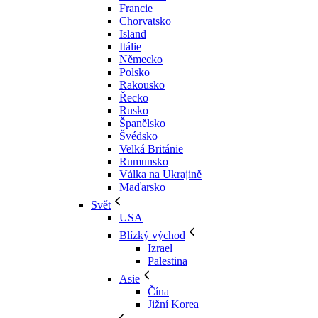
Francie
Chorvatsko
Island
Itálie
Německo
Polsko
Rakousko
Řecko
Rusko
Španělsko
Švédsko
Velká Británie
Rumunsko
Válka na Ukrajině
Maďarsko
Svět
USA
Blízký východ
Izrael
Palestina
Asie
Čína
Jižní Korea