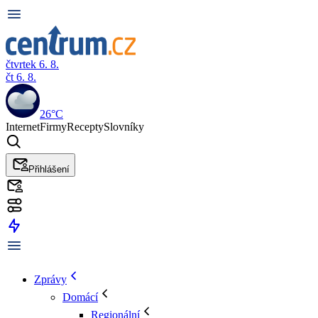
čtvrtek 6. 8.
čt 6. 8.
26°C
Internet
Firmy
Recepty
Slovníky
Přihlášení
Zprávy
Domácí
Regionální