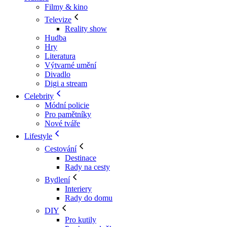
Filmy & kino
Televize
Reality show
Hudba
Hry
Literatura
Výtvarné umění
Divadlo
Digi a stream
Celebrity
Módní policie
Pro pamětníky
Nové tváře
Lifestyle
Cestování
Destinace
Rady na cesty
Bydlení
Interiery
Rady do domu
DIY
Pro kutily