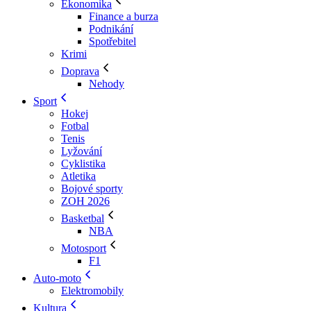
Ekonomika
Finance a burza
Podnikání
Spotřebitel
Krimi
Doprava
Nehody
Sport
Hokej
Fotbal
Tenis
Lyžování
Cyklistika
Atletika
Bojové sporty
ZOH 2026
Basketbal
NBA
Motosport
F1
Auto-moto
Elektromobily
Kultura