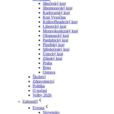
Jihočeský kraj
Jihomoravský kraj
Karlovarský kraj
Kraj Vysočina
Králověhradecký kraj
Liberecký kraj
Moravskoslezský kraj
Olomoucký kraj
Pardubický kraj
Plzeňský kraj
Středočeský kraj
Ústecký kraj
Zlínský kraj
Praha
Brno
Ostrava
Školství
Zdravotnictví
Politika
O počasí
Volby 2026
Zahraničí
Evropa
Slovensko