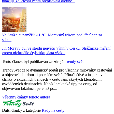
ukazují, že letošní vedra přepisovala dlouhé...
Ve Strážnici naměřili 41 °C. Moravský rekord padl třetí den za
sebou
Jih Moravy byl ve středu největší výhní v Česku. Strážnické měření
znovu překročilo čtyřicítku, data však...
Tento článek byl publikován ze zdrojů
Trendy svět
TrendySvet.cz je dynamický portál pro všechny milovníky cestování
a objevování – doma i po celém světě. Přináší čtivé a inspirativní
články o aktuálních trendech v cestování, skrytých klenotech i
osvědčených destinacích. Nabízí praktické tipy na cesty, od
objevování lokálních perel až po...
Všechny články tohoto autora →
Další články z kategorie
Rady na cesty