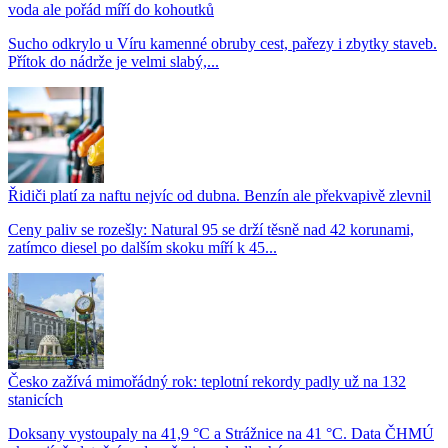
voda ale pořád míří do kohoutků
Sucho odkrylo u Víru kamenné obruby cest, pařezy i zbytky staveb.
Přítok do nádrže je velmi slabý,...
Řidiči platí za naftu nejvíc od dubna. Benzín ale překvapivě zlevnil
Ceny paliv se rozešly: Natural 95 se drží těsně nad 42 korunami,
zatímco diesel po dalším skoku míří k 45...
Česko zažívá mimořádný rok: teplotní rekordy padly už na 132
stanicích
Doksany vystoupaly na 41,9 °C a Strážnice na 41 °C. Data ČHMÚ