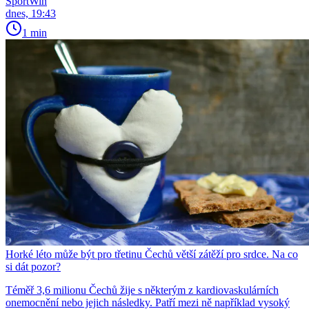
SportWin
dnes, 19:43
1 min
Horké léto může být pro třetinu Čechů větší zátěží pro srdce. Na co
si dát pozor?
Téměř 3,6 milionu Čechů žije s některým z kardiovaskulárních
onemocnění nebo jejich následky. Patří mezi ně například vysoký