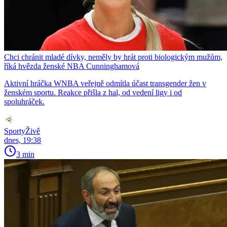
Chci chránit mladé dívky, neměly by hrát proti biologickým mužům,
říká hvězda ženské NBA Cunninghamová
Aktivní hráčka WNBA veřejně odmítla účast transgender žen v
ženském sportu. Reakce přišla z hal, od vedení ligy i od
spoluhráček.
SportyŽivě
dnes, 19:38
3 min