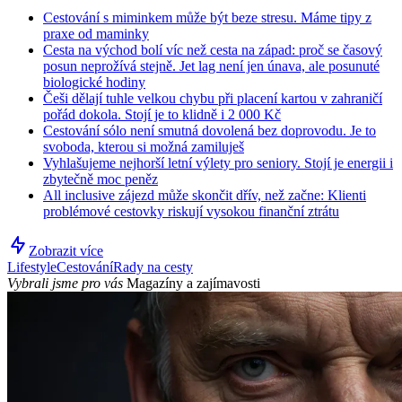
Cestování s miminkem může být beze stresu. Máme tipy z
praxe od maminky
Cesta na východ bolí víc než cesta na západ: proč se časový
posun neprožívá stejně. Jet lag není jen únava, ale posunuté
biologické hodiny
Češi dělají tuhle velkou chybu při placení kartou v zahraničí
pořád dokola. Stojí je to klidně i 2 000 Kč
Cestování sólo není smutná dovolená bez doprovodu. Je to
svoboda, kterou si možná zamiluješ
Vyhlašujeme nejhorší letní výlety pro seniory. Stojí je energii i
zbytečně moc peněz
All inclusive zájezd může skončit dřív, než začne: Klienti
problémové cestovky riskují vysokou finanční ztrátu
Zobrazit více
Lifestyle
Cestování
Rady na cesty
Vybrali jsme pro vás
Magazíny a zajímavosti