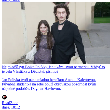
Nejmladší syn Bolka Polívky Jan ukázal svou partnerku. Vždyť to
je celá Vlastička z Dědictví, píší lidé
Jan Polívka tvoří pár s mladou herečkou Anetou Kalertovou.
Půvabná studentka na sebe poutá obrovskou pozornost kvůli
nápadné podobě s Dagmar Havlovou.
ReadZone
dnes, 18:12