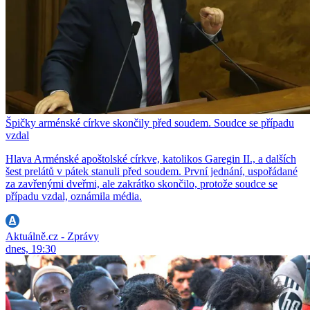
Špičky arménské církve skončily před soudem. Soudce se případu
vzdal
Hlava Arménské apoštolské církve, katolikos Garegin II., a dalších
šest prelátů v pátek stanuli před soudem. První jednání, uspořádané
za zavřenými dveřmi, ale zakrátko skončilo, protože soudce se
případu vzdal, oznámila média.
Aktuálně.cz - Zprávy
dnes, 19:30