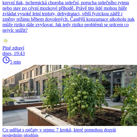
krevní tlak, ischemická choroba srdeční, porucha srdečního rytmu
nebo stav po cévní mozkové příhodě. Právě tito lidé mohou hůře
zvládat vysoké letní teploty, dehydrataci, větší fyzickou zátěž i
změny režimu během dovolených. Častější konzumace alkoholu pak
může riziko dále zvyšovat. Jak tedy riziko problémů se srdcem co
nejvíc snížit?
Plné zdraví
dnes, 19:43
5 min
Co udělat s rajčaty v srpnu: 7 kroků, které pomohou dozrát
posledním plodům