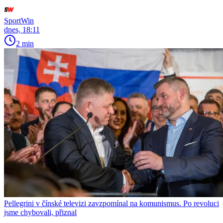
SportWin
dnes, 18:11
2 min
Pellegrini v čínské televizi zavzpomínal na komunismus. Po revoluci
jsme chybovali, přiznal