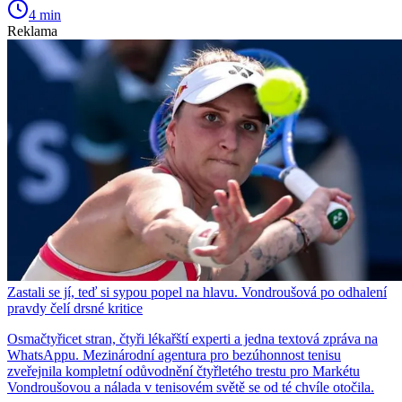
4 min
Reklama
Zastali se jí, teď si sypou popel na hlavu. Vondroušová po odhalení
pravdy čelí drsné kritice
Osmačtyřicet stran, čtyři lékařští experti a jedna textová zpráva na
WhatsAppu. Mezinárodní agentura pro bezúhonnost tenisu
zveřejnila kompletní odůvodnění čtyřletého trestu pro Markétu
Vondroušovou a nálada v tenisovém světě se od té chvíle otočila.