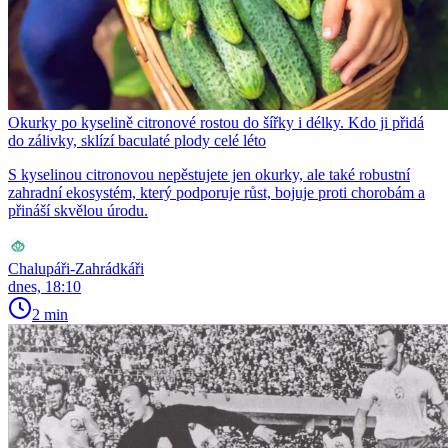
Okurky po kyselině citronové rostou do šířky i délky. Kdo ji přidá
do zálivky, sklízí baculaté plody celé léto
S kyselinou citronovou nepěstujete jen okurky, ale také robustní
zahradní ekosystém, který podporuje růst, bojuje proti chorobám a
přináší skvělou úrodu.
Chalupáři-Zahrádkáři
dnes, 18:10
2 min