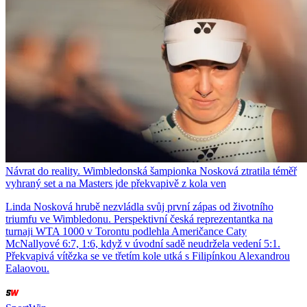
Návrat do reality. Wimbledonská šampionka Nosková ztratila téměř
vyhraný set a na Masters jde překvapivě z kola ven
Linda Nosková hrubě nezvládla svůj první zápas od životního
triumfu ve Wimbledonu. Perspektivní česká reprezentantka na
turnaji WTA 1000 v Torontu podlehla Američance Caty
McNallyové 6:7, 1:6, když v úvodní sadě neudržela vedení 5:1.
Překvapivá vítězka se ve třetím kole utká s Filipínkou Alexandrou
Ealaovou.