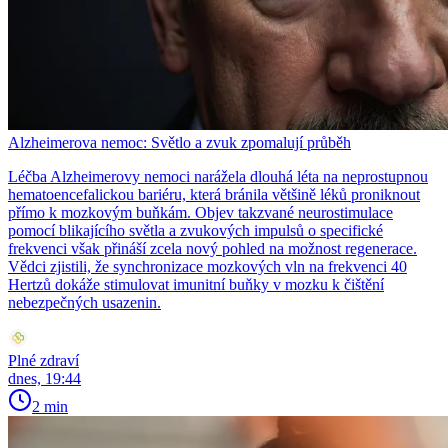
Alzheimerova nemoc: Světlo a zvuk zpomalují průběh
Léčba Alzheimerovy nemoci narážela dlouhá léta na neprostupnou
hematoencefalickou bariéru, která bránila většině léků proniknout
přímo k mozkovým buňkám. Objev takzvané neurostimulace
pomocí blikajícího světla a zvukových impulsů o specifické
frekvenci však přináší zcela nový pohled na možnost regenerace.
Vědci zjistili, že synchronizace mozkových vln na frekvenci 40
Hertzů dokáže stimulovat imunitní buňky v mozku k čištění
nebezpečných usazenin.
Plné zdraví
dnes, 19:44
2 min