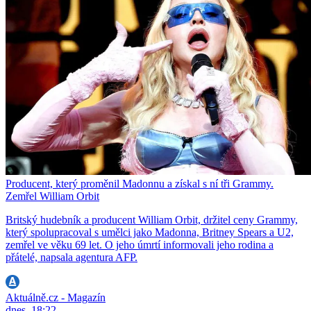
Producent, který proměnil Madonnu a získal s ní tři Grammy.
Zemřel William Orbit
Britský hudebník a producent William Orbit, držitel ceny Grammy,
který spolupracoval s umělci jako Madonna, Britney Spears a U2,
zemřel ve věku 69 let. O jeho úmrtí informovali jeho rodina a
přátelé, napsala agentura AFP.
Aktuálně.cz - Magazín
dnes, 18:22