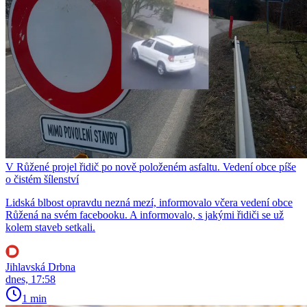
V Růžené projel řidič po nově položeném asfaltu. Vedení obce píše
o čistém šílenství
Lidská blbost opravdu nezná mezí, informovalo včera vedení obce
Růžená na svém facebooku. A informovalo, s jakými řidiči se už
kolem staveb setkali.
Jihlavská Drbna
dnes, 17:58
1 min