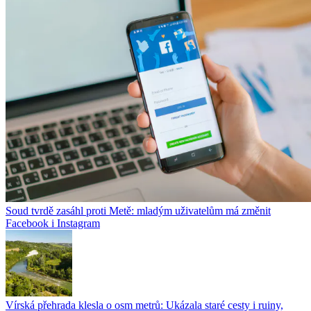
Soud tvrdě zasáhl proti Metě: mladým uživatelům má změnit
Facebook i Instagram
Vírská přehrada klesla o osm metrů: Ukázala staré cesty i ruiny,