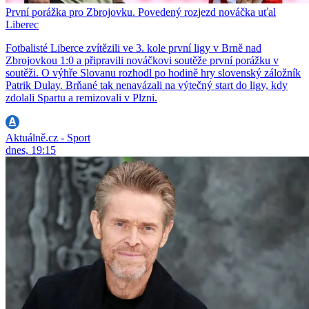
První porážka pro Zbrojovku. Povedený rozjezd nováčka uťal
Liberec
Fotbalisté Liberce zvítězili ve 3. kole první ligy v Brně nad
Zbrojovkou 1:0 a připravili nováčkovi soutěže první porážku v
soutěži. O výhře Slovanu rozhodl po hodině hry slovenský záložník
Patrik Dulay. Brňané tak nenavázali na výtečný start do ligy, kdy
zdolali Spartu a remizovali v Plzni.
Aktuálně.cz - Sport
dnes, 19:15