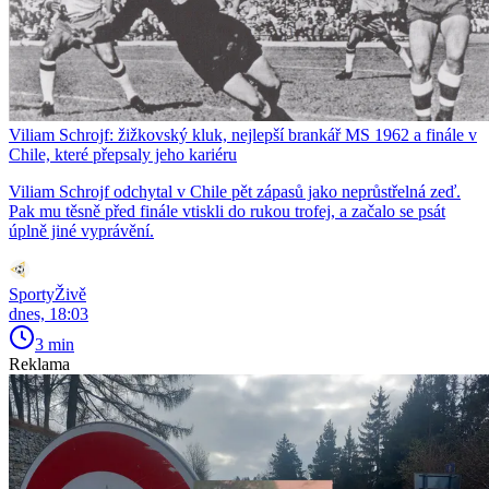
Viliam Schrojf: žižkovský kluk, nejlepší brankář MS 1962 a finále v
Chile, které přepsaly jeho kariéru
Viliam Schrojf odchytal v Chile pět zápasů jako neprůstřelná zeď.
Pak mu těsně před finále vtiskli do rukou trofej, a začalo se psát
úplně jiné vyprávění.
SportyŽivě
dnes, 18:03
3 min
Reklama