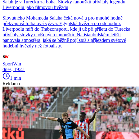
Salah je v Turecku za boha. Stovky fanoušků přivítaly legendu
Liverpoolu jako filmovou hvězdu
Slovutného Mohameda Salaha čeká nová a pro mnohé hodně
překvapivá fotbalová výzva. Egyptská hvězda po odchodu z
Liverpoolu míří do Trabzonsporu, kde ji už při příletu do Turecka
přivítaly stovky nadšených fanoušků. Na istanbulském letišti
panovala atmosféra, jaká se běžně pojí spíš s příjezdem světové
hudební hvězdy než fotbalisty.
SportWin
dnes, 19:41
1 min
Reklama