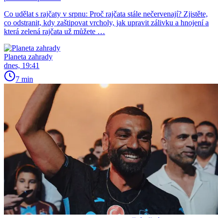
Co udělat s rajčaty v srpnu: Proč rajčata stále nečervenají? Zjistěte,
co odstranit, kdy zaštipovat vrcholy, jak upravit zálivku a hnojení a
která zelená rajčata už můžete …
Planeta zahrady
dnes, 19:41
7 min