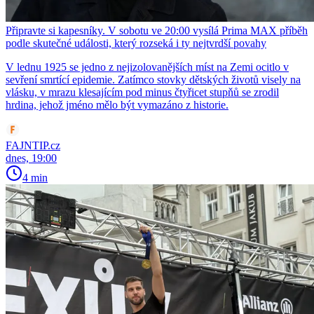
Připravte si kapesníky. V sobotu ve 20:00 vysílá Prima MAX příběh
podle skutečné události, který rozseká i ty nejtvrdší povahy
V lednu 1925 se jedno z nejizolovanějších míst na Zemi ocitlo v
sevření smrtící epidemie. Zatímco stovky dětských životů visely na
vlásku, v mrazu klesajícím pod minus čtyřicet stupňů se zrodil
hrdina, jehož jméno mělo být vymazáno z historie.
FAJNTIP.cz
dnes, 19:00
4 min