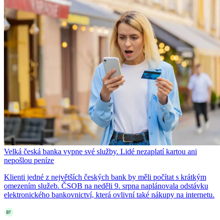
Velká česká banka vypne své služby. Lidé nezaplatí kartou ani
nepošlou peníze
Klienti jedné z největších českých bank by měli počítat s krátkým
omezením služeb. ČSOB na neděli 9. srpna naplánovala odstávku
elektronického bankovnictví, která ovlivní také nákupy na internetu.