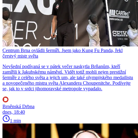
Centrum Brna ovládli šermíři. Jsem jako Kung Fu Panda, řekl
čerstvý mistr světa
Nevšední podívaná se v pátek večer naskytla Brňanům, kteří
zamířili k Jakubskému náměstí. Vidět totiž mohli nejen prestižní
šermíře z celého světa a jejich um, ale také olympijského medailistu
a novopečeného mistra světa Alexandera Choupenitche. Podívejte
se, jak to v srdci jihomoravské metropole vypadalo.
Brněnská Drbna
dnes, 18:40
1 min