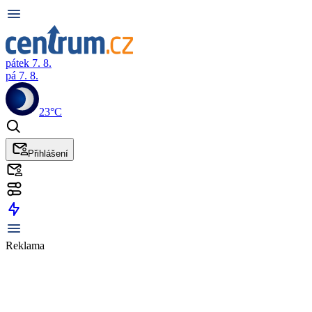
pátek 7. 8.
pá 7. 8.
23°C
Přihlášení
Reklama