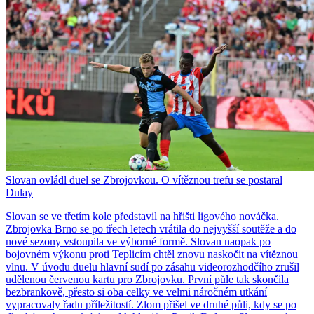
Slovan ovládl duel se Zbrojovkou. O vítěznou trefu se postaral
Dulay
Slovan se ve třetím kole představil na hřišti ligového nováčka.
Zbrojovka Brno se po třech letech vrátila do nejvyšší soutěže a do
nové sezony vstoupila ve výborné formě. Slovan naopak po
bojovném výkonu proti Teplicím chtěl znovu naskočit na vítěznou
vlnu. V úvodu duelu hlavní sudí po zásahu videorozhodčího zrušil
udělenou červenou kartu pro Zbrojovku. První půle tak skončila
bezbrankově, přesto si oba celky ve velmi náročném utkání
vypracovaly řadu příležitostí. Zlom přišel ve druhé půli, kdy se po