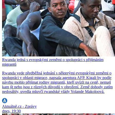
Rwanda jedná s evropskými zeměmi o spolupráci s přijímáním
migrantů
Rwanda vede předběžná jednání s některými evropskými zeměmi o
spolupráci v oblasti migrace, napsala agentura AFP. Kigali by podle
návrhu mohlo přijímat rodiny migrantů, kteří uvízli na cestě, nemají
kam jít nebo jsou z různých důvodů v ohrožení. Země dohody zatím
nedosáhly, uvedla mluvčí rwandské vlády Yolande Makoloová.
Aktuálně.cz - Zprávy
dnes, 19:30