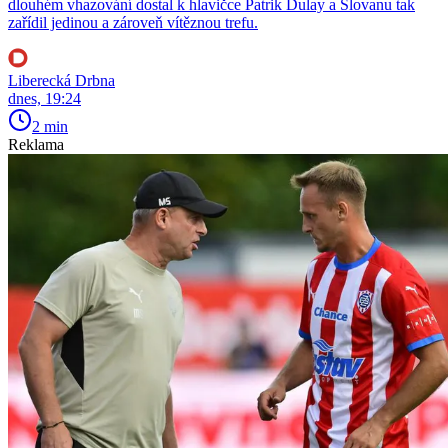
dlouhém vhazování dostal k hlavičce Patrik Dulay a Slovanu tak
zařídil jedinou a zároveň vítěznou trefu.
Liberecká Drbna
dnes, 19:24
2 min
Reklama