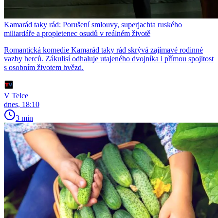
Kamarád taky rád: Porušení smlouvy, superjachta ruského
miliardáře a propletenec osudů v reálném životě
Romantická komedie Kamarád taky rád skrývá zajímavé rodinné
vazby herců. Zákulisí odhaluje utajeného dvojníka i přímou spojitost
s osobním životem hvězd.
V Telce
dnes, 18:10
3 min