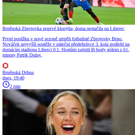
Brněnská Zbrojovka poprvé klopýtla, doma nestačila na Liberec
První porážku v nové sezoně utrpěli fotbalisté Zbrojovky Brno.
Nováček nejvyšší soutěže v páteční předehrávce 3. kola podlehl na
domácím stadionu Liberci 0:1. Hostům zajistil tři body gólem z 61.
minuty Patrik Dulay.
Brněnská Drbna
dnes, 19:40
2 min