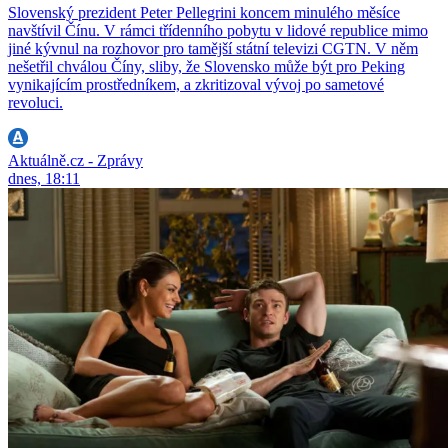
Slovenský prezident Peter Pellegrini koncem minulého měsíce
navštívil Čínu. V rámci třídenního pobytu v lidové republice mimo
jiné kývnul na rozhovor pro tamější státní televizi CGTN. V něm
nešetřil chválou Číny, sliby, že Slovensko může být pro Peking
vynikajícím prostředníkem, a zkritizoval vývoj po sametové
revoluci.
Aktuálně.cz - Zprávy
dnes, 18:11