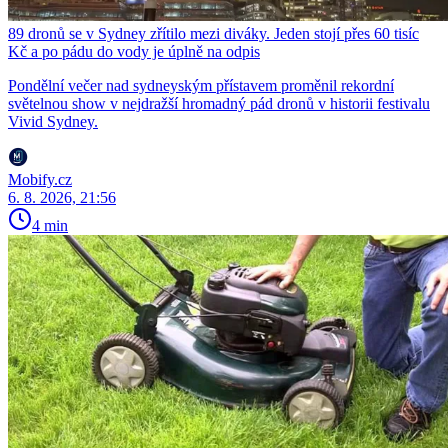
89 dronů se v Sydney zřítilo mezi diváky. Jeden stojí přes 60 tisíc
Kč a po pádu do vody je úplně na odpis
Pondělní večer nad sydneyským přístavem proměnil rekordní
světelnou show v nejdražší hromadný pád dronů v historii festivalu
Vivid Sydney.
Mobify.cz
6. 8. 2026, 21:56
4 min