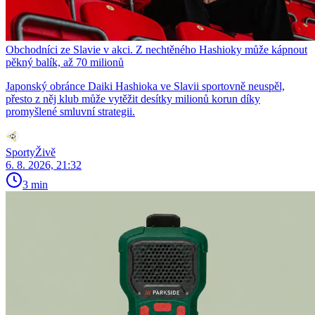
Obchodníci ze Slavie v akci. Z nechtěného Hashioky může kápnout
pěkný balík, až 70 milionů
Japonský obránce Daiki Hashioka ve Slavii sportovně neuspěl,
přesto z něj klub může vytěžit desítky milionů korun díky
promyšlené smluvní strategii.
SportyŽivě
6. 8. 2026, 21:32
3 min