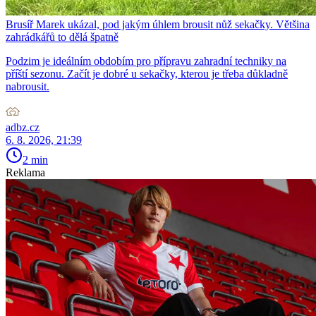
Brusíř Marek ukázal, pod jakým úhlem brousit nůž sekačky. Většina
zahrádkářů to dělá špatně
Podzim je ideálním obdobím pro přípravu zahradní techniky na
příští sezonu. Začít je dobré u sekačky, kterou je třeba důkladně
nabrousit.
adbz.cz
6. 8. 2026, 21:39
2 min
Reklama