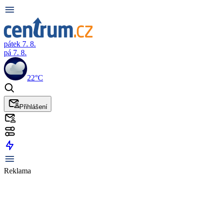
pátek 7. 8.
pá 7. 8.
22°C
Přihlášení
Reklama