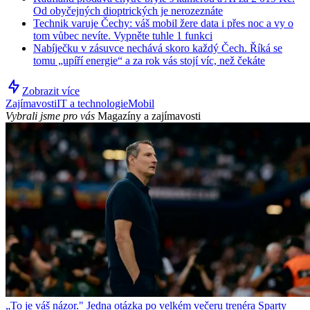
Od obyčejných dioptrických je nerozeznáte
Technik varuje Čechy: váš mobil žere data i přes noc a vy o
tom vůbec nevíte. Vypněte tuhle 1 funkci
Nabíječku v zásuvce nechává skoro každý Čech. Říká se
tomu „upíří energie“ a za rok vás stojí víc, než čekáte
Zobrazit více
Zajímavosti
IT a technologie
Mobil
Vybrali jsme pro vás
Magazíny a zajímavosti
„To je váš názor." Jedna otázka po velkém večeru trenéra Sparty