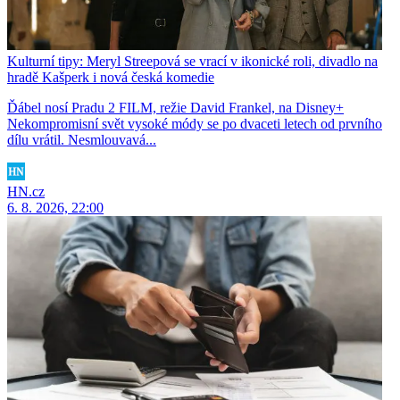
Kulturní tipy: Meryl Streepová se vrací v ikonické roli, divadlo na
hradě Kašperk i nová česká komedie
Ďábel nosí Pradu 2 FILM, režie David Frankel, na Disney+
Nekompromisní svět vysoké módy se po dvaceti letech od prvního
dílu vrátil. Nesmlouvavá...
HN.cz
6. 8. 2026, 22:00