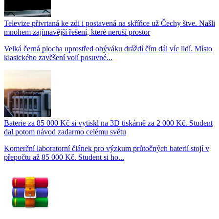
Televize přivrtaná ke zdi i postavená na skříňce už Čechy štve. Našli
mnohem zajímavější řešení, které neruší prostor
Velká černá plocha uprostřed obýváku dráždí čím dál víc lidí. Místo
klasického zavěšení volí posuvné...
Baterie za 85 000 Kč si vytiskl na 3D tiskárně za 2 000 Kč. Student
dal potom návod zadarmo celému světu
Komerční laboratorní článek pro výzkum průtočných baterií stojí v
přepočtu až 85 000 Kč. Student si ho...