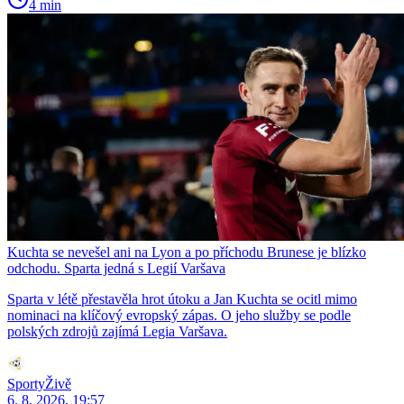
4 min
Kuchta se nevešel ani na Lyon a po příchodu Brunese je blízko
odchodu. Sparta jedná s Legií Varšava
Sparta v létě přestavěla hrot útoku a Jan Kuchta se ocitl mimo
nominaci na klíčový evropský zápas. O jeho služby se podle
polských zdrojů zajímá Legia Varšava.
SportyŽivě
6. 8. 2026, 19:57