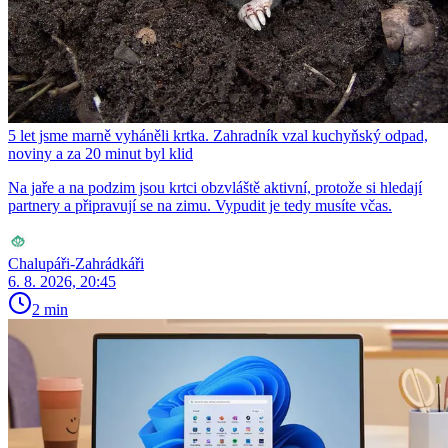
5 let jsme marně vyháněli krtka. Zahradník vzal kuchyňský odpad,
noviny a za 20 minut byl klid
Na jaře a na podzim jsou krtci obzvláště aktivní, protože si hledají
partnery a připravují se na zimu. Vypudit je tedy musíte včas.
Chalupáři-Zahrádkáři
6. 8. 2026, 20:45
2 min