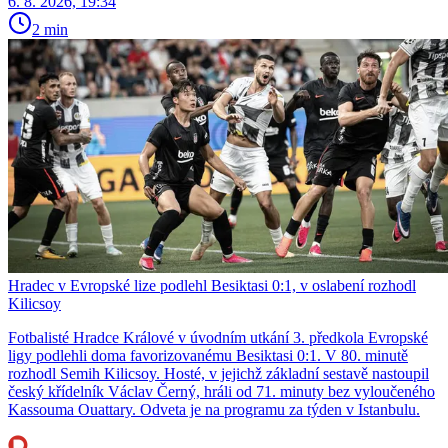
6. 8. 2026, 19:34
2 min
Hradec v Evropské lize podlehl Besiktasi 0:1, v oslabení rozhodl
Kilicsoy
Fotbalisté Hradce Králové v úvodním utkání 3. předkola Evropské
ligy podlehli doma favorizovanému Besiktasi 0:1. V 80. minutě
rozhodl Semih Kilicsoy. Hosté, v jejichž základní sestavě nastoupil
český křídelník Václav Černý, hráli od 71. minuty bez vyloučeného
Kassouma Ouattary. Odveta je na programu za týden v Istanbulu.