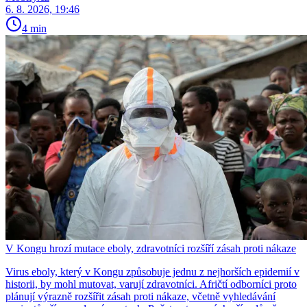
6. 8. 2026, 19:46
4 min
V Kongu hrozí mutace eboly, zdravotníci rozšíří zásah proti nákaze
Virus eboly, který v Kongu způsobuje jednu z nejhorších epidemií v
historii, by mohl mutovat, varují zdravotníci. Afričtí odborníci proto
plánují výrazně rozšířit zásah proti nákaze, včetně vyhledávání