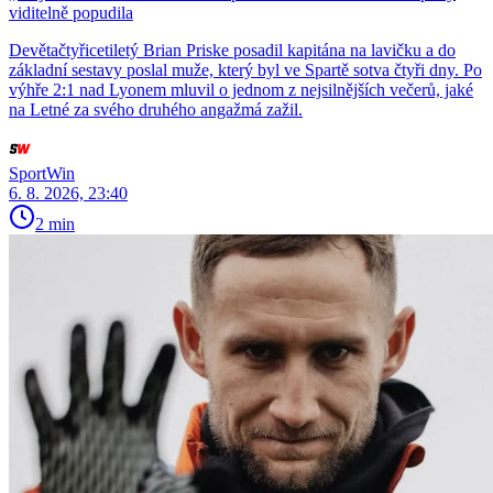
viditelně popudila
Devětačtyřicetiletý Brian Priske posadil kapitána na lavičku a do
základní sestavy poslal muže, který byl ve Spartě sotva čtyři dny. Po
výhře 2:1 nad Lyonem mluvil o jednom z nejsilnějších večerů, jaké
na Letné za svého druhého angažmá zažil.
SportWin
6. 8. 2026, 23:40
2 min