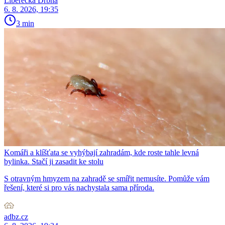
Liberecká Drbna
6. 8. 2026, 19:35
3 min
Komáři a klíšťata se vyhýbají zahradám, kde roste tahle levná
bylinka. Stačí ji zasadit ke stolu
S otravným hmyzem na zahradě se smířit nemusíte. Pomůže vám
řešení, které si pro vás nachystala sama příroda.
adbz.cz