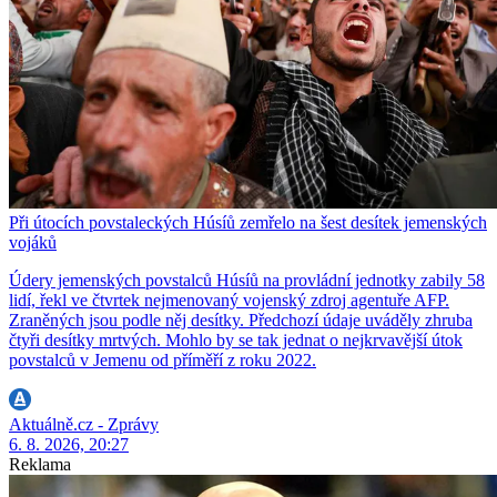
Při útocích povstaleckých Húsíů zemřelo na šest desítek jemenských
vojáků
Údery jemenských povstalců Húsíů na provládní jednotky zabily 58
lidí, řekl ve čtvrtek nejmenovaný vojenský zdroj agentuře AFP.
Zraněných jsou podle něj desítky. Předchozí údaje uváděly zhruba
čtyři desítky mrtvých. Mohlo by se tak jednat o nejkrvavější útok
povstalců v Jemenu od příměří z roku 2022.
Aktuálně.cz - Zprávy
6. 8. 2026, 20:27
Reklama