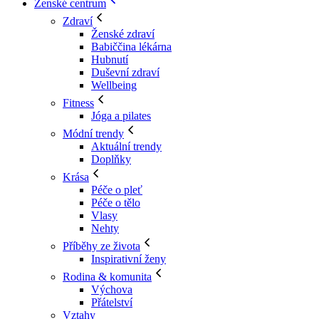
Ženské centrum
Zdraví
Ženské zdraví
Babiččina lékárna
Hubnutí
Duševní zdraví
Wellbeing
Fitness
Jóga a pilates
Módní trendy
Aktuální trendy
Doplňky
Krása
Péče o pleť
Péče o tělo
Vlasy
Nehty
Příběhy ze života
Inspirativní ženy
Rodina & komunita
Výchova
Přátelství
Vztahy