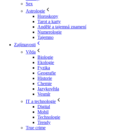
Sex
Astrologie
Horoskopy
Tarot a karty
Andělé a tajemná znamení
Numerologie
Tajemno
Zajímavosti
Věda
Biologie
Ekologie
Fyzika
Geografie
Historie
Chemie
Jazykověda
Vesmír
IT a technologie
Digital
Mobil
Technologie
Trendy
True crime