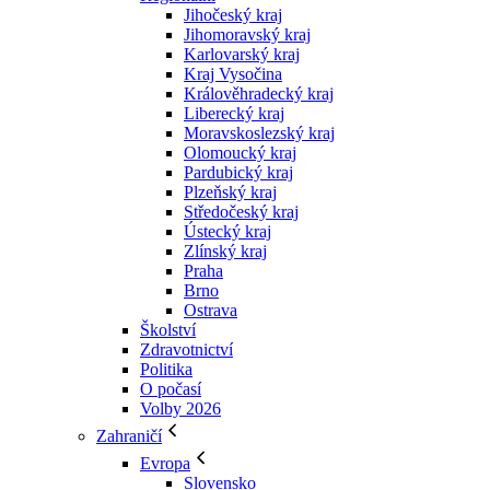
Jihočeský kraj
Jihomoravský kraj
Karlovarský kraj
Kraj Vysočina
Králověhradecký kraj
Liberecký kraj
Moravskoslezský kraj
Olomoucký kraj
Pardubický kraj
Plzeňský kraj
Středočeský kraj
Ústecký kraj
Zlínský kraj
Praha
Brno
Ostrava
Školství
Zdravotnictví
Politika
O počasí
Volby 2026
Zahraničí
Evropa
Slovensko