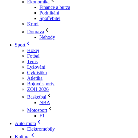
Ekonomika
Finance a burza
Podnikání
Spotřebitel
Krimi
Doprava
Nehody
Sport
Hokej
Fotbal
Tenis
Lyžování
Cyklistika
Atletika
Bojové sporty
ZOH 2026
Basketbal
NBA
Motosport
F1
Auto-moto
Elektromobily
Kultura