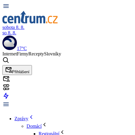
sobota 8. 8.
so 8. 8.
17°C
Internet
Firmy
Recepty
Slovníky
Přihlášení
Zprávy
Domácí
Regionální