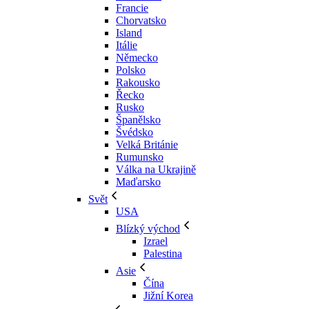
Francie
Chorvatsko
Island
Itálie
Německo
Polsko
Rakousko
Řecko
Rusko
Španělsko
Švédsko
Velká Británie
Rumunsko
Válka na Ukrajině
Maďarsko
Svět
USA
Blízký východ
Izrael
Palestina
Asie
Čína
Jižní Korea