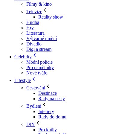
Filmy & kino
Televize
Reality show
Hudba
Hry
Literatura
Výtvarné umění
Divadlo
Digi a stream
Celebrity
Módní policie
Pro pamětníky
Nové tváře
Lifestyle
Cestování
Destinace
Rady na cesty
Bydlení
Interiery
Rady do domu
DIY
Pro kutily