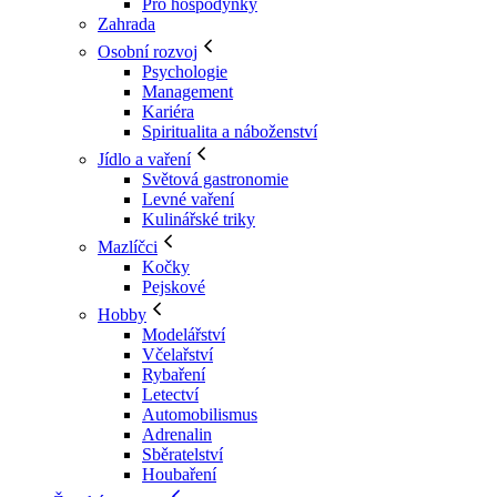
Pro hospodyňky
Zahrada
Osobní rozvoj
Psychologie
Management
Kariéra
Spiritualita a náboženství
Jídlo a vaření
Světová gastronomie
Levné vaření
Kulinářské triky
Mazlíčci
Kočky
Pejskové
Hobby
Modelářství
Včelařství
Rybaření
Letectví
Automobilismus
Adrenalin
Sběratelství
Houbaření