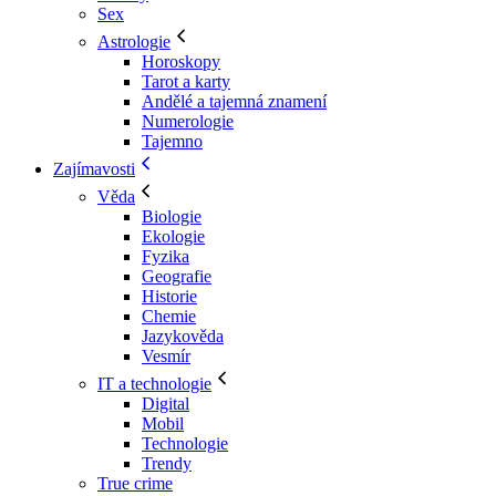
Sex
Astrologie
Horoskopy
Tarot a karty
Andělé a tajemná znamení
Numerologie
Tajemno
Zajímavosti
Věda
Biologie
Ekologie
Fyzika
Geografie
Historie
Chemie
Jazykověda
Vesmír
IT a technologie
Digital
Mobil
Technologie
Trendy
True crime