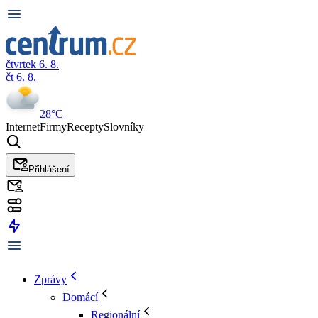
čtvrtek 6. 8.
čt 6. 8.
28°C
Internet
Firmy
Recepty
Slovníky
Přihlášení
Zprávy
Domácí
Regionální