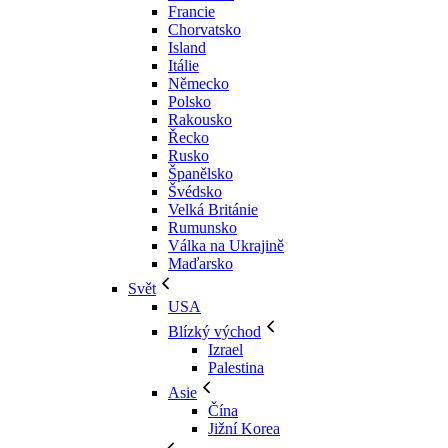
Francie
Chorvatsko
Island
Itálie
Německo
Polsko
Rakousko
Řecko
Rusko
Španělsko
Švédsko
Velká Británie
Rumunsko
Válka na Ukrajině
Maďarsko
Svět
USA
Blízký východ
Izrael
Palestina
Asie
Čína
Jižní Korea