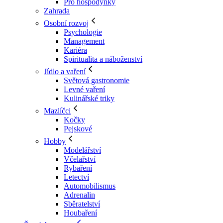
Pro hospodyňky
Zahrada
Osobní rozvoj
Psychologie
Management
Kariéra
Spiritualita a náboženství
Jídlo a vaření
Světová gastronomie
Levné vaření
Kulinářské triky
Mazlíčci
Kočky
Pejskové
Hobby
Modelářství
Včelařství
Rybaření
Letectví
Automobilismus
Adrenalin
Sběratelství
Houbaření