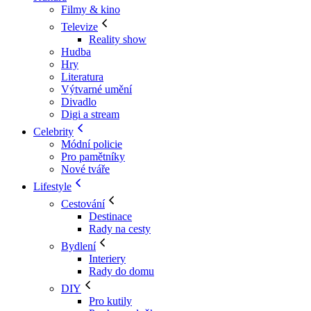
Filmy & kino
Televize
Reality show
Hudba
Hry
Literatura
Výtvarné umění
Divadlo
Digi a stream
Celebrity
Módní policie
Pro pamětníky
Nové tváře
Lifestyle
Cestování
Destinace
Rady na cesty
Bydlení
Interiery
Rady do domu
DIY
Pro kutily