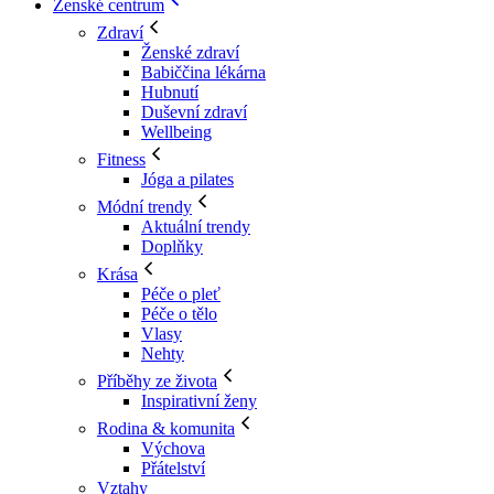
Ženské centrum
Zdraví
Ženské zdraví
Babiččina lékárna
Hubnutí
Duševní zdraví
Wellbeing
Fitness
Jóga a pilates
Módní trendy
Aktuální trendy
Doplňky
Krása
Péče o pleť
Péče o tělo
Vlasy
Nehty
Příběhy ze života
Inspirativní ženy
Rodina & komunita
Výchova
Přátelství
Vztahy