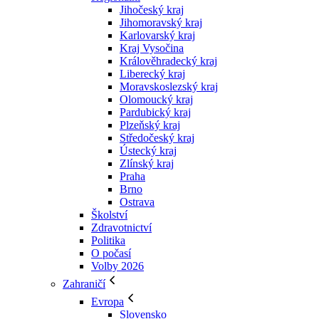
Jihočeský kraj
Jihomoravský kraj
Karlovarský kraj
Kraj Vysočina
Králověhradecký kraj
Liberecký kraj
Moravskoslezský kraj
Olomoucký kraj
Pardubický kraj
Plzeňský kraj
Středočeský kraj
Ústecký kraj
Zlínský kraj
Praha
Brno
Ostrava
Školství
Zdravotnictví
Politika
O počasí
Volby 2026
Zahraničí
Evropa
Slovensko