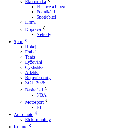
Ekonomika
Finance a burza
Podnikání
Spotřebitel
Krimi
Doprava
Nehody
Sport
Hokej
Fotbal
Tenis
Lyžování
Cyklistika
Atletika
Bojové sporty
ZOH 2026
Basketbal
NBA
Motosport
F1
Auto-moto
Elektromobily
Kultura