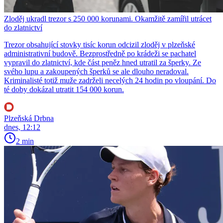
Zloděj ukradl trezor s 250 000 korunami. Okamžitě zamířil utrácet
do zlatnictví
Trezor obsahující stovky tisíc korun odcizil zloděj v plzeňské
administrativní budově. Bezprostředně po krádeži se pachatel
vypravil do zlatnictví, kde část peněz hned utratil za šperky. Ze
svého lupu a zakoupených šperků se ale dlouho neradoval.
Kriminalisté totiž muže zadrželi necelých 24 hodin po vloupání. Do
té doby dokázal utratit 154 000 korun.
Plzeňská Drbna
dnes, 12:12
2 min