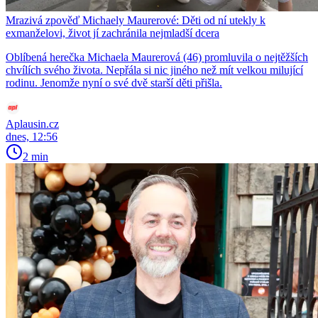
Mrazivá zpověď Michaely Maurerové: Děti od ní utekly k
exmanželovi, život jí zachránila nejmladší dcera
Oblíbená herečka Michaela Maurerová (46) promluvila o nejtěžších
chvílích svého života. Nepřála si nic jiného než mít velkou milující
rodinu. Jenomže nyní o své dvě starší děti přišla.
Aplausin.cz
dnes, 12:56
2 min