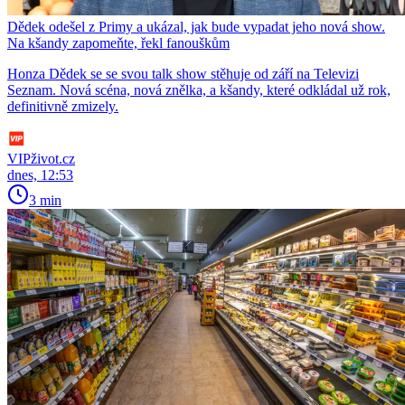
Dědek odešel z Primy a ukázal, jak bude vypadat jeho nová show.
Na kšandy zapomeňte, řekl fanouškům
Honza Dědek se se svou talk show stěhuje od září na Televizi
Seznam. Nová scéna, nová znělka, a kšandy, které odkládal už rok,
definitivně zmizely.
VIPživot.cz
dnes, 12:53
3 min