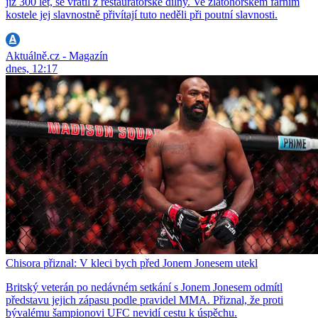
již 300 let, se vrátil z restaurátorské dílny. Ve zlatohorském farním
kostele jej slavnostně přivítají tuto neděli při poutní slavnosti.
Aktuálně.cz - Magazín
dnes, 12:17
Chisora přiznal: V kleci bych před Jonem Jonesem utekl
Britský veterán po nedávném setkání s Jonem Jonesem odmítl
představu jejich zápasu podle pravidel MMA. Přiznal, že proti
bývalému šampionovi UFC nevidí cestu k úspěchu.