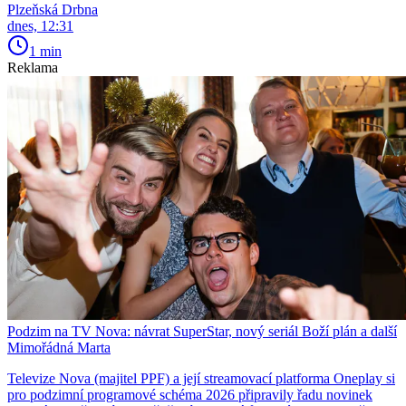
Plzeňská Drbna
dnes, 12:31
1 min
Reklama
Podzim na TV Nova: návrat SuperStar, nový seriál Boží plán a další
Mimořádná Marta
Televize Nova (majitel PPF) a její streamovací platforma Oneplay si
pro podzimní programové schéma 2026 připravily řadu novinek