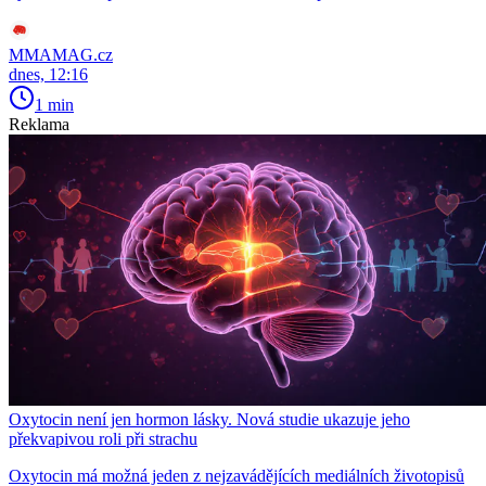
MMAMAG.cz
dnes, 12:16
1 min
Reklama
Oxytocin není jen hormon lásky. Nová studie ukazuje jeho
překvapivou roli při strachu
Oxytocin má možná jeden z nejzavádějících mediálních životopisů