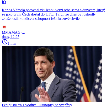
IQ
Karlos Vémola porovnal zkušenou verzi sebe sama s dravcem, který
se jako první Čech dostal do UFC. Tvrdí, že dnes by rozhodly
zkušenosti, kondice a schopnost řešit krizové chvíle.
MMAMAG.cz
dnes, 12:25
1 min
Fed pustil trh z vodítka. Dluhopisy se vzepřely