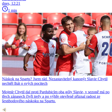
dnes, 12:21
1 min
Náskok na Spartu? Jsem rád. Nezastavitelný kanonýr Slavie Chytil
nechtěl lhát o svých pocitech
Mojmír Chytil dal proti Pardubicím oba góly Slavie, v sezoně má po
třech zápasech čtyři trefy a po výhře otevřeně přiznal radost ze
šestibodového náskoku na Spartu.