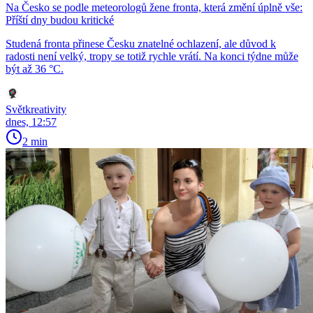
Na Česko se podle meteorologů žene fronta, která změní úplně vše:
Příští dny budou kritické
Studená fronta přinese Česku znatelné ochlazení, ale důvod k
radosti není velký, tropy se totiž rychle vrátí. Na konci týdne může
být až 36 °C.
Světkreativity
dnes, 12:57
2 min