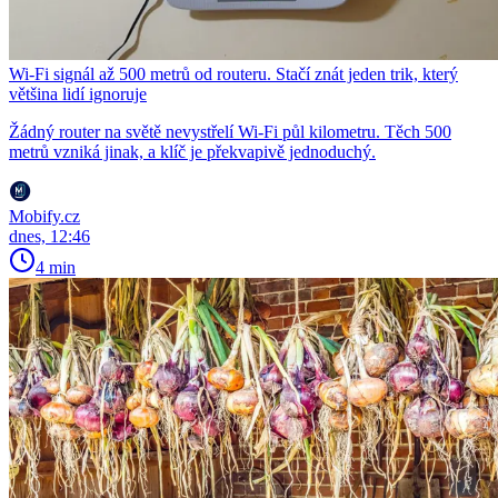
Wi-Fi signál až 500 metrů od routeru. Stačí znát jeden trik, který
většina lidí ignoruje
Žádný router na světě nevystřelí Wi-Fi půl kilometru. Těch 500
metrů vzniká jinak, a klíč je překvapivě jednoduchý.
Mobify.cz
dnes, 12:46
4 min