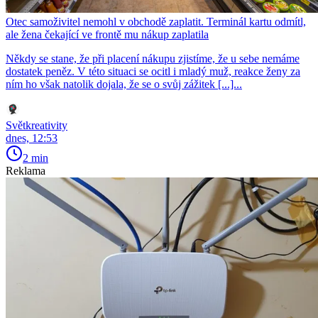
Otec samoživitel nemohl v obchodě zaplatit. Terminál kartu odmítl,
ale žena čekající ve frontě mu nákup zaplatila
Někdy se stane, že při placení nákupu zjistíme, že u sebe nemáme
dostatek peněz. V této situaci se ocitl i mladý muž, reakce ženy za
ním ho však natolik dojala, že se o svůj zážitek [...]...
Světkreativity
dnes, 12:53
2 min
Reklama