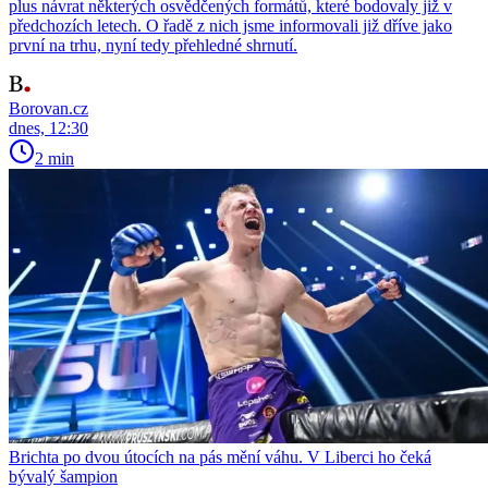
plus návrat některých osvědčených formátů, které bodovaly již v
předchozích letech. O řadě z nich jsme informovali již dříve jako
první na trhu, nyní tedy přehledné shrnutí.
Borovan.cz
dnes, 12:30
2 min
Brichta po dvou útocích na pás mění váhu. V Liberci ho čeká
bývalý šampion