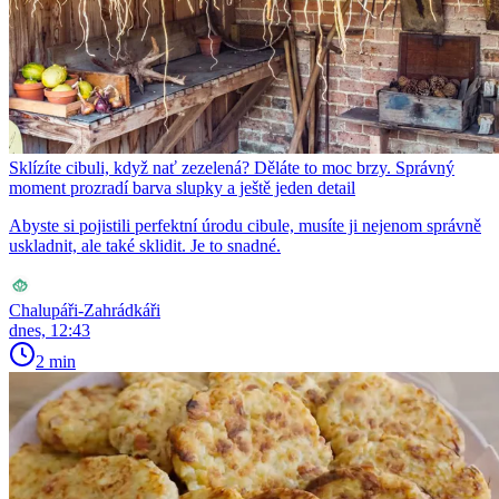
Sklízíte cibuli, když nať zezelená? Děláte to moc brzy. Správný
moment prozradí barva slupky a ještě jeden detail
Abyste si pojistili perfektní úrodu cibule, musíte ji nejenom správně
uskladnit, ale také sklidit. Je to snadné.
Chalupáři-Zahrádkáři
dnes, 12:43
2 min