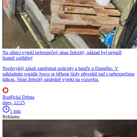
Na silnici vytekl nebezpečný síran železitý, náklad byl nejspíš
špatně zajištěný
Neobvyklý zásah zaměstnal policisty a hasiče u Dasného. V
nákladním vozidle Iveco se během jízdy převrátil sud s nebezpečnou
látkou. Síran železitý následně vytekl na vozovku.
Budějcká Drbna
dnes, 12:25
1 min
Reklama