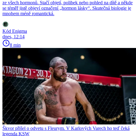
ze všech hormonů. Stačí objetí, polibek nebo pohled na dítě a někde
se téměř jistě objeví označení „hormon lásky“. Skutečná biologie je
mnohem méně romantická.
Kód Enigma
dnes, 12:14
8 min
Škvor přišel o odvetu s Fleurym. V Karlových Varech ho teď čeká
legenda KSW