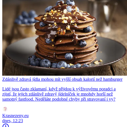
Zdánlivě zdravá jídla mohou mít vyšší obsah kalorií než hamburger
Lidé jsou často zklamaní, když přijdou k výživovému poradci a
zjistí, že jejich zdánlivě zdravý jídelníček je mnohdy horší než
samotný fastfood. Neděláte podobné chyby při stravovaní i vy?
Krasnezeny.eu
dnes, 12:23