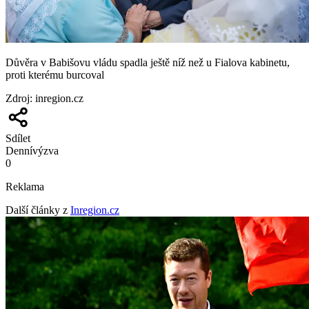
Důvěra v Babišovu vládu spadla ještě níž než u Fialova kabinetu,
proti kterému burcoval
Zdroj
:
inregion.cz
Sdílet
Denní
výzva
0
Reklama
Další články z
Inregion.cz