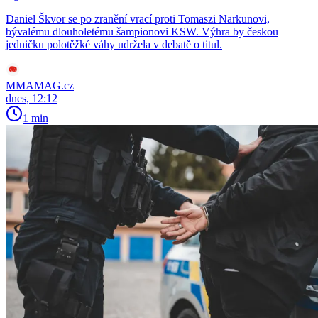
Daniel Škvor se po zranění vrací proti Tomaszi Narkunovi,
bývalému dlouholetému šampionovi KSW. Výhra by českou
jedničku polotěžké váhy udržela v debatě o titul.
MMAMAG.cz
dnes, 12:12
1 min