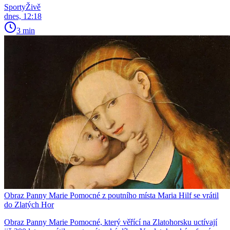
SportyŽivě
dnes, 12:18
3 min
Obraz Panny Marie Pomocné z poutního místa Maria Hilf se vrátil
do Zlatých Hor
Obraz Panny Marie Pomocné, který věřící na Zlatohorsku uctívají