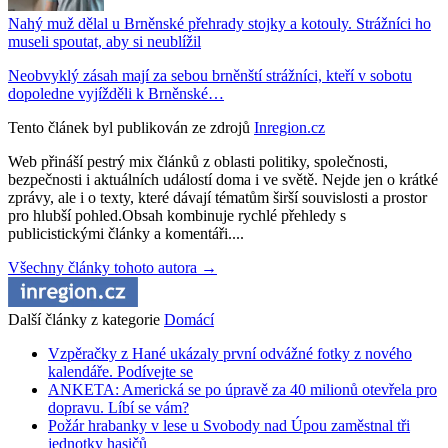
Nahý muž dělal u Brněnské přehrady stojky a kotouly. Strážníci ho
museli spoutat, aby si neublížil
Neobvyklý zásah mají za sebou brněnští strážníci, kteří v sobotu
dopoledne vyjížděli k Brněnské…
Tento článek byl publikován ze zdrojů
Inregion.cz
Web přináší pestrý mix článků z oblasti politiky, společnosti,
bezpečnosti i aktuálních událostí doma i ve světě. Nejde jen o krátké
zprávy, ale i o texty, které dávají tématům širší souvislosti a prostor
pro hlubší pohled.Obsah kombinuje rychlé přehledy s
publicistickými články a komentáři....
Všechny články tohoto autora →
Další články z kategorie
Domácí
Vzpěračky z Hané ukázaly první odvážné fotky z nového
kalendáře. Podívejte se
ANKETA: Americká se po úpravě za 40 milionů otevřela pro
dopravu. Líbí se vám?
Požár hrabanky v lese u Svobody nad Úpou zaměstnal tři
jednotky hasičů