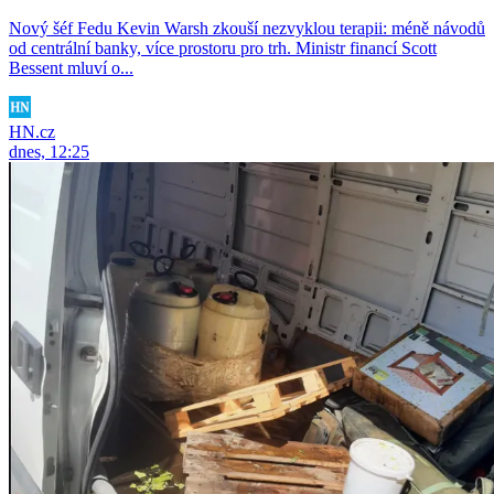
Nový šéf Fedu Kevin Warsh zkouší nezvyklou terapii: méně návodů
od centrální banky, více prostoru pro trh. Ministr financí Scott
Bessent mluví o...
HN.cz
dnes, 12:25