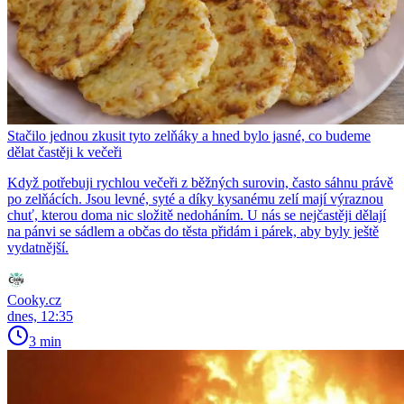
Stačilo jednou zkusit tyto zelňáky a hned bylo jasné, co budeme
dělat častěji k večeři
Když potřebuji rychlou večeři z běžných surovin, často sáhnu právě
po zelňácích. Jsou levné, syté a díky kysanému zelí mají výraznou
chuť, kterou doma nic složitě nedoháním. U nás se nejčastěji dělají
na pánvi se sádlem a občas do těsta přidám i párek, aby byly ještě
vydatnější.
Cooky.cz
dnes, 12:35
3 min