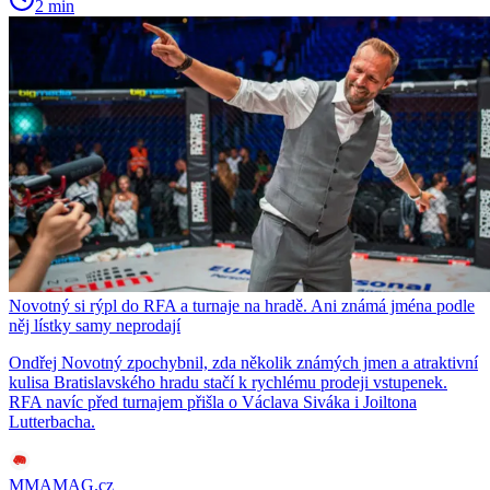
2 min
Novotný si rýpl do RFA a turnaje na hradě. Ani známá jména podle
něj lístky samy neprodají
Ondřej Novotný zpochybnil, zda několik známých jmen a atraktivní
kulisa Bratislavského hradu stačí k rychlému prodeji vstupenek.
RFA navíc před turnajem přišla o Václava Siváka i Joiltona
Lutterbacha.
MMAMAG.cz