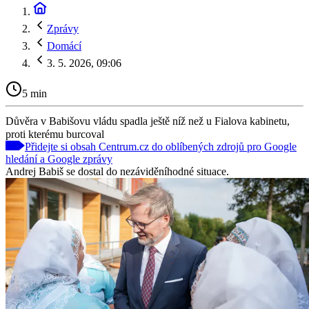
Zprávy
Domácí
3. 5. 2026, 09:06
5 min
Důvěra v Babišovu vládu spadla ještě níž než u Fialova kabinetu,
proti kterému burcoval
Přidejte si obsah Centrum.cz do oblíbených zdrojů pro Google
hledání a Google zprávy
Andrej Babiš se dostal do nezáviděníhodné situace.