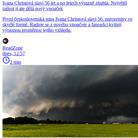
Ivana Christová slaví 56 let a po letech výrazně zhubla. Největší
radost jí ale dělá nový vnouček
První československá miss Ivana Christová slaví 56. narozeniny ve
skvělé formě. Raduje se z nového vnoučete a fanoušci kvitují
výraznou proměnou jejího vzhledu.
ReadZone
dnes, 12:57
2 min