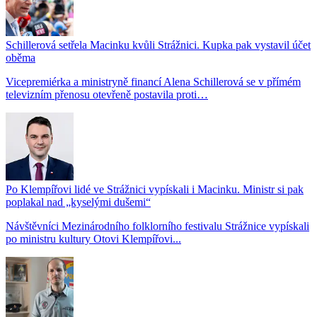
Schillerová setřela Macinku kvůli Strážnici. Kupka pak vystavil účet
oběma
Vicepremiérka a ministryně financí Alena Schillerová se v přímém
televizním přenosu otevřeně postavila proti…
Po Klempířovi lidé ve Strážnici vypískali i Macinku. Ministr si pak
poplakal nad „kyselými dušemi“
Návštěvníci Mezinárodního folklorního festivalu Strážnice vypískali
po ministru kultury Otovi Klempířovi...