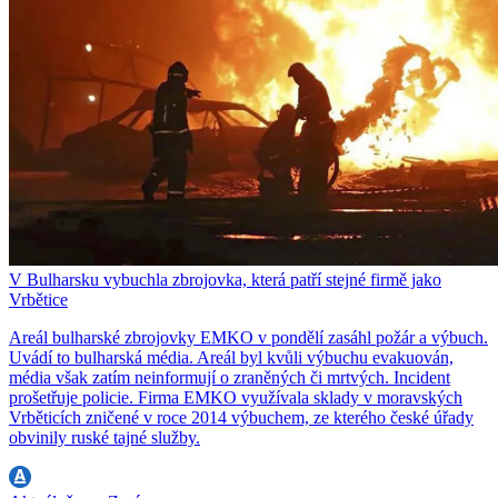
V Bulharsku vybuchla zbrojovka, která patří stejné firmě jako
Vrbětice
Areál bulharské zbrojovky EMKO v pondělí zasáhl požár a výbuch.
Uvádí to bulharská média. Areál byl kvůli výbuchu evakuován,
média však zatím neinformují o zraněných či mrtvých. Incident
prošetřuje policie. Firma EMKO využívala sklady v moravských
Vrběticích zničené v roce 2014 výbuchem, ze kterého české úřady
obvinily ruské tajné služby.