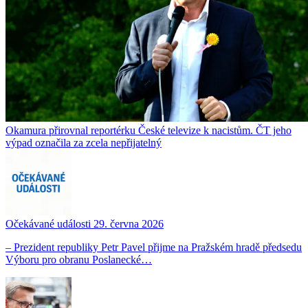
Okamura přirovnal reportérku České televize k nacistům. ČT jeho
výpad označila za zcela nepřijatelný
Očekávané události 29. června 2026
– Prezident republiky Petr Pavel přijme na Pražském hradě předsedu
Výboru pro obranu Poslanecké…