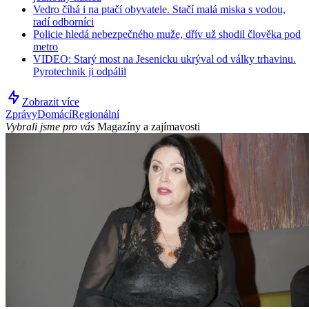
Vedro číhá i na ptačí obyvatele. Stačí malá miska s vodou,
radí odborníci
Policie hledá nebezpečného muže, dřív už shodil člověka pod
metro
VIDEO: Starý most na Jesenicku ukrýval od války trhavinu.
Pyrotechnik ji odpálil
Zobrazit více
Zprávy
Domácí
Regionální
Vybrali jsme pro vás
Magazíny a zajímavosti