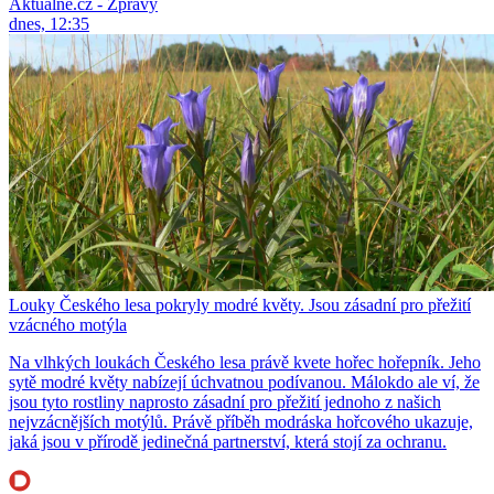
Aktuálně.cz - Zprávy
dnes, 12:35
Louky Českého lesa pokryly modré květy. Jsou zásadní pro přežití
vzácného motýla
Na vlhkých loukách Českého lesa právě kvete hořec hořepník. Jeho
sytě modré květy nabízejí úchvatnou podívanou. Málokdo ale ví, že
jsou tyto rostliny naprosto zásadní pro přežití jednoho z našich
nejvzácnějších motýlů. Právě příběh modráska hořcového ukazuje,
jaká jsou v přírodě jedinečná partnerství, která stojí za ochranu.