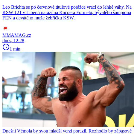
Leo Brichta se po červnové titulové porážce vrací do lehké váhy. Na
KSW 121 v Liberci narazí na Kacpera Formelu, bývalého šampiona
FEN a devátého muže žebříčku KSW.
MMAMAG.cz
dnes, 12:28
1 min
Dnešní Vémola by svou mladší verzi porazil. Rozhodlo by zápasové