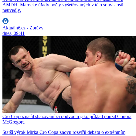
AMDH. Marocké úřady počty vyšetřovaných v této souvislosti
neuvedly.
Aktuálně.cz - Zprávy
dnes, 09:41
Cro Cop označil shazování za podvod a jako příklad použil Conora
McGregora
Starší výrok Mirka Cro Copa znovu rozvířil debatu o extrémním