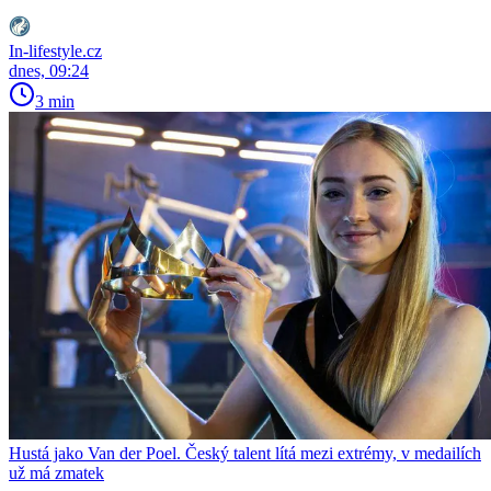
In-lifestyle.cz
dnes, 09:24
3 min
Hustá jako Van der Poel. Český talent lítá mezi extrémy, v medailích
už má zmatek