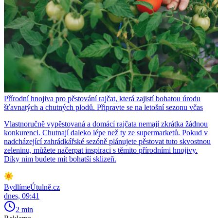
Přírodní hnojiva pro pěstování rajčat, která zajistí bohatou úrodu
šťavnatých a chutných plodů. Připravte se na letošní sezonu včas
Vlastnoručně vypěstovaná a domácí rajčata nemají zkrátka žádnou
konkurenci. Chutnají daleko lépe než ty ze supermarketů. Pokud v
nadcházející zahrádkářské sezóně plánujete pěstovat tuto skvostnou
zeleninu, můžete načerpat inspiraci s těmito přírodními hnojivy.
Díky nim budete mít bohatší sklizeň.
BydlímeÚtulně.cz
dnes, 09:41
2 min