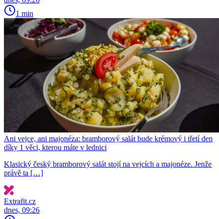
1 min
Ani vejce, ani majonéza: bramborový salát bude krémový i třetí den
díky 1 věci, kterou máte v lednici
Klasický český bramborový salát stojí na vejcích a majonéze. Jenže
právě ta […]
Extrafit.cz
dnes, 09:26