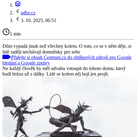
adbz.cz
3. 10. 2025, 06:51
1 min
Dům vypadá jinak než všechny kolem. O tom, co se v něm děje, si
lidé raději nechávají domněnky pro sebe
Přidejte si obsah Centrum.cz do oblíbených zdrojů pro Google
hledání a Google zprávy
Ne každý člověk by měl odvahu vstoupit do tohoto domu, který
budí hrůzu už z dálky. Lidé se kolem něj bojí jen projít.