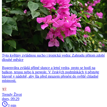
Tyto květiny zvládnou sucho i tropická vedra: Zahradu přitom zdobí
dlouhé měsíce
Bugenvilea zvládá přímé slunce a letní vedra, proto se hodí na
balkon, terasu nebo k pergole. V českých podmínkách ji pěstujte
hlavně v nádobě, aby šla před mrazem přenést do světlé chladné
místnosti.
Trendy Život
dnes, 09:29
3 min