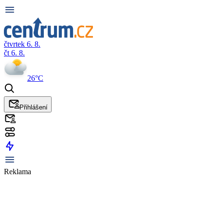
čtvrtek 6. 8.
čt 6. 8.
26°C
Přihlášení
Reklama