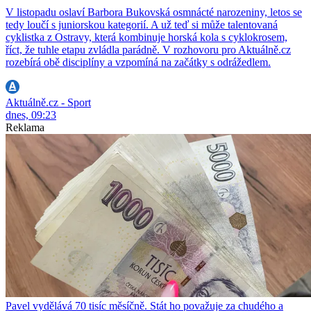
V listopadu oslaví Barbora Bukovská osmnácté narozeniny, letos se
tedy loučí s juniorskou kategorií. A už teď si může talentovaná
cyklistka z Ostravy, která kombinuje horská kola s cyklokrosem,
říct, že tuhle etapu zvládla parádně. V rozhovoru pro Aktuálně.cz
rozebírá obě disciplíny a vzpomíná na začátky s odrážedlem.
Aktuálně.cz - Sport
dnes, 09:23
Reklama
Pavel vydělává 70 tisíc měsíčně. Stát ho považuje za chudého a