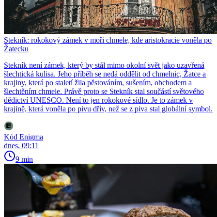
Stekník: rokokový zámek v moři chmele, kde aristokracie voněla po
Žatecku
Stekník není zámek, který by stál mimo okolní svět jako uzavřená
šlechtická kulisa. Jeho příběh se nedá oddělit od chmelnic, Žatce a
krajiny, která po staletí žila pěstováním, sušením, obchodem a
šlechtěním chmele. Právě proto se Stekník stal součástí světového
dědictví UNESCO. Není to jen rokokové sídlo. Je to zámek v
krajině, která voněla po pivu dřív, než se z piva stal globální symbol.
Kód Enigma
dnes, 09:11
9 min