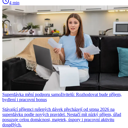
4 min
Superdávka mění podporu samoživitelů: Rozhodovat bude příjem,
bydlení i pracovní bonus
Stávající příjemci rušených dávek přecházejí od srpna 2026 na
superdávku podle nových pravidel. Nestačí mít nízký příjem, úřad
posuzuje celou domácnost, majetek, úspory i pracovní aktivitu
dospělých.