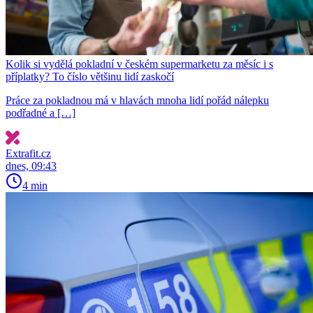
Kolik si vydělá pokladní v českém supermarketu za měsíc i s
příplatky? To číslo většinu lidí zaskočí
Práce za pokladnou má v hlavách mnoha lidí pořád nálepku
podřadné a […]
Extrafit.cz
dnes, 09:43
4 min