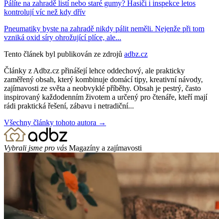
Pálíte na zahradě listí nebo staré gumy? Hasiči i inspekce letos
kontrolují víc než kdy dřív
Pneumatiky byste na zahradě nikdy pálit neměli. Nejenže při tom
vzniká oxid síry ohrožující plíce, ale...
Tento článek byl publikován ze zdrojů
adbz.cz
Články z Adbz.cz přinášejí lehce oddechový, ale prakticky
zaměřený obsah, který kombinuje domácí tipy, kreativní návody,
zajímavosti ze světa a neobvyklé příběhy. Obsah je pestrý, často
inspirovaný každodenním životem a určený pro čtenáře, kteří mají
rádi praktická řešení, zábavu i netradiční...
Všechny články tohoto autora →
Vybrali jsme pro vás
Magazíny a zajímavosti