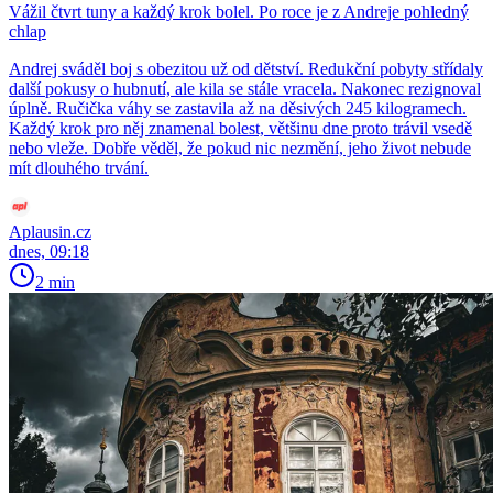
Vážil čtvrt tuny a každý krok bolel. Po roce je z Andreje pohledný
chlap
Andrej sváděl boj s obezitou už od dětství. Redukční pobyty střídaly
další pokusy o hubnutí, ale kila se stále vracela. Nakonec rezignoval
úplně. Ručička váhy se zastavila až na děsivých 245 kilogramech.
Každý krok pro něj znamenal bolest, většinu dne proto trávil vsedě
nebo vleže. Dobře věděl, že pokud nic nezmění, jeho život nebude
mít dlouhého trvání.
Aplausin.cz
dnes, 09:18
2 min