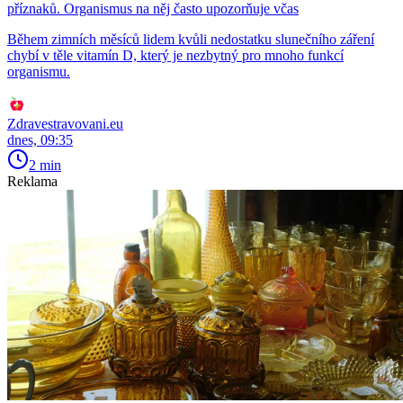
příznaků. Organismus na něj často upozorňuje včas
Během zimních měsíců lidem kvůli nedostatku slunečního záření
chybí v těle vitamín D, který je nezbytný pro mnoho funkcí
organismu.
Zdravestravovani.eu
dnes, 09:35
2 min
Reklama