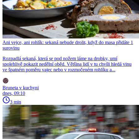
Ani vejce, ani rohlík: sekaná nebude drolit, když do masa přidáte 1
surovinu
Rozpadlá sekaná, která se pod nožem láme na drobky, umí
spolehlivě pokazit nedělní oběd. Většina lidí v tu chvíli hledá vinu
ve špatném poměru vajec nebo v rozmočeném rohlíku a...
Bruneta v kuchyni
dnes, 09:10
3 min