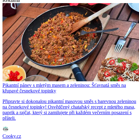
Reklama
Pikantní pánev s mletým masem a zeleninou: Šťavnatá směs na
křupavé česnekové topinky
Připravte si dokonalou pikantní masovou směs s barevnou zeleninou
na česnekové topinky! Osvědčený chatařský recept z mletého masa,
paprik a rajčat, který si zamilujete při každém večerním posazení s
přáteli.
Cooky.cz