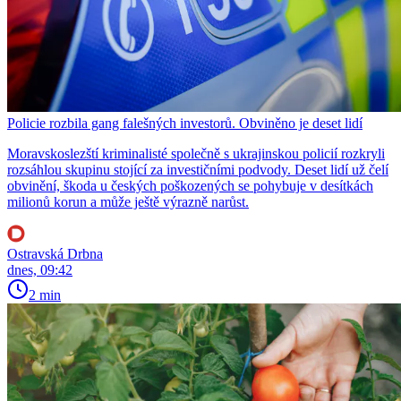
Policie rozbila gang falešných investorů. Obviněno je deset lidí
Moravskoslezští kriminalisté společně s ukrajinskou policií rozkryli
rozsáhlou skupinu stojící za investičními podvody. Deset lidí už čelí
obvinění, škoda u českých poškozených se pohybuje v desítkách
milionů korun a může ještě výrazně narůst.
Ostravská Drbna
dnes, 09:42
2 min