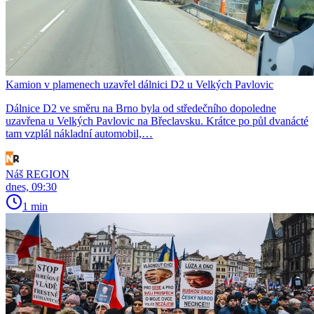
Kamion v plamenech uzavřel dálnici D2 u Velkých Pavlovic
Dálnice D2 ve směru na Brno byla od středečního dopoledne
uzavřena u Velkých Pavlovic na Břeclavsku. Krátce po půl dvanácté
tam vzplál nákladní automobil,…
Náš REGION
dnes, 09:30
1 min