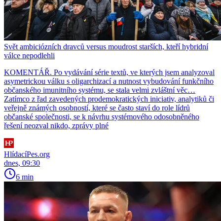
Svět ambiciózních dravců versus moudrost starších, kteří hybridní
válce nepodlehli
KOMENTÁŘ. Po vydávání série textů, ve kterých jsem analyzoval
asymetrickou válku s oligarchizací a nutnost vybudování funkčního
občanského imunitního systému, se stala velmi zvláštní věc…
Zatímco z řad zavedených prodemokratických iniciativ, analytiků či
veřejně známých osobností, které se často staví do role lídrů
občanské společnosti, se k návrhu systémového odosobněného
řešení neozval nikdo, zprávy plné
HlídacíPes.org
dnes, 09:30
6 min