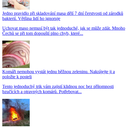
Jedno pravidlo při skladování masa dělí 7 dní čerstvosti od zárodků
bakterií. Většina lidí ho ignoruje
Uchovat maso nemusí být tak jednoduché, jak se může zdát. Mnoho
Čechů se při tom dopouští plno chyb, které...
Komáři nemohou vystát jednu běžnou zeleninu. Nakrájejte ji a
položte k posteli
Tento jednoduchý trik vám zajistí klidnou noc bez přítomnosti
bzučících a otravných komárů. Potřebovat...