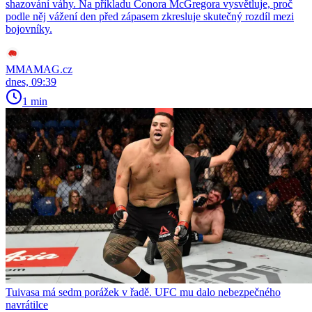
shazování váhy. Na příkladu Conora McGregora vysvětluje, proč
podle něj vážení den před zápasem zkresluje skutečný rozdíl mezi
bojovníky.
MMAMAG.cz
dnes, 09:39
1 min
Tuivasa má sedm porážek v řadě. UFC mu dalo nebezpečného
navrátilce