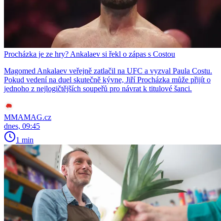
Procházka je ze hry? Ankalaev si řekl o zápas s Costou
Magomed Ankalaev veřejně zatlačil na UFC a vyzval Paula Costu.
Pokud vedení na duel skutečně kývne, Jiří Procházka může přijít o
jednoho z nejlogičtějších soupeřů pro návrat k titulové šanci.
MMAMAG.cz
dnes, 09:45
1 min