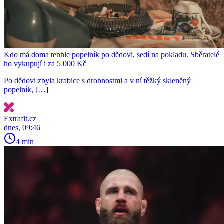
Kdo má doma tenhle popelník po dědovi, sedí na pokladu. Sběratelé
ho vykupují i za 5 000 Kč
Po dědovi zbyla krabice s drobnostmi a v ní těžký skleněný
popelník, […]
Extrafit.cz
dnes, 09:46
4 min