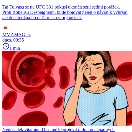
Tai Tuivasa se na UFC 331 pokusí ukončit sérii sedmi porážek.
Proti Robelisu Despaignemu bude bojovat nejen o návrat k výhrám,
ale dost možná i o další místo v organizaci.
MMAMAG.cz
dnes, 09:35
1 min
Nedostatek vitamínu D se může projevit řadou nenápadných