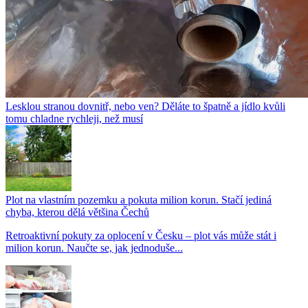
Lesklou stranou dovnitř, nebo ven? Děláte to špatně a jídlo kvůli
tomu chladne rychleji, než musí
Plot na vlastním pozemku a pokuta milion korun. Stačí jediná
chyba, kterou dělá většina Čechů
Retroaktivní pokuty za oplocení v Česku – plot vás může stát i
milion korun. Naučte se, jak jednoduše...