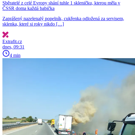
Sběratelé z celé Evropy shání tuhle 1 skleničku, kterou měla v
ČSSR doma každá babička
Zaprášený nazelenalý popelník, cukřenka odložená za servisem,
sklenka, které si roky nikdo […]
Extrafit.cz
dnes, 09:31
4 min