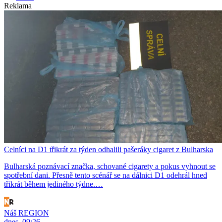
Reklama
Celníci na D1 třikrát za týden odhalili pašeráky cigaret z Bulharska
Bulharská poznávací značka, schované cigarety a pokus vyhnout se
spotřební dani. Přesně tento scénář se na dálnici D1 odehrál hned
třikrát během jediného týdne.…
Náš REGION
dnes, 09:26