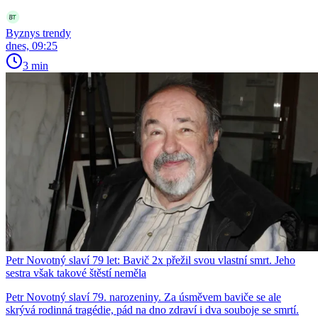
Byznys trendy
dnes, 09:25
3 min
Petr Novotný slaví 79 let: Bavič 2x přežil svou vlastní smrt. Jeho
sestra však takové štěstí neměla
Petr Novotný slaví 79. narozeniny. Za úsměvem baviče se ale
skrývá rodinná tragédie, pád na dno zdraví i dva souboje se smrtí.