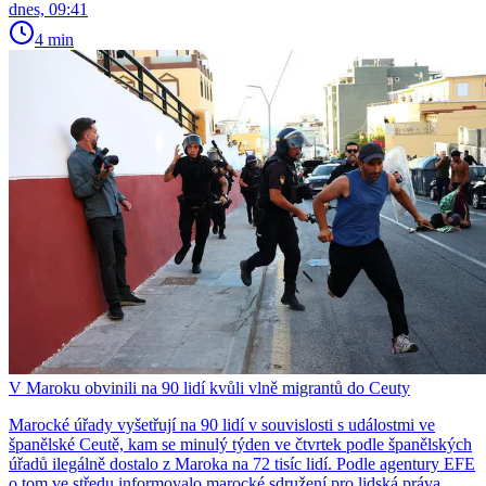
dnes, 09:41
4 min
V Maroku obvinili na 90 lidí kvůli vlně migrantů do Ceuty
Marocké úřady vyšetřují na 90 lidí v souvislosti s událostmi ve
španělské Ceutě, kam se minulý týden ve čtvrtek podle španělských
úřadů ilegálně dostalo z Maroka na 72 tisíc lidí. Podle agentury EFE
o tom ve středu informovalo marocké sdružení pro lidská práva