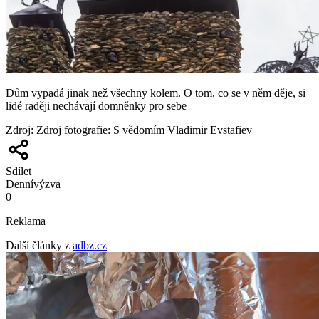
Dům vypadá jinak než všechny kolem. O tom, co se v něm děje, si
lidé raději nechávají domněnky pro sebe
Zdroj
:
Zdroj fotografie: S vědomím Vladimir Evstafiev
Sdílet
Denní
výzva
0
Reklama
Další články z
adbz.cz