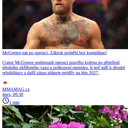
McGregor má po operaci. Zákrok proběhl bez komplikací
Conor McGregor podstoupil operaci pravého kolena po přetržení
předního zkříženého vazu a poškození menisku. Ir teď míří k dlouhé
rehabilitace a další zápas plánuje nejdřív na léto 2027.
MMAMAG.cz
dnes, 09:30
1 min