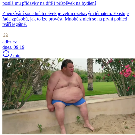
posílá mu přídavky na dítě i příspěvek na bydlení
Zneužívání sociálních dávek je velmi ožehavým tématem. Existuje
řada způsobů, jak to lze provést. Mnohé z nich se na první pohled
tváří legálně.
adbz.cz
dnes, 09:19
2 min