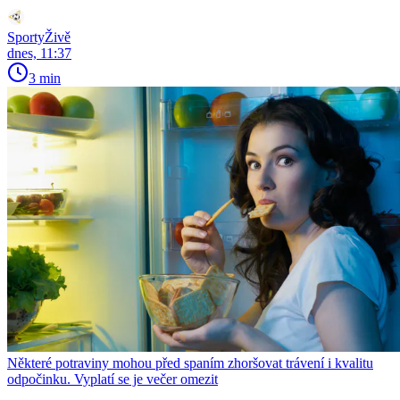
SportyŽivě
dnes, 11:37
3 min
Některé potraviny mohou před spaním zhoršovat trávení i kvalitu
odpočinku. Vyplatí se je večer omezit