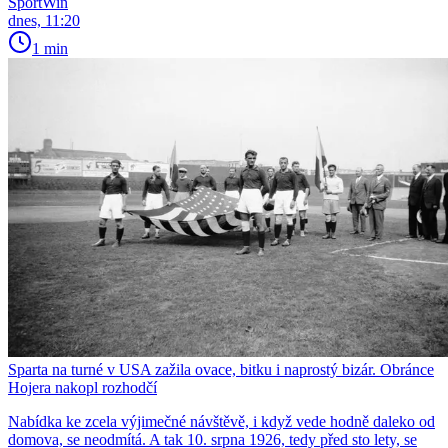
SportWin
dnes, 11:20
1 min
Sparta na turné v USA zažila ovace, bitku i naprostý bizár. Obránce
Hojera nakopl rozhodčí
Nabídka ke zcela výjimečné návštěvě, i když vede hodně daleko od
domova, se neodmítá. A tak 10. srpna 1926, tedy před sto lety, se