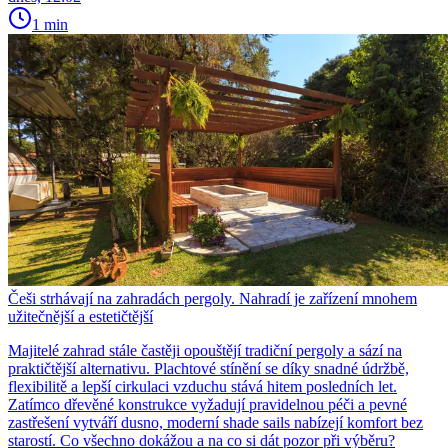
1 min
Češi strhávají na zahradách pergoly. Nahradí je zařízení mnohem
užitečnější a estetičtější
Majitelé zahrad stále častěji opouštějí tradiční pergoly a sází na
praktičtější alternativu. Plachtové stínění se díky snadné údržbě,
flexibilitě a lepší cirkulaci vzduchu stává hitem posledních let.
Zatímco dřevěné konstrukce vyžadují pravidelnou péči a pevné
zastřešení vytváří dusno, moderní shade sails nabízejí komfort bez
starostí. Co všechno dokážou a na co si dát pozor při výběru?