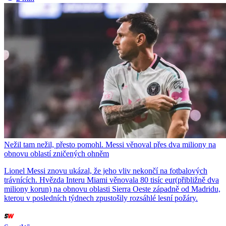
Nežil tam nežil, přesto pomohl. Messi věnoval přes dva miliony na
obnovu oblastí zničených ohněm
Lionel Messi znovu ukázal, že jeho vliv nekončí na fotbalových
trávnících. Hvězda Interu Miami věnovala 80 tisíc eur(přibližně dva
miliony korun) na obnovu oblasti Sierra Oeste západně od Madridu,
kterou v posledních týdnech zpustošily rozsáhlé lesní požáry.