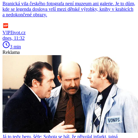
Branická vila českého fotografa není muzeum ani galerie. Je to dům,
kde se legenda doslova vrší mezi dětské výrobky, knihy v krabicích
a nedokončené obrazy.
VIPživot.cz
dnes, 11:32
3 min
Reklama
Já to tedy beru, šéfe: Sobota se bál, že přivolal infarkt, tajná