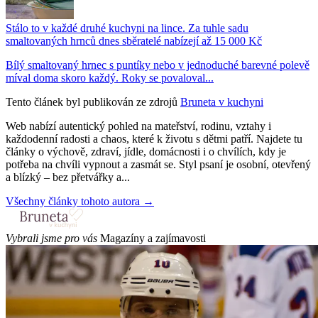
Stálo to v každé druhé kuchyni na lince. Za tuhle sadu
smaltovaných hrnců dnes sběratelé nabízejí až 15 000 Kč
Bílý smaltovaný hrnec s puntíky nebo v jednoduché barevné polevě
míval doma skoro každý. Roky se povaloval...
Tento článek byl publikován ze zdrojů
Bruneta v kuchyni
Web nabízí autentický pohled na mateřství, rodinu, vztahy i
každodenní radosti a chaos, které k životu s dětmi patří. Najdete tu
články o výchově, zdraví, jídle, domácnosti i o chvílích, kdy je
potřeba na chvíli vypnout a zasmát se. Styl psaní je osobní, otevřený
a blízký – bez přetvářky a...
Všechny články tohoto autora →
Vybrali jsme pro vás
Magazíny a zajímavosti