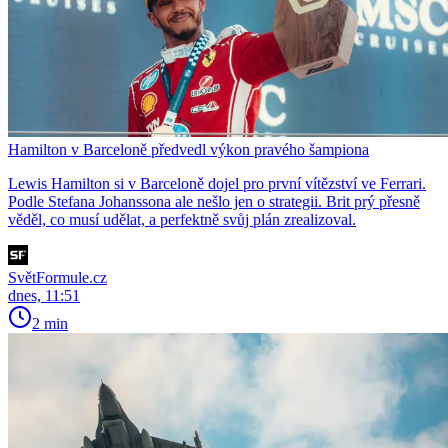
Hamilton v Barceloně předvedl výkon pravého šampiona
Lewis Hamilton si v Barceloně dojel pro první vítězství ve Ferrari.
Podle Stefana Johanssona ale nešlo jen o strategii. Brit prý přesně
věděl, co musí udělat, a perfektně svůj plán zrealizoval.
SvětFormule.cz
dnes, 11:51
2 min