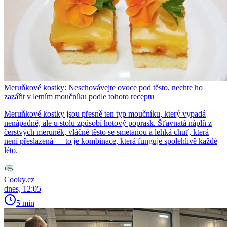
Meruňkové kostky: Neschovávejte ovoce pod těsto, nechte ho
zazářit v letním moučníku podle tohoto receptu
Meruňkové kostky jsou přesně ten typ moučníku, který vypadá
nenápadně, ale u stolu způsobí hotový poprask. Šťavnatá náplň z
čerstvých meruněk, vláčné těsto se smetanou a lehká chuť, která
není přeslazená — to je kombinace, která funguje spolehlivě každé
léto.
Cooky.cz
dnes, 12:05
5 min