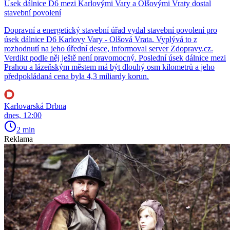
Úsek dálnice D6 mezi Karlovými Vary a Olšovými Vraty dostal
stavební povolení
Dopravní a energetický stavební úřad vydal stavební povolení pro
úsek dálnice D6 Karlovy Vary - Olšová Vrata. Vyplývá to z
rozhodnutí na jeho úřední desce, informoval server Zdopravy.cz.
Verdikt podle něj ještě není pravomocný. Poslední úsek dálnice mezi
Prahou a lázeňským městem má být dlouhý osm kilometrů a jeho
předpokládaná cena byla 4,3 miliardy korun.
Karlovarská Drbna
dnes, 12:00
2 min
Reklama