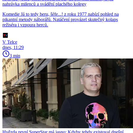
nahrávka milenců a svádění plachého kolegy
Komedie Já to tedy beru, šéfe...! z roku 1977 nabízí pohled na
pikantní metody náborářů. Natáčení provázel skutečný kolaps
režiséra i vzpoura herců.
V Telce
dnes, 11:29
3 min
Hvězda první SuperStar má jasno: Kdyby tehdy existoval dnešní