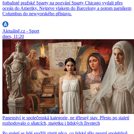
fotbalisté pražské Sparty na pozvání Sparty Chicago vydali přes
oceán do Ameriky. Nejprve vlakem do Barcelony a potom parníkem
Columbus do newyorského přístavu.
Aktuálně.cz - Sport
dnes, 11:20
Panenství je společenská kategorie, ne tělesný stav. Přesto po staletí
rozhodovalo o sňatcích, majetku i lidských životech
Po staletí se lidé snažili zjistit něco, co lidské tělo neumí spolehlivě