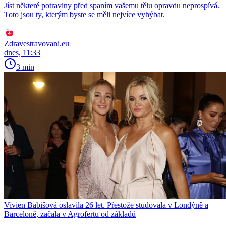
Jíst některé potraviny před spaním vašemu tělu opravdu neprospívá.
Toto jsou ty, kterým byste se měli nejvíce vyhýbat.
Zdravestravovani.eu
dnes, 11:33
3 min
Vivien Babišová oslavila 26 let. Přestože studovala v Londýně a
Barceloně, začala v Agrofertu od základů