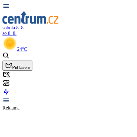
sobota 8. 8.
so 8. 8.
24°C
Přihlášení
Reklama