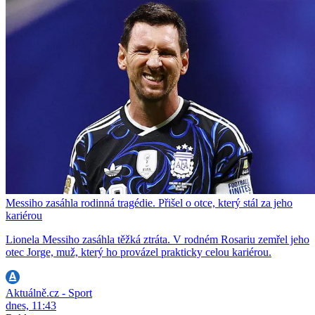
Messiho zasáhla rodinná tragédie. Přišel o otce, který stál za jeho
kariérou
Lionela Messiho zasáhla těžká ztráta. V rodném Rosariu zemřel jeho
otec Jorge, muž, který ho provázel prakticky celou kariérou.
Aktuálně.cz - Sport
dnes, 11:43