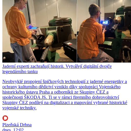
Jaderní experti zachraňují historii. Vytvářejí digitální dvojče
legendárního tanku
Neobvyklé propojení špičkových technologií z jaderné energetiky a
ochrany kulturního dědictví vzniklo díky spolupráci Vojenského
historického ústavu Praha a odborníků ze Skupiny ČEZ a
společnosti ŠKODA JS. Ti se v rámci firemního dobrovolnictví
Skupiny ČEZ podílejí na digitalizaci a mapování vybrané historické
vojenské techniky.
Plzeňská Drbna
dnes, 12:02