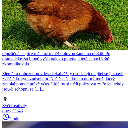
Opuštěná slepice měla už téměř nulovou šanci na přežití. Po
dramatické záchraně vyšla najevo pravda, která situaci ještě
zkomplikovala
Slepičku pohozenou v lese čekal těžký osud. Její majitel se jí zbavil
zvláště krutým způsobem. Naštěstí šel kolem dobrý muž, který
zavolal pomoc právě včas. Lidé by si měli pořizovat zvíře jen tehdy,
jsou-li schopni se [...]...
Světkreativity
dnes, 11:43
2 min