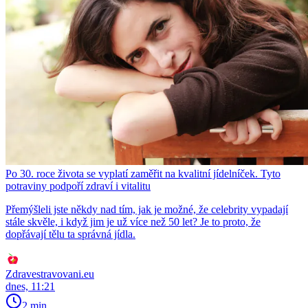
Po 30. roce života se vyplatí zaměřit na kvalitní jídelníček. Tyto
potraviny podpoří zdraví i vitalitu
Přemýšleli jste někdy nad tím, jak je možné, že celebrity vypadají
stále skvěle, i když jim je už více než 50 let? Je to proto, že
dopřávají tělu ta správná jídla.
Zdravestravovani.eu
dnes, 11:21
2 min