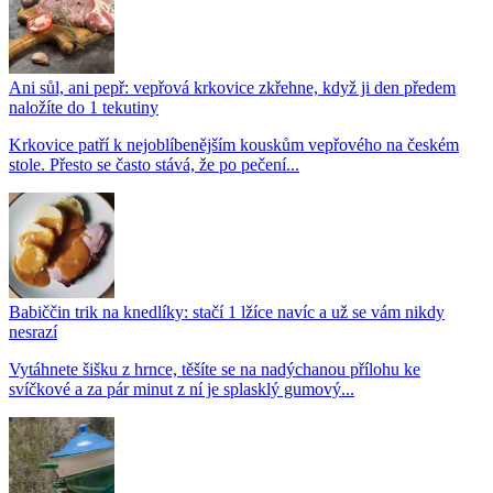
Ani sůl, ani pepř: vepřová krkovice zkřehne, když ji den předem
naložíte do 1 tekutiny
Krkovice patří k nejoblíbenějším kouskům vepřového na českém
stole. Přesto se často stává, že po pečení...
Babiččin trik na knedlíky: stačí 1 lžíce navíc a už se vám nikdy
nesrazí
Vytáhnete šišku z hrnce, těšíte se na nadýchanou přílohu ke
svíčkové a za pár minut z ní je splasklý gumový...