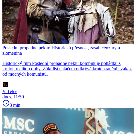
Poslední propadne peklu: Historická přesnost, zásah cenzury a
zlomenina
Historický film Poslední propadne peklu kombinuje pohádku s
krutou realitou doby. Zákulisí natáčení odkrývá kruté zranění i zákaz
od mocných komunistů.
V Telce
dnes, 11:59
3 min