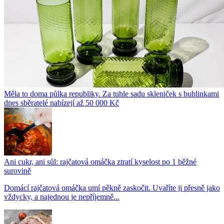
Měla to doma půlka republiky. Za tuhle sadu skleniček s bublinkami
dnes sběratelé nabízejí až 50 000 Kč
Ani cukr, ani sůl: rajčatová omáčka ztratí kyselost po 1 běžné
surovině
Domácí rajčatová omáčka umí pěkně zaskočit. Uvaříte ji přesně jako
vždycky, a najednou je nepříjemně...