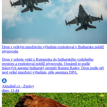
Dron s velkým množstvím výbušnin explodoval v Bulharsku poblíž
plynovodu
Dron v sobotu vnikl z Rumunska do bulharského vzdušného
prostoru a explodoval poblíž plynovodu. Oznámil to podle
tiskových agentur bulharský premiér Rumen Radev. Dron podle něj
nesl velké množství výbušnin, píše agentura DPA.
Aktuálně.cz - Zprávy
dnes, 11:44