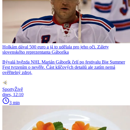
Holkám dával 500 euro a já to udělala pro jeho oči. Zálety
slovenského reprezentanta Gáboríka
Bývalá hvězda NHL Marián Gáborík čelí po festivalu Big Summer
Fest tvrzením o nevěře. Část klíčových detailů ale zatím nemá
ověřitelný zdroj.
SportyŽivě
dnes, 12:10
3 min