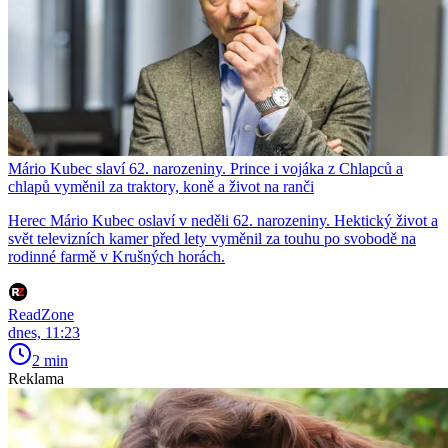
Mário Kubec slaví 62. narozeniny. Prince i vojáka z Chlapců a
chlapů vyměnil za traktory, koně a život na ranči
Herec Mário Kubec oslaví v neděli 62. narozeniny. Hektický život a
svět televizních kamer před lety vyměnil za touhu po svobodě na
rodinné farmě v Krušných horách.
ReadZone
dnes, 11:23
2 min
Reklama