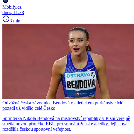
Mobify.cz
dnes, 11:38
3 min
Odvážná česká závodnice Bendová o atletickém puritánství: Mé
pozadí už vidělo celé Česko
Sprinterka Nikola Bendová na mistrovství republiky v Plzni veřejně
smetla novou příručku EBU pro snímání ženské atletiky. Její slova
rozdělila českou sportovní veřejnost.