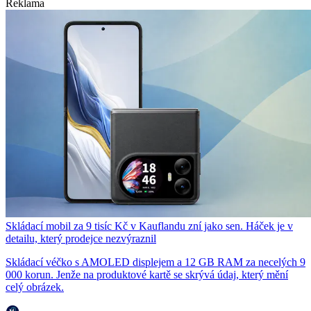
Reklama
Skládací mobil za 9 tisíc Kč v Kauflandu zní jako sen. Háček je v
detailu, který prodejce nezvýraznil
Skládací véčko s AMOLED displejem a 12 GB RAM za necelých 9
000 korun. Jenže na produktové kartě se skrývá údaj, který mění
celý obrázek.