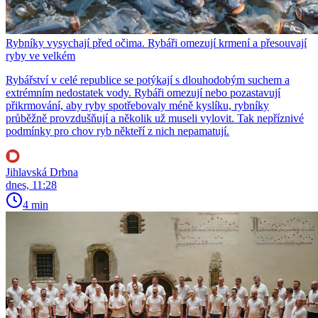
Rybníky vysychají před očima. Rybáři omezují krmení a přesouvají
ryby ve velkém
Rybářství v celé republice se potýkají s dlouhodobým suchem a
extrémním nedostatek vody. Rybáři omezují nebo pozastavují
přikrmování, aby ryby spotřebovaly méně kyslíku, rybníky
průběžně provzdušňují a několik už museli vylovit. Tak nepříznivé
podmínky pro chov ryb někteří z nich nepamatují.
Jihlavská Drbna
dnes, 11:28
4 min