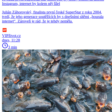
Instagram, internet by kolem něj šílel
Julián Záhorovský, finalista první české SuperStar z roku 2004,
tvrdí, že jeho generace soutěžících by s dnešními sítěmi „bourala
internet“. Zároveň je rád, že je tehdy neměla.
VIPživot.cz
dnes, 11:28
3 min