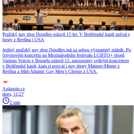
Pražský gay sbor Doodles oslavil 15 let. V Betlémské kapli zpíval s
hosty z Berlína i USA
Jediný pražský gay sbor Doodles má za sebou významný milník. Po
červnovém koncertu na Mezinárodním festivalu LGBTQ+ sborů
Various Voices v Bruselu oslavil 15. narozeniny velkým koncertem
v Betlémské kapli, kam si pozval i gay sbory Männer-Minne z
Berlína a Mid-Atlantic Gay Men’s Chorus z USA.
Aplausin.cz
dnes, 11:27
2 min