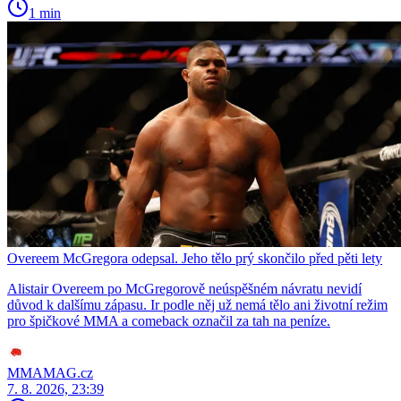
1 min
Overeem McGregora odepsal. Jeho tělo prý skončilo před pěti lety
Alistair Overeem po McGregorově neúspěšném návratu nevidí
důvod k dalšímu zápasu. Ir podle něj už nemá tělo ani životní režim
pro špičkové MMA a comeback označil za tah na peníze.
MMAMAG.cz
7. 8. 2026, 23:39