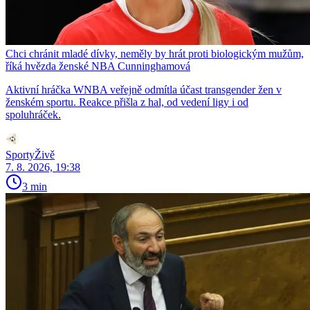
Chci chránit mladé dívky, neměly by hrát proti biologickým mužům,
říká hvězda ženské NBA Cunninghamová
Aktivní hráčka WNBA veřejně odmítla účast transgender žen v
ženském sportu. Reakce přišla z hal, od vedení ligy i od
spoluhráček.
SportyŽivě
7. 8. 2026, 19:38
3 min