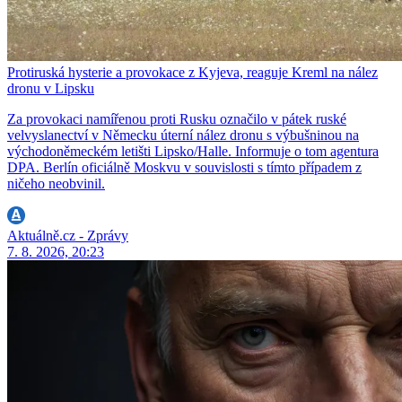
Protiruská hysterie a provokace z Kyjeva, reaguje Kreml na nález
dronu v Lipsku
Za provokaci namířenou proti Rusku označilo v pátek ruské
velvyslanectví v Německu úterní nález dronu s výbušninou na
východoněmeckém letišti Lipsko/Halle. Informuje o tom agentura
DPA. Berlín oficiálně Moskvu v souvislosti s tímto případem z
ničeho neobvinil.
Aktuálně.cz - Zprávy
7. 8. 2026, 20:23