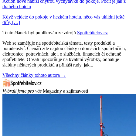
Action nově nabízí chytrou vychytávku do pokoje. Pocit je jak z
drahého hotelu
Když vejdete do pokoje v hezkém hotelu, něco vás uklidní ještě
dřív, […]
Tento článek byl publikován ze zdrojů
Spotřebitelov.cz
Web se zaměřuje na spotřebitelská témata, testy produktů a
poradenství. Čtenáři zde najdou články o domácích spotřebičích,
elektronice, potravinách, ale i o službách, financích či ochraně
spotřebitele. Obsah upozorňuje na kvalitní výrobky, odhaluje
slabiny některých produktů a přináší rady, jak...
Všechny články tohoto autora →
Vybrali jsme pro vás
Magazíny a zajímavosti