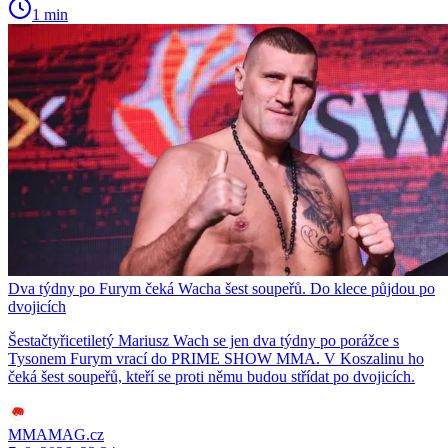
1 min
Dva týdny po Furym čeká Wacha šest soupeřů. Do klece půjdou po
dvojicích
Šestačtyřicetiletý Mariusz Wach se jen dva týdny po porážce s
Tysonem Furym vrací do PRIME SHOW MMA. V Koszalinu ho
čeká šest soupeřů, kteří se proti němu budou střídat po dvojicích.
MMAMAG.cz