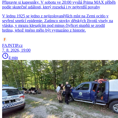
Připravte si kapesníky. V sobotu ve 20:00 vysílá Prima MAX příběh
podle skutečné události, který rozseká i ty nejtvrdší povahy
V lednu 1925 se jedno z nejizolovanějších míst na Zemi ocitlo v
sevření smrtící epidemie. Zatímco stovky dětských životů visely na
vlásku, v mrazu klesajícím pod minus čtyřicet stupňů se zrodil
hrdina, jehož jméno mělo být vymazáno z historie.
FAJNTIP.cz
7. 8. 2026, 19:00
4 min