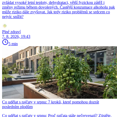
zvládat vysoké letní teploty, dehydrataci, větší fyzickou zátěž i
změny režimu během dovolených. Častější konzumace alkoholu pak
může riziko dále zvyšovat. Jak tedy riziko problémů se srdcem co
nejvíc snížit?
Plné zdraví
7. 8. 2026, 19:43
5 min
Co udělat s rajčaty v srpnu: 7 kroků, které pomohou dozrát
posledním plodům
Co udělat s rajčaty v srpnu: Proč rajčata stále nečervenají? Zjistěte,