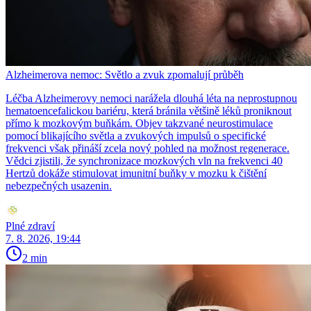
Alzheimerova nemoc: Světlo a zvuk zpomalují průběh
Léčba Alzheimerovy nemoci narážela dlouhá léta na neprostupnou
hematoencefalickou bariéru, která bránila většině léků proniknout
přímo k mozkovým buňkám. Objev takzvané neurostimulace
pomocí blikajícího světla a zvukových impulsů o specifické
frekvenci však přináší zcela nový pohled na možnost regenerace.
Vědci zjistili, že synchronizace mozkových vln na frekvenci 40
Hertzů dokáže stimulovat imunitní buňky v mozku k čištění
nebezpečných usazenin.
Plné zdraví
7. 8. 2026, 19:44
2 min