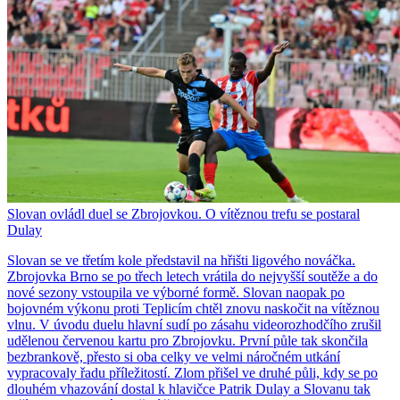
Slovan ovládl duel se Zbrojovkou. O vítěznou trefu se postaral
Dulay
Slovan se ve třetím kole představil na hřišti ligového nováčka.
Zbrojovka Brno se po třech letech vrátila do nejvyšší soutěže a do
nové sezony vstoupila ve výborné formě. Slovan naopak po
bojovném výkonu proti Teplicím chtěl znovu naskočit na vítěznou
vlnu. V úvodu duelu hlavní sudí po zásahu videorozhodčího zrušil
udělenou červenou kartu pro Zbrojovku. První půle tak skončila
bezbrankově, přesto si oba celky ve velmi náročném utkání
vypracovaly řadu příležitostí. Zlom přišel ve druhé půli, kdy se po
dlouhém vhazování dostal k hlavičce Patrik Dulay a Slovanu tak