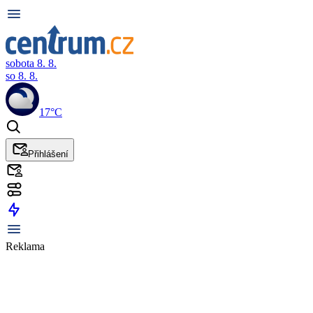
sobota 8. 8.
so 8. 8.
17°C
Přihlášení
Reklama