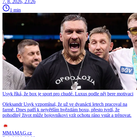
7. 8. 2026, 23:26
1 min
Usyk říká, že box je sport pro chudé. Luxus podle něj bere motivaci
Oleksandr Usyk vzpomínal, že už ve dvanácti letech pracoval na
farmě. Dnes patří k největším hvězdám boxu, přesto tvrdí, že
pohodlný život může bojovníkovi vzít ochotu ráno vstát a trénovat.
MMAMAG.cz