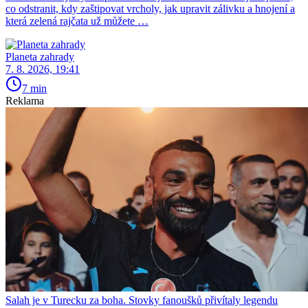
co odstranit, kdy zaštipovat vrcholy, jak upravit zálivku a hnojení a
která zelená rajčata už můžete …
Planeta zahrady
7. 8. 2026, 19:41
7 min
Reklama
Salah je v Turecku za boha. Stovky fanoušků přivítaly legendu