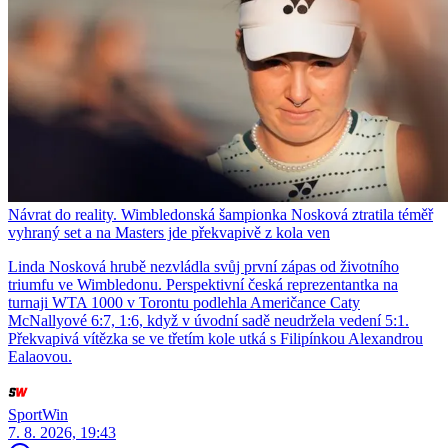
Návrat do reality. Wimbledonská šampionka Nosková ztratila téměř
vyhraný set a na Masters jde překvapivě z kola ven
Linda Nosková hrubě nezvládla svůj první zápas od životního
triumfu ve Wimbledonu. Perspektivní česká reprezentantka na
turnaji WTA 1000 v Torontu podlehla Američance Caty
McNallyové 6:7, 1:6, když v úvodní sadě neudržela vedení 5:1.
Překvapivá vítězka se ve třetím kole utká s Filipínkou Alexandrou
Ealaovou.
SportWin
7. 8. 2026, 19:43