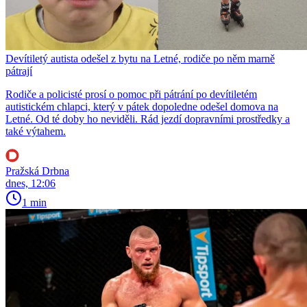
Devítiletý autista odešel z bytu na Letné, rodiče po něm marně
pátrají
Rodiče a policisté prosí o pomoc při pátrání po devítiletém
autistickém chlapci, který v pátek dopoledne odešel domova na
Letné. Od té doby ho neviděli. Rád jezdí dopravními prostředky a
také výtahem.
Pražská Drbna
dnes, 12:06
1 min