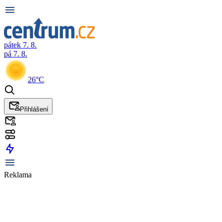
pátek 7. 8.
pá 7. 8.
26°C
Přihlášení
Reklama