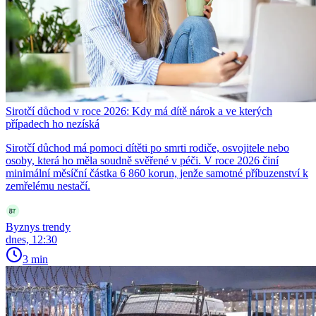
Sirotčí důchod v roce 2026: Kdy má dítě nárok a ve kterých
případech ho nezíská
Sirotčí důchod má pomoci dítěti po smrti rodiče, osvojitele nebo
osoby, která ho měla soudně svěřené v péči. V roce 2026 činí
minimální měsíční částka 6 860 korun, jenže samotné příbuzenství k
zemřelému nestačí.
Byznys trendy
dnes, 12:30
3 min