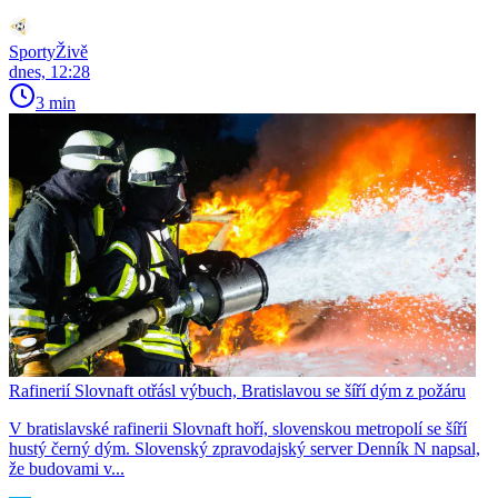
SportyŽivě
dnes, 12:28
3 min
Rafinerií Slovnaft otřásl výbuch, Bratislavou se šíří dým z požáru
V bratislavské rafinerii Slovnaft hoří, slovenskou metropolí se šíří
hustý černý dým. Slovenský zpravodajský server Denník N napsal,
že budovami v...