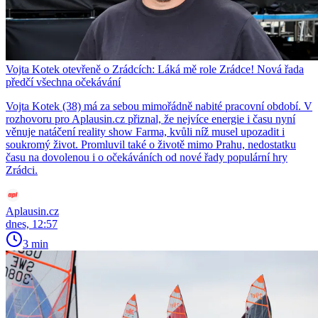
Vojta Kotek otevřeně o Zrádcích: Láká mě role Zrádce! Nová řada
předčí všechna očekávání
Vojta Kotek (38) má za sebou mimořádně nabité pracovní období. V
rozhovoru pro Aplausin.cz přiznal, že nejvíce energie i času nyní
věnuje natáčení reality show Farma, kvůli níž musel upozadit i
soukromý život. Promluvil také o životě mimo Prahu, nedostatku
času na dovolenou i o očekáváních od nové řady populární hry
Zrádci.
Aplausin.cz
dnes, 12:57
3 min