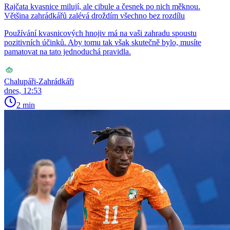
Rajčata kvasnice milují, ale cibule a česnek po nich měknou.
Většina zahrádkářů zalévá droždím všechno bez rozdílu
Používání kvasnicových hnojiv má na vaši zahradu spoustu
pozitivních účinků. Aby tomu tak však skutečně bylo, musíte
pamatovat na tato jednoduchá pravidla.
Chalupáři-Zahrádkáři
dnes, 12:53
2 min