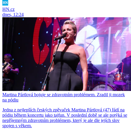
HN.cz
dnes, 12:24
Martina Pártlová bojuje se zdravotním problémem. Zradil ji mozek
na pódiu
Jedna z nejlepších českých zpěvaček Martina Pártlová (47) řádí na
pódiu během koncertu jako tajfun. V poslední době se ale potýká se
nepříjemným zdravotním problémem, který je ale dle jejích slov
spojen s věkem.