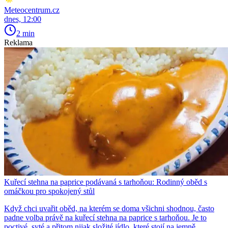
Meteocentrum.cz
dnes, 12:00
2 min
Reklama
Kuřecí stehna na paprice podávaná s tarhoňou: Rodinný oběd s
omáčkou pro spokojený stůl
Když chci uvařit oběd, na kterém se doma všichni shodnou, často
padne volba právě na kuřecí stehna na paprice s tarhoňou. Je to
poctivé, syté a přitom nijak složité jídlo, které stojí na jemně