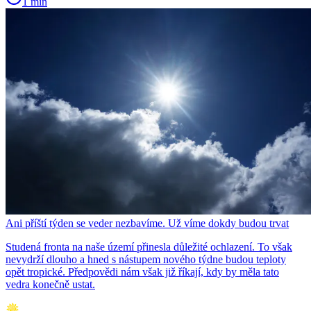
1 min
Ani příští týden se veder nezbavíme. Už víme dokdy budou trvat
Studená fronta na naše území přinesla důležité ochlazení. To však
nevydrží dlouho a hned s nástupem nového týdne budou teploty
opět tropické. Předpovědi nám však již říkají, kdy by měla tato
vedra konečně ustat.