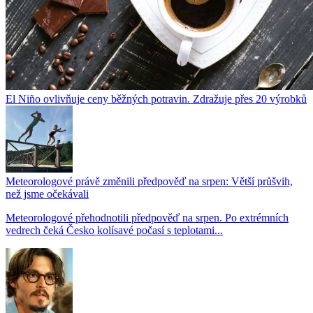
El Niño ovlivňuje ceny běžných potravin. Zdražuje přes 20 výrobků
Meteorologové právě změnili předpověď na srpen: Větší průšvih,
než jsme očekávali
Meteorologové přehodnotili předpověď na srpen. Po extrémních
vedrech čeká Česko kolísavé počasí s teplotami...