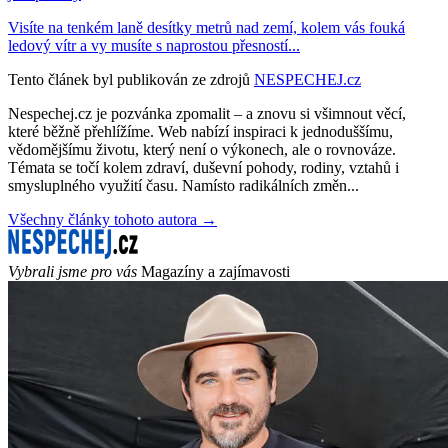
Visíte na tenkém laně desítky metrů nad zemí, kolem vás fouká
ledový vítr a vy musíte s naprostou přesností...
Tento článek byl publikován ze zdrojů
NESPECHEJ.cz
Nespechej.cz je pozvánka zpomalit – a znovu si všimnout věcí,
které běžně přehlížíme. Web nabízí inspiraci k jednoduššímu,
vědomějšímu životu, který není o výkonech, ale o rovnováze.
Témata se točí kolem zdraví, duševní pohody, rodiny, vztahů i
smysluplného využití času. Namísto radikálních změn...
Všechny články tohoto autora →
Vybrali jsme pro vás
Magazíny a zajímavosti