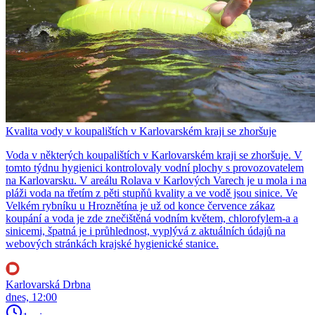
Kvalita vody v koupalištích v Karlovarském kraji se zhoršuje
Voda v některých koupalištích v Karlovarském kraji se zhoršuje. V
tomto týdnu hygienici kontrolovaly vodní plochy s provozovatelem
na Karlovarsku. V areálu Rolava v Karlových Varech je u mola i na
pláži voda na třetím z pěti stupňů kvality a ve vodě jsou sinice. Ve
Velkém rybníku u Hroznětína je už od konce července zákaz
koupání a voda je zde znečištěná vodním květem, chlorofylem-a a
sinicemi, špatná je i průhlednost, vyplývá z aktuálních údajů na
webových stránkách krajské hygienické stanice.
Karlovarská Drbna
dnes, 12:00