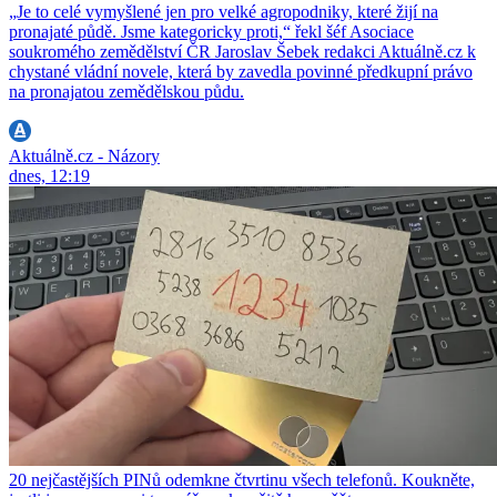
„Je to celé vymyšlené jen pro velké agropodniky, které žijí na
pronajaté půdě. Jsme kategoricky proti,“ řekl šéf Asociace
soukromého zemědělství ČR Jaroslav Šebek redakci Aktuálně.cz k
chystané vládní novele, která by zavedla povinné předkupní právo
na pronajatou zemědělskou půdu.
Aktuálně.cz - Názory
dnes, 12:19
20 nejčastějších PINů odemkne čtvrtinu všech telefonů. Koukněte,