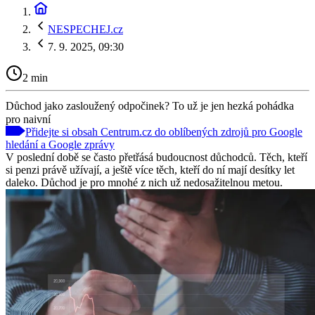
NESPECHEJ.cz
7. 9. 2025, 09:30
2 min
Důchod jako zasloužený odpočinek? To už je jen hezká pohádka
pro naivní
Přidejte si obsah Centrum.cz do oblíbených zdrojů pro Google
hledání a Google zprávy
V poslední době se často přetřásá budoucnost důchodců. Těch, kteří
si penzi právě užívají, a ještě více těch, kteří do ní mají desítky let
daleko. Důchod je pro mnohé z nich už nedosažitelnou metou.