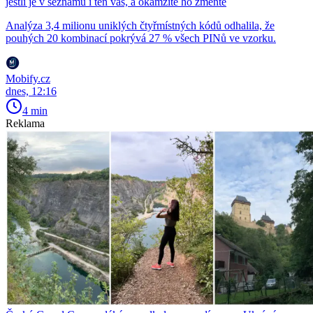
jestli je v seznamu i ten váš, a okamžitě ho změňte
Analýza 3,4 milionu uniklých čtyřmístných kódů odhalila, že
pouhých 20 kombinací pokrývá 27 % všech PINů ve vzorku.
Mobify.cz
dnes, 12:16
4 min
Reklama