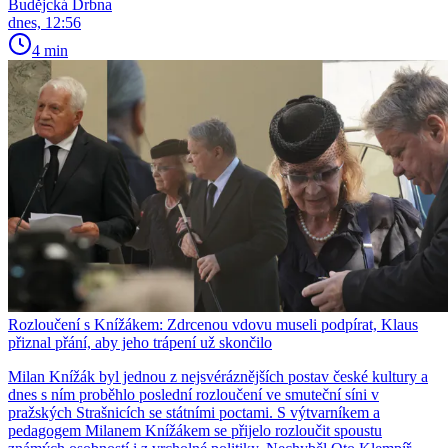
Budějcká Drbna
dnes, 12:56
4 min
Rozloučení s Knížákem: Zdrcenou vdovu museli podpírat, Klaus
přiznal přání, aby jeho trápení už skončilo
Milan Knížák byl jednou z nejsvéráznějších postav české kultury a
dnes s ním proběhlo poslední rozloučení ve smuteční síni v
pražských Strašnicích se státními poctami. S výtvarníkem a
pedagogem Milanem Knížákem se přijelo rozloučit spoustu