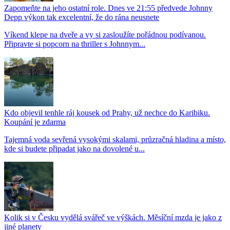
Zapomeňte na jeho ostatní role. Dnes ve 21:55 předvede Johnny
Depp výkon tak excelentní, že do rána neusnete
Víkend klepe na dveře a vy si zasloužíte pořádnou podívanou.
Připravte si popcorn na thriller s Johnnym...
Kdo objevil tenhle ráj kousek od Prahy, už nechce do Karibiku.
Koupání je zdarma
Tajemná voda sevřená vysokými skalami, průzračná hladina a místo,
kde si budete připadat jako na dovolené u...
Kolik si v Česku vydělá svářeč ve výškách. Měsíční mzda je jako z
jiné planety