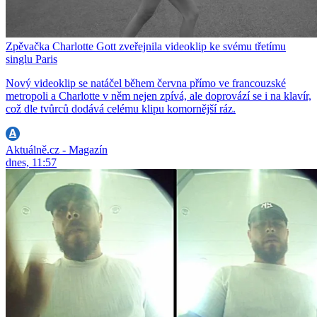
Zpěvačka Charlotte Gott zveřejnila videoklip ke svému třetímu
singlu Paris
Nový videoklip se natáčel během června přímo ve francouzské
metropoli a Charlotte v něm nejen zpívá, ale doprovází se i na klavír,
což dle tvůrců dodává celému klipu komornější ráz.
Aktuálně.cz - Magazín
dnes, 11:57