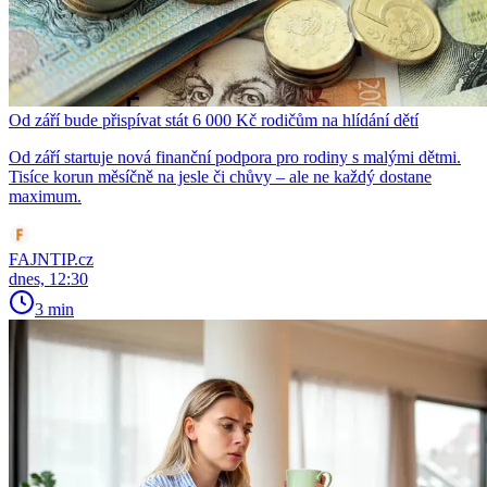
Od září bude přispívat stát 6 000 Kč rodičům na hlídání dětí
Od září startuje nová finanční podpora pro rodiny s malými dětmi.
Tisíce korun měsíčně na jesle či chůvy – ale ne každý dostane
maximum.
FAJNTIP.cz
dnes, 12:30
3 min