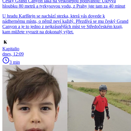
Český Grand Canyon láká na velkolepou podívanou: Ukrývá
hloubku 80 metrů a tyrkysovou vodu, z Prahy jste tam za 40 minut
U hradu Karlštejn se nachází stezka, která vás dovede k
nádhernému místu, o němž neví každý. Přezdívá se mu český Grand
Canyon a je to jedno z nejkrásnějších míst ve Středočeském kraji,
kam můžete vyrazit na dokonalý výlet.
Kapitalio
dnes, 12:09
3 min