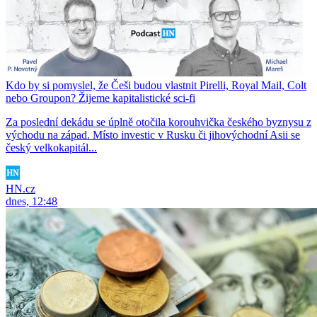
Kdo by si pomyslel, že Češi budou vlastnit Pirelli, Royal Mail, Colt
nebo Groupon? Žijeme kapitalistické sci-fi
Za poslední dekádu se úplně otočila korouhvička českého byznysu z
východu na západ. Místo investic v Rusku či jihovýchodní Asii se
český velkokapitál...
HN.cz
dnes, 12:48