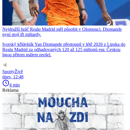
Nejdražší hráč Realu Madrid měl působit v Olomouci. Diomande
nyní stojí tři miliardy.
Ivorský křídelník Yan Diomande přestoupil v létě 2026 z Lipska do
Realu Madrid za odhadovaných 120 až 125 milionů eur. Českou
ligou přitom málem prošel.
SportyŽivě
dnes, 12:48
4 min
Reklama