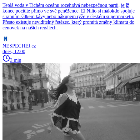
Teplá voda v Tichém oceánu rozehrává nebezpečnou partii, jejíž
konec pocítíte přímo ve své peněžence. El Niño si málokdo spojuje
s ranním šálkem kávy nebo nákupem rýže v českém supermarketu.
Přesto existuje neviditelný řetězec, který promítá změny klimatu do
cenovek na našich regálech.
NESPECHEJ.cz
dnes, 12:00
3 min