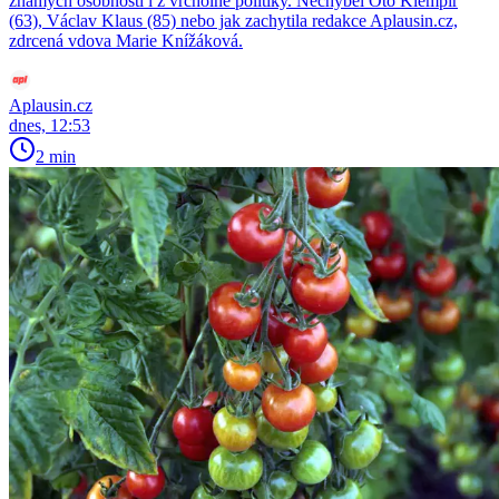
známých osobností i z vrcholné politiky. Nechyběl Oto Klempíř
(63), Václav Klaus (85) nebo jak zachytila redakce Aplausin.cz,
zdrcená vdova Marie Knížáková.
Aplausin.cz
dnes, 12:53
2 min