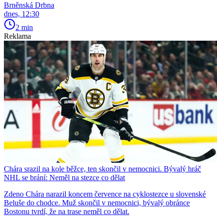
Brněnská Drbna
dnes, 12:30
2 min
Reklama
Chára srazil na kole běžce, ten skončil v nemocnici. Bývalý hráč
NHL se brání: Neměl na stezce co dělat
Zdeno Chára narazil koncem července na cyklostezce u slovenské
Beluše do chodce. Muž skončil v nemocnici, bývalý obránce
Bostonu tvrdí, že na trase neměl co dělat.