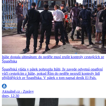
Itálie dostala ultimátum: do neděle musí zrušit kontroly cestujících ze
Španělska
Španělská vláda v pátek pohrozila Itálii, že zavede odvetná opatření
vůči cestujícím z Itálie, pokud Řím do neděle nezruší kontroly lidí
přijíždějících ze Španělska. V pátek o tom napsal deník El País.
Aktuálně.cz - Zprávy
dnes, 12:30