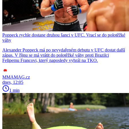
Poppeck rychle dostane druhou šanci v UFC. Vrací se do polotěžké
váhy
Alexander Poppeck má po nevydařeném debutu v UFC dostat další
zápas. V říjnu se má vrátit do polotěžké váhy proti Brazilci
Felipemu Francovi, který naposledy vyhrál na TKO.
MMAMAG.cz
dnes, 12:05
1 min