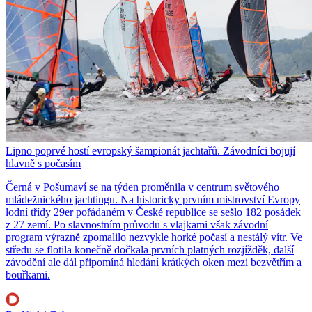
Lipno poprvé hostí evropský šampionát jachtařů. Závodníci bojují
hlavně s počasím
Černá v Pošumaví se na týden proměnila v centrum světového
mládežnického jachtingu. Na historicky prvním mistrovství Evropy
lodní třídy 29er pořádaném v České republice se sešlo 182 posádek
z 27 zemí. Po slavnostním průvodu s vlajkami však závodní
program výrazně zpomalilo nezvykle horké počasí a nestálý vítr. Ve
středu se flotila konečně dočkala prvních platných rozjížděk, další
závodění ale dál připomíná hledání krátkých oken mezi bezvětřím a
bouřkami.