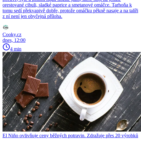
orestované cibuli, sladké paprice a smetanové omáčce. Tarhoňa k
tomu sedí překvapivě dobře, protože omáčku pěkně nasaje a na talíři
z ní není jen obyčejná příloha.
Cooky.cz
dnes, 12:00
4 min
El Niño ovlivňuje ceny běžných potravin. Zdražuje přes 20 výrobků