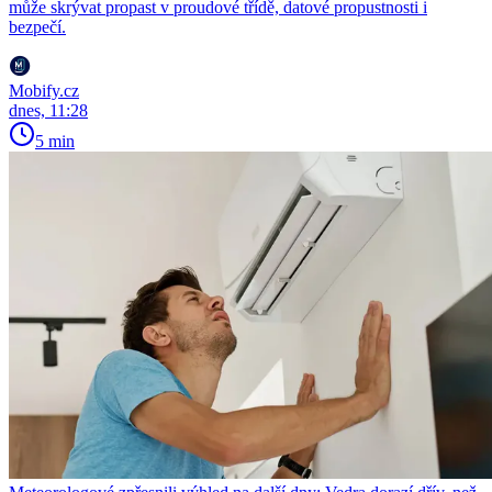
může skrývat propast v proudové třídě, datové propustnosti i
bezpečí.
Mobify.cz
dnes, 11:28
5 min