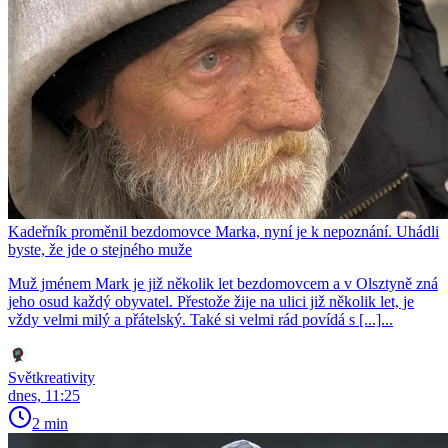
Kadeřník proměnil bezdomovce Marka, nyní je k nepoznání. Uhádli
byste, že jde o stejného muže
Muž jménem Mark je již několik let bezdomovcem a v Olsztyně zná
jeho osud každý obyvatel. Přestože žije na ulici již několik let, je
vždy velmi milý a přátelský. Také si velmi rád povídá s [...]...
Světkreativity
dnes, 11:25
2 min