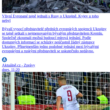
Vlivní Evropané tajně jednali s Rusy o Ukrajině. Kyjev u toho
nebyl
Bývalí vysocí představitelé předních evropských spojenců Ukrajiny
se tajně setkali s nejmenovaným bývalým představitelem Kremlu.
Společně zkoumali možná budoucí mírová jednání. Podle
dostupných informací se schůzky neúčastnil žádný zástupce
Ukrajiny. Přinejmenším jedno podobné jednání mezi bývalými
evropskými a ruskými představiteli se uskutečnilo nedávno.
Aktuálně.cz - Zprávy
dnes, 11:20