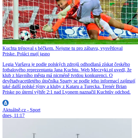
Kuchta trénoval s béčkem. Nejsme tu pro zábavu, vysvětloval
Priske. Poláci mají jasno
Legia Varšava je podle polských zdrojů odhodlaná získat českého
fotbalového reprezentanta Jana Kuchtu. Web Meczyki.pl uvedl, že
klub z hlavního města má nicméně tvrdou konkurenci. O
devětadvacetiletého útočníka Sparty se podle jeho informací zajímají
také další polské týmy a kluby z Kataru a Turecka. Trenér Brian
Priske po úterní výhře 2:1 nad Lyonem naznačil Kuchtův odchod.
Aktuálně.cz - Sport
dnes, 11:17