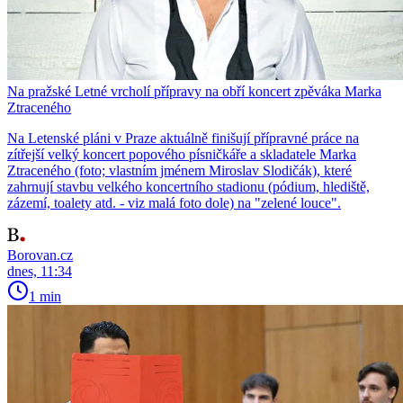
Na pražské Letné vrcholí přípravy na obří koncert zpěváka Marka
Ztraceného
Na Letenské pláni v Praze aktuálně finišují přípravné práce na
zítřejší velký koncert popového písničkáře a skladatele Marka
Ztraceného (foto; vlastním jménem Miroslav Slodičák), které
zahrnují stavbu velkého koncertního stadionu (pódium, hlediště,
zázemí, toalety atd. - viz malá foto dole) na "zelené louce".
Borovan.cz
dnes, 11:34
1 min