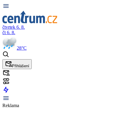
čtvrtek 6. 8.
čt 6. 8.
28°C
Přihlášení
Reklama