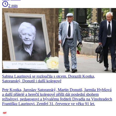
2 min
Sabina Laurinová se rozloučila s otcem. Dorazili Kostka,
Satoranský, Donutil i další kolegové
Petr Kostka, Jaroslav Satoranský, Martin Donutil, Jarmila Hybšová
a další přátelé a herečtí kolegové přišli dát poslední sbohem
režisérovi, pedagogovi a bývalému řediteli Divadla na Vinohradech
Františku Laurinovi. Zemřel 31. července ve věku 91 let.