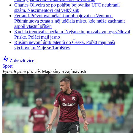
Charles Oliveira se po pohřbu bojovníka UFC neubránil
slzám. Nascimentovi dal velký slib
Ferrand-Prévotová měla Tour obhajovat na Ventoux.
Pětiminutová ztráta z něj udělala místo, kde může zachránit
aspoň vlastní příběh
Kuchta trénoval s béčkem. Nejsme tu pro zábavu, vysvětloval
Priske. Poláci mají jasno
Rusům nevoní úprk talentů do Česka. Pořád mají naši
výchovu, utěšuje se Tarpiščev
Zobrazit více
Sport
Vybrali jsme pro vás
Magazíny a zajímavosti