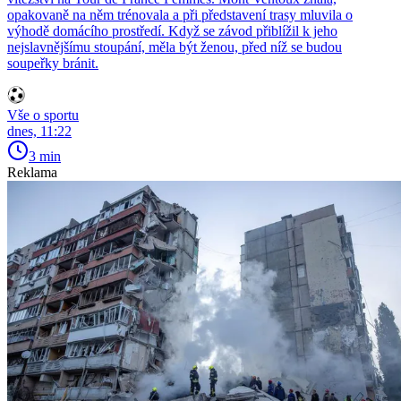
opakovaně na něm trénovala a při představení trasy mluvila o
výhodě domácího prostředí. Když se závod přiblížil k jeho
nejslavnějšímu stoupání, měla být ženou, před níž se budou
soupeřky bránit.
Vše o sportu
dnes, 11:22
3 min
Reklama