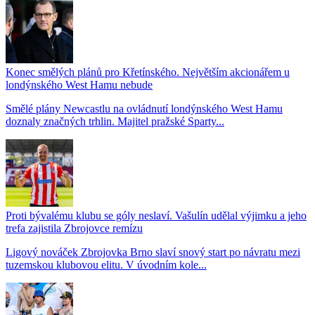
Konec smělých plánů pro Křetínského. Největším akcionářem u
londýnského West Hamu nebude
Smělé plány Newcastlu na ovládnutí londýnského West Hamu
doznaly značných trhlin. Majitel pražské Sparty...
Proti bývalému klubu se góly neslaví. Vašulín udělal výjimku a jeho
trefa zajistila Zbrojovce remízu
Ligový nováček Zbrojovka Brno slaví snový start po návratu mezi
tuzemskou klubovou elitu. V úvodním kole...