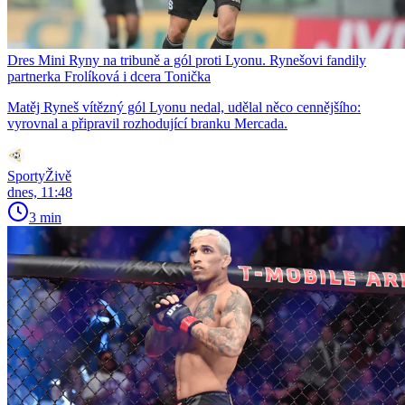
Dres Mini Ryny na tribuně a gól proti Lyonu. Rynešovi fandily
partnerka Frolíková i dcera Tonička
Matěj Ryneš vítězný gól Lyonu nedal, udělal něco cennějšího:
vyrovnal a připravil rozhodující branku Mercada.
SportyŽivě
dnes, 11:48
3 min