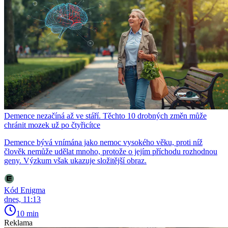
Demence nezačíná až ve stáří. Těchto 10 drobných změn může
chránit mozek už po čtyřicítce
Demence bývá vnímána jako nemoc vysokého věku, proti níž
člověk nemůže udělat mnoho, protože o jejím příchodu rozhodnou
geny. Výzkum však ukazuje složitější obraz.
Kód Enigma
dnes, 11:13
10 min
Reklama