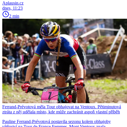
Aplausin.cz
dnes, 11:23
2 min
Ferrand-Prévotová měla Tour obhajovat na Ventoux. Pětiminutová
ztráta z něj udělala místo, kde může zachránit aspoň vlastní příběh
Pauline Ferrand-Prévotová postavila sezonu kolem obhajoby
vítězství na Tour de France Femmes. Mont Ventoux znala,