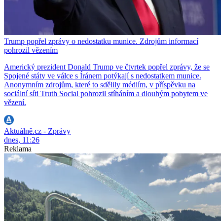
Trump popřel zprávy o nedostatku munice. Zdrojům informací
pohrozil vězením
Americký prezident Donald Trump ve čtvrtek popřel zprávy, že se
Spojené státy ve válce s Íránem potýkají s nedostatkem munice.
Anonymním zdrojům, které to sdělily médiím, v příspěvku na
sociální síti Truth Social pohrozil stíháním a dlouhým pobytem ve
vězení.
Aktuálně.cz - Zprávy
dnes, 11:26
Reklama