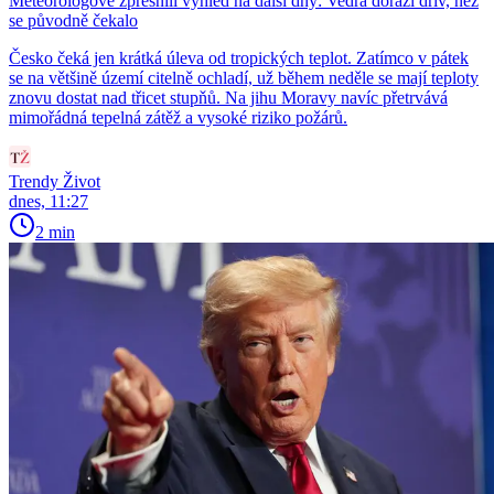
Meteorologové zpřesnili výhled na další dny: Vedra dorazí dřív, než
se původně čekalo
Česko čeká jen krátká úleva od tropických teplot. Zatímco v pátek
se na většině území citelně ochladí, už během neděle se mají teploty
znovu dostat nad třicet stupňů. Na jihu Moravy navíc přetrvává
mimořádná tepelná zátěž a vysoké riziko požárů.
Trendy Život
dnes, 11:27
2 min