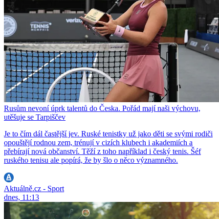
Rusům nevoní úprk talentů do Česka. Pořád mají naši výchovu,
utěšuje se Tarpiščev
Je to čím dál častější jev. Ruské tenistky už jako děti se svými rodiči
opouštějí rodnou zem, trénují v cizích klubech i akademiích a
přebírají nová občanství. Těží z toho například i český tenis. Šéf
ruského tenisu ale popírá, že by šlo o něco významného.
Aktuálně.cz - Sport
dnes, 11:13