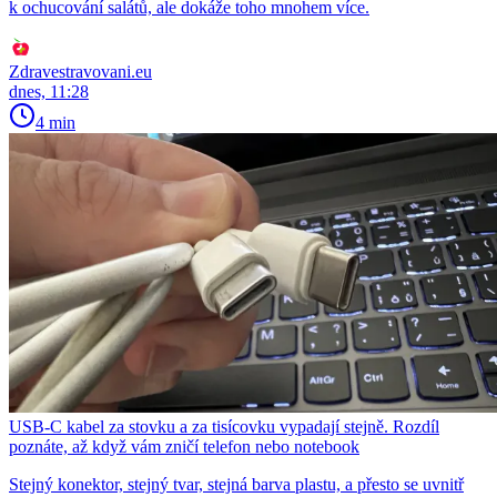
k ochucování salátů, ale dokáže toho mnohem více.
Zdravestravovani.eu
dnes, 11:28
4 min
USB-C kabel za stovku a za tisícovku vypadají stejně. Rozdíl
poznáte, až když vám zničí telefon nebo notebook
Stejný konektor, stejný tvar, stejná barva plastu, a přesto se uvnitř