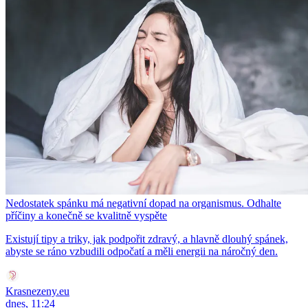
Nedostatek spánku má negativní dopad na organismus. Odhalte
příčiny a konečně se kvalitně vyspěte
Existují tipy a triky, jak podpořit zdravý, a hlavně dlouhý spánek,
abyste se ráno vzbudili odpočatí a měli energii na náročný den.
Krasnezeny.eu
dnes, 11:24