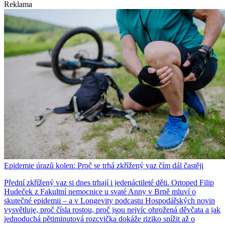
Reklama
Epidemie úrazů kolen: Proč se trhá zkřížený vaz čím dál častěji
Přední zkřížený vaz si dnes trhají i jedenáctileté děti. Ortoped Filip
Hudeček z Fakultní nemocnice u svaté Anny v Brně mluví o
skutečné epidemii – a v Longevity podcastu Hospodářských novin
vysvětluje, proč čísla rostou, proč jsou nejvíc ohrožená děvčata a jak
jednoduchá pětiminutová rozcvička dokáže riziko snížit až o