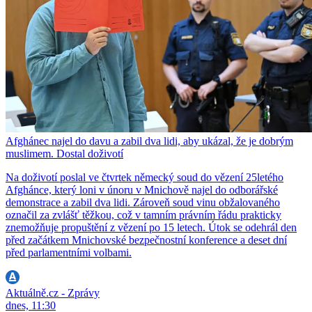
Afghánec najel do davu a zabil dva lidi, aby ukázal, že je dobrým
muslimem. Dostal doživotí
Na doživotí poslal ve čtvrtek německý soud do vězení 25letého
Afghánce, který loni v únoru v Mnichově najel do odborářské
demonstrace a zabil dva lidi. Zároveň soud vinu obžalovaného
označil za zvlášť těžkou, což v tamním právním řádu prakticky
znemožňuje propuštění z vězení po 15 letech. Útok se odehrál den
před začátkem Mnichovské bezpečnostní konference a deset dní
před parlamentními volbami.
Aktuálně.cz - Zprávy
dnes, 11:30