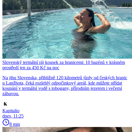
Slovenský termální ráj kousek za hranicemi: 10 bazénů v krásném
prostředí jen za 450 Kč na noc
Na jihu Slovenska, přibližně 120 kilometrů jízdy od českých hranic
u Lanžhota, čeká rozlehlý odpočinkový areál, kde můžete střídat
koupání v termální vodě s tobogany, přírodním jezerem i večerní
zábavou.
Kapitalio
dnes, 11:25
8 min