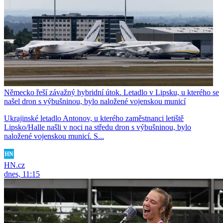
Německo řeší závažný hybridní útok. Letadlo v Lipsku, u kterého se
našel dron s výbušninou, bylo naložené vojenskou municí
Ukrajinské letadlo Antonov, u kterého zaměstnanci letiště
Lipsko/Halle našli v noci na středu dron s výbušninou, bylo
naložené vojenskou municí. S...
HN.cz
dnes, 11:15