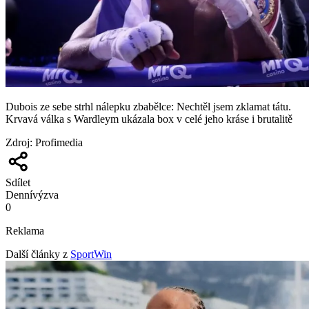
Dubois ze sebe strhl nálepku zbabělce: Nechtěl jsem zklamat tátu.
Krvavá válka s Wardleym ukázala box v celé jeho kráse i brutalitě
Zdroj
:
Profimedia
Sdílet
Denní
výzva
0
Reklama
Další články z
SportWin