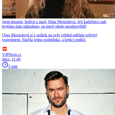
Jsem hnusná, šedivá a stará, řekla Menzelová. Její kadeřnice pak
hejtrům dala ultimátum, na které nikdo neodpověděl
Olga Menzelová si z urážek na svůj vzhled udělala veřejný
experiment. Stačila jedna podmínka, a kritici zmlkli.
VIPživot.cz
dnes, 11:40
3 min