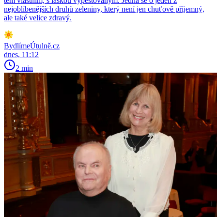
těm vlastním, s láskou vypěstovaným. Jedná se o jeden z
nejoblíbenějších druhů zeleniny, který není jen chuťově příjemný,
ale také velice zdravý.
BydlímeÚtulně.cz
dnes, 11:12
2 min