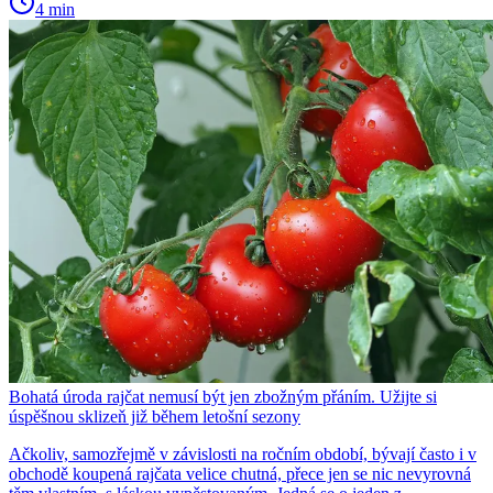
4 min
Bohatá úroda rajčat nemusí být jen zbožným přáním. Užijte si
úspěšnou sklizeň již během letošní sezony
Ačkoliv, samozřejmě v závislosti na ročním období, bývají často i v
obchodě koupená rajčata velice chutná, přece jen se nic nevyrovná