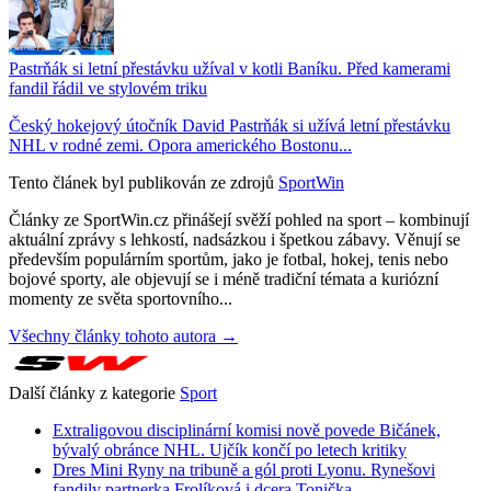
Pastrňák si letní přestávku užíval v kotli Baníku. Před kamerami
fandil řádil ve stylovém triku
Český hokejový útočník David Pastrňák si užívá letní přestávku
NHL v rodné zemi. Opora amerického Bostonu...
Tento článek byl publikován ze zdrojů
SportWin
Články ze SportWin.cz přinášejí svěží pohled na sport – kombinují
aktuální zprávy s lehkostí, nadsázkou i špetkou zábavy. Věnují se
především populárním sportům, jako je fotbal, hokej, tenis nebo
bojové sporty, ale objevují se i méně tradiční témata a kuriózní
momenty ze světa sportovního...
Všechny články tohoto autora →
Další články z kategorie
Sport
Extraligovou disciplinární komisi nově povede Bičánek,
bývalý obránce NHL. Ujčík končí po letech kritiky
Dres Mini Ryny na tribuně a gól proti Lyonu. Rynešovi
fandily partnerka Frolíková i dcera Tonička