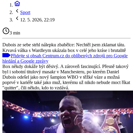
Sport
12. 5. 2026, 22:19
3 min
Dubois ze sebe strhl nálepku zbabělce: Nechtěl jsem zklamat tátu.
Krvavá válka s Wardleym ukázala box v celé jeho kráse i brutalitě
Přidejte si obsah Centrum.cz do oblíbených zdrojů pro Google
hledání a Google zprávy
Box někdy dokáže být děsivý. A zároveň fascinující. Přesně takový
byl i sobotní titulový masakr v Manchesteru, po kterém Daniel
Dubois odešel jako nový šampion WBO v těžké váze a možná
poprvé v kariéře také jako muž, kterému už nikdo nebude moct říkat
"quitter", čili někdo, kdo to vzdává.