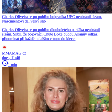
Charles Oliveira se po pohřbu bojovníka UFC neubránil slzám.
Nascimentovi dal velký slib
Charles Oliveira se po pohřbu dlouholetého parťáka neubránil
slzám. Slíbil, že bojovníci Chute Boxe budou Allanův odkaz
připomínat při každém dalším vstupu do klece.
MMAMAG.cz
dnes, 11:46
1 min