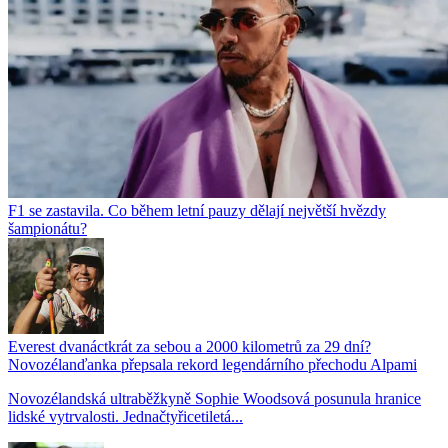
F1 se zastavila. Co během letní pauzy dělají největší hvězdy
šampionátu?
Everest dvanáctkrát za sebou a 2000 kilometrů za 29 dní?
Novozélanďanka přepsala rekord legendárního přechodu Alpami
Novozélandská ultraběžkyně Sophie Woodsová posunula hranice
lidské vytrvalosti. Jednačtyřicetiletá...