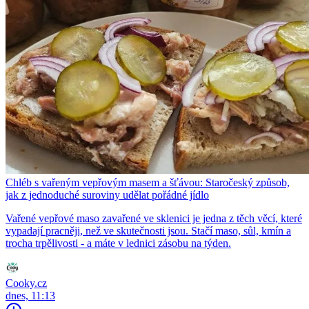
Chléb s vařeným vepřovým masem a šťávou: Staročeský způsob,
jak z jednoduché suroviny udělat pořádné jídlo
Vařené vepřové maso zavařené ve sklenici je jedna z těch věcí, které
vypadají pracněji, než ve skutečnosti jsou. Stačí maso, sůl, kmín a
trocha trpělivosti - a máte v lednici zásobu na týden.
Cooky.cz
dnes, 11:13