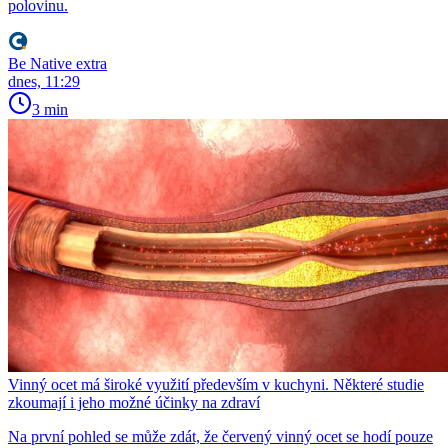
polovinu.
Be Native extra
dnes, 11:29
3 min
Vinný ocet má široké využití především v kuchyni. Některé studie
zkoumají i jeho možné účinky na zdraví
Na první pohled se může zdát, že červený vinný ocet se hodí pouze