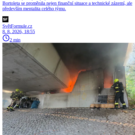
Bortoleta se proměnila nejen finanční situace a technické zázemí, ale
především mentalita celého týmu.
SvětFormule.cz
8. 8. 2026, 18:55
2 min