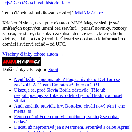
největších těžkých vah historie. Jeho...
Tento článek byl publikován ze zdrojů
MMAMAG.cz
Kde končí slova, nastupuje oktagon. MMA Mag.cz sleduje svět
smíšených bojových umění bez servítků – přináší novinky, rozbory
zápasů, přestupy, statistiky i zákulisní dění ze světa, kde rozhodují
vteřiny, taktika a tvrdý trénink. Čtenáři se dostanou k informacím o
domácí i světové scéně – od UFC...
Všechny články tohoto autora →
Další články z kategorie
Sport
Nejdůležitější podpis roku? Pogačarův dědic Del Toro se
zavázal UAE Team Emirates až do roku 2031
Ukazuje se, proč Slavia Bořila odstavila. Tělo už
nespolupracuje, za Liberec odehrál jen půl hodiny a musel
střídat
Audi změnilo pravidla hry. Bortoleto chválí nový tým i jeho
mentalitu
Fenomenální Federer udivil i počinem, za který se pohár
nedává
Ducati už neprohrává jen s Martínem. Prohrává s celou Aprilií