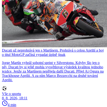
Ducati už neprohrává jen s Martínem. Prohrává s celou Aprilií a boj
o titul MotoGP začíná vypadat úplně jinak
Jorge Martín vyhrál sobotní sprint v Silverstonu. Kdyby šlo jen o
něj, Ducati by si ještě mohla vysvětlovat výsledek kvalitou jednoho
jezdce. Jenže za Martínem nepřijela další Ducati. Přijel Ai Ogura na
Trackhouse Aprilii. A za ním Marco Bezzecchi na druhé tovární
Aprilii.
Vše o sportu
8. 8. 2026, 18:11
4 min