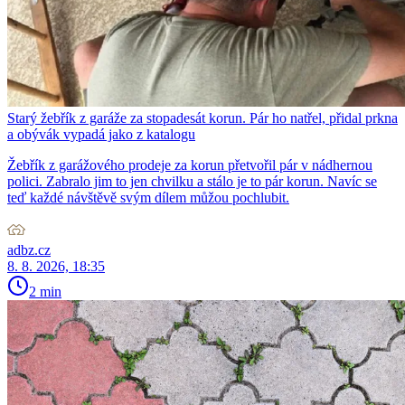
Starý žebřík z garáže za stopadesát korun. Pár ho natřel, přidal prkna
a obývák vypadá jako z katalogu
Žebřík z garážového prodeje za korun přetvořil pár v nádhernou
polici. Zabralo jim to jen chvilku a stálo je to pár korun. Navíc se
teď každé návštěvě svým dílem můžou pochlubit.
adbz.cz
8. 8. 2026, 18:35
2 min