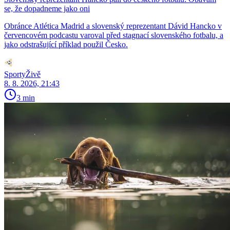
se, že dopadneme jako oni
Obránce Atlética Madrid a slovenský reprezentant Dávid Hancko v
červencovém podcastu varoval před stagnací slovenského fotbalu, a
jako odstrašující příklad použil Česko.
SportyŽivě
8. 8. 2026, 21:43
3 min