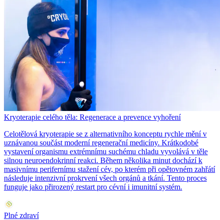
Kryoterapie celého těla: Regenerace a prevence vyhoření
Celotělová kryoterapie se z alternativního konceptu rychle mění v
uznávanou součást moderní regenerační medicíny. Krátkodobé
vystavení organismu extrémnímu suchému chladu vyvolává v těle
silnou neuroendokrinní reakci. Během několika minut dochází k
masivnímu perifernímu stažení cév, po kterém při opětovném zahřátí
následuje intenzivní prokrvení všech orgánů a tkání. Tento proces
funguje jako přirozený restart pro cévní i imunitní systém.
Plné zdraví