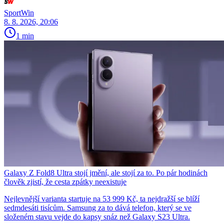
SportWin
8. 8. 2026, 20:06
1 min
Galaxy Z Fold8 Ultra stojí jmění, ale stojí za to. Po pár hodinách
člověk zjistí, že cesta zpátky neexistuje
Nejlevnější varianta startuje na 53 999 Kč, ta nejdražší se blíží
sedmdesáti tisícům. Samsung za to dává telefon, který se ve
složeném stavu vejde do kapsy snáz než Galaxy S23 Ultra.