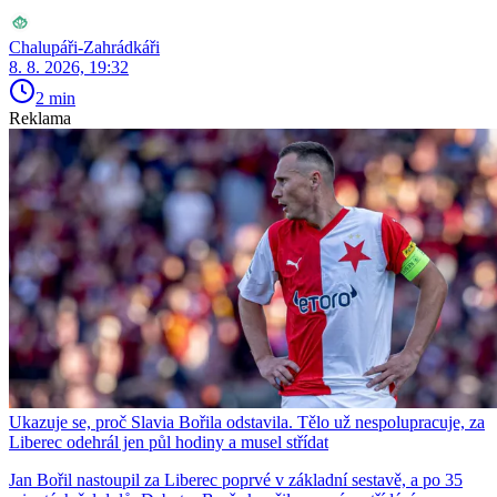
Chalupáři-Zahrádkáři
8. 8. 2026, 19:32
2 min
Reklama
Ukazuje se, proč Slavia Bořila odstavila. Tělo už nespolupracuje, za
Liberec odehrál jen půl hodiny a musel střídat
Jan Bořil nastoupil za Liberec poprvé v základní sestavě, a po 35