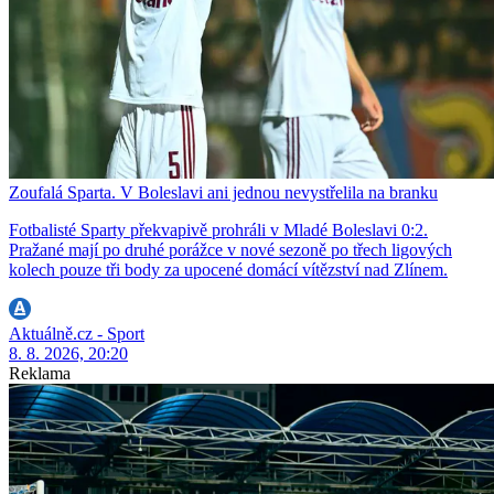
Zoufalá Sparta. V Boleslavi ani jednou nevystřelila na branku
Fotbalisté Sparty překvapivě prohráli v Mladé Boleslavi 0:2.
Pražané mají po druhé porážce v nové sezoně po třech ligových
kolech pouze tři body za upocené domácí vítězství nad Zlínem.
Aktuálně.cz - Sport
8. 8. 2026, 20:20
Reklama