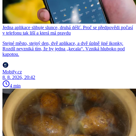
Jedna aplikace slibuje slunce, druhá déšť. Proč se předpovědi počasí
v telefonu tak liší a která má pravdu
Stejné město, stejný den, dvě aplikace, a dvě úplně jiné ikonky.
Rozdíl nevzniká tím, že by jedna „kecala“. Vzniká hluboko pod
kapotou.
Mobify.cz
8. 8. 2026, 20:42
4 min