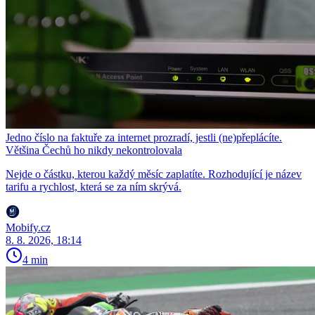
Jedno číslo na faktuře za internet prozradí, jestli (ne)přeplácíte.
Většina Čechů ho nikdy nekontrolovala
Nejde o částku, kterou každý měsíc zaplatíte. Rozhodující je název
tarifu a rychlost, která se za ním skrývá.
Mobify.cz
8. 8. 2026, 18:14
4 min