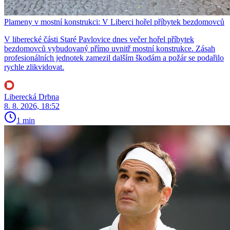
Plameny v mostní konstrukci: V Liberci hořel příbytek bezdomovců
V liberecké části Staré Pavlovice dnes večer hořel příbytek
bezdomovců vybudovaný přímo uvnitř mostní konstrukce. Zásah
profesionálních jednotek zamezil dalším škodám a požár se podařilo
rychle zlikvidovat.
Liberecká Drbna
8. 8. 2026, 18:52
1 min