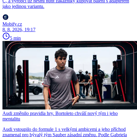
C, a výrobci už nesmí nutit zákazníky kupovat balení s adaptérem
jako jedinou variantu.
Mobify.cz
8. 8. 2026, 19:17
5 min
Audi změnilo pravidla hry. Bortoleto chválí nový tým i jeho
mentalitu
Audi vstoupilo do formule 1 s velkými ambicemi a jeho příchod
znamenal pro bývalý tým Sauber zásadní změnu. Podle Gabriela