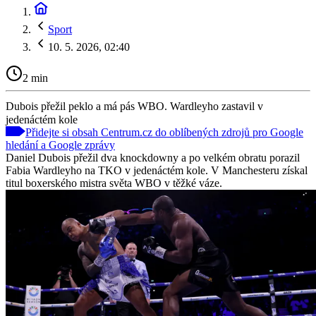
Sport
10. 5. 2026, 02:40
2 min
Dubois přežil peklo a má pás WBO. Wardleyho zastavil v
jedenáctém kole
Přidejte si obsah Centrum.cz do oblíbených zdrojů pro Google
hledání a Google zprávy
Daniel Dubois přežil dva knockdowny a po velkém obratu porazil
Fabia Wardleyho na TKO v jedenáctém kole. V Manchesteru získal
titul boxerského mistra světa WBO v těžké váze.