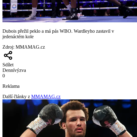
Dubois přežil peklo a má pás WBO. Wardleyho zastavil v
jedenáctém kole
Zdroj
:
MMAMAG.cz
Sdílet
Denní
výzva
0
Reklama
Další články z
MMAMAG.cz