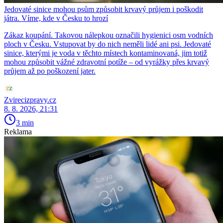
Jedovaté sinice mohou psům způsobit krvavý průjem i poškodit
játra. Víme, kde v Česku to hrozí
Zákaz koupání. Takovou nálepkou označili hygienici osm vodních
ploch v Česku. Vstupovat by do nich neměli lidé ani psi. Jedovaté
sinice, kterými je voda v těchto místech kontaminovaná, jim totiž
mohou způsobit vážné zdravotní potíže – od vyrážky přes krvavý
průjem až po poškození jater.
Zvirecizpravy.cz
8. 8. 2026, 21:31
3 min
Reklama