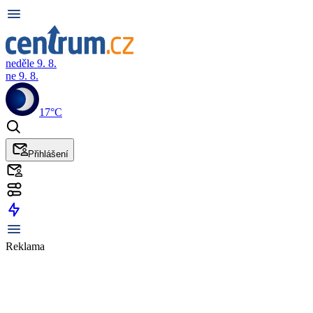
neděle 9. 8.
ne 9. 8.
17°C
Přihlášení
Reklama