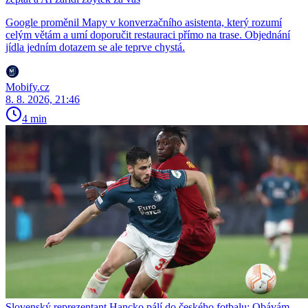
Google proměnil Mapy v konverzačního asistenta, který rozumí
celým větám a umí doporučit restauraci přímo na trase. Objednání
jídla jedním dotazem se ale teprve chystá.
Mobify.cz
8. 8. 2026, 21:46
4 min
Slovenský reprezentant Hancko pálí do českého fotbalu: Obávám