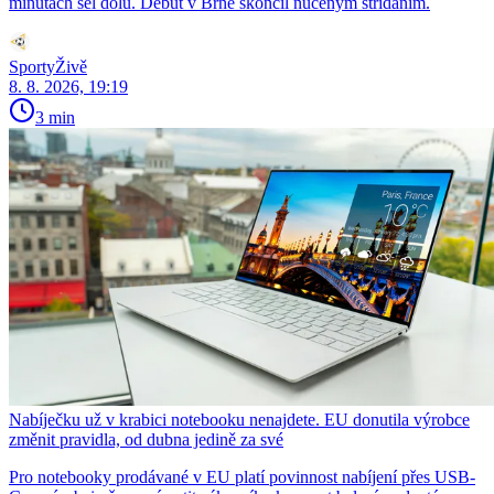
minutách šel dolů. Debut v Brně skončil nuceným střídáním.
SportyŽivě
8. 8. 2026, 19:19
3 min
Nabíječku už v krabici notebooku nenajdete. EU donutila výrobce
změnit pravidla, od dubna jedině za své
Pro notebooky prodávané v EU platí povinnost nabíjení přes USB-