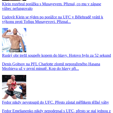
Klein rozebral porážku s Musayevem. Přiznal, co mu v zápase
vůbec nefungovalo
Ľudovít Klein se týden po porážce na UFC v Bělehradě vrátil k
výkonu proti Tofiqu Musayevovi. Přiznal...
Ruský obr trefil soupeře kopem do hlavy. Hotovo bylo za 52 sekund
Denis Goltsov na PFL Charlotte zlomil neporaženého Hasana
Mezhieva už v první minutě. Kop do hlavy při...
Fedor nikdy nevstoupil do UFC. Přesto zůstal měřítkem těžké váhy
Fedor Emelianenko nikdy nepodepsal s UFC, přesto se stal jednou z