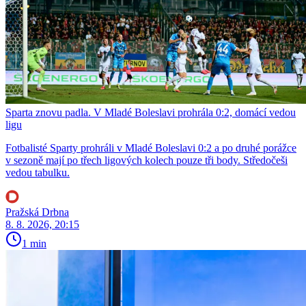
Sparta znovu padla. V Mladé Boleslavi prohrála 0:2, domácí vedou
ligu
Fotbalisté Sparty prohráli v Mladé Boleslavi 0:2 a po druhé porážce
v sezoně mají po třech ligových kolech pouze tři body. Středočeši
vedou tabulku.
Pražská Drbna
8. 8. 2026, 20:15
1 min