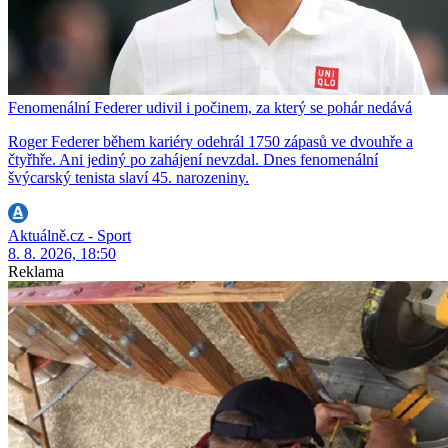
Fenomenální Federer udivil i počinem, za který se pohár nedává
Roger Federer během kariéry odehrál 1750 zápasů ve dvouhře a
čtyřhře. Ani jediný po zahájení nevzdal. Dnes fenomenální
švýcarský tenista slaví 45. narozeniny.
Aktuálně.cz - Sport
8. 8. 2026, 18:50
Reklama