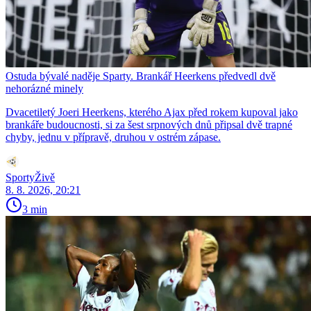
Ostuda bývalé naděje Sparty. Brankář Heerkens předvedl dvě
nehorázné minely
Dvacetiletý Joeri Heerkens, kterého Ajax před rokem kupoval jako
brankáře budoucnosti, si za šest srpnových dnů připsal dvě trapné
chyby, jednu v přípravě, druhou v ostrém zápase.
SportyŽivě
8. 8. 2026, 20:21
3 min