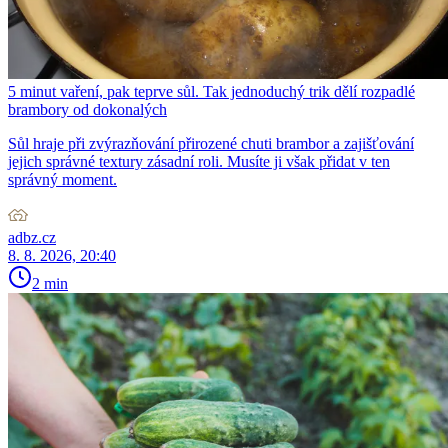
5 minut vaření, pak teprve sůl. Tak jednoduchý trik dělí rozpadlé
brambory od dokonalých
Sůl hraje při zvýrazňování přirozené chuti brambor a zajišťování
jejich správné textury zásadní roli. Musíte ji však přidat v ten
správný moment.
adbz.cz
8. 8. 2026, 20:40
2 min