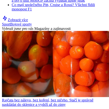
a boj o titul MotoGP začíná vypadat úplně jinak
Co mají společného Pitt, Cruise a Rossi? Všichni řídili
monopost F1
Zobrazit více
Sport
Bojové sporty
Vybrali jsme pro vás
Magazíny a zajímavosti
Rajčata bez nálevu, bez koření, bez ničeho. Stačí je správně
naskládat do sklenice a vydrží až do zimy