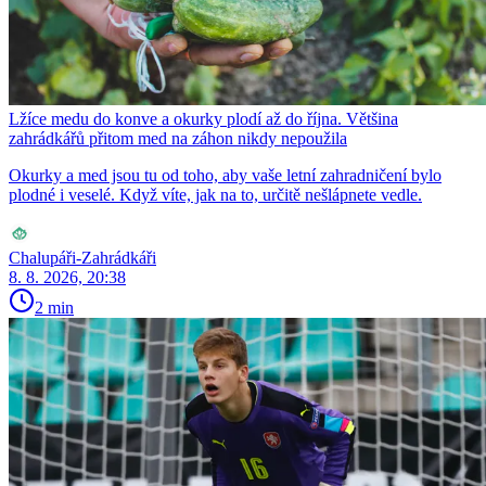
Lžíce medu do konve a okurky plodí až do října. Většina
zahrádkářů přitom med na záhon nikdy nepoužila
Okurky a med jsou tu od toho, aby vaše letní zahradničení bylo
plodné i veselé. Když víte, jak na to, určitě nešlápnete vedle.
Chalupáři-Zahrádkáři
8. 8. 2026, 20:38
2 min