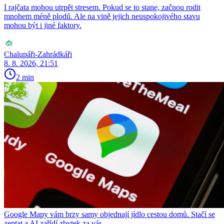
I rajčata mohou utrpět stresem. Pokud se to stane, začnou rodit
mnohem méně plodů. Ale na vině jejich neuspokojivého stavu
mohou být i jiné faktory.
Chalupáři-Zahrádkáři
8. 8. 2026, 21:51
2 min
Google Mapy vám brzy samy objednají jídlo cestou domů. Stačí se
zeptat a AI zařídí zbytek za vás