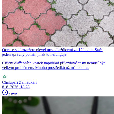
Ocet se solí rozežere plevel mezi dlaždicemi za 12 hodin. Stačí
jeden správný poměr, jinak to nefunguje
Čištění dlažebních kostek například příjezdové cesty nemusí být
velkým problémem. Mnoho prostředků už máte doma.
Chalupáři-Zahrádkáři
8. 8. 2026, 18:28
2 min