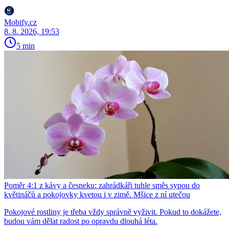
Mobify.cz
8. 8. 2026, 19:53
5 min
Poměr 4:1 z kávy a česneku: zahrádkáři tuhle směs sypou do
květináčů a pokojovky kvetou i v zimě. Mšice z ní utečou
Pokojové rostliny je třeba vždy správně vyživit. Pokud to dokážete,
budou vám dělat radost po opravdu dlouhá léta.