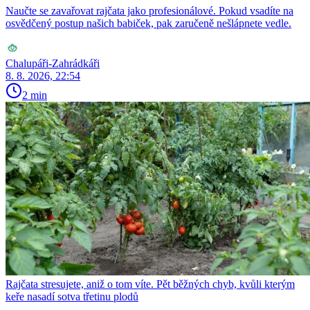
Naučte se zavařovat rajčata jako profesionálové. Pokud vsadíte na
osvědčený postup našich babiček, pak zaručeně nešlápnete vedle.
Chalupáři-Zahrádkáři
8. 8. 2026, 22:54
2 min
Rajčata stresujete, aniž o tom víte. Pět běžných chyb, kvůli kterým
keře nasadí sotva třetinu plodů