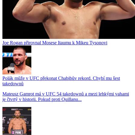
Joe Rogan přirovnal Mosese Itaumu k Mikeu Tysonovi
Polák může v UFC překonat Chabibův rekord. Chybí mu šest
takedownů
Mateusz Gamrot má v UFC 54 takedownů a mezi lehkými vahami
je čtvrtý v historii. Pokud proti Quillanu...