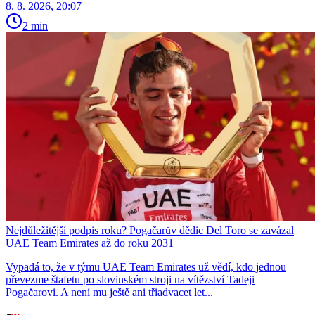
8. 8. 2026, 20:07
2 min
Nejdůležitější podpis roku? Pogačarův dědic Del Toro se zavázal
UAE Team Emirates až do roku 2031
Vypadá to, že v týmu UAE Team Emirates už vědí, kdo jednou
převezme štafetu po slovinském stroji na vítězství Tadeji
Pogačarovi. A není mu ještě ani třiadvacet let...