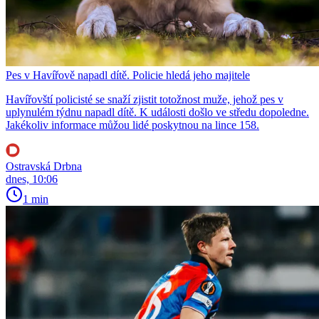
Pes v Havířově napadl dítě. Policie hledá jeho majitele
Havířovští policisté se snaží zjistit totožnost muže, jehož pes v
uplynulém týdnu napadl dítě. K události došlo ve středu dopoledne.
Jakékoliv informace můžou lidé poskytnou na lince 158.
Ostravská Drbna
dnes, 10:06
1 min