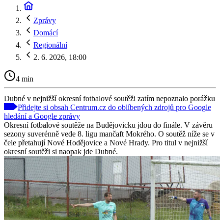
Zprávy
Domácí
Regionální
2. 6. 2026, 18:00
4 min
Dubné v nejnižší okresní fotbalové soutěži zatím nepoznalo porážku
Přidejte si obsah Centrum.cz do oblíbených zdrojů pro Google
hledání a Google zprávy
Okresní fotbalové soutěže na Budějovicku jdou do finále. V závěru
sezony suverénně vede 8. ligu mančaft Mokrého. O soutěž níže se v
čele přetahují Nové Hodějovice a Nové Hrady. Pro titul v nejnižší
okresní soutěži si naopak jde Dubné.