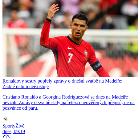
Ronaldovy sestry popřely zprávy o dnešní svatbě na Madeiře:
Žádné datum neexistuje
Cristiano Ronaldo a Georgina Rodríguezová se dnes na Madeiře
nevzali. Zprávy o svatbě stály na řetězci neověřených přepisů, ne na
pozvánce od páru.
SportyŽivě
dnes, 09:19