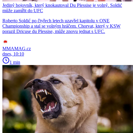
Jediný bojovník, který knokautoval Du Plessise je volný. Soldić
může zamířit do UFC
Roberto Soldić po čtyřech letech uzavřel kapitolu v ONE
Championship a stal se volným hráčem. Chorvat, který v KSW
porazil Dricuse du Plessise, může znovu jednat s UFC.
MMAMAG.cz
dnes, 10:10
1 min