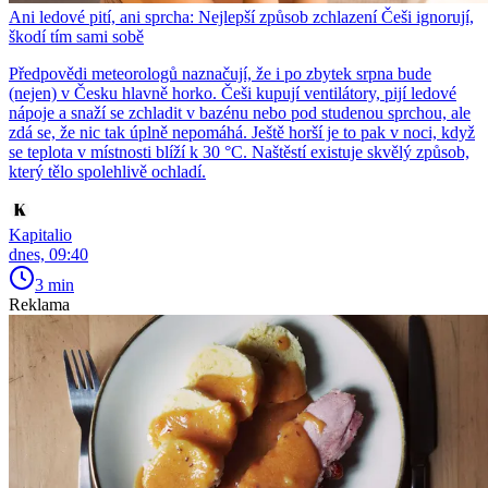
Ani ledové pití, ani sprcha: Nejlepší způsob zchlazení Češi ignorují,
škodí tím sami sobě
Předpovědi meteorologů naznačují, že i po zbytek srpna bude
(nejen) v Česku hlavně horko. Češi kupují ventilátory, pijí ledové
nápoje a snaží se zchladit v bazénu nebo pod studenou sprchou, ale
zdá se, že nic tak úplně nepomáhá. Ještě horší je to pak v noci, když
se teplota v místnosti blíží k 30 °C. Naštěstí existuje skvělý způsob,
který tělo spolehlivě ochladí.
Kapitalio
dnes, 09:40
3 min
Reklama