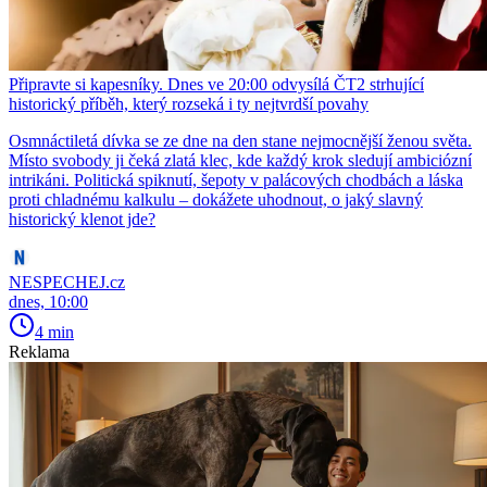
Připravte si kapesníky. Dnes ve 20:00 odvysílá ČT2 strhující
historický příběh, který rozseká i ty nejtvrdší povahy
Osmnáctiletá dívka se ze dne na den stane nejmocnější ženou světa.
Místo svobody ji čeká zlatá klec, kde každý krok sledují ambiciózní
intrikáni. Politická spiknutí, šepoty v palácových chodbách a láska
proti chladnému kalkulu – dokážete uhodnout, o jaký slavný
historický klenot jde?
NESPECHEJ.cz
dnes, 10:00
4 min
Reklama