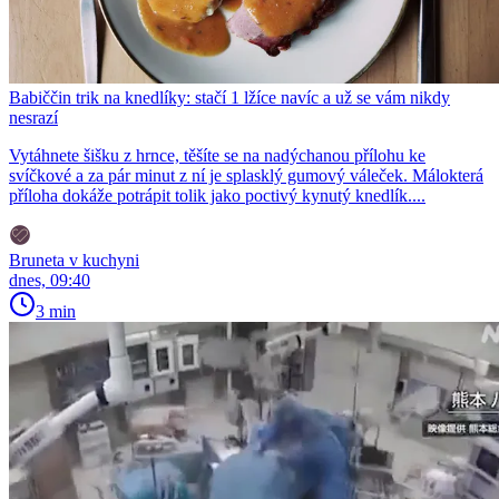
Babiččin trik na knedlíky: stačí 1 lžíce navíc a už se vám nikdy
nesrazí
Vytáhnete šišku z hrnce, těšíte se na nadýchanou přílohu ke
svíčkové a za pár minut z ní je splasklý gumový váleček. Málokterá
příloha dokáže potrápit tolik jako poctivý kynutý knedlík....
Bruneta v kuchyni
dnes, 09:40
3 min