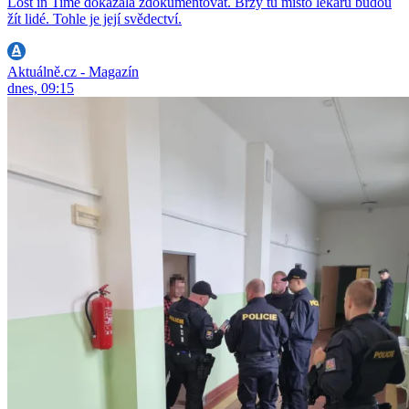
Lost in Time dokázala zdokumentovat. Brzy tu místo lékařů budou
žít lidé. Tohle je její svědectví.
Aktuálně.cz - Magazín
dnes, 09:15