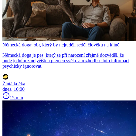
Německá doga: obr, který by nejraději seděl člověku na klíně
Německá doga je pes, který se při narození zřejmě dozvěděl, že
bude jedním z největších plemen světa, a rozhodl se tuto informaci
psychicky ignorovat.
Žlutá kočka
dnes, 10:00
15 min