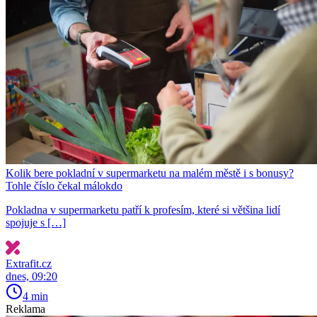
Kolik bere pokladní v supermarketu na malém městě i s bonusy?
Tohle číslo čekal málokdo
Pokladna v supermarketu patří k profesím, které si většina lidí
spojuje s […]
Extrafit.cz
dnes, 09:20
4 min
Reklama