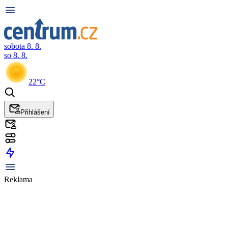
sobota 8. 8.
so 8. 8.
22°C
Přihlášení
Reklama