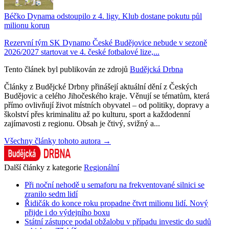
Béčko Dynama odstoupilo z 4. ligy. Klub dostane pokutu půl
milionu korun
Rezervní tým SK Dynamo České Budějovice nebude v sezoně
2026/2027 startovat ve 4. české fotbalové lize,...
Tento článek byl publikován ze zdrojů
Budějcká Drbna
Články z Budějcké Drbny přinášejí aktuální dění z Českých
Budějovic a celého Jihočeského kraje. Věnují se tématům, která
přímo ovlivňují život místních obyvatel – od politiky, dopravy a
školství přes kriminalitu až po kulturu, sport a každodenní
zajímavosti z regionu. Obsah je čtivý, svižný a...
Všechny články tohoto autora →
Další články z kategorie
Regionální
Při noční nehodě u semaforu na frekventované silnici se
zranilo sedm lidí
Řidičák do konce roku propadne čtvrt milionu lidí. Nový
přijde i do výdejního boxu
Státní zástupce podal obžalobu v případu investic do sudů