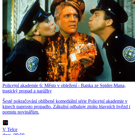
Policejní akademie 6: Město v obležení - Banka ze Spider-Mana,
tragický propad a narážky
Šesté pokračování oblíbené komediální série Policejní akademie v
kinech naprosto propadlo. Zákulisí odhaluje ztrátu hlavních hvězd i
pomstu novinářům.
V Telce
dnes, 09:59