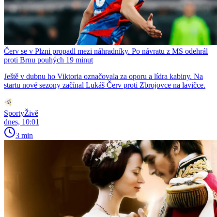
Červ se v Plzni propadl mezi náhradníky. Po návratu z MS odehrál
proti Brnu pouhých 19 minut
Ještě v dubnu ho Viktoria označovala za oporu a lídra kabiny. Na
startu nové sezony začínal Lukáš Červ proti Zbrojovce na lavičce.
SportyŽivě
dnes, 10:01
3 min