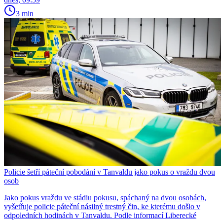
3 min
Policie šetří páteční pobodání v Tanvaldu jako pokus o vraždu dvou
osob
Jako pokus vraždu ve stádiu pokusu, spáchaný na dvou osobách,
vyšetřuje policie páteční násilný trestný čin, ke kterému došlo v
odpoledních hodinách v Tanvaldu. Podle informací Liberecké