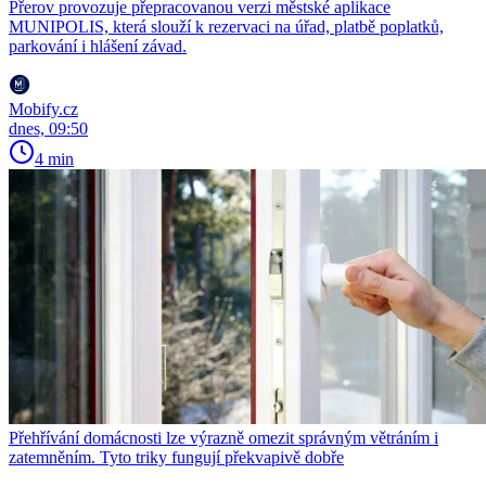
Přerov provozuje přepracovanou verzi městské aplikace
MUNIPOLIS, která slouží k rezervaci na úřad, platbě poplatků,
parkování i hlášení závad.
Mobify.cz
dnes, 09:50
4 min
Přehřívání domácnosti lze výrazně omezit správným větráním i
zatemněním. Tyto triky fungují překvapivě dobře