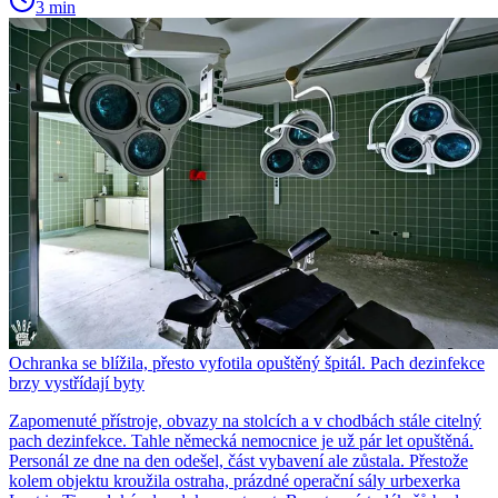
3 min
Ochranka se blížila, přesto vyfotila opuštěný špitál. Pach dezinfekce
brzy vystřídají byty
Zapomenuté přístroje, obvazy na stolcích a v chodbách stále citelný
pach dezinfekce. Tahle německá nemocnice je už pár let opuštěná.
Personál ze dne na den odešel, část vybavení ale zůstala. Přestože
kolem objektu kroužila ostraha, prázdné operační sály urbexerka