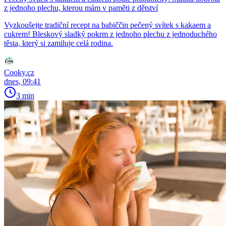
z jednoho plechu, kterou mám v paměti z dětství
Vyzkoušejte tradiční recept na babiččin pečený svítek s kakaem a
cukrem! Bleskový sladký pokrm z jednoho plechu z jednoduchého
těsta, který si zamiluje celá rodina.
Cooky.cz
dnes, 09:41
3 min