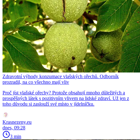
Zdravotní výhody konzumace vlašských ořechů. Odborník
prozradil, na co všechno mají vliv
Proč jíst vlašské ořechy? Protože obsahují mnoho důležitých a
prospěšných látek s pozitivním vlivem na lidské zdraví. Už jen z
toho důvodu si zaslouží své místo v jídelníčku.
Krasnezeny.eu
dnes, 09:28
3 min