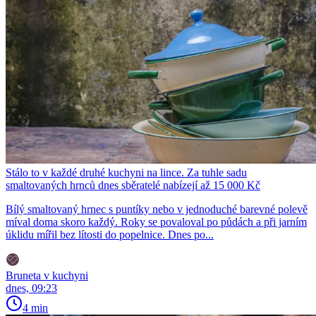
Stálo to v každé druhé kuchyni na lince. Za tuhle sadu
smaltovaných hrnců dnes sběratelé nabízejí až 15 000 Kč
Bílý smaltovaný hrnec s puntíky nebo v jednoduché barevné polevě
míval doma skoro každý. Roky se povaloval po půdách a při jarním
úklidu mířil bez lítosti do popelnice. Dnes po...
Bruneta v kuchyni
dnes, 09:23
4 min