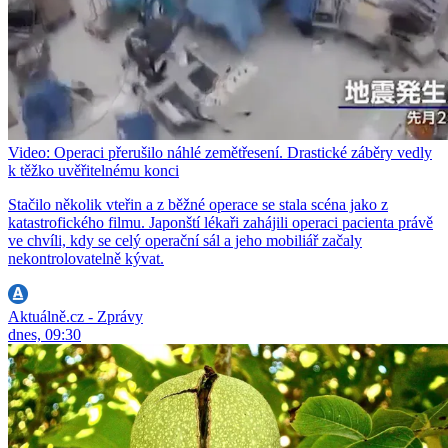
Video: Operaci přerušilo náhlé zemětřesení. Drastické záběry vedly
k těžko uvěřitelnému konci
Stačilo několik vteřin a z běžné operace se stala scéna jako z
katastrofického filmu. Japonští lékaři zahájili operaci pacienta právě
ve chvíli, kdy se celý operační sál a jeho mobiliář začaly
nekontrolovatelně kývat.
Aktuálně.cz - Zprávy
dnes, 09:30