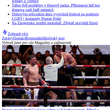
whisky z Třebíče
Tábor řeší problémy v Husově parku. Přítomnost lidí bez
domova vadí řadě místních
Duhovým průvodem dnes vyvrcholí festival na podporu
LGBT+ komunity Prague Pride
Na Znojemsku zemřel motorkář. Zřejmě nezvládl řízení
Zobrazit více
Zprávy
Domácí
Regionální
Jihočeský kraj
Vybrali jsme pro vás
Magazíny a zajímavosti
Rogan zpochybnil Usykovu výhru nad Verhoevenem. Mluví o