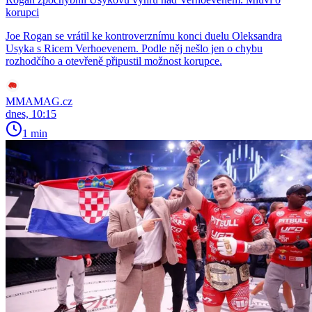
korupci
Joe Rogan se vrátil ke kontroverznímu konci duelu Oleksandra
Usyka s Ricem Verhoevenem. Podle něj nešlo jen o chybu
rozhodčího a otevřeně připustil možnost korupce.
MMAMAG.cz
dnes, 10:15
1 min