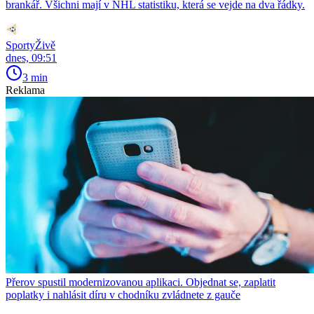
brankář. Všichni mají v NHL statistiku, která se vejde na dva řádky.
SportyŽivě
dnes, 09:51
3 min
Reklama
Přerov spustil modernizovanou aplikaci. Objednat se, zaplatit
poplatky i nahlásit díru v chodníku zvládnete z gauče