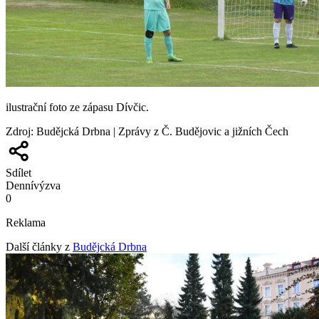
ilustrační foto ze zápasu Dívčic.
Zdroj
:
Budějcká Drbna | Zprávy z Č. Budějovic a jižních Čech
Sdílet
Denní
výzva
0
Reklama
Další články z
Budějcká Drbna