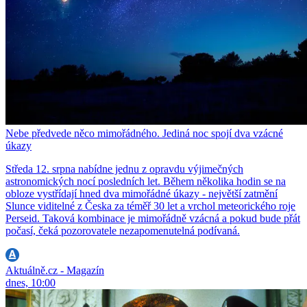
Nebe předvede něco mimořádného. Jediná noc spojí dva vzácné
úkazy
Středa 12. srpna nabídne jednu z opravdu výjimečných
astronomických nocí posledních let. Během několika hodin se na
obloze vystřídají hned dva mimořádné úkazy - největší zatmění
Slunce viditelné z Česka za téměř 30 let a vrchol meteorického roje
Perseid. Taková kombinace je mimořádně vzácná a pokud bude přát
počasí, čeká pozorovatele nezapomenutelná podívaná.
Aktuálně.cz - Magazín
dnes, 10:00