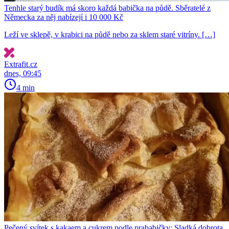
Tenhle starý budík má skoro každá babička na půdě. Sběratelé z
Německa za něj nabízejí i 10 000 Kč
Leží ve sklepě, v krabici na půdě nebo za sklem staré vitríny. […]
Extrafit.cz
dnes, 09:45
4 min
Pečený svítek s kakaem a cukrem podle prababičky: Sladká dobrota