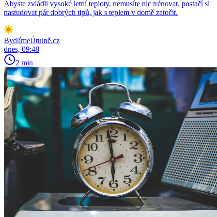
Abyste zvládli vysoké letní teploty, nemusíte nic trénovat, postačí si
nastudovat pár dobrých tipů, jak s teplem v domě zatočit.
BydlímeÚtulně.cz
dnes, 09:48
2 min