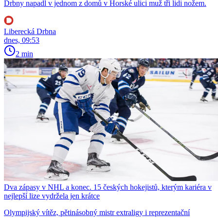
Drbny napadl v jednom z domů v Horské ulici muž tři lidi nožem.
Liberecká Drbna
dnes, 09:53
2 min
Dva zápasy v NHL a konec. 15 českých hokejistů, kterým kariéra v
nejlepší lize vydržela jen krátce
Olympijský vítěz, pětinásobný mistr extraligy i reprezentační