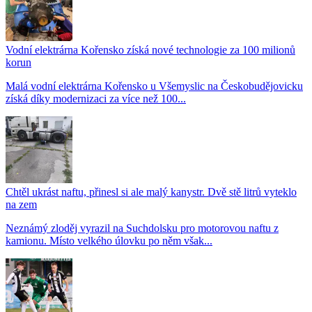
Vodní elektrárna Kořensko získá nové technologie za 100 milionů
korun
Malá vodní elektrárna Kořensko u Všemyslic na Českobudějovicku
získá díky modernizaci za více než 100...
Chtěl ukrást naftu, přinesl si ale malý kanystr. Dvě stě litrů vyteklo
na zem
Neznámý zloděj vyrazil na Suchdolsku pro motorovou naftu z
kamionu. Místo velkého úlovku po něm však...