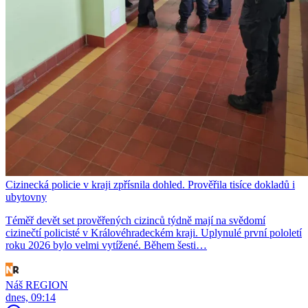
Cizinecká policie v kraji zpřísnila dohled. Prověřila tisíce dokladů i
ubytovny
Téměř devět set prověřených cizinců týdně mají na svědomí
cizinečtí policisté v Královéhradeckém kraji. Uplynulé první pololetí
roku 2026 bylo velmi vytížené. Během šesti…
Náš REGION
dnes, 09:14