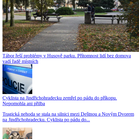
Tábor řeší problémy v Husově parku. Přítomnost lidí bez domova
vadí řadě místních
Cyklista na Jindřichohradecku zemřel po pádu do příkopu.
Nepomohla ani přilba
Tragická nehoda se stala na silnici mezi Deštnou a Novým Dvorem
na Jindřichohradecku. Cyklista po pádu do...