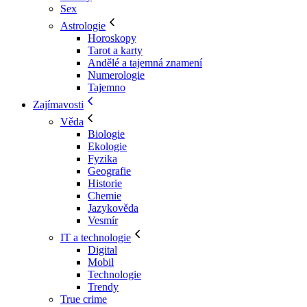
Sex
Astrologie
Horoskopy
Tarot a karty
Andělé a tajemná znamení
Numerologie
Tajemno
Zajímavosti
Věda
Biologie
Ekologie
Fyzika
Geografie
Historie
Chemie
Jazykověda
Vesmír
IT a technologie
Digital
Mobil
Technologie
Trendy
True crime