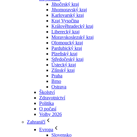
Jihočeský kraj
Jihomoravský kraj
Karlovarský kraj
Kraj Vysočina
Králověhradecký kraj
Liberecký kraj
Moravskoslezský kraj
Olomoucký kraj
Pardubický kraj
Plzeňský kraj
Středočeský kraj
Ústecký kraj
Zlínský kraj
Praha
Brno
Ostrava
Školství
Zdravotnictví
Politika
O počasí
Volby 2026
Zahraničí
Evropa
Slovensko