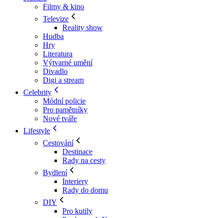
Filmy & kino
Televize
Reality show
Hudba
Hry
Literatura
Výtvarné umění
Divadlo
Digi a stream
Celebrity
Módní policie
Pro pamětníky
Nové tváře
Lifestyle
Cestování
Destinace
Rady na cesty
Bydlení
Interiery
Rady do domu
DIY
Pro kutily