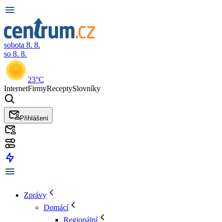
sobota 8. 8.
so 8. 8.
23°C
Internet
Firmy
Recepty
Slovníky
Přihlášení
Zprávy
Domácí
Regionální