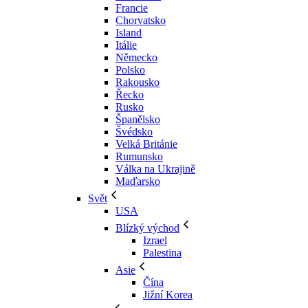
Francie
Chorvatsko
Island
Itálie
Německo
Polsko
Rakousko
Řecko
Rusko
Španělsko
Švédsko
Velká Británie
Rumunsko
Válka na Ukrajině
Maďarsko
Svět
USA
Blízký východ
Izrael
Palestina
Asie
Čína
Jižní Korea