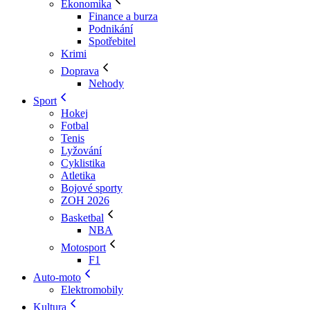
Ekonomika
Finance a burza
Podnikání
Spotřebitel
Krimi
Doprava
Nehody
Sport
Hokej
Fotbal
Tenis
Lyžování
Cyklistika
Atletika
Bojové sporty
ZOH 2026
Basketbal
NBA
Motosport
F1
Auto-moto
Elektromobily
Kultura