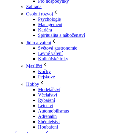
Pro hospodyňky
Zahrada
Osobní rozvoj
Psychologie
Management
Kariéra
Spiritualita a náboženství
Jídlo a vaření
Světová gastronomie
Levné vaření
Kulinářské triky
Mazlíčci
Kočky
Pejskové
Hobby
Modelářství
Včelařství
Rybaření
Letectví
Automobilismus
Adrenalin
Sběratelství
Houbaření