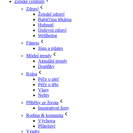
Ženské centrum
Zdraví
Ženské zdraví
Babiččina lékárna
Hubnutí
Duševní zdraví
Wellbeing
Fitness
Jóga a pilates
Módní trendy
Aktuální trendy
Doplňky
Krása
Péče o pleť
Péče o tělo
Vlasy
Nehty
Příběhy ze života
Inspirativní ženy
Rodina & komunita
Výchova
Přátelství
Vztahy