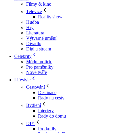
Filmy & kino
Televize
Reality show
Hudba
Hry
Literatura
Výtvarné umění
Divadlo
Digi a stream
Celebrity
Módní policie
Pro pamětníky
Nové tváře
Lifestyle
Cestování
Destinace
Rady na cesty
Bydlení
Interiery
Rady do domu
DIY
Pro kutily