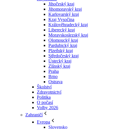
Jihočeský kraj
Jihomoravský kraj
Karlovarský kraj
Kraj Vysočina
Králověhradecký kraj
Liberecký kraj
Moravskoslezský kraj
Olomoucký kraj
Pardubický kraj
Plzeňský kraj
Středočeský kraj
Ústecký kraj
Zlínský kraj
Praha
Brno
Ostrava
Školství
Zdravotnictví
Politika
O počasí
Volby 2026
Zahraničí
Evropa
Slovensko