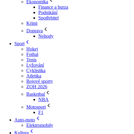
Ekonomika
Finance a burza
Podnikání
Spotřebitel
Krimi
Doprava
Nehody
Sport
Hokej
Fotbal
Tenis
Lyžování
Cyklistika
Atletika
Bojové sporty
ZOH 2026
Basketbal
NBA
Motosport
F1
Auto-moto
Elektromobily
Kultura