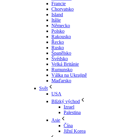
Francie
Chorvatsko
Island
Itálie
Německo
Polsko
Rakousko
Řecko
Rusko
Španělsko
Švédsko
Velká Británie
Rumunsko
Válka na Ukrajině
Maďarsko
Svět
USA
Blízký východ
Izrael
Palestina
Asie
Čína
Jižní Korea