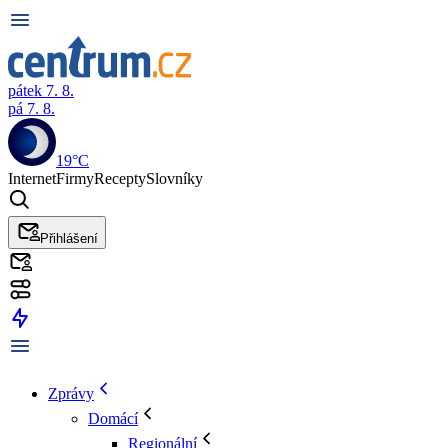
pátek 7. 8.
pá 7. 8.
19°C
Internet
Firmy
Recepty
Slovníky
Přihlášení
Zprávy
Domácí
Regionální