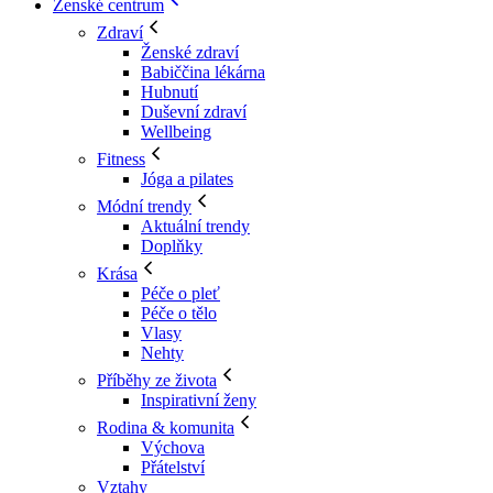
Ženské centrum
Zdraví
Ženské zdraví
Babiččina lékárna
Hubnutí
Duševní zdraví
Wellbeing
Fitness
Jóga a pilates
Módní trendy
Aktuální trendy
Doplňky
Krása
Péče o pleť
Péče o tělo
Vlasy
Nehty
Příběhy ze života
Inspirativní ženy
Rodina & komunita
Výchova
Přátelství
Vztahy