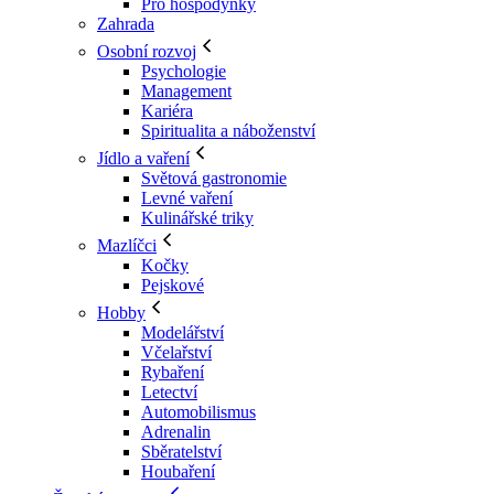
Pro hospodyňky
Zahrada
Osobní rozvoj
Psychologie
Management
Kariéra
Spiritualita a náboženství
Jídlo a vaření
Světová gastronomie
Levné vaření
Kulinářské triky
Mazlíčci
Kočky
Pejskové
Hobby
Modelářství
Včelařství
Rybaření
Letectví
Automobilismus
Adrenalin
Sběratelství
Houbaření