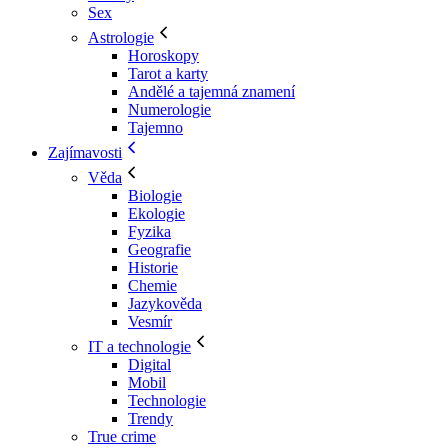
Sex
Astrologie
Horoskopy
Tarot a karty
Andělé a tajemná znamení
Numerologie
Tajemno
Zajímavosti
Věda
Biologie
Ekologie
Fyzika
Geografie
Historie
Chemie
Jazykověda
Vesmír
IT a technologie
Digital
Mobil
Technologie
Trendy
True crime