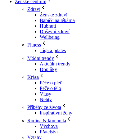
Ženské centrum
Zdraví
Ženské zdraví
Babiččina lékárna
Hubnutí
Duševní zdraví
Wellbeing
Fitness
Jóga a pilates
Módní trendy
Aktuální trendy
Doplňky
Krása
Péče o pleť
Péče o tělo
Vlasy
Nehty
Příběhy ze života
Inspirativní ženy
Rodina & komunita
Výchova
Přátelství
Vztahy