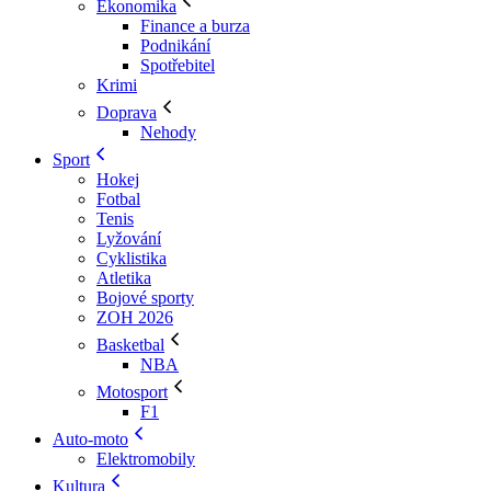
Ekonomika
Finance a burza
Podnikání
Spotřebitel
Krimi
Doprava
Nehody
Sport
Hokej
Fotbal
Tenis
Lyžování
Cyklistika
Atletika
Bojové sporty
ZOH 2026
Basketbal
NBA
Motosport
F1
Auto-moto
Elektromobily
Kultura