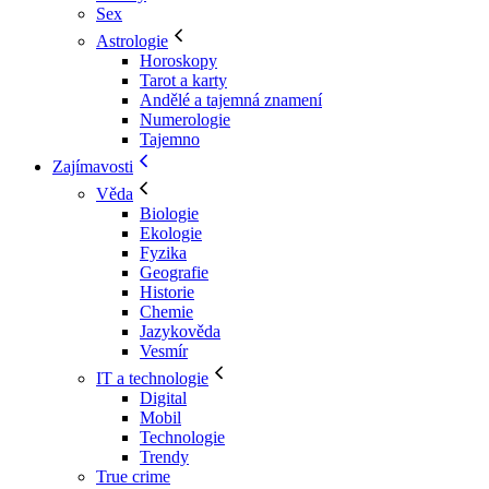
Sex
Astrologie
Horoskopy
Tarot a karty
Andělé a tajemná znamení
Numerologie
Tajemno
Zajímavosti
Věda
Biologie
Ekologie
Fyzika
Geografie
Historie
Chemie
Jazykověda
Vesmír
IT a technologie
Digital
Mobil
Technologie
Trendy
True crime