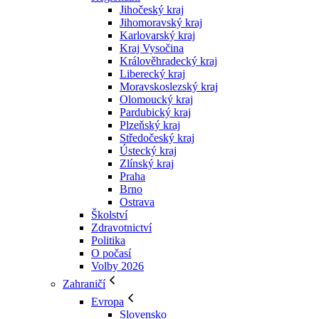
Jihočeský kraj
Jihomoravský kraj
Karlovarský kraj
Kraj Vysočina
Králověhradecký kraj
Liberecký kraj
Moravskoslezský kraj
Olomoucký kraj
Pardubický kraj
Plzeňský kraj
Středočeský kraj
Ústecký kraj
Zlínský kraj
Praha
Brno
Ostrava
Školství
Zdravotnictví
Politika
O počasí
Volby 2026
Zahraničí
Evropa
Slovensko