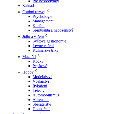
Pro hospodyňky
Zahrada
Osobní rozvoj
Psychologie
Management
Kariéra
Spiritualita a náboženství
Jídlo a vaření
Světová gastronomie
Levné vaření
Kulinářské triky
Mazlíčci
Kočky
Pejskové
Hobby
Modelářství
Včelařství
Rybaření
Letectví
Automobilismus
Adrenalin
Sběratelství
Houbaření