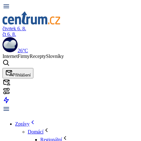
čtvrtek 6. 8.
čt 6. 8.
26°C
Internet
Firmy
Recepty
Slovníky
Přihlášení
Zprávy
Domácí
Regionální