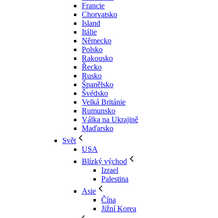
Francie
Chorvatsko
Island
Itálie
Německo
Polsko
Rakousko
Řecko
Rusko
Španělsko
Švédsko
Velká Británie
Rumunsko
Válka na Ukrajině
Maďarsko
Svět
USA
Blízký východ
Izrael
Palestina
Asie
Čína
Jižní Korea