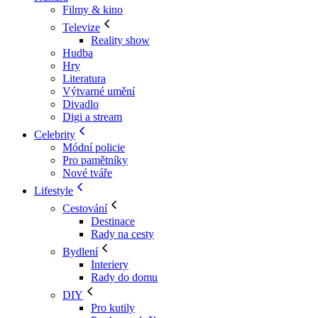
Filmy & kino
Televize
Reality show
Hudba
Hry
Literatura
Výtvarné umění
Divadlo
Digi a stream
Celebrity
Módní policie
Pro pamětníky
Nové tváře
Lifestyle
Cestování
Destinace
Rady na cesty
Bydlení
Interiery
Rady do domu
DIY
Pro kutily