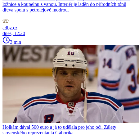
ložnice a koupelnu s vanou. Interiér je laděn do přírodních tónů
dřeva spolu s petrolejově modrou.
adbz.cz
dnes, 12:20
3 min
Holkám dával 500 euro a já to udělala pro jeho oči. Zálety
slovenského reprezentanta Gáboríka