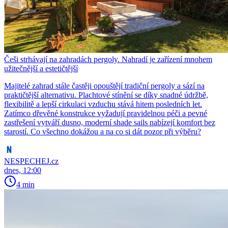
Češi strhávají na zahradách pergoly. Nahradí je zařízení mnohem
užitečnější a estetičtější
Majitelé zahrad stále častěji opouštějí tradiční pergoly a sází na
praktičtější alternativu. Plachtové stínění se díky snadné údržbě,
flexibilitě a lepší cirkulaci vzduchu stává hitem posledních let.
Zatímco dřevěné konstrukce vyžadují pravidelnou péči a pevné
zastřešení vytváří dusno, moderní shade sails nabízejí komfort bez
starostí. Co všechno dokážou a na co si dát pozor při výběru?
NESPECHEJ.cz
dnes, 12:00
4 min