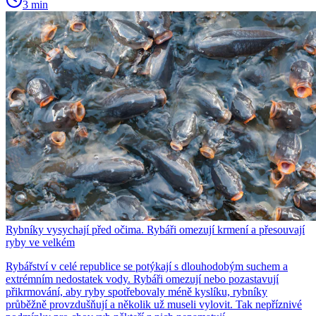
3 min
Rybníky vysychají před očima. Rybáři omezují krmení a přesouvají
ryby ve velkém
Rybářství v celé republice se potýkají s dlouhodobým suchem a
extrémním nedostatek vody. Rybáři omezují nebo pozastavují
přikrmování, aby ryby spotřebovaly méně kyslíku, rybníky
průběžně provzdušňují a několik už museli vylovit. Tak nepříznivé