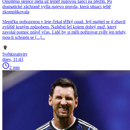
Opuštěná slepice měla už téměř nulovou šanci na přežití. Po
dramatické záchraně vyšla najevo pravda, která situaci ještě
zkomplikovala
Slepičku pohozenou v lese čekal těžký osud. Její majitel se jí zbavil
zvláště krutým způsobem. Naštěstí šel kolem dobrý muž, který
zavolal pomoc právě včas. Lidé by si měli pořizovat zvíře jen tehdy,
jsou-li schopni se [...]...
Světkreativity
dnes, 11:43
2 min