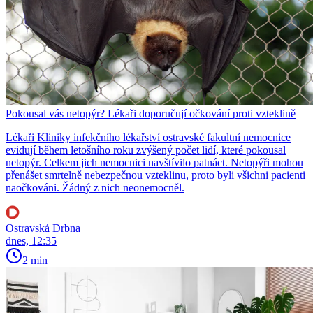
Pokousal vás netopýr? Lékaři doporučují očkování proti vzteklině
Lékaři Kliniky infekčního lékařství ostravské fakultní nemocnice
evidují během letošního roku zvýšený počet lidí, které pokousal
netopýr. Celkem jich nemocnici navštívilo patnáct. Netopýři mohou
přenášet smrtelně nebezpečnou vzteklinu, proto byli všichni pacienti
naočkováni. Žádný z nich neonemocněl.
Ostravská Drbna
dnes, 12:35
2 min