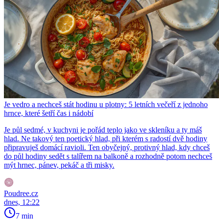
Je vedro a nechceš stát hodinu u plotny: 5 letních večeří z jednoho
hrnce, které šetří čas i nádobí
Je půl sedmé, v kuchyni je pořád teplo jako ve skleníku a ty máš
hlad. Ne takový ten poetický hlad, při kterém s radostí dvě hodiny
připravuješ domácí ravioli. Ten obyčejný, protivný hlad, kdy chceš
do půl hodiny sedět s talířem na balkoně a rozhodně potom nechceš
mýt hrnec, pánev, pekáč a tři misky.
Poudree.cz
dnes, 12:22
7 min