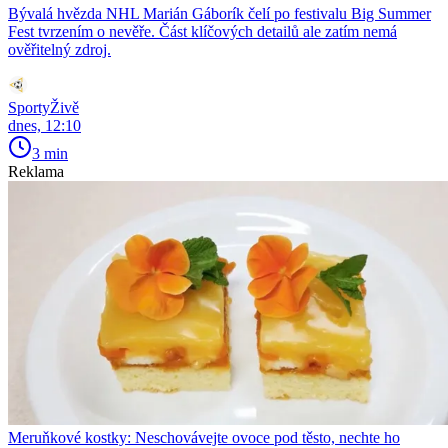
Bývalá hvězda NHL Marián Gáborík čelí po festivalu Big Summer
Fest tvrzením o nevěře. Část klíčových detailů ale zatím nemá
ověřitelný zdroj.
SportyŽivě
dnes, 12:10
3 min
Reklama
Meruňkové kostky: Neschovávejte ovoce pod těsto, nechte ho