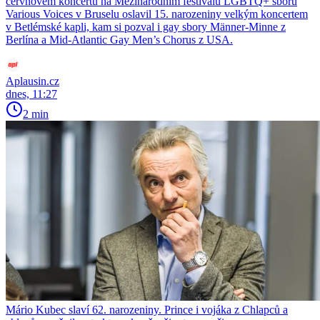
červnovém koncertu na Mezinárodním festivalu LGBTQ+ sborů
Various Voices v Bruselu oslavil 15. narozeniny velkým koncertem
v Betlémské kapli, kam si pozval i gay sbory Männer-Minne z
Berlína a Mid-Atlantic Gay Men’s Chorus z USA.
Aplausin.cz
dnes, 11:27
2 min
Mário Kubec slaví 62. narozeniny. Prince i vojáka z Chlapců a