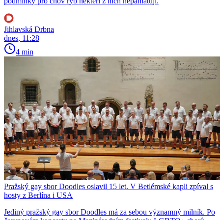
podmínky pro chov ryb někteří z nich nepamatují.
Jihlavská Drbna
dnes, 11:28
4 min
Pražský gay sbor Doodles oslavil 15 let. V Betlémské kapli zpíval s
hosty z Berlína i USA
Jediný pražský gay sbor Doodles má za sebou významný milník. Po