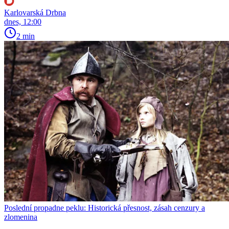
Karlovarská Drbna
dnes, 12:00
2 min
Poslední propadne peklu: Historická přesnost, zásah cenzury a
zlomenina