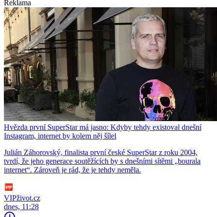
Reklama
Hvězda první SuperStar má jasno: Kdyby tehdy existoval dnešní
Instagram, internet by kolem něj šílel
Julián Záhorovský, finalista první české SuperStar z roku 2004,
tvrdí, že jeho generace soutěžících by s dnešními sítěmi „bourala
internet“. Zároveň je rád, že je tehdy neměla.
VIPživot.cz
dnes, 11:28