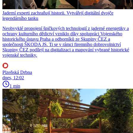
Jaderní experti zachraňují historii. Vytvářejí digitální dvojče
legendárního tanku
Neobvyklé propojení špičkových technologií z jaderné energetiky a
ochrany kulturního dědictví vzniklo díky spolupráci Vojenského
historického ústavu Praha a odborníků ze Skupiny ČEZ a
společnosti ŠKODA JS. Ti se v rámci firemního dobrovolnictví
Skupiny ČEZ podílejí na digitalizaci a mapování vybrané historické
vojenské techniky.
Plzeňská Drbna
dnes, 12:02
1 min