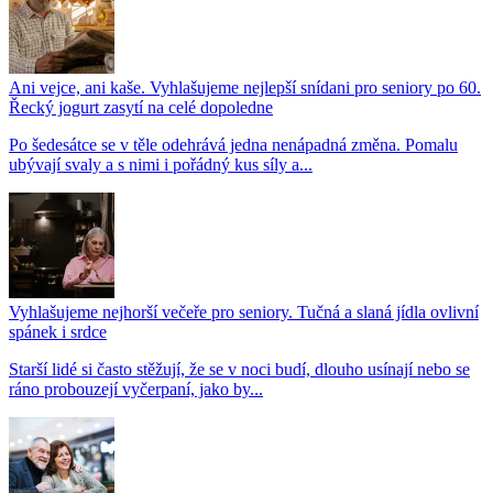
Ani vejce, ani kaše. Vyhlašujeme nejlepší snídani pro seniory po 60.
Řecký jogurt zasytí na celé dopoledne
Po šedesátce se v těle odehrává jedna nenápadná změna. Pomalu
ubývají svaly a s nimi i pořádný kus síly a...
Vyhlašujeme nejhorší večeře pro seniory. Tučná a slaná jídla ovlivní
spánek i srdce
Starší lidé si často stěžují, že se v noci budí, dlouho usínají nebo se
ráno probouzejí vyčerpaní, jako by...