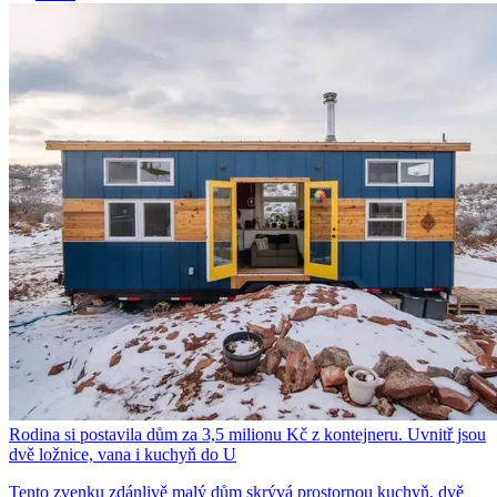
Rodina si postavila dům za 3,5 milionu Kč z kontejneru. Uvnitř jsou
dvě ložnice, vana i kuchyň do U
Tento zvenku zdánlivě malý dům skrývá prostornou kuchyň, dvě