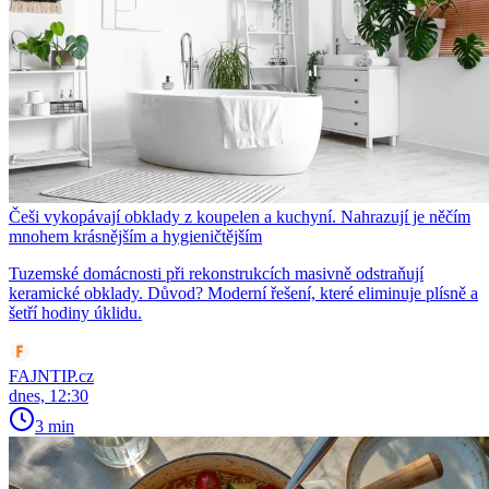
Češi vykopávají obklady z koupelen a kuchyní. Nahrazují je něčím
mnohem krásnějším a hygieničtějším
Tuzemské domácnosti při rekonstrukcích masivně odstraňují
keramické obklady. Důvod? Moderní řešení, které eliminuje plísně a
šetří hodiny úklidu.
FAJNTIP.cz
dnes, 12:30
3 min