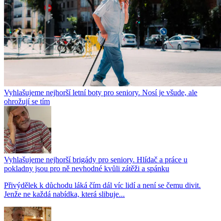
Vyhlašujeme nejhorší letní boty pro seniory. Nosí je všude, ale
ohrožují se tím
Vyhlašujeme nejhorší brigády pro seniory. Hlídač a práce u
pokladny jsou pro ně nevhodné kvůli zátěži a spánku
Přivýdělek k důchodu láká čím dál víc lidí a není se čemu divit.
Jenže ne každá nabídka, která slibuje...