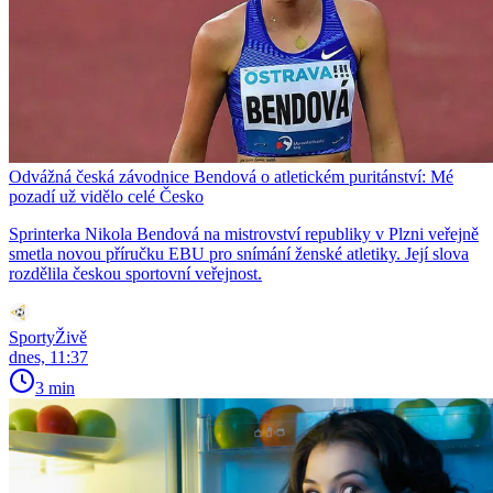
Odvážná česká závodnice Bendová o atletickém puritánství: Mé
pozadí už vidělo celé Česko
Sprinterka Nikola Bendová na mistrovství republiky v Plzni veřejně
smetla novou příručku EBU pro snímání ženské atletiky. Její slova
rozdělila českou sportovní veřejnost.
SportyŽivě
dnes, 11:37
3 min