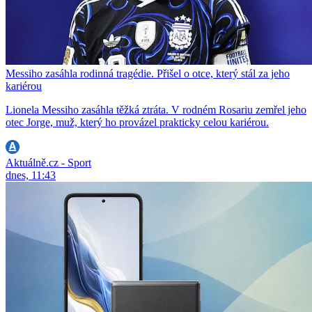
Messiho zasáhla rodinná tragédie. Přišel o otce, který stál za jeho
kariérou
Lionela Messiho zasáhla těžká ztráta. V rodném Rosariu zemřel jeho
otec Jorge, muž, který ho provázel prakticky celou kariérou.
Aktuálně.cz - Sport
dnes, 11:43