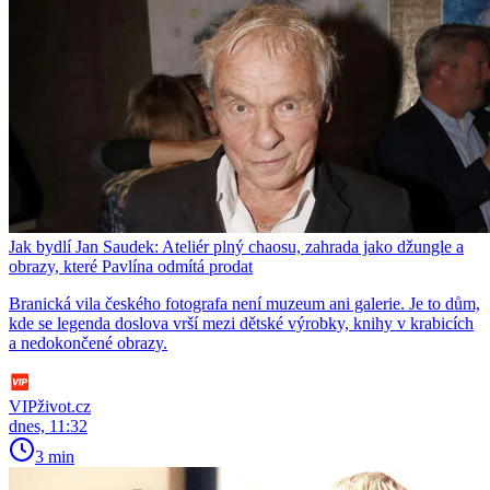
Jak bydlí Jan Saudek: Ateliér plný chaosu, zahrada jako džungle a
obrazy, které Pavlína odmítá prodat
Branická vila českého fotografa není muzeum ani galerie. Je to dům,
kde se legenda doslova vrší mezi dětské výrobky, knihy v krabicích
a nedokončené obrazy.
VIPživot.cz
dnes, 11:32
3 min