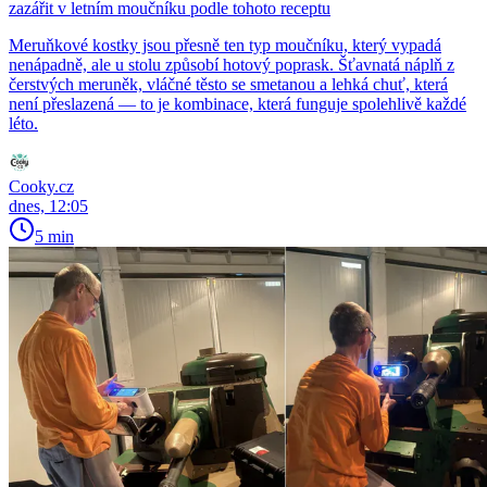
zazářit v letním moučníku podle tohoto receptu
Meruňkové kostky jsou přesně ten typ moučníku, který vypadá
nenápadně, ale u stolu způsobí hotový poprask. Šťavnatá náplň z
čerstvých meruněk, vláčné těsto se smetanou a lehká chuť, která
není přeslazená — to je kombinace, která funguje spolehlivě každé
léto.
Cooky.cz
dnes, 12:05
5 min