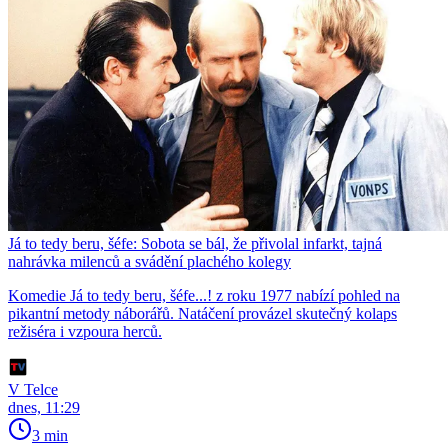
Já to tedy beru, šéfe: Sobota se bál, že přivolal infarkt, tajná
nahrávka milenců a svádění plachého kolegy
Komedie Já to tedy beru, šéfe...! z roku 1977 nabízí pohled na
pikantní metody náborářů. Natáčení provázel skutečný kolaps
režiséra i vzpoura herců.
V Telce
dnes, 11:29
3 min