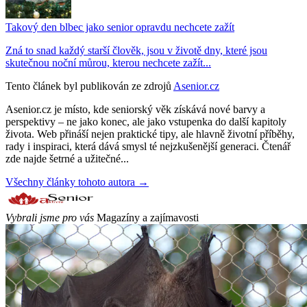
Takový den blbec jako senior opravdu nechcete zažít
Zná to snad každý starší člověk, jsou v životě dny, které jsou
skutečnou noční můrou, kterou nechcete zažít...
Tento článek byl publikován ze zdrojů
Asenior.cz
Asenior.cz je místo, kde seniorský věk získává nové barvy a
perspektivy – ne jako konec, ale jako vstupenka do další kapitoly
života. Web přináší nejen praktické tipy, ale hlavně životní příběhy,
rady i inspiraci, která dává smysl té nejzkušenější generaci. Čtenář
zde najde šetrné a užitečné...
Všechny články tohoto autora →
Vybrali jsme pro vás
Magazíny a zajímavosti