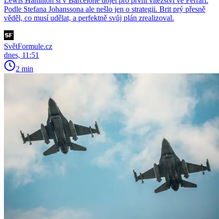
Lewis Hamilton si v Barceloně dojel pro první vítězství ve Ferrari.
Podle Stefana Johanssona ale nešlo jen o strategii. Brit prý přesně
věděl, co musí udělat, a perfektně svůj plán zrealizoval.
SvětFormule.cz
dnes, 11:51
2 min