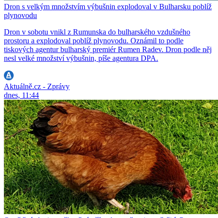
Dron s velkým množstvím výbušnin explodoval v Bulharsku poblíž
plynovodu
Dron v sobotu vnikl z Rumunska do bulharského vzdušného
prostoru a explodoval poblíž plynovodu. Oznámil to podle
tiskových agentur bulharský premiér Rumen Radev. Dron podle něj
nesl velké množství výbušnin, píše agentura DPA.
Aktuálně.cz - Zprávy
dnes, 11:44