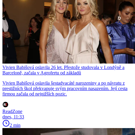
Vivien Babišová oslavila 26 let. Přestože studovala v Londýně a
Barceloně, začala v Agrofertu od základů
Vivien Babišová oslavila šestadvacáté narozeniny a po návratu z
prestižních škol překvapuje svým pracovním nasazením. Její cesta
firmou začala od nejnižších pozic.
ReadZone
dnes, 11:33
2 min