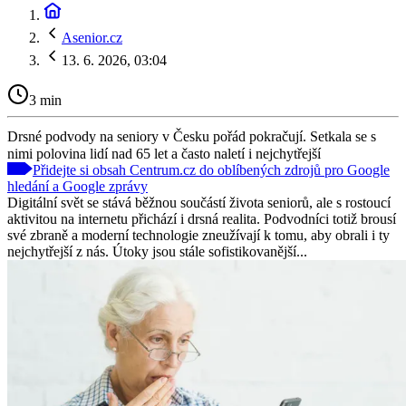
Asenior.cz
13. 6. 2026, 03:04
3 min
Drsné podvody na seniory v Česku pořád pokračují. Setkala se s
nimi polovina lidí nad 65 let a často naletí i nejchytřejší
Přidejte si obsah Centrum.cz do oblíbených zdrojů pro Google
hledání a Google zprávy
Digitální svět se stává běžnou součástí života seniorů, ale s rostoucí
aktivitou na internetu přichází i drsná realita. Podvodníci totiž brousí
své zbraně a moderní technologie zneužívají k tomu, aby obrali i ty
nejchytřejší z nás. Útoky jsou stále sofistikovanější...