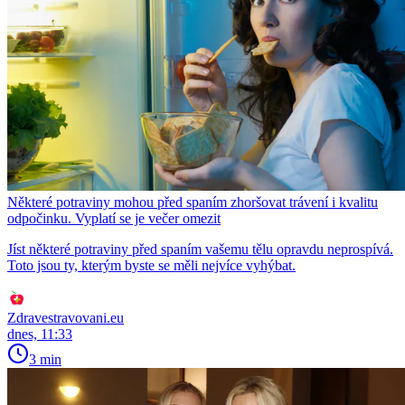
Některé potraviny mohou před spaním zhoršovat trávení i kvalitu
odpočinku. Vyplatí se je večer omezit
Jíst některé potraviny před spaním vašemu tělu opravdu neprospívá.
Toto jsou ty, kterým byste se měli nejvíce vyhýbat.
Zdravestravovani.eu
dnes, 11:33
3 min