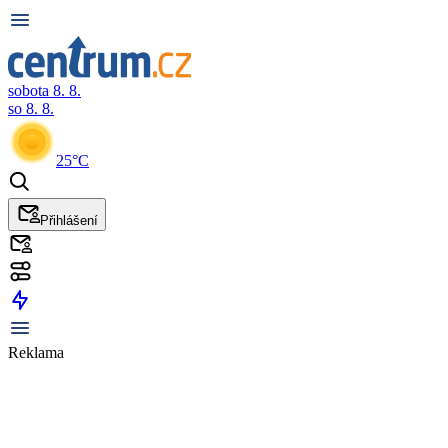
sobota 8. 8.
so 8. 8.
25°C
Přihlášení
Reklama