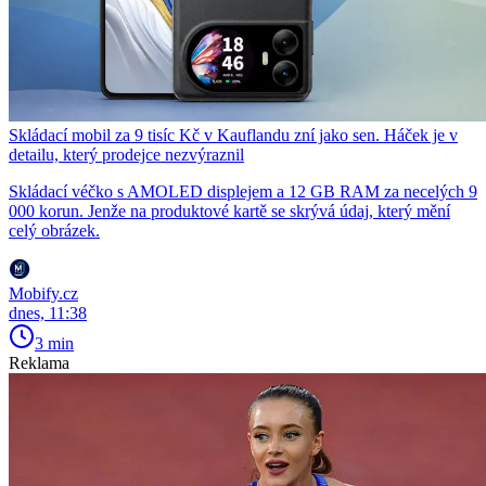
Skládací mobil za 9 tisíc Kč v Kauflandu zní jako sen. Háček je v
detailu, který prodejce nezvýraznil
Skládací véčko s AMOLED displejem a 12 GB RAM za necelých 9
000 korun. Jenže na produktové kartě se skrývá údaj, který mění
celý obrázek.
Mobify.cz
dnes, 11:38
3 min
Reklama