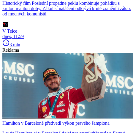
Historický film Poslední propadne peklu kombinuje pohádku s
krutou realitou doby. Zákulisí natáčení odkrývá kruté zranění i zákaz
od mocných komunistů.
V Telce
dnes, 11:59
3 min
Reklama
Hamilton v Barceloně předvedl výkon pravého šampiona