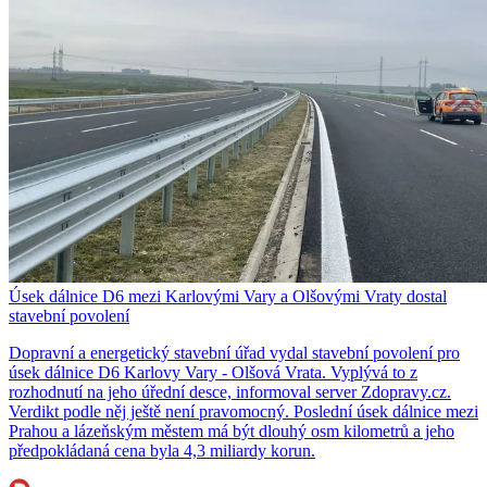
Úsek dálnice D6 mezi Karlovými Vary a Olšovými Vraty dostal
stavební povolení
Dopravní a energetický stavební úřad vydal stavební povolení pro
úsek dálnice D6 Karlovy Vary - Olšová Vrata. Vyplývá to z
rozhodnutí na jeho úřední desce, informoval server Zdopravy.cz.
Verdikt podle něj ještě není pravomocný. Poslední úsek dálnice mezi
Prahou a lázeňským městem má být dlouhý osm kilometrů a jeho
předpokládaná cena byla 4,3 miliardy korun.