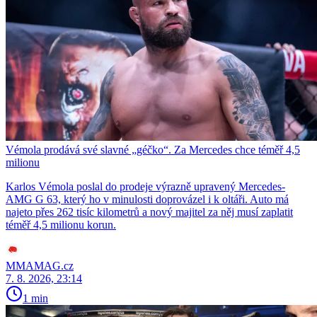
Vémola prodává své slavné „géčko“. Za Mercedes chce téměř 4,5
milionu
Karlos Vémola poslal do prodeje výrazně upravený Mercedes-
AMG G 63, který ho v minulosti doprovázel i k oltáři. Auto má
najeto přes 262 tisíc kilometrů a nový majitel za něj musí zaplatit
téměř 4,5 milionu korun.
MMAMAG.cz
7. 8. 2026, 23:14
1 min