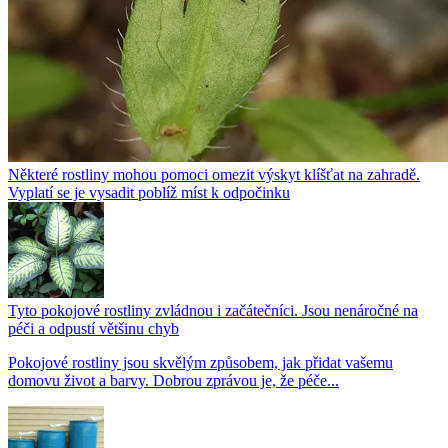
Některé rostliny mohou pomoci omezit výskyt klíšťat na zahradě.
Vyplatí se je vysadit poblíž míst k odpočinku
Tyto pokojové rostliny zvládnou i začátečníci. Jsou nenáročné na
péči a odpustí většinu chyb
Pokojové rostliny jsou skvělým způsobem, jak přidat vašemu
domovu život a barvy. Dobrou zprávou je, že péče...