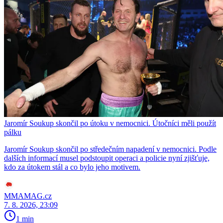
Jaromír Soukup skončil po útoku v nemocnici. Útočníci měli použít
pálku
Jaromír Soukup skončil po středečním napadení v nemocnici. Podle
dalších informací musel podstoupit operaci a policie nyní zjišťuje,
kdo za útokem stál a co bylo jeho motivem.
MMAMAG.cz
7. 8. 2026, 23:09
1 min