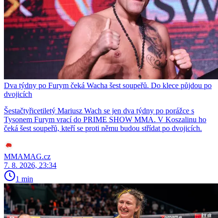
Dva týdny po Furym čeká Wacha šest soupeřů. Do klece půjdou po
dvojicích
Šestačtyřicetiletý Mariusz Wach se jen dva týdny po porážce s
Tysonem Furym vrací do PRIME SHOW MMA. V Koszalinu ho
čeká šest soupeřů, kteří se proti němu budou střídat po dvojicích.
MMAMAG.cz
7. 8. 2026, 23:34
1 min