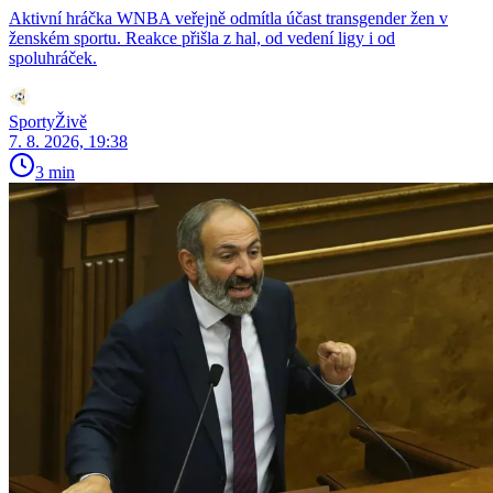
Aktivní hráčka WNBA veřejně odmítla účast transgender žen v
ženském sportu. Reakce přišla z hal, od vedení ligy i od
spoluhráček.
SportyŽivě
7. 8. 2026, 19:38
3 min