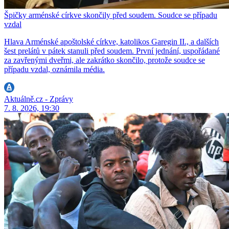
Špičky arménské církve skončily před soudem. Soudce se případu
vzdal
Hlava Arménské apoštolské církve, katolikos Garegin II., a dalších
šest prelátů v pátek stanuli před soudem. První jednání, uspořádané
za zavřenými dveřmi, ale zakrátko skončilo, protože soudce se
případu vzdal, oznámila média.
Aktuálně.cz - Zprávy
7. 8. 2026, 19:30