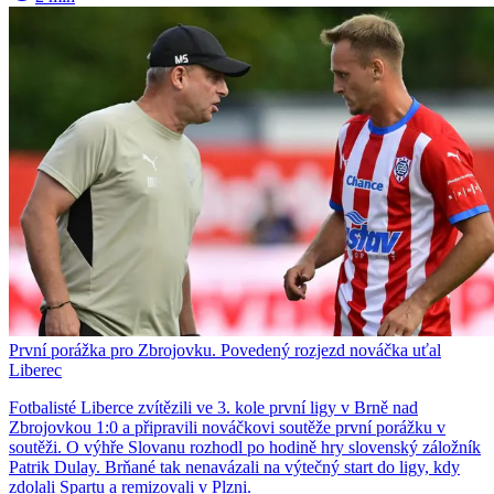
První porážka pro Zbrojovku. Povedený rozjezd nováčka uťal
Liberec
Fotbalisté Liberce zvítězili ve 3. kole první ligy v Brně nad
Zbrojovkou 1:0 a připravili nováčkovi soutěže první porážku v
soutěži. O výhře Slovanu rozhodl po hodině hry slovenský záložník
Patrik Dulay. Brňané tak nenavázali na výtečný start do ligy, kdy
zdolali Spartu a remizovali v Plzni.