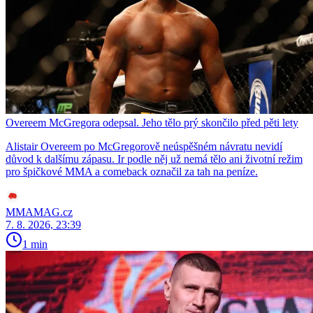
Overeem McGregora odepsal. Jeho tělo prý skončilo před pěti lety
Alistair Overeem po McGregorově neúspěšném návratu nevidí
důvod k dalšímu zápasu. Ir podle něj už nemá tělo ani životní režim
pro špičkové MMA a comeback označil za tah na peníze.
MMAMAG.cz
7. 8. 2026, 23:39
1 min