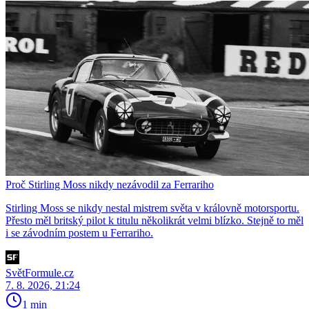
Proč Stirling Moss nikdy nezávodil za Ferrariho
Stirling Moss se nikdy nestal mistrem světa v královně motorsportu.
Přesto měl britský pilot k titulu několikrát velmi blízko. Stejně to měl
i se závodním postem u Ferrariho.
SvětFormule.cz
7. 8. 2026, 21:24
1 min