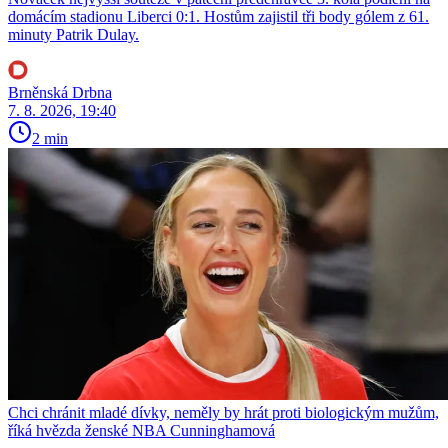
domácím stadionu Liberci 0:1. Hostům zajistil tři body gólem z 61.
minuty Patrik Dulay.
Brněnská Drbna
7. 8. 2026, 19:40
2 min
Chci chránit mladé dívky, neměly by hrát proti biologickým mužům,
říká hvězda ženské NBA Cunninghamová