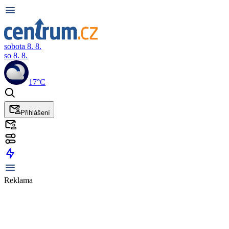
sobota 8. 8.
so 8. 8.
17°C
Přihlášení
Reklama