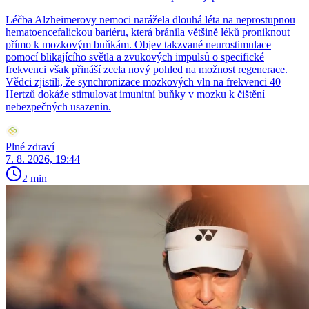
Léčba Alzheimerovy nemoci narážela dlouhá léta na neprostupnou
hematoencefalickou bariéru, která bránila většině léků proniknout
přímo k mozkovým buňkám. Objev takzvané neurostimulace
pomocí blikajícího světla a zvukových impulsů o specifické
frekvenci však přináší zcela nový pohled na možnost regenerace.
Vědci zjistili, že synchronizace mozkových vln na frekvenci 40
Hertzů dokáže stimulovat imunitní buňky v mozku k čištění
nebezpečných usazenin.
Plné zdraví
7. 8. 2026, 19:44
2 min