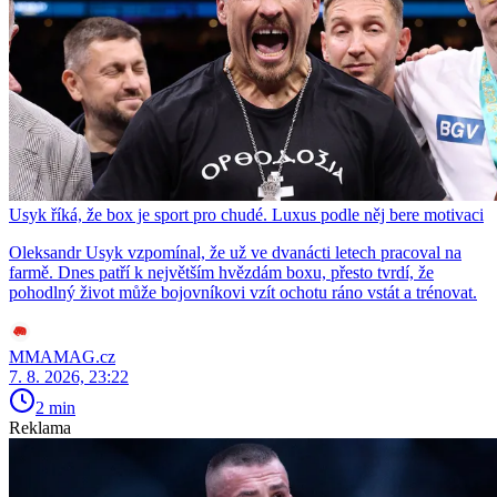
Usyk říká, že box je sport pro chudé. Luxus podle něj bere motivaci
Oleksandr Usyk vzpomínal, že už ve dvanácti letech pracoval na
farmě. Dnes patří k největším hvězdám boxu, přesto tvrdí, že
pohodlný život může bojovníkovi vzít ochotu ráno vstát a trénovat.
MMAMAG.cz
7. 8. 2026, 23:22
2 min
Reklama