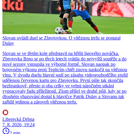
Slovan ovládl duel se Zbrojovkou. O vítěznou trefu se postaral
Dulay
Slovan se ve třetím kole představil na hřišti ligového nováčka.
Zbrojovka Brno se po třech letech vrátila do nejvyšší soutěže a do
nové sezony vstoupila ve výborné formě. Slovan naopak po
bojovném výkonu proti Teplicím chtěl znovu naskočit na vítěznou
vlnu. V úvodu duelu hlavní sudí po zásahu videorozhodčího zrušil
udělenou červenou kartu pro Zbrojovku. První půle tak skončila
bezbrankově, přesto si oba celky ve velmi náročném utkání
vypracovaly řadu příležitostí. Zlom přišel ve druhé půli, kdy se po
dlouhém vhazování dostal k hlavičce Patrik Dulay a Slovanu tak
zařídil jedinou a zároveň vítěznou trefu.
Liberecká Drbna
7. 8. 2026, 19:24
2 min