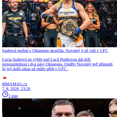
Szabová možná v Oktagonu skončila. Novotný ji už vidí v UFC
Lucia Szabová po výhře nad Lucií Pudilovou dál drží
neporazitelnost i dva pásy Oktagonu. Ondřej Novotný teď připustil,
že její další zápas už může přijít v UFC.
MMAMAG.cz
7. 8. 2026, 23:26
1 min