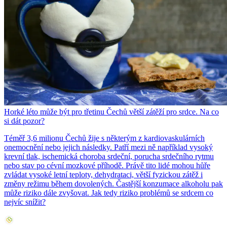
Horké léto může být pro třetinu Čechů větší zátěží pro srdce. Na co
si dát pozor?
Téměř 3,6 milionu Čechů žije s některým z kardiovaskulárních
onemocnění nebo jejich následky. Patří mezi ně například vysoký
krevní tlak, ischemická choroba srdeční, porucha srdečního rytmu
nebo stav po cévní mozkové příhodě. Právě tito lidé mohou hůře
zvládat vysoké letní teploty, dehydrataci, větší fyzickou zátěž i
změny režimu během dovolených. Častější konzumace alkoholu pak
může riziko dále zvyšovat. Jak tedy riziko problémů se srdcem co
nejvíc snížit?