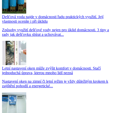
Dešťová voda najde v domácnosti řadu praktických využití. Její
vlastnosti oceníte i při úklidu
Způsoby využití dešťové vody nejen pro úklid domácnosti. 3 tipy a
rady jak dešťovku sbírat a uchovávat...
Letní nastavení oken může zvýšit komfort v domácnosti. Stačí
jednoduchá úprava, kterou mnoho lidí nezná
Nastavení oken na zimní či letní režim je vždy důležitým krokem k
zajištění pohodlí a energetické...