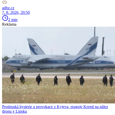
adbz.cz
7. 8. 2026, 20:50
2 min
Reklama
Protiruská hysterie a provokace z Kyjeva, reaguje Kreml na nález
dronu v Lipsku