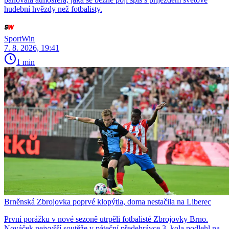
hudební hvězdy než fotbalisty.
SportWin
7. 8. 2026, 19:41
1 min
Brněnská Zbrojovka poprvé klopýtla, doma nestačila na Liberec
První porážku v nové sezoně utrpěli fotbalisté Zbrojovky Brno.
Nováček nejvyšší soutěže v páteční předehrávce 3. kola podlehl na