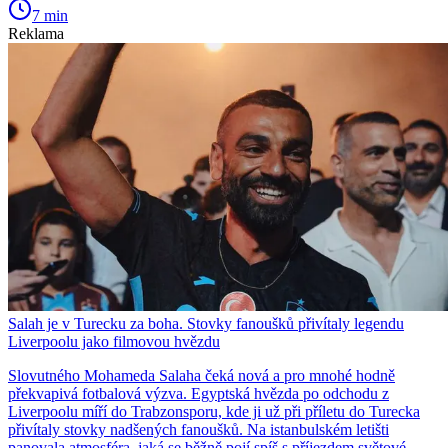
7 min
Reklama
Salah je v Turecku za boha. Stovky fanoušků přivítaly legendu
Liverpoolu jako filmovou hvězdu
Slovutného Mohameda Salaha čeká nová a pro mnohé hodně
překvapivá fotbalová výzva. Egyptská hvězda po odchodu z
Liverpoolu míří do Trabzonsporu, kde ji už při příletu do Turecka
přivítaly stovky nadšených fanoušků. Na istanbulském letišti
panovala atmosféra, jaká se běžně pojí spíš s příjezdem světové