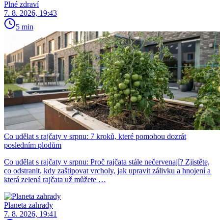
Plné zdraví
7. 8. 2026, 19:43
5 min
Co udělat s rajčaty v srpnu: 7 kroků, které pomohou dozrát
posledním plodům
Co udělat s rajčaty v srpnu: Proč rajčata stále nečervenají? Zjistěte,
co odstranit, kdy zaštipovat vrcholy, jak upravit zálivku a hnojení a
která zelená rajčata už můžete …
Planeta zahrady
7. 8. 2026, 19:41