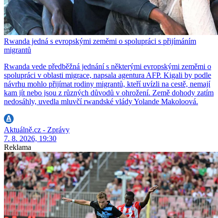
Rwanda jedná s evropskými zeměmi o spolupráci s přijímáním
migrantů
Rwanda vede předběžná jednání s některými evropskými zeměmi o
spolupráci v oblasti migrace, napsala agentura AFP. Kigali by podle
návrhu mohlo přijímat rodiny migrantů, kteří uvízli na cestě, nemají
kam jít nebo jsou z různých důvodů v ohrožení. Země dohody zatím
nedosáhly, uvedla mluvčí rwandské vlády Yolande Makoloová.
Aktuálně.cz - Zprávy
7. 8. 2026, 19:30
Reklama