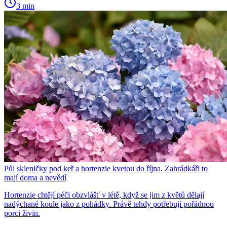
3 min
Půl skleničky pod keř a hortenzie kvetou do října. Zahrádkáři to
mají doma a nevědí
Hortenzie chtějí péči obzvlášť v létě, když se jim z květů dělají
nadýchané koule jako z pohádky. Právě tehdy potřebují pořádnou
porci živin.