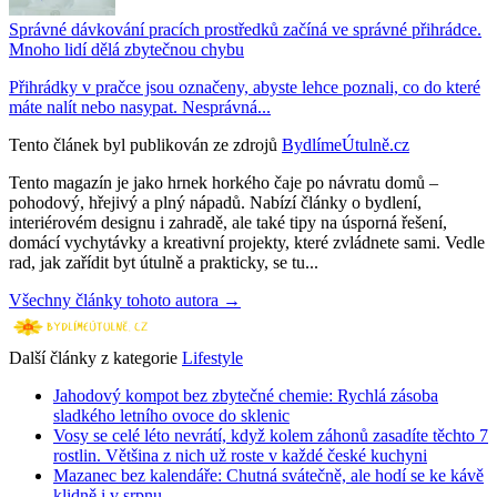
Správné dávkování pracích prostředků začíná ve správné přihrádce.
Mnoho lidí dělá zbytečnou chybu
Přihrádky v pračce jsou označeny, abyste lehce poznali, co do které
máte nalít nebo nasypat. Nesprávná...
Tento článek byl publikován ze zdrojů
BydlímeÚtulně.cz
Tento magazín je jako hrnek horkého čaje po návratu domů –
pohodový, hřejivý a plný nápadů. Nabízí články o bydlení,
interiérovém designu i zahradě, ale také tipy na úsporná řešení,
domácí vychytávky a kreativní projekty, které zvládnete sami. Vedle
rad, jak zařídit byt útulně a prakticky, se tu...
Všechny články tohoto autora →
Další články z kategorie
Lifestyle
Jahodový kompot bez zbytečné chemie: Rychlá zásoba
sladkého letního ovoce do sklenic
Vosy se celé léto nevrátí, když kolem záhonů zasadíte těchto 7
rostlin. Většina z nich už roste v každé české kuchyni
Mazanec bez kalendáře: Chutná svátečně, ale hodí se ke kávě
klidně i v srpnu