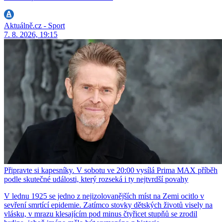
Aktuálně.cz - Sport
7. 8. 2026, 19:15
Připravte si kapesníky. V sobotu ve 20:00 vysílá Prima MAX příběh
podle skutečné události, který rozseká i ty nejtvrdší povahy
V lednu 1925 se jedno z nejizolovanějších míst na Zemi ocitlo v
sevření smrtící epidemie. Zatímco stovky dětských životů visely na
vlásku, v mrazu klesajícím pod minus čtyřicet stupňů se zrodil