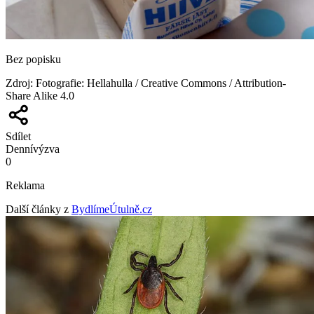
Bez popisku
Zdroj
:
Fotografie: Hellahulla / Creative Commons / Attribution-
Share Alike 4.0
Sdílet
Denní
výzva
0
Reklama
Další články z
BydlímeÚtulně.cz