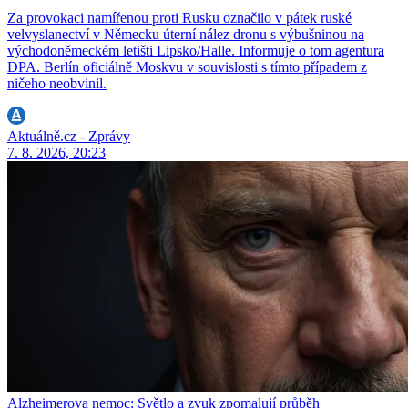
Za provokaci namířenou proti Rusku označilo v pátek ruské
velvyslanectví v Německu úterní nález dronu s výbušninou na
východoněmeckém letišti Lipsko/Halle. Informuje o tom agentura
DPA. Berlín oficiálně Moskvu v souvislosti s tímto případem z
ničeho neobvinil.
Aktuálně.cz - Zprávy
7. 8. 2026, 20:23
Alzheimerova nemoc: Světlo a zvuk zpomalují průběh