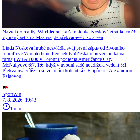
Návrat do reality. Wimbledonská šampionka Nosková ztratila téměř
vyhraný set a na Masters jde překvapivě z kola ven
Linda Nosková hrubě nezvládla svůj první zápas od životního
triumfu ve Wimbledonu. Perspektivní česká reprezentantka na
turnaji WTA 1000 v Torontu podlehla Američance Caty
McNallyové 6:7, 1:6, když v úvodní sadě neudržela vedení 5:1.
Překvapivá vítězka se ve třetím kole utká s Filipínkou Alexandrou
Ealaovou.
SportWin
7. 8. 2026, 19:43
1 min