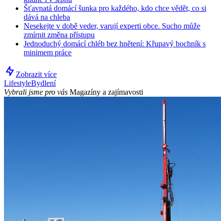
Šťavnatá domácí šunka pro každého, kdo chce vědět, co si
dává na chleba
Nesekejte v době veder, varují experti obce. Sucho může
zmírnit změna přístupu
Jednoduchý domácí chléb bez hnětení: Křupavý bochník s
minimem práce
Zobrazit více
Lifestyle
Bydlení
Vybrali jsme pro vás
Magazíny a zajímavosti