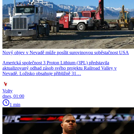
Nový objev v Nevadě může posílit surovinovou soběstačnost USA
Americká společnost 3 Proton Lithium (3PL) představila
aktualizovaný odhad zásob svého projektu Railroad Valley v
Nevadě. Ložisko obsahuje přibližně 31…
Volty
dnes, 01:00
1 min