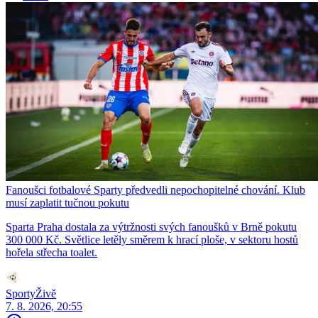
Fanoušci fotbalové Sparty předvedli nepochopitelné chování. Klub
musí zaplatit tučnou pokutu
Sparta Praha dostala za výtržnosti svých fanoušků v Brně pokutu
300 000 Kč. Světlice letěly směrem k hrací ploše, v sektoru hostů
hořela střecha toalet.
SportyŽivě
7. 8. 2026, 20:55