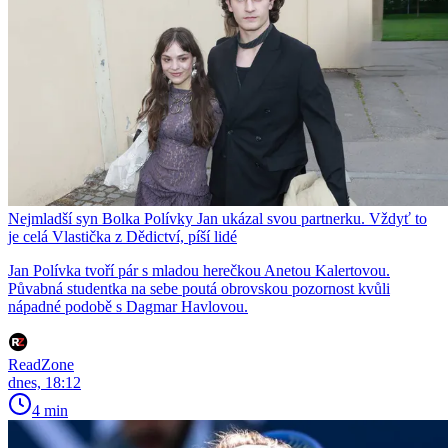
Nejmladší syn Bolka Polívky Jan ukázal svou partnerku. Vždyť to
je celá Vlastička z Dědictví, píší lidé
Jan Polívka tvoří pár s mladou herečkou Anetou Kalertovou.
Půvabná studentka na sebe poutá obrovskou pozornost kvůli
nápadné podobě s Dagmar Havlovou.
ReadZone
dnes, 18:12
4 min