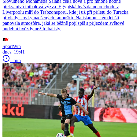
Slovutného Mohameda Salaha čeká nová a pro mnohé hodně
překvapivá fotbalová výzva. Egyptská hvězda po odchodu z
Liverpoolu míří do Trabzonsporu, kde ji už při příletu do Turecka
přivítaly stovky nadšených fanoušků. Na istanbulském letišti
panovala atmosféra, jaká se běžně pojí spíš s příjezdem světové
hudební hvězdy než fotbalisty.
SportWin
dnes, 19:41
1 min