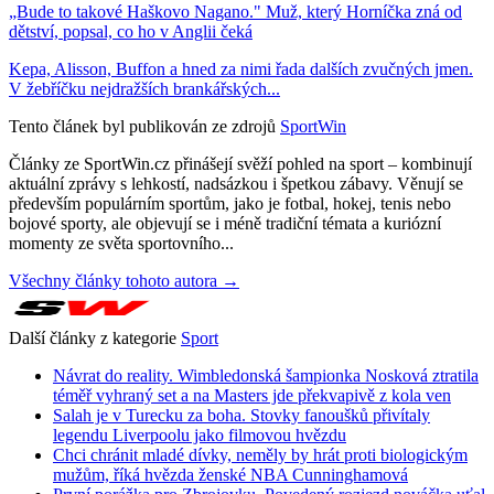
„Bude to takové Haškovo Nagano." Muž, který Horníčka zná od
dětství, popsal, co ho v Anglii čeká
Kepa, Alisson, Buffon a hned za nimi řada dalších zvučných jmen.
V žebříčku nejdražších brankářských...
Tento článek byl publikován ze zdrojů
SportWin
Články ze SportWin.cz přinášejí svěží pohled na sport – kombinují
aktuální zprávy s lehkostí, nadsázkou i špetkou zábavy. Věnují se
především populárním sportům, jako je fotbal, hokej, tenis nebo
bojové sporty, ale objevují se i méně tradiční témata a kuriózní
momenty ze světa sportovního...
Všechny články tohoto autora →
Další články z kategorie
Sport
Návrat do reality. Wimbledonská šampionka Nosková ztratila
téměř vyhraný set a na Masters jde překvapivě z kola ven
Salah je v Turecku za boha. Stovky fanoušků přivítaly
legendu Liverpoolu jako filmovou hvězdu
Chci chránit mladé dívky, neměly by hrát proti biologickým
mužům, říká hvězda ženské NBA Cunninghamová