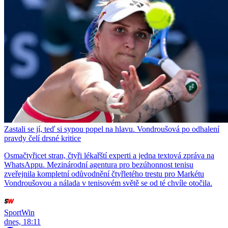
Zastali se jí, teď si sypou popel na hlavu. Vondroušová po odhalení
pravdy čelí drsné kritice
Osmačtyřicet stran, čtyři lékařští experti a jedna textová zpráva na
WhatsAppu. Mezinárodní agentura pro bezúhonnost tenisu
zveřejnila kompletní odůvodnění čtyřletého trestu pro Markétu
Vondroušovou a nálada v tenisovém světě se od té chvíle otočila.
SportWin
dnes, 18:11