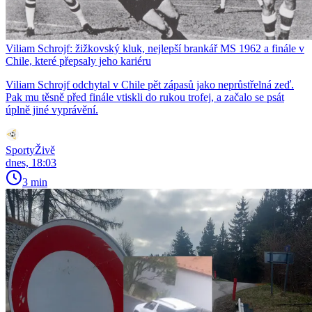
Viliam Schrojf: žižkovský kluk, nejlepší brankář MS 1962 a finále v
Chile, které přepsaly jeho kariéru
Viliam Schrojf odchytal v Chile pět zápasů jako neprůstřelná zeď.
Pak mu těsně před finále vtiskli do rukou trofej, a začalo se psát
úplně jiné vyprávění.
SportyŽivě
dnes, 18:03
3 min