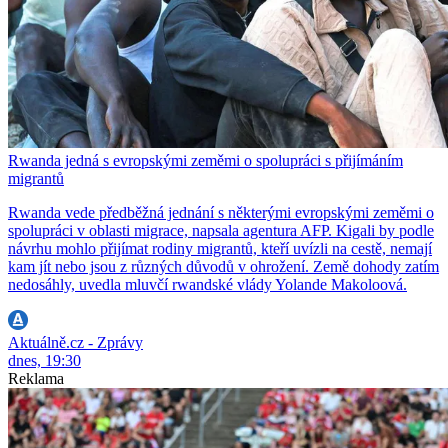
Rwanda jedná s evropskými zeměmi o spolupráci s přijímáním
migrantů
Rwanda vede předběžná jednání s některými evropskými zeměmi o
spolupráci v oblasti migrace, napsala agentura AFP. Kigali by podle
návrhu mohlo přijímat rodiny migrantů, kteří uvízli na cestě, nemají
kam jít nebo jsou z různých důvodů v ohrožení. Země dohody zatím
nedosáhly, uvedla mluvčí rwandské vlády Yolande Makoloová.
Aktuálně.cz - Zprávy
dnes, 19:30
Reklama