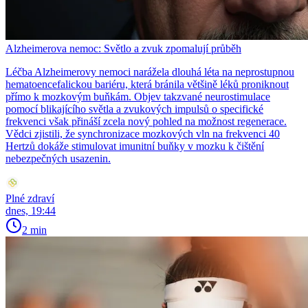
Alzheimerova nemoc: Světlo a zvuk zpomalují průběh
Léčba Alzheimerovy nemoci narážela dlouhá léta na neprostupnou
hematoencefalickou bariéru, která bránila většině léků proniknout
přímo k mozkovým buňkám. Objev takzvané neurostimulace
pomocí blikajícího světla a zvukových impulsů o specifické
frekvenci však přináší zcela nový pohled na možnost regenerace.
Vědci zjistili, že synchronizace mozkových vln na frekvenci 40
Hertzů dokáže stimulovat imunitní buňky v mozku k čištění
nebezpečných usazenin.
Plné zdraví
dnes, 19:44
2 min