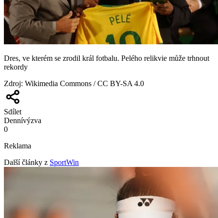
Dres, ve kterém se zrodil král fotbalu. Pelého relikvie může trhnout
rekordy
Zdroj
:
Wikimedia Commons / CC BY-SA 4.0
Sdílet
Denní
výzva
0
Reklama
Další články z
SportWin