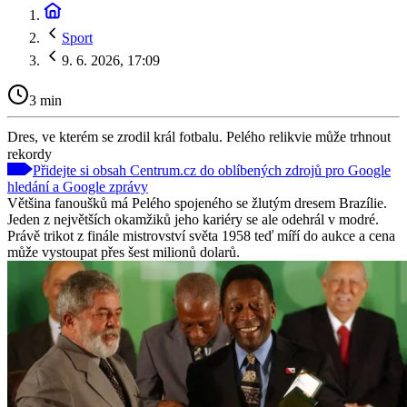
Sport
9. 6. 2026, 17:09
3 min
Dres, ve kterém se zrodil král fotbalu. Pelého relikvie může trhnout
rekordy
Přidejte si obsah Centrum.cz do oblíbených zdrojů pro Google
hledání a Google zprávy
Většina fanoušků má Pelého spojeného se žlutým dresem Brazílie.
Jeden z největších okamžiků jeho kariéry se ale odehrál v modré.
Právě trikot z finále mistrovství světa 1958 teď míří do aukce a cena
může vystoupat přes šest milionů dolarů.