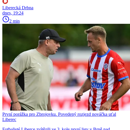
Liberecká Drbna
dnes, 19:24
2 min
První porážka pro Zbrojovku. Povedený rozjezd nováčka uťal
Liberec
Fotbalisté Liberce zvítězili ve 3. kole první ligy v Brně nad