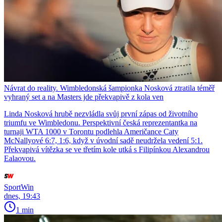
Návrat do reality. Wimbledonská šampionka Nosková ztratila téměř
vyhraný set a na Masters jde překvapivě z kola ven
Linda Nosková hrubě nezvládla svůj první zápas od životního
triumfu ve Wimbledonu. Perspektivní česká reprezentantka na
turnaji WTA 1000 v Torontu podlehla Američance Caty
McNallyové 6:7, 1:6, když v úvodní sadě neudržela vedení 5:1.
Překvapivá vítězka se ve třetím kole utká s Filipínkou Alexandrou
Ealaovou.
SportWin
dnes, 19:43
1 min