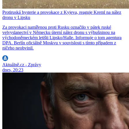
Protiruská hysterie a provokace z Kyjeva, reaguje Kreml na nález
dronu v Lipsku
Za provokaci namířenou proti Rusku označilo v pátek ruské
velvyslanectví v Německu úterní nález dronu s výbušninou na
východoněmeckém letišti Lipsko/Halle. Informuje o tom agentura
DPA. Berlín oficiálně Moskvu v souvislosti s tímto případem z
ničeho neobvinil.
Aktuálně.cz - Zprávy
dnes, 20:23