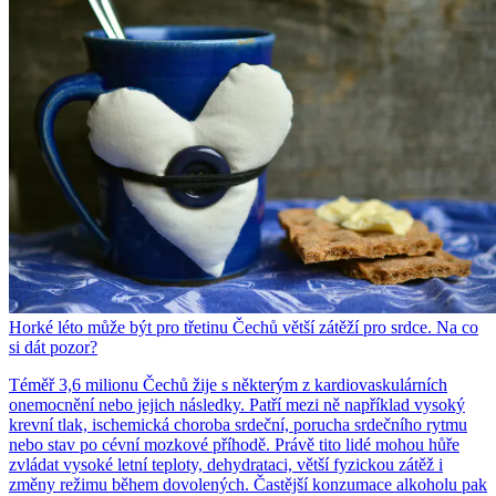
Horké léto může být pro třetinu Čechů větší zátěží pro srdce. Na co
si dát pozor?
Téměř 3,6 milionu Čechů žije s některým z kardiovaskulárních
onemocnění nebo jejich následky. Patří mezi ně například vysoký
krevní tlak, ischemická choroba srdeční, porucha srdečního rytmu
nebo stav po cévní mozkové příhodě. Právě tito lidé mohou hůře
zvládat vysoké letní teploty, dehydrataci, větší fyzickou zátěž i
změny režimu během dovolených. Častější konzumace alkoholu pak