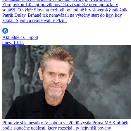
Zbrojovkou 1:0 a připravili nováčkovi soutěže první porážku v
soutěži. O výhře Slovanu rozhodl po hodině hry slovenský záložník
Patrik Dulay. Brňané tak nenavázali na výtečný start do ligy, kdy
zdolali Spartu a remizovali v Plzni.
Aktuálně.cz - Sport
dnes, 19:15
Připravte si kapesníky. V sobotu ve 20:00 vysílá Prima MAX příběh
podle skutečné události, který rozseká i ty nejtvrdší povahy