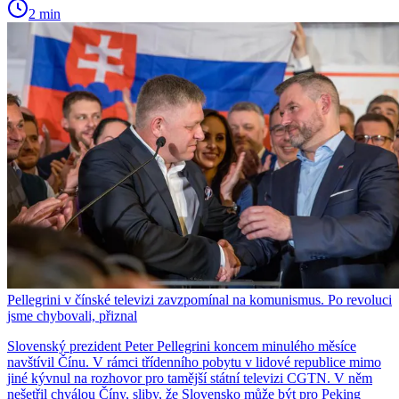
2 min
Pellegrini v čínské televizi zavzpomínal na komunismus. Po revoluci
jsme chybovali, přiznal
Slovenský prezident Peter Pellegrini koncem minulého měsíce
navštívil Čínu. V rámci třídenního pobytu v lidové republice mimo
jiné kývnul na rozhovor pro tamější státní televizi CGTN. V něm
nešetřil chválou Číny, sliby, že Slovensko může být pro Peking