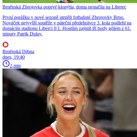
Brněnská Zbrojovka poprvé klopýtla, doma nestačila na Liberec
První porážku v nové sezoně utrpěli fotbalisté Zbrojovky Brno.
Nováček nejvyšší soutěže v páteční předehrávce 3. kola podlehl na
domácím stadionu Liberci 0:1. Hostům zajistil tři body gólem z 61.
minuty Patrik Dulay.
Brněnská Drbna
dnes, 19:40
2 min