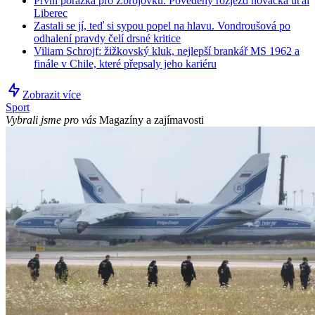
První porážka pro Zbrojovku. Povedený rozjezd nováčka uťal
Liberec
Zastali se jí, teď si sypou popel na hlavu. Vondroušová po
odhalení pravdy čelí drsné kritice
Viliam Schrojf: žižkovský kluk, nejlepší brankář MS 1962 a
finále v Chile, které přepsaly jeho kariéru
Zobrazit více
Sport
Vybrali jsme pro vás
Magazíny a zajímavosti