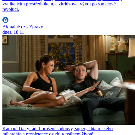
vynikajícím prostředníkem, a zkritizoval vývoj po sametové
revoluci.
Aktuálně.cz - Zprávy
dnes, 18:11
Kamarád taky rád: Porušení smlouvy, superjachta ruského
miliardáře a propletenec osudů v reálném životě