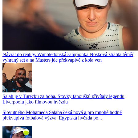
Návrat do reality. Wimbledonská šampionka Nosková ztratila téměř
vyhraný set a na Masters jde překvapivě z kola ven
Salah je v Turecku za boha. Stovky fanoušků přivítaly legendu
Liverpoolu jako filmovou hvězdu
Slovutného Mohameda Salaha čeká nová a pro mnohé hodně
překvapivá fotbalová výzva. Egyptská hvězda po...