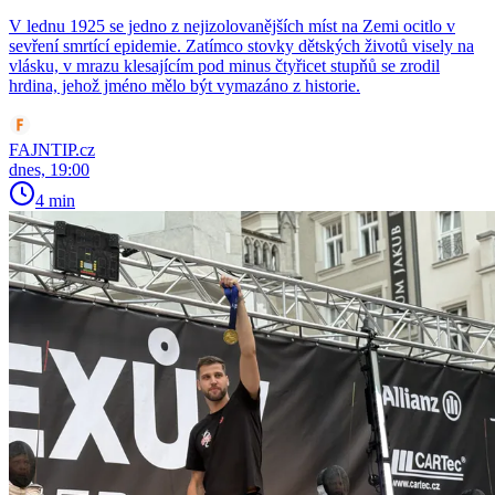
V lednu 1925 se jedno z nejizolovanějších míst na Zemi ocitlo v
sevření smrtící epidemie. Zatímco stovky dětských životů visely na
vlásku, v mrazu klesajícím pod minus čtyřicet stupňů se zrodil
hrdina, jehož jméno mělo být vymazáno z historie.
FAJNTIP.cz
dnes, 19:00
4 min