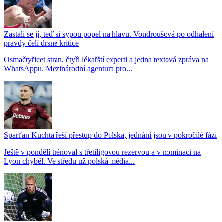
Zastali se jí, teď si sypou popel na hlavu. Vondroušová po odhalení
pravdy čelí drsné kritice
Osmačtyřicet stran, čtyři lékařští experti a jedna textová zpráva na
WhatsAppu. Mezinárodní agentura pro...
Sparťan Kuchta řeší přestup do Polska, jednání jsou v pokročilé fázi
Ještě v pondělí trénoval s třetiligovou rezervou a v nominaci na
Lyon chyběl. Ve středu už polská média...