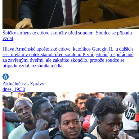
Špičky arménské církve skončily před soudem. Soudce se případu
vzdal
Hlava Arménské apoštolské církve, katolikos Garegin II., a dalších
šest prelátů v pátek stanuli před soudem. První jednání, uspořádané
za zavřenými dveřmi, ale zakrátko skončilo, protože soudce se
případu vzdal, oznámila média.
Aktuálně.cz - Zprávy
dnes, 19:30