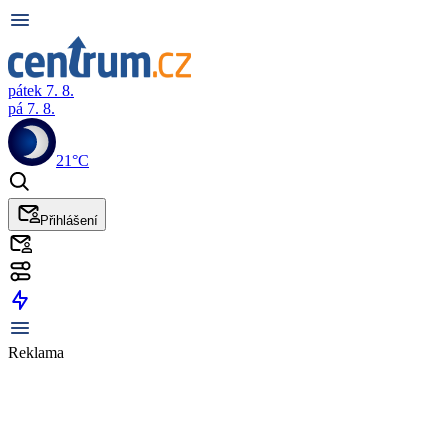
pátek 7. 8.
pá 7. 8.
21°C
Přihlášení
Reklama