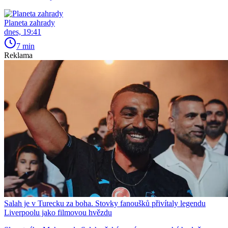
Planeta zahrady
dnes, 19:41
7 min
Reklama
Salah je v Turecku za boha. Stovky fanoušků přivítaly legendu
Liverpoolu jako filmovou hvězdu