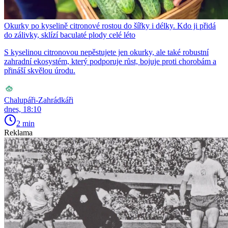
Okurky po kyselině citronové rostou do šířky i délky. Kdo ji přidá
do zálivky, sklízí baculaté plody celé léto
S kyselinou citronovou nepěstujete jen okurky, ale také robustní
zahradní ekosystém, který podporuje růst, bojuje proti chorobám a
přináší skvělou úrodu.
Chalupáři-Zahrádkáři
dnes, 18:10
2 min
Reklama