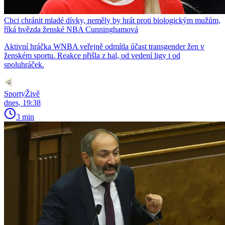
Chci chránit mladé dívky, neměly by hrát proti biologickým mužům,
říká hvězda ženské NBA Cunninghamová
Aktivní hráčka WNBA veřejně odmítla účast transgender žen v
ženském sportu. Reakce přišla z hal, od vedení ligy i od
spoluhráček.
SportyŽivě
dnes, 19:38
3 min