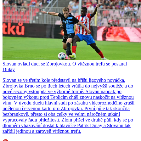
Slovan ovládl duel se Zbrojovkou. O vítěznou trefu se postaral
Dulay
Slovan se ve třetím kole představil na hřišti ligového nováčka.
Zbrojovka Brno se po třech letech vrátila do nejvyšší soutěže a do
nové sezony vstoupila ve výborné formě. Slovan naopak po
bojovném výkonu proti Teplicím chtěl znovu naskočit na vítěznou
vlnu. V úvodu duelu hlavní sudí po zásahu videorozhodčího zrušil
udělenou červenou kartu pro Zbrojovku. První půle tak skončila
bezbrankově, přesto si oba celky ve velmi náročném utkání
vypracovaly řadu příležitostí. Zlom přišel ve druhé půli, kdy se po
dlouhém vhazování dostal k hlavičce Patrik Dulay a Slovanu tak
zařídil jedinou a zároveň vítěznou trefu.