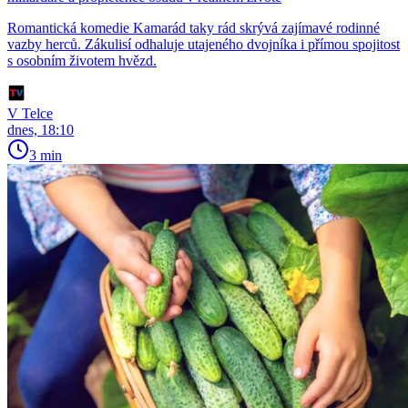
Romantická komedie Kamarád taky rád skrývá zajímavé rodinné
vazby herců. Zákulisí odhaluje utajeného dvojníka i přímou spojitost
s osobním životem hvězd.
V Telce
dnes, 18:10
3 min