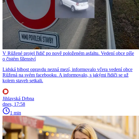
V Růžené projel řidič po nově položeném asfaltu. Vedení obce píše
o čistém šílenství
Lidská blbost opravdu nezná mezí, informovalo včera vedení obce
Růžená na svém facebooku. A informovalo, s jakými řidiči se už
kolem staveb setkali.
Jihlavská Drbna
dnes, 17:58
1 min