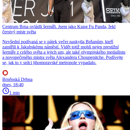
Centrum Brna ovládli šermíři. Jsem jako Kung Fu Panda, řekl
čerstvý mistr světa
Nevšední podívaná se v pátek večer naskytla Brňanům, kteří
zamířili k Jakubskému náměstí. Vidět totiž mohli nejen prestižní
šermíře z celého světa a jejich um, ale také olympijského medailistu
a novopečeného mistra světa Alexandera Choupenitche. Podívejte
se, jak to v srdci jihomoravské metropole vypadalo.
Brněnská Drbna
dnes, 18:40
1 min