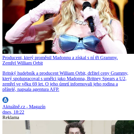
Producent, který proměnil Madonnu a získal s ní tři Grammy.
Zemřel William Orbit
Britský hudebník a producent William Orbit, držitel ceny Grammy,
který spolupracoval s umělci jako Madonna, Britney Spears a U2,
zemřel ve věku 69 let. O jeho úmrtí informovali jeho rodina a
přátelé, napsala agentura AFP.
Aktuálně.cz - Magazín
dnes, 18:22
Reklama