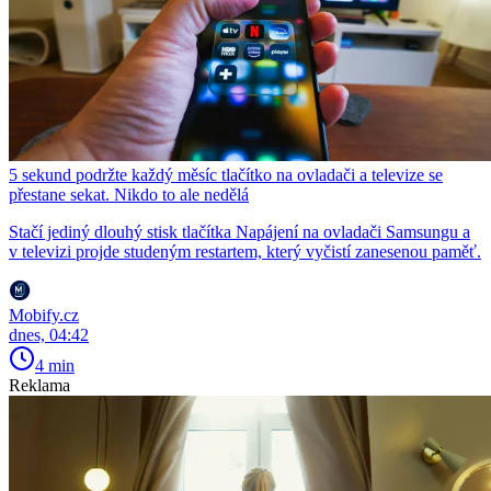
5 sekund podržte každý měsíc tlačítko na ovladači a televize se
přestane sekat. Nikdo to ale nedělá
Stačí jediný dlouhý stisk tlačítka Napájení na ovladači Samsungu a
v televizi projde studeným restartem, který vyčistí zanesenou paměť.
Mobify.cz
dnes, 04:42
4 min
Reklama