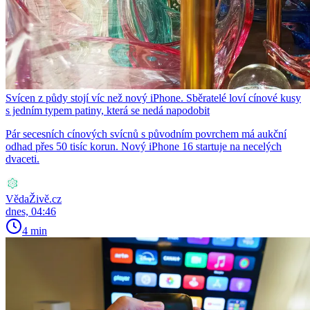
Svícen z půdy stojí víc než nový iPhone. Sběratelé loví cínové kusy
s jedním typem patiny, která se nedá napodobit
Pár secesních cínových svícnů s původním povrchem má aukční
odhad přes 50 tisíc korun. Nový iPhone 16 startuje na necelých
dvaceti.
VědaŽivě.cz
dnes, 04:46
4 min