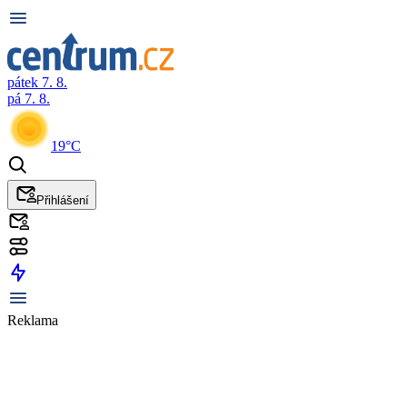
pátek 7. 8.
pá 7. 8.
19°C
Přihlášení
Reklama