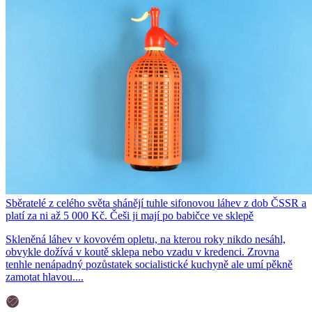
Sběratelé z celého světa shánějí tuhle sifonovou láhev z dob ČSSR a
platí za ni až 5 000 Kč. Češi ji mají po babičce ve sklepě
Skleněná láhev v kovovém opletu, na kterou roky nikdo nesáhl,
obvykle dožívá v koutě sklepa nebo vzadu v kredenci. Zrovna
tenhle nenápadný pozůstatek socialistické kuchyně ale umí pěkně
zamotat hlavou....