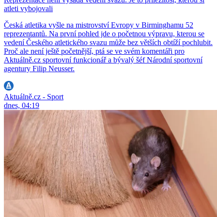
atleti vybojovali
Česká atletika vyšle na mistrovství Evropy v Birminghamu 52
reprezentantů. Na první pohled jde o početnou výpravu, kterou se
vedení Českého atletického svazu může bez větších obtíží pochlubit.
Proč ale není ještě početnější, ptá se ve svém komentáři pro
Aktuálně.cz sportovní funkcionář a bývalý šéf Národní sportovní
agentury Filip Neusser.
Aktuálně.cz - Sport
dnes, 04:19