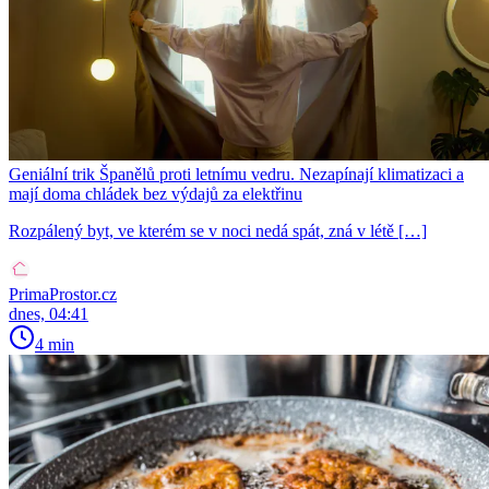
Geniální trik Španělů proti letnímu vedru. Nezapínají klimatizaci a
mají doma chládek bez výdajů za elektřinu
Rozpálený byt, ve kterém se v noci nedá spát, zná v létě […]
PrimaProstor.cz
dnes, 04:41
4 min