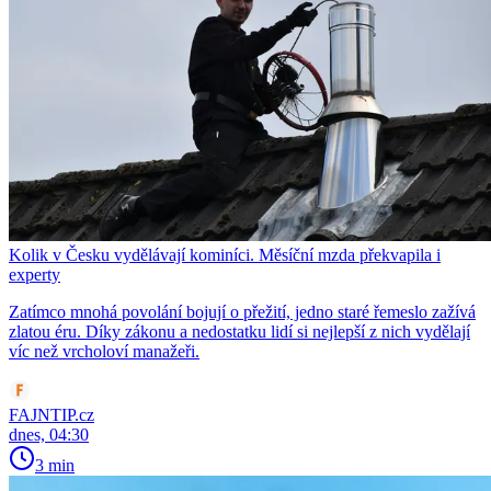
Kolik v Česku vydělávají kominíci. Měsíční mzda překvapila i
experty
Zatímco mnohá povolání bojují o přežití, jedno staré řemeslo zažívá
zlatou éru. Díky zákonu a nedostatku lidí si nejlepší z nich vydělají
víc než vrcholoví manažeři.
FAJNTIP.cz
dnes, 04:30
3 min