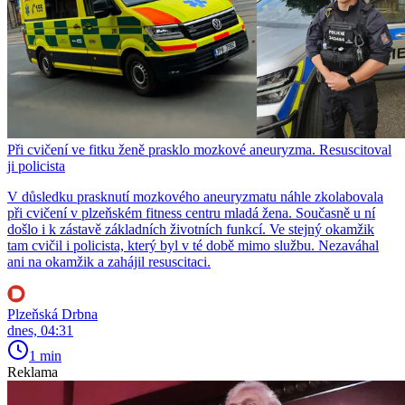
Při cvičení ve fitku ženě prasklo mozkové aneuryzma. Resuscitoval
ji policista
V důsledku prasknutí mozkového aneuryzmatu náhle zkolabovala
při cvičení v plzeňském fitness centru mladá žena. Současně u ní
došlo i k zástavě základních životních funkcí. Ve stejný okamžik
tam cvičil i policista, který byl v té době mimo službu. Nezaváhal
ani na okamžik a zahájil resuscitaci.
Plzeňská Drbna
dnes, 04:31
1 min
Reklama