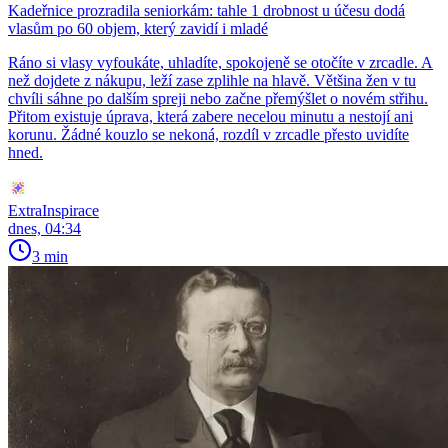
Kadeřnice prozradila seniorkám: tahle 1 drobnost u účesu dodá
vlasům po 60 objem, který zavidí i mladé
Ráno si vlasy vyfoukáte, uhladíte, spokojeně se otočíte v zrcadle. A
než dojdete z nákupu, leží zase zplihle na hlavě. Většina žen v tu
chvíli sáhne po dalším spreji nebo začne přemýšlet o novém střihu.
Přitom existuje úprava, která zabere necelou minutu a nestojí ani
korunu. Žádné kouzlo se nekoná, rozdíl v zrcadle přesto uvidíte
hned.
ExtraInspirace
dnes, 04:34
3 min