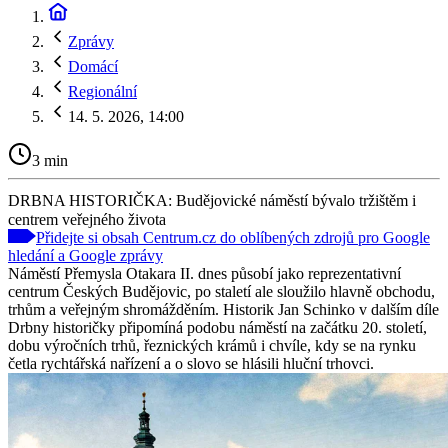
Zprávy
Domácí
Regionální
14. 5. 2026, 14:00
3 min
DRBNA HISTORIČKA: Budějovické náměstí bývalo tržištěm i
centrem veřejného života
Přidejte si obsah Centrum.cz do oblíbených zdrojů pro Google
hledání a Google zprávy
Náměstí Přemysla Otakara II. dnes působí jako reprezentativní
centrum Českých Budějovic, po staletí ale sloužilo hlavně obchodu,
trhům a veřejným shromážděním. Historik Jan Schinko v dalším díle
Drbny historičky připomíná podobu náměstí na začátku 20. století,
dobu výročních trhů, řeznických krámů i chvíle, kdy se na rynku
četla rychtářská nařízení a o slovo se hlásili hluční trhovci.