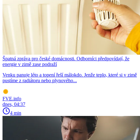
Špatná zpráva pro české domácnosti. Odborníci předpovídají, že
energie v zimě zase podraží
Venku panuje léto a topení řeší málokdo. Jenže teplo, které si v zimě
pustíme z radiátoru nebo plynového...
FVE.info
dnes, 04:37
4 min