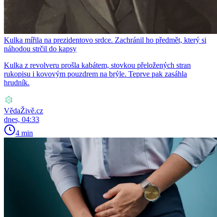
Kulka mířila na prezidentovo srdce. Zachránil ho předmět, který si
náhodou strčil do kapsy
Kulka z revolveru prošla kabátem, stovkou přeložených stran
rukopisu i kovovým pouzdrem na brýle. Teprve pak zasáhla
hrudník.
VědaŽivě.cz
dnes, 04:33
4 min