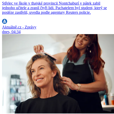
Střelec ve škole v thajské provincii Nontchaburí v pátek zabil
jednoho učitele a zranil čtyři lidi. Pachatelem byl student, který se
posléze zastřelil, uvedla podle agentury Reuters policie.
Aktuálně.cz - Zprávy
dnes, 04:34