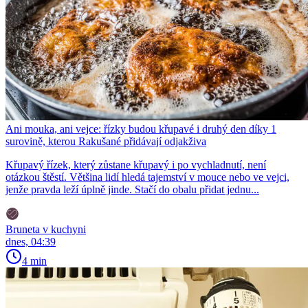
Ani mouka, ani vejce: řízky budou křupavé i druhý den díky 1
surovině, kterou Rakušané přidávají odjakživa
Křupavý řízek, který zůstane křupavý i po vychladnutí, není
otázkou štěstí. Většina lidí hledá tajemství v mouce nebo ve vejci,
jenže pravda leží úplně jinde. Stačí do obalu přidat jednu...
Bruneta v kuchyni
dnes, 04:39
4 min