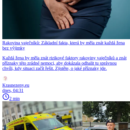
Rakovina vaječníků: Základní fakta, která by měla znát každá žena
bez výjimky
Každá žena by měla znát rizikové faktory rakoviny vaječníků a znát
příznaky této zrádné nemoci, aby dokázala odhalit tu správnou
chvíli, kdy situaci začít řešit. Zjistěte, o jaké příznaky jde.
Krasnezeny.eu
dnes, 04:31
2 min