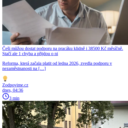
Češi můžou dostat podporu na pracáku klidně i 38500 Kč měsíčně.
Stačí ale 1 chyba a přijdou o ni
Reforma, která začala platit od ledna 2026, zvedla podporu v
nezaměstnanosti na […]
Zodpovime.cz
dnes, 04:36
3 min