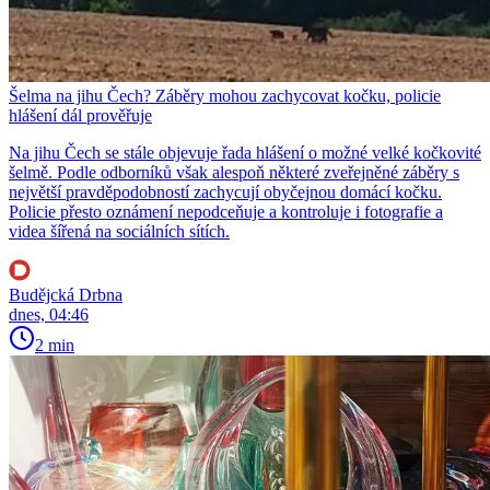
Šelma na jihu Čech? Záběry mohou zachycovat kočku, policie
hlášení dál prověřuje
Na jihu Čech se stále objevuje řada hlášení o možné velké kočkovité
šelmě. Podle odborníků však alespoň některé zveřejněné záběry s
největší pravděpodobností zachycují obyčejnou domácí kočku.
Policie přesto oznámení nepodceňuje a kontroluje i fotografie a
videa šířená na sociálních sítích.
Budějcká Drbna
dnes, 04:46
2 min