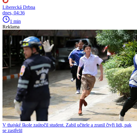
Liberecká Drbna
dnes, 04:36
1 min
Reklama
V thajské škole zaútočil student. Zabil učitele a zranil čtyři lidi, pak
se zastřelil