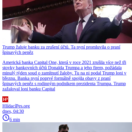
Trump žaluje banku za zrušení účtů. Ta nyní promluvila o praní
špinavých peněz
Americká banka Capital One, která v roce 2021 zrušila více než tři
stovky bankovních účtů Donalda Trumpa a jeho firem, požádala
minulý týden soud o zamítnutí žaloby. Tu na ni podal Trump loni v
březnu. Banka nyní poprvé formálně spojila obavy z praní
špinavých peněz s rodinným podnikem prezidenta Trumpa. Trump
zažaloval loni banku Capital
HlídacíPes.org
dnes, 04:30
6 min