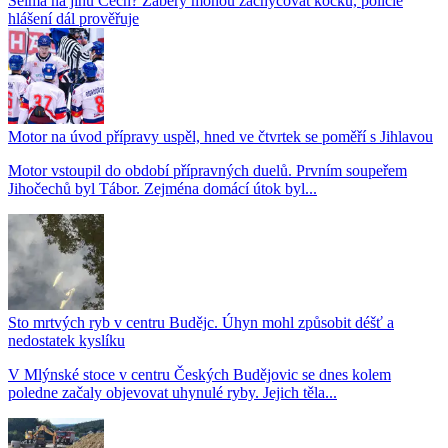
Šelma na jihu Čech? Záběry mohou zachycovat kočku, policie
hlášení dál prověřuje
Motor na úvod přípravy uspěl, hned ve čtvrtek se poměří s Jihlavou
Motor vstoupil do období přípravných duelů. Prvním soupeřem
Jihočechů byl Tábor. Zejména domácí útok byl...
Sto mrtvých ryb v centru Budějc. Úhyn mohl způsobit déšť a
nedostatek kyslíku
V Mlýnské stoce v centru Českých Budějovic se dnes kolem
poledne začaly objevovat uhynulé ryby. Jejich těla...