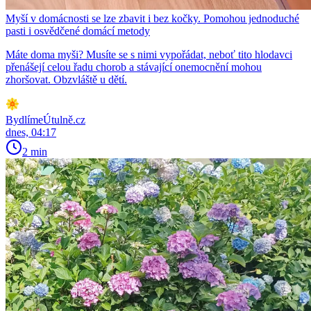
Myší v domácnosti se lze zbavit i bez kočky. Pomohou jednoduché
pasti i osvědčené domácí metody
Máte doma myši? Musíte se s nimi vypořádat, neboť tito hlodavci
přenášejí celou řadu chorob a stávající onemocnění mohou
zhoršovat. Obzvláště u dětí.
BydlímeÚtulně.cz
dnes, 04:17
2 min