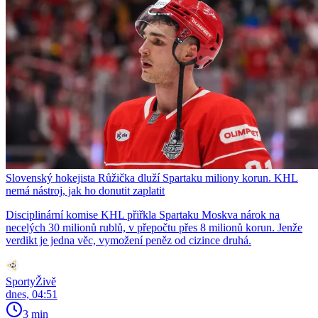
Slovenský hokejista Růžička dluží Spartaku miliony korun. KHL
nemá nástroj, jak ho donutit zaplatit
Disciplinární komise KHL přiřkla Spartaku Moskva nárok na
necelých 30 milionů rublů, v přepočtu přes 8 milionů korun. Jenže
verdikt je jedna věc, vymožení peněz od cizince druhá.
SportyŽivě
dnes, 04:51
3 min