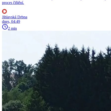
proces čištění.
Jihlavská Drbna
dnes, 04:49
2 min