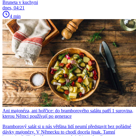
Bruneta v kuchyni
dnes, 04:21
4 min
Ani majonéza, ani hořčice: do bramborového salátu patří 1 surovina,
kterou Němci používají po generace
Bramborový salát si u nás většina lidí neumí představit bez pořádné
dávky majonézy. V Německu to chodí docela jinak. Tamní