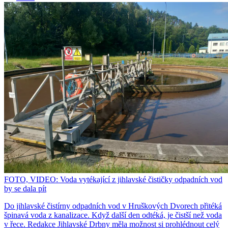
FOTO, VIDEO: Voda vytékající z jihlavské čističky odpadních vod
by se dala pít
Do jihlavské čistírny odpadních vod v Hruškových Dvorech přitéká
špinavá voda z kanalizace. Když další den odtéká, je čistší než voda
v řece. Redakce Jihlavské Drbny měla možnost si prohlédnout celý