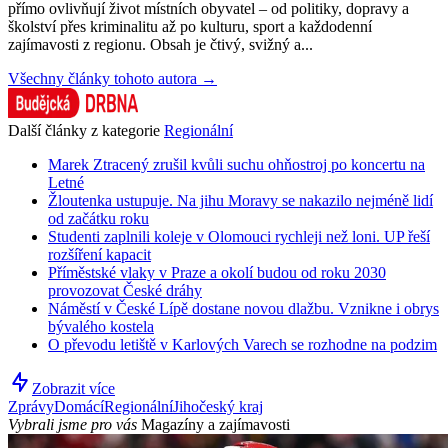
přímo ovlivňují život místních obyvatel – od politiky, dopravy a
školství přes kriminalitu až po kulturu, sport a každodenní
zajímavosti z regionu. Obsah je čtivý, svižný a...
Všechny články tohoto autora →
Další články z kategorie
Regionální
Marek Ztracený zrušil kvůli suchu ohňostroj po koncertu na
Letné
Žloutenka ustupuje. Na jihu Moravy se nakazilo nejméně lidí
od začátku roku
Studenti zaplnili koleje v Olomouci rychleji než loni. UP řeší
rozšíření kapacit
Příměstské vlaky v Praze a okolí budou od roku 2030
provozovat České dráhy
Náměstí v České Lípě dostane novou dlažbu. Vznikne i obrys
bývalého kostela
O převodu letiště v Karlových Varech se rozhodne na podzim
Zobrazit více
Zprávy
Domácí
Regionální
Jihočeský kraj
Vybrali jsme pro vás
Magazíny a zajímavosti