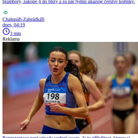
brambory, zakope ji do hlízy a za pár týdnů ukazuje čerstvé kořínky.
Chalupáři-Zahrádkáři
dnes, 04:19
3 min
Reklama
Reprezentace není výsada vedení svazu. Je to příležitost, kterou si