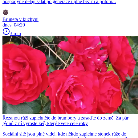
hospodyně dělají salát po generace úplně bez ní a přitom...
Bruneta v kuchyni
dnes, 04:20
3 min
Řezanou růži zapíchněte do brambory a zasaďte do země. Za pár
týdnů z ní vyroste keř, který kvete celé roky
Sociální sítě jsou plné videí, kde někdo zapíchne stonek růže do