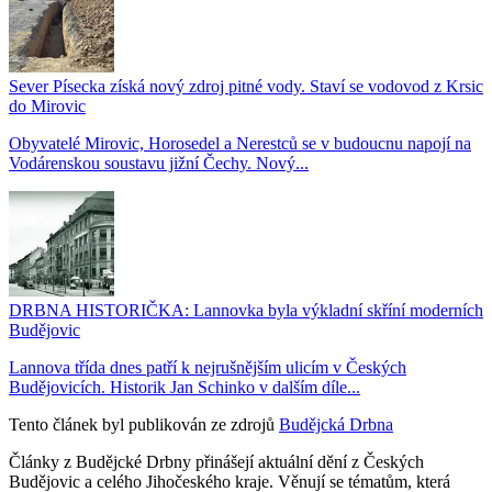
Sever Písecka získá nový zdroj pitné vody. Staví se vodovod z Krsic
do Mirovic
Obyvatelé Mirovic, Horosedel a Nerestců se v budoucnu napojí na
Vodárenskou soustavu jižní Čechy. Nový...
DRBNA HISTORIČKA: Lannovka byla výkladní skříní moderních
Budějovic
Lannova třída dnes patří k nejrušnějším ulicím v Českých
Budějovicích. Historik Jan Schinko v dalším díle...
Tento článek byl publikován ze zdrojů
Budějcká Drbna
Články z Budějcké Drbny přinášejí aktuální dění z Českých
Budějovic a celého Jihočeského kraje. Věnují se tématům, která