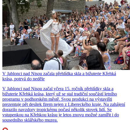
V Jablonci nad Nisou začala přehlídka skla a bižuterie Křehká
krása, potrvá do neděle
V Jablonci nad Nisou začal včera 15. ročník přehlídky skla a
bižuterie Křehká krása, který už se stal tradiční součástí letního
programu v podhorském městě. Svou produkci na výstavišti
prezentuje pět desítek firem nejen z Libereckého kraje. Na zahájení
dorazilo navzdory tropickému počasí několik stovek lidí. Se
vstupenkou na Křehkou krásu je letos znovu možné zamířit i do
sousedního sklářského muzea.