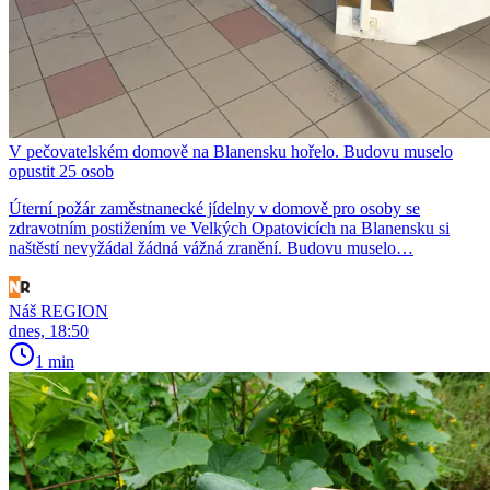
V pečovatelském domově na Blanensku hořelo. Budovu muselo
opustit 25 osob
Úterní požár zaměstnanecké jídelny v domově pro osoby se
zdravotním postižením ve Velkých Opatovicích na Blanensku si
naštěstí nevyžádal žádná vážná zranění. Budovu muselo…
Náš REGION
dnes, 18:50
1 min