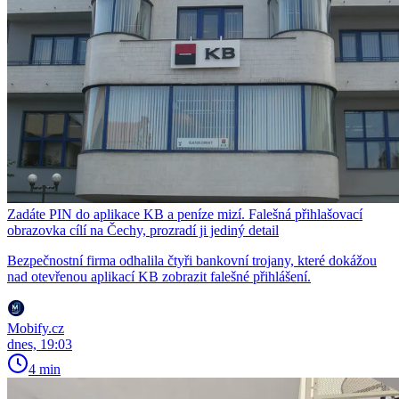
Zadáte PIN do aplikace KB a peníze mizí. Falešná přihlašovací
obrazovka cílí na Čechy, prozradí ji jediný detail
Bezpečnostní firma odhalila čtyři bankovní trojany, které dokážou
nad otevřenou aplikací KB zobrazit falešné přihlášení.
Mobify.cz
dnes, 19:03
4 min