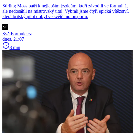
Stirling Moss patří k nejlepším jezdcům, kteří závodili ve formuli 1,
ale nedosáhli na mistrovský titul. Vybrali jsme čtyři epická vítězství,
která britský pilot dobyl ve světě motorsportu.
SvětFormule.cz
dnes, 21:07
3 min