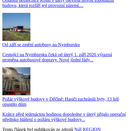
Oblastní nemocnice Kolín v úterý otevřela novou třípodlažní
budovu, která rozšíří její provozní zázemí....
Od září se změní autobusy na Nymbursku
Cestující na Nymbursku čeká od úterý 1. září 2026 výrazná
proměna autobusové dopravy. Nové jízdní řády...
Požár výškové budovy v Děčíně: Hasiči zachránili byty, 13 lidí
opustilo dům
Krátce před jedenáctou hodinou dopoledne v úterý přijalo operační
středisko hlášení o požáru výškové budovy...
Tento článek byl publikován ze zdrojů
Náš REGION