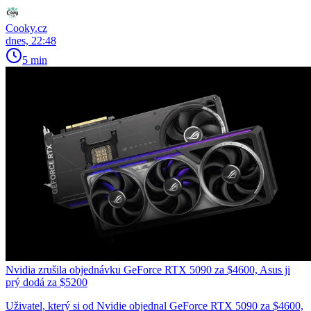
Cooky.cz
dnes, 22:48
5 min
Nvidia zrušila objednávku GeForce RTX 5090 za $4600, Asus ji
prý dodá za $5200
Uživatel, který si od Nvidie objednal GeForce RTX 5090 za $4600,