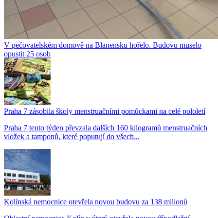
V pečovatelském domově na Blanensku hořelo. Budovu muselo
opustit 25 osob
Praha 7 zásobila školy menstruačními pomůckami na celé pololetí
Praha 7 tento týden převzala dalších 160 kilogramů menstruačních
vložek a tamponů, které poputují do všech...
Kolínská nemocnice otevřela novou budovu za 138 milionů