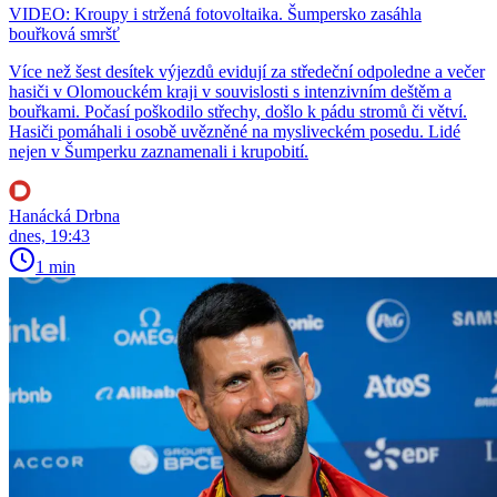
VIDEO: Kroupy i stržená fotovoltaika. Šumpersko zasáhla
bouřková smršť
Více než šest desítek výjezdů evidují za středeční odpoledne a večer
hasiči v Olomouckém kraji v souvislosti s intenzivním deštěm a
bouřkami. Počasí poškodilo střechy, došlo k pádu stromů či větví.
Hasiči pomáhali i osobě uvězněné na mysliveckém posedu. Lidé
nejen v Šumperku zaznamenali i krupobití.
Hanácká Drbna
dnes, 19:43
1 min