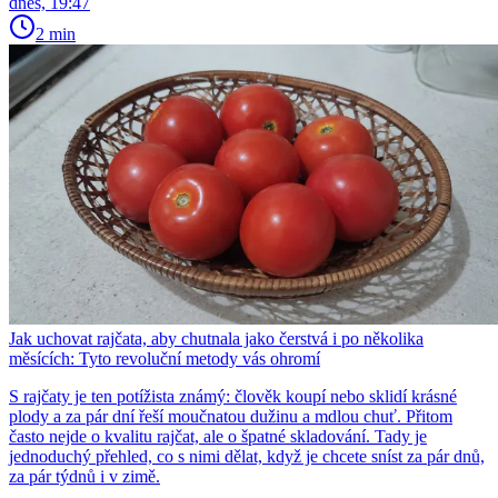
dnes, 19:47
2 min
Jak uchovat rajčata, aby chutnala jako čerstvá i po několika
měsících: Tyto revoluční metody vás ohromí
S rajčaty je ten potížista známý: člověk koupí nebo sklidí krásné
plody a za pár dní řeší moučnatou dužinu a mdlou chuť. Přitom
často nejde o kvalitu rajčat, ale o špatné skladování. Tady je
jednoduchý přehled, co s nimi dělat, když je chcete sníst za pár dnů,
za pár týdnů i v zimě.