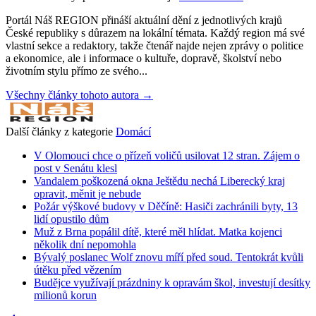
Portál Náš REGION přináší aktuální dění z jednotlivých krajů
České republiky s důrazem na lokální témata. Každý region má své
vlastní sekce a redaktory, takže čtenář najde nejen zprávy o politice
a ekonomice, ale i informace o kultuře, dopravě, školství nebo
životním stylu přímo ze svého...
Všechny články tohoto autora →
Další články z kategorie
Domácí
V Olomouci chce o přízeň voličů usilovat 12 stran. Zájem o
post v Senátu klesl
Vandalem poškozená okna Ještědu nechá Liberecký kraj
opravit, měnit je nebude
Požár výškové budovy v Děčíně: Hasiči zachránili byty, 13
lidí opustilo dům
Muž z Brna popálil dítě, které měl hlídat. Matka kojenci
několik dní nepomohla
Bývalý poslanec Wolf znovu míří před soud. Tentokrát kvůli
útěku před vězením
Budějce využívají prázdniny k opravám škol, investují desítky
milionů korun