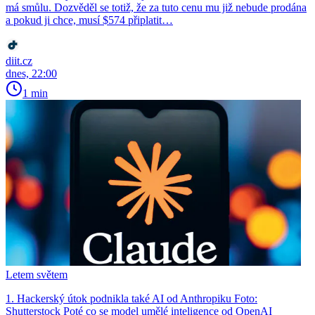
má smůlu. Dozvěděl se totiž, že za tuto cenu mu již nebude prodána
a pokud ji chce, musí $574 připlatit…
diit.cz
dnes, 22:00
1 min
Letem světem
1. Hackerský útok podnikla také AI od Anthropiku Foto:
Shutterstock Poté co se model umělé inteligence od OpenAI