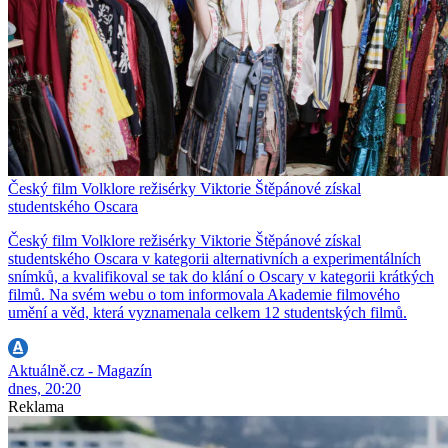
Český film Volklore režisérky Viktorie Štěpánové získal
studentského Oscara
Český film Volklore režisérky Viktorie Štěpánové získal
studentského Oscara v kategorii alternativních a experimentálních
snímků, a kvalifikoval se tak do klání o Oscary v kategorii krátkých
filmů. Na svém webu o tom informovala Akademie filmového
umění a věd, která vyznamenala celkem 12 studentských filmů.
Aktuálně.cz - Magazín
dnes, 20:20
Reklama