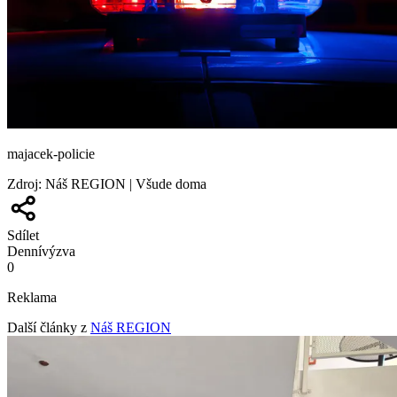
majacek-policie
Zdroj
:
Náš REGION | Všude doma
Sdílet
Denní
výzva
0
Reklama
Další články z
Náš REGION