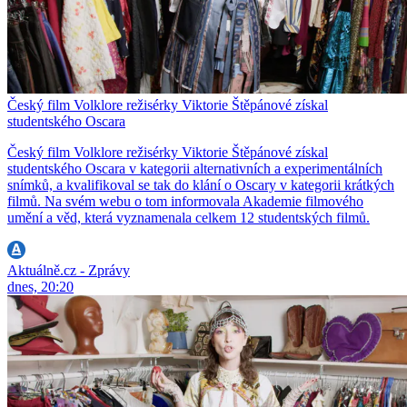
Český film Volklore režisérky Viktorie Štěpánové získal
studentského Oscara
Český film Volklore režisérky Viktorie Štěpánové získal
studentského Oscara v kategorii alternativních a experimentálních
snímků, a kvalifikoval se tak do klání o Oscary v kategorii krátkých
filmů. Na svém webu o tom informovala Akademie filmového
umění a věd, která vyznamenala celkem 12 studentských filmů.
Aktuálně.cz - Zprávy
dnes, 20:20