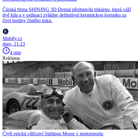
Čínská firma SHINING 3D Dental představila tiskárnu, která váží
dvě kila a v ordinaci zvládne definitivní keramickou korunku za
čtvrt hodiny čistého tisku.
Mobify.cz
dnes, 21:23
4 min
Reklama
Čtyři epická vítězství Stirlinga Mosse v motorsportu