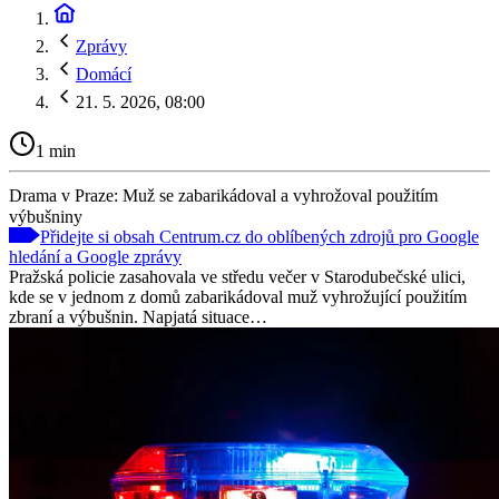
Zprávy
Domácí
21. 5. 2026, 08:00
1 min
Drama v Praze: Muž se zabarikádoval a vyhrožoval použitím
výbušniny
Přidejte si obsah Centrum.cz do oblíbených zdrojů pro Google
hledání a Google zprávy
Pražská policie zasahovala ve středu večer v Starodubečské ulici,
kde se v jednom z domů zabarikádoval muž vyhrožující použitím
zbraní a výbušnin. Napjatá situace…