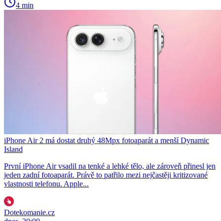
4 min
iPhone Air 2 má dostat druhý 48Mpx fotoaparát a menší Dynamic
Island
První iPhone Air vsadil na tenké a lehké tělo, ale zároveň přinesl jen
jeden zadní fotoaparát. Právě to patřilo mezi nejčastěji kritizované
vlastnosti telefonu. Apple...
Dotekomanie.cz