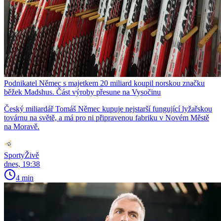
Podnikatel Němec s majetkem 20 miliard koupil norskou značku
běžek Madshus. Část výroby přesune na Vysočinu
Český miliardář Tomáš Němec kupuje nejstarší fungující lyžařskou
továrnu na světě, a má pro ni připravenou fabriku v Novém Městě
na Moravě.
SportyŽivě
dnes, 19:38
4 min