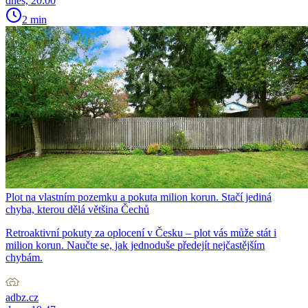
dnes, 20:00
2 min
Plot na vlastním pozemku a pokuta milion korun. Stačí jediná
chyba, kterou dělá většina Čechů
Retroaktivní pokuty za oplocení v Česku – plot vás může stát i
milion korun. Naučte se, jak jednoduše předejít nejčastějším
chybám.
adbz.cz