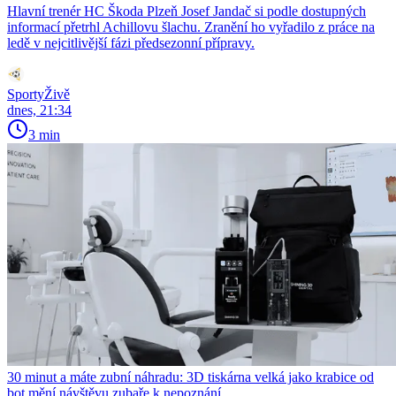
Hlavní trenér HC Škoda Plzeň Josef Jandač si podle dostupných
informací přetrhl Achillovu šlachu. Zranění ho vyřadilo z práce na
ledě v nejcitlivější fázi předsezonní přípravy.
SportyŽivě
dnes, 21:34
3 min
30 minut a máte zubní náhradu: 3D tiskárna velká jako krabice od
bot mění návštěvu zubaře k nepoznání