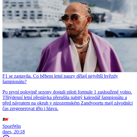
F1 se zastavila. Co během letní pauzy dělají největší hvězdy
šampionátu?
Po první polovině sezony dostali piloti formule 1 zasloužené volno.
Třítýdenní letní přestávka přerušila nabitý kalendář šampionátu a
před návratem na okruh v nizozemském Zandvoortu mají závodníci
čas zregenerovat tělo i hlavu.
SportWin
dnes, 20:18