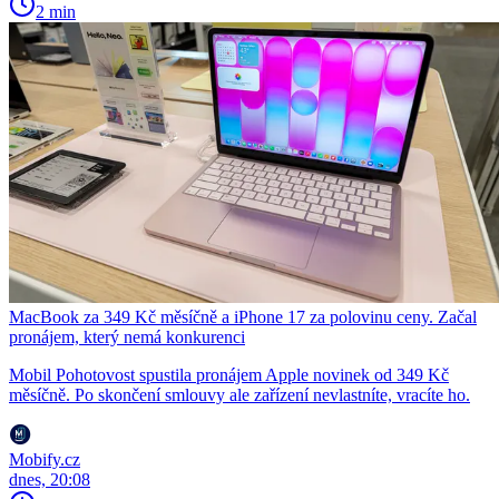
2 min
MacBook za 349 Kč měsíčně a iPhone 17 za polovinu ceny. Začal
pronájem, který nemá konkurenci
Mobil Pohotovost spustila pronájem Apple novinek od 349 Kč
měsíčně. Po skončení smlouvy ale zařízení nevlastníte, vracíte ho.
Mobify.cz
dnes, 20:08