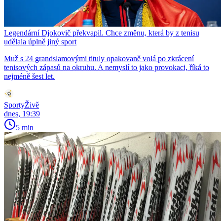
Legendární Djokovič překvapil. Chce změnu, která by z tenisu
udělala úplně jiný sport
Muž s 24 grandslamovými tituly opakovaně volá po zkrácení
tenisových zápasů na okruhu. A nemyslí to jako provokaci, říká to
nejméně šest let.
SportyŽivě
dnes, 19:39
5 min