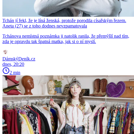
Tchán jí řekl, že je líná ženská, protože porodila císařským řezem.
Aneta (27) se z toho dodnes nevzpamatovala
Tchánova nemístná poznámka ji natolik ranila, že přemýšlí nad tím,
zda je opravdu tak špatná matka, jak si o ní myslí.
DámskýDeník.cz
dnes, 20:20
2 min