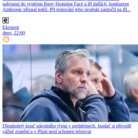
naboural do systému firmy Hugging Face a tří dalších, konkurent
Anthro­pic přiznal totéž. Při testování jeho produkt zaútočil na tři...
Ekonom
dnes, 22:00
Dlouholetý kouč národního týmu v problémech. Jandač si přivodil
vážné zranění a v Plzni není schopen trénovat