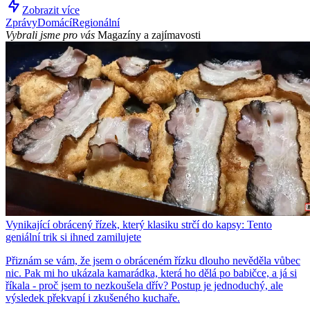
Zobrazit více
Zprávy
Domácí
Regionální
Vybrali jsme pro vás
Magazíny a zajímavosti
Vynikající obrácený řízek, který klasiku strčí do kapsy: Tento
geniální trik si ihned zamilujete
Přiznám se vám, že jsem o obráceném řízku dlouho nevěděla vůbec
nic. Pak mi ho ukázala kamarádka, která ho dělá po babičce, a já si
říkala - proč jsem to nezkoušela dřív? Postup je jednoduchý, ale
výsledek překvapí i zkušeného kuchaře.