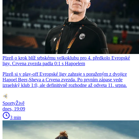
Plzeň o krok blíž srbskému velkoklubu pro 4. předkolo Evropské
ligy. Crvena zvezda padla 0:1 s Hapoelem
Plzeň si v play-off Evropské ligy zahraje s poraženým z dvojice
Hapoel Beer-Sheva a Crvena zvezda. Po prvním zápase vede
izraelský klub 1:0, ale definitivně rozhodne až odveta 11. srpna.
SportyŽivě
dnes, 19:09
3 min