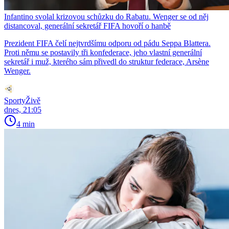
Infantino svolal krizovou schůzku do Rabatu. Wenger se od něj
distancoval, generální sekretář FIFA hovoří o hanbě
Prezident FIFA čelí nejtvrdšímu odporu od pádu Seppa Blattera.
Proti němu se postavily tři konfederace, jeho vlastní generální
sekretář i muž, kterého sám přivedl do struktur federace, Arsène
Wenger.
SportyŽivě
dnes, 21:05
4 min